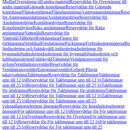
Muffar
Övergångar till andra material
Reservdelar för Övergångar till
andra material
Gängade kopplingar
Reservdelar för Gängade
kopplingar
Flänskopplingar
Flänsbussningar
Aggregatanslutningar
Rese
för Aggregatanslutningar
Anslutningsböjar
Reservdelar för
Anslutningsböjar
Kopplingshylsor
Reservdelar för
Kopplingshylsor
Raka anslutningar
Reservdelar för Raka
anslutningar
Vattenlås
Reservdelar för
Vattenlås
Tillbehör
Rörklammrar
Fästen för
rörklammrar
Stödskal
Förslutningar
Packningar
Förbrukningsmaterial
Br
ljudisolering och fuktskydd
Ljudisolering
Isoleringar för
byggnadsljudisolering
Isoleringar för byggnadsljudisolering och
luftljudsisolering
Fuktskydd
Tätningar
Ventilationsventil för
avlopp
Ventilationsventiler
Reservdelar för
Ventilationsventiler
Energisparventiler
Geberit Pluvia
takavvattning
Takbrunnar
Reservdelar för Takbrunnar
Takbrunnar
upp till 12 l/s
Reservdelar för Takbrunnar upp till 12 l/s
Takbrunnar
upp till 25 l/s
Reservdelar för Takbrunnar upp till 25 l/s
Takbrunnar
för stödrännor
Reservdelar för Takbrunnar för stödrännor
Takbrunnar
upp till 12 l/s
Reservdelar för Takbrunnar upp till 12 l/s
Takbrunnar
upp till 25 l/s
Reservdelar för Takbrunnar upp till 25
l/s
Installationselement ångspärr
Reservdelar för Installationselement
ångspärr
För takbrunnar upp till 12 l/s
Reservdelar för För takbrunnar
upp till 12 l/s
Överlopp
Reservdelar för Överlopp
För takbrunnar upp
till 12 l/s
Reservdelar för För takbrunnar upp till 12 l/s
För takbrunnar
upp till 25 l/s
Reservdelar för För takbrunnar upp till 25