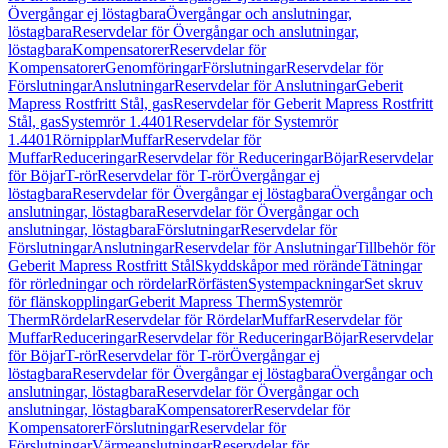
Övergångar ej löstagbara
Övergångar och anslutningar,
löstagbara
Reservdelar för Övergångar och anslutningar,
löstagbara
Kompensatorer
Reservdelar för
Kompensatorer
Genomföringar
Förslutningar
Reservdelar för
Förslutningar
Anslutningar
Reservdelar för Anslutningar
Geberit
Mapress Rostfritt Stål, gas
Reservdelar för Geberit Mapress Rostfritt
Stål, gas
Systemrör 1.4401
Reservdelar för Systemrör
1.4401
Rörnipplar
Muffar
Reservdelar för
Muffar
Reduceringar
Reservdelar för Reduceringar
Böjar
Reservdelar
för Böjar
T-rör
Reservdelar för T-rör
Övergångar ej
löstagbara
Reservdelar för Övergångar ej löstagbara
Övergångar och
anslutningar, löstagbara
Reservdelar för Övergångar och
anslutningar, löstagbara
Förslutningar
Reservdelar för
Förslutningar
Anslutningar
Reservdelar för Anslutningar
Tillbehör för
Geberit Mapress Rostfritt Stål
Skyddskåpor med rörände
Tätningar
för rörledningar och rördelar
Rörfästen
Systempackningar
Set skruv
för flänskopplingar
Geberit Mapress Therm
Systemrör
Therm
Rördelar
Reservdelar för Rördelar
Muffar
Reservdelar för
Muffar
Reduceringar
Reservdelar för Reduceringar
Böjar
Reservdelar
för Böjar
T-rör
Reservdelar för T-rör
Övergångar ej
löstagbara
Reservdelar för Övergångar ej löstagbara
Övergångar och
anslutningar, löstagbara
Reservdelar för Övergångar och
anslutningar, löstagbara
Kompensatorer
Reservdelar för
Kompensatorer
Förslutningar
Reservdelar för
Förslutningar
Värmeanslutningar
Reservdelar för