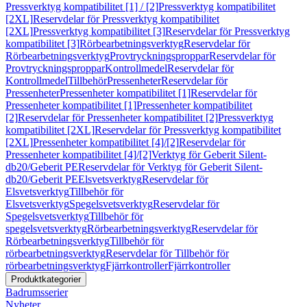
Pressverktyg kompatibilitet [1] / [2]
Pressverktyg kompatibilitet
[2XL]
Reservdelar för Pressverktyg kompatibilitet
[2XL]
Pressverktyg kompatibilitet [3]
Reservdelar för Pressverktyg
kompatibilitet [3]
Rörbearbetningsverktyg
Reservdelar för
Rörbearbetningsverktyg
Provtryckningsproppar
Reservdelar för
Provtryckningsproppar
Kontrollmedel
Reservdelar för
Kontrollmedel
Tillbehör
Pressenheter
Reservdelar för
Pressenheter
Pressenheter kompatibilitet [1]
Reservdelar för
Pressenheter kompatibilitet [1]
Pressenheter kompatibilitet
[2]
Reservdelar för Pressenheter kompatibilitet [2]
Pressverktyg
kompatibilitet [2XL]
Reservdelar för Pressverktyg kompatibilitet
[2XL]
Pressenheter kompatibilitet [4]/[2]
Reservdelar för
Pressenheter kompatibilitet [4]/[2]
Verktyg för Geberit Silent-
db20/Geberit PE
Reservdelar för Verktyg för Geberit Silent-
db20/Geberit PE
Elsvetsverktyg
Reservdelar för
Elsvetsverktyg
Tillbehör för
Elsvetsverktyg
Spegelsvetsverktyg
Reservdelar för
Spegelsvetsverktyg
Tillbehör för
spegelsvetsverktyg
Rörbearbetningsverktyg
Reservdelar för
Rörbearbetningsverktyg
Tillbehör för
rörbearbetningsverktyg
Reservdelar för Tillbehör för
rörbearbetningsverktyg
Fjärrkontroller
Fjärrkontroller
Produktkategorier
Badrumsserier
Nyheter