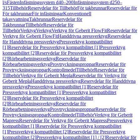
l/s
Fästen
Infästningssystem d40–200
Infästningssystem d250–
315
Tillbehör
Reservdelar för Tillbehör
För takbrunnar
Reservdelar för
För takbrunnar
För infästningar
Konventionell
takavvattning
Takbrunnar
Reservdelar för
Takbrunnar
Tillbehör
Reservdelar för
Tillbehör
Verktyg
Verktyg
Verktyg för Geberit FlowFit
Reservdelar för
Verktyg för Geberit FlowFit
Handdrivna pressverktyg
Reservdelar
för Handdrivna pressverktyg
Pressverktyg kompatibilitet
[1]
Reservdelar för Pressverktyg kompatibilitet [1]
Pressverktyg
kompatibilitet [2]
Reservdelar för Pressverktyg kompatibilitet
[2]
Rörbearbetningsverktyg
Reservdelar för
Rörbearbetningsverktyg
Provtryckningsproppar
Reservdelar för
Provtryckningsproppar
Kontrollmedel
Tillbehör
Reservdelar för
Tillbehör
Verktyg för Geberit Mepla
Reservdelar för Verktyg för
Geberit Mepla
Handdrivna pressverktyg
Reservdelar för Handdrivna
pressverktyg
Pressverktyg kompatibilitet [1]
Reservdelar för
Pressverktyg kompatibilitet [1]
Pressverktyg kompatibilitet
[2]
Reservdelar för Pressverktyg kompatibilitet
[2]
Rörbearbetningsverktyg
Reservdelar för
Rörbearbetningsverktyg
Provtryckningsproppar
Reservdelar för
Provtryckningsproppar
Kontrollmedel
Tillbehör
Verktyg för Geberit
Mapress
Reservdelar för Verktyg för Geberit Mapress
Pressverktyg
kompatibilitet [1]
Reservdelar för Pressverktyg kompatibilitet
[1]
Pressverktyg kompatibilitet [2]
Reservdelar för Pressverktyg
kompatibilitet [2]
Pressverktyg kompatibilitet [1] / [2]
Reservdelar för