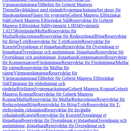
Värmeanslutningar
Tillbehör för Geberit Mapress
Therm
Skyddskåpor med rörände
Systempackningar
Set skruv för
flänskopplingar
Fästen för systemrör
Geberit Mapress Elförzinkat
Stål
Geberit Mapress Elförzinkat Stål
Reservdelar för Geberit
Mapress Elförzinkat Stål
Systemrör 1.0034
Systemrör
1.0215
Rörnipplar
Muffar
Reservdelar för
Muffar
Reduceringar
Reservdelar för Reduceringar
Böjar
Reservdelar
för Böjar
T-rör
Reservdelar för T-rör
Korsrör
Reservdelar för
Korsrör
Övergångar ej löstagbara
Reservdelar för Övergångar ej
löstagbara
Övergångar och anslutningar, löstagbara
Reservdelar för
Övergångar och anslutningar, löstagbara
Kompensatorer
Reservdelar
för Kompensatorer
Förslutningar
Reservdelar för Förslutningar
Muffar
för värme
Reservdelar för Muffar för
värme
Värmeanslutningar
Reservdelar för
Värmeanslutningar
Tillbehör för Geberit Mapress Elförzinkat
Stål
Tätningar för rörledningar och
rördelar
Rörfästen
Systempackningar
Geberit Mapress Koppar
Geberit
Mapress Koppar
Reservdelar för Geberit Mapress
Koppar
Muffar
Reservdelar för Muffar
Reduceringar
Reservdelar för
Reduceringar
Böjar
Reservdelar för Böjar
T-rör
Reservdelar för T-
rör
Invändig cirkulation
Reservdelar för Invändig
cirkulation
Korsrör
Reservdelar för Korsrör
Övergångar ej
löstagbara
Reservdelar för Övergångar ej löstagbara
Övergångar och
anslutningar, löstagbara
Reservdelar för Övergångar och
anslutningar, löstagbara
Förslutningar
Reservdelar för