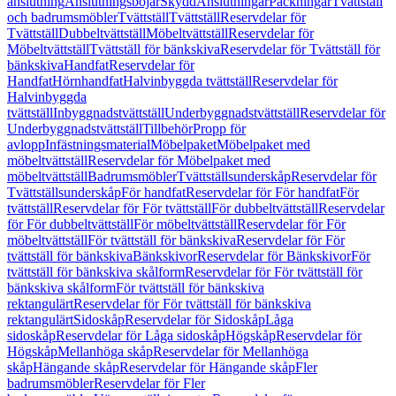
anslutning
Anslutningsböjar
Skydd
Anslutningar
Packningar
Tvättställ
och badrumsmöbler
Tvättställ
Tvättställ
Reservdelar för
Tvättställ
Dubbeltvättställ
Möbeltvättställ
Reservdelar för
Möbeltvättställ
Tvättställ för bänkskiva
Reservdelar för Tvättställ för
bänkskiva
Handfat
Reservdelar för
Handfat
Hörnhandfat
Halvinbyggda tvättställ
Reservdelar för
Halvinbyggda
tvättställ
Inbyggnadstvättställ
Underbyggnadstvättställ
Reservdelar för
Underbyggnadstvättställ
Tillbehör
Propp för
avlopp
Infästningsmaterial
Möbelpaket
Möbelpaket med
möbeltvättställ
Reservdelar för Möbelpaket med
möbeltvättställ
Badrumsmöbler
Tvättställsunderskåp
Reservdelar för
Tvättställsunderskåp
För handfat
Reservdelar för För handfat
För
tvättställ
Reservdelar för För tvättställ
För dubbeltvättställ
Reservdelar
för För dubbeltvättställ
För möbeltvättställ
Reservdelar för För
möbeltvättställ
För tvättställ för bänkskiva
Reservdelar för För
tvättställ för bänkskiva
Bänkskivor
Reservdelar för Bänkskivor
För
tvättställ för bänkskiva skålform
Reservdelar för För tvättställ för
bänkskiva skålform
För tvättställ för bänkskiva
rektangulärt
Reservdelar för För tvättställ för bänkskiva
rektangulärt
Sidoskåp
Reservdelar för Sidoskåp
Låga
sidoskåp
Reservdelar för Låga sidoskåp
Högskåp
Reservdelar för
Högskåp
Mellanhöga skåp
Reservdelar för Mellanhöga
skåp
Hängande skåp
Reservdelar för Hängande skåp
Fler
badrumsmöbler
Reservdelar för Fler