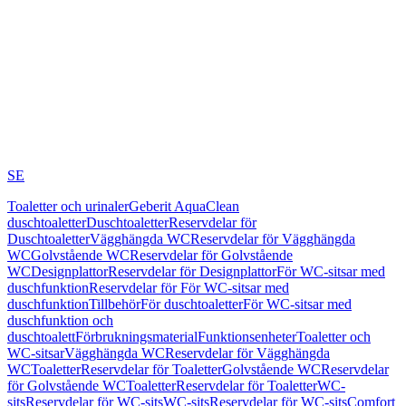
SE
Toaletter och urinaler
Geberit AquaClean
duschtoaletter
Duschtoaletter
Reservdelar för
Duschtoaletter
Vägghängda WC
Reservdelar för Vägghängda
WC
Golvstående WC
Reservdelar för Golvstående
WC
Designplattor
Reservdelar för Designplattor
För WC-sitsar med
duschfunktion
Reservdelar för För WC-sitsar med
duschfunktion
Tillbehör
För duschtoaletter
För WC-sitsar med
duschfunktion och
duschtoalett
Förbrukningsmaterial
Funktionsenheter
Toaletter och
WC-sitsar
Vägghängda WC
Reservdelar för Vägghängda
WC
Toaletter
Reservdelar för Toaletter
Golvstående WC
Reservdelar
för Golvstående WC
Toaletter
Reservdelar för Toaletter
WC-
sits
Reservdelar för WC-sits
WC-sits
Reservdelar för WC-sits
Comfort