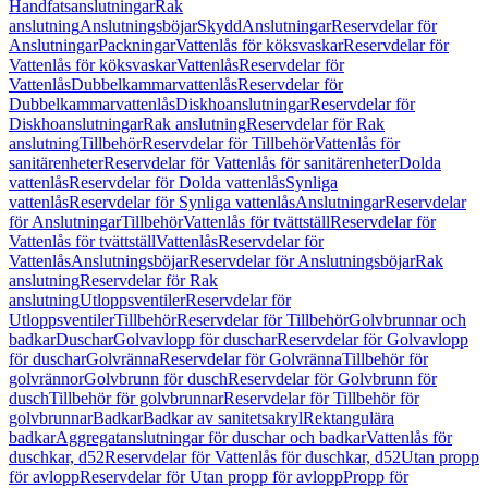
Handfatsanslutningar
Rak
anslutning
Anslutningsböjar
Skydd
Anslutningar
Reservdelar för
Anslutningar
Packningar
Vattenlås för köksvaskar
Reservdelar för
Vattenlås för köksvaskar
Vattenlås
Reservdelar för
Vattenlås
Dubbelkammarvattenlås
Reservdelar för
Dubbelkammarvattenlås
Diskhoanslutningar
Reservdelar för
Diskhoanslutningar
Rak anslutning
Reservdelar för Rak
anslutning
Tillbehör
Reservdelar för Tillbehör
Vattenlås för
sanitärenheter
Reservdelar för Vattenlås för sanitärenheter
Dolda
vattenlås
Reservdelar för Dolda vattenlås
Synliga
vattenlås
Reservdelar för Synliga vattenlås
Anslutningar
Reservdelar
för Anslutningar
Tillbehör
Vattenlås för tvättställ
Reservdelar för
Vattenlås för tvättställ
Vattenlås
Reservdelar för
Vattenlås
Anslutningsböjar
Reservdelar för Anslutningsböjar
Rak
anslutning
Reservdelar för Rak
anslutning
Utloppsventiler
Reservdelar för
Utloppsventiler
Tillbehör
Reservdelar för Tillbehör
Golvbrunnar och
badkar
Duschar
Golvavlopp för duschar
Reservdelar för Golvavlopp
för duschar
Golvränna
Reservdelar för Golvränna
Tillbehör för
golvrännor
Golvbrunn för dusch
Reservdelar för Golvbrunn för
dusch
Tillbehör för golvbrunnar
Reservdelar för Tillbehör för
golvbrunnar
Badkar
Badkar av sanitetsakryl
Rektangulära
badkar
Aggregatanslutningar för duschar och badkar
Vattenlås för
duschkar, d52
Reservdelar för Vattenlås för duschkar, d52
Utan propp
för avlopp
Reservdelar för Utan propp för avlopp
Propp för