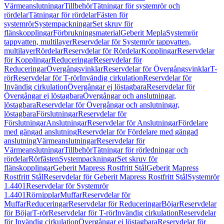
Värmeanslutningar
Tillbehör
Tätningar för systemrör och
rördelar
Tätningar för rördelar
Fästen för
systemrör
Systempackningar
Set skruv för
flänskopplingar
Förbrukningsmaterial
Geberit Mepla
Systemrör
tappvatten, multilayer
Reservdelar för Systemrör tappvatten,
multilayer
Rördelar
Reservdelar för Rördelar
Kopplingar
Reservdelar
för Kopplingar
Reduceringar
Reservdelar för
Reduceringar
Övergångsvinklar
Reservdelar för Övergångsvinklar
T-
rör
Reservdelar för T-rör
Invändig cirkulation
Reservdelar för
Invändig cirkulation
Övergångar ej löstagbara
Reservdelar för
Övergångar ej löstagbara
Övergångar och anslutningar,
löstagbara
Reservdelar för Övergångar och anslutningar,
löstagbara
Förslutningar
Reservdelar för
Förslutningar
Anslutningar
Reservdelar för Anslutningar
Fördelare
med gängad anslutning
Reservdelar för Fördelare med gängad
anslutning
Värmeanslutningar
Reservdelar för
Värmeanslutningar
Tillbehör
Tätningar för rörledningar och
rördelar
Rörfästen
Systempackningar
Set skruv för
flänskopplingar
Geberit Mapress Rostfritt Stål
Geberit Mapress
Rostfritt Stål
Reservdelar för Geberit Mapress Rostfritt Stål
Systemrör
1.4401
Reservdelar för Systemrör
1.4401
Rörnipplar
Muffar
Reservdelar för
Muffar
Reduceringar
Reservdelar för Reduceringar
Böjar
Reservdelar
för Böjar
T-rör
Reservdelar för T-rör
Invändig cirkulation
Reservdelar
för Invändig cirkulation
Övergångar ej löstagbara
Reservdelar för