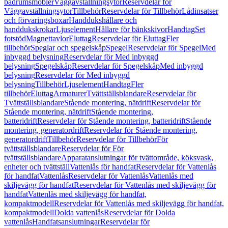
badrumsmöbler
Väggavställningsytor
Reservdelar för
Väggavställningsytor
Tillbehör
Reservdelar för Tillbehör
Lådinsatser
och förvaringsboxar
Handdukshållare och
handdukskrokar
Ljuselement
Hållare för bänkskivor
Handtag
Set
fotstöd
Magnettavlor
Eluttag
Reservdelar för Eluttag
Fler
tillbehör
Speglar och spegelskåp
Spegel
Reservdelar för Spegel
Med
inbyggd belysning
Reservdelar för Med inbyggd
belysning
Spegelskåp
Reservdelar för Spegelskåp
Med inbyggd
belysning
Reservdelar för Med inbyggd
belysning
Tillbehör
Ljuselement
Handtag
Fler
tillbehör
Eluttag
Armaturer
Tvättställsblandare
Reservdelar för
Tvättställsblandare
Stående montering, nätdrift
Reservdelar för
Stående montering, nätdrift
Stående montering,
batteridrift
Reservdelar för Stående montering, batteridrift
Stående
montering, generatordrift
Reservdelar för Stående montering,
generatordrift
Tillbehör
Reservdelar för Tillbehör
För
tvättställsblandare
Reservdelar för För
tvättställsblandare
Apparatanslutningar för tvättområde, köksvask,
enheter och tvättställ
Vattenlås för handfat
Reservdelar för Vattenlås
för handfat
Vattenlås
Reservdelar för Vattenlås
Vattenlås med
skiljevägg för handfat
Reservdelar för Vattenlås med skiljevägg för
handfat
Vattenlås med skiljevägg för handfat,
kompaktmodell
Reservdelar för Vattenlås med skiljevägg för handfat,
kompaktmodell
Dolda vattenlås
Reservdelar för Dolda
vattenlås
Handfatsanslutningar
Reservdelar för