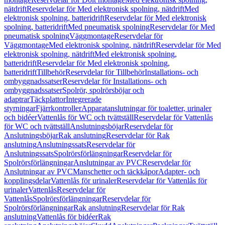
nätdrift
Reservdelar för Med elektronisk spolning, nätdrift
Med
elektronisk spolning, batteridrift
Reservdelar för Med elektronisk
spolning, batteridrift
Med pneumatisk spolning
Reservdelar för Med
pneumatisk spolning
Väggmontage
Reservdelar för
Väggmontage
Med elektronisk spolning, nätdrift
Reservdelar för Med
elektronisk spolning, nätdrift
Med elektronisk spolning,
batteridrift
Reservdelar för Med elektronisk spolning,
batteridrift
Tillbehör
Reservdelar för Tillbehör
Installations- och
ombyggnadssatser
Reservdelar för Installations- och
ombyggnadssatser
Spolrör, spolrörsböjar och
adaptrar
Täckplattor
Integrerade
styrningar
Fjärrkontroller
Apparatanslutningar för toaletter, urinaler
och bidéer
Vattenlås för WC och tvättställ
Reservdelar för Vattenlås
för WC och tvättställ
Anslutningsböjar
Reservdelar för
Anslutningsböjar
Rak anslutning
Reservdelar för Rak
anslutning
Anslutningssats
Reservdelar för
Anslutningssats
Spolrörsförlängningar
Reservdelar för
Spolrörsförlängningar
Anslutningar av PVC
Reservdelar för
Anslutningar av PVC
Manschetter och täckkåpor
Adapter- och
kopplingsdelar
Vattenlås för urinaler
Reservdelar för Vattenlås för
urinaler
Vattenlås
Reservdelar för
Vattenlås
Spolrörsförlängningar
Reservdelar för
Spolrörsförlängningar
Rak anslutning
Reservdelar för Rak
anslutning
Vattenlås för bidéer
Rak