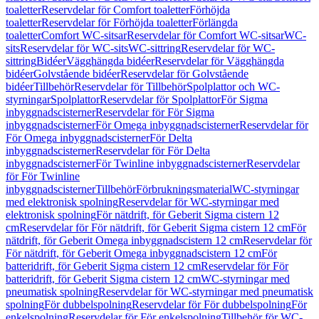
toaletter
Reservdelar för Comfort toaletter
Förhöjda
toaletter
Reservdelar för Förhöjda toaletter
Förlängda
toaletter
Comfort WC-sitsar
Reservdelar för Comfort WC-sitsar
WC-
sits
Reservdelar för WC-sits
WC-sittring
Reservdelar för WC-
sittring
Bidéer
Vägghängda bidéer
Reservdelar för Vägghängda
bidéer
Golvstående bidéer
Reservdelar för Golvstående
bidéer
Tillbehör
Reservdelar för Tillbehör
Spolplattor och WC-
styrningar
Spolplattor
Reservdelar för Spolplattor
För Sigma
inbyggnadscisterner
Reservdelar för För Sigma
inbyggnadscisterner
För Omega inbyggnadscisterner
Reservdelar för
För Omega inbyggnadscisterner
För Delta
inbyggnadscisterner
Reservdelar för För Delta
inbyggnadscisterner
För Twinline inbyggnadscisterner
Reservdelar
för För Twinline
inbyggnadscisterner
Tillbehör
Förbrukningsmaterial
WC-styrningar
med elektronisk spolning
Reservdelar för WC-styrningar med
elektronisk spolning
För nätdrift, för Geberit Sigma cistern 12
cm
Reservdelar för För nätdrift, för Geberit Sigma cistern 12 cm
För
nätdrift, för Geberit Omega inbyggnadscistern 12 cm
Reservdelar för
För nätdrift, för Geberit Omega inbyggnadscistern 12 cm
För
batteridrift, för Geberit Sigma cistern 12 cm
Reservdelar för För
batteridrift, för Geberit Sigma cistern 12 cm
WC-styrningar med
pneumatisk spolning
Reservdelar för WC-styrningar med pneumatisk
spolning
För dubbelspolning
Reservdelar för För dubbelspolning
För
enkelspolning
Reservdelar för För enkelspolning
Tillbehör för WC-