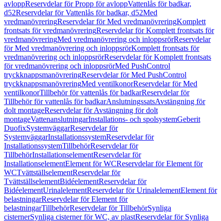
avlopp
Reservdelar för Propp för avlopp
Vattenlås för badkar,
d52
Reservdelar för Vattenlås för badkar, d52
Med
vredmanövrering
Reservdelar för Med vredmanövrering
Komplett
frontsats för vredmanövrering
Reservdelar för Komplett frontsats för
vredmanövrering
Med vredmanövrering och inloppsrör
Reservdelar
för Med vredmanövrering och inloppsrör
Komplett frontsats för
vredmanövrering och inloppsrör
Reservdelar för Komplett frontsats
för vredmanövrering och inloppsrör
Med PushControl
tryckknappsmanövrering
Reservdelar för Med PushControl
tryckknappsmanövrering
Med ventilkonor
Reservdelar för Med
ventilkonor
Tillbehör för vattenlås för badkar
Reservdelar för
Tillbehör för vattenlås för badkar
Anslutningssats
Avstängning för
dolt montage
Reservdelar för Avstängning för dolt
montage
Vattenanslutningar
Installations- och spolsystem
Geberit
Duofix
Systemväggar
Reservdelar för
Systemväggar
Installationssystem
Reservdelar för
Installationssystem
Tillbehör
Reservdelar för
Tillbehör
Installationselement
Reservdelar för
Installationselement
Element för WC
Reservdelar för Element för
WC
Tvättställselement
Reservdelar för
Tvättställselement
Bidéelement
Reservdelar för
Bidéelement
Urinalelement
Reservdelar för Urinalelement
Element för
belastningar
Reservdelar för Element för
belastningar
Tillbehör
Reservdelar för Tillbehör
Synliga
cisterner
Synliga cisterner för WC, av plast
Reservdelar för Synliga