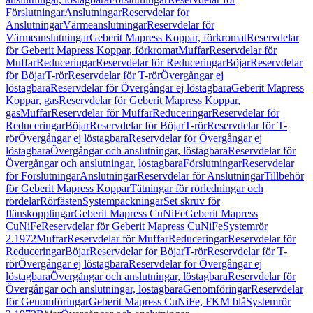
Förslutningar
Anslutningar
Reservdelar för
Anslutningar
Värmeanslutningar
Reservdelar för
Värmeanslutningar
Geberit Mapress Koppar, förkromat
Reservdelar
för Geberit Mapress Koppar, förkromat
Muffar
Reservdelar för
Muffar
Reduceringar
Reservdelar för Reduceringar
Böjar
Reservdelar
för Böjar
T-rör
Reservdelar för T-rör
Övergångar ej
löstagbara
Reservdelar för Övergångar ej löstagbara
Geberit Mapress
Koppar, gas
Reservdelar för Geberit Mapress Koppar,
gas
Muffar
Reservdelar för Muffar
Reduceringar
Reservdelar för
Reduceringar
Böjar
Reservdelar för Böjar
T-rör
Reservdelar för T-
rör
Övergångar ej löstagbara
Reservdelar för Övergångar ej
löstagbara
Övergångar och anslutningar, löstagbara
Reservdelar för
Övergångar och anslutningar, löstagbara
Förslutningar
Reservdelar
för Förslutningar
Anslutningar
Reservdelar för Anslutningar
Tillbehör
för Geberit Mapress Koppar
Tätningar för rörledningar och
rördelar
Rörfästen
Systempackningar
Set skruv för
flänskopplingar
Geberit Mapress CuNiFe
Geberit Mapress
CuNiFe
Reservdelar för Geberit Mapress CuNiFe
Systemrör
2.1972
Muffar
Reservdelar för Muffar
Reduceringar
Reservdelar för
Reduceringar
Böjar
Reservdelar för Böjar
T-rör
Reservdelar för T-
rör
Övergångar ej löstagbara
Reservdelar för Övergångar ej
löstagbara
Övergångar och anslutningar, löstagbara
Reservdelar för
Övergångar och anslutningar, löstagbara
Genomföringar
Reservdelar
för Genomföringar
Geberit Mapress CuNiFe, FKM blå
Systemrör