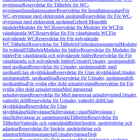
styrningar
Reservdelar för Tillbehör för WC-
styrningar
Installationssatser
Reservdelar för Installationssatser
För
WC-styrningar med elektronisk spolning
Reservdelar för För WC-
styrningar med elektronisk spolning
Geberit Monolith
moduler
Moduler för WC
Reservdelar för Moduler för WC
För
vägghängda WC
Reservdelar för För vägghängda WC
För
golvstående WC
Reservdelar för För golvstående
WC
Tillbehör
Reservdelar för Tillbehör
Förbrukningsmaterial
Moduler
för tvättställ
Tillbehör
Moduler för bidéer
Reservdelar för Moduler för
bidéer
För vägghängda och golvstående bidéer
Reservdelar för För
vägghängda och golvstående bidéer
Urinaler
Urinaler, spolningsdrift,
med spolkant
Reservdelar för Urinaler, spolningsdrift, med
spolkant
Utan skyddskåpa
Reservdelar för Utan skyddskåpa
Urinaler,
spolningsdrift, spolkantlösa
Reservdelar för Urinaler, spolningsdrift,
spolkantlösa
För synlig eller dold urinalstyrning
Reservdelar för För
synlig eller dold urinalstyrning
Med integrerad
urinalstyrning
Reservdelar för Med integrerad urinalstyrning
Urinaler,
vattenfri drift
Reservdelar för Urinaler, vattenfri drift
Utan
skyddskåpa
Reservdelar för Utan
skyddskåpa
Skiljeväggar
Skiljeväggar i plast
Skiljeväggar i
glas
Skiljeväggar av sanitetsporslin
Tillbehör
Reservdelar för
Tillbehör
Vattenlås och vattenlåstillbehör
Spolrör, spolrörsböjar och
adaptrar
Reservdelar för Spolrör, spolrörsböjar och
adaptrar
Infästningsmaterial
Urinalstyrningar
Dolt
montage
Reservdelar för Dolt montage
Med elektronisk spolning,