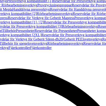
rktyg
Pressverktyg kompatibilitet [1]
Reservdelar för Pressverktyg kompati
r Rörbearbetningsverktyg
Provtryckningsproppar
Reservdelar för Provt
it Mepla
Handdrivna pressverktyg
Reservdelar för Handdrivna pressver
erktyg kompatibilitet [2]
Rörbearbetningsverktyg
Reservdelar för Rörbe
press
Reservdelar för Verktyg för Geberit Mapress
Pressverktyg kompatib
erktyg kompatibilitet [1] / [2]
Reservdelar för Pressverktyg kompatibilitet
vdelar för Pressverktyg kompatibilitet [3]
Rörbearbetningsverktyg
Reser
el
Tillbehör
Pressenheter
Reservdelar för Pressenheter
Pressenheter kompat
erktyg kompatibilitet [2XL]
Reservdelar för Pressverktyg kompatibilite
vdelar för Verktyg för Geberit Silent-db20/Geberit PE
Elsvetsverktyg
Re
Tillbehör för spegelsvetsverktyg
Rörbearbetningsverktyg
Reservdelar fö
erktyg
Fjärrkontroller
Fjärrkontroller