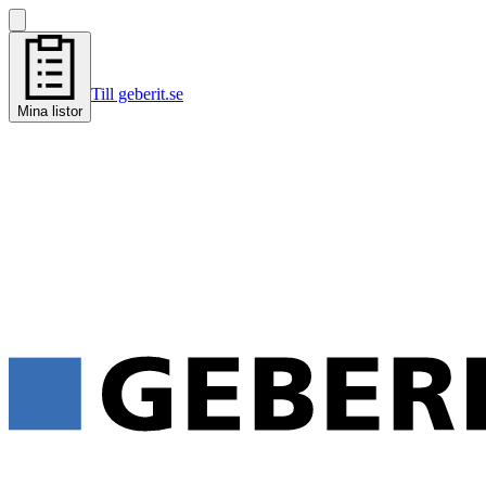
Till geberit.se
Mina listor