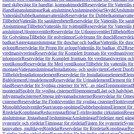
med skiljevägg för handfat, kompaktmodell
Reservdelar för Vattenlås
Handfatsanslutningar
Rak anslutning
Anslutningsböjar
Skydd
Anslutnin
Vattenlås
Dubbelkammarvattenlås
Reservdelar för Dubbelkammarvatte
Tillbehör
Vattenlås för sanitärenheter
Reservdelar för Vattenlås för sani
Anslutningar
Tillbehör
Vattenlås för tvättställ
Reservdelar för Vattenlås fö
anslutning
Utloppsventiler
Reservdelar för Utloppsventiler
Tillbehör
Res
för Golvränna
Tillbehör för golvrännor
Golvbrunn för dusch
Reservdela
badkar
Aggregatanslutningar för duschar och badkar
Vattenlås för dus
avlopp
Reservdelar för Propp för avlopp
Vattenlås för badkar, d52
Reser
vredmanövrering
Reservdelar för Komplett frontsats för vredmanövrer
inloppsrör
Reservdelar för Komplett frontsats för vredmanövrering och
ventilkonor
Reservdelar för Med ventilkonor
Tillbehör för vattenlås fö
montage
Vattenanslutningar
Installations- och spolsystem
Geberit Duof
Tillbehör
Installationselement
Reservdelar för Installationselement
Elem
Bidéelement
Urinalelement
Reservdelar för Urinalelement
Element för 
plast
Reservdelar för Synliga cisterner för WC, av plast
Toppmonterad
monterad
Spolrör för synliga cisterner
Högmonterad
Lågt och halvhögt
inbyggnadscisterner
Omega inbyggnadscisterner
Reservdelar för Omeg
cisterner
Reservdelar för Flottörventiler för synliga cisterner
Flottörvent
Monolith
Spolventiler
Start/stopp-spolning
Dubbelspolning
Element för 
Rördelar
Kopplingar
Reduceringar
Böjar
T-rör
Invändig cirkulation
Reser
anslutningar, löstagbara
Förslutningar
Anslutningar
Fördelare med gäng
systemrör och rördelar
Tätningar för rördelar
Fästen för systemrör
Syst
tappvatten, multilayer
Rördelar
Reservdelar för Rördelar
Kopplingar
Res
T-rör
Invändig cirkulation
Reservdelar för Invändig cirkulation
Övergång