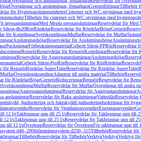
gbara
Övergångar och anslutningar, löstagbara
Reservdelar för Övergånga
Böjar
Övergångar och anslutningar, löstagbara
Genomföringar
Tillbehör 
delar för Hygienspolningsenheter
Cisterner och WC-styrningar med hyg
ygienmoduler
Tillbehör för cisterner och WC-styrningar med hygienspol
t pressanslutningar
Med Mepla pressanslutningar
Reservdelar för Med 
t Silent-db20
Rör
Rördelar
Reservdelar för Rördelar
Böjar
Grenrör
Reservd
ar för Kopplingar
Svetskopplingar
Muffar
Reservdelar för Muffar
Spännk
tningar
Anslutningsböjar
Reservdelar för Anslutningsböjar
Anslutningsri
gar
Packningar
Förbrukningsmaterial
Geberit Silent-PP
Rör
Reservdelar f
educeringar
Rensrör
Reservdelar för Rensrör
Kopplingar
Reservdelar för 
utningar
Reservdelar för Aggregatanslutningar
Anslutningsböjar
Reservd
ngsmaterial
Geberit Silent-Pro
Rör
Reservdelar för Rör
Rördelar
Reservdel
r för Rensrör
Rördelar SuperTube
Reservdelar för Rördelar SuperTube
B
 Muffar
Övergångskoppling
Adaptrar till andra material
Tillbehör
Reservde
ar för Rördelar
Böjar
Grenrör
Reduceringar
Rensrör
Reservdelar för Rens
r
Svetskopplingar
Muffar
Reservdelar för Muffar
Övergångar till andra ma
bussningar
Aggregatanslutningar
Reservdelar för Aggregatanslutningar
An
a anslutningar
Reservdelar för Raka anslutningar
Vattenlås
Reservdelar f
andskydd, ljudisolering och fuktskydd
Ljudisolering
Isoleringar för byg
ilationsventiler
Reservdelar för Ventilationsventiler
Energisparventiler
Ge
ll 12 l/s
Takbrunnar upp till 25 l/s
Reservdelar för Takbrunnar upp till 25
l 12 l/s
Takbrunnar upp till 25 l/s
Reservdelar för Takbrunnar upp till 25 
p till 12 l/s
Överlopp
Reservdelar för Överlopp
För takbrunnar upp till 1
gssystem d40–200
Infästningssystem d250–315
Tillbehör
Reservdelar för 
akbrunnar
Tillbehör
Reservdelar för Tillbehör
Verktyg
Verktyg
Verktyg för