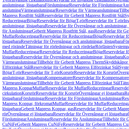
anslutningar, löstagbara
Förslutningar
Reservdelar för Förslutningar
Ans
anslutning
Värmeanslutningar
Reservdelar för Värmeanslutningar
Tillb
Mapress Rostfritt Stål
Reservdelar för Geberit Mapress Rostfritt Stål
Sy
Reduceringar
Böjar
Reservdelar för Böjar
T-rör
Reservdelar för T-rör
In
anslutningar, löstagbara
Reservdelar för Övergångar och anslutningar, 
för Anslutningar
Geberit Mapress Rostfritt Stål, gas
Reservdelar för Geb
Muffar
Reduceringar
Reservdelar för Reduceringar
Böjar
Reservdelar f
löstagbara
Reservdelar för Övergångar och anslutningar, löstagbara
För
med rörände
Tätningar för rörledningar och rördelar
Rörfästen
Systemp
Muffar
Reduceringar
Reservdelar för Reduceringar
Böjar
Reservdelar f
löstagbara
Reservdelar för Övergångar och anslutningar, löstagbara
Ko
Värmeanslutningar
Tillbehör för Geberit Mapress Therm
Skyddskåpor 
Elförzinkat Stål
Reservdelar för Geberit Mapress Elförzinkat Stål
Syste
Böjar
T-rör
Reservdelar för T-rör
Korsrör
Reservdelar för Korsrör
Övergå
anslutningar, löstagbara
Kompensatorer
Reservdelar för Kompensatore
Värmeanslutningar
Tillbehör för Geberit Mapress Elförzinkat Stål
Tätn
Mapress Koppar
Muffar
Reservdelar för Muffar
Reduceringar
Reservdel
cirkulation
Korsrör
Reservdelar för Korsrör
Övergångar ej löstagbara
Re
löstagbara
Förslutningar
Reservdelar för Förslutningar
Anslutningar
Res
Mapress Koppar, förkromat
Muffar
Reservdelar för Muffar
Reducering
löstagbara
Geberit Mapress Koppar, gas
Reservdelar för Geberit Mapr
rör
Övergångar ej löstagbara
Reservdelar för Övergångar ej löstagbara
Förslutningar
Anslutningar
Reservdelar för Anslutningar
Tillbehör för
CuNiFe
Geberit Mapress CuNiFe
Reservdelar för Geberit Mapress C