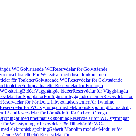
hängda WC
Golvstående WC
Reservdelar för Golvstående
För duschtoaletter
För WC-sitsar med duschfunktion och
delar för Toaletter
Golvstående WC
Reservdelar för Golvstående
rt toaletter
Förhöjda toaletter
Reservdelar för Förhöjda
 WC-sittring
Bidéer
Vägghängda bidéer
Reservdelar för Vägghängda
rvdelar för Spolplattor
För Sigma inbyggnadscisterner
Reservdelar för
r
Reservdelar för För Delta inbyggnadscisterner
För Twinline
Reservdelar för WC-styrningar med elektronisk spolning
För nätdrift,
ern 12 cm
Reservdelar för För nätdrift, för Geberit Omega
tyrningar med pneumatisk spolning
Reservdelar för WC-styrningar
ör för WC-styrningar
Reservdelar för Tillbehör för WC-
 med elektronisk spolning
Geberit Monolith moduler
Moduler för
vstående WC
Tillbehör
Reservdelar för