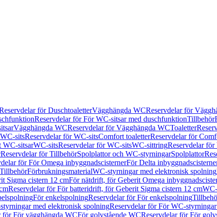
Reservdelar för Duschtoaletter
Vägghängda WC
Reservdelar för Vägg
schfunktion
Reservdelar för För WC-sitsar med duschfunktion
Tillbehör
itsar
Vägghängda WC
Reservdelar för Vägghängda WC
Toaletter
Reserv
WC-sits
Reservdelar för WC-sits
Comfort toaletter
Reservdelar för Comfo
t WC-sitsar
WC-sits
Reservdelar för WC-sits
WC-sittring
Reservdelar för
r
Reservdelar för Tillbehör
Spolplattor och WC-styrningar
Spolplattor
Rese
delar för För Omega inbyggnadscisterner
För Delta inbyggnadscisterne
Tillbehör
Förbrukningsmaterial
WC-styrningar med elektronisk spolning
rit Sigma cistern 12 cm
För nätdrift, för Geberit Omega inbyggnadscist
 cm
Reservdelar för För batteridrift, för Geberit Sigma cistern 12 cm
WC-s
belspolning
För enkelspolning
Reservdelar för För enkelspolning
Tillbeh
tyrningar med elektronisk spolning
Reservdelar för För WC-styrningar
r för För vägghängda WC
För golvstående WC
Reservdelar för För gol