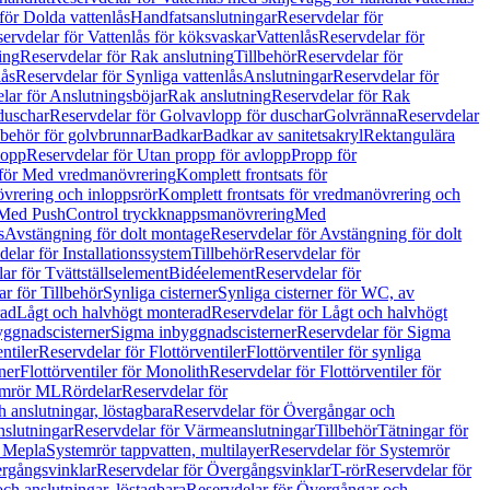
för Dolda vattenlås
Handfatsanslutningar
Reservdelar för
ervdelar för Vattenlås för köksvaskar
Vattenlås
Reservdelar för
ing
Reservdelar för Rak anslutning
Tillbehör
Reservdelar för
lås
Reservdelar för Synliga vattenlås
Anslutningar
Reservdelar för
lar för Anslutningsböjar
Rak anslutning
Reservdelar för Rak
duschar
Reservdelar för Golvavlopp för duschar
Golvränna
Reservdelar
lbehör för golvbrunnar
Badkar
Badkar av sanitetsakryl
Rektangulära
lopp
Reservdelar för Utan propp för avlopp
Propp för
 för Med vredmanövrering
Komplett frontsats för
vrering och inloppsrör
Komplett frontsats för vredmanövrering och
 Med PushControl tryckknappsmanövrering
Med
s
Avstängning för dolt montage
Reservdelar för Avstängning för dolt
elar för Installationssystem
Tillbehör
Reservdelar för
ar för Tvättställselement
Bidéelement
Reservdelar för
r för Tillbehör
Synliga cisterner
Synliga cisterner för WC, av
rad
Lågt och halvhögt monterad
Reservdelar för Lågt och halvhögt
yggnadscisterner
Sigma inbyggnadscisterner
Reservdelar för Sigma
ntiler
Reservdelar för Flottörventiler
Flottörventiler för synliga
ner
Flottörventiler för Monolith
Reservdelar för Flottörventiler för
emrör ML
Rördelar
Reservdelar för
 anslutningar, löstagbara
Reservdelar för Övergångar och
slutningar
Reservdelar för Värmeanslutningar
Tillbehör
Tätningar för
 Mepla
Systemrör tappvatten, multilayer
Reservdelar för Systemrör
rgångsvinklar
Reservdelar för Övergångsvinklar
T-rör
Reservdelar för
ch anslutningar, löstagbara
Reservdelar för Övergångar och