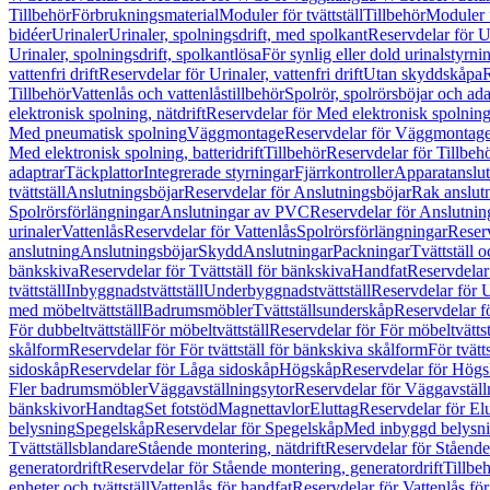
Tillbehör
Förbrukningsmaterial
Moduler för tvättställ
Tillbehör
Moduler 
bidéer
Urinaler
Urinaler, spolningsdrift, med spolkant
Reservdelar för U
Urinaler, spolningsdrift, spolkantlösa
För synlig eller dold urinalstyrni
vattenfri drift
Reservdelar för Urinaler, vattenfri drift
Utan skyddskåpa
R
Tillbehör
Vattenlås och vattenlåstillbehör
Spolrör, spolrörsböjar och ada
elektronisk spolning, nätdrift
Reservdelar för Med elektronisk spolning,
Med pneumatisk spolning
Väggmontage
Reservdelar för Väggmontag
Med elektronisk spolning, batteridrift
Tillbehör
Reservdelar för Tillbeh
adaptrar
Täckplattor
Integrerade styrningar
Fjärrkontroller
Apparatanslutn
tvättställ
Anslutningsböjar
Reservdelar för Anslutningsböjar
Rak anslut
Spolrörsförlängningar
Anslutningar av PVC
Reservdelar för Anslutni
urinaler
Vattenlås
Reservdelar för Vattenlås
Spolrörsförlängningar
Reserv
anslutning
Anslutningsböjar
Skydd
Anslutningar
Packningar
Tvättställ
bänkskiva
Reservdelar för Tvättställ för bänkskiva
Handfat
Reservdelar
tvättställ
Inbyggnadstvättställ
Underbyggnadstvättställ
Reservdelar för 
med möbeltvättställ
Badrumsmöbler
Tvättställsunderskåp
Reservdelar f
För dubbeltvättställ
För möbeltvättställ
Reservdelar för För möbeltvättst
skålform
Reservdelar för För tvättställ för bänkskiva skålform
För tvätt
sidoskåp
Reservdelar för Låga sidoskåp
Högskåp
Reservdelar för Hög
Fler badrumsmöbler
Väggavställningsytor
Reservdelar för Väggavställ
bänkskivor
Handtag
Set fotstöd
Magnettavlor
Eluttag
Reservdelar för El
belysning
Spegelskåp
Reservdelar för Spegelskåp
Med inbyggd belysn
Tvättställsblandare
Stående montering, nätdrift
Reservdelar för Stående
generatordrift
Reservdelar för Stående montering, generatordrift
Tillbe
enheter och tvättställ
Vattenlås för handfat
Reservdelar för Vattenlås fö