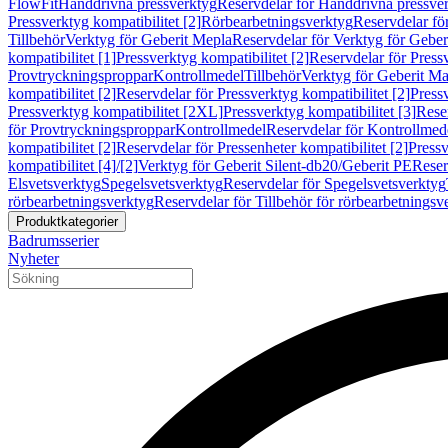
FlowFit
Handdrivna pressverktyg
Reservdelar för Handdrivna pressve
Pressverktyg kompatibilitet [2]
Rörbearbetningsverktyg
Reservdelar fö
Tillbehör
Verktyg för Geberit Mepla
Reservdelar för Verktyg för Geber
kompatibilitet [1]
Pressverktyg kompatibilitet [2]
Reservdelar för Pressv
Provtryckningsproppar
Kontrollmedel
Tillbehör
Verktyg för Geberit Ma
kompatibilitet [2]
Reservdelar för Pressverktyg kompatibilitet [2]
Pressv
Pressverktyg kompatibilitet [2XL]
Pressverktyg kompatibilitet [3]
Reser
för Provtryckningsproppar
Kontrollmedel
Reservdelar för Kontrollmed
kompatibilitet [2]
Reservdelar för Pressenheter kompatibilitet [2]
Pressv
kompatibilitet [4]/[2]
Verktyg för Geberit Silent-db20/Geberit PE
Reser
Elsvetsverktyg
Spegelsvetsverktyg
Reservdelar för Spegelsvetsverktyg
rörbearbetningsverktyg
Reservdelar för Tillbehör för rörbearbetningsv
Produktkategorier
Badrumsserier
Nyheter