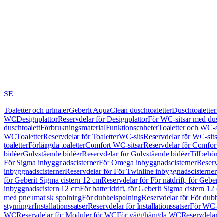
SE
Toaletter och urinaler
Geberit AquaClean duschtoaletter
Duschtoaletter
WC
Designplattor
Reservdelar för Designplattor
För WC-sitsar med du
duschtoalett
Förbrukningsmaterial
Funktionsenheter
Toaletter och WC-s
WC
Toaletter
Reservdelar för Toaletter
WC-sits
Reservdelar för WC-sits
toaletter
Förlängda toaletter
Comfort WC-sitsar
Reservdelar för Comfor
bidéer
Golvstående bidéer
Reservdelar för Golvstående bidéer
Tillbehö
För Sigma inbyggnadscisterner
För Omega inbyggnadscisterner
Reserv
inbyggnadscisterner
Reservdelar för För Twinline inbyggnadscisterner
för Geberit Sigma cistern 12 cm
Reservdelar för För nätdrift, för Gebe
inbyggnadscistern 12 cm
För batteridrift, för Geberit Sigma cistern 12
med pneumatisk spolning
För dubbelspolning
Reservdelar för För dub
styrningar
Installationssatser
Reservdelar för Installationssatser
För WC-s
WC
Reservdelar för Moduler för WC
För vägghängda WC
Reservdela