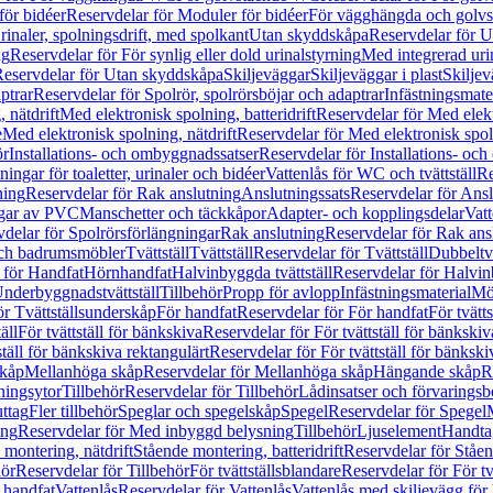
för bidéer
Reservdelar för Moduler för bidéer
För vägghängda och golvs
rinaler, spolningsdrift, med spolkant
Utan skyddskåpa
Reservdelar för 
ng
Reservdelar för För synlig eller dold urinalstyrning
Med integrerad uri
eservdelar för Utan skyddskåpa
Skiljeväggar
Skiljeväggar i plast
Skiljev
ptrar
Reservdelar för Spolrör, spolrörsböjar och adaptrar
Infästningsmate
 nätdrift
Med elektronisk spolning, batteridrift
Reservdelar för Med elektr
e
Med elektronisk spolning, nätdrift
Reservdelar för Med elektronisk spoln
ör
Installations- och ombyggnadssatser
Reservdelar för Installations- oc
ingar för toaletter, urinaler och bidéer
Vattenlås för WC och tvättställ
Re
ning
Reservdelar för Rak anslutning
Anslutningssats
Reservdelar för Ansl
ngar av PVC
Manschetter och täckkåpor
Adapter- och kopplingsdelar
Vatt
delar för Spolrörsförlängningar
Rak anslutning
Reservdelar för Rak ans
 och badrumsmöbler
Tvättställ
Tvättställ
Reservdelar för Tvättställ
Dubbeltvä
 för Handfat
Hörnhandfat
Halvinbyggda tvättställ
Reservdelar för Halvi
Underbyggnadstvättställ
Tillbehör
Propp för avlopp
Infästningsmaterial
Mö
ör Tvättställsunderskåp
För handfat
Reservdelar för För handfat
För tvätts
äll
För tvättställ för bänkskiva
Reservdelar för För tvättställ för bänkskiv
ställ för bänkskiva rektangulärt
Reservdelar för För tvättställ för bänkski
skåp
Mellanhöga skåp
Reservdelar för Mellanhöga skåp
Hängande skåp
R
ningsytor
Tillbehör
Reservdelar för Tillbehör
Lådinsatser och förvaringsb
uttag
Fler tillbehör
Speglar och spegelskåp
Spegel
Reservdelar för Spegel
ing
Reservdelar för Med inbyggd belysning
Tillbehör
Ljuselement
Handta
 montering, nätdrift
Stående montering, batteridrift
Reservdelar för Ståen
hör
Reservdelar för Tillbehör
För tvättställsblandare
Reservdelar för För tv
r handfat
Vattenlås
Reservdelar för Vattenlås
Vattenlås med skiljevägg för