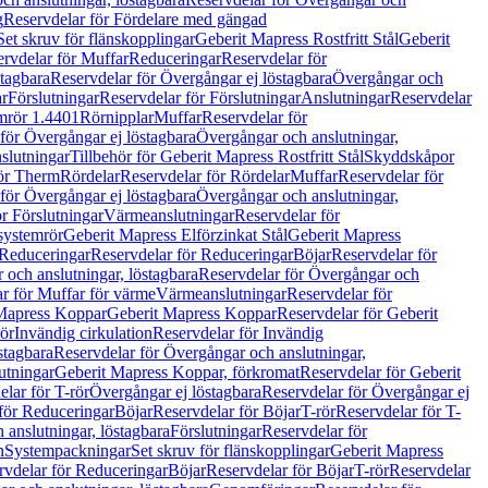
g
Reservdelar för Fördelare med gängad
Set skruv för flänskopplingar
Geberit Mapress Rostfritt Stål
Geberit
rvdelar för Muffar
Reduceringar
Reservdelar för
tagbara
Reservdelar för Övergångar ej löstagbara
Övergångar och
r
Förslutningar
Reservdelar för Förslutningar
Anslutningar
Reservdelar
mrör 1.4401
Rörnipplar
Muffar
Reservdelar för
för Övergångar ej löstagbara
Övergångar och anslutningar,
slutningar
Tillbehör för Geberit Mapress Rostfritt Stål
Skyddskåpor
ör Therm
Rördelar
Reservdelar för Rördelar
Muffar
Reservdelar för
för Övergångar ej löstagbara
Övergångar och anslutningar,
r Förslutningar
Värmeanslutningar
Reservdelar för
 systemrör
Geberit Mapress Elförzinkat Stål
Geberit Mapress
Reduceringar
Reservdelar för Reduceringar
Böjar
Reservdelar för
och anslutningar, löstagbara
Reservdelar för Övergångar och
r för Muffar för värme
Värmeanslutningar
Reservdelar för
Mapress Koppar
Geberit Mapress Koppar
Reservdelar för Geberit
rör
Invändig cirkulation
Reservdelar för Invändig
stagbara
Reservdelar för Övergångar och anslutningar,
utningar
Geberit Mapress Koppar, förkromat
Reservdelar för Geberit
lar för T-rör
Övergångar ej löstagbara
Reservdelar för Övergångar ej
för Reduceringar
Böjar
Reservdelar för Böjar
T-rör
Reservdelar för T-
 anslutningar, löstagbara
Förslutningar
Reservdelar för
n
Systempackningar
Set skruv för flänskopplingar
Geberit Mapress
rvdelar för Reduceringar
Böjar
Reservdelar för Böjar
T-rör
Reservdelar