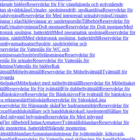
tående bidéer
Reservdelar för För vägghängda och golvstående
Utan skyddskåpa
Urinaler, spolningsdrift, spolkantlösa
Reservdelar för
nalstyrning
Reservdelar för Med integrerad urinalstyrning
Urinaler,
äggar i glas
Skiljeväggar av sanitetsporslin
Tillbehör
Reservdelar för
rial
Urinalstyrningar
Dolt montage
Reservdelar för Dolt montage
Med
onisk spolning, batteridrift
Med pneumatisk spolning
Reservdelar för
ing, nätdrift
Med elektronisk spolning, batteridrift
Reservdelar för
h ombyggnadssatser
Spolrör, spolrörsböjar och
servdelar för Vattenlås för WC och
utningssats
Spolrörsförlängningar
Reservdelar för
enlås för urinaler
Reservdelar för Vattenlås för
lutning
Vattenlås för bidéer
Rak
ttställ
Möbeltvättställ
Reservdelar för Möbeltvättställ
Tvättställ för
nbyggda
belpaket
Möbelpaket med möbeltvättställ
Reservdelar för Möbelpaket
täll
Reservdelar för För tvättställ
För dubbeltvättställ
Reservdelar för
a
Bänkskivor
Reservdelar för Bänkskivor
För tvättställ för bänkskiva
va rektangulärt
Sidoskåp
Reservdelar för Sidoskåp
Låga
eservdelar för Hängande skåp
Fler badrumsmöbler
Reservdelar för
oxar
Handdukshållare och handdukskrokar
Ljuselement
Hållare för
Med inbyggd belysning
Reservdelar för Med inbyggd
g
Fler tillbehör
Eluttag
Armaturer
Tvättställsblandare
Reservdelar för
de montering, batteridrift
Stående montering,
ättställsblandare
Apparatanslutningar för tvättområde, köksvask,
 handfat
Reservdelar för Vattenlås med skiljevägg för handfat
Vattenlås