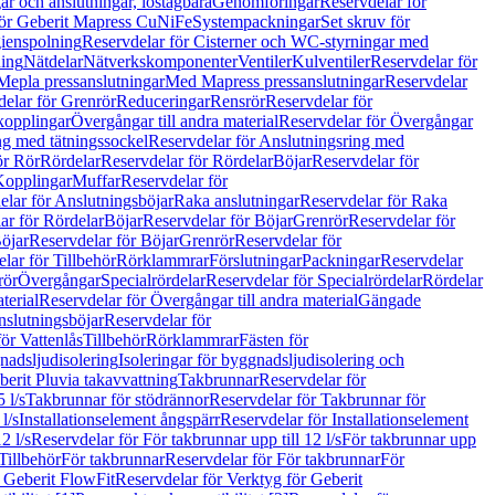
r och anslutningar, löstagbara
Genomföringar
Reservdelar för
för Geberit Mapress CuNiFe
Systempackningar
Set skruv för
ienspolning
Reservdelar för Cisterner och WC-styrningar med
ning
Nätdelar
Nätverkskomponenter
Ventiler
Kulventiler
Reservdelar för
Mepla pressanslutningar
Med Mapress pressanslutningar
Reservdelar
elar för Grenrör
Reduceringar
Rensrör
Reservdelar för
opplingar
Övergångar till andra material
Reservdelar för Övergångar
ng med tätningssockel
Reservdelar för Anslutningsring med
ör Rör
Rördelar
Reservdelar för Rördelar
Böjar
Reservdelar för
Kopplingar
Muffar
Reservdelar för
elar för Anslutningsböjar
Raka anslutningar
Reservdelar för Raka
ar för Rördelar
Böjar
Reservdelar för Böjar
Grenrör
Reservdelar för
öjar
Reservdelar för Böjar
Grenrör
Reservdelar för
lar för Tillbehör
Rörklammrar
Förslutningar
Packningar
Reservdelar
rör
Övergångar
Specialrördelar
Reservdelar för Specialrördelar
Rördelar
terial
Reservdelar för Övergångar till andra material
Gängade
slutningsböjar
Reservdelar för
ör Vattenlås
Tillbehör
Rörklammrar
Fästen för
gnadsljudisolering
Isoleringar för byggnadsljudisolering och
berit Pluvia takavvattning
Takbrunnar
Reservdelar för
 l/s
Takbrunnar för stödrännor
Reservdelar för Takbrunnar för
l/s
Installationselement ångspärr
Reservdelar för Installationselement
2 l/s
Reservdelar för För takbrunnar upp till 12 l/s
För takbrunnar upp
Tillbehör
För takbrunnar
Reservdelar för För takbrunnar
För
 Geberit FlowFit
Reservdelar för Verktyg för Geberit