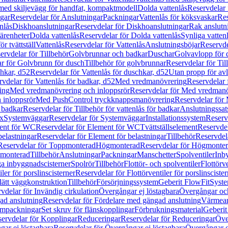
 med skiljevägg för handfat, kompaktmodell
Dolda vattenlås
Reservdelar 
gar
Reservdelar för Anslutningar
Packningar
Vattenlås för köksvaskar
Res
nlås
Diskhoanslutningar
Reservdelar för Diskhoanslutningar
Rak anslutn
tärenheter
Dolda vattenlås
Reservdelar för Dolda vattenlås
Synliga vatten
r tvättställ
Vattenlås
Reservdelar för Vattenlås
Anslutningsböjar
Reservde
ervdelar för Tillbehör
Golvbrunnar och badkar
Duschar
Golvavlopp för 
r för Golvbrunn för dusch
Tillbehör för golvbrunnar
Reservdelar för Til
chkar, d52
Reservdelar för Vattenlås för duschkar, d52
Utan propp för av
vdelar för Vattenlås för badkar, d52
Med vredmanövrering
Reservdelar
ing
Med vredmanövrering och inloppsrör
Reservdelar för Med vredmanö
 inloppsrör
Med PushControl tryckknappsmanövrering
Reservdelar för
r badkar
Reservdelar för Tillbehör för vattenlås för badkar
Anslutningssat
ix
Systemväggar
Reservdelar för Systemväggar
Installationssystem
Reservd
ent för WC
Reservdelar för Element för WC
Tvättställselement
Reservdel
belastningar
Reservdelar för Element för belastningar
Tillbehör
Reservdela
Reservdelar för Toppmonterad
Högmonterad
Reservdelar för Högmonte
 monterad
Tillbehör
Anslutningar
Packningar
Manschetter
Spolventiler
Inb
a inbyggnadscisterner
Spolrör
Tillbehör
Flottör- och spolventiler
Flottörve
iler för porslinscisterner
Reservdelar för Flottörventiler för porslinscister
lätt väggkonstruktion
Tillbehör
Försörjningssystem
Geberit FlowFit
Syst
vdelar för Invändig cirkulation
Övergångar ej löstagbara
Övergångar och
ad anslutning
Reservdelar för Fördelare med gängad anslutning
Värmean
empackningar
Set skruv för flänskopplingar
Förbrukningsmaterial
Geberit
ervdelar för Kopplingar
Reduceringar
Reservdelar för Reduceringar
Öve
ar ej löstagbara
Reservdelar för Övergångar ej löstagbara
Övergångar o