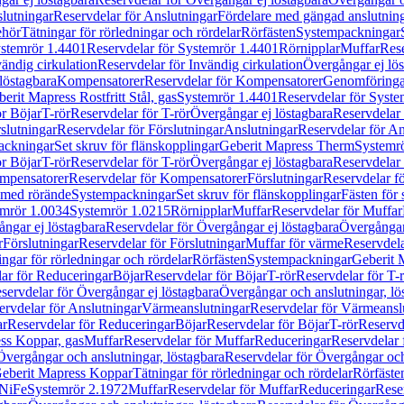
lutningar
Reservdelar för Anslutningar
Fördelare med gängad anslutnin
ehör
Tätningar för rörledningar och rördelar
Rörfästen
Systempackningar
stemrör 1.4401
Reservdelar för Systemrör 1.4401
Rörnipplar
Muffar
Rese
vändig cirkulation
Reservdelar för Invändig cirkulation
Övergångar ej lös
löstagbara
Kompensatorer
Reservdelar för Kompensatorer
Genomföringa
erit Mapress Rostfritt Stål, gas
Systemrör 1.4401
Reservdelar för Syste
ör Böjar
T-rör
Reservdelar för T-rör
Övergångar ej löstagbara
Reservdelar 
slutningar
Reservdelar för Förslutningar
Anslutningar
Reservdelar för An
ackningar
Set skruv för flänskopplingar
Geberit Mapress Therm
Systemr
ör Böjar
T-rör
Reservdelar för T-rör
Övergångar ej löstagbara
Reservdelar 
mpensatorer
Reservdelar för Kompensatorer
Förslutningar
Reservdelar fö
med rörände
Systempackningar
Set skruv för flänskopplingar
Fästen för
mrör 1.0034
Systemrör 1.0215
Rörnipplar
Muffar
Reservdelar för Muffar
ngar ej löstagbara
Reservdelar för Övergångar ej löstagbara
Övergångar 
r
Förslutningar
Reservdelar för Förslutningar
Muffar för värme
Reservdela
ingar för rörledningar och rördelar
Rörfästen
Systempackningar
Geberit 
ar för Reduceringar
Böjar
Reservdelar för Böjar
T-rör
Reservdelar för T-
servdelar för Övergångar ej löstagbara
Övergångar och anslutningar, lö
ervdelar för Anslutningar
Värmeanslutningar
Reservdelar för Värmeansl
ar
Reservdelar för Reduceringar
Böjar
Reservdelar för Böjar
T-rör
Reservde
ess Koppar, gas
Muffar
Reservdelar för Muffar
Reduceringar
Reservdelar 
Övergångar och anslutningar, löstagbara
Reservdelar för Övergångar och
 Geberit Mapress Koppar
Tätningar för rörledningar och rördelar
Rörfäste
uNiFe
Systemrör 2.1972
Muffar
Reservdelar för Muffar
Reduceringar
Rese