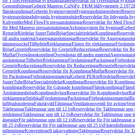
för T-rör
Övergångar ej löstagbara
Reservdelar för Övergångar ej lösta
Genomföringar
Geberit Mapress CuNiFe, FKM blå
Systemrör 2.1972
flänskopplingar
Geberits hygiensystem
Hygienspolningsenheter
Reserv
hygienspolning
Inbyggda hygienmoduler
Reservdelar för Inbyggda h
Kulventiler
Med FlowFit pressanslutningar
Reservdelar för Med FlowFi
för Med Mapress pressanslutningar
Avloppssystem för byggnad
Geberi
Rensrör
Rördelar SuperTube
Böjar
Specialrördelar
Kopplingar
Reservdel
till andra material
Aggregatanslutningar
Reservdelar för Aggregatanslu
tätningssockel
Tillbehör
Rörklammrar
Fästen för rörklammrar
Förslutnin
Böjar
Grenrör
Reservdelar för Grenrör
Reduceringar
Reservdelar för R
Muffar
Övergångskoppling
Övergångar till andra material
Aggregatansl
anslutningar
Tillbehör
Rörklammrar
Förslutningar
Packningar
Förbrukni
Grenrör
Reduceringar
Reservdelar för Reduceringar
Rensrör
Reservdela
Grenrör
Kopplingar
Reservdelar för Kopplingar
Muffar
Reservdelar för
för Packningar
Förbrukningsmaterial
Geberit PE
Rör
Rördelar
Reservdel
SuperTube
Böjar
Specialrördelar
Kopplingar
Reservdelar för Kopplinga
kopplingar
Reservdelar för Gängade kopplingar
Flänskopplingar
Fläns
Anslutningsböjar
Kopplingshylsor
Reservdelar för Kopplingshylsor
Rak
rörklammrar
Stödskal
Förslutningar
Packningar
Förbrukningsmaterial
Br
luftljudsisolering
Fuktskydd
Tätningar
Ventilationsventil för avlopp
Vent
Takbrunnar
Takbrunnar upp till 12 l/s
Reservdelar för Takbrunnar upp ti
stödrännor
Takbrunnar upp till 12 l/s
Reservdelar för Takbrunnar upp til
ångspärr
För takbrunnar upp till 12 l/s
Reservdelar för För takbrunnar up
till 25 l/s
Reservdelar för För takbrunnar upp till 25 l/s
Fästen
Infästnin
infästningar
Konventionell takavvattning
Takbrunnar
Reservdelar för T