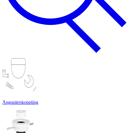
Ångspärrskoppling