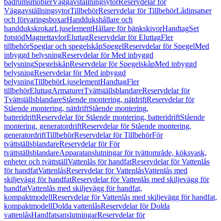
badrumsmöbler
Väggavställningsytor
Reservdelar för
Väggavställningsytor
Tillbehör
Reservdelar för Tillbehör
Lådinsatser
och förvaringsboxar
Handdukshållare och
handdukskrokar
Ljuselement
Hållare för bänkskivor
Handtag
Set
fotstöd
Magnettavlor
Eluttag
Reservdelar för Eluttag
Fler
tillbehör
Speglar och spegelskåp
Spegel
Reservdelar för Spegel
Med
inbyggd belysning
Reservdelar för Med inbyggd
belysning
Spegelskåp
Reservdelar för Spegelskåp
Med inbyggd
belysning
Reservdelar för Med inbyggd
belysning
Tillbehör
Ljuselement
Handtag
Fler
tillbehör
Eluttag
Armaturer
Tvättställsblandare
Reservdelar för
Tvättställsblandare
Stående montering, nätdrift
Reservdelar för
Stående montering, nätdrift
Stående montering,
batteridrift
Reservdelar för Stående montering, batteridrift
Stående
montering, generatordrift
Reservdelar för Stående montering,
generatordrift
Tillbehör
Reservdelar för Tillbehör
För
tvättställsblandare
Reservdelar för För
tvättställsblandare
Apparatanslutningar för tvättområde, köksvask,
enheter och tvättställ
Vattenlås för handfat
Reservdelar för Vattenlås
för handfat
Vattenlås
Reservdelar för Vattenlås
Vattenlås med
skiljevägg för handfat
Reservdelar för Vattenlås med skiljevägg för
handfat
Vattenlås med skiljevägg för handfat,
kompaktmodell
Reservdelar för Vattenlås med skiljevägg för handfat,
kompaktmodell
Dolda vattenlås
Reservdelar för Dolda
vattenlås
Handfatsanslutningar
Reservdelar för