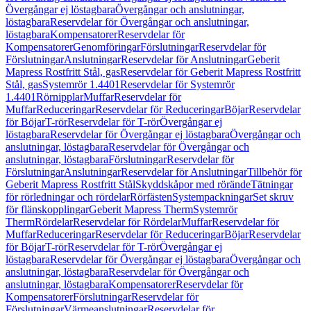
Övergångar ej löstagbara
Övergångar och anslutningar,
löstagbara
Reservdelar för Övergångar och anslutningar,
löstagbara
Kompensatorer
Reservdelar för
Kompensatorer
Genomföringar
Förslutningar
Reservdelar för
Förslutningar
Anslutningar
Reservdelar för Anslutningar
Geberit
Mapress Rostfritt Stål, gas
Reservdelar för Geberit Mapress Rostfritt
Stål, gas
Systemrör 1.4401
Reservdelar för Systemrör
1.4401
Rörnipplar
Muffar
Reservdelar för
Muffar
Reduceringar
Reservdelar för Reduceringar
Böjar
Reservdelar
för Böjar
T-rör
Reservdelar för T-rör
Övergångar ej
löstagbara
Reservdelar för Övergångar ej löstagbara
Övergångar och
anslutningar, löstagbara
Reservdelar för Övergångar och
anslutningar, löstagbara
Förslutningar
Reservdelar för
Förslutningar
Anslutningar
Reservdelar för Anslutningar
Tillbehör för
Geberit Mapress Rostfritt Stål
Skyddskåpor med rörände
Tätningar
för rörledningar och rördelar
Rörfästen
Systempackningar
Set skruv
för flänskopplingar
Geberit Mapress Therm
Systemrör
Therm
Rördelar
Reservdelar för Rördelar
Muffar
Reservdelar för
Muffar
Reduceringar
Reservdelar för Reduceringar
Böjar
Reservdelar
för Böjar
T-rör
Reservdelar för T-rör
Övergångar ej
löstagbara
Reservdelar för Övergångar ej löstagbara
Övergångar och
anslutningar, löstagbara
Reservdelar för Övergångar och
anslutningar, löstagbara
Kompensatorer
Reservdelar för
Kompensatorer
Förslutningar
Reservdelar för
Förslutningar
Värmeanslutningar
Reservdelar för