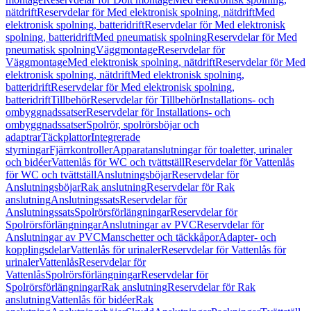
nätdrift
Reservdelar för Med elektronisk spolning, nätdrift
Med
elektronisk spolning, batteridrift
Reservdelar för Med elektronisk
spolning, batteridrift
Med pneumatisk spolning
Reservdelar för Med
pneumatisk spolning
Väggmontage
Reservdelar för
Väggmontage
Med elektronisk spolning, nätdrift
Reservdelar för Med
elektronisk spolning, nätdrift
Med elektronisk spolning,
batteridrift
Reservdelar för Med elektronisk spolning,
batteridrift
Tillbehör
Reservdelar för Tillbehör
Installations- och
ombyggnadssatser
Reservdelar för Installations- och
ombyggnadssatser
Spolrör, spolrörsböjar och
adaptrar
Täckplattor
Integrerade
styrningar
Fjärrkontroller
Apparatanslutningar för toaletter, urinaler
och bidéer
Vattenlås för WC och tvättställ
Reservdelar för Vattenlås
för WC och tvättställ
Anslutningsböjar
Reservdelar för
Anslutningsböjar
Rak anslutning
Reservdelar för Rak
anslutning
Anslutningssats
Reservdelar för
Anslutningssats
Spolrörsförlängningar
Reservdelar för
Spolrörsförlängningar
Anslutningar av PVC
Reservdelar för
Anslutningar av PVC
Manschetter och täckkåpor
Adapter- och
kopplingsdelar
Vattenlås för urinaler
Reservdelar för Vattenlås för
urinaler
Vattenlås
Reservdelar för
Vattenlås
Spolrörsförlängningar
Reservdelar för
Spolrörsförlängningar
Rak anslutning
Reservdelar för Rak
anslutning
Vattenlås för bidéer
Rak