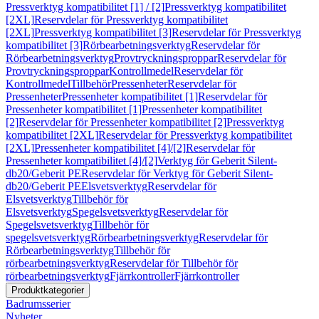
Pressverktyg kompatibilitet [1] / [2]
Pressverktyg kompatibilitet
[2XL]
Reservdelar för Pressverktyg kompatibilitet
[2XL]
Pressverktyg kompatibilitet [3]
Reservdelar för Pressverktyg
kompatibilitet [3]
Rörbearbetningsverktyg
Reservdelar för
Rörbearbetningsverktyg
Provtryckningsproppar
Reservdelar för
Provtryckningsproppar
Kontrollmedel
Reservdelar för
Kontrollmedel
Tillbehör
Pressenheter
Reservdelar för
Pressenheter
Pressenheter kompatibilitet [1]
Reservdelar för
Pressenheter kompatibilitet [1]
Pressenheter kompatibilitet
[2]
Reservdelar för Pressenheter kompatibilitet [2]
Pressverktyg
kompatibilitet [2XL]
Reservdelar för Pressverktyg kompatibilitet
[2XL]
Pressenheter kompatibilitet [4]/[2]
Reservdelar för
Pressenheter kompatibilitet [4]/[2]
Verktyg för Geberit Silent-
db20/Geberit PE
Reservdelar för Verktyg för Geberit Silent-
db20/Geberit PE
Elsvetsverktyg
Reservdelar för
Elsvetsverktyg
Tillbehör för
Elsvetsverktyg
Spegelsvetsverktyg
Reservdelar för
Spegelsvetsverktyg
Tillbehör för
spegelsvetsverktyg
Rörbearbetningsverktyg
Reservdelar för
Rörbearbetningsverktyg
Tillbehör för
rörbearbetningsverktyg
Reservdelar för Tillbehör för
rörbearbetningsverktyg
Fjärrkontroller
Fjärrkontroller
Produktkategorier
Badrumsserier
Nyheter