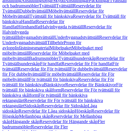
anslutning
Anslutningsböjar
Skydd
Anslutningar
Packningar
Tvättställ
och badrumsmöbler
Tvättställ
Tvättställ
Reservdelar för
Tvättställ
Dubbeltvättställ
Möbeltvättställ
Reservdelar för
Möbeltvättställ
Tvättställ för bänkskiva
Reservdelar för Tvättställ för
bänkskiva
Handfat
Reservdelar för
Handfat
Hörnhandfat
Halvinbyggda tvättställ
Reservdelar för
Halvinbyggda
tvättställ
Inbyggnadstvättställ
Underbyggnadstvättställ
Reservdelar för
Underbyggnadstvättställ
Tillbehör
Propp för
avlopp
Infästningsmaterial
Möbelpaket
Möbelpaket med
möbeltvättställ
Reservdelar för Möbelpaket med
möbeltvättställ
Badrumsmöbler
Tvättställsunderskåp
Reservdelar för
Tvättställsunderskåp
För handfat
Reservdelar för För handfat
För
tvättställ
Reservdelar för För tvättställ
För dubbeltvättställ
Reservdelar
för För dubbeltvättställ
För möbeltvättställ
Reservdelar för För
möbeltvättställ
För tvättställ för bänkskiva
Reservdelar för För
tvättställ för bänkskiva
Bänkskivor
Reservdelar för Bänkskivor
För
tvättställ för bänkskiva skålform
Reservdelar för För tvättställ för
bänkskiva skålform
För tvättställ för bänkskiva
rektangulärt
Reservdelar för För tvättställ för bänkskiva
rektangulärt
Sidoskåp
Reservdelar för Sidoskåp
Låga
sidoskåp
Reservdelar för Låga sidoskåp
Högskåp
Reservdelar för
Högskåp
Mellanhöga skåp
Reservdelar för Mellanhöga
skåp
Hängande skåp
Reservdelar för Hängande skåp
Fler
badrumsmöbler
Reservdelar för Fler