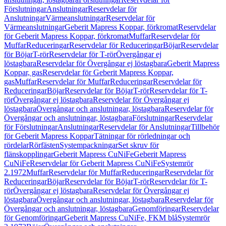
Förslutningar
Anslutningar
Reservdelar för
Anslutningar
Värmeanslutningar
Reservdelar för
Värmeanslutningar
Geberit Mapress Koppar, förkromat
Reservdelar
för Geberit Mapress Koppar, förkromat
Muffar
Reservdelar för
Muffar
Reduceringar
Reservdelar för Reduceringar
Böjar
Reservdelar
för Böjar
T-rör
Reservdelar för T-rör
Övergångar ej
löstagbara
Reservdelar för Övergångar ej löstagbara
Geberit Mapress
Koppar, gas
Reservdelar för Geberit Mapress Koppar,
gas
Muffar
Reservdelar för Muffar
Reduceringar
Reservdelar för
Reduceringar
Böjar
Reservdelar för Böjar
T-rör
Reservdelar för T-
rör
Övergångar ej löstagbara
Reservdelar för Övergångar ej
löstagbara
Övergångar och anslutningar, löstagbara
Reservdelar för
Övergångar och anslutningar, löstagbara
Förslutningar
Reservdelar
för Förslutningar
Anslutningar
Reservdelar för Anslutningar
Tillbehör
för Geberit Mapress Koppar
Tätningar för rörledningar och
rördelar
Rörfästen
Systempackningar
Set skruv för
flänskopplingar
Geberit Mapress CuNiFe
Geberit Mapress
CuNiFe
Reservdelar för Geberit Mapress CuNiFe
Systemrör
2.1972
Muffar
Reservdelar för Muffar
Reduceringar
Reservdelar för
Reduceringar
Böjar
Reservdelar för Böjar
T-rör
Reservdelar för T-
rör
Övergångar ej löstagbara
Reservdelar för Övergångar ej
löstagbara
Övergångar och anslutningar, löstagbara
Reservdelar för
Övergångar och anslutningar, löstagbara
Genomföringar
Reservdelar
för Genomföringar
Geberit Mapress CuNiFe, FKM blå
Systemrör