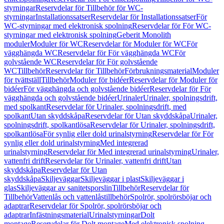
styrningar
Reservdelar för Tillbehör för WC-
styrningar
Installationssatser
Reservdelar för Installationssatser
För
WC-styrningar med elektronisk spolning
Reservdelar för För WC-
styrningar med elektronisk spolning
Geberit Monolith
moduler
Moduler för WC
Reservdelar för Moduler för WC
För
vägghängda WC
Reservdelar för För vägghängda WC
För
golvstående WC
Reservdelar för För golvstående
WC
Tillbehör
Reservdelar för Tillbehör
Förbrukningsmaterial
Moduler
för tvättställ
Tillbehör
Moduler för bidéer
Reservdelar för Moduler för
bidéer
För vägghängda och golvstående bidéer
Reservdelar för För
vägghängda och golvstående bidéer
Urinaler
Urinaler, spolningsdrift,
med spolkant
Reservdelar för Urinaler, spolningsdrift, med
spolkant
Utan skyddskåpa
Reservdelar för Utan skyddskåpa
Urinaler,
spolningsdrift, spolkantlösa
Reservdelar för Urinaler, spolningsdrift,
spolkantlösa
För synlig eller dold urinalstyrning
Reservdelar för För
synlig eller dold urinalstyrning
Med integrerad
urinalstyrning
Reservdelar för Med integrerad urinalstyrning
Urinaler,
vattenfri drift
Reservdelar för Urinaler, vattenfri drift
Utan
skyddskåpa
Reservdelar för Utan
skyddskåpa
Skiljeväggar
Skiljeväggar i plast
Skiljeväggar i
glas
Skiljeväggar av sanitetsporslin
Tillbehör
Reservdelar för
Tillbehör
Vattenlås och vattenlåstillbehör
Spolrör, spolrörsböjar och
adaptrar
Reservdelar för Spolrör, spolrörsböjar och
adaptrar
Infästningsmaterial
Urinalstyrningar
Dolt
montage
Reservdelar för Dolt montage
Med elektronisk spolning,