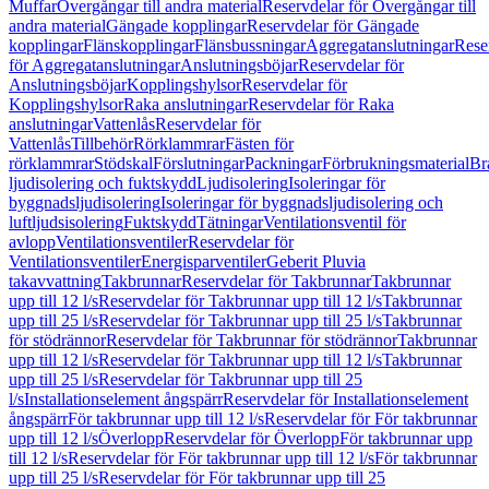
Muffar
Övergångar till andra material
Reservdelar för Övergångar till
andra material
Gängade kopplingar
Reservdelar för Gängade
kopplingar
Flänskopplingar
Flänsbussningar
Aggregatanslutningar
Rese
för Aggregatanslutningar
Anslutningsböjar
Reservdelar för
Anslutningsböjar
Kopplingshylsor
Reservdelar för
Kopplingshylsor
Raka anslutningar
Reservdelar för Raka
anslutningar
Vattenlås
Reservdelar för
Vattenlås
Tillbehör
Rörklammrar
Fästen för
rörklammrar
Stödskal
Förslutningar
Packningar
Förbrukningsmaterial
Br
ljudisolering och fuktskydd
Ljudisolering
Isoleringar för
byggnadsljudisolering
Isoleringar för byggnadsljudisolering och
luftljudsisolering
Fuktskydd
Tätningar
Ventilationsventil för
avlopp
Ventilationsventiler
Reservdelar för
Ventilationsventiler
Energisparventiler
Geberit Pluvia
takavvattning
Takbrunnar
Reservdelar för Takbrunnar
Takbrunnar
upp till 12 l/s
Reservdelar för Takbrunnar upp till 12 l/s
Takbrunnar
upp till 25 l/s
Reservdelar för Takbrunnar upp till 25 l/s
Takbrunnar
för stödrännor
Reservdelar för Takbrunnar för stödrännor
Takbrunnar
upp till 12 l/s
Reservdelar för Takbrunnar upp till 12 l/s
Takbrunnar
upp till 25 l/s
Reservdelar för Takbrunnar upp till 25
l/s
Installationselement ångspärr
Reservdelar för Installationselement
ångspärr
För takbrunnar upp till 12 l/s
Reservdelar för För takbrunnar
upp till 12 l/s
Överlopp
Reservdelar för Överlopp
För takbrunnar upp
till 12 l/s
Reservdelar för För takbrunnar upp till 12 l/s
För takbrunnar
upp till 25 l/s
Reservdelar för För takbrunnar upp till 25