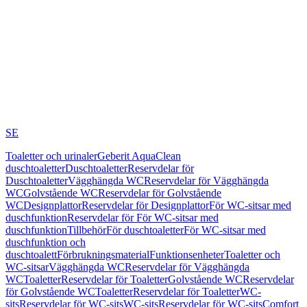
SE
Toaletter och urinaler
Geberit AquaClean
duschtoaletter
Duschtoaletter
Reservdelar för
Duschtoaletter
Vägghängda WC
Reservdelar för Vägghängda
WC
Golvstående WC
Reservdelar för Golvstående
WC
Designplattor
Reservdelar för Designplattor
För WC-sitsar med
duschfunktion
Reservdelar för För WC-sitsar med
duschfunktion
Tillbehör
För duschtoaletter
För WC-sitsar med
duschfunktion och
duschtoalett
Förbrukningsmaterial
Funktionsenheter
Toaletter och
WC-sitsar
Vägghängda WC
Reservdelar för Vägghängda
WC
Toaletter
Reservdelar för Toaletter
Golvstående WC
Reservdelar
för Golvstående WC
Toaletter
Reservdelar för Toaletter
WC-
sits
Reservdelar för WC-sits
WC-sits
Reservdelar för WC-sits
Comfort