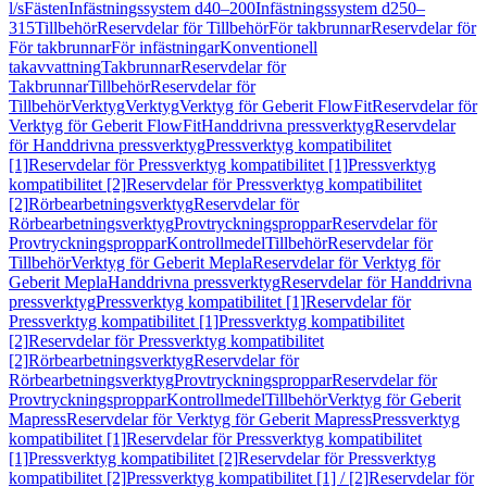
l/s
Fästen
Infästningssystem d40–200
Infästningssystem d250–
315
Tillbehör
Reservdelar för Tillbehör
För takbrunnar
Reservdelar för
För takbrunnar
För infästningar
Konventionell
takavvattning
Takbrunnar
Reservdelar för
Takbrunnar
Tillbehör
Reservdelar för
Tillbehör
Verktyg
Verktyg
Verktyg för Geberit FlowFit
Reservdelar för
Verktyg för Geberit FlowFit
Handdrivna pressverktyg
Reservdelar
för Handdrivna pressverktyg
Pressverktyg kompatibilitet
[1]
Reservdelar för Pressverktyg kompatibilitet [1]
Pressverktyg
kompatibilitet [2]
Reservdelar för Pressverktyg kompatibilitet
[2]
Rörbearbetningsverktyg
Reservdelar för
Rörbearbetningsverktyg
Provtryckningsproppar
Reservdelar för
Provtryckningsproppar
Kontrollmedel
Tillbehör
Reservdelar för
Tillbehör
Verktyg för Geberit Mepla
Reservdelar för Verktyg för
Geberit Mepla
Handdrivna pressverktyg
Reservdelar för Handdrivna
pressverktyg
Pressverktyg kompatibilitet [1]
Reservdelar för
Pressverktyg kompatibilitet [1]
Pressverktyg kompatibilitet
[2]
Reservdelar för Pressverktyg kompatibilitet
[2]
Rörbearbetningsverktyg
Reservdelar för
Rörbearbetningsverktyg
Provtryckningsproppar
Reservdelar för
Provtryckningsproppar
Kontrollmedel
Tillbehör
Verktyg för Geberit
Mapress
Reservdelar för Verktyg för Geberit Mapress
Pressverktyg
kompatibilitet [1]
Reservdelar för Pressverktyg kompatibilitet
[1]
Pressverktyg kompatibilitet [2]
Reservdelar för Pressverktyg
kompatibilitet [2]
Pressverktyg kompatibilitet [1] / [2]
Reservdelar för