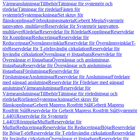
Värmeanslutningar
Tillbehör
Tätningar för systemrör och
rördelar
Tätningar för rördelar
Fästen för
systemrör
Systempackningar
Set skruv för
flänskopplingar
Förbrukningsmaterial
Geberit Mepla
Systemrör
tappvatten, multilayer
Reservdelar för Systemrör tappvatten,
multilayer
Rördelar
Reservdelar för Rördelar
Kopplingar
Reservdelar
för Kopplingar
Reduceringar
Reservdelar för
Reduceringar
Övergångsvinklar
Reservdelar för Övergångsvinklar
T-
rör
Reservdelar för T-rör
Invändig cirkulation
Reservdelar för
Invändig cirkulation
Övergångar ej löstagbara
Reservdelar för
Övergångar ej löstagbara
Övergångar och anslutningar,
löstagbara
Reservdelar för Övergångar och anslutningar,
löstagbara
Förslutningar
Reservdelar för
Förslutningar
Anslutningar
Reservdelar för Anslutningar
Fördelare
med gängad anslutning
Reservdelar för Fördelare med gängad
anslutning
Värmeanslutningar
Reservdelar för
Värmeanslutningar
Tillbehör
Tätningar för rörledningar och
rördelar
Rörfästen
Systempackningar
Set skruv för
flänskopplingar
Geberit Mapress Rostfritt Stål
Geberit Mapress
Rostfritt Stål
Reservdelar för Geberit Mapress Rostfritt Stål
Systemrör
1.4401
Reservdelar för Systemrör
1.4401
Rörnipplar
Muffar
Reservdelar för
Muffar
Reduceringar
Reservdelar för Reduceringar
Böjar
Reservdelar
för Böjar
T-rör
Reservdelar för T-rör
Invändig cirkulation
Reservdelar
för Invändig cirkulation
Övergångar ej löstagbara
Reservdelar för