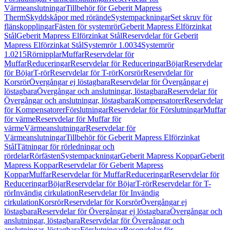
Värmeanslutningar
Tillbehör för Geberit Mapress
Therm
Skyddskåpor med rörände
Systempackningar
Set skruv för
flänskopplingar
Fästen för systemrör
Geberit Mapress Elförzinkat
Stål
Geberit Mapress Elförzinkat Stål
Reservdelar för Geberit
Mapress Elförzinkat Stål
Systemrör 1.0034
Systemrör
1.0215
Rörnipplar
Muffar
Reservdelar för
Muffar
Reduceringar
Reservdelar för Reduceringar
Böjar
Reservdelar
för Böjar
T-rör
Reservdelar för T-rör
Korsrör
Reservdelar för
Korsrör
Övergångar ej löstagbara
Reservdelar för Övergångar ej
löstagbara
Övergångar och anslutningar, löstagbara
Reservdelar för
Övergångar och anslutningar, löstagbara
Kompensatorer
Reservdelar
för Kompensatorer
Förslutningar
Reservdelar för Förslutningar
Muffar
för värme
Reservdelar för Muffar för
värme
Värmeanslutningar
Reservdelar för
Värmeanslutningar
Tillbehör för Geberit Mapress Elförzinkat
Stål
Tätningar för rörledningar och
rördelar
Rörfästen
Systempackningar
Geberit Mapress Koppar
Geberit
Mapress Koppar
Reservdelar för Geberit Mapress
Koppar
Muffar
Reservdelar för Muffar
Reduceringar
Reservdelar för
Reduceringar
Böjar
Reservdelar för Böjar
T-rör
Reservdelar för T-
rör
Invändig cirkulation
Reservdelar för Invändig
cirkulation
Korsrör
Reservdelar för Korsrör
Övergångar ej
löstagbara
Reservdelar för Övergångar ej löstagbara
Övergångar och
anslutningar, löstagbara
Reservdelar för Övergångar och
anslutningar, löstagbara
Förslutningar
Reservdelar för