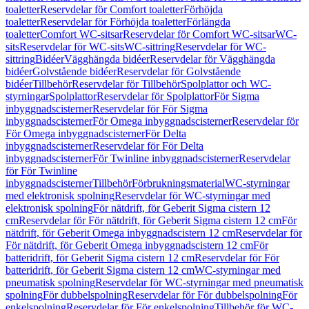
toaletter
Reservdelar för Comfort toaletter
Förhöjda
toaletter
Reservdelar för Förhöjda toaletter
Förlängda
toaletter
Comfort WC-sitsar
Reservdelar för Comfort WC-sitsar
WC-
sits
Reservdelar för WC-sits
WC-sittring
Reservdelar för WC-
sittring
Bidéer
Vägghängda bidéer
Reservdelar för Vägghängda
bidéer
Golvstående bidéer
Reservdelar för Golvstående
bidéer
Tillbehör
Reservdelar för Tillbehör
Spolplattor och WC-
styrningar
Spolplattor
Reservdelar för Spolplattor
För Sigma
inbyggnadscisterner
Reservdelar för För Sigma
inbyggnadscisterner
För Omega inbyggnadscisterner
Reservdelar för
För Omega inbyggnadscisterner
För Delta
inbyggnadscisterner
Reservdelar för För Delta
inbyggnadscisterner
För Twinline inbyggnadscisterner
Reservdelar
för För Twinline
inbyggnadscisterner
Tillbehör
Förbrukningsmaterial
WC-styrningar
med elektronisk spolning
Reservdelar för WC-styrningar med
elektronisk spolning
För nätdrift, för Geberit Sigma cistern 12
cm
Reservdelar för För nätdrift, för Geberit Sigma cistern 12 cm
För
nätdrift, för Geberit Omega inbyggnadscistern 12 cm
Reservdelar för
För nätdrift, för Geberit Omega inbyggnadscistern 12 cm
För
batteridrift, för Geberit Sigma cistern 12 cm
Reservdelar för För
batteridrift, för Geberit Sigma cistern 12 cm
WC-styrningar med
pneumatisk spolning
Reservdelar för WC-styrningar med pneumatisk
spolning
För dubbelspolning
Reservdelar för För dubbelspolning
För
enkelspolning
Reservdelar för För enkelspolning
Tillbehör för WC-