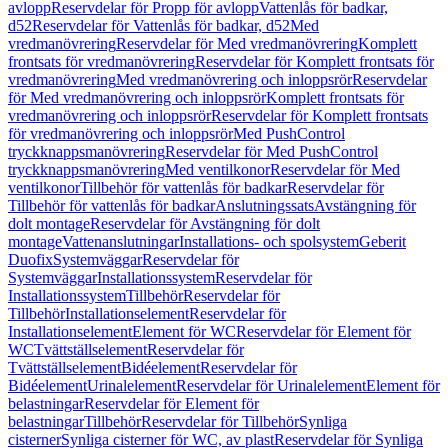
avlopp
Reservdelar för Propp för avlopp
Vattenlås för badkar,
d52
Reservdelar för Vattenlås för badkar, d52
Med
vredmanövrering
Reservdelar för Med vredmanövrering
Komplett
frontsats för vredmanövrering
Reservdelar för Komplett frontsats för
vredmanövrering
Med vredmanövrering och inloppsrör
Reservdelar
för Med vredmanövrering och inloppsrör
Komplett frontsats för
vredmanövrering och inloppsrör
Reservdelar för Komplett frontsats
för vredmanövrering och inloppsrör
Med PushControl
tryckknappsmanövrering
Reservdelar för Med PushControl
tryckknappsmanövrering
Med ventilkonor
Reservdelar för Med
ventilkonor
Tillbehör för vattenlås för badkar
Reservdelar för
Tillbehör för vattenlås för badkar
Anslutningssats
Avstängning för
dolt montage
Reservdelar för Avstängning för dolt
montage
Vattenanslutningar
Installations- och spolsystem
Geberit
Duofix
Systemväggar
Reservdelar för
Systemväggar
Installationssystem
Reservdelar för
Installationssystem
Tillbehör
Reservdelar för
Tillbehör
Installationselement
Reservdelar för
Installationselement
Element för WC
Reservdelar för Element för
WC
Tvättställselement
Reservdelar för
Tvättställselement
Bidéelement
Reservdelar för
Bidéelement
Urinalelement
Reservdelar för Urinalelement
Element för
belastningar
Reservdelar för Element för
belastningar
Tillbehör
Reservdelar för Tillbehör
Synliga
cisterner
Synliga cisterner för WC, av plast
Reservdelar för Synliga