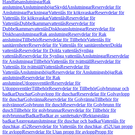
Handfatsanslutningar
Rak
anslutning
Anslutningsböjar
Skydd
Anslutningar
Reservdelar för
Anslutningar
Packningar
Vattenlås för köksvaskar
Reservdelar för
Vattenlås för köksvaskar
Vattenlås
Reservdelar för
Vattenlås
Dubbelkammarvattenlås
Reservdelar för
Dubbelkammarvattenlås
Diskhoanslutningar
Reservdelar för
Diskhoanslutningar
Rak anslutning
Reservdelar för Rak
anslutning
Tillbehör
Reservdelar för Tillbehör
Vattenlås för
sanitärenheter
Reservdelar för Vattenlås för sanitärenheter
Dolda
vattenlås
Reservdelar för Dolda vattenlås
Synliga
vattenlås
Reservdelar för Synliga vattenlås
Anslutningar
Reservdelar
för Anslutningar
Tillbehör
Vattenlås för tvättställ
Reservdelar för
Vattenlås för tvättställ
Vattenlås
Reservdelar för
Vattenlås
Anslutningsböjar
Reservdelar för Anslutningsböjar
Rak
anslutning
Reservdelar för Rak
anslutning
Utloppsventiler
Reservdelar för
Utloppsventiler
Tillbehör
Reservdelar för Tillbehör
Golvbrunnar och
badkar
Duschar
Golvavlopp för duschar
Reservdelar för Golvavlopp
för duschar
Golvränna
Reservdelar för Golvränna
Tillbehör för
golvrännor
Golvbrunn för dusch
Reservdelar för Golvbrunn för
dusch
Tillbehör för golvbrunnar
Reservdelar för Tillbehör för
golvbrunnar
Badkar
Badkar av sanitetsakryl
Rektangulära
badkar
Aggregatanslutningar för duschar och badkar
Vattenlås för
duschkar, d52
Reservdelar för Vattenlås för duschkar, d52
Utan propp
för avlopp
Reservdelar för Utan propp för avlopp
Propp för