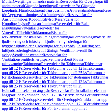
Muffar
Övergångar till andra material
Reservdelar för Övergångar till
andra material
Gängade kopplingar
Reservdelar för Gängade
kopplingar
Flänskopplingar
Flänsbussningar
Aggregatanslutningar
Rese
för Aggregatanslutningar
Anslutningsböjar
Reservdelar för
Anslutningsböjar
Kopplingshylsor
Reservdelar för
Kopplingshylsor
Raka anslutningar
Reservdelar för Raka
anslutningar
Vattenlås
Reservdelar för
Vattenlås
Tillbehör
Rörklammrar
Fästen för
rörklammrar
Stödskal
Förslutningar
Packningar
Förbrukningsmaterial
Br
ljudisolering och fuktskydd
Ljudisolering
Isoleringar för
byggnadsljudisolering
Isoleringar för byggnadsljudisolering och
luftljudsisolering
Fuktskydd
Tätningar
Ventilationsventil för
avlopp
Ventilationsventiler
Reservdelar för
Ventilationsventiler
Energisparventiler
Geberit Pluvia
takavvattning
Takbrunnar
Reservdelar för Takbrunnar
Takbrunnar
upp till 12 l/s
Reservdelar för Takbrunnar upp till 12 l/s
Takbrunnar
upp till 25 l/s
Reservdelar för Takbrunnar upp till 25 l/s
Takbrunnar
för stödrännor
Reservdelar för Takbrunnar för stödrännor
Takbrunnar
upp till 12 l/s
Reservdelar för Takbrunnar upp till 12 l/s
Takbrunnar
upp till 25 l/s
Reservdelar för Takbrunnar upp till 25
l/s
Installationselement ångspärr
Reservdelar för Installationselement
ångspärr
För takbrunnar upp till 12 l/s
Reservdelar för För takbrunnar
upp till 12 l/s
Överlopp
Reservdelar för Överlopp
För takbrunnar upp
till 12 l/s
Reservdelar för För takbrunnar upp till 12 l/s
För takbrunnar
upp till 25 l/s
Reservdelar för För takbrunnar upp till 25