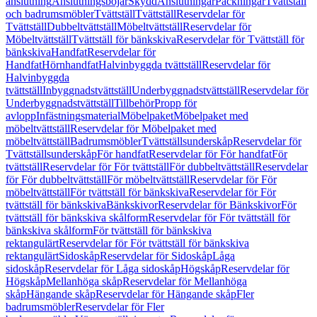
anslutning
Anslutningsböjar
Skydd
Anslutningar
Packningar
Tvättställ
och badrumsmöbler
Tvättställ
Tvättställ
Reservdelar för
Tvättställ
Dubbeltvättställ
Möbeltvättställ
Reservdelar för
Möbeltvättställ
Tvättställ för bänkskiva
Reservdelar för Tvättställ för
bänkskiva
Handfat
Reservdelar för
Handfat
Hörnhandfat
Halvinbyggda tvättställ
Reservdelar för
Halvinbyggda
tvättställ
Inbyggnadstvättställ
Underbyggnadstvättställ
Reservdelar för
Underbyggnadstvättställ
Tillbehör
Propp för
avlopp
Infästningsmaterial
Möbelpaket
Möbelpaket med
möbeltvättställ
Reservdelar för Möbelpaket med
möbeltvättställ
Badrumsmöbler
Tvättställsunderskåp
Reservdelar för
Tvättställsunderskåp
För handfat
Reservdelar för För handfat
För
tvättställ
Reservdelar för För tvättställ
För dubbeltvättställ
Reservdelar
för För dubbeltvättställ
För möbeltvättställ
Reservdelar för För
möbeltvättställ
För tvättställ för bänkskiva
Reservdelar för För
tvättställ för bänkskiva
Bänkskivor
Reservdelar för Bänkskivor
För
tvättställ för bänkskiva skålform
Reservdelar för För tvättställ för
bänkskiva skålform
För tvättställ för bänkskiva
rektangulärt
Reservdelar för För tvättställ för bänkskiva
rektangulärt
Sidoskåp
Reservdelar för Sidoskåp
Låga
sidoskåp
Reservdelar för Låga sidoskåp
Högskåp
Reservdelar för
Högskåp
Mellanhöga skåp
Reservdelar för Mellanhöga
skåp
Hängande skåp
Reservdelar för Hängande skåp
Fler
badrumsmöbler
Reservdelar för Fler