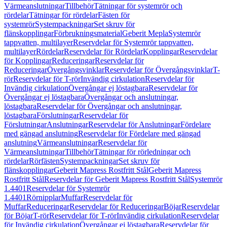
Värmeanslutningar
Tillbehör
Tätningar för systemrör och
rördelar
Tätningar för rördelar
Fästen för
systemrör
Systempackningar
Set skruv för
flänskopplingar
Förbrukningsmaterial
Geberit Mepla
Systemrör
tappvatten, multilayer
Reservdelar för Systemrör tappvatten,
multilayer
Rördelar
Reservdelar för Rördelar
Kopplingar
Reservdelar
för Kopplingar
Reduceringar
Reservdelar för
Reduceringar
Övergångsvinklar
Reservdelar för Övergångsvinklar
T-
rör
Reservdelar för T-rör
Invändig cirkulation
Reservdelar för
Invändig cirkulation
Övergångar ej löstagbara
Reservdelar för
Övergångar ej löstagbara
Övergångar och anslutningar,
löstagbara
Reservdelar för Övergångar och anslutningar,
löstagbara
Förslutningar
Reservdelar för
Förslutningar
Anslutningar
Reservdelar för Anslutningar
Fördelare
med gängad anslutning
Reservdelar för Fördelare med gängad
anslutning
Värmeanslutningar
Reservdelar för
Värmeanslutningar
Tillbehör
Tätningar för rörledningar och
rördelar
Rörfästen
Systempackningar
Set skruv för
flänskopplingar
Geberit Mapress Rostfritt Stål
Geberit Mapress
Rostfritt Stål
Reservdelar för Geberit Mapress Rostfritt Stål
Systemrör
1.4401
Reservdelar för Systemrör
1.4401
Rörnipplar
Muffar
Reservdelar för
Muffar
Reduceringar
Reservdelar för Reduceringar
Böjar
Reservdelar
för Böjar
T-rör
Reservdelar för T-rör
Invändig cirkulation
Reservdelar
för Invändig cirkulation
Övergångar ej löstagbara
Reservdelar för