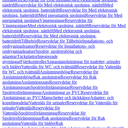
nätdrift
Reservdelar för Med elektronisk spolning, nätdrift
Med
elektronisk spolning, batteridrift
Reservdelar för Med elektronisk
spolning, batteridrift
Med pneumatisk spolning
Reservdelar för Med
pneumatisk spolning
Väggmontage
Reservdelar för
Väggmontage
Med elektronisk spolning, nätdrift
Reservdelar för Med
elektronisk spolning, nätdrift
Med elektronisk spolning,
batteridrift
Reservdelar för Med elektronisk spolning,
batteridrift
Tillbehör
Reservdelar för Tillbehör
Installations- och
ombyggnadssatser
Reservdelar för Installations- och
ombyggnadssatser
Spolrör, spolrörsböjar och
adaptrar
Täckplattor
Integrerade
styrningar
Fjärrkontroller
Apparatanslutningar för toaletter, urinaler
och bidéer
Vattenlås för WC och tvättställ
Reservdelar för Vattenlås
för WC och tvättställ
Anslutningsböjar
Reservdelar för
Anslutningsböjar
Rak anslutning
Reservdelar för Rak
anslutning
Anslutningssats
Reservdelar för
Anslutningssats
Spolrörsförlängningar
Reservdelar för
Spolrörsförlängningar
Anslutningar av PVC
Reservdelar för
Anslutningar av PVC
Manschetter och täckkåpor
Adapter- och
kopplingsdelar
Vattenlås för urinaler
Reservdelar för Vattenlås för
urinaler
Vattenlås
Reservdelar för
Vattenlås
Spolrörsförlängningar
Reservdelar för
Spolrörsförlängningar
Rak anslutning
Reservdelar för Rak
anslutning
Vattenlås för bidéer
Rak