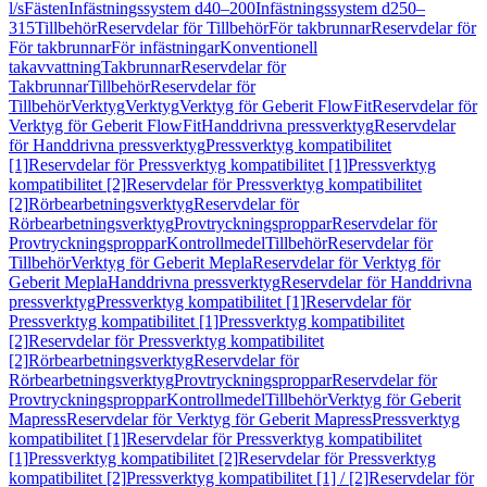
l/s
Fästen
Infästningssystem d40–200
Infästningssystem d250–
315
Tillbehör
Reservdelar för Tillbehör
För takbrunnar
Reservdelar för
För takbrunnar
För infästningar
Konventionell
takavvattning
Takbrunnar
Reservdelar för
Takbrunnar
Tillbehör
Reservdelar för
Tillbehör
Verktyg
Verktyg
Verktyg för Geberit FlowFit
Reservdelar för
Verktyg för Geberit FlowFit
Handdrivna pressverktyg
Reservdelar
för Handdrivna pressverktyg
Pressverktyg kompatibilitet
[1]
Reservdelar för Pressverktyg kompatibilitet [1]
Pressverktyg
kompatibilitet [2]
Reservdelar för Pressverktyg kompatibilitet
[2]
Rörbearbetningsverktyg
Reservdelar för
Rörbearbetningsverktyg
Provtryckningsproppar
Reservdelar för
Provtryckningsproppar
Kontrollmedel
Tillbehör
Reservdelar för
Tillbehör
Verktyg för Geberit Mepla
Reservdelar för Verktyg för
Geberit Mepla
Handdrivna pressverktyg
Reservdelar för Handdrivna
pressverktyg
Pressverktyg kompatibilitet [1]
Reservdelar för
Pressverktyg kompatibilitet [1]
Pressverktyg kompatibilitet
[2]
Reservdelar för Pressverktyg kompatibilitet
[2]
Rörbearbetningsverktyg
Reservdelar för
Rörbearbetningsverktyg
Provtryckningsproppar
Reservdelar för
Provtryckningsproppar
Kontrollmedel
Tillbehör
Verktyg för Geberit
Mapress
Reservdelar för Verktyg för Geberit Mapress
Pressverktyg
kompatibilitet [1]
Reservdelar för Pressverktyg kompatibilitet
[1]
Pressverktyg kompatibilitet [2]
Reservdelar för Pressverktyg
kompatibilitet [2]
Pressverktyg kompatibilitet [1] / [2]
Reservdelar för