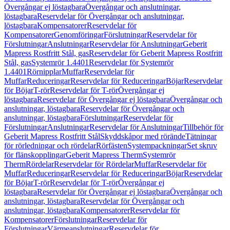
Övergångar ej löstagbara
Övergångar och anslutningar,
löstagbara
Reservdelar för Övergångar och anslutningar,
löstagbara
Kompensatorer
Reservdelar för
Kompensatorer
Genomföringar
Förslutningar
Reservdelar för
Förslutningar
Anslutningar
Reservdelar för Anslutningar
Geberit
Mapress Rostfritt Stål, gas
Reservdelar för Geberit Mapress Rostfritt
Stål, gas
Systemrör 1.4401
Reservdelar för Systemrör
1.4401
Rörnipplar
Muffar
Reservdelar för
Muffar
Reduceringar
Reservdelar för Reduceringar
Böjar
Reservdelar
för Böjar
T-rör
Reservdelar för T-rör
Övergångar ej
löstagbara
Reservdelar för Övergångar ej löstagbara
Övergångar och
anslutningar, löstagbara
Reservdelar för Övergångar och
anslutningar, löstagbara
Förslutningar
Reservdelar för
Förslutningar
Anslutningar
Reservdelar för Anslutningar
Tillbehör för
Geberit Mapress Rostfritt Stål
Skyddskåpor med rörände
Tätningar
för rörledningar och rördelar
Rörfästen
Systempackningar
Set skruv
för flänskopplingar
Geberit Mapress Therm
Systemrör
Therm
Rördelar
Reservdelar för Rördelar
Muffar
Reservdelar för
Muffar
Reduceringar
Reservdelar för Reduceringar
Böjar
Reservdelar
för Böjar
T-rör
Reservdelar för T-rör
Övergångar ej
löstagbara
Reservdelar för Övergångar ej löstagbara
Övergångar och
anslutningar, löstagbara
Reservdelar för Övergångar och
anslutningar, löstagbara
Kompensatorer
Reservdelar för
Kompensatorer
Förslutningar
Reservdelar för
Förslutningar
Värmeanslutningar
Reservdelar för