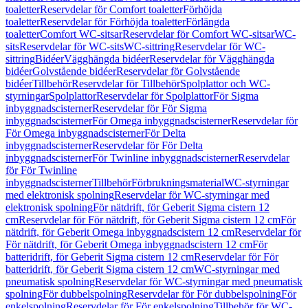
toaletter
Reservdelar för Comfort toaletter
Förhöjda
toaletter
Reservdelar för Förhöjda toaletter
Förlängda
toaletter
Comfort WC-sitsar
Reservdelar för Comfort WC-sitsar
WC-
sits
Reservdelar för WC-sits
WC-sittring
Reservdelar för WC-
sittring
Bidéer
Vägghängda bidéer
Reservdelar för Vägghängda
bidéer
Golvstående bidéer
Reservdelar för Golvstående
bidéer
Tillbehör
Reservdelar för Tillbehör
Spolplattor och WC-
styrningar
Spolplattor
Reservdelar för Spolplattor
För Sigma
inbyggnadscisterner
Reservdelar för För Sigma
inbyggnadscisterner
För Omega inbyggnadscisterner
Reservdelar för
För Omega inbyggnadscisterner
För Delta
inbyggnadscisterner
Reservdelar för För Delta
inbyggnadscisterner
För Twinline inbyggnadscisterner
Reservdelar
för För Twinline
inbyggnadscisterner
Tillbehör
Förbrukningsmaterial
WC-styrningar
med elektronisk spolning
Reservdelar för WC-styrningar med
elektronisk spolning
För nätdrift, för Geberit Sigma cistern 12
cm
Reservdelar för För nätdrift, för Geberit Sigma cistern 12 cm
För
nätdrift, för Geberit Omega inbyggnadscistern 12 cm
Reservdelar för
För nätdrift, för Geberit Omega inbyggnadscistern 12 cm
För
batteridrift, för Geberit Sigma cistern 12 cm
Reservdelar för För
batteridrift, för Geberit Sigma cistern 12 cm
WC-styrningar med
pneumatisk spolning
Reservdelar för WC-styrningar med pneumatisk
spolning
För dubbelspolning
Reservdelar för För dubbelspolning
För
enkelspolning
Reservdelar för För enkelspolning
Tillbehör för WC-