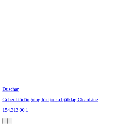
Duschar
Geberit förlängning för tjocka bjälklag CleanLine
154.313.00.1