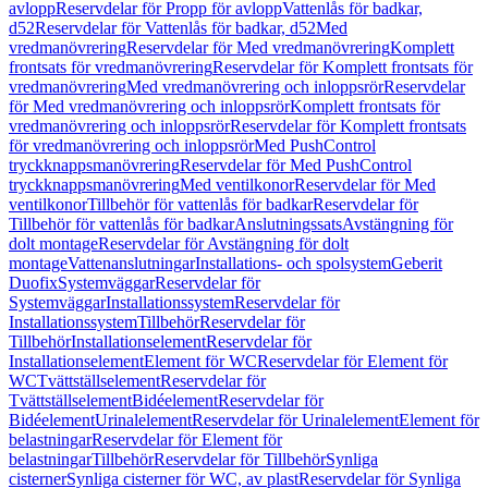
avlopp
Reservdelar för Propp för avlopp
Vattenlås för badkar,
d52
Reservdelar för Vattenlås för badkar, d52
Med
vredmanövrering
Reservdelar för Med vredmanövrering
Komplett
frontsats för vredmanövrering
Reservdelar för Komplett frontsats för
vredmanövrering
Med vredmanövrering och inloppsrör
Reservdelar
för Med vredmanövrering och inloppsrör
Komplett frontsats för
vredmanövrering och inloppsrör
Reservdelar för Komplett frontsats
för vredmanövrering och inloppsrör
Med PushControl
tryckknappsmanövrering
Reservdelar för Med PushControl
tryckknappsmanövrering
Med ventilkonor
Reservdelar för Med
ventilkonor
Tillbehör för vattenlås för badkar
Reservdelar för
Tillbehör för vattenlås för badkar
Anslutningssats
Avstängning för
dolt montage
Reservdelar för Avstängning för dolt
montage
Vattenanslutningar
Installations- och spolsystem
Geberit
Duofix
Systemväggar
Reservdelar för
Systemväggar
Installationssystem
Reservdelar för
Installationssystem
Tillbehör
Reservdelar för
Tillbehör
Installationselement
Reservdelar för
Installationselement
Element för WC
Reservdelar för Element för
WC
Tvättställselement
Reservdelar för
Tvättställselement
Bidéelement
Reservdelar för
Bidéelement
Urinalelement
Reservdelar för Urinalelement
Element för
belastningar
Reservdelar för Element för
belastningar
Tillbehör
Reservdelar för Tillbehör
Synliga
cisterner
Synliga cisterner för WC, av plast
Reservdelar för Synliga