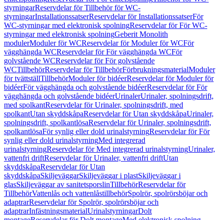
styrningar
Reservdelar för Tillbehör för WC-
styrningar
Installationssatser
Reservdelar för Installationssatser
För
WC-styrningar med elektronisk spolning
Reservdelar för För WC-
styrningar med elektronisk spolning
Geberit Monolith
moduler
Moduler för WC
Reservdelar för Moduler för WC
För
vägghängda WC
Reservdelar för För vägghängda WC
För
golvstående WC
Reservdelar för För golvstående
WC
Tillbehör
Reservdelar för Tillbehör
Förbrukningsmaterial
Moduler
för tvättställ
Tillbehör
Moduler för bidéer
Reservdelar för Moduler för
bidéer
För vägghängda och golvstående bidéer
Reservdelar för För
vägghängda och golvstående bidéer
Urinaler
Urinaler, spolningsdrift,
med spolkant
Reservdelar för Urinaler, spolningsdrift, med
spolkant
Utan skyddskåpa
Reservdelar för Utan skyddskåpa
Urinaler,
spolningsdrift, spolkantlösa
Reservdelar för Urinaler, spolningsdrift,
spolkantlösa
För synlig eller dold urinalstyrning
Reservdelar för För
synlig eller dold urinalstyrning
Med integrerad
urinalstyrning
Reservdelar för Med integrerad urinalstyrning
Urinaler,
vattenfri drift
Reservdelar för Urinaler, vattenfri drift
Utan
skyddskåpa
Reservdelar för Utan
skyddskåpa
Skiljeväggar
Skiljeväggar i plast
Skiljeväggar i
glas
Skiljeväggar av sanitetsporslin
Tillbehör
Reservdelar för
Tillbehör
Vattenlås och vattenlåstillbehör
Spolrör, spolrörsböjar och
adaptrar
Reservdelar för Spolrör, spolrörsböjar och
adaptrar
Infästningsmaterial
Urinalstyrningar
Dolt
montage
Reservdelar för Dolt montage
Med elektronisk spolning,