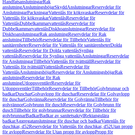
Handfatsanslutningar
Rak
anslutning
Anslutningsböjar
Skydd
Anslutningar
Reservdelar för
Anslutningar
Packningar
Vattenlås för köksvaskar
Reservdelar för
Vattenlås för köksvaskar
Vattenlås
Reservdelar för
Vattenlås
Dubbelkammarvattenlås
Reservdelar för
Dubbelkammarvattenlås
Diskhoanslutningar
Reservdelar för
Diskhoanslutningar
Rak anslutning
Reservdelar för Rak
anslutning
Tillbehör
Reservdelar för Tillbehör
Vattenlås för
sanitärenheter
Reservdelar för Vattenlås för sanitärenheter
Dolda
vattenlås
Reservdelar för Dolda vattenlås
Synliga
vattenlås
Reservdelar för Synliga vattenlås
Anslutningar
Reservdelar
för Anslutningar
Tillbehör
Vattenlås för tvättställ
Reservdelar för
Vattenlås för tvättställ
Vattenlås
Reservdelar för
Vattenlås
Anslutningsböjar
Reservdelar för Anslutningsböjar
Rak
anslutning
Reservdelar för Rak
anslutning
Utloppsventiler
Reservdelar för
Utloppsventiler
Tillbehör
Reservdelar för Tillbehör
Golvbrunnar och
badkar
Duschar
Golvavlopp för duschar
Reservdelar för Golvavlopp
för duschar
Golvränna
Reservdelar för Golvränna
Tillbehör för
golvrännor
Golvbrunn för dusch
Reservdelar för Golvbrunn för
dusch
Tillbehör för golvbrunnar
Reservdelar för Tillbehör för
golvbrunnar
Badkar
Badkar av sanitetsakryl
Rektangulära
badkar
Aggregatanslutningar för duschar och badkar
Vattenlås för
duschkar, d52
Reservdelar för Vattenlås för duschkar, d52
Utan propp
för avlopp
Reservdelar för Utan propp för avlopp
Propp för