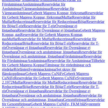
Förslutningar
Anslutningar
Reservdelar för
Anslutningar
Värmeanslutningar
Reservdelar för
Värmeanslutningar
Geberit Mapress Koppar, förkromat
Reservdelar
för Geberit Mapress Koppar, förkromat
Muffar
Reservdelar för
Muffar
Reduceringar
Reservdelar för Reduceringar
Böjar
Reservdelar
för Böjar
T-rör
Reservdelar för T-rör
Övergångar ej
löstagbara
Reservdelar för Övergångar ej löstagbara
Geberit Mapress
Koppar, gas
Reservdelar för Geberit Mapress Koppar,
gas
Muffar
Reservdelar för Muffar
Reduceringar
Reservdelar för
Reduceringar
Böjar
Reservdelar för Böjar
T-rör
Reservdelar för T-
rör
Övergångar ej löstagbara
Reservdelar för Övergångar ej
löstagbara
Övergångar och anslutningar, löstagbara
Reservdelar för
Övergångar och anslutningar, löstagbara
Förslutningar
Reservdelar
för Förslutningar
Anslutningar
Reservdelar för Anslutningar
Tillbehör
för Geberit Mapress Koppar
Tätningar för rörledningar och
rördelar
Rörfästen
Systempackningar
Set skruv för
flänskopplingar
Geberit Mapress CuNiFe
Geberit Mapress
CuNiFe
Reservdelar för Geberit Mapress CuNiFe
Systemrör
2.1972
Muffar
Reservdelar för Muffar
Reduceringar
Reservdelar för
Reduceringar
Böjar
Reservdelar för Böjar
T-rör
Reservdelar för T-
rör
Övergångar ej löstagbara
Reservdelar för Övergångar ej
löstagbara
Övergångar och anslutningar, löstagbara
Reservdelar för
Övergångar och anslutningar, löstagbara
Genomföringar
Reservdelar
för Genomföringar
Geberit Mapress CuNiFe, FKM blå
Systemrör