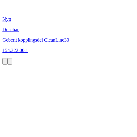
Nytt
Duschar
Geberit kopplingsdel CleanLine30
154.322.00.1