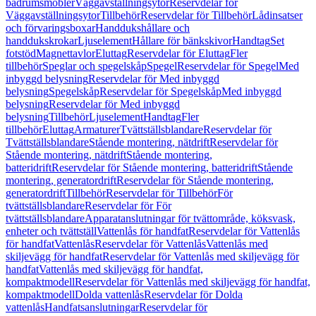
badrumsmöbler
Väggavställningsytor
Reservdelar för
Väggavställningsytor
Tillbehör
Reservdelar för Tillbehör
Lådinsatser
och förvaringsboxar
Handdukshållare och
handdukskrokar
Ljuselement
Hållare för bänkskivor
Handtag
Set
fotstöd
Magnettavlor
Eluttag
Reservdelar för Eluttag
Fler
tillbehör
Speglar och spegelskåp
Spegel
Reservdelar för Spegel
Med
inbyggd belysning
Reservdelar för Med inbyggd
belysning
Spegelskåp
Reservdelar för Spegelskåp
Med inbyggd
belysning
Reservdelar för Med inbyggd
belysning
Tillbehör
Ljuselement
Handtag
Fler
tillbehör
Eluttag
Armaturer
Tvättställsblandare
Reservdelar för
Tvättställsblandare
Stående montering, nätdrift
Reservdelar för
Stående montering, nätdrift
Stående montering,
batteridrift
Reservdelar för Stående montering, batteridrift
Stående
montering, generatordrift
Reservdelar för Stående montering,
generatordrift
Tillbehör
Reservdelar för Tillbehör
För
tvättställsblandare
Reservdelar för För
tvättställsblandare
Apparatanslutningar för tvättområde, köksvask,
enheter och tvättställ
Vattenlås för handfat
Reservdelar för Vattenlås
för handfat
Vattenlås
Reservdelar för Vattenlås
Vattenlås med
skiljevägg för handfat
Reservdelar för Vattenlås med skiljevägg för
handfat
Vattenlås med skiljevägg för handfat,
kompaktmodell
Reservdelar för Vattenlås med skiljevägg för handfat,
kompaktmodell
Dolda vattenlås
Reservdelar för Dolda
vattenlås
Handfatsanslutningar
Reservdelar för