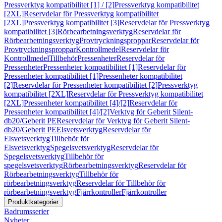
Pressverktyg kompatibilitet [1] / [2]
Pressverktyg kompatibilitet
[2XL]
Reservdelar för Pressverktyg kompatibilitet
[2XL]
Pressverktyg kompatibilitet [3]
Reservdelar för Pressverktyg
kompatibilitet [3]
Rörbearbetningsverktyg
Reservdelar för
Rörbearbetningsverktyg
Provtryckningsproppar
Reservdelar för
Provtryckningsproppar
Kontrollmedel
Reservdelar för
Kontrollmedel
Tillbehör
Pressenheter
Reservdelar för
Pressenheter
Pressenheter kompatibilitet [1]
Reservdelar för
Pressenheter kompatibilitet [1]
Pressenheter kompatibilitet
[2]
Reservdelar för Pressenheter kompatibilitet [2]
Pressverktyg
kompatibilitet [2XL]
Reservdelar för Pressverktyg kompatibilitet
[2XL]
Pressenheter kompatibilitet [4]/[2]
Reservdelar för
Pressenheter kompatibilitet [4]/[2]
Verktyg för Geberit Silent-
db20/Geberit PE
Reservdelar för Verktyg för Geberit Silent-
db20/Geberit PE
Elsvetsverktyg
Reservdelar för
Elsvetsverktyg
Tillbehör för
Elsvetsverktyg
Spegelsvetsverktyg
Reservdelar för
Spegelsvetsverktyg
Tillbehör för
spegelsvetsverktyg
Rörbearbetningsverktyg
Reservdelar för
Rörbearbetningsverktyg
Tillbehör för
rörbearbetningsverktyg
Reservdelar för Tillbehör för
rörbearbetningsverktyg
Fjärrkontroller
Fjärrkontroller
Produktkategorier
Badrumsserier
Nyheter