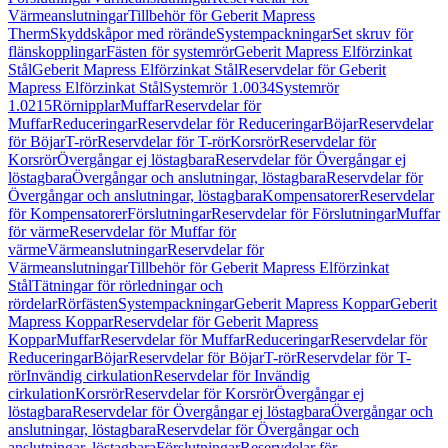
Värmeanslutningar
Tillbehör för Geberit Mapress
Therm
Skyddskåpor med rörände
Systempackningar
Set skruv för
flänskopplingar
Fästen för systemrör
Geberit Mapress Elförzinkat
Stål
Geberit Mapress Elförzinkat Stål
Reservdelar för Geberit
Mapress Elförzinkat Stål
Systemrör 1.0034
Systemrör
1.0215
Rörnipplar
Muffar
Reservdelar för
Muffar
Reduceringar
Reservdelar för Reduceringar
Böjar
Reservdelar
för Böjar
T-rör
Reservdelar för T-rör
Korsrör
Reservdelar för
Korsrör
Övergångar ej löstagbara
Reservdelar för Övergångar ej
löstagbara
Övergångar och anslutningar, löstagbara
Reservdelar för
Övergångar och anslutningar, löstagbara
Kompensatorer
Reservdelar
för Kompensatorer
Förslutningar
Reservdelar för Förslutningar
Muffar
för värme
Reservdelar för Muffar för
värme
Värmeanslutningar
Reservdelar för
Värmeanslutningar
Tillbehör för Geberit Mapress Elförzinkat
Stål
Tätningar för rörledningar och
rördelar
Rörfästen
Systempackningar
Geberit Mapress Koppar
Geberit
Mapress Koppar
Reservdelar för Geberit Mapress
Koppar
Muffar
Reservdelar för Muffar
Reduceringar
Reservdelar för
Reduceringar
Böjar
Reservdelar för Böjar
T-rör
Reservdelar för T-
rör
Invändig cirkulation
Reservdelar för Invändig
cirkulation
Korsrör
Reservdelar för Korsrör
Övergångar ej
löstagbara
Reservdelar för Övergångar ej löstagbara
Övergångar och
anslutningar, löstagbara
Reservdelar för Övergångar och
anslutningar, löstagbara
Förslutningar
Reservdelar för