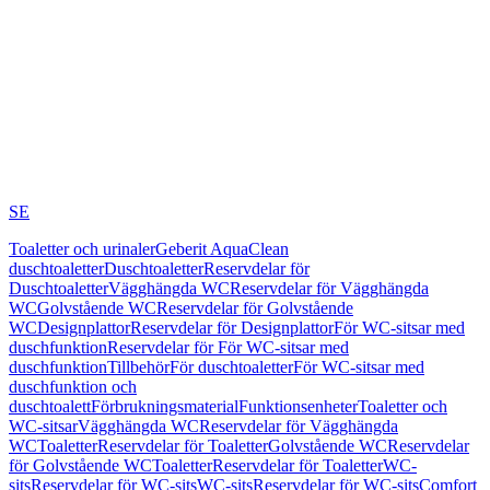
SE
Toaletter och urinaler
Geberit AquaClean
duschtoaletter
Duschtoaletter
Reservdelar för
Duschtoaletter
Vägghängda WC
Reservdelar för Vägghängda
WC
Golvstående WC
Reservdelar för Golvstående
WC
Designplattor
Reservdelar för Designplattor
För WC-sitsar med
duschfunktion
Reservdelar för För WC-sitsar med
duschfunktion
Tillbehör
För duschtoaletter
För WC-sitsar med
duschfunktion och
duschtoalett
Förbrukningsmaterial
Funktionsenheter
Toaletter och
WC-sitsar
Vägghängda WC
Reservdelar för Vägghängda
WC
Toaletter
Reservdelar för Toaletter
Golvstående WC
Reservdelar
för Golvstående WC
Toaletter
Reservdelar för Toaletter
WC-
sits
Reservdelar för WC-sits
WC-sits
Reservdelar för WC-sits
Comfort