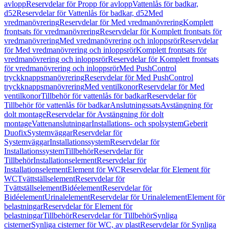
avlopp
Reservdelar för Propp för avlopp
Vattenlås för badkar,
d52
Reservdelar för Vattenlås för badkar, d52
Med
vredmanövrering
Reservdelar för Med vredmanövrering
Komplett
frontsats för vredmanövrering
Reservdelar för Komplett frontsats för
vredmanövrering
Med vredmanövrering och inloppsrör
Reservdelar
för Med vredmanövrering och inloppsrör
Komplett frontsats för
vredmanövrering och inloppsrör
Reservdelar för Komplett frontsats
för vredmanövrering och inloppsrör
Med PushControl
tryckknappsmanövrering
Reservdelar för Med PushControl
tryckknappsmanövrering
Med ventilkonor
Reservdelar för Med
ventilkonor
Tillbehör för vattenlås för badkar
Reservdelar för
Tillbehör för vattenlås för badkar
Anslutningssats
Avstängning för
dolt montage
Reservdelar för Avstängning för dolt
montage
Vattenanslutningar
Installations- och spolsystem
Geberit
Duofix
Systemväggar
Reservdelar för
Systemväggar
Installationssystem
Reservdelar för
Installationssystem
Tillbehör
Reservdelar för
Tillbehör
Installationselement
Reservdelar för
Installationselement
Element för WC
Reservdelar för Element för
WC
Tvättställselement
Reservdelar för
Tvättställselement
Bidéelement
Reservdelar för
Bidéelement
Urinalelement
Reservdelar för Urinalelement
Element för
belastningar
Reservdelar för Element för
belastningar
Tillbehör
Reservdelar för Tillbehör
Synliga
cisterner
Synliga cisterner för WC, av plast
Reservdelar för Synliga