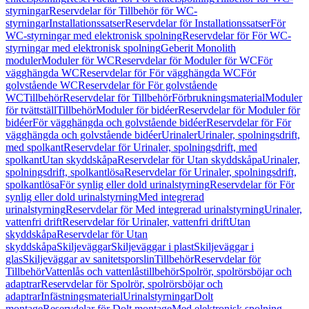
styrningar
Reservdelar för Tillbehör för WC-
styrningar
Installationssatser
Reservdelar för Installationssatser
För
WC-styrningar med elektronisk spolning
Reservdelar för För WC-
styrningar med elektronisk spolning
Geberit Monolith
moduler
Moduler för WC
Reservdelar för Moduler för WC
För
vägghängda WC
Reservdelar för För vägghängda WC
För
golvstående WC
Reservdelar för För golvstående
WC
Tillbehör
Reservdelar för Tillbehör
Förbrukningsmaterial
Moduler
för tvättställ
Tillbehör
Moduler för bidéer
Reservdelar för Moduler för
bidéer
För vägghängda och golvstående bidéer
Reservdelar för För
vägghängda och golvstående bidéer
Urinaler
Urinaler, spolningsdrift,
med spolkant
Reservdelar för Urinaler, spolningsdrift, med
spolkant
Utan skyddskåpa
Reservdelar för Utan skyddskåpa
Urinaler,
spolningsdrift, spolkantlösa
Reservdelar för Urinaler, spolningsdrift,
spolkantlösa
För synlig eller dold urinalstyrning
Reservdelar för För
synlig eller dold urinalstyrning
Med integrerad
urinalstyrning
Reservdelar för Med integrerad urinalstyrning
Urinaler,
vattenfri drift
Reservdelar för Urinaler, vattenfri drift
Utan
skyddskåpa
Reservdelar för Utan
skyddskåpa
Skiljeväggar
Skiljeväggar i plast
Skiljeväggar i
glas
Skiljeväggar av sanitetsporslin
Tillbehör
Reservdelar för
Tillbehör
Vattenlås och vattenlåstillbehör
Spolrör, spolrörsböjar och
adaptrar
Reservdelar för Spolrör, spolrörsböjar och
adaptrar
Infästningsmaterial
Urinalstyrningar
Dolt
montage
Reservdelar för Dolt montage
Med elektronisk spolning,