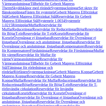
Värmeanslutningar
Tillbehör för Geberit Mapress
Therm
Skyddskåpor med rörände
Systempackningar
Set skruv för
flänskopplingar
Fästen för systemrör
Geberit Mapress Elförzinkat
Stål
Geberit Mapress Elförzinkat Stål
Reservdelar för Geberit
Mapress Elförzinkat Stål
Systemrör 1.0034
Systemrör
1.0215
Rörnipplar
Muffar
Reservdelar för
Muffar
Reduceringar
Reservdelar för Reduceringar
Böjar
Reservdelar
för Böjar
T-rör
Reservdelar för T-rör
Korsrör
Reservdelar för
Korsrör
Övergångar ej löstagbara
Reservdelar för Övergångar ej
löstagbara
Övergångar och anslutningar, löstagbara
Reservdelar för
Övergångar och anslutningar, löstagbara
Kompensatorer
Reservdelar
för Kompensatorer
Förslutningar
Reservdelar för Förslutningar
Muffar
för värme
Reservdelar för Muffar för
värme
Värmeanslutningar
Reservdelar för
Värmeanslutningar
Tillbehör för Geberit Mapress Elförzinkat
Stål
Tätningar för rörledningar och
rördelar
Rörfästen
Systempackningar
Geberit Mapress Koppar
Geberit
Mapress Koppar
Reservdelar för Geberit Mapress
Koppar
Muffar
Reservdelar för Muffar
Reduceringar
Reservdelar för
Reduceringar
Böjar
Reservdelar för Böjar
T-rör
Reservdelar för T-
rör
Invändig cirkulation
Reservdelar för Invändig
cirkulation
Korsrör
Reservdelar för Korsrör
Övergångar ej
löstagbara
Reservdelar för Övergångar ej löstagbara
Övergångar och
anslutningar, löstagbara
Reservdelar för Övergångar och
anslutningar, löstagbara
Förslutningar
Reservdelar för