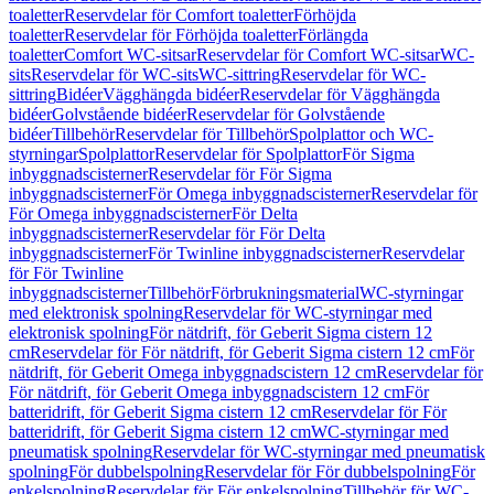
toaletter
Reservdelar för Comfort toaletter
Förhöjda
toaletter
Reservdelar för Förhöjda toaletter
Förlängda
toaletter
Comfort WC-sitsar
Reservdelar för Comfort WC-sitsar
WC-
sits
Reservdelar för WC-sits
WC-sittring
Reservdelar för WC-
sittring
Bidéer
Vägghängda bidéer
Reservdelar för Vägghängda
bidéer
Golvstående bidéer
Reservdelar för Golvstående
bidéer
Tillbehör
Reservdelar för Tillbehör
Spolplattor och WC-
styrningar
Spolplattor
Reservdelar för Spolplattor
För Sigma
inbyggnadscisterner
Reservdelar för För Sigma
inbyggnadscisterner
För Omega inbyggnadscisterner
Reservdelar för
För Omega inbyggnadscisterner
För Delta
inbyggnadscisterner
Reservdelar för För Delta
inbyggnadscisterner
För Twinline inbyggnadscisterner
Reservdelar
för För Twinline
inbyggnadscisterner
Tillbehör
Förbrukningsmaterial
WC-styrningar
med elektronisk spolning
Reservdelar för WC-styrningar med
elektronisk spolning
För nätdrift, för Geberit Sigma cistern 12
cm
Reservdelar för För nätdrift, för Geberit Sigma cistern 12 cm
För
nätdrift, för Geberit Omega inbyggnadscistern 12 cm
Reservdelar för
För nätdrift, för Geberit Omega inbyggnadscistern 12 cm
För
batteridrift, för Geberit Sigma cistern 12 cm
Reservdelar för För
batteridrift, för Geberit Sigma cistern 12 cm
WC-styrningar med
pneumatisk spolning
Reservdelar för WC-styrningar med pneumatisk
spolning
För dubbelspolning
Reservdelar för För dubbelspolning
För
enkelspolning
Reservdelar för För enkelspolning
Tillbehör för WC-