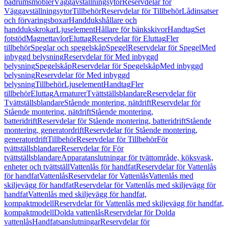
badrumsmöbler
Väggavställningsytor
Reservdelar för
Väggavställningsytor
Tillbehör
Reservdelar för Tillbehör
Lådinsatser
och förvaringsboxar
Handdukshållare och
handdukskrokar
Ljuselement
Hållare för bänkskivor
Handtag
Set
fotstöd
Magnettavlor
Eluttag
Reservdelar för Eluttag
Fler
tillbehör
Speglar och spegelskåp
Spegel
Reservdelar för Spegel
Med
inbyggd belysning
Reservdelar för Med inbyggd
belysning
Spegelskåp
Reservdelar för Spegelskåp
Med inbyggd
belysning
Reservdelar för Med inbyggd
belysning
Tillbehör
Ljuselement
Handtag
Fler
tillbehör
Eluttag
Armaturer
Tvättställsblandare
Reservdelar för
Tvättställsblandare
Stående montering, nätdrift
Reservdelar för
Stående montering, nätdrift
Stående montering,
batteridrift
Reservdelar för Stående montering, batteridrift
Stående
montering, generatordrift
Reservdelar för Stående montering,
generatordrift
Tillbehör
Reservdelar för Tillbehör
För
tvättställsblandare
Reservdelar för För
tvättställsblandare
Apparatanslutningar för tvättområde, köksvask,
enheter och tvättställ
Vattenlås för handfat
Reservdelar för Vattenlås
för handfat
Vattenlås
Reservdelar för Vattenlås
Vattenlås med
skiljevägg för handfat
Reservdelar för Vattenlås med skiljevägg för
handfat
Vattenlås med skiljevägg för handfat,
kompaktmodell
Reservdelar för Vattenlås med skiljevägg för handfat,
kompaktmodell
Dolda vattenlås
Reservdelar för Dolda
vattenlås
Handfatsanslutningar
Reservdelar för