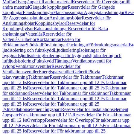
Muffar
Övergångar till andra material
Reservdelar för Övergångar till
andra material
Gängade kopplingar
Reservdelar för Gängade
kopplingar
Flänskopplingar
Flänsbussningar
Aggregatanslutningar
Rese
för Aggregatanslutningar
Anslutningsböjar
Reservdelar för
Anslutningsböjar
Kopplingshylsor
Reservdelar för
Kopplingshylsor
Raka anslutningar
Reservdelar för Raka
anslutningar
Vattenlås
Reservdelar för
Vattenlås
Tillbehör
Rörklammrar
Fästen för
rörklammrar
Stödskal
Förslutningar
Packningar
Förbrukningsmaterial
Br
ljudisolering och fuktskydd
Ljudisolering
Isoleringar för
byggnadsljudisolering
Isoleringar för byggnadsljudisolering och
luftljudsisolering
Fuktskydd
Tätningar
Ventilationsventil för
avlopp
Ventilationsventiler
Reservdelar för
Ventilationsventiler
Energisparventiler
Geberit Pluvia
takavvattning
Takbrunnar
Reservdelar för Takbrunnar
Takbrunnar
upp till 12 l/s
Reservdelar för Takbrunnar upp till 12 l/s
Takbrunnar
upp till 25 l/s
Reservdelar för Takbrunnar upp till 25 l/s
Takbrunnar
för stödrännor
Reservdelar för Takbrunnar för stödrännor
Takbrunnar
upp till 12 l/s
Reservdelar för Takbrunnar upp till 12 l/s
Takbrunnar
upp till 25 l/s
Reservdelar för Takbrunnar upp till 25
l/s
Installationselement ångspärr
Reservdelar för Installationselement
ångspärr
För takbrunnar upp till 12 l/s
Reservdelar för För takbrunnar
upp till 12 l/s
Överlopp
Reservdelar för Överlopp
För takbrunnar upp
till 12 l/s
Reservdelar för För takbrunnar upp till 12 l/s
För takbrunnar
upp till 25 l/s
Reservdelar för För takbrunnar upp till 25