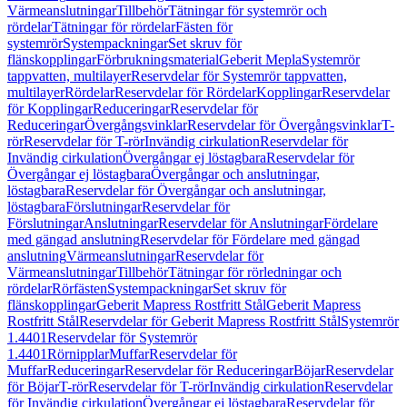
Värmeanslutningar
Tillbehör
Tätningar för systemrör och
rördelar
Tätningar för rördelar
Fästen för
systemrör
Systempackningar
Set skruv för
flänskopplingar
Förbrukningsmaterial
Geberit Mepla
Systemrör
tappvatten, multilayer
Reservdelar för Systemrör tappvatten,
multilayer
Rördelar
Reservdelar för Rördelar
Kopplingar
Reservdelar
för Kopplingar
Reduceringar
Reservdelar för
Reduceringar
Övergångsvinklar
Reservdelar för Övergångsvinklar
T-
rör
Reservdelar för T-rör
Invändig cirkulation
Reservdelar för
Invändig cirkulation
Övergångar ej löstagbara
Reservdelar för
Övergångar ej löstagbara
Övergångar och anslutningar,
löstagbara
Reservdelar för Övergångar och anslutningar,
löstagbara
Förslutningar
Reservdelar för
Förslutningar
Anslutningar
Reservdelar för Anslutningar
Fördelare
med gängad anslutning
Reservdelar för Fördelare med gängad
anslutning
Värmeanslutningar
Reservdelar för
Värmeanslutningar
Tillbehör
Tätningar för rörledningar och
rördelar
Rörfästen
Systempackningar
Set skruv för
flänskopplingar
Geberit Mapress Rostfritt Stål
Geberit Mapress
Rostfritt Stål
Reservdelar för Geberit Mapress Rostfritt Stål
Systemrör
1.4401
Reservdelar för Systemrör
1.4401
Rörnipplar
Muffar
Reservdelar för
Muffar
Reduceringar
Reservdelar för Reduceringar
Böjar
Reservdelar
för Böjar
T-rör
Reservdelar för T-rör
Invändig cirkulation
Reservdelar
för Invändig cirkulation
Övergångar ej löstagbara
Reservdelar för