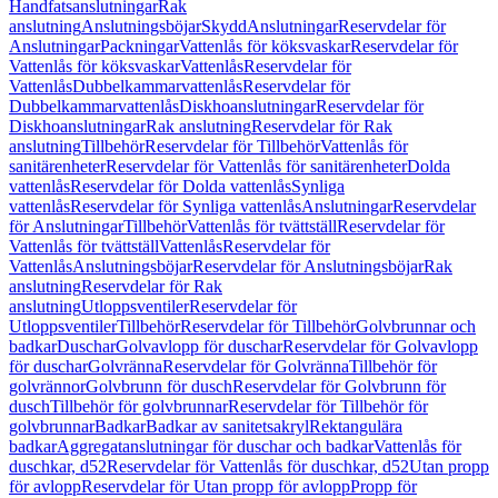
Handfatsanslutningar
Rak
anslutning
Anslutningsböjar
Skydd
Anslutningar
Reservdelar för
Anslutningar
Packningar
Vattenlås för köksvaskar
Reservdelar för
Vattenlås för köksvaskar
Vattenlås
Reservdelar för
Vattenlås
Dubbelkammarvattenlås
Reservdelar för
Dubbelkammarvattenlås
Diskhoanslutningar
Reservdelar för
Diskhoanslutningar
Rak anslutning
Reservdelar för Rak
anslutning
Tillbehör
Reservdelar för Tillbehör
Vattenlås för
sanitärenheter
Reservdelar för Vattenlås för sanitärenheter
Dolda
vattenlås
Reservdelar för Dolda vattenlås
Synliga
vattenlås
Reservdelar för Synliga vattenlås
Anslutningar
Reservdelar
för Anslutningar
Tillbehör
Vattenlås för tvättställ
Reservdelar för
Vattenlås för tvättställ
Vattenlås
Reservdelar för
Vattenlås
Anslutningsböjar
Reservdelar för Anslutningsböjar
Rak
anslutning
Reservdelar för Rak
anslutning
Utloppsventiler
Reservdelar för
Utloppsventiler
Tillbehör
Reservdelar för Tillbehör
Golvbrunnar och
badkar
Duschar
Golvavlopp för duschar
Reservdelar för Golvavlopp
för duschar
Golvränna
Reservdelar för Golvränna
Tillbehör för
golvrännor
Golvbrunn för dusch
Reservdelar för Golvbrunn för
dusch
Tillbehör för golvbrunnar
Reservdelar för Tillbehör för
golvbrunnar
Badkar
Badkar av sanitetsakryl
Rektangulära
badkar
Aggregatanslutningar för duschar och badkar
Vattenlås för
duschkar, d52
Reservdelar för Vattenlås för duschkar, d52
Utan propp
för avlopp
Reservdelar för Utan propp för avlopp
Propp för