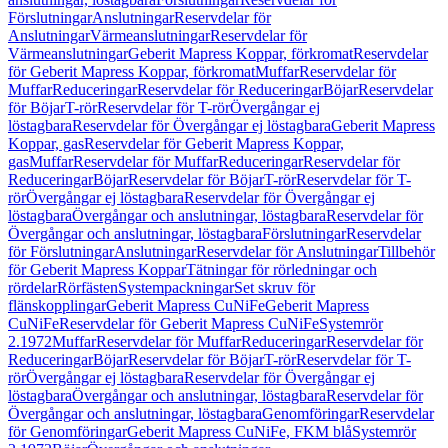
Förslutningar
Anslutningar
Reservdelar för
Anslutningar
Värmeanslutningar
Reservdelar för
Värmeanslutningar
Geberit Mapress Koppar, förkromat
Reservdelar
för Geberit Mapress Koppar, förkromat
Muffar
Reservdelar för
Muffar
Reduceringar
Reservdelar för Reduceringar
Böjar
Reservdelar
för Böjar
T-rör
Reservdelar för T-rör
Övergångar ej
löstagbara
Reservdelar för Övergångar ej löstagbara
Geberit Mapress
Koppar, gas
Reservdelar för Geberit Mapress Koppar,
gas
Muffar
Reservdelar för Muffar
Reduceringar
Reservdelar för
Reduceringar
Böjar
Reservdelar för Böjar
T-rör
Reservdelar för T-
rör
Övergångar ej löstagbara
Reservdelar för Övergångar ej
löstagbara
Övergångar och anslutningar, löstagbara
Reservdelar för
Övergångar och anslutningar, löstagbara
Förslutningar
Reservdelar
för Förslutningar
Anslutningar
Reservdelar för Anslutningar
Tillbehör
för Geberit Mapress Koppar
Tätningar för rörledningar och
rördelar
Rörfästen
Systempackningar
Set skruv för
flänskopplingar
Geberit Mapress CuNiFe
Geberit Mapress
CuNiFe
Reservdelar för Geberit Mapress CuNiFe
Systemrör
2.1972
Muffar
Reservdelar för Muffar
Reduceringar
Reservdelar för
Reduceringar
Böjar
Reservdelar för Böjar
T-rör
Reservdelar för T-
rör
Övergångar ej löstagbara
Reservdelar för Övergångar ej
löstagbara
Övergångar och anslutningar, löstagbara
Reservdelar för
Övergångar och anslutningar, löstagbara
Genomföringar
Reservdelar
för Genomföringar
Geberit Mapress CuNiFe, FKM blå
Systemrör