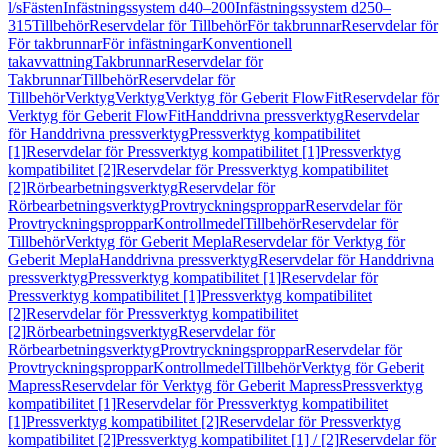
l/s
Fästen
Infästningssystem d40–200
Infästningssystem d250–
315
Tillbehör
Reservdelar för Tillbehör
För takbrunnar
Reservdelar för
För takbrunnar
För infästningar
Konventionell
takavvattning
Takbrunnar
Reservdelar för
Takbrunnar
Tillbehör
Reservdelar för
Tillbehör
Verktyg
Verktyg
Verktyg för Geberit FlowFit
Reservdelar för
Verktyg för Geberit FlowFit
Handdrivna pressverktyg
Reservdelar
för Handdrivna pressverktyg
Pressverktyg kompatibilitet
[1]
Reservdelar för Pressverktyg kompatibilitet [1]
Pressverktyg
kompatibilitet [2]
Reservdelar för Pressverktyg kompatibilitet
[2]
Rörbearbetningsverktyg
Reservdelar för
Rörbearbetningsverktyg
Provtryckningsproppar
Reservdelar för
Provtryckningsproppar
Kontrollmedel
Tillbehör
Reservdelar för
Tillbehör
Verktyg för Geberit Mepla
Reservdelar för Verktyg för
Geberit Mepla
Handdrivna pressverktyg
Reservdelar för Handdrivna
pressverktyg
Pressverktyg kompatibilitet [1]
Reservdelar för
Pressverktyg kompatibilitet [1]
Pressverktyg kompatibilitet
[2]
Reservdelar för Pressverktyg kompatibilitet
[2]
Rörbearbetningsverktyg
Reservdelar för
Rörbearbetningsverktyg
Provtryckningsproppar
Reservdelar för
Provtryckningsproppar
Kontrollmedel
Tillbehör
Verktyg för Geberit
Mapress
Reservdelar för Verktyg för Geberit Mapress
Pressverktyg
kompatibilitet [1]
Reservdelar för Pressverktyg kompatibilitet
[1]
Pressverktyg kompatibilitet [2]
Reservdelar för Pressverktyg
kompatibilitet [2]
Pressverktyg kompatibilitet [1] / [2]
Reservdelar för