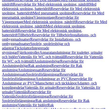
nätdrift
Reservdelar för Med elektronisk spolning, nätdrift
Med
elektronisk spolning, batteridrift
Reservdelar för Med elektronisk
spolning, batteridrift
Med pneumatisk spolning
Reservdelar för Med
pneumatisk spolning
Väggmontage
Reservdelar för
Väggmontage
Med elektronisk spolning, nätdrift
Reservdelar för Med
elektronisk spolning, nätdrift
Med elektronisk spolning,
batteridrift
Reservdelar för Med elektronisk spolning,
batteridrift
Tillbehör
Reservdelar för Tillbehör
Installations- och
ombyggnadssatser
Reservdelar för Installations- och
ombyggnadssatser
Spolrör, spolrörsböjar och
adaptrar
Täckplattor
Integrerade
styrningar
Fjärrkontroller
Apparatanslutningar för toaletter, urinaler
och bidéer
Vattenlås för WC och tvättställ
Reservdelar för Vattenlås
för WC och tvättställ
Anslutningsböjar
Reservdelar för
Anslutningsböjar
Rak anslutning
Reservdelar för Rak
anslutning
Anslutningssats
Reservdelar för
Anslutningssats
Spolrörsförlängningar
Reservdelar för
Spolrörsförlängningar
Anslutningar av PVC
Reservdelar för
Anslutningar av PVC
Manschetter och täckkåpor
Adapter- och
kopplingsdelar
Vattenlås för urinaler
Reservdelar för Vattenlås för
urinaler
Vattenlås
Reservdelar för
Vattenlås
Spolrörsförlängningar
Reservdelar för
Spolrörsförlängningar
Rak anslutning
Reservdelar för Rak
anslutning
Vattenlås för bidéer
Rak