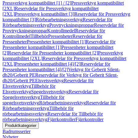
Pressverktyg kompatibilitet [1] / [2]
Pressverktyg kompatibilitet
[2XL]
Reservdelar för Pressverktyg kompatibilitet
[2XL]
Pressverktyg kompatibilitet [3]
Reservdelar för Pressverktyg
kompatibilitet [3]
Rörbearbetningsverktyg
Reservdelar för
Rörbearbetningsverktyg
Provtryckningsproppar
Reservdelar för
Provtryckningsproppar
Kontrollmedel
Reservdelar för
Kontrollmedel
Tillbehör
Pressenheter
Reservdelar för
Pressenheter
Pressenheter kompatibilitet [1]
Reservdelar för
Pressenheter kompatibilitet [1]
Pressenheter kompatibilitet
[2]
Reservdelar för Pressenheter kompatibilitet [2]
Pressverktyg
kompatibilitet [2XL]
Reservdelar för Pressverktyg kompatibilitet
[2XL]
Pressenheter kompatibilitet [4]/[2]
Reservdelar för
Pressenheter kompatibilitet [4]/[2]
Verktyg för Geberit Silent-
db20/Geberit PE
Reservdelar för Verktyg för Geberit Silent-
db20/Geberit PE
Elsvetsverktyg
Reservdelar för
Elsvetsverktyg
Tillbehör för
Elsvetsverktyg
Spegelsvetsverktyg
Reservdelar för
Spegelsvetsverktyg
Tillbehör för
spegelsvetsverktyg
Rörbearbetningsverktyg
Reservdelar för
Rörbearbetningsverktyg
Tillbehör för
rörbearbetningsverktyg
Reservdelar för Tillbehör för
rörbearbetningsverktyg
Fjärrkontroller
Fjärrkontroller
Produktkategorier
Badrumsserier
Nyheter