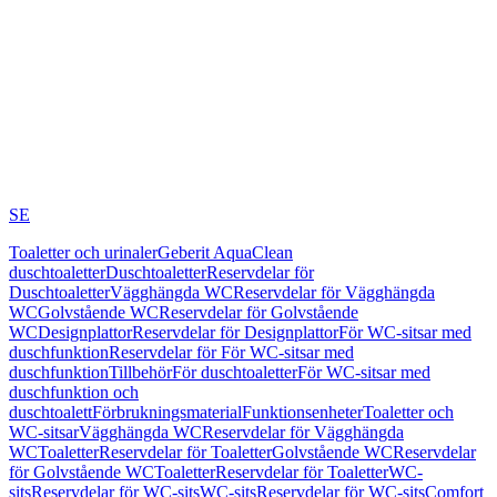
SE
Toaletter och urinaler
Geberit AquaClean
duschtoaletter
Duschtoaletter
Reservdelar för
Duschtoaletter
Vägghängda WC
Reservdelar för Vägghängda
WC
Golvstående WC
Reservdelar för Golvstående
WC
Designplattor
Reservdelar för Designplattor
För WC-sitsar med
duschfunktion
Reservdelar för För WC-sitsar med
duschfunktion
Tillbehör
För duschtoaletter
För WC-sitsar med
duschfunktion och
duschtoalett
Förbrukningsmaterial
Funktionsenheter
Toaletter och
WC-sitsar
Vägghängda WC
Reservdelar för Vägghängda
WC
Toaletter
Reservdelar för Toaletter
Golvstående WC
Reservdelar
för Golvstående WC
Toaletter
Reservdelar för Toaletter
WC-
sits
Reservdelar för WC-sits
WC-sits
Reservdelar för WC-sits
Comfort