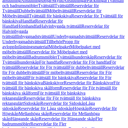
anslutning
Anslutningsböjar
Skydd
Anslutningar
Packningar
Tvättställ
och badrumsmöbler
Tvättställ
Tvättställ
Reservdelar för
Tvättställ
Dubbeltvättställ
Möbeltvättställ
Reservdelar för
Möbeltvättställ
Tvättställ för bänkskiva
Reservdelar för Tvättställ för
bänkskiva
Handfat
Reservdelar för
Handfat
Hörnhandfat
Halvinbyggda tvättställ
Reservdelar för
Halvinbyggda
tvättställ
Inbyggnadstvättställ
Underbyggnadstvättställ
Reservdelar för
Underbyggnadstvättställ
Tillbehör
Propp för
avlopp
Infästningsmaterial
Möbelpaket
Möbelpaket med
möbeltvättställ
Reservdelar för Möbelpaket med
möbeltvättställ
Badrumsmöbler
Tvättställsunderskåp
Reservdelar för
Tvättställsunderskåp
För handfat
Reservdelar för För handfat
För
tvättställ
Reservdelar för För tvättställ
För dubbeltvättställ
Reservdelar
för För dubbeltvättställ
För möbeltvättställ
Reservdelar för För
möbeltvättställ
För tvättställ för bänkskiva
Reservdelar för För
tvättställ för bänkskiva
Bänkskivor
Reservdelar för Bänkskivor
För
tvättställ för bänkskiva skålform
Reservdelar för För tvättställ för
bänkskiva skålform
För tvättställ för bänkskiva
rektangulärt
Reservdelar för För tvättställ för bänkskiva
rektangulärt
Sidoskåp
Reservdelar för Sidoskåp
Låga
sidoskåp
Reservdelar för Låga sidoskåp
Högskåp
Reservdelar för
Högskåp
Mellanhöga skåp
Reservdelar för Mellanhöga
skåp
Hängande skåp
Reservdelar för Hängande skåp
Fler
badrumsmöbler
Reservdelar för Fler