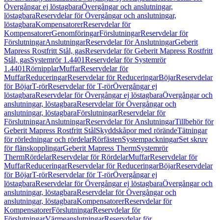
Övergångar ej löstagbara
Övergångar och anslutningar,
löstagbara
Reservdelar för Övergångar och anslutningar,
löstagbara
Kompensatorer
Reservdelar för
Kompensatorer
Genomföringar
Förslutningar
Reservdelar för
Förslutningar
Anslutningar
Reservdelar för Anslutningar
Geberit
Mapress Rostfritt Stål, gas
Reservdelar för Geberit Mapress Rostfritt
Stål, gas
Systemrör 1.4401
Reservdelar för Systemrör
1.4401
Rörnipplar
Muffar
Reservdelar för
Muffar
Reduceringar
Reservdelar för Reduceringar
Böjar
Reservdelar
för Böjar
T-rör
Reservdelar för T-rör
Övergångar ej
löstagbara
Reservdelar för Övergångar ej löstagbara
Övergångar och
anslutningar, löstagbara
Reservdelar för Övergångar och
anslutningar, löstagbara
Förslutningar
Reservdelar för
Förslutningar
Anslutningar
Reservdelar för Anslutningar
Tillbehör för
Geberit Mapress Rostfritt Stål
Skyddskåpor med rörände
Tätningar
för rörledningar och rördelar
Rörfästen
Systempackningar
Set skruv
för flänskopplingar
Geberit Mapress Therm
Systemrör
Therm
Rördelar
Reservdelar för Rördelar
Muffar
Reservdelar för
Muffar
Reduceringar
Reservdelar för Reduceringar
Böjar
Reservdelar
för Böjar
T-rör
Reservdelar för T-rör
Övergångar ej
löstagbara
Reservdelar för Övergångar ej löstagbara
Övergångar och
anslutningar, löstagbara
Reservdelar för Övergångar och
anslutningar, löstagbara
Kompensatorer
Reservdelar för
Kompensatorer
Förslutningar
Reservdelar för
Förslutningar
Värmeanslutningar
Reservdelar för