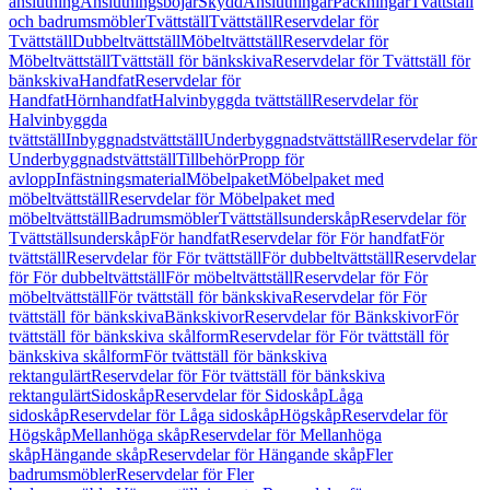
anslutning
Anslutningsböjar
Skydd
Anslutningar
Packningar
Tvättställ
och badrumsmöbler
Tvättställ
Tvättställ
Reservdelar för
Tvättställ
Dubbeltvättställ
Möbeltvättställ
Reservdelar för
Möbeltvättställ
Tvättställ för bänkskiva
Reservdelar för Tvättställ för
bänkskiva
Handfat
Reservdelar för
Handfat
Hörnhandfat
Halvinbyggda tvättställ
Reservdelar för
Halvinbyggda
tvättställ
Inbyggnadstvättställ
Underbyggnadstvättställ
Reservdelar för
Underbyggnadstvättställ
Tillbehör
Propp för
avlopp
Infästningsmaterial
Möbelpaket
Möbelpaket med
möbeltvättställ
Reservdelar för Möbelpaket med
möbeltvättställ
Badrumsmöbler
Tvättställsunderskåp
Reservdelar för
Tvättställsunderskåp
För handfat
Reservdelar för För handfat
För
tvättställ
Reservdelar för För tvättställ
För dubbeltvättställ
Reservdelar
för För dubbeltvättställ
För möbeltvättställ
Reservdelar för För
möbeltvättställ
För tvättställ för bänkskiva
Reservdelar för För
tvättställ för bänkskiva
Bänkskivor
Reservdelar för Bänkskivor
För
tvättställ för bänkskiva skålform
Reservdelar för För tvättställ för
bänkskiva skålform
För tvättställ för bänkskiva
rektangulärt
Reservdelar för För tvättställ för bänkskiva
rektangulärt
Sidoskåp
Reservdelar för Sidoskåp
Låga
sidoskåp
Reservdelar för Låga sidoskåp
Högskåp
Reservdelar för
Högskåp
Mellanhöga skåp
Reservdelar för Mellanhöga
skåp
Hängande skåp
Reservdelar för Hängande skåp
Fler
badrumsmöbler
Reservdelar för Fler