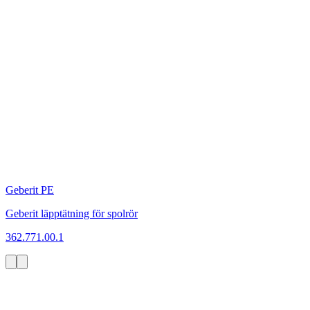
Geberit PE
Geberit läpptätning för spolrör
362.771.00.1