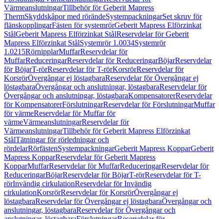
Värmeanslutningar
Tillbehör för Geberit Mapress
Therm
Skyddskåpor med rörände
Systempackningar
Set skruv för
flänskopplingar
Fästen för systemrör
Geberit Mapress Elförzinkat
Stål
Geberit Mapress Elförzinkat Stål
Reservdelar för Geberit
Mapress Elförzinkat Stål
Systemrör 1.0034
Systemrör
1.0215
Rörnipplar
Muffar
Reservdelar för
Muffar
Reduceringar
Reservdelar för Reduceringar
Böjar
Reservdelar
för Böjar
T-rör
Reservdelar för T-rör
Korsrör
Reservdelar för
Korsrör
Övergångar ej löstagbara
Reservdelar för Övergångar ej
löstagbara
Övergångar och anslutningar, löstagbara
Reservdelar för
Övergångar och anslutningar, löstagbara
Kompensatorer
Reservdelar
för Kompensatorer
Förslutningar
Reservdelar för Förslutningar
Muffar
för värme
Reservdelar för Muffar för
värme
Värmeanslutningar
Reservdelar för
Värmeanslutningar
Tillbehör för Geberit Mapress Elförzinkat
Stål
Tätningar för rörledningar och
rördelar
Rörfästen
Systempackningar
Geberit Mapress Koppar
Geberit
Mapress Koppar
Reservdelar för Geberit Mapress
Koppar
Muffar
Reservdelar för Muffar
Reduceringar
Reservdelar för
Reduceringar
Böjar
Reservdelar för Böjar
T-rör
Reservdelar för T-
rör
Invändig cirkulation
Reservdelar för Invändig
cirkulation
Korsrör
Reservdelar för Korsrör
Övergångar ej
löstagbara
Reservdelar för Övergångar ej löstagbara
Övergångar och
anslutningar, löstagbara
Reservdelar för Övergångar och
anslutningar, löstagbara
Förslutningar
Reservdelar för