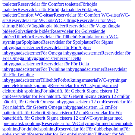
toaletter
Reservdelar för Comfort toaletter
Förhöjda
toaletter
Reservdelar för Förhöjda toaletter
Förlängda
toaletter
Comfort WC-sitsar
Reservdelar för Comfort WC-sitsar
WC-
sits
Reservdelar för WC-sits
WC-sittring
Reservdelar för WC-
sittring
Bidéer
Vägghängda bidéer
Reservdelar för Vägghängda
bidéer
Golvstående bidéer
Reservdelar för Golvstående
bidéer
Tillbehör
Reservdelar för Tillbehör
Spolplattor och WC-
styrningar
Spolplattor
Reservdelar för Spolplattor
För Sigma
inbyggnadscisterner
Reservdelar för För Sigma
inbyggnadscisterner
För Omega inbyggnadscisterner
Reservdelar för
För Omega inbyggnadscisterner
För Delta
inbyggnadscisterner
Reservdelar för För Delta
inbyggnadscisterner
För Twinline inbyggnadscisterner
Reservdelar
för För Twinline
inbyggnadscisterner
Tillbehör
Förbrukningsmaterial
WC-styrningar
med elektronisk spolning
Reservdelar för WC-styrningar med
elektronisk spolning
För nätdrift, för Geberit Sigma cistern 12
cm
Reservdelar för För nätdrift, för Geberit Sigma cistern 12 cm
För
nätdrift, för Geberit Omega inbyggnadscistern 12 cm
Reservdelar för
För nätdrift, för Geberit Omega inbyggnadscistern 12 cm
För
batteridrift, för Geberit Sigma cistern 12 cm
Reservdelar för För
batteridrift, för Geberit Sigma cistern 12 cm
WC-styrningar med
pneumatisk spolning
Reservdelar för WC-styrningar med pneumatisk
spolning
För dubbelspolning
Reservdelar för För dubbelspolning
För
enkelspolning
Reservdelar för För enkelspolning
Tillbehör för WC-