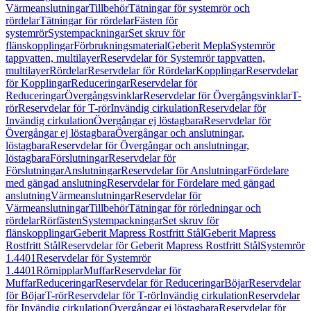
Värmeanslutningar
Tillbehör
Tätningar för systemrör och
rördelar
Tätningar för rördelar
Fästen för
systemrör
Systempackningar
Set skruv för
flänskopplingar
Förbrukningsmaterial
Geberit Mepla
Systemrör
tappvatten, multilayer
Reservdelar för Systemrör tappvatten,
multilayer
Rördelar
Reservdelar för Rördelar
Kopplingar
Reservdelar
för Kopplingar
Reduceringar
Reservdelar för
Reduceringar
Övergångsvinklar
Reservdelar för Övergångsvinklar
T-
rör
Reservdelar för T-rör
Invändig cirkulation
Reservdelar för
Invändig cirkulation
Övergångar ej löstagbara
Reservdelar för
Övergångar ej löstagbara
Övergångar och anslutningar,
löstagbara
Reservdelar för Övergångar och anslutningar,
löstagbara
Förslutningar
Reservdelar för
Förslutningar
Anslutningar
Reservdelar för Anslutningar
Fördelare
med gängad anslutning
Reservdelar för Fördelare med gängad
anslutning
Värmeanslutningar
Reservdelar för
Värmeanslutningar
Tillbehör
Tätningar för rörledningar och
rördelar
Rörfästen
Systempackningar
Set skruv för
flänskopplingar
Geberit Mapress Rostfritt Stål
Geberit Mapress
Rostfritt Stål
Reservdelar för Geberit Mapress Rostfritt Stål
Systemrör
1.4401
Reservdelar för Systemrör
1.4401
Rörnipplar
Muffar
Reservdelar för
Muffar
Reduceringar
Reservdelar för Reduceringar
Böjar
Reservdelar
för Böjar
T-rör
Reservdelar för T-rör
Invändig cirkulation
Reservdelar
för Invändig cirkulation
Övergångar ej löstagbara
Reservdelar för