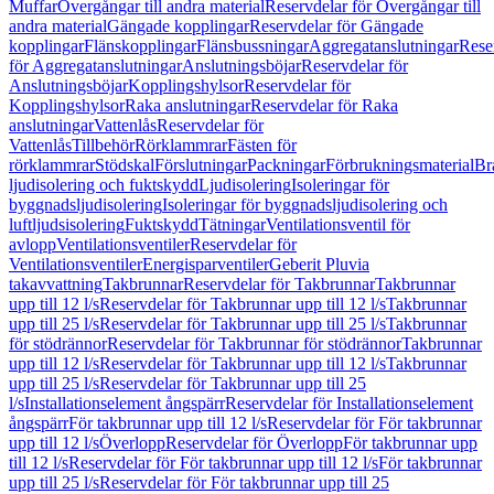
Muffar
Övergångar till andra material
Reservdelar för Övergångar till
andra material
Gängade kopplingar
Reservdelar för Gängade
kopplingar
Flänskopplingar
Flänsbussningar
Aggregatanslutningar
Rese
för Aggregatanslutningar
Anslutningsböjar
Reservdelar för
Anslutningsböjar
Kopplingshylsor
Reservdelar för
Kopplingshylsor
Raka anslutningar
Reservdelar för Raka
anslutningar
Vattenlås
Reservdelar för
Vattenlås
Tillbehör
Rörklammrar
Fästen för
rörklammrar
Stödskal
Förslutningar
Packningar
Förbrukningsmaterial
Br
ljudisolering och fuktskydd
Ljudisolering
Isoleringar för
byggnadsljudisolering
Isoleringar för byggnadsljudisolering och
luftljudsisolering
Fuktskydd
Tätningar
Ventilationsventil för
avlopp
Ventilationsventiler
Reservdelar för
Ventilationsventiler
Energisparventiler
Geberit Pluvia
takavvattning
Takbrunnar
Reservdelar för Takbrunnar
Takbrunnar
upp till 12 l/s
Reservdelar för Takbrunnar upp till 12 l/s
Takbrunnar
upp till 25 l/s
Reservdelar för Takbrunnar upp till 25 l/s
Takbrunnar
för stödrännor
Reservdelar för Takbrunnar för stödrännor
Takbrunnar
upp till 12 l/s
Reservdelar för Takbrunnar upp till 12 l/s
Takbrunnar
upp till 25 l/s
Reservdelar för Takbrunnar upp till 25
l/s
Installationselement ångspärr
Reservdelar för Installationselement
ångspärr
För takbrunnar upp till 12 l/s
Reservdelar för För takbrunnar
upp till 12 l/s
Överlopp
Reservdelar för Överlopp
För takbrunnar upp
till 12 l/s
Reservdelar för För takbrunnar upp till 12 l/s
För takbrunnar
upp till 25 l/s
Reservdelar för För takbrunnar upp till 25