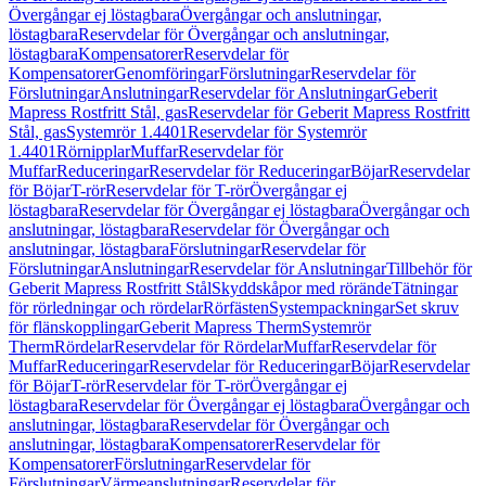
Övergångar ej löstagbara
Övergångar och anslutningar,
löstagbara
Reservdelar för Övergångar och anslutningar,
löstagbara
Kompensatorer
Reservdelar för
Kompensatorer
Genomföringar
Förslutningar
Reservdelar för
Förslutningar
Anslutningar
Reservdelar för Anslutningar
Geberit
Mapress Rostfritt Stål, gas
Reservdelar för Geberit Mapress Rostfritt
Stål, gas
Systemrör 1.4401
Reservdelar för Systemrör
1.4401
Rörnipplar
Muffar
Reservdelar för
Muffar
Reduceringar
Reservdelar för Reduceringar
Böjar
Reservdelar
för Böjar
T-rör
Reservdelar för T-rör
Övergångar ej
löstagbara
Reservdelar för Övergångar ej löstagbara
Övergångar och
anslutningar, löstagbara
Reservdelar för Övergångar och
anslutningar, löstagbara
Förslutningar
Reservdelar för
Förslutningar
Anslutningar
Reservdelar för Anslutningar
Tillbehör för
Geberit Mapress Rostfritt Stål
Skyddskåpor med rörände
Tätningar
för rörledningar och rördelar
Rörfästen
Systempackningar
Set skruv
för flänskopplingar
Geberit Mapress Therm
Systemrör
Therm
Rördelar
Reservdelar för Rördelar
Muffar
Reservdelar för
Muffar
Reduceringar
Reservdelar för Reduceringar
Böjar
Reservdelar
för Böjar
T-rör
Reservdelar för T-rör
Övergångar ej
löstagbara
Reservdelar för Övergångar ej löstagbara
Övergångar och
anslutningar, löstagbara
Reservdelar för Övergångar och
anslutningar, löstagbara
Kompensatorer
Reservdelar för
Kompensatorer
Förslutningar
Reservdelar för
Förslutningar
Värmeanslutningar
Reservdelar för