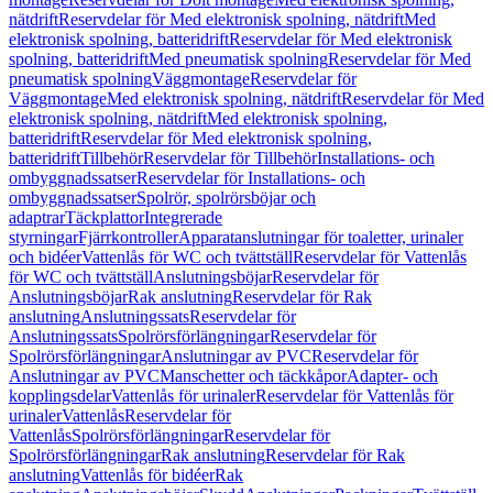
nätdrift
Reservdelar för Med elektronisk spolning, nätdrift
Med
elektronisk spolning, batteridrift
Reservdelar för Med elektronisk
spolning, batteridrift
Med pneumatisk spolning
Reservdelar för Med
pneumatisk spolning
Väggmontage
Reservdelar för
Väggmontage
Med elektronisk spolning, nätdrift
Reservdelar för Med
elektronisk spolning, nätdrift
Med elektronisk spolning,
batteridrift
Reservdelar för Med elektronisk spolning,
batteridrift
Tillbehör
Reservdelar för Tillbehör
Installations- och
ombyggnadssatser
Reservdelar för Installations- och
ombyggnadssatser
Spolrör, spolrörsböjar och
adaptrar
Täckplattor
Integrerade
styrningar
Fjärrkontroller
Apparatanslutningar för toaletter, urinaler
och bidéer
Vattenlås för WC och tvättställ
Reservdelar för Vattenlås
för WC och tvättställ
Anslutningsböjar
Reservdelar för
Anslutningsböjar
Rak anslutning
Reservdelar för Rak
anslutning
Anslutningssats
Reservdelar för
Anslutningssats
Spolrörsförlängningar
Reservdelar för
Spolrörsförlängningar
Anslutningar av PVC
Reservdelar för
Anslutningar av PVC
Manschetter och täckkåpor
Adapter- och
kopplingsdelar
Vattenlås för urinaler
Reservdelar för Vattenlås för
urinaler
Vattenlås
Reservdelar för
Vattenlås
Spolrörsförlängningar
Reservdelar för
Spolrörsförlängningar
Rak anslutning
Reservdelar för Rak
anslutning
Vattenlås för bidéer
Rak