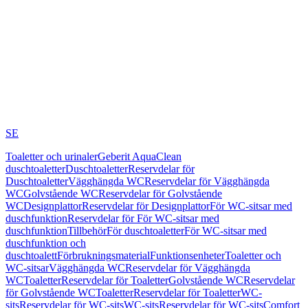
SE
Toaletter och urinaler
Geberit AquaClean
duschtoaletter
Duschtoaletter
Reservdelar för
Duschtoaletter
Vägghängda WC
Reservdelar för Vägghängda
WC
Golvstående WC
Reservdelar för Golvstående
WC
Designplattor
Reservdelar för Designplattor
För WC-sitsar med
duschfunktion
Reservdelar för För WC-sitsar med
duschfunktion
Tillbehör
För duschtoaletter
För WC-sitsar med
duschfunktion och
duschtoalett
Förbrukningsmaterial
Funktionsenheter
Toaletter och
WC-sitsar
Vägghängda WC
Reservdelar för Vägghängda
WC
Toaletter
Reservdelar för Toaletter
Golvstående WC
Reservdelar
för Golvstående WC
Toaletter
Reservdelar för Toaletter
WC-
sits
Reservdelar för WC-sits
WC-sits
Reservdelar för WC-sits
Comfort