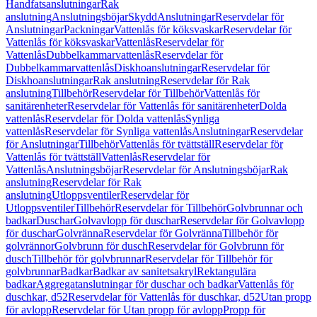
Handfatsanslutningar
Rak
anslutning
Anslutningsböjar
Skydd
Anslutningar
Reservdelar för
Anslutningar
Packningar
Vattenlås för köksvaskar
Reservdelar för
Vattenlås för köksvaskar
Vattenlås
Reservdelar för
Vattenlås
Dubbelkammarvattenlås
Reservdelar för
Dubbelkammarvattenlås
Diskhoanslutningar
Reservdelar för
Diskhoanslutningar
Rak anslutning
Reservdelar för Rak
anslutning
Tillbehör
Reservdelar för Tillbehör
Vattenlås för
sanitärenheter
Reservdelar för Vattenlås för sanitärenheter
Dolda
vattenlås
Reservdelar för Dolda vattenlås
Synliga
vattenlås
Reservdelar för Synliga vattenlås
Anslutningar
Reservdelar
för Anslutningar
Tillbehör
Vattenlås för tvättställ
Reservdelar för
Vattenlås för tvättställ
Vattenlås
Reservdelar för
Vattenlås
Anslutningsböjar
Reservdelar för Anslutningsböjar
Rak
anslutning
Reservdelar för Rak
anslutning
Utloppsventiler
Reservdelar för
Utloppsventiler
Tillbehör
Reservdelar för Tillbehör
Golvbrunnar och
badkar
Duschar
Golvavlopp för duschar
Reservdelar för Golvavlopp
för duschar
Golvränna
Reservdelar för Golvränna
Tillbehör för
golvrännor
Golvbrunn för dusch
Reservdelar för Golvbrunn för
dusch
Tillbehör för golvbrunnar
Reservdelar för Tillbehör för
golvbrunnar
Badkar
Badkar av sanitetsakryl
Rektangulära
badkar
Aggregatanslutningar för duschar och badkar
Vattenlås för
duschkar, d52
Reservdelar för Vattenlås för duschkar, d52
Utan propp
för avlopp
Reservdelar för Utan propp för avlopp
Propp för