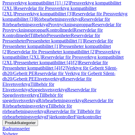
Pressverktyg kompatibilitet [1] / [2]
Pressverktyg kompatibilitet
[2XL]
Reservdelar för Pressverktyg kompatibilitet
[2XL]
Pressverktyg kompatibilitet [3]
Reservdelar för Pressverktyg
kompatibilitet [3]
Rörbearbetningsverktyg
Reservdelar för
Rörbearbetningsverktyg
Provtryckningsproppar
Reservdelar för
Provtryckningsproppar
Kontrollmedel
Reservdelar för
Kontrollmedel
Tillbehör
Pressenheter
Reservdelar för
Pressenheter
Pressenheter kompatibilitet [1]
Reservdelar för
Pressenheter kompatibilitet [1]
Pressenheter kompatibilitet
[2]
Reservdelar för Pressenheter kompatibilitet [2]
Pressverktyg
kompatibilitet [2XL]
Reservdelar för Pressverktyg kompatibilitet
[2XL]
Pressenheter kompatibilitet [4]/[2]
Reservdelar för
Pressenheter kompatibilitet [4]/[2]
Verktyg för Geberit Silent-
db20/Geberit PE
Reservdelar för Verktyg för Geberit Silent-
db20/Geberit PE
Elsvetsverktyg
Reservdelar för
Elsvetsverktyg
Tillbehör för
Elsvetsverktyg
Spegelsvetsverktyg
Reservdelar för
Spegelsvetsverktyg
Tillbehör för
spegelsvetsverktyg
Rörbearbetningsverktyg
Reservdelar för
Rörbearbetningsverktyg
Tillbehör för
rörbearbetningsverktyg
Reservdelar för Tillbehör för
rörbearbetningsverktyg
Fjärrkontroller
Fjärrkontroller
Produktkategorier
Badrumsserier
Nyheter