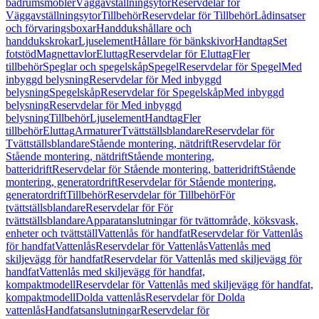
badrumsmöbler
Väggavställningsytor
Reservdelar för
Väggavställningsytor
Tillbehör
Reservdelar för Tillbehör
Lådinsatser
och förvaringsboxar
Handdukshållare och
handdukskrokar
Ljuselement
Hållare för bänkskivor
Handtag
Set
fotstöd
Magnettavlor
Eluttag
Reservdelar för Eluttag
Fler
tillbehör
Speglar och spegelskåp
Spegel
Reservdelar för Spegel
Med
inbyggd belysning
Reservdelar för Med inbyggd
belysning
Spegelskåp
Reservdelar för Spegelskåp
Med inbyggd
belysning
Reservdelar för Med inbyggd
belysning
Tillbehör
Ljuselement
Handtag
Fler
tillbehör
Eluttag
Armaturer
Tvättställsblandare
Reservdelar för
Tvättställsblandare
Stående montering, nätdrift
Reservdelar för
Stående montering, nätdrift
Stående montering,
batteridrift
Reservdelar för Stående montering, batteridrift
Stående
montering, generatordrift
Reservdelar för Stående montering,
generatordrift
Tillbehör
Reservdelar för Tillbehör
För
tvättställsblandare
Reservdelar för För
tvättställsblandare
Apparatanslutningar för tvättområde, köksvask,
enheter och tvättställ
Vattenlås för handfat
Reservdelar för Vattenlås
för handfat
Vattenlås
Reservdelar för Vattenlås
Vattenlås med
skiljevägg för handfat
Reservdelar för Vattenlås med skiljevägg för
handfat
Vattenlås med skiljevägg för handfat,
kompaktmodell
Reservdelar för Vattenlås med skiljevägg för handfat,
kompaktmodell
Dolda vattenlås
Reservdelar för Dolda
vattenlås
Handfatsanslutningar
Reservdelar för