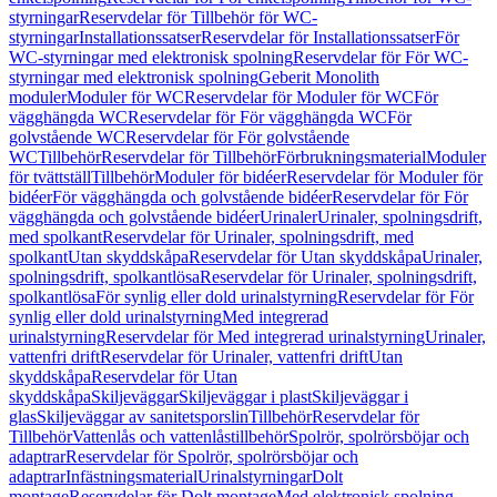
styrningar
Reservdelar för Tillbehör för WC-
styrningar
Installationssatser
Reservdelar för Installationssatser
För
WC-styrningar med elektronisk spolning
Reservdelar för För WC-
styrningar med elektronisk spolning
Geberit Monolith
moduler
Moduler för WC
Reservdelar för Moduler för WC
För
vägghängda WC
Reservdelar för För vägghängda WC
För
golvstående WC
Reservdelar för För golvstående
WC
Tillbehör
Reservdelar för Tillbehör
Förbrukningsmaterial
Moduler
för tvättställ
Tillbehör
Moduler för bidéer
Reservdelar för Moduler för
bidéer
För vägghängda och golvstående bidéer
Reservdelar för För
vägghängda och golvstående bidéer
Urinaler
Urinaler, spolningsdrift,
med spolkant
Reservdelar för Urinaler, spolningsdrift, med
spolkant
Utan skyddskåpa
Reservdelar för Utan skyddskåpa
Urinaler,
spolningsdrift, spolkantlösa
Reservdelar för Urinaler, spolningsdrift,
spolkantlösa
För synlig eller dold urinalstyrning
Reservdelar för För
synlig eller dold urinalstyrning
Med integrerad
urinalstyrning
Reservdelar för Med integrerad urinalstyrning
Urinaler,
vattenfri drift
Reservdelar för Urinaler, vattenfri drift
Utan
skyddskåpa
Reservdelar för Utan
skyddskåpa
Skiljeväggar
Skiljeväggar i plast
Skiljeväggar i
glas
Skiljeväggar av sanitetsporslin
Tillbehör
Reservdelar för
Tillbehör
Vattenlås och vattenlåstillbehör
Spolrör, spolrörsböjar och
adaptrar
Reservdelar för Spolrör, spolrörsböjar och
adaptrar
Infästningsmaterial
Urinalstyrningar
Dolt
montage
Reservdelar för Dolt montage
Med elektronisk spolning,