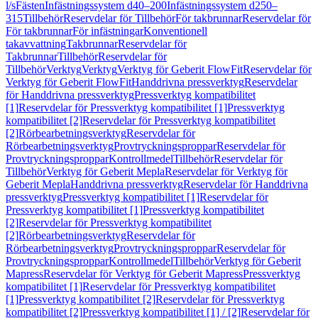
l/s
Fästen
Infästningssystem d40–200
Infästningssystem d250–
315
Tillbehör
Reservdelar för Tillbehör
För takbrunnar
Reservdelar för
För takbrunnar
För infästningar
Konventionell
takavvattning
Takbrunnar
Reservdelar för
Takbrunnar
Tillbehör
Reservdelar för
Tillbehör
Verktyg
Verktyg
Verktyg för Geberit FlowFit
Reservdelar för
Verktyg för Geberit FlowFit
Handdrivna pressverktyg
Reservdelar
för Handdrivna pressverktyg
Pressverktyg kompatibilitet
[1]
Reservdelar för Pressverktyg kompatibilitet [1]
Pressverktyg
kompatibilitet [2]
Reservdelar för Pressverktyg kompatibilitet
[2]
Rörbearbetningsverktyg
Reservdelar för
Rörbearbetningsverktyg
Provtryckningsproppar
Reservdelar för
Provtryckningsproppar
Kontrollmedel
Tillbehör
Reservdelar för
Tillbehör
Verktyg för Geberit Mepla
Reservdelar för Verktyg för
Geberit Mepla
Handdrivna pressverktyg
Reservdelar för Handdrivna
pressverktyg
Pressverktyg kompatibilitet [1]
Reservdelar för
Pressverktyg kompatibilitet [1]
Pressverktyg kompatibilitet
[2]
Reservdelar för Pressverktyg kompatibilitet
[2]
Rörbearbetningsverktyg
Reservdelar för
Rörbearbetningsverktyg
Provtryckningsproppar
Reservdelar för
Provtryckningsproppar
Kontrollmedel
Tillbehör
Verktyg för Geberit
Mapress
Reservdelar för Verktyg för Geberit Mapress
Pressverktyg
kompatibilitet [1]
Reservdelar för Pressverktyg kompatibilitet
[1]
Pressverktyg kompatibilitet [2]
Reservdelar för Pressverktyg
kompatibilitet [2]
Pressverktyg kompatibilitet [1] / [2]
Reservdelar för