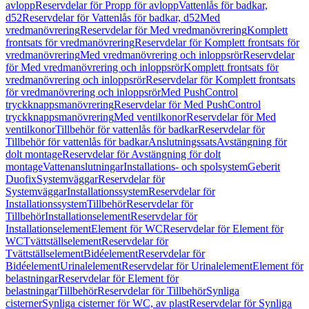
avlopp
Reservdelar för Propp för avlopp
Vattenlås för badkar,
d52
Reservdelar för Vattenlås för badkar, d52
Med
vredmanövrering
Reservdelar för Med vredmanövrering
Komplett
frontsats för vredmanövrering
Reservdelar för Komplett frontsats för
vredmanövrering
Med vredmanövrering och inloppsrör
Reservdelar
för Med vredmanövrering och inloppsrör
Komplett frontsats för
vredmanövrering och inloppsrör
Reservdelar för Komplett frontsats
för vredmanövrering och inloppsrör
Med PushControl
tryckknappsmanövrering
Reservdelar för Med PushControl
tryckknappsmanövrering
Med ventilkonor
Reservdelar för Med
ventilkonor
Tillbehör för vattenlås för badkar
Reservdelar för
Tillbehör för vattenlås för badkar
Anslutningssats
Avstängning för
dolt montage
Reservdelar för Avstängning för dolt
montage
Vattenanslutningar
Installations- och spolsystem
Geberit
Duofix
Systemväggar
Reservdelar för
Systemväggar
Installationssystem
Reservdelar för
Installationssystem
Tillbehör
Reservdelar för
Tillbehör
Installationselement
Reservdelar för
Installationselement
Element för WC
Reservdelar för Element för
WC
Tvättställselement
Reservdelar för
Tvättställselement
Bidéelement
Reservdelar för
Bidéelement
Urinalelement
Reservdelar för Urinalelement
Element för
belastningar
Reservdelar för Element för
belastningar
Tillbehör
Reservdelar för Tillbehör
Synliga
cisterner
Synliga cisterner för WC, av plast
Reservdelar för Synliga