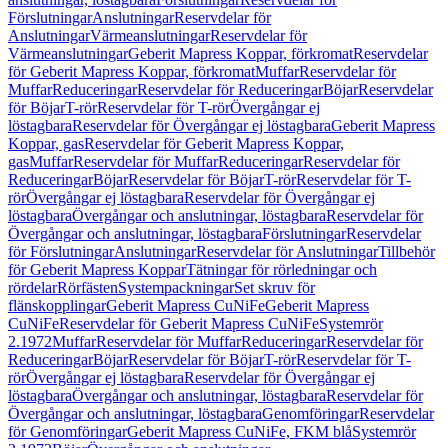
Förslutningar
Anslutningar
Reservdelar för
Anslutningar
Värmeanslutningar
Reservdelar för
Värmeanslutningar
Geberit Mapress Koppar, förkromat
Reservdelar
för Geberit Mapress Koppar, förkromat
Muffar
Reservdelar för
Muffar
Reduceringar
Reservdelar för Reduceringar
Böjar
Reservdelar
för Böjar
T-rör
Reservdelar för T-rör
Övergångar ej
löstagbara
Reservdelar för Övergångar ej löstagbara
Geberit Mapress
Koppar, gas
Reservdelar för Geberit Mapress Koppar,
gas
Muffar
Reservdelar för Muffar
Reduceringar
Reservdelar för
Reduceringar
Böjar
Reservdelar för Böjar
T-rör
Reservdelar för T-
rör
Övergångar ej löstagbara
Reservdelar för Övergångar ej
löstagbara
Övergångar och anslutningar, löstagbara
Reservdelar för
Övergångar och anslutningar, löstagbara
Förslutningar
Reservdelar
för Förslutningar
Anslutningar
Reservdelar för Anslutningar
Tillbehör
för Geberit Mapress Koppar
Tätningar för rörledningar och
rördelar
Rörfästen
Systempackningar
Set skruv för
flänskopplingar
Geberit Mapress CuNiFe
Geberit Mapress
CuNiFe
Reservdelar för Geberit Mapress CuNiFe
Systemrör
2.1972
Muffar
Reservdelar för Muffar
Reduceringar
Reservdelar för
Reduceringar
Böjar
Reservdelar för Böjar
T-rör
Reservdelar för T-
rör
Övergångar ej löstagbara
Reservdelar för Övergångar ej
löstagbara
Övergångar och anslutningar, löstagbara
Reservdelar för
Övergångar och anslutningar, löstagbara
Genomföringar
Reservdelar
för Genomföringar
Geberit Mapress CuNiFe, FKM blå
Systemrör