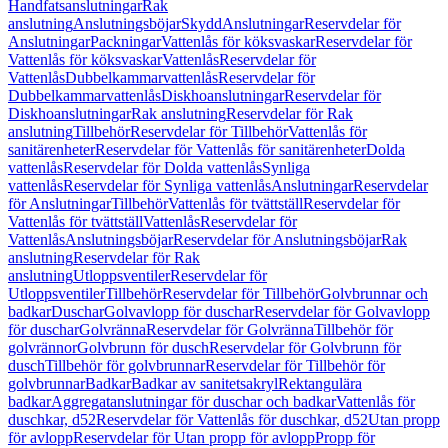
Handfatsanslutningar
Rak
anslutning
Anslutningsböjar
Skydd
Anslutningar
Reservdelar för
Anslutningar
Packningar
Vattenlås för köksvaskar
Reservdelar för
Vattenlås för köksvaskar
Vattenlås
Reservdelar för
Vattenlås
Dubbelkammarvattenlås
Reservdelar för
Dubbelkammarvattenlås
Diskhoanslutningar
Reservdelar för
Diskhoanslutningar
Rak anslutning
Reservdelar för Rak
anslutning
Tillbehör
Reservdelar för Tillbehör
Vattenlås för
sanitärenheter
Reservdelar för Vattenlås för sanitärenheter
Dolda
vattenlås
Reservdelar för Dolda vattenlås
Synliga
vattenlås
Reservdelar för Synliga vattenlås
Anslutningar
Reservdelar
för Anslutningar
Tillbehör
Vattenlås för tvättställ
Reservdelar för
Vattenlås för tvättställ
Vattenlås
Reservdelar för
Vattenlås
Anslutningsböjar
Reservdelar för Anslutningsböjar
Rak
anslutning
Reservdelar för Rak
anslutning
Utloppsventiler
Reservdelar för
Utloppsventiler
Tillbehör
Reservdelar för Tillbehör
Golvbrunnar och
badkar
Duschar
Golvavlopp för duschar
Reservdelar för Golvavlopp
för duschar
Golvränna
Reservdelar för Golvränna
Tillbehör för
golvrännor
Golvbrunn för dusch
Reservdelar för Golvbrunn för
dusch
Tillbehör för golvbrunnar
Reservdelar för Tillbehör för
golvbrunnar
Badkar
Badkar av sanitetsakryl
Rektangulära
badkar
Aggregatanslutningar för duschar och badkar
Vattenlås för
duschkar, d52
Reservdelar för Vattenlås för duschkar, d52
Utan propp
för avlopp
Reservdelar för Utan propp för avlopp
Propp för