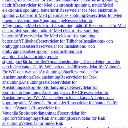
nätdrift
Reservdelar för Med elektronisk spolning, nätdrift
Med
elektronisk spolning, batteridrift
Reservdelar för Med elektronisk
spolning, batteridrift
Med pneumatisk spolning
Reservdelar för Med
pneumatisk spolning
Väggmontage
Reservdelar för
Väggmontage
Med elektronisk spolning, nätdrift
Reservdelar för Med
elektronisk spolning, nätdrift
Med elektronisk spolning,
batteridrift
Reservdelar för Med elektronisk spolning,
batteridrift
Tillbehör
Reservdelar för Tillbehör
Installations- och
ombyggnadssatser
Reservdelar för Installations- och
ombyggnadssatser
Spolrör, spolrörsböjar och
adaptrar
Täckplattor
Integrerade
styrningar
Fjärrkontroller
Apparatanslutningar för toaletter, urinaler
och bidéer
Vattenlås för WC och tvättställ
Reservdelar för Vattenlås
för WC och tvättställ
Anslutningsböjar
Reservdelar för
Anslutningsböjar
Rak anslutning
Reservdelar för Rak
anslutning
Anslutningssats
Reservdelar för
Anslutningssats
Spolrörsförlängningar
Reservdelar för
Spolrörsförlängningar
Anslutningar av PVC
Reservdelar för
Anslutningar av PVC
Manschetter och täckkåpor
Adapter- och
kopplingsdelar
Vattenlås för urinaler
Reservdelar för Vattenlås för
urinaler
Vattenlås
Reservdelar för
Vattenlås
Spolrörsförlängningar
Reservdelar för
Spolrörsförlängningar
Rak anslutning
Reservdelar för Rak
anslutning
Vattenlås för bidéer
Rak