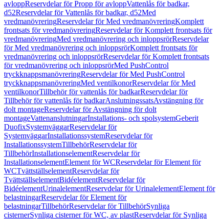
avlopp
Reservdelar för Propp för avlopp
Vattenlås för badkar,
d52
Reservdelar för Vattenlås för badkar, d52
Med
vredmanövrering
Reservdelar för Med vredmanövrering
Komplett
frontsats för vredmanövrering
Reservdelar för Komplett frontsats för
vredmanövrering
Med vredmanövrering och inloppsrör
Reservdelar
för Med vredmanövrering och inloppsrör
Komplett frontsats för
vredmanövrering och inloppsrör
Reservdelar för Komplett frontsats
för vredmanövrering och inloppsrör
Med PushControl
tryckknappsmanövrering
Reservdelar för Med PushControl
tryckknappsmanövrering
Med ventilkonor
Reservdelar för Med
ventilkonor
Tillbehör för vattenlås för badkar
Reservdelar för
Tillbehör för vattenlås för badkar
Anslutningssats
Avstängning för
dolt montage
Reservdelar för Avstängning för dolt
montage
Vattenanslutningar
Installations- och spolsystem
Geberit
Duofix
Systemväggar
Reservdelar för
Systemväggar
Installationssystem
Reservdelar för
Installationssystem
Tillbehör
Reservdelar för
Tillbehör
Installationselement
Reservdelar för
Installationselement
Element för WC
Reservdelar för Element för
WC
Tvättställselement
Reservdelar för
Tvättställselement
Bidéelement
Reservdelar för
Bidéelement
Urinalelement
Reservdelar för Urinalelement
Element för
belastningar
Reservdelar för Element för
belastningar
Tillbehör
Reservdelar för Tillbehör
Synliga
cisterner
Synliga cisterner för WC, av plast
Reservdelar för Synliga