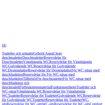
SE
Toaletter och urinaler
Geberit AquaClean
duschtoaletter
Duschtoaletter
Reservdelar för
Duschtoaletter
Vägghängda WC
Reservdelar för Vägghängda
WC
Golvstående WC
Reservdelar för Golvstående
WC
Designplattor
Reservdelar för Designplattor
För WC-sitsar med
duschfunktion
Reservdelar för För WC-sitsar med
duschfunktion
Tillbehör
För duschtoaletter
För WC-sitsar med
duschfunktion och
duschtoalett
Förbrukningsmaterial
Funktionsenheter
Toaletter och
WC-sitsar
Vägghängda WC
Reservdelar för Vägghängda
WC
Toaletter
Reservdelar för Toaletter
Golvstående WC
Reservdelar
för Golvstående WC
Toaletter
Reservdelar för Toaletter
WC-
sits
Reservdelar för WC-sits
WC-sits
Reservdelar för WC-sits
Comfort