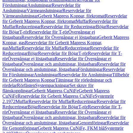
Förslutningar
Anslutningar
Reservdelar för
Anslutningar
Värmeanslutningar
Reservdelar för
Värmeanslutningar
Geberit Mapress Koppar, förkromat
Reservdelar
för Geberit Mapress Koppar, förkromat
Muffar
Reservdelar för
Muffar
Reduceringar
Reservdelar för Reduceringar
Böjar
Reservdelar
för Böjar
T-rör
Reservdelar för T-rör
Övergångar ej
löstagbara
Reservdelar för Övergångar ej löstagbara
Geberit Mapress
Koppar, gas
Reservdelar för Geberit Mapress Koppar,
gas
Muffar
Reservdelar för Muffar
Reduceringar
Reservdelar för
Reduceringar
Böjar
Reservdelar för Böjar
T-rör
Reservdelar för T-
rör
Övergångar ej löstagbara
Reservdelar för Övergångar ej
löstagbara
Övergångar och anslutningar, löstagbara
Reservdelar för
Övergångar och anslutningar, löstagbara
Förslutningar
Reservdelar
för Förslutningar
Anslutningar
Reservdelar för Anslutningar
Tillbehör
för Geberit Mapress Koppar
Tätningar för rörledningar och
rördelar
Rörfästen
Systempackningar
Set skruv för
flänskopplingar
Geberit Mapress CuNiFe
Geberit Mapress
CuNiFe
Reservdelar för Geberit Mapress CuNiFe
Systemrör
2.1972
Muffar
Reservdelar för Muffar
Reduceringar
Reservdelar för
Reduceringar
Böjar
Reservdelar för Böjar
T-rör
Reservdelar för T-
rör
Övergångar ej löstagbara
Reservdelar för Övergångar ej
löstagbara
Övergångar och anslutningar, löstagbara
Reservdelar för
Övergångar och anslutningar, löstagbara
Genomföringar
Reservdelar
för Genomföringar
Geberit Mapress CuNiFe, FKM blå
Systemrör