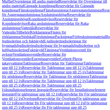
Muffar
Övergångar till andra material
Reservdelar för Övergångar till
andra material
Gängade kopplingar
Reservdelar för Gängade
kopplingar
Flänskopplingar
Flänsbussningar
Aggregatanslutningar
Rese
för Aggregatanslutningar
Anslutningsböjar
Reservdelar för
Anslutningsböjar
Kopplingshylsor
Reservdelar för
Kopplingshylsor
Raka anslutningar
Reservdelar för Raka
anslutningar
Vattenlås
Reservdelar för
Vattenlås
Tillbehör
Rörklammrar
Fästen för
rörklammrar
Stödskal
Förslutningar
Packningar
Förbrukningsmaterial
Br
ljudisolering och fuktskydd
Ljudisolering
Isoleringar för
byggnadsljudisolering
Isoleringar för byggnadsljudisolering och
luftljudsisolering
Fuktskydd
Tätningar
Ventilationsventil för
avlopp
Ventilationsventiler
Reservdelar för
Ventilationsventiler
Energisparventiler
Geberit Pluvia
takavvattning
Takbrunnar
Reservdelar för Takbrunnar
Takbrunnar
upp till 12 l/s
Reservdelar för Takbrunnar upp till 12 l/s
Takbrunnar
upp till 25 l/s
Reservdelar för Takbrunnar upp till 25 l/s
Takbrunnar
för stödrännor
Reservdelar för Takbrunnar för stödrännor
Takbrunnar
upp till 12 l/s
Reservdelar för Takbrunnar upp till 12 l/s
Takbrunnar
upp till 25 l/s
Reservdelar för Takbrunnar upp till 25
l/s
Installationselement ångspärr
Reservdelar för Installationselement
ångspärr
För takbrunnar upp till 12 l/s
Reservdelar för För takbrunnar
upp till 12 l/s
Överlopp
Reservdelar för Överlopp
För takbrunnar upp
till 12 l/s
Reservdelar för För takbrunnar upp till 12 l/s
För takbrunnar
upp till 25 l/s
Reservdelar för För takbrunnar upp till 25