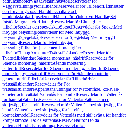
badrumsmöbler
Väggavställningsytor
Reservdelar för
Väggavställningsytor
Tillbehör
Reservdelar för Tillbehör
Lådinsatser
och förvaringsboxar
Handdukshållare och
handdukskrokar
Ljuselement
Hållare för bänkskivor
Handtag
Set
fotstöd
Magnettavlor
Eluttag
Reservdelar för Eluttag
Fler
tillbehör
Speglar och spegelskåp
Spegel
Reservdelar för Spegel
Med
inbyggd belysning
Reservdelar för Med inbyggd
belysning
Spegelskåp
Reservdelar för Spegelskåp
Med inbyggd
belysning
Reservdelar för Med inbyggd
belysning
Tillbehör
Ljuselement
Handtag
Fler
tillbehör
Eluttag
Armaturer
Tvättställsblandare
Reservdelar för
Tvättställsblandare
Stående montering, nätdrift
Reservdelar för
Stående montering, nätdrift
Stående montering,
batteridrift
Reservdelar för Stående montering, batteridrift
Stående
montering, generatordrift
Reservdelar för Stående montering,
generatordrift
Tillbehör
Reservdelar för Tillbehör
För
tvättställsblandare
Reservdelar för För
tvättställsblandare
Apparatanslutningar för tvättområde, köksvask,
enheter och tvättställ
Vattenlås för handfat
Reservdelar för Vattenlås
för handfat
Vattenlås
Reservdelar för Vattenlås
Vattenlås med
skiljevägg för handfat
Reservdelar för Vattenlås med skiljevägg för
handfat
Vattenlås med skiljevägg för handfat,
kompaktmodell
Reservdelar för Vattenlås med skiljevägg för handfat,
kompaktmodell
Dolda vattenlås
Reservdelar för Dolda
vattenlås
Handfatsanslutningar
Reservdelar för