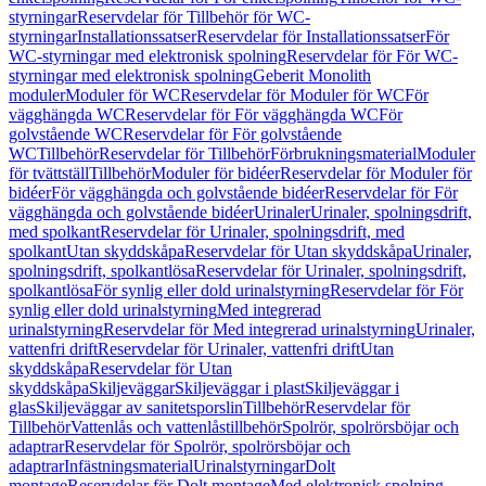
styrningar
Reservdelar för Tillbehör för WC-
styrningar
Installationssatser
Reservdelar för Installationssatser
För
WC-styrningar med elektronisk spolning
Reservdelar för För WC-
styrningar med elektronisk spolning
Geberit Monolith
moduler
Moduler för WC
Reservdelar för Moduler för WC
För
vägghängda WC
Reservdelar för För vägghängda WC
För
golvstående WC
Reservdelar för För golvstående
WC
Tillbehör
Reservdelar för Tillbehör
Förbrukningsmaterial
Moduler
för tvättställ
Tillbehör
Moduler för bidéer
Reservdelar för Moduler för
bidéer
För vägghängda och golvstående bidéer
Reservdelar för För
vägghängda och golvstående bidéer
Urinaler
Urinaler, spolningsdrift,
med spolkant
Reservdelar för Urinaler, spolningsdrift, med
spolkant
Utan skyddskåpa
Reservdelar för Utan skyddskåpa
Urinaler,
spolningsdrift, spolkantlösa
Reservdelar för Urinaler, spolningsdrift,
spolkantlösa
För synlig eller dold urinalstyrning
Reservdelar för För
synlig eller dold urinalstyrning
Med integrerad
urinalstyrning
Reservdelar för Med integrerad urinalstyrning
Urinaler,
vattenfri drift
Reservdelar för Urinaler, vattenfri drift
Utan
skyddskåpa
Reservdelar för Utan
skyddskåpa
Skiljeväggar
Skiljeväggar i plast
Skiljeväggar i
glas
Skiljeväggar av sanitetsporslin
Tillbehör
Reservdelar för
Tillbehör
Vattenlås och vattenlåstillbehör
Spolrör, spolrörsböjar och
adaptrar
Reservdelar för Spolrör, spolrörsböjar och
adaptrar
Infästningsmaterial
Urinalstyrningar
Dolt
montage
Reservdelar för Dolt montage
Med elektronisk spolning,