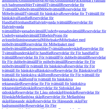
anslutning
Anslutningsböjar
Skydd
Anslutningar
Packningar
Tvättställ
och badrumsmöbler
Tvättställ
Tvättställ
Reservdelar för
Tvättställ
Dubbeltvättställ
Möbeltvättställ
Reservdelar för
Möbeltvättställ
Tvättställ för bänkskiva
Reservdelar för Tvättställ för
bänkskiva
Handfat
Reservdelar för
Handfat
Hörnhandfat
Halvinbyggda tvättställ
Reservdelar för
Halvinbyggda
tvättställ
Inbyggnadstvättställ
Underbyggnadstvättställ
Reservdelar för
Underbyggnadstvättställ
Tillbehör
Propp för
avlopp
Infästningsmaterial
Möbelpaket
Möbelpaket med
möbeltvättställ
Reservdelar för Möbelpaket med
möbeltvättställ
Badrumsmöbler
Tvättställsunderskåp
Reservdelar för
Tvättställsunderskåp
För handfat
Reservdelar för För handfat
För
tvättställ
Reservdelar för För tvättställ
För dubbeltvättställ
Reservdelar
för För dubbeltvättställ
För möbeltvättställ
Reservdelar för För
möbeltvättställ
För tvättställ för bänkskiva
Reservdelar för För
tvättställ för bänkskiva
Bänkskivor
Reservdelar för Bänkskivor
För
tvättställ för bänkskiva skålform
Reservdelar för För tvättställ för
bänkskiva skålform
För tvättställ för bänkskiva
rektangulärt
Reservdelar för För tvättställ för bänkskiva
rektangulärt
Sidoskåp
Reservdelar för Sidoskåp
Låga
sidoskåp
Reservdelar för Låga sidoskåp
Högskåp
Reservdelar för
Högskåp
Mellanhöga skåp
Reservdelar för Mellanhöga
skåp
Hängande skåp
Reservdelar för Hängande skåp
Fler
badrumsmöbler
Reservdelar för Fler