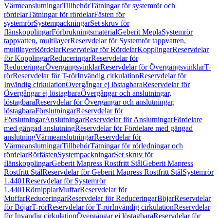
Värmeanslutningar
Tillbehör
Tätningar för systemrör och
rördelar
Tätningar för rördelar
Fästen för
systemrör
Systempackningar
Set skruv för
flänskopplingar
Förbrukningsmaterial
Geberit Mepla
Systemrör
tappvatten, multilayer
Reservdelar för Systemrör tappvatten,
multilayer
Rördelar
Reservdelar för Rördelar
Kopplingar
Reservdelar
för Kopplingar
Reduceringar
Reservdelar för
Reduceringar
Övergångsvinklar
Reservdelar för Övergångsvinklar
T-
rör
Reservdelar för T-rör
Invändig cirkulation
Reservdelar för
Invändig cirkulation
Övergångar ej löstagbara
Reservdelar för
Övergångar ej löstagbara
Övergångar och anslutningar,
löstagbara
Reservdelar för Övergångar och anslutningar,
löstagbara
Förslutningar
Reservdelar för
Förslutningar
Anslutningar
Reservdelar för Anslutningar
Fördelare
med gängad anslutning
Reservdelar för Fördelare med gängad
anslutning
Värmeanslutningar
Reservdelar för
Värmeanslutningar
Tillbehör
Tätningar för rörledningar och
rördelar
Rörfästen
Systempackningar
Set skruv för
flänskopplingar
Geberit Mapress Rostfritt Stål
Geberit Mapress
Rostfritt Stål
Reservdelar för Geberit Mapress Rostfritt Stål
Systemrör
1.4401
Reservdelar för Systemrör
1.4401
Rörnipplar
Muffar
Reservdelar för
Muffar
Reduceringar
Reservdelar för Reduceringar
Böjar
Reservdelar
för Böjar
T-rör
Reservdelar för T-rör
Invändig cirkulation
Reservdelar
för Invändig cirkulation
Övergångar ej löstagbara
Reservdelar för