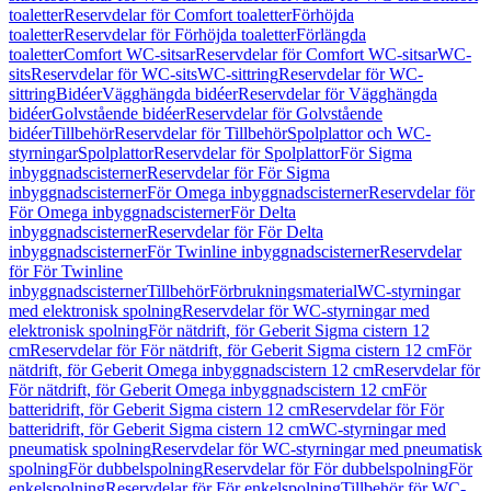
toaletter
Reservdelar för Comfort toaletter
Förhöjda
toaletter
Reservdelar för Förhöjda toaletter
Förlängda
toaletter
Comfort WC-sitsar
Reservdelar för Comfort WC-sitsar
WC-
sits
Reservdelar för WC-sits
WC-sittring
Reservdelar för WC-
sittring
Bidéer
Vägghängda bidéer
Reservdelar för Vägghängda
bidéer
Golvstående bidéer
Reservdelar för Golvstående
bidéer
Tillbehör
Reservdelar för Tillbehör
Spolplattor och WC-
styrningar
Spolplattor
Reservdelar för Spolplattor
För Sigma
inbyggnadscisterner
Reservdelar för För Sigma
inbyggnadscisterner
För Omega inbyggnadscisterner
Reservdelar för
För Omega inbyggnadscisterner
För Delta
inbyggnadscisterner
Reservdelar för För Delta
inbyggnadscisterner
För Twinline inbyggnadscisterner
Reservdelar
för För Twinline
inbyggnadscisterner
Tillbehör
Förbrukningsmaterial
WC-styrningar
med elektronisk spolning
Reservdelar för WC-styrningar med
elektronisk spolning
För nätdrift, för Geberit Sigma cistern 12
cm
Reservdelar för För nätdrift, för Geberit Sigma cistern 12 cm
För
nätdrift, för Geberit Omega inbyggnadscistern 12 cm
Reservdelar för
För nätdrift, för Geberit Omega inbyggnadscistern 12 cm
För
batteridrift, för Geberit Sigma cistern 12 cm
Reservdelar för För
batteridrift, för Geberit Sigma cistern 12 cm
WC-styrningar med
pneumatisk spolning
Reservdelar för WC-styrningar med pneumatisk
spolning
För dubbelspolning
Reservdelar för För dubbelspolning
För
enkelspolning
Reservdelar för För enkelspolning
Tillbehör för WC-