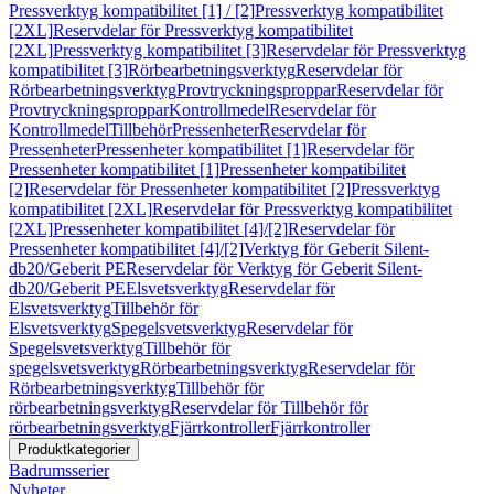
Pressverktyg kompatibilitet [1] / [2]
Pressverktyg kompatibilitet
[2XL]
Reservdelar för Pressverktyg kompatibilitet
[2XL]
Pressverktyg kompatibilitet [3]
Reservdelar för Pressverktyg
kompatibilitet [3]
Rörbearbetningsverktyg
Reservdelar för
Rörbearbetningsverktyg
Provtryckningsproppar
Reservdelar för
Provtryckningsproppar
Kontrollmedel
Reservdelar för
Kontrollmedel
Tillbehör
Pressenheter
Reservdelar för
Pressenheter
Pressenheter kompatibilitet [1]
Reservdelar för
Pressenheter kompatibilitet [1]
Pressenheter kompatibilitet
[2]
Reservdelar för Pressenheter kompatibilitet [2]
Pressverktyg
kompatibilitet [2XL]
Reservdelar för Pressverktyg kompatibilitet
[2XL]
Pressenheter kompatibilitet [4]/[2]
Reservdelar för
Pressenheter kompatibilitet [4]/[2]
Verktyg för Geberit Silent-
db20/Geberit PE
Reservdelar för Verktyg för Geberit Silent-
db20/Geberit PE
Elsvetsverktyg
Reservdelar för
Elsvetsverktyg
Tillbehör för
Elsvetsverktyg
Spegelsvetsverktyg
Reservdelar för
Spegelsvetsverktyg
Tillbehör för
spegelsvetsverktyg
Rörbearbetningsverktyg
Reservdelar för
Rörbearbetningsverktyg
Tillbehör för
rörbearbetningsverktyg
Reservdelar för Tillbehör för
rörbearbetningsverktyg
Fjärrkontroller
Fjärrkontroller
Produktkategorier
Badrumsserier
Nyheter