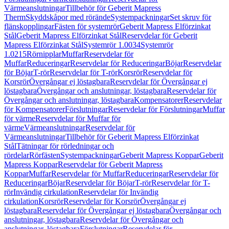
Värmeanslutningar
Tillbehör för Geberit Mapress
Therm
Skyddskåpor med rörände
Systempackningar
Set skruv för
flänskopplingar
Fästen för systemrör
Geberit Mapress Elförzinkat
Stål
Geberit Mapress Elförzinkat Stål
Reservdelar för Geberit
Mapress Elförzinkat Stål
Systemrör 1.0034
Systemrör
1.0215
Rörnipplar
Muffar
Reservdelar för
Muffar
Reduceringar
Reservdelar för Reduceringar
Böjar
Reservdelar
för Böjar
T-rör
Reservdelar för T-rör
Korsrör
Reservdelar för
Korsrör
Övergångar ej löstagbara
Reservdelar för Övergångar ej
löstagbara
Övergångar och anslutningar, löstagbara
Reservdelar för
Övergångar och anslutningar, löstagbara
Kompensatorer
Reservdelar
för Kompensatorer
Förslutningar
Reservdelar för Förslutningar
Muffar
för värme
Reservdelar för Muffar för
värme
Värmeanslutningar
Reservdelar för
Värmeanslutningar
Tillbehör för Geberit Mapress Elförzinkat
Stål
Tätningar för rörledningar och
rördelar
Rörfästen
Systempackningar
Geberit Mapress Koppar
Geberit
Mapress Koppar
Reservdelar för Geberit Mapress
Koppar
Muffar
Reservdelar för Muffar
Reduceringar
Reservdelar för
Reduceringar
Böjar
Reservdelar för Böjar
T-rör
Reservdelar för T-
rör
Invändig cirkulation
Reservdelar för Invändig
cirkulation
Korsrör
Reservdelar för Korsrör
Övergångar ej
löstagbara
Reservdelar för Övergångar ej löstagbara
Övergångar och
anslutningar, löstagbara
Reservdelar för Övergångar och
anslutningar, löstagbara
Förslutningar
Reservdelar för