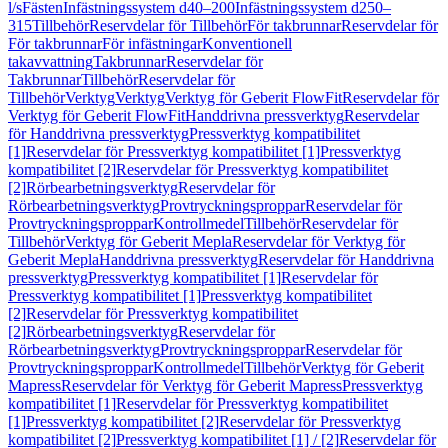
l/s
Fästen
Infästningssystem d40–200
Infästningssystem d250–
315
Tillbehör
Reservdelar för Tillbehör
För takbrunnar
Reservdelar för
För takbrunnar
För infästningar
Konventionell
takavvattning
Takbrunnar
Reservdelar för
Takbrunnar
Tillbehör
Reservdelar för
Tillbehör
Verktyg
Verktyg
Verktyg för Geberit FlowFit
Reservdelar för
Verktyg för Geberit FlowFit
Handdrivna pressverktyg
Reservdelar
för Handdrivna pressverktyg
Pressverktyg kompatibilitet
[1]
Reservdelar för Pressverktyg kompatibilitet [1]
Pressverktyg
kompatibilitet [2]
Reservdelar för Pressverktyg kompatibilitet
[2]
Rörbearbetningsverktyg
Reservdelar för
Rörbearbetningsverktyg
Provtryckningsproppar
Reservdelar för
Provtryckningsproppar
Kontrollmedel
Tillbehör
Reservdelar för
Tillbehör
Verktyg för Geberit Mepla
Reservdelar för Verktyg för
Geberit Mepla
Handdrivna pressverktyg
Reservdelar för Handdrivna
pressverktyg
Pressverktyg kompatibilitet [1]
Reservdelar för
Pressverktyg kompatibilitet [1]
Pressverktyg kompatibilitet
[2]
Reservdelar för Pressverktyg kompatibilitet
[2]
Rörbearbetningsverktyg
Reservdelar för
Rörbearbetningsverktyg
Provtryckningsproppar
Reservdelar för
Provtryckningsproppar
Kontrollmedel
Tillbehör
Verktyg för Geberit
Mapress
Reservdelar för Verktyg för Geberit Mapress
Pressverktyg
kompatibilitet [1]
Reservdelar för Pressverktyg kompatibilitet
[1]
Pressverktyg kompatibilitet [2]
Reservdelar för Pressverktyg
kompatibilitet [2]
Pressverktyg kompatibilitet [1] / [2]
Reservdelar för