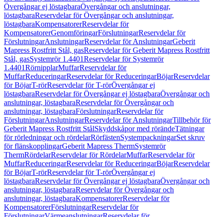
Övergångar ej löstagbara
Övergångar och anslutningar,
löstagbara
Reservdelar för Övergångar och anslutningar,
löstagbara
Kompensatorer
Reservdelar för
Kompensatorer
Genomföringar
Förslutningar
Reservdelar för
Förslutningar
Anslutningar
Reservdelar för Anslutningar
Geberit
Mapress Rostfritt Stål, gas
Reservdelar för Geberit Mapress Rostfritt
Stål, gas
Systemrör 1.4401
Reservdelar för Systemrör
1.4401
Rörnipplar
Muffar
Reservdelar för
Muffar
Reduceringar
Reservdelar för Reduceringar
Böjar
Reservdelar
för Böjar
T-rör
Reservdelar för T-rör
Övergångar ej
löstagbara
Reservdelar för Övergångar ej löstagbara
Övergångar och
anslutningar, löstagbara
Reservdelar för Övergångar och
anslutningar, löstagbara
Förslutningar
Reservdelar för
Förslutningar
Anslutningar
Reservdelar för Anslutningar
Tillbehör för
Geberit Mapress Rostfritt Stål
Skyddskåpor med rörände
Tätningar
för rörledningar och rördelar
Rörfästen
Systempackningar
Set skruv
för flänskopplingar
Geberit Mapress Therm
Systemrör
Therm
Rördelar
Reservdelar för Rördelar
Muffar
Reservdelar för
Muffar
Reduceringar
Reservdelar för Reduceringar
Böjar
Reservdelar
för Böjar
T-rör
Reservdelar för T-rör
Övergångar ej
löstagbara
Reservdelar för Övergångar ej löstagbara
Övergångar och
anslutningar, löstagbara
Reservdelar för Övergångar och
anslutningar, löstagbara
Kompensatorer
Reservdelar för
Kompensatorer
Förslutningar
Reservdelar för
Förslutningar
Värmeanslutningar
Reservdelar för