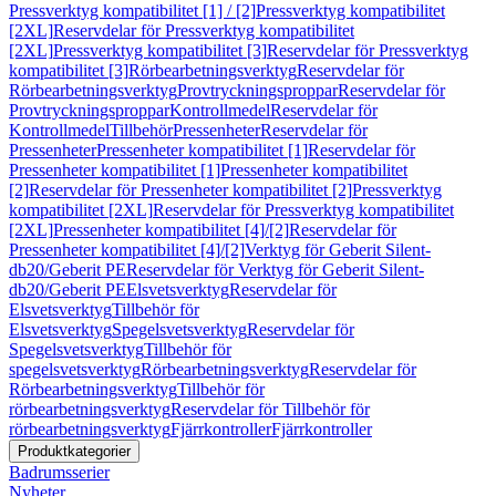
Pressverktyg kompatibilitet [1] / [2]
Pressverktyg kompatibilitet
[2XL]
Reservdelar för Pressverktyg kompatibilitet
[2XL]
Pressverktyg kompatibilitet [3]
Reservdelar för Pressverktyg
kompatibilitet [3]
Rörbearbetningsverktyg
Reservdelar för
Rörbearbetningsverktyg
Provtryckningsproppar
Reservdelar för
Provtryckningsproppar
Kontrollmedel
Reservdelar för
Kontrollmedel
Tillbehör
Pressenheter
Reservdelar för
Pressenheter
Pressenheter kompatibilitet [1]
Reservdelar för
Pressenheter kompatibilitet [1]
Pressenheter kompatibilitet
[2]
Reservdelar för Pressenheter kompatibilitet [2]
Pressverktyg
kompatibilitet [2XL]
Reservdelar för Pressverktyg kompatibilitet
[2XL]
Pressenheter kompatibilitet [4]/[2]
Reservdelar för
Pressenheter kompatibilitet [4]/[2]
Verktyg för Geberit Silent-
db20/Geberit PE
Reservdelar för Verktyg för Geberit Silent-
db20/Geberit PE
Elsvetsverktyg
Reservdelar för
Elsvetsverktyg
Tillbehör för
Elsvetsverktyg
Spegelsvetsverktyg
Reservdelar för
Spegelsvetsverktyg
Tillbehör för
spegelsvetsverktyg
Rörbearbetningsverktyg
Reservdelar för
Rörbearbetningsverktyg
Tillbehör för
rörbearbetningsverktyg
Reservdelar för Tillbehör för
rörbearbetningsverktyg
Fjärrkontroller
Fjärrkontroller
Produktkategorier
Badrumsserier
Nyheter