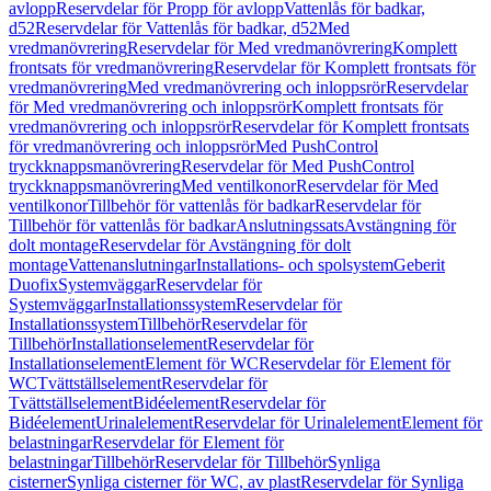
avlopp
Reservdelar för Propp för avlopp
Vattenlås för badkar,
d52
Reservdelar för Vattenlås för badkar, d52
Med
vredmanövrering
Reservdelar för Med vredmanövrering
Komplett
frontsats för vredmanövrering
Reservdelar för Komplett frontsats för
vredmanövrering
Med vredmanövrering och inloppsrör
Reservdelar
för Med vredmanövrering och inloppsrör
Komplett frontsats för
vredmanövrering och inloppsrör
Reservdelar för Komplett frontsats
för vredmanövrering och inloppsrör
Med PushControl
tryckknappsmanövrering
Reservdelar för Med PushControl
tryckknappsmanövrering
Med ventilkonor
Reservdelar för Med
ventilkonor
Tillbehör för vattenlås för badkar
Reservdelar för
Tillbehör för vattenlås för badkar
Anslutningssats
Avstängning för
dolt montage
Reservdelar för Avstängning för dolt
montage
Vattenanslutningar
Installations- och spolsystem
Geberit
Duofix
Systemväggar
Reservdelar för
Systemväggar
Installationssystem
Reservdelar för
Installationssystem
Tillbehör
Reservdelar för
Tillbehör
Installationselement
Reservdelar för
Installationselement
Element för WC
Reservdelar för Element för
WC
Tvättställselement
Reservdelar för
Tvättställselement
Bidéelement
Reservdelar för
Bidéelement
Urinalelement
Reservdelar för Urinalelement
Element för
belastningar
Reservdelar för Element för
belastningar
Tillbehör
Reservdelar för Tillbehör
Synliga
cisterner
Synliga cisterner för WC, av plast
Reservdelar för Synliga