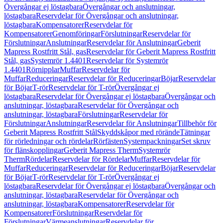
Övergångar ej löstagbara
Övergångar och anslutningar,
löstagbara
Reservdelar för Övergångar och anslutningar,
löstagbara
Kompensatorer
Reservdelar för
Kompensatorer
Genomföringar
Förslutningar
Reservdelar för
Förslutningar
Anslutningar
Reservdelar för Anslutningar
Geberit
Mapress Rostfritt Stål, gas
Reservdelar för Geberit Mapress Rostfritt
Stål, gas
Systemrör 1.4401
Reservdelar för Systemrör
1.4401
Rörnipplar
Muffar
Reservdelar för
Muffar
Reduceringar
Reservdelar för Reduceringar
Böjar
Reservdelar
för Böjar
T-rör
Reservdelar för T-rör
Övergångar ej
löstagbara
Reservdelar för Övergångar ej löstagbara
Övergångar och
anslutningar, löstagbara
Reservdelar för Övergångar och
anslutningar, löstagbara
Förslutningar
Reservdelar för
Förslutningar
Anslutningar
Reservdelar för Anslutningar
Tillbehör för
Geberit Mapress Rostfritt Stål
Skyddskåpor med rörände
Tätningar
för rörledningar och rördelar
Rörfästen
Systempackningar
Set skruv
för flänskopplingar
Geberit Mapress Therm
Systemrör
Therm
Rördelar
Reservdelar för Rördelar
Muffar
Reservdelar för
Muffar
Reduceringar
Reservdelar för Reduceringar
Böjar
Reservdelar
för Böjar
T-rör
Reservdelar för T-rör
Övergångar ej
löstagbara
Reservdelar för Övergångar ej löstagbara
Övergångar och
anslutningar, löstagbara
Reservdelar för Övergångar och
anslutningar, löstagbara
Kompensatorer
Reservdelar för
Kompensatorer
Förslutningar
Reservdelar för
Förslutningar
Värmeanslutningar
Reservdelar för