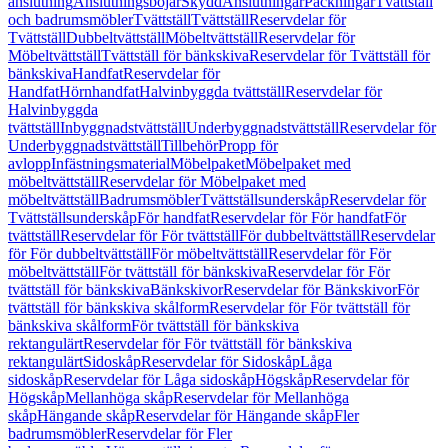
anslutning
Anslutningsböjar
Skydd
Anslutningar
Packningar
Tvättställ
och badrumsmöbler
Tvättställ
Tvättställ
Reservdelar för
Tvättställ
Dubbeltvättställ
Möbeltvättställ
Reservdelar för
Möbeltvättställ
Tvättställ för bänkskiva
Reservdelar för Tvättställ för
bänkskiva
Handfat
Reservdelar för
Handfat
Hörnhandfat
Halvinbyggda tvättställ
Reservdelar för
Halvinbyggda
tvättställ
Inbyggnadstvättställ
Underbyggnadstvättställ
Reservdelar för
Underbyggnadstvättställ
Tillbehör
Propp för
avlopp
Infästningsmaterial
Möbelpaket
Möbelpaket med
möbeltvättställ
Reservdelar för Möbelpaket med
möbeltvättställ
Badrumsmöbler
Tvättställsunderskåp
Reservdelar för
Tvättställsunderskåp
För handfat
Reservdelar för För handfat
För
tvättställ
Reservdelar för För tvättställ
För dubbeltvättställ
Reservdelar
för För dubbeltvättställ
För möbeltvättställ
Reservdelar för För
möbeltvättställ
För tvättställ för bänkskiva
Reservdelar för För
tvättställ för bänkskiva
Bänkskivor
Reservdelar för Bänkskivor
För
tvättställ för bänkskiva skålform
Reservdelar för För tvättställ för
bänkskiva skålform
För tvättställ för bänkskiva
rektangulärt
Reservdelar för För tvättställ för bänkskiva
rektangulärt
Sidoskåp
Reservdelar för Sidoskåp
Låga
sidoskåp
Reservdelar för Låga sidoskåp
Högskåp
Reservdelar för
Högskåp
Mellanhöga skåp
Reservdelar för Mellanhöga
skåp
Hängande skåp
Reservdelar för Hängande skåp
Fler
badrumsmöbler
Reservdelar för Fler