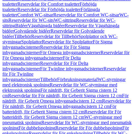
toaletter
Reservdelar för Comfort toaletter
Förhöjda
toaletter
Reservdelar för Förhöjda toaletter
Förlängda
toaletter
Comfort WC-sitsar
Reservdelar för Comfort WC-sitsar
WC-
sits
Reservdelar för WC-sits
WC-sittring
Reservdelar för WC-
sittring
Bidéer
Vägghängda bidéer
Reservdelar för Vägghängda
bidéer
Golvstående bidéer
Reservdelar för Golvstående
bidéer
Tillbehör
Reservdelar för Tillbehör
Spolplattor och WC-
styrningar
Spolplattor
Reservdelar för Spolplattor
För Sigma
inbyggnadscisterner
Reservdelar för För Sigma
inbyggnadscisterner
För Omega inbyggnadscisterner
Reservdelar för
För Omega inbyggnadscisterner
För Delta
inbyggnadscisterner
Reservdelar för För Delta
inbyggnadscisterner
För Twinline inbyggnadscisterner
Reservdelar
för För Twinline
inbyggnadscisterner
Tillbehör
Förbrukningsmaterial
WC-styrningar
med elektronisk spolning
Reservdelar för WC-styrningar med
elektronisk spolning
För nätdrift, för Geberit Sigma cistern 12
cm
Reservdelar för För nätdrift, för Geberit Sigma cistern 12 cm
För
nätdrift, för Geberit Omega inbyggnadscistern 12 cm
Reservdelar för
För nätdrift, för Geberit Omega inbyggnadscistern 12 cm
För
batteridrift, för Geberit Sigma cistern 12 cm
Reservdelar för För
batteridrift, för Geberit Sigma cistern 12 cm
WC-styrningar med
pneumatisk spolning
Reservdelar för WC-styrningar med pneumatisk
spolning
För dubbelspolning
Reservdelar för För dubbelspolning
För
enkelspolning
Reservdelar för För enkelspolning
Tillbehör för WC-