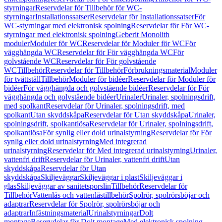
styrningar
Reservdelar för Tillbehör för WC-
styrningar
Installationssatser
Reservdelar för Installationssatser
För
WC-styrningar med elektronisk spolning
Reservdelar för För WC-
styrningar med elektronisk spolning
Geberit Monolith
moduler
Moduler för WC
Reservdelar för Moduler för WC
För
vägghängda WC
Reservdelar för För vägghängda WC
För
golvstående WC
Reservdelar för För golvstående
WC
Tillbehör
Reservdelar för Tillbehör
Förbrukningsmaterial
Moduler
för tvättställ
Tillbehör
Moduler för bidéer
Reservdelar för Moduler för
bidéer
För vägghängda och golvstående bidéer
Reservdelar för För
vägghängda och golvstående bidéer
Urinaler
Urinaler, spolningsdrift,
med spolkant
Reservdelar för Urinaler, spolningsdrift, med
spolkant
Utan skyddskåpa
Reservdelar för Utan skyddskåpa
Urinaler,
spolningsdrift, spolkantlösa
Reservdelar för Urinaler, spolningsdrift,
spolkantlösa
För synlig eller dold urinalstyrning
Reservdelar för För
synlig eller dold urinalstyrning
Med integrerad
urinalstyrning
Reservdelar för Med integrerad urinalstyrning
Urinaler,
vattenfri drift
Reservdelar för Urinaler, vattenfri drift
Utan
skyddskåpa
Reservdelar för Utan
skyddskåpa
Skiljeväggar
Skiljeväggar i plast
Skiljeväggar i
glas
Skiljeväggar av sanitetsporslin
Tillbehör
Reservdelar för
Tillbehör
Vattenlås och vattenlåstillbehör
Spolrör, spolrörsböjar och
adaptrar
Reservdelar för Spolrör, spolrörsböjar och
adaptrar
Infästningsmaterial
Urinalstyrningar
Dolt
montage
Reservdelar för Dolt montage
Med elektronisk spolning,