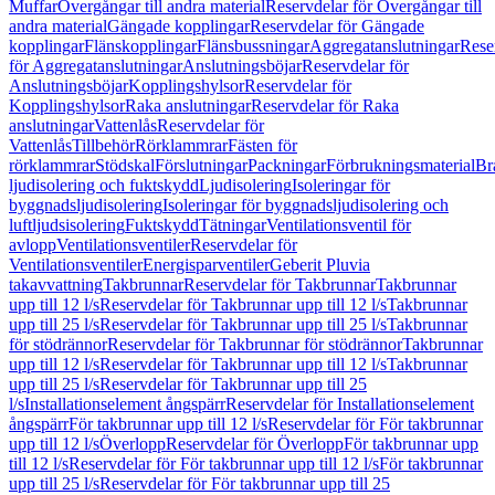
Muffar
Övergångar till andra material
Reservdelar för Övergångar till
andra material
Gängade kopplingar
Reservdelar för Gängade
kopplingar
Flänskopplingar
Flänsbussningar
Aggregatanslutningar
Rese
för Aggregatanslutningar
Anslutningsböjar
Reservdelar för
Anslutningsböjar
Kopplingshylsor
Reservdelar för
Kopplingshylsor
Raka anslutningar
Reservdelar för Raka
anslutningar
Vattenlås
Reservdelar för
Vattenlås
Tillbehör
Rörklammrar
Fästen för
rörklammrar
Stödskal
Förslutningar
Packningar
Förbrukningsmaterial
Br
ljudisolering och fuktskydd
Ljudisolering
Isoleringar för
byggnadsljudisolering
Isoleringar för byggnadsljudisolering och
luftljudsisolering
Fuktskydd
Tätningar
Ventilationsventil för
avlopp
Ventilationsventiler
Reservdelar för
Ventilationsventiler
Energisparventiler
Geberit Pluvia
takavvattning
Takbrunnar
Reservdelar för Takbrunnar
Takbrunnar
upp till 12 l/s
Reservdelar för Takbrunnar upp till 12 l/s
Takbrunnar
upp till 25 l/s
Reservdelar för Takbrunnar upp till 25 l/s
Takbrunnar
för stödrännor
Reservdelar för Takbrunnar för stödrännor
Takbrunnar
upp till 12 l/s
Reservdelar för Takbrunnar upp till 12 l/s
Takbrunnar
upp till 25 l/s
Reservdelar för Takbrunnar upp till 25
l/s
Installationselement ångspärr
Reservdelar för Installationselement
ångspärr
För takbrunnar upp till 12 l/s
Reservdelar för För takbrunnar
upp till 12 l/s
Överlopp
Reservdelar för Överlopp
För takbrunnar upp
till 12 l/s
Reservdelar för För takbrunnar upp till 12 l/s
För takbrunnar
upp till 25 l/s
Reservdelar för För takbrunnar upp till 25