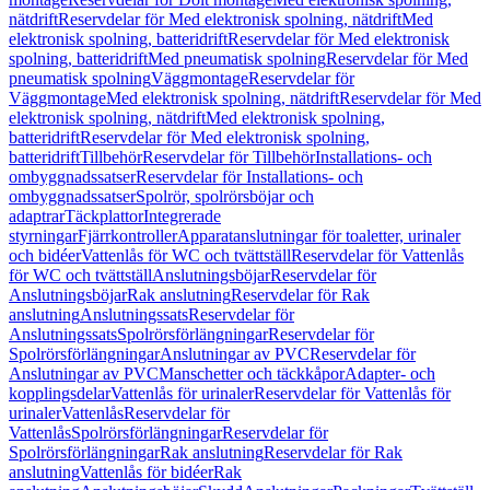
nätdrift
Reservdelar för Med elektronisk spolning, nätdrift
Med
elektronisk spolning, batteridrift
Reservdelar för Med elektronisk
spolning, batteridrift
Med pneumatisk spolning
Reservdelar för Med
pneumatisk spolning
Väggmontage
Reservdelar för
Väggmontage
Med elektronisk spolning, nätdrift
Reservdelar för Med
elektronisk spolning, nätdrift
Med elektronisk spolning,
batteridrift
Reservdelar för Med elektronisk spolning,
batteridrift
Tillbehör
Reservdelar för Tillbehör
Installations- och
ombyggnadssatser
Reservdelar för Installations- och
ombyggnadssatser
Spolrör, spolrörsböjar och
adaptrar
Täckplattor
Integrerade
styrningar
Fjärrkontroller
Apparatanslutningar för toaletter, urinaler
och bidéer
Vattenlås för WC och tvättställ
Reservdelar för Vattenlås
för WC och tvättställ
Anslutningsböjar
Reservdelar för
Anslutningsböjar
Rak anslutning
Reservdelar för Rak
anslutning
Anslutningssats
Reservdelar för
Anslutningssats
Spolrörsförlängningar
Reservdelar för
Spolrörsförlängningar
Anslutningar av PVC
Reservdelar för
Anslutningar av PVC
Manschetter och täckkåpor
Adapter- och
kopplingsdelar
Vattenlås för urinaler
Reservdelar för Vattenlås för
urinaler
Vattenlås
Reservdelar för
Vattenlås
Spolrörsförlängningar
Reservdelar för
Spolrörsförlängningar
Rak anslutning
Reservdelar för Rak
anslutning
Vattenlås för bidéer
Rak