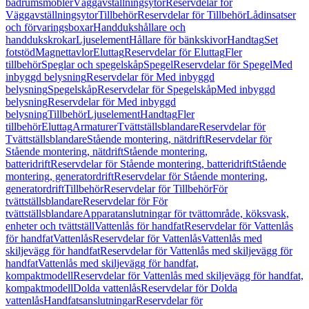
badrumsmöbler
Väggavställningsytor
Reservdelar för
Väggavställningsytor
Tillbehör
Reservdelar för Tillbehör
Lådinsatser
och förvaringsboxar
Handdukshållare och
handdukskrokar
Ljuselement
Hållare för bänkskivor
Handtag
Set
fotstöd
Magnettavlor
Eluttag
Reservdelar för Eluttag
Fler
tillbehör
Speglar och spegelskåp
Spegel
Reservdelar för Spegel
Med
inbyggd belysning
Reservdelar för Med inbyggd
belysning
Spegelskåp
Reservdelar för Spegelskåp
Med inbyggd
belysning
Reservdelar för Med inbyggd
belysning
Tillbehör
Ljuselement
Handtag
Fler
tillbehör
Eluttag
Armaturer
Tvättställsblandare
Reservdelar för
Tvättställsblandare
Stående montering, nätdrift
Reservdelar för
Stående montering, nätdrift
Stående montering,
batteridrift
Reservdelar för Stående montering, batteridrift
Stående
montering, generatordrift
Reservdelar för Stående montering,
generatordrift
Tillbehör
Reservdelar för Tillbehör
För
tvättställsblandare
Reservdelar för För
tvättställsblandare
Apparatanslutningar för tvättområde, köksvask,
enheter och tvättställ
Vattenlås för handfat
Reservdelar för Vattenlås
för handfat
Vattenlås
Reservdelar för Vattenlås
Vattenlås med
skiljevägg för handfat
Reservdelar för Vattenlås med skiljevägg för
handfat
Vattenlås med skiljevägg för handfat,
kompaktmodell
Reservdelar för Vattenlås med skiljevägg för handfat,
kompaktmodell
Dolda vattenlås
Reservdelar för Dolda
vattenlås
Handfatsanslutningar
Reservdelar för