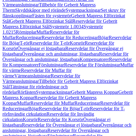
Värmeanslutningar
Tillbehör för Geberit Mapress
Therm
Skyddskåpor med rörände
Systempackningar
Set skruv för
flänskopplingar
Fästen för systemrör
Geberit Mapress Elförzinkat
Stål
Geberit Mapress Elförzinkat Stål
Reservdelar för Geberit
Mapress Elförzinkat Stål
Systemrör 1.0034
Systemrör
1.0215
Rörnipplar
Muffar
Reservdelar för
Muffar
Reduceringar
Reservdelar för Reduceringar
Böjar
Reservdelar
för Böjar
T-rör
Reservdelar för T-rör
Korsrör
Reservdelar för
Korsrör
Övergångar ej löstagbara
Reservdelar för Övergångar ej
löstagbara
Övergångar och anslutningar, löstagbara
Reservdelar för
Övergångar och anslutningar, löstagbara
Kompensatorer
Reservdelar
för Kompensatorer
Förslutningar
Reservdelar för Förslutningar
Muffar
för värme
Reservdelar för Muffar för
värme
Värmeanslutningar
Reservdelar för
Värmeanslutningar
Tillbehör för Geberit Mapress Elförzinkat
Stål
Tätningar för rörledningar och
rördelar
Rörfästen
Systempackningar
Geberit Mapress Koppar
Geberit
Mapress Koppar
Reservdelar för Geberit Mapress
Koppar
Muffar
Reservdelar för Muffar
Reduceringar
Reservdelar för
Reduceringar
Böjar
Reservdelar för Böjar
T-rör
Reservdelar för T-
rör
Invändig cirkulation
Reservdelar för Invändig
cirkulation
Korsrör
Reservdelar för Korsrör
Övergångar ej
löstagbara
Reservdelar för Övergångar ej löstagbara
Övergångar och
anslutningar, löstagbara
Reservdelar för Övergångar och
anslutningar, löstagbara
Förslutningar
Reservdelar för