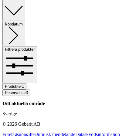
Köpdatum
Filtrera produkter
Produkter
1
Reservdelar
3
Ditt aktuella område
Sverige
©
2026
Geberit AB
Företagsuppgifter
Juridisk meddelande
Dataskyddsinformation