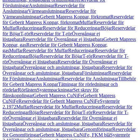
Förslutningar
Anslutningar
Reservdelar för
Anslutningar
Värmeanslutningar
Reservdelar för
Värmeanslutningar
Geberit Mapress Koppar, förkromat
Reservdelar
för Geberit Mapress Koppar, förkromat
Muffar
Reservdelar för
Muffar
Reduceringar
Reservdelar för Reduceringar
Böjar
Reservdelar
för Böjar
T-rör
Reservdelar för T-rör
Övergångar ej
löstagbara
Reservdelar för Övergångar ej löstagbara
Geberit Mapress
Koppar, gas
Reservdelar för Geberit Mapress Koppar,
gas
Muffar
Reservdelar för Muffar
Reduceringar
Reservdelar för
Reduceringar
Böjar
Reservdelar för Böjar
T-rör
Reservdelar för T-
rör
Övergångar ej löstagbara
Reservdelar för Övergångar ej
löstagbara
Övergångar och anslutningar, löstagbara
Reservdelar för
Övergångar och anslutningar, löstagbara
Förslutningar
Reservdelar
för Förslutningar
Anslutningar
Reservdelar för Anslutningar
Tillbehör
för Geberit Mapress Koppar
Tätningar för rörledningar och
rördelar
Rörfästen
Systempackningar
Set skruv för
flänskopplingar
Geberit Mapress CuNiFe
Geberit Mapress
CuNiFe
Reservdelar för Geberit Mapress CuNiFe
Systemrör
2.1972
Muffar
Reservdelar för Muffar
Reduceringar
Reservdelar för
Reduceringar
Böjar
Reservdelar för Böjar
T-rör
Reservdelar för T-
rör
Övergångar ej löstagbara
Reservdelar för Övergångar ej
löstagbara
Övergångar och anslutningar, löstagbara
Reservdelar för
Övergångar och anslutningar, löstagbara
Genomföringar
Reservdelar
för Genomföringar
Geberit Mapress CuNiFe, FKM blå
Systemrör