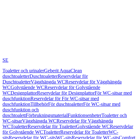
SE
Toaletter och urinaler
Geberit AquaClean
duschtoaletter
Duschtoaletter
Reservdelar för
Duschtoaletter
Vägghängda WC
Reservdelar för Vägghängda
WC
Golvstående WC
Reservdelar för Golvstående
WC
Designplattor
Reservdelar för Designplattor
För WC-sitsar med
duschfunktion
Reservdelar för För WC-sitsar med
duschfunktion
Tillbehör
För duschtoaletter
För WC-sitsar med
duschfunktion och
duschtoalett
Förbrukningsmaterial
Funktionsenheter
Toaletter och
WC-sitsar
Vägghängda WC
Reservdelar för Vägghängda
WC
Toaletter
Reservdelar för Toaletter
Golvstående WC
Reservdelar
för Golvstående WC
Toaletter
Reservdelar för Toaletter
WC-
sits
Reservdelar för WC-sits
WC-sits
Reservdelar för WC-sits
Comfort