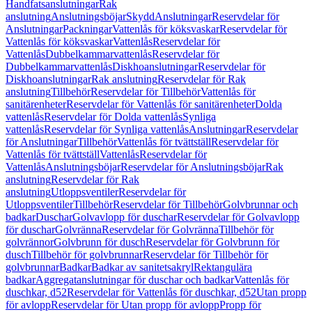
Handfatsanslutningar
Rak
anslutning
Anslutningsböjar
Skydd
Anslutningar
Reservdelar för
Anslutningar
Packningar
Vattenlås för köksvaskar
Reservdelar för
Vattenlås för köksvaskar
Vattenlås
Reservdelar för
Vattenlås
Dubbelkammarvattenlås
Reservdelar för
Dubbelkammarvattenlås
Diskhoanslutningar
Reservdelar för
Diskhoanslutningar
Rak anslutning
Reservdelar för Rak
anslutning
Tillbehör
Reservdelar för Tillbehör
Vattenlås för
sanitärenheter
Reservdelar för Vattenlås för sanitärenheter
Dolda
vattenlås
Reservdelar för Dolda vattenlås
Synliga
vattenlås
Reservdelar för Synliga vattenlås
Anslutningar
Reservdelar
för Anslutningar
Tillbehör
Vattenlås för tvättställ
Reservdelar för
Vattenlås för tvättställ
Vattenlås
Reservdelar för
Vattenlås
Anslutningsböjar
Reservdelar för Anslutningsböjar
Rak
anslutning
Reservdelar för Rak
anslutning
Utloppsventiler
Reservdelar för
Utloppsventiler
Tillbehör
Reservdelar för Tillbehör
Golvbrunnar och
badkar
Duschar
Golvavlopp för duschar
Reservdelar för Golvavlopp
för duschar
Golvränna
Reservdelar för Golvränna
Tillbehör för
golvrännor
Golvbrunn för dusch
Reservdelar för Golvbrunn för
dusch
Tillbehör för golvbrunnar
Reservdelar för Tillbehör för
golvbrunnar
Badkar
Badkar av sanitetsakryl
Rektangulära
badkar
Aggregatanslutningar för duschar och badkar
Vattenlås för
duschkar, d52
Reservdelar för Vattenlås för duschkar, d52
Utan propp
för avlopp
Reservdelar för Utan propp för avlopp
Propp för