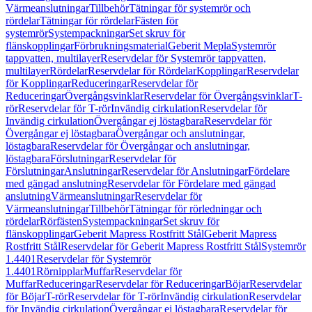
Värmeanslutningar
Tillbehör
Tätningar för systemrör och
rördelar
Tätningar för rördelar
Fästen för
systemrör
Systempackningar
Set skruv för
flänskopplingar
Förbrukningsmaterial
Geberit Mepla
Systemrör
tappvatten, multilayer
Reservdelar för Systemrör tappvatten,
multilayer
Rördelar
Reservdelar för Rördelar
Kopplingar
Reservdelar
för Kopplingar
Reduceringar
Reservdelar för
Reduceringar
Övergångsvinklar
Reservdelar för Övergångsvinklar
T-
rör
Reservdelar för T-rör
Invändig cirkulation
Reservdelar för
Invändig cirkulation
Övergångar ej löstagbara
Reservdelar för
Övergångar ej löstagbara
Övergångar och anslutningar,
löstagbara
Reservdelar för Övergångar och anslutningar,
löstagbara
Förslutningar
Reservdelar för
Förslutningar
Anslutningar
Reservdelar för Anslutningar
Fördelare
med gängad anslutning
Reservdelar för Fördelare med gängad
anslutning
Värmeanslutningar
Reservdelar för
Värmeanslutningar
Tillbehör
Tätningar för rörledningar och
rördelar
Rörfästen
Systempackningar
Set skruv för
flänskopplingar
Geberit Mapress Rostfritt Stål
Geberit Mapress
Rostfritt Stål
Reservdelar för Geberit Mapress Rostfritt Stål
Systemrör
1.4401
Reservdelar för Systemrör
1.4401
Rörnipplar
Muffar
Reservdelar för
Muffar
Reduceringar
Reservdelar för Reduceringar
Böjar
Reservdelar
för Böjar
T-rör
Reservdelar för T-rör
Invändig cirkulation
Reservdelar
för Invändig cirkulation
Övergångar ej löstagbara
Reservdelar för