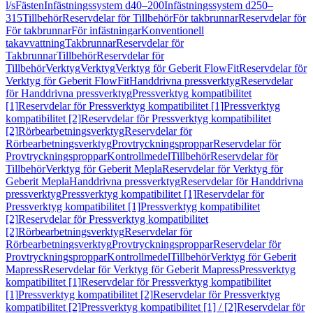
l/s
Fästen
Infästningssystem d40–200
Infästningssystem d250–
315
Tillbehör
Reservdelar för Tillbehör
För takbrunnar
Reservdelar för
För takbrunnar
För infästningar
Konventionell
takavvattning
Takbrunnar
Reservdelar för
Takbrunnar
Tillbehör
Reservdelar för
Tillbehör
Verktyg
Verktyg
Verktyg för Geberit FlowFit
Reservdelar för
Verktyg för Geberit FlowFit
Handdrivna pressverktyg
Reservdelar
för Handdrivna pressverktyg
Pressverktyg kompatibilitet
[1]
Reservdelar för Pressverktyg kompatibilitet [1]
Pressverktyg
kompatibilitet [2]
Reservdelar för Pressverktyg kompatibilitet
[2]
Rörbearbetningsverktyg
Reservdelar för
Rörbearbetningsverktyg
Provtryckningsproppar
Reservdelar för
Provtryckningsproppar
Kontrollmedel
Tillbehör
Reservdelar för
Tillbehör
Verktyg för Geberit Mepla
Reservdelar för Verktyg för
Geberit Mepla
Handdrivna pressverktyg
Reservdelar för Handdrivna
pressverktyg
Pressverktyg kompatibilitet [1]
Reservdelar för
Pressverktyg kompatibilitet [1]
Pressverktyg kompatibilitet
[2]
Reservdelar för Pressverktyg kompatibilitet
[2]
Rörbearbetningsverktyg
Reservdelar för
Rörbearbetningsverktyg
Provtryckningsproppar
Reservdelar för
Provtryckningsproppar
Kontrollmedel
Tillbehör
Verktyg för Geberit
Mapress
Reservdelar för Verktyg för Geberit Mapress
Pressverktyg
kompatibilitet [1]
Reservdelar för Pressverktyg kompatibilitet
[1]
Pressverktyg kompatibilitet [2]
Reservdelar för Pressverktyg
kompatibilitet [2]
Pressverktyg kompatibilitet [1] / [2]
Reservdelar för