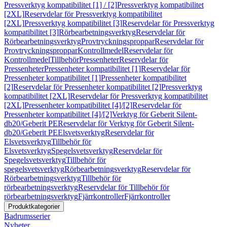
Pressverktyg kompatibilitet [1] / [2]
Pressverktyg kompatibilitet
[2XL]
Reservdelar för Pressverktyg kompatibilitet
[2XL]
Pressverktyg kompatibilitet [3]
Reservdelar för Pressverktyg
kompatibilitet [3]
Rörbearbetningsverktyg
Reservdelar för
Rörbearbetningsverktyg
Provtryckningsproppar
Reservdelar för
Provtryckningsproppar
Kontrollmedel
Reservdelar för
Kontrollmedel
Tillbehör
Pressenheter
Reservdelar för
Pressenheter
Pressenheter kompatibilitet [1]
Reservdelar för
Pressenheter kompatibilitet [1]
Pressenheter kompatibilitet
[2]
Reservdelar för Pressenheter kompatibilitet [2]
Pressverktyg
kompatibilitet [2XL]
Reservdelar för Pressverktyg kompatibilitet
[2XL]
Pressenheter kompatibilitet [4]/[2]
Reservdelar för
Pressenheter kompatibilitet [4]/[2]
Verktyg för Geberit Silent-
db20/Geberit PE
Reservdelar för Verktyg för Geberit Silent-
db20/Geberit PE
Elsvetsverktyg
Reservdelar för
Elsvetsverktyg
Tillbehör för
Elsvetsverktyg
Spegelsvetsverktyg
Reservdelar för
Spegelsvetsverktyg
Tillbehör för
spegelsvetsverktyg
Rörbearbetningsverktyg
Reservdelar för
Rörbearbetningsverktyg
Tillbehör för
rörbearbetningsverktyg
Reservdelar för Tillbehör för
rörbearbetningsverktyg
Fjärrkontroller
Fjärrkontroller
Produktkategorier
Badrumsserier
Nyheter