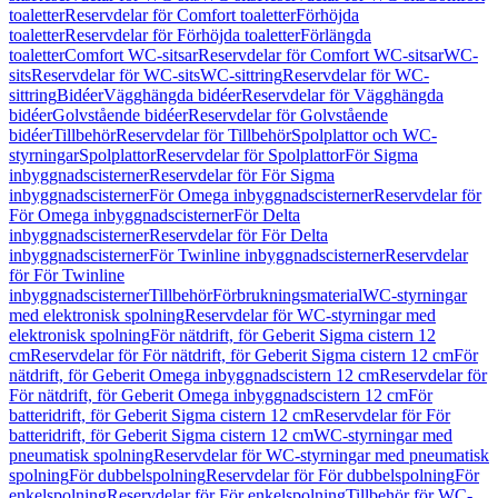
toaletter
Reservdelar för Comfort toaletter
Förhöjda
toaletter
Reservdelar för Förhöjda toaletter
Förlängda
toaletter
Comfort WC-sitsar
Reservdelar för Comfort WC-sitsar
WC-
sits
Reservdelar för WC-sits
WC-sittring
Reservdelar för WC-
sittring
Bidéer
Vägghängda bidéer
Reservdelar för Vägghängda
bidéer
Golvstående bidéer
Reservdelar för Golvstående
bidéer
Tillbehör
Reservdelar för Tillbehör
Spolplattor och WC-
styrningar
Spolplattor
Reservdelar för Spolplattor
För Sigma
inbyggnadscisterner
Reservdelar för För Sigma
inbyggnadscisterner
För Omega inbyggnadscisterner
Reservdelar för
För Omega inbyggnadscisterner
För Delta
inbyggnadscisterner
Reservdelar för För Delta
inbyggnadscisterner
För Twinline inbyggnadscisterner
Reservdelar
för För Twinline
inbyggnadscisterner
Tillbehör
Förbrukningsmaterial
WC-styrningar
med elektronisk spolning
Reservdelar för WC-styrningar med
elektronisk spolning
För nätdrift, för Geberit Sigma cistern 12
cm
Reservdelar för För nätdrift, för Geberit Sigma cistern 12 cm
För
nätdrift, för Geberit Omega inbyggnadscistern 12 cm
Reservdelar för
För nätdrift, för Geberit Omega inbyggnadscistern 12 cm
För
batteridrift, för Geberit Sigma cistern 12 cm
Reservdelar för För
batteridrift, för Geberit Sigma cistern 12 cm
WC-styrningar med
pneumatisk spolning
Reservdelar för WC-styrningar med pneumatisk
spolning
För dubbelspolning
Reservdelar för För dubbelspolning
För
enkelspolning
Reservdelar för För enkelspolning
Tillbehör för WC-