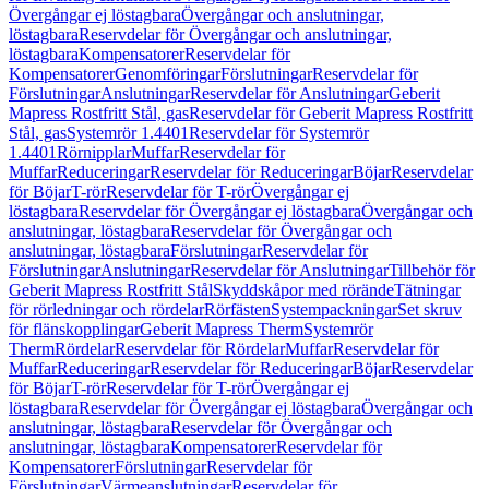
Övergångar ej löstagbara
Övergångar och anslutningar,
löstagbara
Reservdelar för Övergångar och anslutningar,
löstagbara
Kompensatorer
Reservdelar för
Kompensatorer
Genomföringar
Förslutningar
Reservdelar för
Förslutningar
Anslutningar
Reservdelar för Anslutningar
Geberit
Mapress Rostfritt Stål, gas
Reservdelar för Geberit Mapress Rostfritt
Stål, gas
Systemrör 1.4401
Reservdelar för Systemrör
1.4401
Rörnipplar
Muffar
Reservdelar för
Muffar
Reduceringar
Reservdelar för Reduceringar
Böjar
Reservdelar
för Böjar
T-rör
Reservdelar för T-rör
Övergångar ej
löstagbara
Reservdelar för Övergångar ej löstagbara
Övergångar och
anslutningar, löstagbara
Reservdelar för Övergångar och
anslutningar, löstagbara
Förslutningar
Reservdelar för
Förslutningar
Anslutningar
Reservdelar för Anslutningar
Tillbehör för
Geberit Mapress Rostfritt Stål
Skyddskåpor med rörände
Tätningar
för rörledningar och rördelar
Rörfästen
Systempackningar
Set skruv
för flänskopplingar
Geberit Mapress Therm
Systemrör
Therm
Rördelar
Reservdelar för Rördelar
Muffar
Reservdelar för
Muffar
Reduceringar
Reservdelar för Reduceringar
Böjar
Reservdelar
för Böjar
T-rör
Reservdelar för T-rör
Övergångar ej
löstagbara
Reservdelar för Övergångar ej löstagbara
Övergångar och
anslutningar, löstagbara
Reservdelar för Övergångar och
anslutningar, löstagbara
Kompensatorer
Reservdelar för
Kompensatorer
Förslutningar
Reservdelar för
Förslutningar
Värmeanslutningar
Reservdelar för