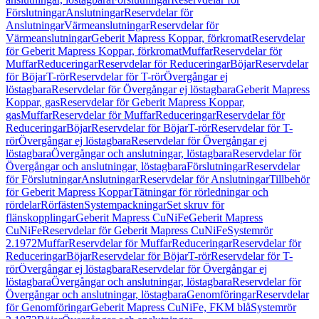
Förslutningar
Anslutningar
Reservdelar för
Anslutningar
Värmeanslutningar
Reservdelar för
Värmeanslutningar
Geberit Mapress Koppar, förkromat
Reservdelar
för Geberit Mapress Koppar, förkromat
Muffar
Reservdelar för
Muffar
Reduceringar
Reservdelar för Reduceringar
Böjar
Reservdelar
för Böjar
T-rör
Reservdelar för T-rör
Övergångar ej
löstagbara
Reservdelar för Övergångar ej löstagbara
Geberit Mapress
Koppar, gas
Reservdelar för Geberit Mapress Koppar,
gas
Muffar
Reservdelar för Muffar
Reduceringar
Reservdelar för
Reduceringar
Böjar
Reservdelar för Böjar
T-rör
Reservdelar för T-
rör
Övergångar ej löstagbara
Reservdelar för Övergångar ej
löstagbara
Övergångar och anslutningar, löstagbara
Reservdelar för
Övergångar och anslutningar, löstagbara
Förslutningar
Reservdelar
för Förslutningar
Anslutningar
Reservdelar för Anslutningar
Tillbehör
för Geberit Mapress Koppar
Tätningar för rörledningar och
rördelar
Rörfästen
Systempackningar
Set skruv för
flänskopplingar
Geberit Mapress CuNiFe
Geberit Mapress
CuNiFe
Reservdelar för Geberit Mapress CuNiFe
Systemrör
2.1972
Muffar
Reservdelar för Muffar
Reduceringar
Reservdelar för
Reduceringar
Böjar
Reservdelar för Böjar
T-rör
Reservdelar för T-
rör
Övergångar ej löstagbara
Reservdelar för Övergångar ej
löstagbara
Övergångar och anslutningar, löstagbara
Reservdelar för
Övergångar och anslutningar, löstagbara
Genomföringar
Reservdelar
för Genomföringar
Geberit Mapress CuNiFe, FKM blå
Systemrör