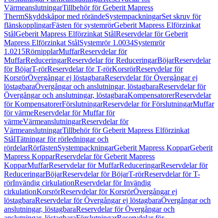
Värmeanslutningar
Tillbehör för Geberit Mapress
Therm
Skyddskåpor med rörände
Systempackningar
Set skruv för
flänskopplingar
Fästen för systemrör
Geberit Mapress Elförzinkat
Stål
Geberit Mapress Elförzinkat Stål
Reservdelar för Geberit
Mapress Elförzinkat Stål
Systemrör 1.0034
Systemrör
1.0215
Rörnipplar
Muffar
Reservdelar för
Muffar
Reduceringar
Reservdelar för Reduceringar
Böjar
Reservdelar
för Böjar
T-rör
Reservdelar för T-rör
Korsrör
Reservdelar för
Korsrör
Övergångar ej löstagbara
Reservdelar för Övergångar ej
löstagbara
Övergångar och anslutningar, löstagbara
Reservdelar för
Övergångar och anslutningar, löstagbara
Kompensatorer
Reservdelar
för Kompensatorer
Förslutningar
Reservdelar för Förslutningar
Muffar
för värme
Reservdelar för Muffar för
värme
Värmeanslutningar
Reservdelar för
Värmeanslutningar
Tillbehör för Geberit Mapress Elförzinkat
Stål
Tätningar för rörledningar och
rördelar
Rörfästen
Systempackningar
Geberit Mapress Koppar
Geberit
Mapress Koppar
Reservdelar för Geberit Mapress
Koppar
Muffar
Reservdelar för Muffar
Reduceringar
Reservdelar för
Reduceringar
Böjar
Reservdelar för Böjar
T-rör
Reservdelar för T-
rör
Invändig cirkulation
Reservdelar för Invändig
cirkulation
Korsrör
Reservdelar för Korsrör
Övergångar ej
löstagbara
Reservdelar för Övergångar ej löstagbara
Övergångar och
anslutningar, löstagbara
Reservdelar för Övergångar och
anslutningar, löstagbara
Förslutningar
Reservdelar för