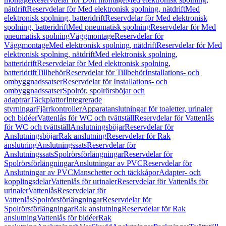
nätdrift
Reservdelar för Med elektronisk spolning, nätdrift
Med
elektronisk spolning, batteridrift
Reservdelar för Med elektronisk
spolning, batteridrift
Med pneumatisk spolning
Reservdelar för Med
pneumatisk spolning
Väggmontage
Reservdelar för
Väggmontage
Med elektronisk spolning, nätdrift
Reservdelar för Med
elektronisk spolning, nätdrift
Med elektronisk spolning,
batteridrift
Reservdelar för Med elektronisk spolning,
batteridrift
Tillbehör
Reservdelar för Tillbehör
Installations- och
ombyggnadssatser
Reservdelar för Installations- och
ombyggnadssatser
Spolrör, spolrörsböjar och
adaptrar
Täckplattor
Integrerade
styrningar
Fjärrkontroller
Apparatanslutningar för toaletter, urinaler
och bidéer
Vattenlås för WC och tvättställ
Reservdelar för Vattenlås
för WC och tvättställ
Anslutningsböjar
Reservdelar för
Anslutningsböjar
Rak anslutning
Reservdelar för Rak
anslutning
Anslutningssats
Reservdelar för
Anslutningssats
Spolrörsförlängningar
Reservdelar för
Spolrörsförlängningar
Anslutningar av PVC
Reservdelar för
Anslutningar av PVC
Manschetter och täckkåpor
Adapter- och
kopplingsdelar
Vattenlås för urinaler
Reservdelar för Vattenlås för
urinaler
Vattenlås
Reservdelar för
Vattenlås
Spolrörsförlängningar
Reservdelar för
Spolrörsförlängningar
Rak anslutning
Reservdelar för Rak
anslutning
Vattenlås för bidéer
Rak