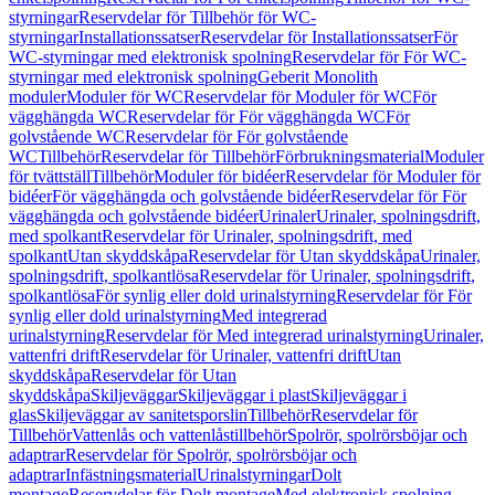
styrningar
Reservdelar för Tillbehör för WC-
styrningar
Installationssatser
Reservdelar för Installationssatser
För
WC-styrningar med elektronisk spolning
Reservdelar för För WC-
styrningar med elektronisk spolning
Geberit Monolith
moduler
Moduler för WC
Reservdelar för Moduler för WC
För
vägghängda WC
Reservdelar för För vägghängda WC
För
golvstående WC
Reservdelar för För golvstående
WC
Tillbehör
Reservdelar för Tillbehör
Förbrukningsmaterial
Moduler
för tvättställ
Tillbehör
Moduler för bidéer
Reservdelar för Moduler för
bidéer
För vägghängda och golvstående bidéer
Reservdelar för För
vägghängda och golvstående bidéer
Urinaler
Urinaler, spolningsdrift,
med spolkant
Reservdelar för Urinaler, spolningsdrift, med
spolkant
Utan skyddskåpa
Reservdelar för Utan skyddskåpa
Urinaler,
spolningsdrift, spolkantlösa
Reservdelar för Urinaler, spolningsdrift,
spolkantlösa
För synlig eller dold urinalstyrning
Reservdelar för För
synlig eller dold urinalstyrning
Med integrerad
urinalstyrning
Reservdelar för Med integrerad urinalstyrning
Urinaler,
vattenfri drift
Reservdelar för Urinaler, vattenfri drift
Utan
skyddskåpa
Reservdelar för Utan
skyddskåpa
Skiljeväggar
Skiljeväggar i plast
Skiljeväggar i
glas
Skiljeväggar av sanitetsporslin
Tillbehör
Reservdelar för
Tillbehör
Vattenlås och vattenlåstillbehör
Spolrör, spolrörsböjar och
adaptrar
Reservdelar för Spolrör, spolrörsböjar och
adaptrar
Infästningsmaterial
Urinalstyrningar
Dolt
montage
Reservdelar för Dolt montage
Med elektronisk spolning,