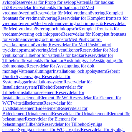
avlopp
Reservdelar för Propp för avlopp
Vattenlås för badkar,
d52
Reservdelar för Vattenlås för badkar, d52
Med
vredmanövrering
Reservdelar för Med vredmanövrering
Komplett
frontsats för vredmanövrering
Reservdelar för Komplett frontsats för
vredmanövrering
Med vredmanövrering och inloppsrör
Reservdelar
för Med vredmanövrering och inloppsrör
Komplett frontsats för
vredmanövrering och inloppsrör
Reservdelar för Komplett frontsats
för vredmanövrering och inloppsrör
Med PushControl
tryckknappsmanövrering
Reservdelar för Med PushControl
tryckknappsmanövrering
Med ventilkonor
Reservdelar för Med
ventilkonor
Tillbehör för vattenlås för badkar
Reservdelar för
Tillbehör för vattenlås för badkar
Anslutningssats
Avstängning för
dolt montage
Reservdelar för Avstängning för dolt
montage
Vattenanslutningar
Installations- och spolsystem
Geberit
Duofix
Systemväggar
Reservdelar för
Systemväggar
Installationssystem
Reservdelar för
Installationssystem
Tillbehör
Reservdelar för
Tillbehör
Installationselement
Reservdelar för
Installationselement
Element för WC
Reservdelar för Element för
WC
Tvättställselement
Reservdelar för
Tvättställselement
Bidéelement
Reservdelar för
Bidéelement
Urinalelement
Reservdelar för Urinalelement
Element för
belastningar
Reservdelar för Element för
belastningar
Tillbehör
Reservdelar för Tillbehör
Synliga
cisterner
Synliga cisterner för WC, av plast
Reservdelar för Synliga