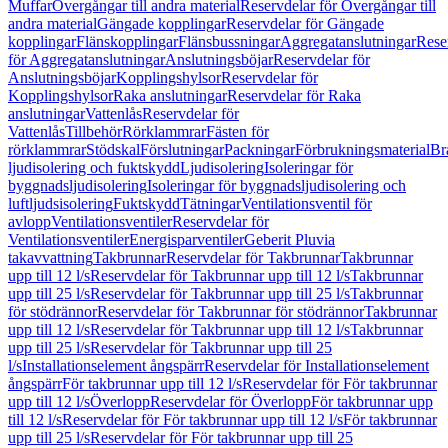
Muffar
Övergångar till andra material
Reservdelar för Övergångar till
andra material
Gängade kopplingar
Reservdelar för Gängade
kopplingar
Flänskopplingar
Flänsbussningar
Aggregatanslutningar
Rese
för Aggregatanslutningar
Anslutningsböjar
Reservdelar för
Anslutningsböjar
Kopplingshylsor
Reservdelar för
Kopplingshylsor
Raka anslutningar
Reservdelar för Raka
anslutningar
Vattenlås
Reservdelar för
Vattenlås
Tillbehör
Rörklammrar
Fästen för
rörklammrar
Stödskal
Förslutningar
Packningar
Förbrukningsmaterial
Br
ljudisolering och fuktskydd
Ljudisolering
Isoleringar för
byggnadsljudisolering
Isoleringar för byggnadsljudisolering och
luftljudsisolering
Fuktskydd
Tätningar
Ventilationsventil för
avlopp
Ventilationsventiler
Reservdelar för
Ventilationsventiler
Energisparventiler
Geberit Pluvia
takavvattning
Takbrunnar
Reservdelar för Takbrunnar
Takbrunnar
upp till 12 l/s
Reservdelar för Takbrunnar upp till 12 l/s
Takbrunnar
upp till 25 l/s
Reservdelar för Takbrunnar upp till 25 l/s
Takbrunnar
för stödrännor
Reservdelar för Takbrunnar för stödrännor
Takbrunnar
upp till 12 l/s
Reservdelar för Takbrunnar upp till 12 l/s
Takbrunnar
upp till 25 l/s
Reservdelar för Takbrunnar upp till 25
l/s
Installationselement ångspärr
Reservdelar för Installationselement
ångspärr
För takbrunnar upp till 12 l/s
Reservdelar för För takbrunnar
upp till 12 l/s
Överlopp
Reservdelar för Överlopp
För takbrunnar upp
till 12 l/s
Reservdelar för För takbrunnar upp till 12 l/s
För takbrunnar
upp till 25 l/s
Reservdelar för För takbrunnar upp till 25