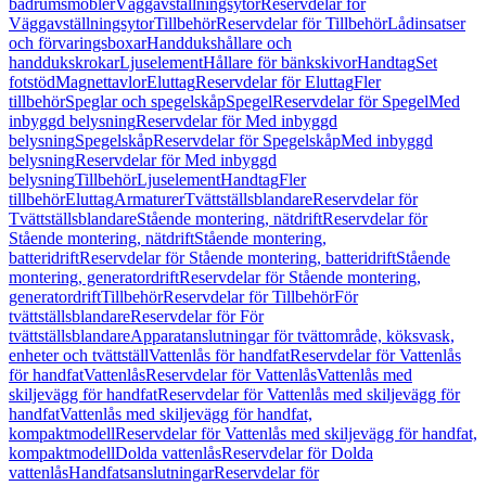
badrumsmöbler
Väggavställningsytor
Reservdelar för
Väggavställningsytor
Tillbehör
Reservdelar för Tillbehör
Lådinsatser
och förvaringsboxar
Handdukshållare och
handdukskrokar
Ljuselement
Hållare för bänkskivor
Handtag
Set
fotstöd
Magnettavlor
Eluttag
Reservdelar för Eluttag
Fler
tillbehör
Speglar och spegelskåp
Spegel
Reservdelar för Spegel
Med
inbyggd belysning
Reservdelar för Med inbyggd
belysning
Spegelskåp
Reservdelar för Spegelskåp
Med inbyggd
belysning
Reservdelar för Med inbyggd
belysning
Tillbehör
Ljuselement
Handtag
Fler
tillbehör
Eluttag
Armaturer
Tvättställsblandare
Reservdelar för
Tvättställsblandare
Stående montering, nätdrift
Reservdelar för
Stående montering, nätdrift
Stående montering,
batteridrift
Reservdelar för Stående montering, batteridrift
Stående
montering, generatordrift
Reservdelar för Stående montering,
generatordrift
Tillbehör
Reservdelar för Tillbehör
För
tvättställsblandare
Reservdelar för För
tvättställsblandare
Apparatanslutningar för tvättområde, köksvask,
enheter och tvättställ
Vattenlås för handfat
Reservdelar för Vattenlås
för handfat
Vattenlås
Reservdelar för Vattenlås
Vattenlås med
skiljevägg för handfat
Reservdelar för Vattenlås med skiljevägg för
handfat
Vattenlås med skiljevägg för handfat,
kompaktmodell
Reservdelar för Vattenlås med skiljevägg för handfat,
kompaktmodell
Dolda vattenlås
Reservdelar för Dolda
vattenlås
Handfatsanslutningar
Reservdelar för