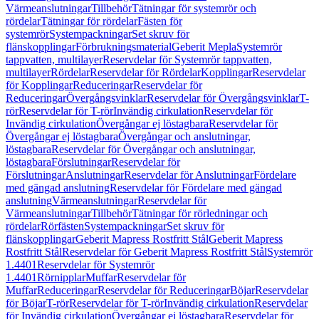
Värmeanslutningar
Tillbehör
Tätningar för systemrör och
rördelar
Tätningar för rördelar
Fästen för
systemrör
Systempackningar
Set skruv för
flänskopplingar
Förbrukningsmaterial
Geberit Mepla
Systemrör
tappvatten, multilayer
Reservdelar för Systemrör tappvatten,
multilayer
Rördelar
Reservdelar för Rördelar
Kopplingar
Reservdelar
för Kopplingar
Reduceringar
Reservdelar för
Reduceringar
Övergångsvinklar
Reservdelar för Övergångsvinklar
T-
rör
Reservdelar för T-rör
Invändig cirkulation
Reservdelar för
Invändig cirkulation
Övergångar ej löstagbara
Reservdelar för
Övergångar ej löstagbara
Övergångar och anslutningar,
löstagbara
Reservdelar för Övergångar och anslutningar,
löstagbara
Förslutningar
Reservdelar för
Förslutningar
Anslutningar
Reservdelar för Anslutningar
Fördelare
med gängad anslutning
Reservdelar för Fördelare med gängad
anslutning
Värmeanslutningar
Reservdelar för
Värmeanslutningar
Tillbehör
Tätningar för rörledningar och
rördelar
Rörfästen
Systempackningar
Set skruv för
flänskopplingar
Geberit Mapress Rostfritt Stål
Geberit Mapress
Rostfritt Stål
Reservdelar för Geberit Mapress Rostfritt Stål
Systemrör
1.4401
Reservdelar för Systemrör
1.4401
Rörnipplar
Muffar
Reservdelar för
Muffar
Reduceringar
Reservdelar för Reduceringar
Böjar
Reservdelar
för Böjar
T-rör
Reservdelar för T-rör
Invändig cirkulation
Reservdelar
för Invändig cirkulation
Övergångar ej löstagbara
Reservdelar för