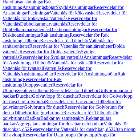
Handfatsanslutningar
Rak
anslutning
Anslutningsböjar
Skydd
Anslutningar
Reservdelar för
Anslutningar
Packningar
Vattenlås för köksvaskar
Reservdelar för
Vattenlås för köksvaskar
Vattenlås
Reservdelar för
Vattenlås
Dubbelkammarvattenlås
Reservdelar för
Dubbelkammarvattenlås
Diskhoanslutningar
Reservdelar för
Diskhoanslutningar
Rak anslutning
Reservdelar för Rak
anslutning
Tillbehör
Reservdelar för Tillbehör
Vattenlås för
sanitärenheter
Reservdelar för Vattenlås för sanitärenheter
Dolda
vattenlås
Reservdelar för Dolda vattenlås
Synliga
vattenlås
Reservdelar för Synliga vattenlås
Anslutningar
Reservdelar
för Anslutningar
Tillbehör
Vattenlås för tvättställ
Reservdelar för
Vattenlås för tvättställ
Vattenlås
Reservdelar för
Vattenlås
Anslutningsböjar
Reservdelar för Anslutningsböjar
Rak
anslutning
Reservdelar för Rak
anslutning
Utloppsventiler
Reservdelar för
Utloppsventiler
Tillbehör
Reservdelar för Tillbehör
Golvbrunnar och
badkar
Duschar
Golvavlopp för duschar
Reservdelar för Golvavlopp
för duschar
Golvränna
Reservdelar för Golvränna
Tillbehör för
golvrännor
Golvbrunn för dusch
Reservdelar för Golvbrunn för
dusch
Tillbehör för golvbrunnar
Reservdelar för Tillbehör för
golvbrunnar
Badkar
Badkar av sanitetsakryl
Rektangulära
badkar
Aggregatanslutningar för duschar och badkar
Vattenlås för
duschkar, d52
Reservdelar för Vattenlås för duschkar, d52
Utan propp
för avlopp
Reservdelar för Utan propp för avlopp
Propp för