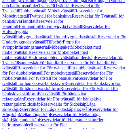
anslutning
Anslutningsböjar
Skydd
Anslutningar
Packningar
Tvättställ
och badrumsmöbler
Tvättställ
Tvättställ
Reservdelar för
Tvättställ
Dubbeltvättställ
Möbeltvättställ
Reservdelar för
Möbeltvättställ
Tvättställ för bänkskiva
Reservdelar för Tvättställ för
bänkskiva
Handfat
Reservdelar för
Handfat
Hörnhandfat
Halvinbyggda tvättställ
Reservdelar för
Halvinbyggda
tvättställ
Inbyggnadstvättställ
Underbyggnadstvättställ
Reservdelar för
Underbyggnadstvättställ
Tillbehör
Propp för
avlopp
Infästningsmaterial
Möbelpaket
Möbelpaket med
möbeltvättställ
Reservdelar för Möbelpaket med
möbeltvättställ
Badrumsmöbler
Tvättställsunderskåp
Reservdelar för
Tvättställsunderskåp
För handfat
Reservdelar för För handfat
För
tvättställ
Reservdelar för För tvättställ
För dubbeltvättställ
Reservdelar
för För dubbeltvättställ
För möbeltvättställ
Reservdelar för För
möbeltvättställ
För tvättställ för bänkskiva
Reservdelar för För
tvättställ för bänkskiva
Bänkskivor
Reservdelar för Bänkskivor
För
tvättställ för bänkskiva skålform
Reservdelar för För tvättställ för
bänkskiva skålform
För tvättställ för bänkskiva
rektangulärt
Reservdelar för För tvättställ för bänkskiva
rektangulärt
Sidoskåp
Reservdelar för Sidoskåp
Låga
sidoskåp
Reservdelar för Låga sidoskåp
Högskåp
Reservdelar för
Högskåp
Mellanhöga skåp
Reservdelar för Mellanhöga
skåp
Hängande skåp
Reservdelar för Hängande skåp
Fler
badrumsmöbler
Reservdelar för Fler