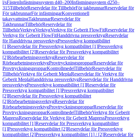
l/s
Fästen
Infästningssystem d40–200
Infästningssystem d250–
315
Tillbehör
Reservdelar för Tillbehör
För takbrunnar
Reservdelar för
För takbrunnar
För infästningar
Konventionell
takavvattning
Takbrunnar
Reservdelar för
Takbrunnar
Tillbehör
Reservdelar för
Tillbehör
Verktyg
Verktyg
Verktyg för Geberit FlowFit
Reservdelar för
Verktyg för Geberit FlowFit
Handdrivna pressverktyg
Reservdelar
för Handdrivna pressverktyg
Pressverktyg kompatibilitet
[1]
Reservdelar för Pressverktyg kompatibilitet [1]
Pressverktyg
kompatibilitet [2]
Reservdelar för Pressverktyg kompatibilitet
[2]
Rörbearbetningsverktyg
Reservdelar för
Rörbearbetningsverktyg
Provtryckningsproppar
Reservdelar för
Provtryckningsproppar
Kontrollmedel
Tillbehör
Reservdelar för
Tillbehör
Verktyg för Geberit Mepla
Reservdelar för Verktyg för
Geberit Mepla
Handdrivna pressverktyg
Reservdelar för Handdrivna
pressverktyg
Pressverktyg kompatibilitet [1]
Reservdelar för
Pressverktyg kompatibilitet [1]
Pressverktyg kompatibilitet
[2]
Reservdelar för Pressverktyg kompatibilitet
[2]
Rörbearbetningsverktyg
Reservdelar för
Rörbearbetningsverktyg
Provtryckningsproppar
Reservdelar för
Provtryckningsproppar
Kontrollmedel
Tillbehör
Verktyg för Geberit
Mapress
Reservdelar för Verktyg för Geberit Mapress
Pressverktyg
kompatibilitet [1]
Reservdelar för Pressverktyg kompatibilitet
[1]
Pressverktyg kompatibilitet [2]
Reservdelar för Pressverktyg
kompatibilitet [2]
Pressverktyg kompatibilitet [1] / [2]
Reservdelar för