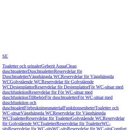
SE
Toaletter och urinaler
Geberit AquaClean
duschtoaletter
Duschtoaletter
Reservdelar för
Duschtoaletter
Vägghängda WC
Reservdelar för Vägghängda
WC
Golvstående WC
Reservdelar för Golvstående
WC
Designplattor
Reservdelar för Designplattor
För WC-sitsar med
duschfunktion
Reservdelar för För WC-sitsar med
duschfunktion
Tillbehör
För duschtoaletter
För WC-sitsar med
duschfunktion och
duschtoalett
Förbrukningsmaterial
Funktionsenheter
Toaletter och
WC-sitsar
Vägghängda WC
Reservdelar för Vägghängda
WC
Toaletter
Reservdelar för Toaletter
Golvstående WC
Reservdelar
för Golvstående WC
Toaletter
Reservdelar för Toaletter
WC-
sits
Reservdelar för WC-sits
WC-sits
Reservdelar för WC-sits
Comfort