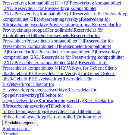
Pressverktyg kompatibilitet [1] / [2]
Pressverktyg kompatibilitet
[2XL]
Reservdelar för Pressverktyg kompatibilitet
[2XL]
Pressverktyg kompatibilitet [3]
Reservdelar för Pressverktyg
kompatibilitet [3]
Rörbearbetningsverktyg
Reservdelar för
Rörbearbetningsverktyg
Provtryckningsproppar
Reservdelar för
Provtryckningsproppar
Kontrollmedel
Reservdelar för
Kontrollmedel
Tillbehör
Pressenheter
Reservdelar för
Pressenheter
Pressenheter kompatibilitet [1]
Reservdelar för
Pressenheter kompatibilitet [1]
Pressenheter kompatibilitet
[2]
Reservdelar för Pressenheter kompatibilitet [2]
Pressverktyg
kompatibilitet [2XL]
Reservdelar för Pressverktyg kompatibilitet
[2XL]
Pressenheter kompatibilitet [4]/[2]
Reservdelar för
Pressenheter kompatibilitet [4]/[2]
Verktyg för Geberit Silent-
db20/Geberit PE
Reservdelar för Verktyg för Geberit Silent-
db20/Geberit PE
Elsvetsverktyg
Reservdelar för
Elsvetsverktyg
Tillbehör för
Elsvetsverktyg
Spegelsvetsverktyg
Reservdelar för
Spegelsvetsverktyg
Tillbehör för
spegelsvetsverktyg
Rörbearbetningsverktyg
Reservdelar för
Rörbearbetningsverktyg
Tillbehör för
rörbearbetningsverktyg
Reservdelar för Tillbehör för
rörbearbetningsverktyg
Fjärrkontroller
Fjärrkontroller
Produktkategorier
Badrumsserier
Nyheter