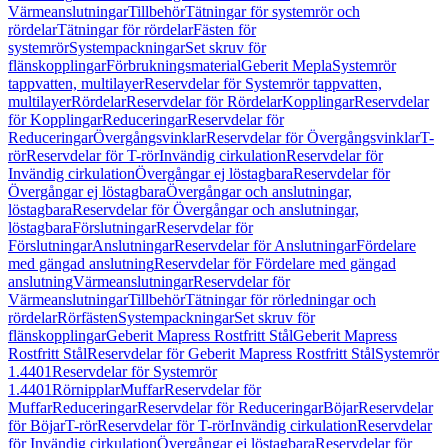
Värmeanslutningar
Tillbehör
Tätningar för systemrör och
rördelar
Tätningar för rördelar
Fästen för
systemrör
Systempackningar
Set skruv för
flänskopplingar
Förbrukningsmaterial
Geberit Mepla
Systemrör
tappvatten, multilayer
Reservdelar för Systemrör tappvatten,
multilayer
Rördelar
Reservdelar för Rördelar
Kopplingar
Reservdelar
för Kopplingar
Reduceringar
Reservdelar för
Reduceringar
Övergångsvinklar
Reservdelar för Övergångsvinklar
T-
rör
Reservdelar för T-rör
Invändig cirkulation
Reservdelar för
Invändig cirkulation
Övergångar ej löstagbara
Reservdelar för
Övergångar ej löstagbara
Övergångar och anslutningar,
löstagbara
Reservdelar för Övergångar och anslutningar,
löstagbara
Förslutningar
Reservdelar för
Förslutningar
Anslutningar
Reservdelar för Anslutningar
Fördelare
med gängad anslutning
Reservdelar för Fördelare med gängad
anslutning
Värmeanslutningar
Reservdelar för
Värmeanslutningar
Tillbehör
Tätningar för rörledningar och
rördelar
Rörfästen
Systempackningar
Set skruv för
flänskopplingar
Geberit Mapress Rostfritt Stål
Geberit Mapress
Rostfritt Stål
Reservdelar för Geberit Mapress Rostfritt Stål
Systemrör
1.4401
Reservdelar för Systemrör
1.4401
Rörnipplar
Muffar
Reservdelar för
Muffar
Reduceringar
Reservdelar för Reduceringar
Böjar
Reservdelar
för Böjar
T-rör
Reservdelar för T-rör
Invändig cirkulation
Reservdelar
för Invändig cirkulation
Övergångar ej löstagbara
Reservdelar för