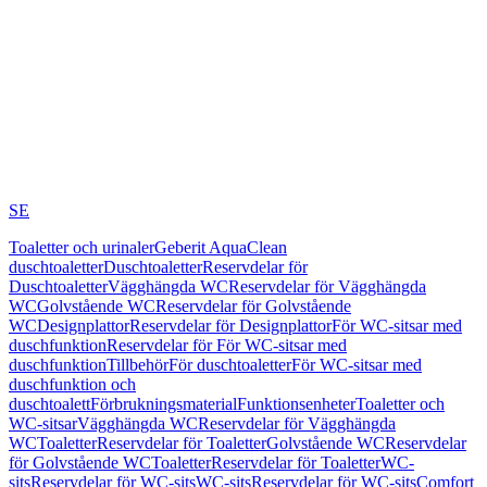
SE
Toaletter och urinaler
Geberit AquaClean
duschtoaletter
Duschtoaletter
Reservdelar för
Duschtoaletter
Vägghängda WC
Reservdelar för Vägghängda
WC
Golvstående WC
Reservdelar för Golvstående
WC
Designplattor
Reservdelar för Designplattor
För WC-sitsar med
duschfunktion
Reservdelar för För WC-sitsar med
duschfunktion
Tillbehör
För duschtoaletter
För WC-sitsar med
duschfunktion och
duschtoalett
Förbrukningsmaterial
Funktionsenheter
Toaletter och
WC-sitsar
Vägghängda WC
Reservdelar för Vägghängda
WC
Toaletter
Reservdelar för Toaletter
Golvstående WC
Reservdelar
för Golvstående WC
Toaletter
Reservdelar för Toaletter
WC-
sits
Reservdelar för WC-sits
WC-sits
Reservdelar för WC-sits
Comfort