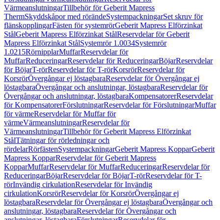
Värmeanslutningar
Tillbehör för Geberit Mapress
Therm
Skyddskåpor med rörände
Systempackningar
Set skruv för
flänskopplingar
Fästen för systemrör
Geberit Mapress Elförzinkat
Stål
Geberit Mapress Elförzinkat Stål
Reservdelar för Geberit
Mapress Elförzinkat Stål
Systemrör 1.0034
Systemrör
1.0215
Rörnipplar
Muffar
Reservdelar för
Muffar
Reduceringar
Reservdelar för Reduceringar
Böjar
Reservdelar
för Böjar
T-rör
Reservdelar för T-rör
Korsrör
Reservdelar för
Korsrör
Övergångar ej löstagbara
Reservdelar för Övergångar ej
löstagbara
Övergångar och anslutningar, löstagbara
Reservdelar för
Övergångar och anslutningar, löstagbara
Kompensatorer
Reservdelar
för Kompensatorer
Förslutningar
Reservdelar för Förslutningar
Muffar
för värme
Reservdelar för Muffar för
värme
Värmeanslutningar
Reservdelar för
Värmeanslutningar
Tillbehör för Geberit Mapress Elförzinkat
Stål
Tätningar för rörledningar och
rördelar
Rörfästen
Systempackningar
Geberit Mapress Koppar
Geberit
Mapress Koppar
Reservdelar för Geberit Mapress
Koppar
Muffar
Reservdelar för Muffar
Reduceringar
Reservdelar för
Reduceringar
Böjar
Reservdelar för Böjar
T-rör
Reservdelar för T-
rör
Invändig cirkulation
Reservdelar för Invändig
cirkulation
Korsrör
Reservdelar för Korsrör
Övergångar ej
löstagbara
Reservdelar för Övergångar ej löstagbara
Övergångar och
anslutningar, löstagbara
Reservdelar för Övergångar och
anslutningar, löstagbara
Förslutningar
Reservdelar för