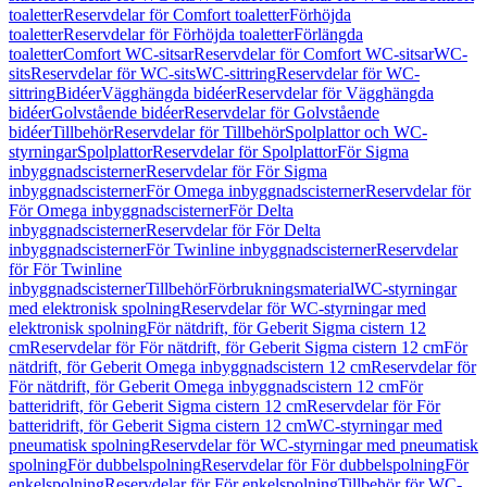
toaletter
Reservdelar för Comfort toaletter
Förhöjda
toaletter
Reservdelar för Förhöjda toaletter
Förlängda
toaletter
Comfort WC-sitsar
Reservdelar för Comfort WC-sitsar
WC-
sits
Reservdelar för WC-sits
WC-sittring
Reservdelar för WC-
sittring
Bidéer
Vägghängda bidéer
Reservdelar för Vägghängda
bidéer
Golvstående bidéer
Reservdelar för Golvstående
bidéer
Tillbehör
Reservdelar för Tillbehör
Spolplattor och WC-
styrningar
Spolplattor
Reservdelar för Spolplattor
För Sigma
inbyggnadscisterner
Reservdelar för För Sigma
inbyggnadscisterner
För Omega inbyggnadscisterner
Reservdelar för
För Omega inbyggnadscisterner
För Delta
inbyggnadscisterner
Reservdelar för För Delta
inbyggnadscisterner
För Twinline inbyggnadscisterner
Reservdelar
för För Twinline
inbyggnadscisterner
Tillbehör
Förbrukningsmaterial
WC-styrningar
med elektronisk spolning
Reservdelar för WC-styrningar med
elektronisk spolning
För nätdrift, för Geberit Sigma cistern 12
cm
Reservdelar för För nätdrift, för Geberit Sigma cistern 12 cm
För
nätdrift, för Geberit Omega inbyggnadscistern 12 cm
Reservdelar för
För nätdrift, för Geberit Omega inbyggnadscistern 12 cm
För
batteridrift, för Geberit Sigma cistern 12 cm
Reservdelar för För
batteridrift, för Geberit Sigma cistern 12 cm
WC-styrningar med
pneumatisk spolning
Reservdelar för WC-styrningar med pneumatisk
spolning
För dubbelspolning
Reservdelar för För dubbelspolning
För
enkelspolning
Reservdelar för För enkelspolning
Tillbehör för WC-