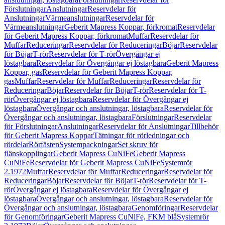
Förslutningar
Anslutningar
Reservdelar för
Anslutningar
Värmeanslutningar
Reservdelar för
Värmeanslutningar
Geberit Mapress Koppar, förkromat
Reservdelar
för Geberit Mapress Koppar, förkromat
Muffar
Reservdelar för
Muffar
Reduceringar
Reservdelar för Reduceringar
Böjar
Reservdelar
för Böjar
T-rör
Reservdelar för T-rör
Övergångar ej
löstagbara
Reservdelar för Övergångar ej löstagbara
Geberit Mapress
Koppar, gas
Reservdelar för Geberit Mapress Koppar,
gas
Muffar
Reservdelar för Muffar
Reduceringar
Reservdelar för
Reduceringar
Böjar
Reservdelar för Böjar
T-rör
Reservdelar för T-
rör
Övergångar ej löstagbara
Reservdelar för Övergångar ej
löstagbara
Övergångar och anslutningar, löstagbara
Reservdelar för
Övergångar och anslutningar, löstagbara
Förslutningar
Reservdelar
för Förslutningar
Anslutningar
Reservdelar för Anslutningar
Tillbehör
för Geberit Mapress Koppar
Tätningar för rörledningar och
rördelar
Rörfästen
Systempackningar
Set skruv för
flänskopplingar
Geberit Mapress CuNiFe
Geberit Mapress
CuNiFe
Reservdelar för Geberit Mapress CuNiFe
Systemrör
2.1972
Muffar
Reservdelar för Muffar
Reduceringar
Reservdelar för
Reduceringar
Böjar
Reservdelar för Böjar
T-rör
Reservdelar för T-
rör
Övergångar ej löstagbara
Reservdelar för Övergångar ej
löstagbara
Övergångar och anslutningar, löstagbara
Reservdelar för
Övergångar och anslutningar, löstagbara
Genomföringar
Reservdelar
för Genomföringar
Geberit Mapress CuNiFe, FKM blå
Systemrör