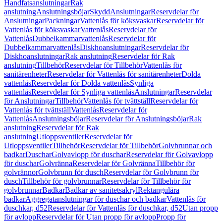
Handfatsanslutningar
Rak
anslutning
Anslutningsböjar
Skydd
Anslutningar
Reservdelar för
Anslutningar
Packningar
Vattenlås för köksvaskar
Reservdelar för
Vattenlås för köksvaskar
Vattenlås
Reservdelar för
Vattenlås
Dubbelkammarvattenlås
Reservdelar för
Dubbelkammarvattenlås
Diskhoanslutningar
Reservdelar för
Diskhoanslutningar
Rak anslutning
Reservdelar för Rak
anslutning
Tillbehör
Reservdelar för Tillbehör
Vattenlås för
sanitärenheter
Reservdelar för Vattenlås för sanitärenheter
Dolda
vattenlås
Reservdelar för Dolda vattenlås
Synliga
vattenlås
Reservdelar för Synliga vattenlås
Anslutningar
Reservdelar
för Anslutningar
Tillbehör
Vattenlås för tvättställ
Reservdelar för
Vattenlås för tvättställ
Vattenlås
Reservdelar för
Vattenlås
Anslutningsböjar
Reservdelar för Anslutningsböjar
Rak
anslutning
Reservdelar för Rak
anslutning
Utloppsventiler
Reservdelar för
Utloppsventiler
Tillbehör
Reservdelar för Tillbehör
Golvbrunnar och
badkar
Duschar
Golvavlopp för duschar
Reservdelar för Golvavlopp
för duschar
Golvränna
Reservdelar för Golvränna
Tillbehör för
golvrännor
Golvbrunn för dusch
Reservdelar för Golvbrunn för
dusch
Tillbehör för golvbrunnar
Reservdelar för Tillbehör för
golvbrunnar
Badkar
Badkar av sanitetsakryl
Rektangulära
badkar
Aggregatanslutningar för duschar och badkar
Vattenlås för
duschkar, d52
Reservdelar för Vattenlås för duschkar, d52
Utan propp
för avlopp
Reservdelar för Utan propp för avlopp
Propp för