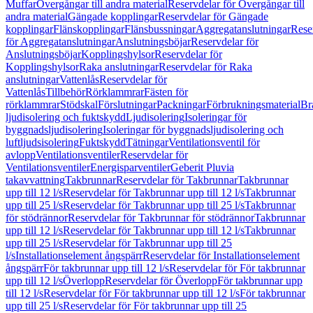
Muffar
Övergångar till andra material
Reservdelar för Övergångar till
andra material
Gängade kopplingar
Reservdelar för Gängade
kopplingar
Flänskopplingar
Flänsbussningar
Aggregatanslutningar
Rese
för Aggregatanslutningar
Anslutningsböjar
Reservdelar för
Anslutningsböjar
Kopplingshylsor
Reservdelar för
Kopplingshylsor
Raka anslutningar
Reservdelar för Raka
anslutningar
Vattenlås
Reservdelar för
Vattenlås
Tillbehör
Rörklammrar
Fästen för
rörklammrar
Stödskal
Förslutningar
Packningar
Förbrukningsmaterial
Br
ljudisolering och fuktskydd
Ljudisolering
Isoleringar för
byggnadsljudisolering
Isoleringar för byggnadsljudisolering och
luftljudsisolering
Fuktskydd
Tätningar
Ventilationsventil för
avlopp
Ventilationsventiler
Reservdelar för
Ventilationsventiler
Energisparventiler
Geberit Pluvia
takavvattning
Takbrunnar
Reservdelar för Takbrunnar
Takbrunnar
upp till 12 l/s
Reservdelar för Takbrunnar upp till 12 l/s
Takbrunnar
upp till 25 l/s
Reservdelar för Takbrunnar upp till 25 l/s
Takbrunnar
för stödrännor
Reservdelar för Takbrunnar för stödrännor
Takbrunnar
upp till 12 l/s
Reservdelar för Takbrunnar upp till 12 l/s
Takbrunnar
upp till 25 l/s
Reservdelar för Takbrunnar upp till 25
l/s
Installationselement ångspärr
Reservdelar för Installationselement
ångspärr
För takbrunnar upp till 12 l/s
Reservdelar för För takbrunnar
upp till 12 l/s
Överlopp
Reservdelar för Överlopp
För takbrunnar upp
till 12 l/s
Reservdelar för För takbrunnar upp till 12 l/s
För takbrunnar
upp till 25 l/s
Reservdelar för För takbrunnar upp till 25