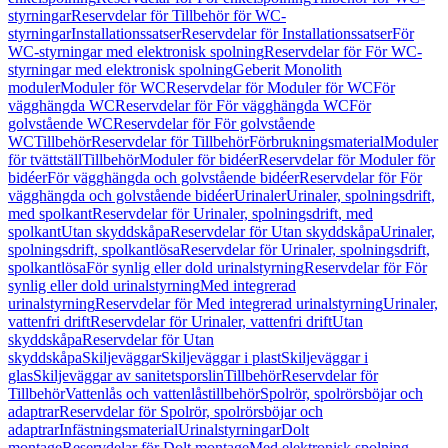
styrningar
Reservdelar för Tillbehör för WC-
styrningar
Installationssatser
Reservdelar för Installationssatser
För
WC-styrningar med elektronisk spolning
Reservdelar för För WC-
styrningar med elektronisk spolning
Geberit Monolith
moduler
Moduler för WC
Reservdelar för Moduler för WC
För
vägghängda WC
Reservdelar för För vägghängda WC
För
golvstående WC
Reservdelar för För golvstående
WC
Tillbehör
Reservdelar för Tillbehör
Förbrukningsmaterial
Moduler
för tvättställ
Tillbehör
Moduler för bidéer
Reservdelar för Moduler för
bidéer
För vägghängda och golvstående bidéer
Reservdelar för För
vägghängda och golvstående bidéer
Urinaler
Urinaler, spolningsdrift,
med spolkant
Reservdelar för Urinaler, spolningsdrift, med
spolkant
Utan skyddskåpa
Reservdelar för Utan skyddskåpa
Urinaler,
spolningsdrift, spolkantlösa
Reservdelar för Urinaler, spolningsdrift,
spolkantlösa
För synlig eller dold urinalstyrning
Reservdelar för För
synlig eller dold urinalstyrning
Med integrerad
urinalstyrning
Reservdelar för Med integrerad urinalstyrning
Urinaler,
vattenfri drift
Reservdelar för Urinaler, vattenfri drift
Utan
skyddskåpa
Reservdelar för Utan
skyddskåpa
Skiljeväggar
Skiljeväggar i plast
Skiljeväggar i
glas
Skiljeväggar av sanitetsporslin
Tillbehör
Reservdelar för
Tillbehör
Vattenlås och vattenlåstillbehör
Spolrör, spolrörsböjar och
adaptrar
Reservdelar för Spolrör, spolrörsböjar och
adaptrar
Infästningsmaterial
Urinalstyrningar
Dolt
montage
Reservdelar för Dolt montage
Med elektronisk spolning,