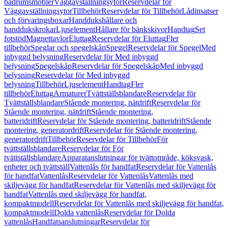
badrumsmöbler
Väggavställningsytor
Reservdelar för
Väggavställningsytor
Tillbehör
Reservdelar för Tillbehör
Lådinsatser
och förvaringsboxar
Handdukshållare och
handdukskrokar
Ljuselement
Hållare för bänkskivor
Handtag
Set
fotstöd
Magnettavlor
Eluttag
Reservdelar för Eluttag
Fler
tillbehör
Speglar och spegelskåp
Spegel
Reservdelar för Spegel
Med
inbyggd belysning
Reservdelar för Med inbyggd
belysning
Spegelskåp
Reservdelar för Spegelskåp
Med inbyggd
belysning
Reservdelar för Med inbyggd
belysning
Tillbehör
Ljuselement
Handtag
Fler
tillbehör
Eluttag
Armaturer
Tvättställsblandare
Reservdelar för
Tvättställsblandare
Stående montering, nätdrift
Reservdelar för
Stående montering, nätdrift
Stående montering,
batteridrift
Reservdelar för Stående montering, batteridrift
Stående
montering, generatordrift
Reservdelar för Stående montering,
generatordrift
Tillbehör
Reservdelar för Tillbehör
För
tvättställsblandare
Reservdelar för För
tvättställsblandare
Apparatanslutningar för tvättområde, köksvask,
enheter och tvättställ
Vattenlås för handfat
Reservdelar för Vattenlås
för handfat
Vattenlås
Reservdelar för Vattenlås
Vattenlås med
skiljevägg för handfat
Reservdelar för Vattenlås med skiljevägg för
handfat
Vattenlås med skiljevägg för handfat,
kompaktmodell
Reservdelar för Vattenlås med skiljevägg för handfat,
kompaktmodell
Dolda vattenlås
Reservdelar för Dolda
vattenlås
Handfatsanslutningar
Reservdelar för