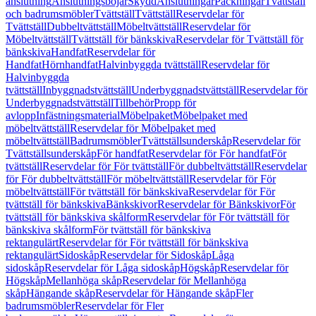
anslutning
Anslutningsböjar
Skydd
Anslutningar
Packningar
Tvättställ
och badrumsmöbler
Tvättställ
Tvättställ
Reservdelar för
Tvättställ
Dubbeltvättställ
Möbeltvättställ
Reservdelar för
Möbeltvättställ
Tvättställ för bänkskiva
Reservdelar för Tvättställ för
bänkskiva
Handfat
Reservdelar för
Handfat
Hörnhandfat
Halvinbyggda tvättställ
Reservdelar för
Halvinbyggda
tvättställ
Inbyggnadstvättställ
Underbyggnadstvättställ
Reservdelar för
Underbyggnadstvättställ
Tillbehör
Propp för
avlopp
Infästningsmaterial
Möbelpaket
Möbelpaket med
möbeltvättställ
Reservdelar för Möbelpaket med
möbeltvättställ
Badrumsmöbler
Tvättställsunderskåp
Reservdelar för
Tvättställsunderskåp
För handfat
Reservdelar för För handfat
För
tvättställ
Reservdelar för För tvättställ
För dubbeltvättställ
Reservdelar
för För dubbeltvättställ
För möbeltvättställ
Reservdelar för För
möbeltvättställ
För tvättställ för bänkskiva
Reservdelar för För
tvättställ för bänkskiva
Bänkskivor
Reservdelar för Bänkskivor
För
tvättställ för bänkskiva skålform
Reservdelar för För tvättställ för
bänkskiva skålform
För tvättställ för bänkskiva
rektangulärt
Reservdelar för För tvättställ för bänkskiva
rektangulärt
Sidoskåp
Reservdelar för Sidoskåp
Låga
sidoskåp
Reservdelar för Låga sidoskåp
Högskåp
Reservdelar för
Högskåp
Mellanhöga skåp
Reservdelar för Mellanhöga
skåp
Hängande skåp
Reservdelar för Hängande skåp
Fler
badrumsmöbler
Reservdelar för Fler