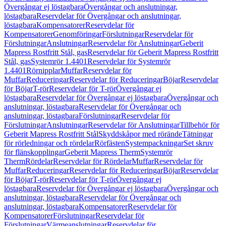
Övergångar ej löstagbara
Övergångar och anslutningar,
löstagbara
Reservdelar för Övergångar och anslutningar,
löstagbara
Kompensatorer
Reservdelar för
Kompensatorer
Genomföringar
Förslutningar
Reservdelar för
Förslutningar
Anslutningar
Reservdelar för Anslutningar
Geberit
Mapress Rostfritt Stål, gas
Reservdelar för Geberit Mapress Rostfritt
Stål, gas
Systemrör 1.4401
Reservdelar för Systemrör
1.4401
Rörnipplar
Muffar
Reservdelar för
Muffar
Reduceringar
Reservdelar för Reduceringar
Böjar
Reservdelar
för Böjar
T-rör
Reservdelar för T-rör
Övergångar ej
löstagbara
Reservdelar för Övergångar ej löstagbara
Övergångar och
anslutningar, löstagbara
Reservdelar för Övergångar och
anslutningar, löstagbara
Förslutningar
Reservdelar för
Förslutningar
Anslutningar
Reservdelar för Anslutningar
Tillbehör för
Geberit Mapress Rostfritt Stål
Skyddskåpor med rörände
Tätningar
för rörledningar och rördelar
Rörfästen
Systempackningar
Set skruv
för flänskopplingar
Geberit Mapress Therm
Systemrör
Therm
Rördelar
Reservdelar för Rördelar
Muffar
Reservdelar för
Muffar
Reduceringar
Reservdelar för Reduceringar
Böjar
Reservdelar
för Böjar
T-rör
Reservdelar för T-rör
Övergångar ej
löstagbara
Reservdelar för Övergångar ej löstagbara
Övergångar och
anslutningar, löstagbara
Reservdelar för Övergångar och
anslutningar, löstagbara
Kompensatorer
Reservdelar för
Kompensatorer
Förslutningar
Reservdelar för
Förslutningar
Värmeanslutningar
Reservdelar för