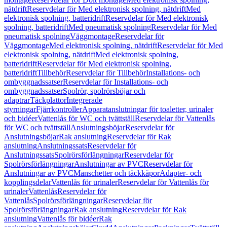
nätdrift
Reservdelar för Med elektronisk spolning, nätdrift
Med
elektronisk spolning, batteridrift
Reservdelar för Med elektronisk
spolning, batteridrift
Med pneumatisk spolning
Reservdelar för Med
pneumatisk spolning
Väggmontage
Reservdelar för
Väggmontage
Med elektronisk spolning, nätdrift
Reservdelar för Med
elektronisk spolning, nätdrift
Med elektronisk spolning,
batteridrift
Reservdelar för Med elektronisk spolning,
batteridrift
Tillbehör
Reservdelar för Tillbehör
Installations- och
ombyggnadssatser
Reservdelar för Installations- och
ombyggnadssatser
Spolrör, spolrörsböjar och
adaptrar
Täckplattor
Integrerade
styrningar
Fjärrkontroller
Apparatanslutningar för toaletter, urinaler
och bidéer
Vattenlås för WC och tvättställ
Reservdelar för Vattenlås
för WC och tvättställ
Anslutningsböjar
Reservdelar för
Anslutningsböjar
Rak anslutning
Reservdelar för Rak
anslutning
Anslutningssats
Reservdelar för
Anslutningssats
Spolrörsförlängningar
Reservdelar för
Spolrörsförlängningar
Anslutningar av PVC
Reservdelar för
Anslutningar av PVC
Manschetter och täckkåpor
Adapter- och
kopplingsdelar
Vattenlås för urinaler
Reservdelar för Vattenlås för
urinaler
Vattenlås
Reservdelar för
Vattenlås
Spolrörsförlängningar
Reservdelar för
Spolrörsförlängningar
Rak anslutning
Reservdelar för Rak
anslutning
Vattenlås för bidéer
Rak