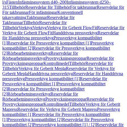
l/s
Fästen
Infästningssystem d40–200
Infästningssystem d250–
315
Tillbehör
Reservdelar för Tillbehör
För takbrunnar
Reservdelar för
För takbrunnar
För infästningar
Konventionell
takavvattning
Takbrunnar
Reservdelar för
Takbrunnar
Tillbehör
Reservdelar för
Tillbehör
Verktyg
Verktyg
Verktyg för Geberit FlowFit
Reservdelar för
Verktyg för Geberit FlowFit
Handdrivna pressverktyg
Reservdelar
för Handdrivna pressverktyg
Pressverktyg kompatibilitet
[1]
Reservdelar för Pressverktyg kompatibilitet [1]
Pressverktyg
kompatibilitet [2]
Reservdelar för Pressverktyg kompatibilitet
[2]
Rörbearbetningsverktyg
Reservdelar för
Rörbearbetningsverktyg
Provtryckningsproppar
Reservdelar för
Provtryckningsproppar
Kontrollmedel
Tillbehör
Reservdelar för
Tillbehör
Verktyg för Geberit Mepla
Reservdelar för Verktyg för
Geberit Mepla
Handdrivna pressverktyg
Reservdelar för Handdrivna
pressverktyg
Pressverktyg kompatibilitet [1]
Reservdelar för
Pressverktyg kompatibilitet [1]
Pressverktyg kompatibilitet
[2]
Reservdelar för Pressverktyg kompatibilitet
[2]
Rörbearbetningsverktyg
Reservdelar för
Rörbearbetningsverktyg
Provtryckningsproppar
Reservdelar för
Provtryckningsproppar
Kontrollmedel
Tillbehör
Verktyg för Geberit
Mapress
Reservdelar för Verktyg för Geberit Mapress
Pressverktyg
kompatibilitet [1]
Reservdelar för Pressverktyg kompatibilitet
[1]
Pressverktyg kompatibilitet [2]
Reservdelar för Pressverktyg
kompatibilitet [2]
Pressverktyg kompatibilitet [1] / [2]
Reservdelar för