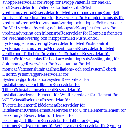
avlopp
Reservdelar för Propp för avlopp
Vattenlås för badkar,
d52
Reservdelar för Vattenlås för badkar, d52
Med
vredmanövrering
Reservdelar för Med vredmanövrering
Komplett
frontsats för vredmanövrering
Reservdelar för Komplett frontsats för
vredmanövrering
Med vredmanövrering och inloppsrör
Reservdelar
för Med vredmanövrering och inloppsrör
Komplett frontsats för
vredmanövrering och inloppsrör
Reservdelar för Komplett frontsats
för vredmanövrering och inloppsrör
Med PushControl
tryckknappsmanövrering
Reservdelar för Med PushControl
tryckknappsmanövrering
Med ventilkonor
Reservdelar för Med
ventilkonor
Tillbehör för vattenlås för badkar
Reservdelar för
Tillbehör för vattenlås för badkar
Anslutningssats
Avstängning för
dolt montage
Reservdelar för Avstängning för dolt
montage
Vattenanslutningar
Installations- och spolsystem
Geberit
Duofix
Systemväggar
Reservdelar för
Systemväggar
Installationssystem
Reservdelar för
Installationssystem
Tillbehör
Reservdelar för
Tillbehör
Installationselement
Reservdelar för
Installationselement
Element för WC
Reservdelar för Element för
WC
Tvättställselement
Reservdelar för
Tvättställselement
Bidéelement
Reservdelar för
Bidéelement
Urinalelement
Reservdelar för Urinalelement
Element för
belastningar
Reservdelar för Element för
belastningar
Tillbehör
Reservdelar för Tillbehör
Synliga
cisterner
Synliga cisterner för WC, av plast
Reservdelar för Synliga