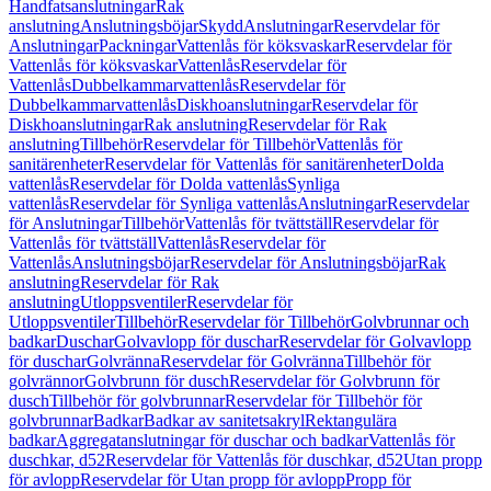
Handfatsanslutningar
Rak
anslutning
Anslutningsböjar
Skydd
Anslutningar
Reservdelar för
Anslutningar
Packningar
Vattenlås för köksvaskar
Reservdelar för
Vattenlås för köksvaskar
Vattenlås
Reservdelar för
Vattenlås
Dubbelkammarvattenlås
Reservdelar för
Dubbelkammarvattenlås
Diskhoanslutningar
Reservdelar för
Diskhoanslutningar
Rak anslutning
Reservdelar för Rak
anslutning
Tillbehör
Reservdelar för Tillbehör
Vattenlås för
sanitärenheter
Reservdelar för Vattenlås för sanitärenheter
Dolda
vattenlås
Reservdelar för Dolda vattenlås
Synliga
vattenlås
Reservdelar för Synliga vattenlås
Anslutningar
Reservdelar
för Anslutningar
Tillbehör
Vattenlås för tvättställ
Reservdelar för
Vattenlås för tvättställ
Vattenlås
Reservdelar för
Vattenlås
Anslutningsböjar
Reservdelar för Anslutningsböjar
Rak
anslutning
Reservdelar för Rak
anslutning
Utloppsventiler
Reservdelar för
Utloppsventiler
Tillbehör
Reservdelar för Tillbehör
Golvbrunnar och
badkar
Duschar
Golvavlopp för duschar
Reservdelar för Golvavlopp
för duschar
Golvränna
Reservdelar för Golvränna
Tillbehör för
golvrännor
Golvbrunn för dusch
Reservdelar för Golvbrunn för
dusch
Tillbehör för golvbrunnar
Reservdelar för Tillbehör för
golvbrunnar
Badkar
Badkar av sanitetsakryl
Rektangulära
badkar
Aggregatanslutningar för duschar och badkar
Vattenlås för
duschkar, d52
Reservdelar för Vattenlås för duschkar, d52
Utan propp
för avlopp
Reservdelar för Utan propp för avlopp
Propp för