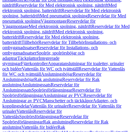
nätdrift
Reservdelar för Med elektronisk spolning, nätdrift
Med
elektronisk spolning, batteridrift
Reservdelar för Med elektronisk
spolning, batteridrift
Med pneumatisk spolning
Reservdelar för Med
pneumatisk spolning
Väggmontage
Reservdelar för
Väggmontage
Med elektronisk spolning, nätdrift
Reservdelar för Med
elektronisk spolning, nätdrift
Med elektronisk spolning,
batteridrift
Reservdelar för Med elektronisk spolning,
batteridrift
Tillbehör
Reservdelar för Tillbehör
Installations- och
ombyggnadssatser
Reservdelar för Installations- och
ombyggnadssatser
Spolrör, spolrörsböjar och
adaptrar
Täckplattor
Integrerade
styrningar
Fjärrkontroller
Apparatanslutningar för toaletter, urinaler
och bidéer
Vattenlås för WC och tvättställ
Reservdelar för Vattenlås
för WC och tvättställ
Anslutningsböjar
Reservdelar för
Anslutningsböjar
Rak anslutning
Reservdelar för Rak
anslutning
Anslutningssats
Reservdelar för
Anslutningssats
Spolrörsförlängningar
Reservdelar för
Spolrörsförlängningar
Anslutningar av PVC
Reservdelar för
Anslutningar av PVC
Manschetter och täckkåpor
Adapter- och
kopplingsdelar
Vattenlås för urinaler
Reservdelar för Vattenlås för
urinaler
Vattenlås
Reservdelar för
Vattenlås
Spolrörsförlängningar
Reservdelar för
Spolrörsförlängningar
Rak anslutning
Reservdelar för Rak
anslutning
Vattenlås för bidéer
Rak