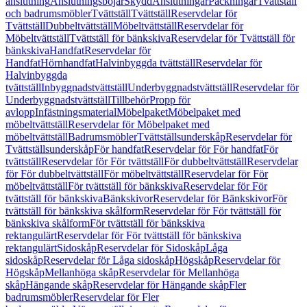
anslutning
Anslutningsböjar
Skydd
Anslutningar
Packningar
Tvättställ
och badrumsmöbler
Tvättställ
Tvättställ
Reservdelar för
Tvättställ
Dubbeltvättställ
Möbeltvättställ
Reservdelar för
Möbeltvättställ
Tvättställ för bänkskiva
Reservdelar för Tvättställ för
bänkskiva
Handfat
Reservdelar för
Handfat
Hörnhandfat
Halvinbyggda tvättställ
Reservdelar för
Halvinbyggda
tvättställ
Inbyggnadstvättställ
Underbyggnadstvättställ
Reservdelar för
Underbyggnadstvättställ
Tillbehör
Propp för
avlopp
Infästningsmaterial
Möbelpaket
Möbelpaket med
möbeltvättställ
Reservdelar för Möbelpaket med
möbeltvättställ
Badrumsmöbler
Tvättställsunderskåp
Reservdelar för
Tvättställsunderskåp
För handfat
Reservdelar för För handfat
För
tvättställ
Reservdelar för För tvättställ
För dubbeltvättställ
Reservdelar
för För dubbeltvättställ
För möbeltvättställ
Reservdelar för För
möbeltvättställ
För tvättställ för bänkskiva
Reservdelar för För
tvättställ för bänkskiva
Bänkskivor
Reservdelar för Bänkskivor
För
tvättställ för bänkskiva skålform
Reservdelar för För tvättställ för
bänkskiva skålform
För tvättställ för bänkskiva
rektangulärt
Reservdelar för För tvättställ för bänkskiva
rektangulärt
Sidoskåp
Reservdelar för Sidoskåp
Låga
sidoskåp
Reservdelar för Låga sidoskåp
Högskåp
Reservdelar för
Högskåp
Mellanhöga skåp
Reservdelar för Mellanhöga
skåp
Hängande skåp
Reservdelar för Hängande skåp
Fler
badrumsmöbler
Reservdelar för Fler