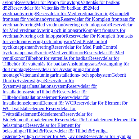
avlopp
Reservdelar för Propp för avlopp
Vattenlås för badkar,
d52
Reservdelar för Vattenlås för badkar, d52
Med
vredmanövrering
Reservdelar för Med vredmanövrering
Komplett
frontsats för vredmanövrering
Reservdelar för Komplett frontsats för
vredmanövrering
Med vredmanövrering och inloppsrör
Reservdelar
för Med vredmanövrering och inloppsrör
Komplett frontsats för
vredmanövrering och inloppsrör
Reservdelar för Komplett frontsats
för vredmanövrering och inloppsrör
Med PushControl
tryckknappsmanövrering
Reservdelar för Med PushControl
tryckknappsmanövrering
Med ventilkonor
Reservdelar för Med
ventilkonor
Tillbehör för vattenlås för badkar
Reservdelar för
Tillbehör för vattenlås för badkar
Anslutningssats
Avstängning för
dolt montage
Reservdelar för Avstängning för dolt
montage
Vattenanslutningar
Installations- och spolsystem
Geberit
Duofix
Systemväggar
Reservdelar för
Systemväggar
Installationssystem
Reservdelar för
Installationssystem
Tillbehör
Reservdelar för
Tillbehör
Installationselement
Reservdelar för
Installationselement
Element för WC
Reservdelar för Element för
WC
Tvättställselement
Reservdelar för
Tvättställselement
Bidéelement
Reservdelar för
Bidéelement
Urinalelement
Reservdelar för Urinalelement
Element för
belastningar
Reservdelar för Element för
belastningar
Tillbehör
Reservdelar för Tillbehör
Synliga
cisterner
Synliga cisterner för WC, av plast
Reservdelar för Synliga