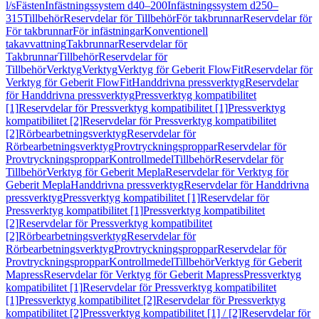
l/s
Fästen
Infästningssystem d40–200
Infästningssystem d250–
315
Tillbehör
Reservdelar för Tillbehör
För takbrunnar
Reservdelar för
För takbrunnar
För infästningar
Konventionell
takavvattning
Takbrunnar
Reservdelar för
Takbrunnar
Tillbehör
Reservdelar för
Tillbehör
Verktyg
Verktyg
Verktyg för Geberit FlowFit
Reservdelar för
Verktyg för Geberit FlowFit
Handdrivna pressverktyg
Reservdelar
för Handdrivna pressverktyg
Pressverktyg kompatibilitet
[1]
Reservdelar för Pressverktyg kompatibilitet [1]
Pressverktyg
kompatibilitet [2]
Reservdelar för Pressverktyg kompatibilitet
[2]
Rörbearbetningsverktyg
Reservdelar för
Rörbearbetningsverktyg
Provtryckningsproppar
Reservdelar för
Provtryckningsproppar
Kontrollmedel
Tillbehör
Reservdelar för
Tillbehör
Verktyg för Geberit Mepla
Reservdelar för Verktyg för
Geberit Mepla
Handdrivna pressverktyg
Reservdelar för Handdrivna
pressverktyg
Pressverktyg kompatibilitet [1]
Reservdelar för
Pressverktyg kompatibilitet [1]
Pressverktyg kompatibilitet
[2]
Reservdelar för Pressverktyg kompatibilitet
[2]
Rörbearbetningsverktyg
Reservdelar för
Rörbearbetningsverktyg
Provtryckningsproppar
Reservdelar för
Provtryckningsproppar
Kontrollmedel
Tillbehör
Verktyg för Geberit
Mapress
Reservdelar för Verktyg för Geberit Mapress
Pressverktyg
kompatibilitet [1]
Reservdelar för Pressverktyg kompatibilitet
[1]
Pressverktyg kompatibilitet [2]
Reservdelar för Pressverktyg
kompatibilitet [2]
Pressverktyg kompatibilitet [1] / [2]
Reservdelar för