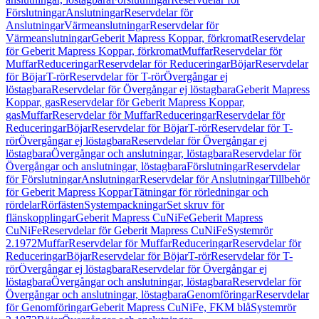
Förslutningar
Anslutningar
Reservdelar för
Anslutningar
Värmeanslutningar
Reservdelar för
Värmeanslutningar
Geberit Mapress Koppar, förkromat
Reservdelar
för Geberit Mapress Koppar, förkromat
Muffar
Reservdelar för
Muffar
Reduceringar
Reservdelar för Reduceringar
Böjar
Reservdelar
för Böjar
T-rör
Reservdelar för T-rör
Övergångar ej
löstagbara
Reservdelar för Övergångar ej löstagbara
Geberit Mapress
Koppar, gas
Reservdelar för Geberit Mapress Koppar,
gas
Muffar
Reservdelar för Muffar
Reduceringar
Reservdelar för
Reduceringar
Böjar
Reservdelar för Böjar
T-rör
Reservdelar för T-
rör
Övergångar ej löstagbara
Reservdelar för Övergångar ej
löstagbara
Övergångar och anslutningar, löstagbara
Reservdelar för
Övergångar och anslutningar, löstagbara
Förslutningar
Reservdelar
för Förslutningar
Anslutningar
Reservdelar för Anslutningar
Tillbehör
för Geberit Mapress Koppar
Tätningar för rörledningar och
rördelar
Rörfästen
Systempackningar
Set skruv för
flänskopplingar
Geberit Mapress CuNiFe
Geberit Mapress
CuNiFe
Reservdelar för Geberit Mapress CuNiFe
Systemrör
2.1972
Muffar
Reservdelar för Muffar
Reduceringar
Reservdelar för
Reduceringar
Böjar
Reservdelar för Böjar
T-rör
Reservdelar för T-
rör
Övergångar ej löstagbara
Reservdelar för Övergångar ej
löstagbara
Övergångar och anslutningar, löstagbara
Reservdelar för
Övergångar och anslutningar, löstagbara
Genomföringar
Reservdelar
för Genomföringar
Geberit Mapress CuNiFe, FKM blå
Systemrör