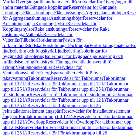
Muffar
Övergångar till andra material
Reservdelar för Övergångar till
andra material
Gängade kopplingar
Reservdelar för Gängade
kopplingar
Flänskopplingar
Flänsbussningar
Aggregatanslutningar
Rese
för Aggregatanslutningar
Anslutningsböjar
Reservdelar för
Anslutningsböjar
Kopplingshylsor
Reservdelar för
Kopplingshylsor
Raka anslutningar
Reservdelar för Raka
anslutningar
Vattenlås
Reservdelar för
Vattenlås
Tillbehör
Rörklammrar
Fästen för
rörklammrar
Stödskal
Förslutningar
Packningar
Förbrukningsmaterial
Br
ljudisolering och fuktskydd
Ljudisolering
Isoleringar för
byggnadsljudisolering
Isoleringar för byggnadsljudisolering och
luftljudsisolering
Fuktskydd
Tätningar
Ventilationsventil för
avlopp
Ventilationsventiler
Reservdelar för
Ventilationsventiler
Energisparventiler
Geberit Pluvia
takavvattning
Takbrunnar
Reservdelar för Takbrunnar
Takbrunnar
upp till 12 l/s
Reservdelar för Takbrunnar upp till 12 l/s
Takbrunnar
upp till 25 l/s
Reservdelar för Takbrunnar upp till 25 l/s
Takbrunnar
för stödrännor
Reservdelar för Takbrunnar för stödrännor
Takbrunnar
upp till 12 l/s
Reservdelar för Takbrunnar upp till 12 l/s
Takbrunnar
upp till 25 l/s
Reservdelar för Takbrunnar upp till 25
l/s
Installationselement ångspärr
Reservdelar för Installationselement
ångspärr
För takbrunnar upp till 12 l/s
Reservdelar för För takbrunnar
upp till 12 l/s
Överlopp
Reservdelar för Överlopp
För takbrunnar upp
till 12 l/s
Reservdelar för För takbrunnar upp till 12 l/s
För takbrunnar
upp till 25 l/s
Reservdelar för För takbrunnar upp till 25