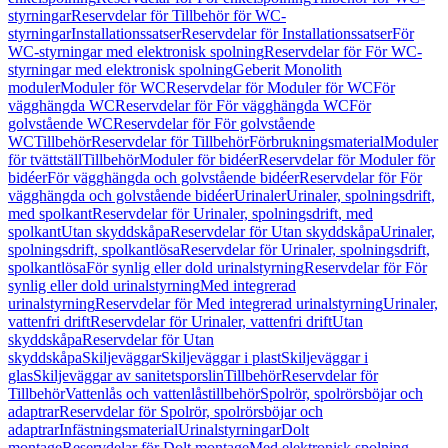
styrningar
Reservdelar för Tillbehör för WC-
styrningar
Installationssatser
Reservdelar för Installationssatser
För
WC-styrningar med elektronisk spolning
Reservdelar för För WC-
styrningar med elektronisk spolning
Geberit Monolith
moduler
Moduler för WC
Reservdelar för Moduler för WC
För
vägghängda WC
Reservdelar för För vägghängda WC
För
golvstående WC
Reservdelar för För golvstående
WC
Tillbehör
Reservdelar för Tillbehör
Förbrukningsmaterial
Moduler
för tvättställ
Tillbehör
Moduler för bidéer
Reservdelar för Moduler för
bidéer
För vägghängda och golvstående bidéer
Reservdelar för För
vägghängda och golvstående bidéer
Urinaler
Urinaler, spolningsdrift,
med spolkant
Reservdelar för Urinaler, spolningsdrift, med
spolkant
Utan skyddskåpa
Reservdelar för Utan skyddskåpa
Urinaler,
spolningsdrift, spolkantlösa
Reservdelar för Urinaler, spolningsdrift,
spolkantlösa
För synlig eller dold urinalstyrning
Reservdelar för För
synlig eller dold urinalstyrning
Med integrerad
urinalstyrning
Reservdelar för Med integrerad urinalstyrning
Urinaler,
vattenfri drift
Reservdelar för Urinaler, vattenfri drift
Utan
skyddskåpa
Reservdelar för Utan
skyddskåpa
Skiljeväggar
Skiljeväggar i plast
Skiljeväggar i
glas
Skiljeväggar av sanitetsporslin
Tillbehör
Reservdelar för
Tillbehör
Vattenlås och vattenlåstillbehör
Spolrör, spolrörsböjar och
adaptrar
Reservdelar för Spolrör, spolrörsböjar och
adaptrar
Infästningsmaterial
Urinalstyrningar
Dolt
montage
Reservdelar för Dolt montage
Med elektronisk spolning,