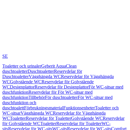
SE
Toaletter och urinaler
Geberit AquaClean
duschtoaletter
Duschtoaletter
Reservdelar för
Duschtoaletter
Vägghängda WC
Reservdelar för Vägghängda
WC
Golvstående WC
Reservdelar för Golvstående
WC
Designplattor
Reservdelar för Designplattor
För WC-sitsar med
duschfunktion
Reservdelar för För WC-sitsar med
duschfunktion
Tillbehör
För duschtoaletter
För WC-sitsar med
duschfunktion och
duschtoalett
Förbrukningsmaterial
Funktionsenheter
Toaletter och
WC-sitsar
Vägghängda WC
Reservdelar för Vägghängda
WC
Toaletter
Reservdelar för Toaletter
Golvstående WC
Reservdelar
för Golvstående WC
Toaletter
Reservdelar för Toaletter
WC-
sits
Reservdelar för WC-sits
WC-sits
Reservdelar för WC-sits
Comfort