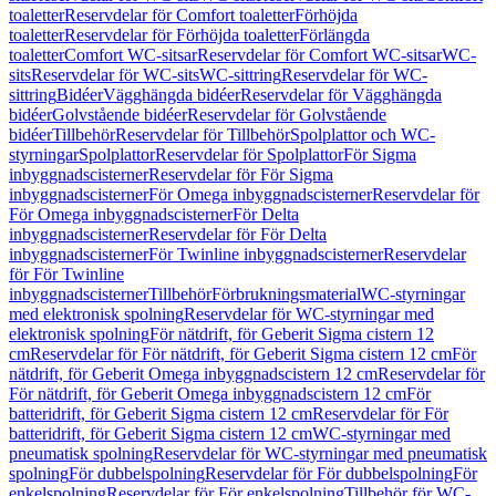
toaletter
Reservdelar för Comfort toaletter
Förhöjda
toaletter
Reservdelar för Förhöjda toaletter
Förlängda
toaletter
Comfort WC-sitsar
Reservdelar för Comfort WC-sitsar
WC-
sits
Reservdelar för WC-sits
WC-sittring
Reservdelar för WC-
sittring
Bidéer
Vägghängda bidéer
Reservdelar för Vägghängda
bidéer
Golvstående bidéer
Reservdelar för Golvstående
bidéer
Tillbehör
Reservdelar för Tillbehör
Spolplattor och WC-
styrningar
Spolplattor
Reservdelar för Spolplattor
För Sigma
inbyggnadscisterner
Reservdelar för För Sigma
inbyggnadscisterner
För Omega inbyggnadscisterner
Reservdelar för
För Omega inbyggnadscisterner
För Delta
inbyggnadscisterner
Reservdelar för För Delta
inbyggnadscisterner
För Twinline inbyggnadscisterner
Reservdelar
för För Twinline
inbyggnadscisterner
Tillbehör
Förbrukningsmaterial
WC-styrningar
med elektronisk spolning
Reservdelar för WC-styrningar med
elektronisk spolning
För nätdrift, för Geberit Sigma cistern 12
cm
Reservdelar för För nätdrift, för Geberit Sigma cistern 12 cm
För
nätdrift, för Geberit Omega inbyggnadscistern 12 cm
Reservdelar för
För nätdrift, för Geberit Omega inbyggnadscistern 12 cm
För
batteridrift, för Geberit Sigma cistern 12 cm
Reservdelar för För
batteridrift, för Geberit Sigma cistern 12 cm
WC-styrningar med
pneumatisk spolning
Reservdelar för WC-styrningar med pneumatisk
spolning
För dubbelspolning
Reservdelar för För dubbelspolning
För
enkelspolning
Reservdelar för För enkelspolning
Tillbehör för WC-