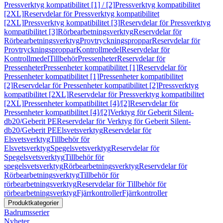
Pressverktyg kompatibilitet [1] / [2]
Pressverktyg kompatibilitet
[2XL]
Reservdelar för Pressverktyg kompatibilitet
[2XL]
Pressverktyg kompatibilitet [3]
Reservdelar för Pressverktyg
kompatibilitet [3]
Rörbearbetningsverktyg
Reservdelar för
Rörbearbetningsverktyg
Provtryckningsproppar
Reservdelar för
Provtryckningsproppar
Kontrollmedel
Reservdelar för
Kontrollmedel
Tillbehör
Pressenheter
Reservdelar för
Pressenheter
Pressenheter kompatibilitet [1]
Reservdelar för
Pressenheter kompatibilitet [1]
Pressenheter kompatibilitet
[2]
Reservdelar för Pressenheter kompatibilitet [2]
Pressverktyg
kompatibilitet [2XL]
Reservdelar för Pressverktyg kompatibilitet
[2XL]
Pressenheter kompatibilitet [4]/[2]
Reservdelar för
Pressenheter kompatibilitet [4]/[2]
Verktyg för Geberit Silent-
db20/Geberit PE
Reservdelar för Verktyg för Geberit Silent-
db20/Geberit PE
Elsvetsverktyg
Reservdelar för
Elsvetsverktyg
Tillbehör för
Elsvetsverktyg
Spegelsvetsverktyg
Reservdelar för
Spegelsvetsverktyg
Tillbehör för
spegelsvetsverktyg
Rörbearbetningsverktyg
Reservdelar för
Rörbearbetningsverktyg
Tillbehör för
rörbearbetningsverktyg
Reservdelar för Tillbehör för
rörbearbetningsverktyg
Fjärrkontroller
Fjärrkontroller
Produktkategorier
Badrumsserier
Nyheter