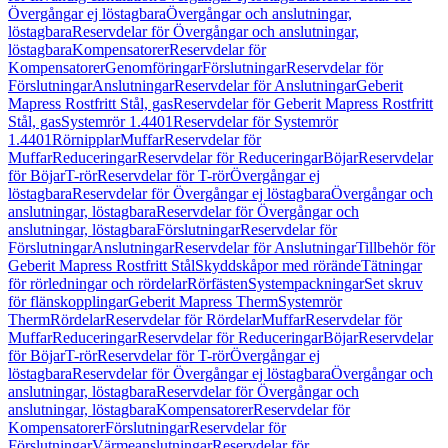
Övergångar ej löstagbara
Övergångar och anslutningar,
löstagbara
Reservdelar för Övergångar och anslutningar,
löstagbara
Kompensatorer
Reservdelar för
Kompensatorer
Genomföringar
Förslutningar
Reservdelar för
Förslutningar
Anslutningar
Reservdelar för Anslutningar
Geberit
Mapress Rostfritt Stål, gas
Reservdelar för Geberit Mapress Rostfritt
Stål, gas
Systemrör 1.4401
Reservdelar för Systemrör
1.4401
Rörnipplar
Muffar
Reservdelar för
Muffar
Reduceringar
Reservdelar för Reduceringar
Böjar
Reservdelar
för Böjar
T-rör
Reservdelar för T-rör
Övergångar ej
löstagbara
Reservdelar för Övergångar ej löstagbara
Övergångar och
anslutningar, löstagbara
Reservdelar för Övergångar och
anslutningar, löstagbara
Förslutningar
Reservdelar för
Förslutningar
Anslutningar
Reservdelar för Anslutningar
Tillbehör för
Geberit Mapress Rostfritt Stål
Skyddskåpor med rörände
Tätningar
för rörledningar och rördelar
Rörfästen
Systempackningar
Set skruv
för flänskopplingar
Geberit Mapress Therm
Systemrör
Therm
Rördelar
Reservdelar för Rördelar
Muffar
Reservdelar för
Muffar
Reduceringar
Reservdelar för Reduceringar
Böjar
Reservdelar
för Böjar
T-rör
Reservdelar för T-rör
Övergångar ej
löstagbara
Reservdelar för Övergångar ej löstagbara
Övergångar och
anslutningar, löstagbara
Reservdelar för Övergångar och
anslutningar, löstagbara
Kompensatorer
Reservdelar för
Kompensatorer
Förslutningar
Reservdelar för
Förslutningar
Värmeanslutningar
Reservdelar för