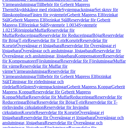
Värmeanslutningar
Tillbehör för Geberit Mapress
Therm
Skyddskåpor med rörände
Systempackningar
Set skruv för
flänskopplingar
Fästen för systemrör
Geberit Mapress Elförzinkat
Stål
Geberit Mapress Elförzinkat Stål
Reservdelar för Geberit
Mapress Elförzinkat Stål
Systemrör 1.0034
Systemrör
1.0215
Rörnipplar
Muffar
Reservdelar för
Muffar
Reduceringar
Reservdelar för Reduceringar
Böjar
Reservdelar
för Böjar
T-rör
Reservdelar för T-rör
Korsrör
Reservdelar för
Korsrör
Övergångar ej löstagbara
Reservdelar för Övergångar ej
löstagbara
Övergångar och anslutningar, löstagbara
Reservdelar för
Övergångar och anslutningar, löstagbara
Kompensatorer
Reservdelar
för Kompensatorer
Förslutningar
Reservdelar för Förslutningar
Muffar
för värme
Reservdelar för Muffar för
värme
Värmeanslutningar
Reservdelar för
Värmeanslutningar
Tillbehör för Geberit Mapress Elförzinkat
Stål
Tätningar för rörledningar och
rördelar
Rörfästen
Systempackningar
Geberit Mapress Koppar
Geberit
Mapress Koppar
Reservdelar för Geberit Mapress
Koppar
Muffar
Reservdelar för Muffar
Reduceringar
Reservdelar för
Reduceringar
Böjar
Reservdelar för Böjar
T-rör
Reservdelar för T-
rör
Invändig cirkulation
Reservdelar för Invändig
cirkulation
Korsrör
Reservdelar för Korsrör
Övergångar ej
löstagbara
Reservdelar för Övergångar ej löstagbara
Övergångar och
anslutningar, löstagbara
Reservdelar för Övergångar och
anslutningar, löstagbara
Förslutningar
Reservdelar för