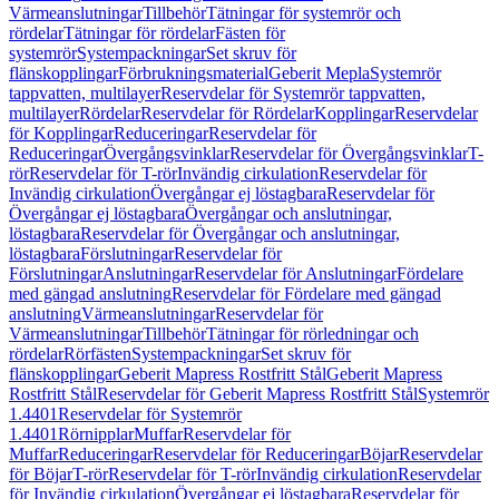
Värmeanslutningar
Tillbehör
Tätningar för systemrör och
rördelar
Tätningar för rördelar
Fästen för
systemrör
Systempackningar
Set skruv för
flänskopplingar
Förbrukningsmaterial
Geberit Mepla
Systemrör
tappvatten, multilayer
Reservdelar för Systemrör tappvatten,
multilayer
Rördelar
Reservdelar för Rördelar
Kopplingar
Reservdelar
för Kopplingar
Reduceringar
Reservdelar för
Reduceringar
Övergångsvinklar
Reservdelar för Övergångsvinklar
T-
rör
Reservdelar för T-rör
Invändig cirkulation
Reservdelar för
Invändig cirkulation
Övergångar ej löstagbara
Reservdelar för
Övergångar ej löstagbara
Övergångar och anslutningar,
löstagbara
Reservdelar för Övergångar och anslutningar,
löstagbara
Förslutningar
Reservdelar för
Förslutningar
Anslutningar
Reservdelar för Anslutningar
Fördelare
med gängad anslutning
Reservdelar för Fördelare med gängad
anslutning
Värmeanslutningar
Reservdelar för
Värmeanslutningar
Tillbehör
Tätningar för rörledningar och
rördelar
Rörfästen
Systempackningar
Set skruv för
flänskopplingar
Geberit Mapress Rostfritt Stål
Geberit Mapress
Rostfritt Stål
Reservdelar för Geberit Mapress Rostfritt Stål
Systemrör
1.4401
Reservdelar för Systemrör
1.4401
Rörnipplar
Muffar
Reservdelar för
Muffar
Reduceringar
Reservdelar för Reduceringar
Böjar
Reservdelar
för Böjar
T-rör
Reservdelar för T-rör
Invändig cirkulation
Reservdelar
för Invändig cirkulation
Övergångar ej löstagbara
Reservdelar för