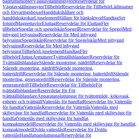
badrumsmöbler
Väggavställningsytor
Reservdelar för
Väggavställningsytor
Tillbehör
Reservdelar för Tillbehör
Lådinsatser
och förvaringsboxar
Handdukshållare och
handdukskrokar
Ljuselement
Hållare för bänkskivor
Handtag
Set
fotstöd
Magnettavlor
Eluttag
Reservdelar för Eluttag
Fler
tillbehör
Speglar och spegelskåp
Spegel
Reservdelar för Spegel
Med
inbyggd belysning
Reservdelar för Med inbyggd
belysning
Spegelskåp
Reservdelar för Spegelskåp
Med inbyggd
belysning
Reservdelar för Med inbyggd
belysning
Tillbehör
Ljuselement
Handtag
Fler
tillbehör
Eluttag
Armaturer
Tvättställsblandare
Reservdelar för
Tvättställsblandare
Stående montering, nätdrift
Reservdelar för
Stående montering, nätdrift
Stående montering,
batteridrift
Reservdelar för Stående montering, batteridrift
Stående
montering, generatordrift
Reservdelar för Stående montering,
generatordrift
Tillbehör
Reservdelar för Tillbehör
För
tvättställsblandare
Reservdelar för För
tvättställsblandare
Apparatanslutningar för tvättområde, köksvask,
enheter och tvättställ
Vattenlås för handfat
Reservdelar för Vattenlås
för handfat
Vattenlås
Reservdelar för Vattenlås
Vattenlås med
skiljevägg för handfat
Reservdelar för Vattenlås med skiljevägg för
handfat
Vattenlås med skiljevägg för handfat,
kompaktmodell
Reservdelar för Vattenlås med skiljevägg för handfat,
kompaktmodell
Dolda vattenlås
Reservdelar för Dolda
vattenlås
Handfatsanslutningar
Reservdelar för