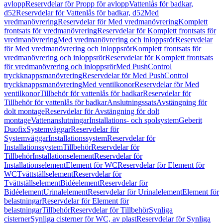
avlopp
Reservdelar för Propp för avlopp
Vattenlås för badkar,
d52
Reservdelar för Vattenlås för badkar, d52
Med
vredmanövrering
Reservdelar för Med vredmanövrering
Komplett
frontsats för vredmanövrering
Reservdelar för Komplett frontsats för
vredmanövrering
Med vredmanövrering och inloppsrör
Reservdelar
för Med vredmanövrering och inloppsrör
Komplett frontsats för
vredmanövrering och inloppsrör
Reservdelar för Komplett frontsats
för vredmanövrering och inloppsrör
Med PushControl
tryckknappsmanövrering
Reservdelar för Med PushControl
tryckknappsmanövrering
Med ventilkonor
Reservdelar för Med
ventilkonor
Tillbehör för vattenlås för badkar
Reservdelar för
Tillbehör för vattenlås för badkar
Anslutningssats
Avstängning för
dolt montage
Reservdelar för Avstängning för dolt
montage
Vattenanslutningar
Installations- och spolsystem
Geberit
Duofix
Systemväggar
Reservdelar för
Systemväggar
Installationssystem
Reservdelar för
Installationssystem
Tillbehör
Reservdelar för
Tillbehör
Installationselement
Reservdelar för
Installationselement
Element för WC
Reservdelar för Element för
WC
Tvättställselement
Reservdelar för
Tvättställselement
Bidéelement
Reservdelar för
Bidéelement
Urinalelement
Reservdelar för Urinalelement
Element för
belastningar
Reservdelar för Element för
belastningar
Tillbehör
Reservdelar för Tillbehör
Synliga
cisterner
Synliga cisterner för WC, av plast
Reservdelar för Synliga