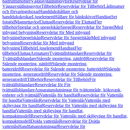
badrumsmöbler
Väggavställningsytor
Reservdelar för
Väggavställningsytor
Tillbehör
Reservdelar för Tillbehör
Lådinsatser
och förvaringsboxar
Handdukshållare och
handdukskrokar
Ljuselement
Hållare för bänkskivor
Handtag
Set
fotstöd
Magnettavlor
Eluttag
Reservdelar för Eluttag
Fler
tillbehör
Speglar och spegelskåp
Spegel
Reservdelar för Spegel
Med
inbyggd belysning
Reservdelar för Med inbyggd
belysning
Spegelskåp
Reservdelar för Spegelskåp
Med inbyggd
belysning
Reservdelar för Med inbyggd
belysning
Tillbehör
Ljuselement
Handtag
Fler
tillbehör
Eluttag
Armaturer
Tvättställsblandare
Reservdelar för
Tvättställsblandare
Stående montering, nätdrift
Reservdelar för
Stående montering, nätdrift
Stående montering,
batteridrift
Reservdelar för Stående montering, batteridrift
Stående
montering, generatordrift
Reservdelar för Stående montering,
generatordrift
Tillbehör
Reservdelar för Tillbehör
För
tvättställsblandare
Reservdelar för För
tvättställsblandare
Apparatanslutningar för tvättområde, köksvask,
enheter och tvättställ
Vattenlås för handfat
Reservdelar för Vattenlås
för handfat
Vattenlås
Reservdelar för Vattenlås
Vattenlås med
skiljevägg för handfat
Reservdelar för Vattenlås med skiljevägg för
handfat
Vattenlås med skiljevägg för handfat,
kompaktmodell
Reservdelar för Vattenlås med skiljevägg för handfat,
kompaktmodell
Dolda vattenlås
Reservdelar för Dolda
vattenlås
Handfatsanslutningar
Reservdelar för