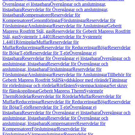
Övergångar ej löstagbara
Övergångar och anslutningar,
löstagbara
Reservdelar för Övergångar och anslutningar,
löstagbara
Kompensatorer
Reservdelar för
Kompensatorer
Genomföringar
Förslutningar
Reservdelar för
Förslutningar
Anslutningar
Reservdelar för Anslutningar
Geberit
Mapress Rostfritt Stål, gas
Reservdelar för Geberit Mapress Rostfritt
Stål, gas
Systemrör 1.4401
Reservdelar för Systemrör
1.4401
Rörnipplar
Muffar
Reservdelar för
Muffar
Reduceringar
Reservdelar för Reduceringar
Böjar
Reservdelar
för Böjar
T-rör
Reservdelar för T-rör
Övergångar ej
löstagbara
Reservdelar för Övergångar ej löstagbara
Övergångar och
anslutningar, löstagbara
Reservdelar för Övergångar och
anslutningar, löstagbara
Förslutningar
Reservdelar för
Förslutningar
Anslutningar
Reservdelar för Anslutningar
Tillbehör för
Geberit Mapress Rostfritt Stål
Skyddskåpor med rörände
Tätningar
för rörledningar och rördelar
Rörfästen
Systempackningar
Set skruv
för flänskopplingar
Geberit Mapress Therm
Systemrör
Therm
Rördelar
Reservdelar för Rördelar
Muffar
Reservdelar för
Muffar
Reduceringar
Reservdelar för Reduceringar
Böjar
Reservdelar
för Böjar
T-rör
Reservdelar för T-rör
Övergångar ej
löstagbara
Reservdelar för Övergångar ej löstagbara
Övergångar och
anslutningar, löstagbara
Reservdelar för Övergångar och
anslutningar, löstagbara
Kompensatorer
Reservdelar för
Kompensatorer
Förslutningar
Reservdelar för
Förslutningar
Värmeanslutningar
Reservdelar för