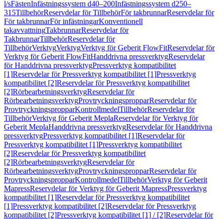
l/s
Fästen
Infästningssystem d40–200
Infästningssystem d250–
315
Tillbehör
Reservdelar för Tillbehör
För takbrunnar
Reservdelar för
För takbrunnar
För infästningar
Konventionell
takavvattning
Takbrunnar
Reservdelar för
Takbrunnar
Tillbehör
Reservdelar för
Tillbehör
Verktyg
Verktyg
Verktyg för Geberit FlowFit
Reservdelar för
Verktyg för Geberit FlowFit
Handdrivna pressverktyg
Reservdelar
för Handdrivna pressverktyg
Pressverktyg kompatibilitet
[1]
Reservdelar för Pressverktyg kompatibilitet [1]
Pressverktyg
kompatibilitet [2]
Reservdelar för Pressverktyg kompatibilitet
[2]
Rörbearbetningsverktyg
Reservdelar för
Rörbearbetningsverktyg
Provtryckningsproppar
Reservdelar för
Provtryckningsproppar
Kontrollmedel
Tillbehör
Reservdelar för
Tillbehör
Verktyg för Geberit Mepla
Reservdelar för Verktyg för
Geberit Mepla
Handdrivna pressverktyg
Reservdelar för Handdrivna
pressverktyg
Pressverktyg kompatibilitet [1]
Reservdelar för
Pressverktyg kompatibilitet [1]
Pressverktyg kompatibilitet
[2]
Reservdelar för Pressverktyg kompatibilitet
[2]
Rörbearbetningsverktyg
Reservdelar för
Rörbearbetningsverktyg
Provtryckningsproppar
Reservdelar för
Provtryckningsproppar
Kontrollmedel
Tillbehör
Verktyg för Geberit
Mapress
Reservdelar för Verktyg för Geberit Mapress
Pressverktyg
kompatibilitet [1]
Reservdelar för Pressverktyg kompatibilitet
[1]
Pressverktyg kompatibilitet [2]
Reservdelar för Pressverktyg
kompatibilitet [2]
Pressverktyg kompatibilitet [1] / [2]
Reservdelar för