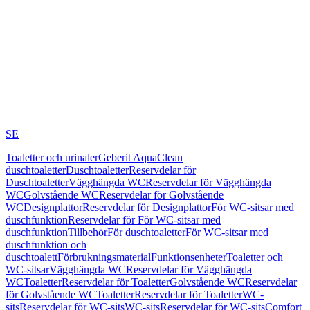
SE
Toaletter och urinaler
Geberit AquaClean
duschtoaletter
Duschtoaletter
Reservdelar för
Duschtoaletter
Vägghängda WC
Reservdelar för Vägghängda
WC
Golvstående WC
Reservdelar för Golvstående
WC
Designplattor
Reservdelar för Designplattor
För WC-sitsar med
duschfunktion
Reservdelar för För WC-sitsar med
duschfunktion
Tillbehör
För duschtoaletter
För WC-sitsar med
duschfunktion och
duschtoalett
Förbrukningsmaterial
Funktionsenheter
Toaletter och
WC-sitsar
Vägghängda WC
Reservdelar för Vägghängda
WC
Toaletter
Reservdelar för Toaletter
Golvstående WC
Reservdelar
för Golvstående WC
Toaletter
Reservdelar för Toaletter
WC-
sits
Reservdelar för WC-sits
WC-sits
Reservdelar för WC-sits
Comfort