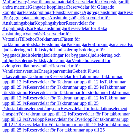
Muffar
Övergångar till andra material
Reservdelar för Övergångar till
andra material
Gängade kopplingar
Reservdelar för Gängade
kopplingar
Flänskopplingar
Flänsbussningar
Aggregatanslutningar
Rese
för Aggregatanslutningar
Anslutningsböjar
Reservdelar för
Anslutningsböjar
Kopplingshylsor
Reservdelar för
Kopplingshylsor
Raka anslutningar
Reservdelar för Raka
anslutningar
Vattenlås
Reservdelar för
Vattenlås
Tillbehör
Rörklammrar
Fästen för
rörklammrar
Stödskal
Förslutningar
Packningar
Förbrukningsmaterial
Br
ljudisolering och fuktskydd
Ljudisolering
Isoleringar för
byggnadsljudisolering
Isoleringar för byggnadsljudisolering och
luftljudsisolering
Fuktskydd
Tätningar
Ventilationsventil för
avlopp
Ventilationsventiler
Reservdelar för
Ventilationsventiler
Energisparventiler
Geberit Pluvia
takavvattning
Takbrunnar
Reservdelar för Takbrunnar
Takbrunnar
upp till 12 l/s
Reservdelar för Takbrunnar upp till 12 l/s
Takbrunnar
upp till 25 l/s
Reservdelar för Takbrunnar upp till 25 l/s
Takbrunnar
för stödrännor
Reservdelar för Takbrunnar för stödrännor
Takbrunnar
upp till 12 l/s
Reservdelar för Takbrunnar upp till 12 l/s
Takbrunnar
upp till 25 l/s
Reservdelar för Takbrunnar upp till 25
l/s
Installationselement ångspärr
Reservdelar för Installationselement
ångspärr
För takbrunnar upp till 12 l/s
Reservdelar för För takbrunnar
upp till 12 l/s
Överlopp
Reservdelar för Överlopp
För takbrunnar upp
till 12 l/s
Reservdelar för För takbrunnar upp till 12 l/s
För takbrunnar
upp till 25 l/s
Reservdelar för För takbrunnar upp till 25