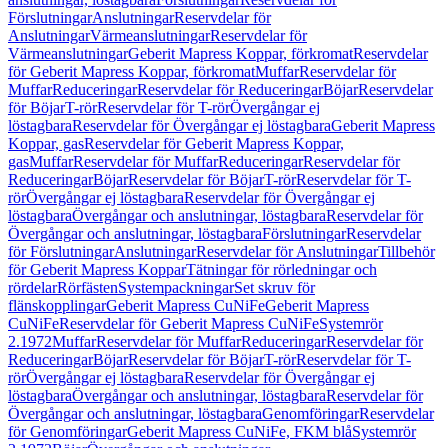
Förslutningar
Anslutningar
Reservdelar för
Anslutningar
Värmeanslutningar
Reservdelar för
Värmeanslutningar
Geberit Mapress Koppar, förkromat
Reservdelar
för Geberit Mapress Koppar, förkromat
Muffar
Reservdelar för
Muffar
Reduceringar
Reservdelar för Reduceringar
Böjar
Reservdelar
för Böjar
T-rör
Reservdelar för T-rör
Övergångar ej
löstagbara
Reservdelar för Övergångar ej löstagbara
Geberit Mapress
Koppar, gas
Reservdelar för Geberit Mapress Koppar,
gas
Muffar
Reservdelar för Muffar
Reduceringar
Reservdelar för
Reduceringar
Böjar
Reservdelar för Böjar
T-rör
Reservdelar för T-
rör
Övergångar ej löstagbara
Reservdelar för Övergångar ej
löstagbara
Övergångar och anslutningar, löstagbara
Reservdelar för
Övergångar och anslutningar, löstagbara
Förslutningar
Reservdelar
för Förslutningar
Anslutningar
Reservdelar för Anslutningar
Tillbehör
för Geberit Mapress Koppar
Tätningar för rörledningar och
rördelar
Rörfästen
Systempackningar
Set skruv för
flänskopplingar
Geberit Mapress CuNiFe
Geberit Mapress
CuNiFe
Reservdelar för Geberit Mapress CuNiFe
Systemrör
2.1972
Muffar
Reservdelar för Muffar
Reduceringar
Reservdelar för
Reduceringar
Böjar
Reservdelar för Böjar
T-rör
Reservdelar för T-
rör
Övergångar ej löstagbara
Reservdelar för Övergångar ej
löstagbara
Övergångar och anslutningar, löstagbara
Reservdelar för
Övergångar och anslutningar, löstagbara
Genomföringar
Reservdelar
för Genomföringar
Geberit Mapress CuNiFe, FKM blå
Systemrör