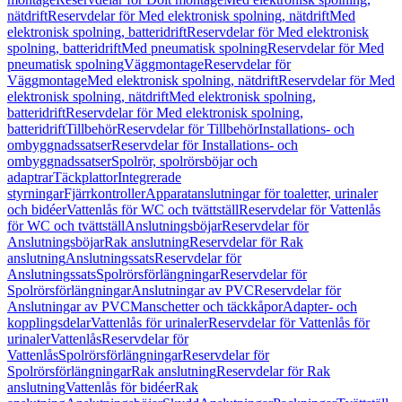
nätdrift
Reservdelar för Med elektronisk spolning, nätdrift
Med
elektronisk spolning, batteridrift
Reservdelar för Med elektronisk
spolning, batteridrift
Med pneumatisk spolning
Reservdelar för Med
pneumatisk spolning
Väggmontage
Reservdelar för
Väggmontage
Med elektronisk spolning, nätdrift
Reservdelar för Med
elektronisk spolning, nätdrift
Med elektronisk spolning,
batteridrift
Reservdelar för Med elektronisk spolning,
batteridrift
Tillbehör
Reservdelar för Tillbehör
Installations- och
ombyggnadssatser
Reservdelar för Installations- och
ombyggnadssatser
Spolrör, spolrörsböjar och
adaptrar
Täckplattor
Integrerade
styrningar
Fjärrkontroller
Apparatanslutningar för toaletter, urinaler
och bidéer
Vattenlås för WC och tvättställ
Reservdelar för Vattenlås
för WC och tvättställ
Anslutningsböjar
Reservdelar för
Anslutningsböjar
Rak anslutning
Reservdelar för Rak
anslutning
Anslutningssats
Reservdelar för
Anslutningssats
Spolrörsförlängningar
Reservdelar för
Spolrörsförlängningar
Anslutningar av PVC
Reservdelar för
Anslutningar av PVC
Manschetter och täckkåpor
Adapter- och
kopplingsdelar
Vattenlås för urinaler
Reservdelar för Vattenlås för
urinaler
Vattenlås
Reservdelar för
Vattenlås
Spolrörsförlängningar
Reservdelar för
Spolrörsförlängningar
Rak anslutning
Reservdelar för Rak
anslutning
Vattenlås för bidéer
Rak