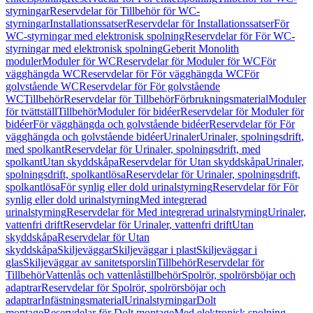
styrningar
Reservdelar för Tillbehör för WC-
styrningar
Installationssatser
Reservdelar för Installationssatser
För
WC-styrningar med elektronisk spolning
Reservdelar för För WC-
styrningar med elektronisk spolning
Geberit Monolith
moduler
Moduler för WC
Reservdelar för Moduler för WC
För
vägghängda WC
Reservdelar för För vägghängda WC
För
golvstående WC
Reservdelar för För golvstående
WC
Tillbehör
Reservdelar för Tillbehör
Förbrukningsmaterial
Moduler
för tvättställ
Tillbehör
Moduler för bidéer
Reservdelar för Moduler för
bidéer
För vägghängda och golvstående bidéer
Reservdelar för För
vägghängda och golvstående bidéer
Urinaler
Urinaler, spolningsdrift,
med spolkant
Reservdelar för Urinaler, spolningsdrift, med
spolkant
Utan skyddskåpa
Reservdelar för Utan skyddskåpa
Urinaler,
spolningsdrift, spolkantlösa
Reservdelar för Urinaler, spolningsdrift,
spolkantlösa
För synlig eller dold urinalstyrning
Reservdelar för För
synlig eller dold urinalstyrning
Med integrerad
urinalstyrning
Reservdelar för Med integrerad urinalstyrning
Urinaler,
vattenfri drift
Reservdelar för Urinaler, vattenfri drift
Utan
skyddskåpa
Reservdelar för Utan
skyddskåpa
Skiljeväggar
Skiljeväggar i plast
Skiljeväggar i
glas
Skiljeväggar av sanitetsporslin
Tillbehör
Reservdelar för
Tillbehör
Vattenlås och vattenlåstillbehör
Spolrör, spolrörsböjar och
adaptrar
Reservdelar för Spolrör, spolrörsböjar och
adaptrar
Infästningsmaterial
Urinalstyrningar
Dolt
montage
Reservdelar för Dolt montage
Med elektronisk spolning,