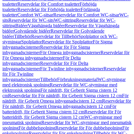
toaletter
Reservdelar för Comfort toaletter
Förhöjda
toaletter
Reservdelar för Förhöjda toaletter
Förlängda
toaletter
Comfort WC-sitsar
Reservdelar för Comfort WC-sitsar
WC-
sits
Reservdelar för WC-sits
WC-sittring
Reservdelar för WC-
sittring
Bidéer
Vägghängda bidéer
Reservdelar för Vägghängda
bidéer
Golvstående bidéer
Reservdelar för Golvstående
bidéer
Tillbehör
Reservdelar för Tillbehör
Spolplattor och WC-
styrningar
Spolplattor
Reservdelar för Spolplattor
För Sigma
inbyggnadscisterner
Reservdelar för För Sigma
inbyggnadscisterner
För Omega inbyggnadscisterner
Reservdelar för
För Omega inbyggnadscisterner
För Delta
inbyggnadscisterner
Reservdelar för För Delta
inbyggnadscisterner
För Twinline inbyggnadscisterner
Reservdelar
för För Twinline
inbyggnadscisterner
Tillbehör
Förbrukningsmaterial
WC-styrningar
med elektronisk spolning
Reservdelar för WC-styrningar med
elektronisk spolning
För nätdrift, för Geberit Sigma cistern 12
cm
Reservdelar för För nätdrift, för Geberit Sigma cistern 12 cm
För
nätdrift, för Geberit Omega inbyggnadscistern 12 cm
Reservdelar för
För nätdrift, för Geberit Omega inbyggnadscistern 12 cm
För
batteridrift, för Geberit Sigma cistern 12 cm
Reservdelar för För
batteridrift, för Geberit Sigma cistern 12 cm
WC-styrningar med
pneumatisk spolning
Reservdelar för WC-styrningar med pneumatisk
spolning
För dubbelspolning
Reservdelar för För dubbelspolning
För
enkelspolning
Reservdelar för För enkelspolning
Tillbehör för WC-