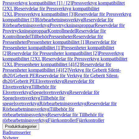
Pressverktyg kompatibilitet [1] / [2]
Pressverktyg kompatibilitet
[2XL]
Reservdelar för Pressverktyg kompatibilitet
[2XL]
Pressverktyg kompatibilitet [3]
Reservdelar för Pressverktyg
kompatibilitet [3]
Rörbearbetningsverktyg
Reservdelar för
Rörbearbetningsverktyg
Provtryckningsproppar
Reservdelar för
Provtryckningsproppar
Kontrollmedel
Reservdelar för
Kontrollmedel
Tillbehör
Pressenheter
Reservdelar för
Pressenheter
Pressenheter kompatibilitet [1]
Reservdelar för
Pressenheter kompatibilitet [1]
Pressenheter kompatibilitet
[2]
Reservdelar för Pressenheter kompatibilitet [2]
Pressverktyg
kompatibilitet [2XL]
Reservdelar för Pressverktyg kompatibilitet
[2XL]
Pressenheter kompatibilitet [4]/[2]
Reservdelar för
Pressenheter kompatibilitet [4]/[2]
Verktyg för Geberit Silent-
db20/Geberit PE
Reservdelar för Verktyg för Geberit Silent-
db20/Geberit PE
Elsvetsverktyg
Reservdelar för
Elsvetsverktyg
Tillbehör för
Elsvetsverktyg
Spegelsvetsverktyg
Reservdelar för
Spegelsvetsverktyg
Tillbehör för
spegelsvetsverktyg
Rörbearbetningsverktyg
Reservdelar för
Rörbearbetningsverktyg
Tillbehör för
rörbearbetningsverktyg
Reservdelar för Tillbehör för
rörbearbetningsverktyg
Fjärrkontroller
Fjärrkontroller
Produktkategorier
Badrumsserier
Nyheter