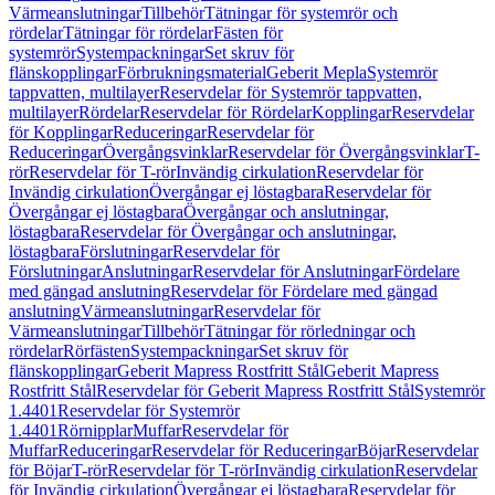
Värmeanslutningar
Tillbehör
Tätningar för systemrör och
rördelar
Tätningar för rördelar
Fästen för
systemrör
Systempackningar
Set skruv för
flänskopplingar
Förbrukningsmaterial
Geberit Mepla
Systemrör
tappvatten, multilayer
Reservdelar för Systemrör tappvatten,
multilayer
Rördelar
Reservdelar för Rördelar
Kopplingar
Reservdelar
för Kopplingar
Reduceringar
Reservdelar för
Reduceringar
Övergångsvinklar
Reservdelar för Övergångsvinklar
T-
rör
Reservdelar för T-rör
Invändig cirkulation
Reservdelar för
Invändig cirkulation
Övergångar ej löstagbara
Reservdelar för
Övergångar ej löstagbara
Övergångar och anslutningar,
löstagbara
Reservdelar för Övergångar och anslutningar,
löstagbara
Förslutningar
Reservdelar för
Förslutningar
Anslutningar
Reservdelar för Anslutningar
Fördelare
med gängad anslutning
Reservdelar för Fördelare med gängad
anslutning
Värmeanslutningar
Reservdelar för
Värmeanslutningar
Tillbehör
Tätningar för rörledningar och
rördelar
Rörfästen
Systempackningar
Set skruv för
flänskopplingar
Geberit Mapress Rostfritt Stål
Geberit Mapress
Rostfritt Stål
Reservdelar för Geberit Mapress Rostfritt Stål
Systemrör
1.4401
Reservdelar för Systemrör
1.4401
Rörnipplar
Muffar
Reservdelar för
Muffar
Reduceringar
Reservdelar för Reduceringar
Böjar
Reservdelar
för Böjar
T-rör
Reservdelar för T-rör
Invändig cirkulation
Reservdelar
för Invändig cirkulation
Övergångar ej löstagbara
Reservdelar för