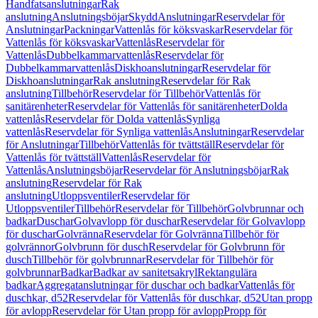
Handfatsanslutningar
Rak
anslutning
Anslutningsböjar
Skydd
Anslutningar
Reservdelar för
Anslutningar
Packningar
Vattenlås för köksvaskar
Reservdelar för
Vattenlås för köksvaskar
Vattenlås
Reservdelar för
Vattenlås
Dubbelkammarvattenlås
Reservdelar för
Dubbelkammarvattenlås
Diskhoanslutningar
Reservdelar för
Diskhoanslutningar
Rak anslutning
Reservdelar för Rak
anslutning
Tillbehör
Reservdelar för Tillbehör
Vattenlås för
sanitärenheter
Reservdelar för Vattenlås för sanitärenheter
Dolda
vattenlås
Reservdelar för Dolda vattenlås
Synliga
vattenlås
Reservdelar för Synliga vattenlås
Anslutningar
Reservdelar
för Anslutningar
Tillbehör
Vattenlås för tvättställ
Reservdelar för
Vattenlås för tvättställ
Vattenlås
Reservdelar för
Vattenlås
Anslutningsböjar
Reservdelar för Anslutningsböjar
Rak
anslutning
Reservdelar för Rak
anslutning
Utloppsventiler
Reservdelar för
Utloppsventiler
Tillbehör
Reservdelar för Tillbehör
Golvbrunnar och
badkar
Duschar
Golvavlopp för duschar
Reservdelar för Golvavlopp
för duschar
Golvränna
Reservdelar för Golvränna
Tillbehör för
golvrännor
Golvbrunn för dusch
Reservdelar för Golvbrunn för
dusch
Tillbehör för golvbrunnar
Reservdelar för Tillbehör för
golvbrunnar
Badkar
Badkar av sanitetsakryl
Rektangulära
badkar
Aggregatanslutningar för duschar och badkar
Vattenlås för
duschkar, d52
Reservdelar för Vattenlås för duschkar, d52
Utan propp
för avlopp
Reservdelar för Utan propp för avlopp
Propp för