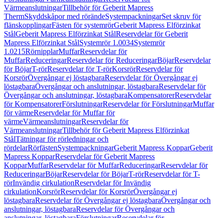
Värmeanslutningar
Tillbehör för Geberit Mapress
Therm
Skyddskåpor med rörände
Systempackningar
Set skruv för
flänskopplingar
Fästen för systemrör
Geberit Mapress Elförzinkat
Stål
Geberit Mapress Elförzinkat Stål
Reservdelar för Geberit
Mapress Elförzinkat Stål
Systemrör 1.0034
Systemrör
1.0215
Rörnipplar
Muffar
Reservdelar för
Muffar
Reduceringar
Reservdelar för Reduceringar
Böjar
Reservdelar
för Böjar
T-rör
Reservdelar för T-rör
Korsrör
Reservdelar för
Korsrör
Övergångar ej löstagbara
Reservdelar för Övergångar ej
löstagbara
Övergångar och anslutningar, löstagbara
Reservdelar för
Övergångar och anslutningar, löstagbara
Kompensatorer
Reservdelar
för Kompensatorer
Förslutningar
Reservdelar för Förslutningar
Muffar
för värme
Reservdelar för Muffar för
värme
Värmeanslutningar
Reservdelar för
Värmeanslutningar
Tillbehör för Geberit Mapress Elförzinkat
Stål
Tätningar för rörledningar och
rördelar
Rörfästen
Systempackningar
Geberit Mapress Koppar
Geberit
Mapress Koppar
Reservdelar för Geberit Mapress
Koppar
Muffar
Reservdelar för Muffar
Reduceringar
Reservdelar för
Reduceringar
Böjar
Reservdelar för Böjar
T-rör
Reservdelar för T-
rör
Invändig cirkulation
Reservdelar för Invändig
cirkulation
Korsrör
Reservdelar för Korsrör
Övergångar ej
löstagbara
Reservdelar för Övergångar ej löstagbara
Övergångar och
anslutningar, löstagbara
Reservdelar för Övergångar och
anslutningar, löstagbara
Förslutningar
Reservdelar för