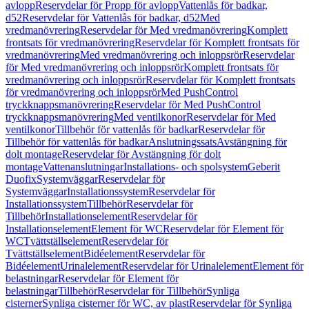
avlopp
Reservdelar för Propp för avlopp
Vattenlås för badkar,
d52
Reservdelar för Vattenlås för badkar, d52
Med
vredmanövrering
Reservdelar för Med vredmanövrering
Komplett
frontsats för vredmanövrering
Reservdelar för Komplett frontsats för
vredmanövrering
Med vredmanövrering och inloppsrör
Reservdelar
för Med vredmanövrering och inloppsrör
Komplett frontsats för
vredmanövrering och inloppsrör
Reservdelar för Komplett frontsats
för vredmanövrering och inloppsrör
Med PushControl
tryckknappsmanövrering
Reservdelar för Med PushControl
tryckknappsmanövrering
Med ventilkonor
Reservdelar för Med
ventilkonor
Tillbehör för vattenlås för badkar
Reservdelar för
Tillbehör för vattenlås för badkar
Anslutningssats
Avstängning för
dolt montage
Reservdelar för Avstängning för dolt
montage
Vattenanslutningar
Installations- och spolsystem
Geberit
Duofix
Systemväggar
Reservdelar för
Systemväggar
Installationssystem
Reservdelar för
Installationssystem
Tillbehör
Reservdelar för
Tillbehör
Installationselement
Reservdelar för
Installationselement
Element för WC
Reservdelar för Element för
WC
Tvättställselement
Reservdelar för
Tvättställselement
Bidéelement
Reservdelar för
Bidéelement
Urinalelement
Reservdelar för Urinalelement
Element för
belastningar
Reservdelar för Element för
belastningar
Tillbehör
Reservdelar för Tillbehör
Synliga
cisterner
Synliga cisterner för WC, av plast
Reservdelar för Synliga