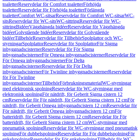
toaletter
Reservdelar för Comfort toaletter
Förhöjda
toaletter
Reservdelar för Förhöjda toaletter
Förlängda
toaletter
Comfort WC-sitsar
Reservdelar för Comfort WC-sitsar
WC-
sits
Reservdelar för WC-sits
WC-sittring
Reservdelar för WC-
sittring
Bidéer
Vägghängda bidéer
Reservdelar för Vägghängda
bidéer
Golvstående bidéer
Reservdelar för Golvstående
bidéer
Tillbehör
Reservdelar för Tillbehör
Spolplattor och WC-
styrningar
Spolplattor
Reservdelar för Spolplattor
För Sigma
inbyggnadscisterner
Reservdelar för För Sigma
inbyggnadscisterner
För Omega inbyggnadscisterner
Reservdelar för
För Omega inbyggnadscisterner
För Delta
inbyggnadscisterner
Reservdelar för För Delta
inbyggnadscisterner
För Twinline inbyggnadscisterner
Reservdelar
för För Twinline
inbyggnadscisterner
Tillbehör
Förbrukningsmaterial
WC-styrningar
med elektronisk spolning
Reservdelar för WC-styrningar med
elektronisk spolning
För nätdrift, för Geberit Sigma cistern 12
cm
Reservdelar för För nätdrift, för Geberit Sigma cistern 12 cm
För
nätdrift, för Geberit Omega inbyggnadscistern 12 cm
Reservdelar för
För nätdrift, för Geberit Omega inbyggnadscistern 12 cm
För
batteridrift, för Geberit Sigma cistern 12 cm
Reservdelar för För
batteridrift, för Geberit Sigma cistern 12 cm
WC-styrningar med
pneumatisk spolning
Reservdelar för WC-styrningar med pneumatisk
spolning
För dubbelspolning
Reservdelar för För dubbelspolning
För
enkelspolning
Reservdelar för För enkelspolning
Tillbehör för WC-