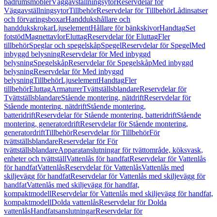
badrumsmöbler
Väggavställningsytor
Reservdelar för
Väggavställningsytor
Tillbehör
Reservdelar för Tillbehör
Lådinsatser
och förvaringsboxar
Handdukshållare och
handdukskrokar
Ljuselement
Hållare för bänkskivor
Handtag
Set
fotstöd
Magnettavlor
Eluttag
Reservdelar för Eluttag
Fler
tillbehör
Speglar och spegelskåp
Spegel
Reservdelar för Spegel
Med
inbyggd belysning
Reservdelar för Med inbyggd
belysning
Spegelskåp
Reservdelar för Spegelskåp
Med inbyggd
belysning
Reservdelar för Med inbyggd
belysning
Tillbehör
Ljuselement
Handtag
Fler
tillbehör
Eluttag
Armaturer
Tvättställsblandare
Reservdelar för
Tvättställsblandare
Stående montering, nätdrift
Reservdelar för
Stående montering, nätdrift
Stående montering,
batteridrift
Reservdelar för Stående montering, batteridrift
Stående
montering, generatordrift
Reservdelar för Stående montering,
generatordrift
Tillbehör
Reservdelar för Tillbehör
För
tvättställsblandare
Reservdelar för För
tvättställsblandare
Apparatanslutningar för tvättområde, köksvask,
enheter och tvättställ
Vattenlås för handfat
Reservdelar för Vattenlås
för handfat
Vattenlås
Reservdelar för Vattenlås
Vattenlås med
skiljevägg för handfat
Reservdelar för Vattenlås med skiljevägg för
handfat
Vattenlås med skiljevägg för handfat,
kompaktmodell
Reservdelar för Vattenlås med skiljevägg för handfat,
kompaktmodell
Dolda vattenlås
Reservdelar för Dolda
vattenlås
Handfatsanslutningar
Reservdelar för