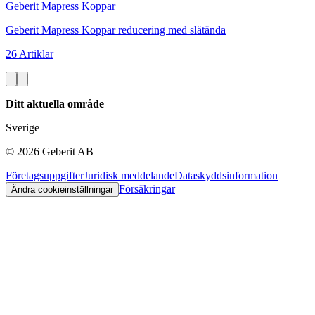
Geberit Mapress Koppar
Geberit Mapress Koppar reducering med slätända
26 Artiklar
Ditt aktuella område
Sverige
©
2026
Geberit AB
Företagsuppgifter
Juridisk meddelande
Dataskyddsinformation
Försäkringar
Ändra cookieinställningar