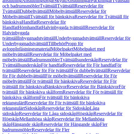
anslutning
Anslutningsböjar
Skydd
Anslutningar
Packningar
Tvättställ
och badrumsmöbler
Tvättställ
Tvättställ
Reservdelar för
Tvättställ
Dubbeltvättställ
Möbeltvättställ
Reservdelar för
Möbeltvättställ
Tvättställ för bänkskiva
Reservdelar för Tvättställ för
bänkskiva
Handfat
Reservdelar för
Handfat
Hörnhandfat
Halvinbyggda tvättställ
Reservdelar för
Halvinbyggda
tvättställ
Inbyggnadstvättställ
Underbyggnadstvättställ
Reservdelar för
Underbyggnadstvättställ
Tillbehör
Propp för
avlopp
Infästningsmaterial
Möbelpaket
Möbelpaket med
möbeltvättställ
Reservdelar för Möbelpaket med
möbeltvättställ
Badrumsmöbler
Tvättställsunderskåp
Reservdelar för
Tvättställsunderskåp
För handfat
Reservdelar för För handfat
För
tvättställ
Reservdelar för För tvättställ
För dubbeltvättställ
Reservdelar
för För dubbeltvättställ
För möbeltvättställ
Reservdelar för För
möbeltvättställ
För tvättställ för bänkskiva
Reservdelar för För
tvättställ för bänkskiva
Bänkskivor
Reservdelar för Bänkskivor
För
tvättställ för bänkskiva skålform
Reservdelar för För tvättställ för
bänkskiva skålform
För tvättställ för bänkskiva
rektangulärt
Reservdelar för För tvättställ för bänkskiva
rektangulärt
Sidoskåp
Reservdelar för Sidoskåp
Låga
sidoskåp
Reservdelar för Låga sidoskåp
Högskåp
Reservdelar för
Högskåp
Mellanhöga skåp
Reservdelar för Mellanhöga
skåp
Hängande skåp
Reservdelar för Hängande skåp
Fler
badrumsmöbler
Reservdelar för Fler