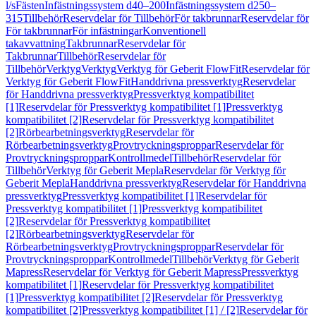
l/s
Fästen
Infästningssystem d40–200
Infästningssystem d250–
315
Tillbehör
Reservdelar för Tillbehör
För takbrunnar
Reservdelar för
För takbrunnar
För infästningar
Konventionell
takavvattning
Takbrunnar
Reservdelar för
Takbrunnar
Tillbehör
Reservdelar för
Tillbehör
Verktyg
Verktyg
Verktyg för Geberit FlowFit
Reservdelar för
Verktyg för Geberit FlowFit
Handdrivna pressverktyg
Reservdelar
för Handdrivna pressverktyg
Pressverktyg kompatibilitet
[1]
Reservdelar för Pressverktyg kompatibilitet [1]
Pressverktyg
kompatibilitet [2]
Reservdelar för Pressverktyg kompatibilitet
[2]
Rörbearbetningsverktyg
Reservdelar för
Rörbearbetningsverktyg
Provtryckningsproppar
Reservdelar för
Provtryckningsproppar
Kontrollmedel
Tillbehör
Reservdelar för
Tillbehör
Verktyg för Geberit Mepla
Reservdelar för Verktyg för
Geberit Mepla
Handdrivna pressverktyg
Reservdelar för Handdrivna
pressverktyg
Pressverktyg kompatibilitet [1]
Reservdelar för
Pressverktyg kompatibilitet [1]
Pressverktyg kompatibilitet
[2]
Reservdelar för Pressverktyg kompatibilitet
[2]
Rörbearbetningsverktyg
Reservdelar för
Rörbearbetningsverktyg
Provtryckningsproppar
Reservdelar för
Provtryckningsproppar
Kontrollmedel
Tillbehör
Verktyg för Geberit
Mapress
Reservdelar för Verktyg för Geberit Mapress
Pressverktyg
kompatibilitet [1]
Reservdelar för Pressverktyg kompatibilitet
[1]
Pressverktyg kompatibilitet [2]
Reservdelar för Pressverktyg
kompatibilitet [2]
Pressverktyg kompatibilitet [1] / [2]
Reservdelar för