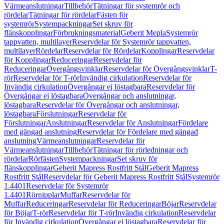
Värmeanslutningar
Tillbehör
Tätningar för systemrör och
rördelar
Tätningar för rördelar
Fästen för
systemrör
Systempackningar
Set skruv för
flänskopplingar
Förbrukningsmaterial
Geberit Mepla
Systemrör
tappvatten, multilayer
Reservdelar för Systemrör tappvatten,
multilayer
Rördelar
Reservdelar för Rördelar
Kopplingar
Reservdelar
för Kopplingar
Reduceringar
Reservdelar för
Reduceringar
Övergångsvinklar
Reservdelar för Övergångsvinklar
T-
rör
Reservdelar för T-rör
Invändig cirkulation
Reservdelar för
Invändig cirkulation
Övergångar ej löstagbara
Reservdelar för
Övergångar ej löstagbara
Övergångar och anslutningar,
löstagbara
Reservdelar för Övergångar och anslutningar,
löstagbara
Förslutningar
Reservdelar för
Förslutningar
Anslutningar
Reservdelar för Anslutningar
Fördelare
med gängad anslutning
Reservdelar för Fördelare med gängad
anslutning
Värmeanslutningar
Reservdelar för
Värmeanslutningar
Tillbehör
Tätningar för rörledningar och
rördelar
Rörfästen
Systempackningar
Set skruv för
flänskopplingar
Geberit Mapress Rostfritt Stål
Geberit Mapress
Rostfritt Stål
Reservdelar för Geberit Mapress Rostfritt Stål
Systemrör
1.4401
Reservdelar för Systemrör
1.4401
Rörnipplar
Muffar
Reservdelar för
Muffar
Reduceringar
Reservdelar för Reduceringar
Böjar
Reservdelar
för Böjar
T-rör
Reservdelar för T-rör
Invändig cirkulation
Reservdelar
för Invändig cirkulation
Övergångar ej löstagbara
Reservdelar för