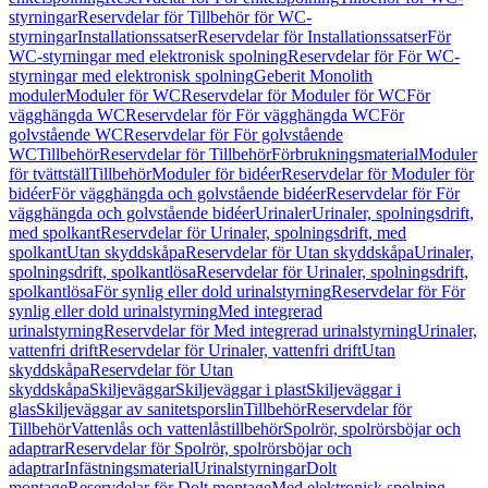
styrningar
Reservdelar för Tillbehör för WC-
styrningar
Installationssatser
Reservdelar för Installationssatser
För
WC-styrningar med elektronisk spolning
Reservdelar för För WC-
styrningar med elektronisk spolning
Geberit Monolith
moduler
Moduler för WC
Reservdelar för Moduler för WC
För
vägghängda WC
Reservdelar för För vägghängda WC
För
golvstående WC
Reservdelar för För golvstående
WC
Tillbehör
Reservdelar för Tillbehör
Förbrukningsmaterial
Moduler
för tvättställ
Tillbehör
Moduler för bidéer
Reservdelar för Moduler för
bidéer
För vägghängda och golvstående bidéer
Reservdelar för För
vägghängda och golvstående bidéer
Urinaler
Urinaler, spolningsdrift,
med spolkant
Reservdelar för Urinaler, spolningsdrift, med
spolkant
Utan skyddskåpa
Reservdelar för Utan skyddskåpa
Urinaler,
spolningsdrift, spolkantlösa
Reservdelar för Urinaler, spolningsdrift,
spolkantlösa
För synlig eller dold urinalstyrning
Reservdelar för För
synlig eller dold urinalstyrning
Med integrerad
urinalstyrning
Reservdelar för Med integrerad urinalstyrning
Urinaler,
vattenfri drift
Reservdelar för Urinaler, vattenfri drift
Utan
skyddskåpa
Reservdelar för Utan
skyddskåpa
Skiljeväggar
Skiljeväggar i plast
Skiljeväggar i
glas
Skiljeväggar av sanitetsporslin
Tillbehör
Reservdelar för
Tillbehör
Vattenlås och vattenlåstillbehör
Spolrör, spolrörsböjar och
adaptrar
Reservdelar för Spolrör, spolrörsböjar och
adaptrar
Infästningsmaterial
Urinalstyrningar
Dolt
montage
Reservdelar för Dolt montage
Med elektronisk spolning,