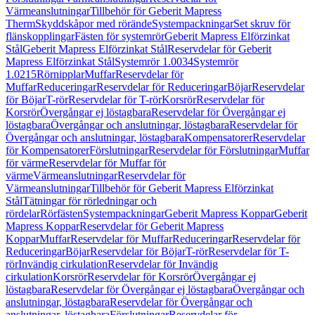
Värmeanslutningar
Tillbehör för Geberit Mapress
Therm
Skyddskåpor med rörände
Systempackningar
Set skruv för
flänskopplingar
Fästen för systemrör
Geberit Mapress Elförzinkat
Stål
Geberit Mapress Elförzinkat Stål
Reservdelar för Geberit
Mapress Elförzinkat Stål
Systemrör 1.0034
Systemrör
1.0215
Rörnipplar
Muffar
Reservdelar för
Muffar
Reduceringar
Reservdelar för Reduceringar
Böjar
Reservdelar
för Böjar
T-rör
Reservdelar för T-rör
Korsrör
Reservdelar för
Korsrör
Övergångar ej löstagbara
Reservdelar för Övergångar ej
löstagbara
Övergångar och anslutningar, löstagbara
Reservdelar för
Övergångar och anslutningar, löstagbara
Kompensatorer
Reservdelar
för Kompensatorer
Förslutningar
Reservdelar för Förslutningar
Muffar
för värme
Reservdelar för Muffar för
värme
Värmeanslutningar
Reservdelar för
Värmeanslutningar
Tillbehör för Geberit Mapress Elförzinkat
Stål
Tätningar för rörledningar och
rördelar
Rörfästen
Systempackningar
Geberit Mapress Koppar
Geberit
Mapress Koppar
Reservdelar för Geberit Mapress
Koppar
Muffar
Reservdelar för Muffar
Reduceringar
Reservdelar för
Reduceringar
Böjar
Reservdelar för Böjar
T-rör
Reservdelar för T-
rör
Invändig cirkulation
Reservdelar för Invändig
cirkulation
Korsrör
Reservdelar för Korsrör
Övergångar ej
löstagbara
Reservdelar för Övergångar ej löstagbara
Övergångar och
anslutningar, löstagbara
Reservdelar för Övergångar och
anslutningar, löstagbara
Förslutningar
Reservdelar för