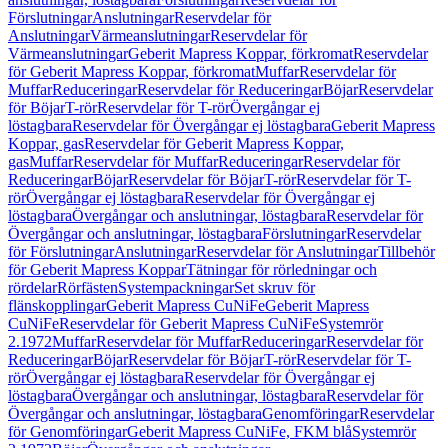
Förslutningar
Anslutningar
Reservdelar för
Anslutningar
Värmeanslutningar
Reservdelar för
Värmeanslutningar
Geberit Mapress Koppar, förkromat
Reservdelar
för Geberit Mapress Koppar, förkromat
Muffar
Reservdelar för
Muffar
Reduceringar
Reservdelar för Reduceringar
Böjar
Reservdelar
för Böjar
T-rör
Reservdelar för T-rör
Övergångar ej
löstagbara
Reservdelar för Övergångar ej löstagbara
Geberit Mapress
Koppar, gas
Reservdelar för Geberit Mapress Koppar,
gas
Muffar
Reservdelar för Muffar
Reduceringar
Reservdelar för
Reduceringar
Böjar
Reservdelar för Böjar
T-rör
Reservdelar för T-
rör
Övergångar ej löstagbara
Reservdelar för Övergångar ej
löstagbara
Övergångar och anslutningar, löstagbara
Reservdelar för
Övergångar och anslutningar, löstagbara
Förslutningar
Reservdelar
för Förslutningar
Anslutningar
Reservdelar för Anslutningar
Tillbehör
för Geberit Mapress Koppar
Tätningar för rörledningar och
rördelar
Rörfästen
Systempackningar
Set skruv för
flänskopplingar
Geberit Mapress CuNiFe
Geberit Mapress
CuNiFe
Reservdelar för Geberit Mapress CuNiFe
Systemrör
2.1972
Muffar
Reservdelar för Muffar
Reduceringar
Reservdelar för
Reduceringar
Böjar
Reservdelar för Böjar
T-rör
Reservdelar för T-
rör
Övergångar ej löstagbara
Reservdelar för Övergångar ej
löstagbara
Övergångar och anslutningar, löstagbara
Reservdelar för
Övergångar och anslutningar, löstagbara
Genomföringar
Reservdelar
för Genomföringar
Geberit Mapress CuNiFe, FKM blå
Systemrör