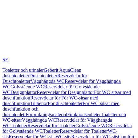
SE
Toaletter och urinaler
Geberit AquaClean
duschtoaletter
Duschtoaletter
Reservdelar för
Duschtoaletter
Vägghängda WC
Reservdelar för Vägghängda
WC
Golvstående WC
Reservdelar för Golvstående
WC
Designplattor
Reservdelar för Designplattor
För WC-sitsar med
duschfunktion
Reservdelar för För WC-sitsar med
duschfunktion
Tillbehör
För duschtoaletter
För WC-sitsar med
duschfunktion och
duschtoalett
Förbrukningsmaterial
Funktionsenheter
Toaletter och
WC-sitsar
Vägghängda WC
Reservdelar för Vägghängda
WC
Toaletter
Reservdelar för Toaletter
Golvstående WC
Reservdelar
för Golvstående WC
Toaletter
Reservdelar för Toaletter
WC-
sits
Reservdelar för WC-sits
WC-sits
Reservdelar för WC-sits
Comfort