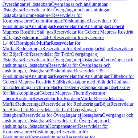
Övergångar ej löstagbara
Övergångar och anslutningar,
löstagbara
Reservdelar för Övergångar och anslutningar,
löstagbara
Kompensatorer
Reservdelar för
Kompensatorer
Genomföringar
Förslutningar
Reservdelar för
Förslutningar
Anslutningar
Reservdelar för Anslutningar
Geberit
Mapress Rostfritt Stål, gas
Reservdelar för Geberit Mapress Rostfritt
Stål, gas
Systemrör 1.4401
Reservdelar för Systemrör
1.4401
Rörnipplar
Muffar
Reservdelar för
Muffar
Reduceringar
Reservdelar för Reduceringar
Böjar
Reservdelar
för Böjar
T-rör
Reservdelar för T-rör
Övergångar ej
löstagbara
Reservdelar för Övergångar ej löstagbara
Övergångar och
anslutningar, löstagbara
Reservdelar för Övergångar och
anslutningar, löstagbara
Förslutningar
Reservdelar för
Förslutningar
Anslutningar
Reservdelar för Anslutningar
Tillbehör för
Geberit Mapress Rostfritt Stål
Skyddskåpor med rörände
Tätningar
för rörledningar och rördelar
Rörfästen
Systempackningar
Set skruv
för flänskopplingar
Geberit Mapress Therm
Systemrör
Therm
Rördelar
Reservdelar för Rördelar
Muffar
Reservdelar för
Muffar
Reduceringar
Reservdelar för Reduceringar
Böjar
Reservdelar
för Böjar
T-rör
Reservdelar för T-rör
Övergångar ej
löstagbara
Reservdelar för Övergångar ej löstagbara
Övergångar och
anslutningar, löstagbara
Reservdelar för Övergångar och
anslutningar, löstagbara
Kompensatorer
Reservdelar för
Kompensatorer
Förslutningar
Reservdelar för
Förslutningar
Värmeanslutningar
Reservdelar för