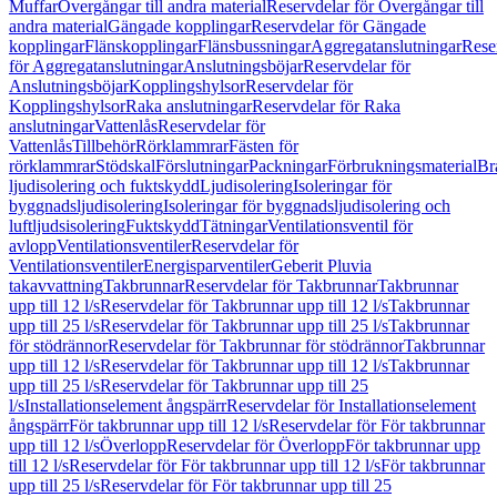
Muffar
Övergångar till andra material
Reservdelar för Övergångar till
andra material
Gängade kopplingar
Reservdelar för Gängade
kopplingar
Flänskopplingar
Flänsbussningar
Aggregatanslutningar
Rese
för Aggregatanslutningar
Anslutningsböjar
Reservdelar för
Anslutningsböjar
Kopplingshylsor
Reservdelar för
Kopplingshylsor
Raka anslutningar
Reservdelar för Raka
anslutningar
Vattenlås
Reservdelar för
Vattenlås
Tillbehör
Rörklammrar
Fästen för
rörklammrar
Stödskal
Förslutningar
Packningar
Förbrukningsmaterial
Br
ljudisolering och fuktskydd
Ljudisolering
Isoleringar för
byggnadsljudisolering
Isoleringar för byggnadsljudisolering och
luftljudsisolering
Fuktskydd
Tätningar
Ventilationsventil för
avlopp
Ventilationsventiler
Reservdelar för
Ventilationsventiler
Energisparventiler
Geberit Pluvia
takavvattning
Takbrunnar
Reservdelar för Takbrunnar
Takbrunnar
upp till 12 l/s
Reservdelar för Takbrunnar upp till 12 l/s
Takbrunnar
upp till 25 l/s
Reservdelar för Takbrunnar upp till 25 l/s
Takbrunnar
för stödrännor
Reservdelar för Takbrunnar för stödrännor
Takbrunnar
upp till 12 l/s
Reservdelar för Takbrunnar upp till 12 l/s
Takbrunnar
upp till 25 l/s
Reservdelar för Takbrunnar upp till 25
l/s
Installationselement ångspärr
Reservdelar för Installationselement
ångspärr
För takbrunnar upp till 12 l/s
Reservdelar för För takbrunnar
upp till 12 l/s
Överlopp
Reservdelar för Överlopp
För takbrunnar upp
till 12 l/s
Reservdelar för För takbrunnar upp till 12 l/s
För takbrunnar
upp till 25 l/s
Reservdelar för För takbrunnar upp till 25