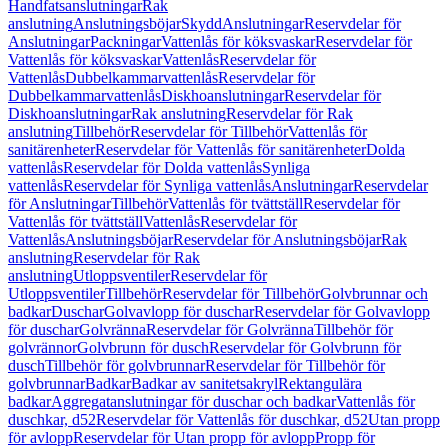
Handfatsanslutningar
Rak
anslutning
Anslutningsböjar
Skydd
Anslutningar
Reservdelar för
Anslutningar
Packningar
Vattenlås för köksvaskar
Reservdelar för
Vattenlås för köksvaskar
Vattenlås
Reservdelar för
Vattenlås
Dubbelkammarvattenlås
Reservdelar för
Dubbelkammarvattenlås
Diskhoanslutningar
Reservdelar för
Diskhoanslutningar
Rak anslutning
Reservdelar för Rak
anslutning
Tillbehör
Reservdelar för Tillbehör
Vattenlås för
sanitärenheter
Reservdelar för Vattenlås för sanitärenheter
Dolda
vattenlås
Reservdelar för Dolda vattenlås
Synliga
vattenlås
Reservdelar för Synliga vattenlås
Anslutningar
Reservdelar
för Anslutningar
Tillbehör
Vattenlås för tvättställ
Reservdelar för
Vattenlås för tvättställ
Vattenlås
Reservdelar för
Vattenlås
Anslutningsböjar
Reservdelar för Anslutningsböjar
Rak
anslutning
Reservdelar för Rak
anslutning
Utloppsventiler
Reservdelar för
Utloppsventiler
Tillbehör
Reservdelar för Tillbehör
Golvbrunnar och
badkar
Duschar
Golvavlopp för duschar
Reservdelar för Golvavlopp
för duschar
Golvränna
Reservdelar för Golvränna
Tillbehör för
golvrännor
Golvbrunn för dusch
Reservdelar för Golvbrunn för
dusch
Tillbehör för golvbrunnar
Reservdelar för Tillbehör för
golvbrunnar
Badkar
Badkar av sanitetsakryl
Rektangulära
badkar
Aggregatanslutningar för duschar och badkar
Vattenlås för
duschkar, d52
Reservdelar för Vattenlås för duschkar, d52
Utan propp
för avlopp
Reservdelar för Utan propp för avlopp
Propp för