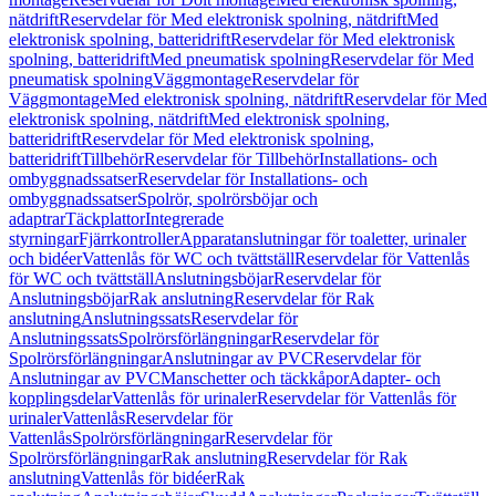
nätdrift
Reservdelar för Med elektronisk spolning, nätdrift
Med
elektronisk spolning, batteridrift
Reservdelar för Med elektronisk
spolning, batteridrift
Med pneumatisk spolning
Reservdelar för Med
pneumatisk spolning
Väggmontage
Reservdelar för
Väggmontage
Med elektronisk spolning, nätdrift
Reservdelar för Med
elektronisk spolning, nätdrift
Med elektronisk spolning,
batteridrift
Reservdelar för Med elektronisk spolning,
batteridrift
Tillbehör
Reservdelar för Tillbehör
Installations- och
ombyggnadssatser
Reservdelar för Installations- och
ombyggnadssatser
Spolrör, spolrörsböjar och
adaptrar
Täckplattor
Integrerade
styrningar
Fjärrkontroller
Apparatanslutningar för toaletter, urinaler
och bidéer
Vattenlås för WC och tvättställ
Reservdelar för Vattenlås
för WC och tvättställ
Anslutningsböjar
Reservdelar för
Anslutningsböjar
Rak anslutning
Reservdelar för Rak
anslutning
Anslutningssats
Reservdelar för
Anslutningssats
Spolrörsförlängningar
Reservdelar för
Spolrörsförlängningar
Anslutningar av PVC
Reservdelar för
Anslutningar av PVC
Manschetter och täckkåpor
Adapter- och
kopplingsdelar
Vattenlås för urinaler
Reservdelar för Vattenlås för
urinaler
Vattenlås
Reservdelar för
Vattenlås
Spolrörsförlängningar
Reservdelar för
Spolrörsförlängningar
Rak anslutning
Reservdelar för Rak
anslutning
Vattenlås för bidéer
Rak