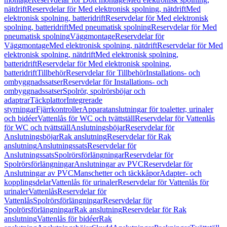
nätdrift
Reservdelar för Med elektronisk spolning, nätdrift
Med
elektronisk spolning, batteridrift
Reservdelar för Med elektronisk
spolning, batteridrift
Med pneumatisk spolning
Reservdelar för Med
pneumatisk spolning
Väggmontage
Reservdelar för
Väggmontage
Med elektronisk spolning, nätdrift
Reservdelar för Med
elektronisk spolning, nätdrift
Med elektronisk spolning,
batteridrift
Reservdelar för Med elektronisk spolning,
batteridrift
Tillbehör
Reservdelar för Tillbehör
Installations- och
ombyggnadssatser
Reservdelar för Installations- och
ombyggnadssatser
Spolrör, spolrörsböjar och
adaptrar
Täckplattor
Integrerade
styrningar
Fjärrkontroller
Apparatanslutningar för toaletter, urinaler
och bidéer
Vattenlås för WC och tvättställ
Reservdelar för Vattenlås
för WC och tvättställ
Anslutningsböjar
Reservdelar för
Anslutningsböjar
Rak anslutning
Reservdelar för Rak
anslutning
Anslutningssats
Reservdelar för
Anslutningssats
Spolrörsförlängningar
Reservdelar för
Spolrörsförlängningar
Anslutningar av PVC
Reservdelar för
Anslutningar av PVC
Manschetter och täckkåpor
Adapter- och
kopplingsdelar
Vattenlås för urinaler
Reservdelar för Vattenlås för
urinaler
Vattenlås
Reservdelar för
Vattenlås
Spolrörsförlängningar
Reservdelar för
Spolrörsförlängningar
Rak anslutning
Reservdelar för Rak
anslutning
Vattenlås för bidéer
Rak