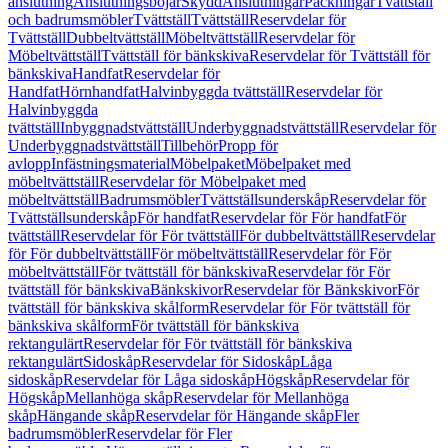
anslutning
Anslutningsböjar
Skydd
Anslutningar
Packningar
Tvättställ
och badrumsmöbler
Tvättställ
Tvättställ
Reservdelar för
Tvättställ
Dubbeltvättställ
Möbeltvättställ
Reservdelar för
Möbeltvättställ
Tvättställ för bänkskiva
Reservdelar för Tvättställ för
bänkskiva
Handfat
Reservdelar för
Handfat
Hörnhandfat
Halvinbyggda tvättställ
Reservdelar för
Halvinbyggda
tvättställ
Inbyggnadstvättställ
Underbyggnadstvättställ
Reservdelar för
Underbyggnadstvättställ
Tillbehör
Propp för
avlopp
Infästningsmaterial
Möbelpaket
Möbelpaket med
möbeltvättställ
Reservdelar för Möbelpaket med
möbeltvättställ
Badrumsmöbler
Tvättställsunderskåp
Reservdelar för
Tvättställsunderskåp
För handfat
Reservdelar för För handfat
För
tvättställ
Reservdelar för För tvättställ
För dubbeltvättställ
Reservdelar
för För dubbeltvättställ
För möbeltvättställ
Reservdelar för För
möbeltvättställ
För tvättställ för bänkskiva
Reservdelar för För
tvättställ för bänkskiva
Bänkskivor
Reservdelar för Bänkskivor
För
tvättställ för bänkskiva skålform
Reservdelar för För tvättställ för
bänkskiva skålform
För tvättställ för bänkskiva
rektangulärt
Reservdelar för För tvättställ för bänkskiva
rektangulärt
Sidoskåp
Reservdelar för Sidoskåp
Låga
sidoskåp
Reservdelar för Låga sidoskåp
Högskåp
Reservdelar för
Högskåp
Mellanhöga skåp
Reservdelar för Mellanhöga
skåp
Hängande skåp
Reservdelar för Hängande skåp
Fler
badrumsmöbler
Reservdelar för Fler