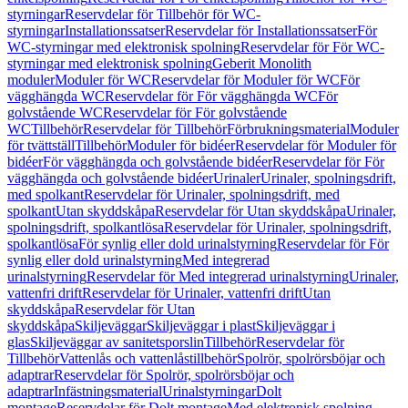
styrningar
Reservdelar för Tillbehör för WC-
styrningar
Installationssatser
Reservdelar för Installationssatser
För
WC-styrningar med elektronisk spolning
Reservdelar för För WC-
styrningar med elektronisk spolning
Geberit Monolith
moduler
Moduler för WC
Reservdelar för Moduler för WC
För
vägghängda WC
Reservdelar för För vägghängda WC
För
golvstående WC
Reservdelar för För golvstående
WC
Tillbehör
Reservdelar för Tillbehör
Förbrukningsmaterial
Moduler
för tvättställ
Tillbehör
Moduler för bidéer
Reservdelar för Moduler för
bidéer
För vägghängda och golvstående bidéer
Reservdelar för För
vägghängda och golvstående bidéer
Urinaler
Urinaler, spolningsdrift,
med spolkant
Reservdelar för Urinaler, spolningsdrift, med
spolkant
Utan skyddskåpa
Reservdelar för Utan skyddskåpa
Urinaler,
spolningsdrift, spolkantlösa
Reservdelar för Urinaler, spolningsdrift,
spolkantlösa
För synlig eller dold urinalstyrning
Reservdelar för För
synlig eller dold urinalstyrning
Med integrerad
urinalstyrning
Reservdelar för Med integrerad urinalstyrning
Urinaler,
vattenfri drift
Reservdelar för Urinaler, vattenfri drift
Utan
skyddskåpa
Reservdelar för Utan
skyddskåpa
Skiljeväggar
Skiljeväggar i plast
Skiljeväggar i
glas
Skiljeväggar av sanitetsporslin
Tillbehör
Reservdelar för
Tillbehör
Vattenlås och vattenlåstillbehör
Spolrör, spolrörsböjar och
adaptrar
Reservdelar för Spolrör, spolrörsböjar och
adaptrar
Infästningsmaterial
Urinalstyrningar
Dolt
montage
Reservdelar för Dolt montage
Med elektronisk spolning,