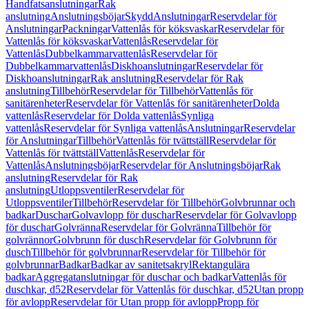
Handfatsanslutningar
Rak
anslutning
Anslutningsböjar
Skydd
Anslutningar
Reservdelar för
Anslutningar
Packningar
Vattenlås för köksvaskar
Reservdelar för
Vattenlås för köksvaskar
Vattenlås
Reservdelar för
Vattenlås
Dubbelkammarvattenlås
Reservdelar för
Dubbelkammarvattenlås
Diskhoanslutningar
Reservdelar för
Diskhoanslutningar
Rak anslutning
Reservdelar för Rak
anslutning
Tillbehör
Reservdelar för Tillbehör
Vattenlås för
sanitärenheter
Reservdelar för Vattenlås för sanitärenheter
Dolda
vattenlås
Reservdelar för Dolda vattenlås
Synliga
vattenlås
Reservdelar för Synliga vattenlås
Anslutningar
Reservdelar
för Anslutningar
Tillbehör
Vattenlås för tvättställ
Reservdelar för
Vattenlås för tvättställ
Vattenlås
Reservdelar för
Vattenlås
Anslutningsböjar
Reservdelar för Anslutningsböjar
Rak
anslutning
Reservdelar för Rak
anslutning
Utloppsventiler
Reservdelar för
Utloppsventiler
Tillbehör
Reservdelar för Tillbehör
Golvbrunnar och
badkar
Duschar
Golvavlopp för duschar
Reservdelar för Golvavlopp
för duschar
Golvränna
Reservdelar för Golvränna
Tillbehör för
golvrännor
Golvbrunn för dusch
Reservdelar för Golvbrunn för
dusch
Tillbehör för golvbrunnar
Reservdelar för Tillbehör för
golvbrunnar
Badkar
Badkar av sanitetsakryl
Rektangulära
badkar
Aggregatanslutningar för duschar och badkar
Vattenlås för
duschkar, d52
Reservdelar för Vattenlås för duschkar, d52
Utan propp
för avlopp
Reservdelar för Utan propp för avlopp
Propp för