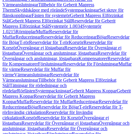
Värmeanslutningar
Tillbehör för Geberit Mapress
Therm
Skyddskåpor med rörände
Systempackningar
Set skruv för
flänskopplingar
Fästen för systemrör
Geberit Mapress Elförzinkat
Stål
Geberit Mapress Elförzinkat Stål
Reservdelar för Geberit
Mapress Elförzinkat Stål
Systemrör 1.0034
Systemrör
1.0215
Rörnipplar
Muffar
Reservdelar för
Muffar
Reduceringar
Reservdelar för Reduceringar
Böjar
Reservdelar
för Böjar
T-rör
Reservdelar för T-rör
Korsrör
Reservdelar för
Korsrör
Övergångar ej löstagbara
Reservdelar för Övergångar ej
löstagbara
Övergångar och anslutningar, löstagbara
Reservdelar för
Övergångar och anslutningar, löstagbara
Kompensatorer
Reservdelar
för Kompensatorer
Förslutningar
Reservdelar för Förslutningar
Muffar
för värme
Reservdelar för Muffar för
värme
Värmeanslutningar
Reservdelar för
Värmeanslutningar
Tillbehör för Geberit Mapress Elförzinkat
Stål
Tätningar för rörledningar och
rördelar
Rörfästen
Systempackningar
Geberit Mapress Koppar
Geberit
Mapress Koppar
Reservdelar för Geberit Mapress
Koppar
Muffar
Reservdelar för Muffar
Reduceringar
Reservdelar för
Reduceringar
Böjar
Reservdelar för Böjar
T-rör
Reservdelar för T-
rör
Invändig cirkulation
Reservdelar för Invändig
cirkulation
Korsrör
Reservdelar för Korsrör
Övergångar ej
löstagbara
Reservdelar för Övergångar ej löstagbara
Övergångar och
anslutningar, löstagbara
Reservdelar för Övergångar och
anslutningar, löstagbara
Förslutningar
Reservdelar för