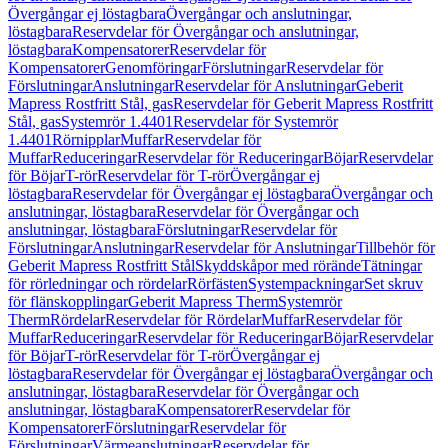
Övergångar ej löstagbara
Övergångar och anslutningar,
löstagbara
Reservdelar för Övergångar och anslutningar,
löstagbara
Kompensatorer
Reservdelar för
Kompensatorer
Genomföringar
Förslutningar
Reservdelar för
Förslutningar
Anslutningar
Reservdelar för Anslutningar
Geberit
Mapress Rostfritt Stål, gas
Reservdelar för Geberit Mapress Rostfritt
Stål, gas
Systemrör 1.4401
Reservdelar för Systemrör
1.4401
Rörnipplar
Muffar
Reservdelar för
Muffar
Reduceringar
Reservdelar för Reduceringar
Böjar
Reservdelar
för Böjar
T-rör
Reservdelar för T-rör
Övergångar ej
löstagbara
Reservdelar för Övergångar ej löstagbara
Övergångar och
anslutningar, löstagbara
Reservdelar för Övergångar och
anslutningar, löstagbara
Förslutningar
Reservdelar för
Förslutningar
Anslutningar
Reservdelar för Anslutningar
Tillbehör för
Geberit Mapress Rostfritt Stål
Skyddskåpor med rörände
Tätningar
för rörledningar och rördelar
Rörfästen
Systempackningar
Set skruv
för flänskopplingar
Geberit Mapress Therm
Systemrör
Therm
Rördelar
Reservdelar för Rördelar
Muffar
Reservdelar för
Muffar
Reduceringar
Reservdelar för Reduceringar
Böjar
Reservdelar
för Böjar
T-rör
Reservdelar för T-rör
Övergångar ej
löstagbara
Reservdelar för Övergångar ej löstagbara
Övergångar och
anslutningar, löstagbara
Reservdelar för Övergångar och
anslutningar, löstagbara
Kompensatorer
Reservdelar för
Kompensatorer
Förslutningar
Reservdelar för
Förslutningar
Värmeanslutningar
Reservdelar för