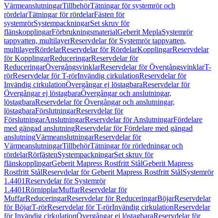
Värmeanslutningar
Tillbehör
Tätningar för systemrör och
rördelar
Tätningar för rördelar
Fästen för
systemrör
Systempackningar
Set skruv för
flänskopplingar
Förbrukningsmaterial
Geberit Mepla
Systemrör
tappvatten, multilayer
Reservdelar för Systemrör tappvatten,
multilayer
Rördelar
Reservdelar för Rördelar
Kopplingar
Reservdelar
för Kopplingar
Reduceringar
Reservdelar för
Reduceringar
Övergångsvinklar
Reservdelar för Övergångsvinklar
T-
rör
Reservdelar för T-rör
Invändig cirkulation
Reservdelar för
Invändig cirkulation
Övergångar ej löstagbara
Reservdelar för
Övergångar ej löstagbara
Övergångar och anslutningar,
löstagbara
Reservdelar för Övergångar och anslutningar,
löstagbara
Förslutningar
Reservdelar för
Förslutningar
Anslutningar
Reservdelar för Anslutningar
Fördelare
med gängad anslutning
Reservdelar för Fördelare med gängad
anslutning
Värmeanslutningar
Reservdelar för
Värmeanslutningar
Tillbehör
Tätningar för rörledningar och
rördelar
Rörfästen
Systempackningar
Set skruv för
flänskopplingar
Geberit Mapress Rostfritt Stål
Geberit Mapress
Rostfritt Stål
Reservdelar för Geberit Mapress Rostfritt Stål
Systemrör
1.4401
Reservdelar för Systemrör
1.4401
Rörnipplar
Muffar
Reservdelar för
Muffar
Reduceringar
Reservdelar för Reduceringar
Böjar
Reservdelar
för Böjar
T-rör
Reservdelar för T-rör
Invändig cirkulation
Reservdelar
för Invändig cirkulation
Övergångar ej löstagbara
Reservdelar för