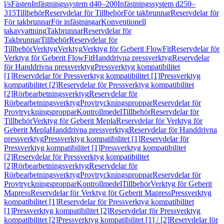
l/s
Fästen
Infästningssystem d40–200
Infästningssystem d250–
315
Tillbehör
Reservdelar för Tillbehör
För takbrunnar
Reservdelar för
För takbrunnar
För infästningar
Konventionell
takavvattning
Takbrunnar
Reservdelar för
Takbrunnar
Tillbehör
Reservdelar för
Tillbehör
Verktyg
Verktyg
Verktyg för Geberit FlowFit
Reservdelar för
Verktyg för Geberit FlowFit
Handdrivna pressverktyg
Reservdelar
för Handdrivna pressverktyg
Pressverktyg kompatibilitet
[1]
Reservdelar för Pressverktyg kompatibilitet [1]
Pressverktyg
kompatibilitet [2]
Reservdelar för Pressverktyg kompatibilitet
[2]
Rörbearbetningsverktyg
Reservdelar för
Rörbearbetningsverktyg
Provtryckningsproppar
Reservdelar för
Provtryckningsproppar
Kontrollmedel
Tillbehör
Reservdelar för
Tillbehör
Verktyg för Geberit Mepla
Reservdelar för Verktyg för
Geberit Mepla
Handdrivna pressverktyg
Reservdelar för Handdrivna
pressverktyg
Pressverktyg kompatibilitet [1]
Reservdelar för
Pressverktyg kompatibilitet [1]
Pressverktyg kompatibilitet
[2]
Reservdelar för Pressverktyg kompatibilitet
[2]
Rörbearbetningsverktyg
Reservdelar för
Rörbearbetningsverktyg
Provtryckningsproppar
Reservdelar för
Provtryckningsproppar
Kontrollmedel
Tillbehör
Verktyg för Geberit
Mapress
Reservdelar för Verktyg för Geberit Mapress
Pressverktyg
kompatibilitet [1]
Reservdelar för Pressverktyg kompatibilitet
[1]
Pressverktyg kompatibilitet [2]
Reservdelar för Pressverktyg
kompatibilitet [2]
Pressverktyg kompatibilitet [1] / [2]
Reservdelar för