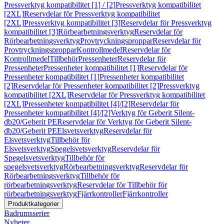
Pressverktyg kompatibilitet [1] / [2]
Pressverktyg kompatibilitet
[2XL]
Reservdelar för Pressverktyg kompatibilitet
[2XL]
Pressverktyg kompatibilitet [3]
Reservdelar för Pressverktyg
kompatibilitet [3]
Rörbearbetningsverktyg
Reservdelar för
Rörbearbetningsverktyg
Provtryckningsproppar
Reservdelar för
Provtryckningsproppar
Kontrollmedel
Reservdelar för
Kontrollmedel
Tillbehör
Pressenheter
Reservdelar för
Pressenheter
Pressenheter kompatibilitet [1]
Reservdelar för
Pressenheter kompatibilitet [1]
Pressenheter kompatibilitet
[2]
Reservdelar för Pressenheter kompatibilitet [2]
Pressverktyg
kompatibilitet [2XL]
Reservdelar för Pressverktyg kompatibilitet
[2XL]
Pressenheter kompatibilitet [4]/[2]
Reservdelar för
Pressenheter kompatibilitet [4]/[2]
Verktyg för Geberit Silent-
db20/Geberit PE
Reservdelar för Verktyg för Geberit Silent-
db20/Geberit PE
Elsvetsverktyg
Reservdelar för
Elsvetsverktyg
Tillbehör för
Elsvetsverktyg
Spegelsvetsverktyg
Reservdelar för
Spegelsvetsverktyg
Tillbehör för
spegelsvetsverktyg
Rörbearbetningsverktyg
Reservdelar för
Rörbearbetningsverktyg
Tillbehör för
rörbearbetningsverktyg
Reservdelar för Tillbehör för
rörbearbetningsverktyg
Fjärrkontroller
Fjärrkontroller
Produktkategorier
Badrumsserier
Nyheter