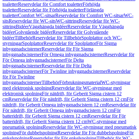
toaletter
Reservdelar för Comfort toaletter
Förhöjda
toaletter
Reservdelar för Förhöjda toaletter
Förlängda
toaletter
Comfort WC-sitsar
Reservdelar för Comfort WC-sitsar
WC-
sits
Reservdelar för WC-sits
WC-sittring
Reservdelar för WC-
sittring
Bidéer
Vägghängda bidéer
Reservdelar för Vägghängda
bidéer
Golvstående bidéer
Reservdelar för Golvstående
bidéer
Tillbehör
Reservdelar för Tillbehör
Spolplattor och WC-
styrningar
Spolplattor
Reservdelar för Spolplattor
För Sigma
inbyggnadscisterner
Reservdelar för För Sigma
inbyggnadscisterner
För Omega inbyggnadscisterner
Reservdelar för
För Omega inbyggnadscisterner
För Delta
inbyggnadscisterner
Reservdelar för För Delta
inbyggnadscisterner
För Twinline inbyggnadscisterner
Reservdelar
för För Twinline
inbyggnadscisterner
Tillbehör
Förbrukningsmaterial
WC-styrningar
med elektronisk spolning
Reservdelar för WC-styrningar med
elektronisk spolning
För nätdrift, för Geberit Sigma cistern 12
cm
Reservdelar för För nätdrift, för Geberit Sigma cistern 12 cm
För
nätdrift, för Geberit Omega inbyggnadscistern 12 cm
Reservdelar för
För nätdrift, för Geberit Omega inbyggnadscistern 12 cm
För
batteridrift, för Geberit Sigma cistern 12 cm
Reservdelar för För
batteridrift, för Geberit Sigma cistern 12 cm
WC-styrningar med
pneumatisk spolning
Reservdelar för WC-styrningar med pneumatisk
spolning
För dubbelspolning
Reservdelar för För dubbelspolning
För
enkelspolning
Reservdelar för För enkelspolning
Tillbehör för WC-