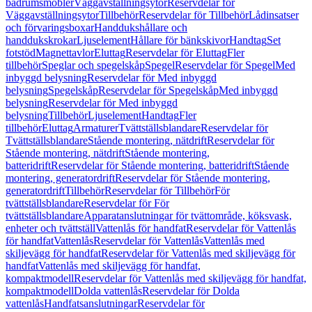
badrumsmöbler
Väggavställningsytor
Reservdelar för
Väggavställningsytor
Tillbehör
Reservdelar för Tillbehör
Lådinsatser
och förvaringsboxar
Handdukshållare och
handdukskrokar
Ljuselement
Hållare för bänkskivor
Handtag
Set
fotstöd
Magnettavlor
Eluttag
Reservdelar för Eluttag
Fler
tillbehör
Speglar och spegelskåp
Spegel
Reservdelar för Spegel
Med
inbyggd belysning
Reservdelar för Med inbyggd
belysning
Spegelskåp
Reservdelar för Spegelskåp
Med inbyggd
belysning
Reservdelar för Med inbyggd
belysning
Tillbehör
Ljuselement
Handtag
Fler
tillbehör
Eluttag
Armaturer
Tvättställsblandare
Reservdelar för
Tvättställsblandare
Stående montering, nätdrift
Reservdelar för
Stående montering, nätdrift
Stående montering,
batteridrift
Reservdelar för Stående montering, batteridrift
Stående
montering, generatordrift
Reservdelar för Stående montering,
generatordrift
Tillbehör
Reservdelar för Tillbehör
För
tvättställsblandare
Reservdelar för För
tvättställsblandare
Apparatanslutningar för tvättområde, köksvask,
enheter och tvättställ
Vattenlås för handfat
Reservdelar för Vattenlås
för handfat
Vattenlås
Reservdelar för Vattenlås
Vattenlås med
skiljevägg för handfat
Reservdelar för Vattenlås med skiljevägg för
handfat
Vattenlås med skiljevägg för handfat,
kompaktmodell
Reservdelar för Vattenlås med skiljevägg för handfat,
kompaktmodell
Dolda vattenlås
Reservdelar för Dolda
vattenlås
Handfatsanslutningar
Reservdelar för