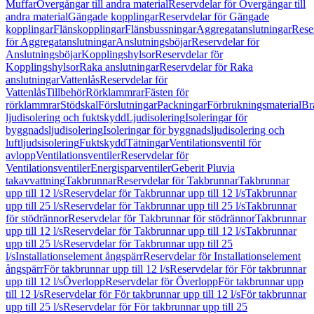
Muffar
Övergångar till andra material
Reservdelar för Övergångar till
andra material
Gängade kopplingar
Reservdelar för Gängade
kopplingar
Flänskopplingar
Flänsbussningar
Aggregatanslutningar
Rese
för Aggregatanslutningar
Anslutningsböjar
Reservdelar för
Anslutningsböjar
Kopplingshylsor
Reservdelar för
Kopplingshylsor
Raka anslutningar
Reservdelar för Raka
anslutningar
Vattenlås
Reservdelar för
Vattenlås
Tillbehör
Rörklammrar
Fästen för
rörklammrar
Stödskal
Förslutningar
Packningar
Förbrukningsmaterial
Br
ljudisolering och fuktskydd
Ljudisolering
Isoleringar för
byggnadsljudisolering
Isoleringar för byggnadsljudisolering och
luftljudsisolering
Fuktskydd
Tätningar
Ventilationsventil för
avlopp
Ventilationsventiler
Reservdelar för
Ventilationsventiler
Energisparventiler
Geberit Pluvia
takavvattning
Takbrunnar
Reservdelar för Takbrunnar
Takbrunnar
upp till 12 l/s
Reservdelar för Takbrunnar upp till 12 l/s
Takbrunnar
upp till 25 l/s
Reservdelar för Takbrunnar upp till 25 l/s
Takbrunnar
för stödrännor
Reservdelar för Takbrunnar för stödrännor
Takbrunnar
upp till 12 l/s
Reservdelar för Takbrunnar upp till 12 l/s
Takbrunnar
upp till 25 l/s
Reservdelar för Takbrunnar upp till 25
l/s
Installationselement ångspärr
Reservdelar för Installationselement
ångspärr
För takbrunnar upp till 12 l/s
Reservdelar för För takbrunnar
upp till 12 l/s
Överlopp
Reservdelar för Överlopp
För takbrunnar upp
till 12 l/s
Reservdelar för För takbrunnar upp till 12 l/s
För takbrunnar
upp till 25 l/s
Reservdelar för För takbrunnar upp till 25