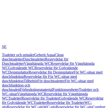
SE
Toaletter och urinaler
Geberit AquaClean
duschtoaletter
Duschtoaletter
Reservdelar för
Duschtoaletter
Vägghängda WC
Reservdelar för Vägghängda
WC
Golvstående WC
Reservdelar för Golvstående
WC
Designplattor
Reservdelar för Designplattor
För WC-sitsar med
duschfunktion
Reservdelar för För WC-sitsar med
duschfunktion
Tillbehör
För duschtoaletter
För WC-sitsar med
duschfunktion och
duschtoalett
Förbrukningsmaterial
Funktionsenheter
Toaletter och
WC-sitsar
Vägghängda WC
Reservdelar för Vägghängda
WC
Toaletter
Reservdelar för Toaletter
Golvstående WC
Reservdelar
för Golvstående WC
Toaletter
Reservdelar för Toaletter
WC-
sits
Reservdelar för WC-sits
WC-sits
Reservdelar för WC-sits
Comfort