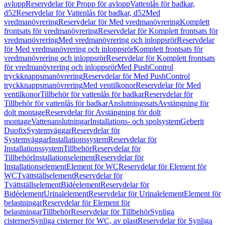
avlopp
Reservdelar för Propp för avlopp
Vattenlås för badkar,
d52
Reservdelar för Vattenlås för badkar, d52
Med
vredmanövrering
Reservdelar för Med vredmanövrering
Komplett
frontsats för vredmanövrering
Reservdelar för Komplett frontsats för
vredmanövrering
Med vredmanövrering och inloppsrör
Reservdelar
för Med vredmanövrering och inloppsrör
Komplett frontsats för
vredmanövrering och inloppsrör
Reservdelar för Komplett frontsats
för vredmanövrering och inloppsrör
Med PushControl
tryckknappsmanövrering
Reservdelar för Med PushControl
tryckknappsmanövrering
Med ventilkonor
Reservdelar för Med
ventilkonor
Tillbehör för vattenlås för badkar
Reservdelar för
Tillbehör för vattenlås för badkar
Anslutningssats
Avstängning för
dolt montage
Reservdelar för Avstängning för dolt
montage
Vattenanslutningar
Installations- och spolsystem
Geberit
Duofix
Systemväggar
Reservdelar för
Systemväggar
Installationssystem
Reservdelar för
Installationssystem
Tillbehör
Reservdelar för
Tillbehör
Installationselement
Reservdelar för
Installationselement
Element för WC
Reservdelar för Element för
WC
Tvättställselement
Reservdelar för
Tvättställselement
Bidéelement
Reservdelar för
Bidéelement
Urinalelement
Reservdelar för Urinalelement
Element för
belastningar
Reservdelar för Element för
belastningar
Tillbehör
Reservdelar för Tillbehör
Synliga
cisterner
Synliga cisterner för WC, av plast
Reservdelar för Synliga