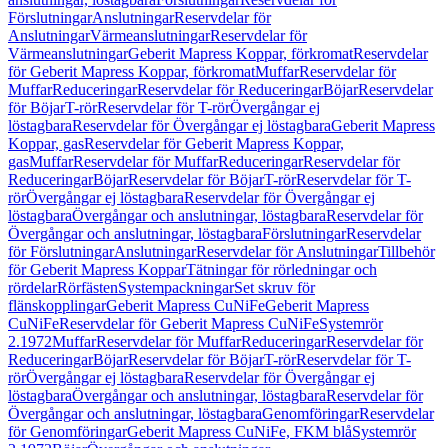
Förslutningar
Anslutningar
Reservdelar för
Anslutningar
Värmeanslutningar
Reservdelar för
Värmeanslutningar
Geberit Mapress Koppar, förkromat
Reservdelar
för Geberit Mapress Koppar, förkromat
Muffar
Reservdelar för
Muffar
Reduceringar
Reservdelar för Reduceringar
Böjar
Reservdelar
för Böjar
T-rör
Reservdelar för T-rör
Övergångar ej
löstagbara
Reservdelar för Övergångar ej löstagbara
Geberit Mapress
Koppar, gas
Reservdelar för Geberit Mapress Koppar,
gas
Muffar
Reservdelar för Muffar
Reduceringar
Reservdelar för
Reduceringar
Böjar
Reservdelar för Böjar
T-rör
Reservdelar för T-
rör
Övergångar ej löstagbara
Reservdelar för Övergångar ej
löstagbara
Övergångar och anslutningar, löstagbara
Reservdelar för
Övergångar och anslutningar, löstagbara
Förslutningar
Reservdelar
för Förslutningar
Anslutningar
Reservdelar för Anslutningar
Tillbehör
för Geberit Mapress Koppar
Tätningar för rörledningar och
rördelar
Rörfästen
Systempackningar
Set skruv för
flänskopplingar
Geberit Mapress CuNiFe
Geberit Mapress
CuNiFe
Reservdelar för Geberit Mapress CuNiFe
Systemrör
2.1972
Muffar
Reservdelar för Muffar
Reduceringar
Reservdelar för
Reduceringar
Böjar
Reservdelar för Böjar
T-rör
Reservdelar för T-
rör
Övergångar ej löstagbara
Reservdelar för Övergångar ej
löstagbara
Övergångar och anslutningar, löstagbara
Reservdelar för
Övergångar och anslutningar, löstagbara
Genomföringar
Reservdelar
för Genomföringar
Geberit Mapress CuNiFe, FKM blå
Systemrör