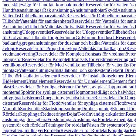
med skiljevägg för handfat, kompaktmodell
Reservdelar för Vattenlås
Handfatsanslutningar
Rak anslutning
Anslutningsböjar
Skydd
Anslutnin
Vattenlås
Dubbelkammarvattenlås
Reservdelar för Dubbelkammarvatte
Tillbehör
Vattenlås för sanitärenheter
Reservdelar för Vattenlås för sani
Anslutningar
Tillbehör
Vattenlås för tvättställ
Reservdelar för Vattenlås fö
anslutning
Utloppsventiler
Reservdelar för Utloppsventiler
Tillbehör
Res
för Golvränna
Tillbehör för golvrännor
Golvbrunn för dusch
Reservdela
badkar
Aggregatanslutningar för duschar och badkar
Vattenlås för dus
avlopp
Reservdelar för Propp för avlopp
Vattenlås för badkar, d52
Reser
vredmanövrering
Reservdelar för Komplett frontsats för vredmanövrer
inloppsrör
Reservdelar för Komplett frontsats för vredmanövrering och
ventilkonor
Reservdelar för Med ventilkonor
Tillbehör för vattenlås fö
montage
Vattenanslutningar
Installations- och spolsystem
Geberit Duof
Tillbehör
Installationselement
Reservdelar för Installationselement
Elem
Bidéelement
Urinalelement
Reservdelar för Urinalelement
Element för 
plast
Reservdelar för Synliga cisterner för WC, av plast
Toppmonterad
monterad
Spolrör för synliga cisterner
Högmonterad
Lågt och halvhögt
inbyggnadscisterner
Omega inbyggnadscisterner
Reservdelar för Omeg
cisterner
Reservdelar för Flottörventiler för synliga cisterner
Flottörvent
Monolith
Spolventiler
Start/stopp-spolning
Dubbelspolning
Element för 
Rördelar
Kopplingar
Reduceringar
Böjar
T-rör
Invändig cirkulation
Reser
anslutningar, löstagbara
Förslutningar
Anslutningar
Fördelare med gäng
systemrör och rördelar
Tätningar för rördelar
Fästen för systemrör
Syst
tappvatten, multilayer
Rördelar
Reservdelar för Rördelar
Kopplingar
Res
T-rör
Invändig cirkulation
Reservdelar för Invändig cirkulation
Övergång