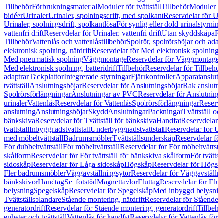
Tillbehör
Förbrukningsmaterial
Moduler för tvättställ
Tillbehör
Moduler 
bidéer
Urinaler
Urinaler, spolningsdrift, med spolkant
Reservdelar för U
Urinaler, spolningsdrift, spolkantlösa
För synlig eller dold urinalstyrni
vattenfri drift
Reservdelar för Urinaler, vattenfri drift
Utan skyddskåpa
R
Tillbehör
Vattenlås och vattenlåstillbehör
Spolrör, spolrörsböjar och ada
elektronisk spolning, nätdrift
Reservdelar för Med elektronisk spolning,
Med pneumatisk spolning
Väggmontage
Reservdelar för Väggmontag
Med elektronisk spolning, batteridrift
Tillbehör
Reservdelar för Tillbeh
adaptrar
Täckplattor
Integrerade styrningar
Fjärrkontroller
Apparatanslutn
tvättställ
Anslutningsböjar
Reservdelar för Anslutningsböjar
Rak anslut
Spolrörsförlängningar
Anslutningar av PVC
Reservdelar för Anslutni
urinaler
Vattenlås
Reservdelar för Vattenlås
Spolrörsförlängningar
Reserv
anslutning
Anslutningsböjar
Skydd
Anslutningar
Packningar
Tvättställ
bänkskiva
Reservdelar för Tvättställ för bänkskiva
Handfat
Reservdelar
tvättställ
Inbyggnadstvättställ
Underbyggnadstvättställ
Reservdelar för 
med möbeltvättställ
Badrumsmöbler
Tvättställsunderskåp
Reservdelar f
För dubbeltvättställ
För möbeltvättställ
Reservdelar för För möbeltvättst
skålform
Reservdelar för För tvättställ för bänkskiva skålform
För tvätt
sidoskåp
Reservdelar för Låga sidoskåp
Högskåp
Reservdelar för Hög
Fler badrumsmöbler
Väggavställningsytor
Reservdelar för Väggavställ
bänkskivor
Handtag
Set fotstöd
Magnettavlor
Eluttag
Reservdelar för El
belysning
Spegelskåp
Reservdelar för Spegelskåp
Med inbyggd belysn
Tvättställsblandare
Stående montering, nätdrift
Reservdelar för Stående
generatordrift
Reservdelar för Stående montering, generatordrift
Tillbe
enheter och tvättställ
Vattenlås för handfat
Reservdelar för Vattenlås fö