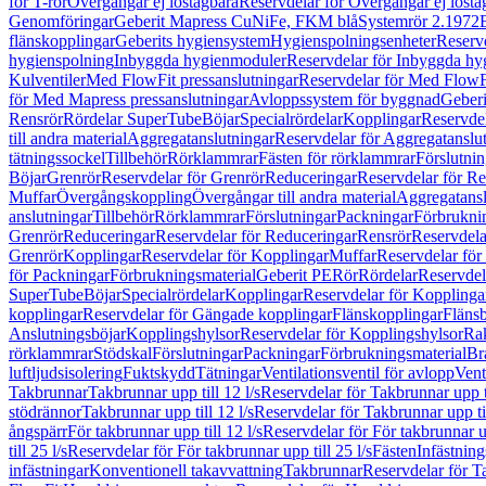
för T-rör
Övergångar ej löstagbara
Reservdelar för Övergångar ej lösta
Genomföringar
Geberit Mapress CuNiFe, FKM blå
Systemrör 2.1972
flänskopplingar
Geberits hygiensystem
Hygienspolningsenheter
Reserv
hygienspolning
Inbyggda hygienmoduler
Reservdelar för Inbyggda h
Kulventiler
Med FlowFit pressanslutningar
Reservdelar för Med FlowFi
för Med Mapress pressanslutningar
Avloppssystem för byggnad
Geberi
Rensrör
Rördelar SuperTube
Böjar
Specialrördelar
Kopplingar
Reservdel
till andra material
Aggregatanslutningar
Reservdelar för Aggregatanslu
tätningssockel
Tillbehör
Rörklammrar
Fästen för rörklammrar
Förslutnin
Böjar
Grenrör
Reservdelar för Grenrör
Reduceringar
Reservdelar för R
Muffar
Övergångskoppling
Övergångar till andra material
Aggregatansl
anslutningar
Tillbehör
Rörklammrar
Förslutningar
Packningar
Förbrukni
Grenrör
Reduceringar
Reservdelar för Reduceringar
Rensrör
Reservdela
Grenrör
Kopplingar
Reservdelar för Kopplingar
Muffar
Reservdelar för
för Packningar
Förbrukningsmaterial
Geberit PE
Rör
Rördelar
Reservdel
SuperTube
Böjar
Specialrördelar
Kopplingar
Reservdelar för Kopplinga
kopplingar
Reservdelar för Gängade kopplingar
Flänskopplingar
Fläns
Anslutningsböjar
Kopplingshylsor
Reservdelar för Kopplingshylsor
Rak
rörklammrar
Stödskal
Förslutningar
Packningar
Förbrukningsmaterial
Br
luftljudsisolering
Fuktskydd
Tätningar
Ventilationsventil för avlopp
Vent
Takbrunnar
Takbrunnar upp till 12 l/s
Reservdelar för Takbrunnar upp ti
stödrännor
Takbrunnar upp till 12 l/s
Reservdelar för Takbrunnar upp til
ångspärr
För takbrunnar upp till 12 l/s
Reservdelar för För takbrunnar up
till 25 l/s
Reservdelar för För takbrunnar upp till 25 l/s
Fästen
Infästnin
infästningar
Konventionell takavvattning
Takbrunnar
Reservdelar för T