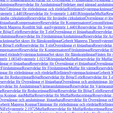
lutningar
Reservdelar för Anslutningar
Fördelare med gängad anslutnin
ehör
Tätningar för rörledningar och rördelar
Rörfästen
Systempackningar
stemrör 1.4401
Reservdelar för Systemrör 1.4401
Rörnipplar
Muffar
Rese
vändig cirkulation
Reservdelar för Invändig cirkulation
Övergångar ej lös
löstagbara
Kompensatorer
Reservdelar för Kompensatorer
Genomföringa
erit Mapress Rostfritt Stål, gas
Systemrör 1.4401
Reservdelar för Syste
ör Böjar
T-rör
Reservdelar för T-rör
Övergångar ej löstagbara
Reservdelar 
slutningar
Reservdelar för Förslutningar
Anslutningar
Reservdelar för An
ackningar
Set skruv för flänskopplingar
Geberit Mapress Therm
Systemr
ör Böjar
T-rör
Reservdelar för T-rör
Övergångar ej löstagbara
Reservdelar 
mpensatorer
Reservdelar för Kompensatorer
Förslutningar
Reservdelar fö
med rörände
Systempackningar
Set skruv för flänskopplingar
Fästen för
mrör 1.0034
Systemrör 1.0215
Rörnipplar
Muffar
Reservdelar för Muffar
ngar ej löstagbara
Reservdelar för Övergångar ej löstagbara
Övergångar 
r
Förslutningar
Reservdelar för Förslutningar
Muffar för värme
Reservdela
ingar för rörledningar och rördelar
Rörfästen
Systempackningar
Geberit 
ar för Reduceringar
Böjar
Reservdelar för Böjar
T-rör
Reservdelar för T-
servdelar för Övergångar ej löstagbara
Övergångar och anslutningar, lö
ervdelar för Anslutningar
Värmeanslutningar
Reservdelar för Värmeansl
ar
Reservdelar för Reduceringar
Böjar
Reservdelar för Böjar
T-rör
Reservde
ess Koppar, gas
Muffar
Reservdelar för Muffar
Reduceringar
Reservdelar 
Övergångar och anslutningar, löstagbara
Reservdelar för Övergångar och
 Geberit Mapress Koppar
Tätningar för rörledningar och rördelar
Rörfäste
uNiFe
Systemrör 2.1972
Muffar
Reservdelar för Muffar
Reduceringar
Rese