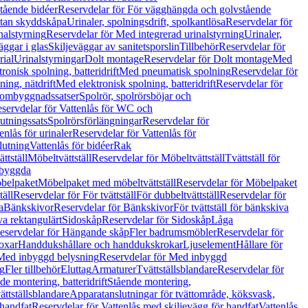
tående bidéer
Reservdelar för För vägghängda och golvstående
Utan skyddskåpa
Urinaler, spolningsdrift, spolkantlösa
Reservdelar för
nalstyrning
Reservdelar för Med integrerad urinalstyrning
Urinaler,
äggar i glas
Skiljeväggar av sanitetsporslin
Tillbehör
Reservdelar för
rial
Urinalstyrningar
Dolt montage
Reservdelar för Dolt montage
Med
onisk spolning, batteridrift
Med pneumatisk spolning
Reservdelar för
ing, nätdrift
Med elektronisk spolning, batteridrift
Reservdelar för
h ombyggnadssatser
Spolrör, spolrörsböjar och
servdelar för Vattenlås för WC och
utningssats
Spolrörsförlängningar
Reservdelar för
enlås för urinaler
Reservdelar för Vattenlås för
lutning
Vattenlås för bidéer
Rak
ttställ
Möbeltvättställ
Reservdelar för Möbeltvättställ
Tvättställ för
nbyggda
belpaket
Möbelpaket med möbeltvättställ
Reservdelar för Möbelpaket
täll
Reservdelar för För tvättställ
För dubbeltvättställ
Reservdelar för
a
Bänkskivor
Reservdelar för Bänkskivor
För tvättställ för bänkskiva
va rektangulärt
Sidoskåp
Reservdelar för Sidoskåp
Låga
eservdelar för Hängande skåp
Fler badrumsmöbler
Reservdelar för
oxar
Handdukshållare och handdukskrokar
Ljuselement
Hållare för
Med inbyggd belysning
Reservdelar för Med inbyggd
g
Fler tillbehör
Eluttag
Armaturer
Tvättställsblandare
Reservdelar för
de montering, batteridrift
Stående montering,
ättställsblandare
Apparatanslutningar för tvättområde, köksvask,
 handfat
Reservdelar för Vattenlås med skiljevägg för handfat
Vattenlås