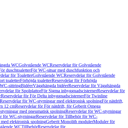
hängda WC
Golvstående WC
Reservdelar för Golvstående
För duschtoaletter
För WC-sitsar med duschfunktion och
delar för Toaletter
Golvstående WC
Reservdelar för Golvstående
rt toaletter
Förhöjda toaletter
Reservdelar för Förhöjda
 WC-sittring
Bidéer
Vägghängda bidéer
Reservdelar för Vägghängda
rvdelar för Spolplattor
För Sigma inbyggnadscisterner
Reservdelar för
r
Reservdelar för För Delta inbyggnadscisterner
För Twinline
Reservdelar för WC-styrningar med elektronisk spolning
För nätdrift,
ern 12 cm
Reservdelar för För nätdrift, för Geberit Omega
tyrningar med pneumatisk spolning
Reservdelar för WC-styrningar
ör för WC-styrningar
Reservdelar för Tillbehör för WC-
 med elektronisk spolning
Geberit Monolith moduler
Moduler för
vstående WC
Tillbehör
Reservdelar för