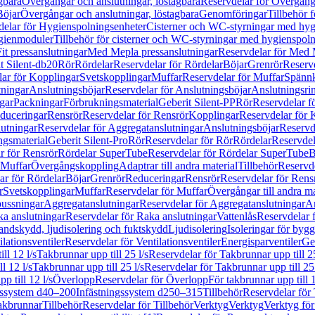
gbara
Övergångar och anslutningar, löstagbara
Reservdelar för Övergånga
Böjar
Övergångar och anslutningar, löstagbara
Genomföringar
Tillbehör 
delar för Hygienspolningsenheter
Cisterner och WC-styrningar med hyg
ygienmoduler
Tillbehör för cisterner och WC-styrningar med hygienspol
t pressanslutningar
Med Mepla pressanslutningar
Reservdelar för Med 
t Silent-db20
Rör
Rördelar
Reservdelar för Rördelar
Böjar
Grenrör
Reservd
ar för Kopplingar
Svetskopplingar
Muffar
Reservdelar för Muffar
Spännk
tningar
Anslutningsböjar
Reservdelar för Anslutningsböjar
Anslutningsri
gar
Packningar
Förbrukningsmaterial
Geberit Silent-PP
Rör
Reservdelar f
educeringar
Rensrör
Reservdelar för Rensrör
Kopplingar
Reservdelar för 
utningar
Reservdelar för Aggregatanslutningar
Anslutningsböjar
Reservd
ngsmaterial
Geberit Silent-Pro
Rör
Reservdelar för Rör
Rördelar
Reservdel
r för Rensrör
Rördelar SuperTube
Reservdelar för Rördelar SuperTube
B
 Muffar
Övergångskoppling
Adaptrar till andra material
Tillbehör
Reservde
ar för Rördelar
Böjar
Grenrör
Reduceringar
Rensrör
Reservdelar för Rens
r
Svetskopplingar
Muffar
Reservdelar för Muffar
Övergångar till andra ma
bussningar
Aggregatanslutningar
Reservdelar för Aggregatanslutningar
An
a anslutningar
Reservdelar för Raka anslutningar
Vattenlås
Reservdelar f
andskydd, ljudisolering och fuktskydd
Ljudisolering
Isoleringar för byg
ilationsventiler
Reservdelar för Ventilationsventiler
Energisparventiler
Ge
ll 12 l/s
Takbrunnar upp till 25 l/s
Reservdelar för Takbrunnar upp till 25
l 12 l/s
Takbrunnar upp till 25 l/s
Reservdelar för Takbrunnar upp till 25 
p till 12 l/s
Överlopp
Reservdelar för Överlopp
För takbrunnar upp till 1
gssystem d40–200
Infästningssystem d250–315
Tillbehör
Reservdelar för 
akbrunnar
Tillbehör
Reservdelar för Tillbehör
Verktyg
Verktyg
Verktyg för