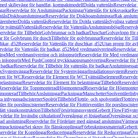
 med skiljevägg för handfat, kompaktmodell
Dolda vattenlås
Reservdelar 
gar
Reservdelar för Anslutningar
Packningar
Vattenlås för köksvaskar
Res
nlås
Diskhoanslutningar
Reservdelar för Diskhoanslutningar
Rak anslutn
tärenheter
Dolda vattenlås
Reservdelar för Dolda vattenlås
Synliga vatten
r tvättställ
Vattenlås
Reservdelar för Vattenlås
Anslutningsböjar
Reservde
ervdelar för Tillbehör
Golvbrunnar och badkar
Duschar
Golvavlopp för 
r för Golvbrunn för dusch
Tillbehör för golvbrunnar
Reservdelar för Til
chkar, d52
Reservdelar för Vattenlås för duschkar, d52
Utan propp för av
vdelar för Vattenlås för badkar, d52
Med vredmanövrering
Reservdelar
ing
Med vredmanövrering och inloppsrör
Reservdelar för Med vredmanö
 inloppsrör
Med PushControl tryckknappsmanövrering
Reservdelar för
r badkar
Reservdelar för Tillbehör för vattenlås för badkar
Anslutningssat
ix
Systemväggar
Reservdelar för Systemväggar
Installationssystem
Reservd
ent för WC
Reservdelar för Element för WC
Tvättställselement
Reservdel
belastningar
Reservdelar för Element för belastningar
Tillbehör
Reservdela
Reservdelar för Toppmonterad
Högmonterad
Reservdelar för Högmonte
 monterad
Tillbehör
Anslutningar
Packningar
Manschetter
Spolventiler
Inb
a inbyggnadscisterner
Spolrör
Tillbehör
Flottör- och spolventiler
Flottörve
iler för porslinscisterner
Reservdelar för Flottörventiler för porslinscister
lätt väggkonstruktion
Tillbehör
Försörjningssystem
Geberit FlowFit
Syst
vdelar för Invändig cirkulation
Övergångar ej löstagbara
Övergångar och
ad anslutning
Reservdelar för Fördelare med gängad anslutning
Värmean
empackningar
Set skruv för flänskopplingar
Förbrukningsmaterial
Geberit
ervdelar för Kopplingar
Reduceringar
Reservdelar för Reduceringar
Öve
ar ej löstagbara
Reservdelar för Övergångar ej löstagbara
Övergångar o