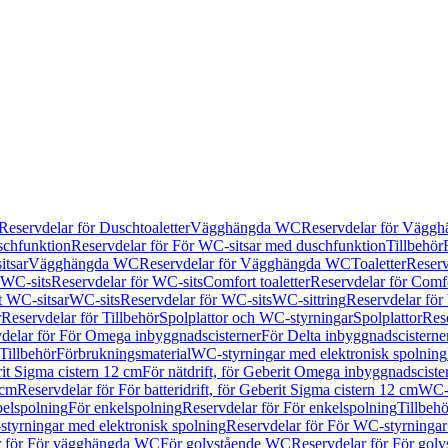
Reservdelar för Duschtoaletter
Vägghängda WC
Reservdelar för Vägg
schfunktion
Reservdelar för För WC-sitsar med duschfunktion
Tillbehör
itsar
Vägghängda WC
Reservdelar för Vägghängda WC
Toaletter
Reserv
WC-sits
Reservdelar för WC-sits
Comfort toaletter
Reservdelar för Comfo
t WC-sitsar
WC-sits
Reservdelar för WC-sits
WC-sittring
Reservdelar för
r
Reservdelar för Tillbehör
Spolplattor och WC-styrningar
Spolplattor
Rese
delar för För Omega inbyggnadscisterner
För Delta inbyggnadscisterne
Tillbehör
Förbrukningsmaterial
WC-styrningar med elektronisk spolning
rit Sigma cistern 12 cm
För nätdrift, för Geberit Omega inbyggnadscist
 cm
Reservdelar för För batteridrift, för Geberit Sigma cistern 12 cm
WC-s
belspolning
För enkelspolning
Reservdelar för För enkelspolning
Tillbeh
tyrningar med elektronisk spolning
Reservdelar för För WC-styrningar
r för För vägghängda WC
För golvstående WC
Reservdelar för För gol