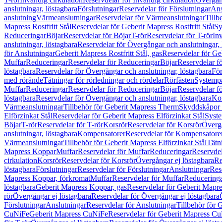
anslutningar, löstagbara
Förslutningar
Reservdelar för Förslutningar
Ans
anslutning
Värmeanslutningar
Reservdelar för Värmeanslutningar
Tillb
Mapress Rostfritt Stål
Reservdelar för Geberit Mapress Rostfritt Stål
Sy
Reduceringar
Böjar
Reservdelar för Böjar
T-rör
Reservdelar för T-rör
In
anslutningar, löstagbara
Reservdelar för Övergångar och anslutningar, 
för Anslutningar
Geberit Mapress Rostfritt Stål, gas
Reservdelar för Geb
Muffar
Reduceringar
Reservdelar för Reduceringar
Böjar
Reservdelar f
löstagbara
Reservdelar för Övergångar och anslutningar, löstagbara
För
med rörände
Tätningar för rörledningar och rördelar
Rörfästen
Systemp
Muffar
Reduceringar
Reservdelar för Reduceringar
Böjar
Reservdelar f
löstagbara
Reservdelar för Övergångar och anslutningar, löstagbara
Ko
Värmeanslutningar
Tillbehör för Geberit Mapress Therm
Skyddskåpor 
Elförzinkat Stål
Reservdelar för Geberit Mapress Elförzinkat Stål
Syste
Böjar
T-rör
Reservdelar för T-rör
Korsrör
Reservdelar för Korsrör
Övergå
anslutningar, löstagbara
Kompensatorer
Reservdelar för Kompensatore
Värmeanslutningar
Tillbehör för Geberit Mapress Elförzinkat Stål
Tätn
Mapress Koppar
Muffar
Reservdelar för Muffar
Reduceringar
Reservdel
cirkulation
Korsrör
Reservdelar för Korsrör
Övergångar ej löstagbara
Re
löstagbara
Förslutningar
Reservdelar för Förslutningar
Anslutningar
Res
Mapress Koppar, förkromat
Muffar
Reservdelar för Muffar
Reducering
löstagbara
Geberit Mapress Koppar, gas
Reservdelar för Geberit Mapr
rör
Övergångar ej löstagbara
Reservdelar för Övergångar ej löstagbara
Förslutningar
Anslutningar
Reservdelar för Anslutningar
Tillbehör för
CuNiFe
Geberit Mapress CuNiFe
Reservdelar för Geberit Mapress C