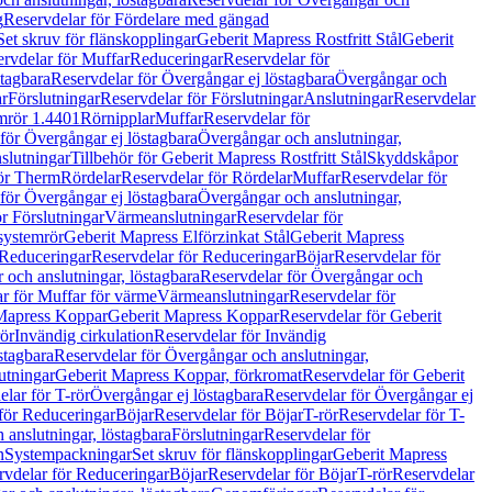
g
Reservdelar för Fördelare med gängad
Set skruv för flänskopplingar
Geberit Mapress Rostfritt Stål
Geberit
rvdelar för Muffar
Reduceringar
Reservdelar för
tagbara
Reservdelar för Övergångar ej löstagbara
Övergångar och
r
Förslutningar
Reservdelar för Förslutningar
Anslutningar
Reservdelar
mrör 1.4401
Rörnipplar
Muffar
Reservdelar för
för Övergångar ej löstagbara
Övergångar och anslutningar,
slutningar
Tillbehör för Geberit Mapress Rostfritt Stål
Skyddskåpor
ör Therm
Rördelar
Reservdelar för Rördelar
Muffar
Reservdelar för
för Övergångar ej löstagbara
Övergångar och anslutningar,
r Förslutningar
Värmeanslutningar
Reservdelar för
 systemrör
Geberit Mapress Elförzinkat Stål
Geberit Mapress
Reduceringar
Reservdelar för Reduceringar
Böjar
Reservdelar för
och anslutningar, löstagbara
Reservdelar för Övergångar och
r för Muffar för värme
Värmeanslutningar
Reservdelar för
Mapress Koppar
Geberit Mapress Koppar
Reservdelar för Geberit
rör
Invändig cirkulation
Reservdelar för Invändig
stagbara
Reservdelar för Övergångar och anslutningar,
utningar
Geberit Mapress Koppar, förkromat
Reservdelar för Geberit
lar för T-rör
Övergångar ej löstagbara
Reservdelar för Övergångar ej
för Reduceringar
Böjar
Reservdelar för Böjar
T-rör
Reservdelar för T-
 anslutningar, löstagbara
Förslutningar
Reservdelar för
n
Systempackningar
Set skruv för flänskopplingar
Geberit Mapress
rvdelar för Reduceringar
Böjar
Reservdelar för Böjar
T-rör
Reservdelar