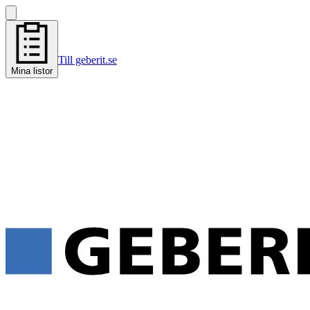
Till geberit.se
Mina listor