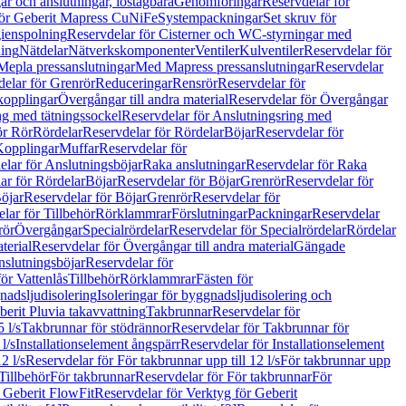
r och anslutningar, löstagbara
Genomföringar
Reservdelar för
för Geberit Mapress CuNiFe
Systempackningar
Set skruv för
ienspolning
Reservdelar för Cisterner och WC-styrningar med
ning
Nätdelar
Nätverkskomponenter
Ventiler
Kulventiler
Reservdelar för
Mepla pressanslutningar
Med Mapress pressanslutningar
Reservdelar
elar för Grenrör
Reduceringar
Rensrör
Reservdelar för
opplingar
Övergångar till andra material
Reservdelar för Övergångar
ng med tätningssockel
Reservdelar för Anslutningsring med
ör Rör
Rördelar
Reservdelar för Rördelar
Böjar
Reservdelar för
Kopplingar
Muffar
Reservdelar för
elar för Anslutningsböjar
Raka anslutningar
Reservdelar för Raka
ar för Rördelar
Böjar
Reservdelar för Böjar
Grenrör
Reservdelar för
öjar
Reservdelar för Böjar
Grenrör
Reservdelar för
lar för Tillbehör
Rörklammrar
Förslutningar
Packningar
Reservdelar
rör
Övergångar
Specialrördelar
Reservdelar för Specialrördelar
Rördelar
terial
Reservdelar för Övergångar till andra material
Gängade
slutningsböjar
Reservdelar för
ör Vattenlås
Tillbehör
Rörklammrar
Fästen för
gnadsljudisolering
Isoleringar för byggnadsljudisolering och
berit Pluvia takavvattning
Takbrunnar
Reservdelar för
 l/s
Takbrunnar för stödrännor
Reservdelar för Takbrunnar för
l/s
Installationselement ångspärr
Reservdelar för Installationselement
2 l/s
Reservdelar för För takbrunnar upp till 12 l/s
För takbrunnar upp
Tillbehör
För takbrunnar
Reservdelar för För takbrunnar
För
 Geberit FlowFit
Reservdelar för Verktyg för Geberit