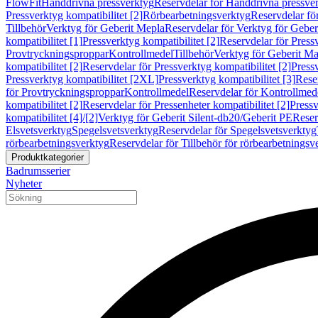
FlowFit
Handdrivna pressverktyg
Reservdelar för Handdrivna pressve
Pressverktyg kompatibilitet [2]
Rörbearbetningsverktyg
Reservdelar fö
Tillbehör
Verktyg för Geberit Mepla
Reservdelar för Verktyg för Geber
kompatibilitet [1]
Pressverktyg kompatibilitet [2]
Reservdelar för Pressv
Provtryckningsproppar
Kontrollmedel
Tillbehör
Verktyg för Geberit Ma
kompatibilitet [2]
Reservdelar för Pressverktyg kompatibilitet [2]
Pressv
Pressverktyg kompatibilitet [2XL]
Pressverktyg kompatibilitet [3]
Reser
för Provtryckningsproppar
Kontrollmedel
Reservdelar för Kontrollmed
kompatibilitet [2]
Reservdelar för Pressenheter kompatibilitet [2]
Pressv
kompatibilitet [4]/[2]
Verktyg för Geberit Silent-db20/Geberit PE
Reser
Elsvetsverktyg
Spegelsvetsverktyg
Reservdelar för Spegelsvetsverktyg
rörbearbetningsverktyg
Reservdelar för Tillbehör för rörbearbetningsv
Produktkategorier
Badrumsserier
Nyheter