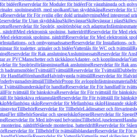
för bidéer
Reservdelar för Moduler för bidéer
För vägghängda och golvs
rinaler, spolningsdrift, med spolkant
Utan skyddskåpa
Reservdelar för 
ng
Reservdelar för För synlig eller dold urinalstyrning
Med integrerad uri
eservdelar för Utan skyddskåpa
Skiljeväggar
Skiljeväggar i plast
Skiljev
ptrar
Reservdelar för Spolrör, spolrörsböjar och adaptrar
Infästningsmate
 nätdrift
Med elektronisk spolning, batteridrift
Reservdelar för Med elektr
e
Med elektronisk spolning, nätdrift
Reservdelar för Med elektronisk spoln
ör
Installations- och ombyggnadssatser
Reservdelar för Installations- oc
ingar för toaletter, urinaler och bidéer
Vattenlås för WC och tvättställ
Re
ning
Reservdelar för Rak anslutning
Anslutningssats
Reservdelar för Ansl
ngar av PVC
Manschetter och täckkåpor
Adapter- och kopplingsdelar
Vatt
delar för Spolrörsförlängningar
Rak anslutning
Reservdelar för Rak ans
 och badrumsmöbler
Tvättställ
Tvättställ
Reservdelar för Tvättställ
Dubbeltvä
 för Handfat
Hörnhandfat
Halvinbyggda tvättställ
Reservdelar för Halvi
Underbyggnadstvättställ
Tillbehör
Propp för avlopp
Infästningsmaterial
Mö
ör Tvättställsunderskåp
För handfat
Reservdelar för För handfat
För tvätts
äll
För tvättställ för bänkskiva
Reservdelar för För tvättställ för bänkskiv
ställ för bänkskiva rektangulärt
Reservdelar för För tvättställ för bänkski
skåp
Mellanhöga skåp
Reservdelar för Mellanhöga skåp
Hängande skåp
R
ningsytor
Tillbehör
Reservdelar för Tillbehör
Lådinsatser och förvaringsb
uttag
Fler tillbehör
Speglar och spegelskåp
Spegel
Reservdelar för Spegel
ing
Reservdelar för Med inbyggd belysning
Tillbehör
Ljuselement
Handta
 montering, nätdrift
Stående montering, batteridrift
Reservdelar för Ståen
hör
Reservdelar för Tillbehör
För tvättställsblandare
Reservdelar för För tv
r handfat
Vattenlås
Reservdelar för Vattenlås
Vattenlås med skiljevägg för