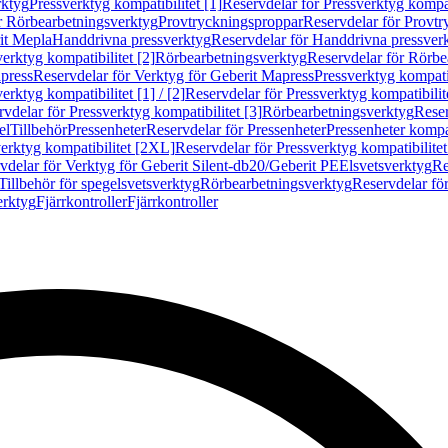
rktyg
Pressverktyg kompatibilitet [1]
Reservdelar för Pressverktyg kompati
r Rörbearbetningsverktyg
Provtryckningsproppar
Reservdelar för Provt
it Mepla
Handdrivna pressverktyg
Reservdelar för Handdrivna pressver
erktyg kompatibilitet [2]
Rörbearbetningsverktyg
Reservdelar för Rörbe
press
Reservdelar för Verktyg för Geberit Mapress
Pressverktyg kompatib
erktyg kompatibilitet [1] / [2]
Reservdelar för Pressverktyg kompatibilitet
vdelar för Pressverktyg kompatibilitet [3]
Rörbearbetningsverktyg
Reser
el
Tillbehör
Pressenheter
Reservdelar för Pressenheter
Pressenheter kompat
erktyg kompatibilitet [2XL]
Reservdelar för Pressverktyg kompatibilite
vdelar för Verktyg för Geberit Silent-db20/Geberit PE
Elsvetsverktyg
Re
Tillbehör för spegelsvetsverktyg
Rörbearbetningsverktyg
Reservdelar fö
erktyg
Fjärrkontroller
Fjärrkontroller