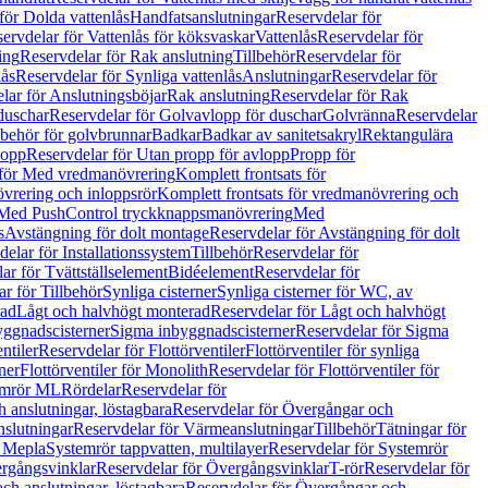
för Dolda vattenlås
Handfatsanslutningar
Reservdelar för
ervdelar för Vattenlås för köksvaskar
Vattenlås
Reservdelar för
ing
Reservdelar för Rak anslutning
Tillbehör
Reservdelar för
lås
Reservdelar för Synliga vattenlås
Anslutningar
Reservdelar för
lar för Anslutningsböjar
Rak anslutning
Reservdelar för Rak
duschar
Reservdelar för Golvavlopp för duschar
Golvränna
Reservdelar
lbehör för golvbrunnar
Badkar
Badkar av sanitetsakryl
Rektangulära
lopp
Reservdelar för Utan propp för avlopp
Propp för
 för Med vredmanövrering
Komplett frontsats för
vrering och inloppsrör
Komplett frontsats för vredmanövrering och
 Med PushControl tryckknappsmanövrering
Med
s
Avstängning för dolt montage
Reservdelar för Avstängning för dolt
elar för Installationssystem
Tillbehör
Reservdelar för
ar för Tvättställselement
Bidéelement
Reservdelar för
r för Tillbehör
Synliga cisterner
Synliga cisterner för WC, av
rad
Lågt och halvhögt monterad
Reservdelar för Lågt och halvhögt
yggnadscisterner
Sigma inbyggnadscisterner
Reservdelar för Sigma
ntiler
Reservdelar för Flottörventiler
Flottörventiler för synliga
ner
Flottörventiler för Monolith
Reservdelar för Flottörventiler för
emrör ML
Rördelar
Reservdelar för
 anslutningar, löstagbara
Reservdelar för Övergångar och
slutningar
Reservdelar för Värmeanslutningar
Tillbehör
Tätningar för
 Mepla
Systemrör tappvatten, multilayer
Reservdelar för Systemrör
rgångsvinklar
Reservdelar för Övergångsvinklar
T-rör
Reservdelar för
ch anslutningar, löstagbara
Reservdelar för Övergångar och