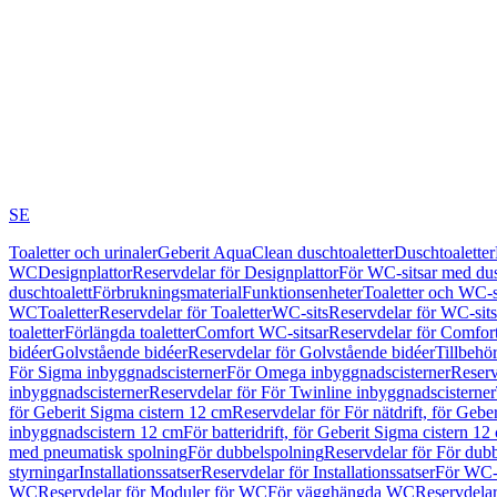
SE
Toaletter och urinaler
Geberit AquaClean duschtoaletter
Duschtoaletter
WC
Designplattor
Reservdelar för Designplattor
För WC-sitsar med du
duschtoalett
Förbrukningsmaterial
Funktionsenheter
Toaletter och WC-s
WC
Toaletter
Reservdelar för Toaletter
WC-sits
Reservdelar för WC-sits
toaletter
Förlängda toaletter
Comfort WC-sitsar
Reservdelar för Comfor
bidéer
Golvstående bidéer
Reservdelar för Golvstående bidéer
Tillbehö
För Sigma inbyggnadscisterner
För Omega inbyggnadscisterner
Reserv
inbyggnadscisterner
Reservdelar för För Twinline inbyggnadscisterner
för Geberit Sigma cistern 12 cm
Reservdelar för För nätdrift, för Gebe
inbyggnadscistern 12 cm
För batteridrift, för Geberit Sigma cistern 12
med pneumatisk spolning
För dubbelspolning
Reservdelar för För dub
styrningar
Installationssatser
Reservdelar för Installationssatser
För WC-s
WC
Reservdelar för Moduler för WC
För vägghängda WC
Reservdela