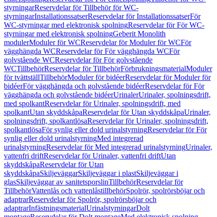
styrningar
Reservdelar för Tillbehör för WC-
styrningar
Installationssatser
Reservdelar för Installationssatser
För
WC-styrningar med elektronisk spolning
Reservdelar för För WC-
styrningar med elektronisk spolning
Geberit Monolith
moduler
Moduler för WC
Reservdelar för Moduler för WC
För
vägghängda WC
Reservdelar för För vägghängda WC
För
golvstående WC
Reservdelar för För golvstående
WC
Tillbehör
Reservdelar för Tillbehör
Förbrukningsmaterial
Moduler
för tvättställ
Tillbehör
Moduler för bidéer
Reservdelar för Moduler för
bidéer
För vägghängda och golvstående bidéer
Reservdelar för För
vägghängda och golvstående bidéer
Urinaler
Urinaler, spolningsdrift,
med spolkant
Reservdelar för Urinaler, spolningsdrift, med
spolkant
Utan skyddskåpa
Reservdelar för Utan skyddskåpa
Urinaler,
spolningsdrift, spolkantlösa
Reservdelar för Urinaler, spolningsdrift,
spolkantlösa
För synlig eller dold urinalstyrning
Reservdelar för För
synlig eller dold urinalstyrning
Med integrerad
urinalstyrning
Reservdelar för Med integrerad urinalstyrning
Urinaler,
vattenfri drift
Reservdelar för Urinaler, vattenfri drift
Utan
skyddskåpa
Reservdelar för Utan
skyddskåpa
Skiljeväggar
Skiljeväggar i plast
Skiljeväggar i
glas
Skiljeväggar av sanitetsporslin
Tillbehör
Reservdelar för
Tillbehör
Vattenlås och vattenlåstillbehör
Spolrör, spolrörsböjar och
adaptrar
Reservdelar för Spolrör, spolrörsböjar och
adaptrar
Infästningsmaterial
Urinalstyrningar
Dolt
montage
Reservdelar för Dolt montage
Med elektronisk spolning,