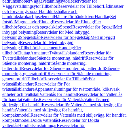
badrumsmöbler
Väggavställningsytor
Reservdelar för
Väggavställningsytor
Tillbehör
Reservdelar för Tillbehör
Lådinsatser
och förvaringsboxar
Handdukshållare och
handdukskrokar
Ljuselement
Hållare för bänkskivor
Handtag
Set
fotstöd
Magnettavlor
Eluttag
Reservdelar för Eluttag
Fler
tillbehör
Speglar och spegelskåp
Spegel
Reservdelar för Spegel
Med
inbyggd belysning
Reservdelar för Med inbyggd
belysning
Spegelskåp
Reservdelar för Spegelskåp
Med inbyggd
belysning
Reservdelar för Med inbyggd
belysning
Tillbehör
Ljuselement
Handtag
Fler
tillbehör
Eluttag
Armaturer
Tvättställsblandare
Reservdelar för
Tvättställsblandare
Stående montering, nätdrift
Reservdelar för
Stående montering, nätdrift
Stående montering,
batteridrift
Reservdelar för Stående montering, batteridrift
Stående
montering, generatordrift
Reservdelar för Stående montering,
generatordrift
Tillbehör
Reservdelar för Tillbehör
För
tvättställsblandare
Reservdelar för För
tvättställsblandare
Apparatanslutningar för tvättområde, köksvask,
enheter och tvättställ
Vattenlås för handfat
Reservdelar för Vattenlås
för handfat
Vattenlås
Reservdelar för Vattenlås
Vattenlås med
skiljevägg för handfat
Reservdelar för Vattenlås med skiljevägg för
handfat
Vattenlås med skiljevägg för handfat,
kompaktmodell
Reservdelar för Vattenlås med skiljevägg för handfat,
kompaktmodell
Dolda vattenlås
Reservdelar för Dolda
vattenlås
Handfatsanslutningar
Reservdelar för