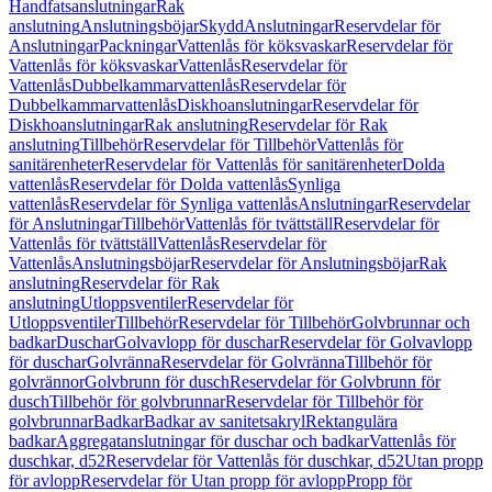
Handfatsanslutningar
Rak
anslutning
Anslutningsböjar
Skydd
Anslutningar
Reservdelar för
Anslutningar
Packningar
Vattenlås för köksvaskar
Reservdelar för
Vattenlås för köksvaskar
Vattenlås
Reservdelar för
Vattenlås
Dubbelkammarvattenlås
Reservdelar för
Dubbelkammarvattenlås
Diskhoanslutningar
Reservdelar för
Diskhoanslutningar
Rak anslutning
Reservdelar för Rak
anslutning
Tillbehör
Reservdelar för Tillbehör
Vattenlås för
sanitärenheter
Reservdelar för Vattenlås för sanitärenheter
Dolda
vattenlås
Reservdelar för Dolda vattenlås
Synliga
vattenlås
Reservdelar för Synliga vattenlås
Anslutningar
Reservdelar
för Anslutningar
Tillbehör
Vattenlås för tvättställ
Reservdelar för
Vattenlås för tvättställ
Vattenlås
Reservdelar för
Vattenlås
Anslutningsböjar
Reservdelar för Anslutningsböjar
Rak
anslutning
Reservdelar för Rak
anslutning
Utloppsventiler
Reservdelar för
Utloppsventiler
Tillbehör
Reservdelar för Tillbehör
Golvbrunnar och
badkar
Duschar
Golvavlopp för duschar
Reservdelar för Golvavlopp
för duschar
Golvränna
Reservdelar för Golvränna
Tillbehör för
golvrännor
Golvbrunn för dusch
Reservdelar för Golvbrunn för
dusch
Tillbehör för golvbrunnar
Reservdelar för Tillbehör för
golvbrunnar
Badkar
Badkar av sanitetsakryl
Rektangulära
badkar
Aggregatanslutningar för duschar och badkar
Vattenlås för
duschkar, d52
Reservdelar för Vattenlås för duschkar, d52
Utan propp
för avlopp
Reservdelar för Utan propp för avlopp
Propp för