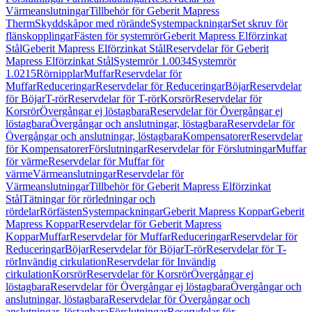
Värmeanslutningar
Tillbehör för Geberit Mapress
Therm
Skyddskåpor med rörände
Systempackningar
Set skruv för
flänskopplingar
Fästen för systemrör
Geberit Mapress Elförzinkat
Stål
Geberit Mapress Elförzinkat Stål
Reservdelar för Geberit
Mapress Elförzinkat Stål
Systemrör 1.0034
Systemrör
1.0215
Rörnipplar
Muffar
Reservdelar för
Muffar
Reduceringar
Reservdelar för Reduceringar
Böjar
Reservdelar
för Böjar
T-rör
Reservdelar för T-rör
Korsrör
Reservdelar för
Korsrör
Övergångar ej löstagbara
Reservdelar för Övergångar ej
löstagbara
Övergångar och anslutningar, löstagbara
Reservdelar för
Övergångar och anslutningar, löstagbara
Kompensatorer
Reservdelar
för Kompensatorer
Förslutningar
Reservdelar för Förslutningar
Muffar
för värme
Reservdelar för Muffar för
värme
Värmeanslutningar
Reservdelar för
Värmeanslutningar
Tillbehör för Geberit Mapress Elförzinkat
Stål
Tätningar för rörledningar och
rördelar
Rörfästen
Systempackningar
Geberit Mapress Koppar
Geberit
Mapress Koppar
Reservdelar för Geberit Mapress
Koppar
Muffar
Reservdelar för Muffar
Reduceringar
Reservdelar för
Reduceringar
Böjar
Reservdelar för Böjar
T-rör
Reservdelar för T-
rör
Invändig cirkulation
Reservdelar för Invändig
cirkulation
Korsrör
Reservdelar för Korsrör
Övergångar ej
löstagbara
Reservdelar för Övergångar ej löstagbara
Övergångar och
anslutningar, löstagbara
Reservdelar för Övergångar och
anslutningar, löstagbara
Förslutningar
Reservdelar för