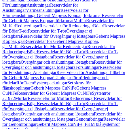
Förslutningar
Anslutningar
Reservdelar för
Anslutningar
Värmeanslutningar
Reservdelar för
Värmeanslutningar
Geberit Mapress Koppar, förkromat
Reservdelar
för Geberit Mapress Koppar, förkromat
Muffar
Reservdelar för
Muffar
Reduceringar
Reservdelar för Reduceringar
Böjar
Reservdelar
för Böjar
T-rör
Reservdelar för T-rör
Övergångar ej
löstagbara
Reservdelar för Övergångar ej löstagbara
Geberit Mapress
Koppar, gas
Reservdelar för Geberit Mapress Koppar,
gas
Muffar
Reservdelar för Muffar
Reduceringar
Reservdelar för
Reduceringar
Böjar
Reservdelar för Böjar
T-rör
Reservdelar för T-
rör
Övergångar ej löstagbara
Reservdelar för Övergångar ej
löstagbara
Övergångar och anslutningar, löstagbara
Reservdelar för
Övergångar och anslutningar, löstagbara
Förslutningar
Reservdelar
för Förslutningar
Anslutningar
Reservdelar för Anslutningar
Tillbehör
för Geberit Mapress Koppar
Tätningar för rörledningar och
rördelar
Rörfästen
Systempackningar
Set skruv för
flänskopplingar
Geberit Mapress CuNiFe
Geberit Mapress
CuNiFe
Reservdelar för Geberit Mapress CuNiFe
Systemrör
2.1972
Muffar
Reservdelar för Muffar
Reduceringar
Reservdelar för
Reduceringar
Böjar
Reservdelar för Böjar
T-rör
Reservdelar för T-
rör
Övergångar ej löstagbara
Reservdelar för Övergångar ej
löstagbara
Övergångar och anslutningar, löstagbara
Reservdelar för
Övergångar och anslutningar, löstagbara
Genomföringar
Reservdelar
för Genomföringar
Geberit Mapress CuNiFe, FKM blå
Systemrör