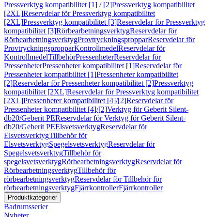
Pressverktyg kompatibilitet [1] / [2]
Pressverktyg kompatibilitet
[2XL]
Reservdelar för Pressverktyg kompatibilitet
[2XL]
Pressverktyg kompatibilitet [3]
Reservdelar för Pressverktyg
kompatibilitet [3]
Rörbearbetningsverktyg
Reservdelar för
Rörbearbetningsverktyg
Provtryckningsproppar
Reservdelar för
Provtryckningsproppar
Kontrollmedel
Reservdelar för
Kontrollmedel
Tillbehör
Pressenheter
Reservdelar för
Pressenheter
Pressenheter kompatibilitet [1]
Reservdelar för
Pressenheter kompatibilitet [1]
Pressenheter kompatibilitet
[2]
Reservdelar för Pressenheter kompatibilitet [2]
Pressverktyg
kompatibilitet [2XL]
Reservdelar för Pressverktyg kompatibilitet
[2XL]
Pressenheter kompatibilitet [4]/[2]
Reservdelar för
Pressenheter kompatibilitet [4]/[2]
Verktyg för Geberit Silent-
db20/Geberit PE
Reservdelar för Verktyg för Geberit Silent-
db20/Geberit PE
Elsvetsverktyg
Reservdelar för
Elsvetsverktyg
Tillbehör för
Elsvetsverktyg
Spegelsvetsverktyg
Reservdelar för
Spegelsvetsverktyg
Tillbehör för
spegelsvetsverktyg
Rörbearbetningsverktyg
Reservdelar för
Rörbearbetningsverktyg
Tillbehör för
rörbearbetningsverktyg
Reservdelar för Tillbehör för
rörbearbetningsverktyg
Fjärrkontroller
Fjärrkontroller
Produktkategorier
Badrumsserier
Nyheter