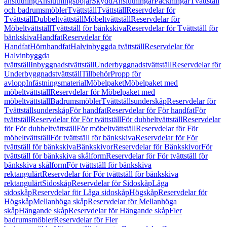
anslutning
Anslutningsböjar
Skydd
Anslutningar
Packningar
Tvättställ
och badrumsmöbler
Tvättställ
Tvättställ
Reservdelar för
Tvättställ
Dubbeltvättställ
Möbeltvättställ
Reservdelar för
Möbeltvättställ
Tvättställ för bänkskiva
Reservdelar för Tvättställ för
bänkskiva
Handfat
Reservdelar för
Handfat
Hörnhandfat
Halvinbyggda tvättställ
Reservdelar för
Halvinbyggda
tvättställ
Inbyggnadstvättställ
Underbyggnadstvättställ
Reservdelar för
Underbyggnadstvättställ
Tillbehör
Propp för
avlopp
Infästningsmaterial
Möbelpaket
Möbelpaket med
möbeltvättställ
Reservdelar för Möbelpaket med
möbeltvättställ
Badrumsmöbler
Tvättställsunderskåp
Reservdelar för
Tvättställsunderskåp
För handfat
Reservdelar för För handfat
För
tvättställ
Reservdelar för För tvättställ
För dubbeltvättställ
Reservdelar
för För dubbeltvättställ
För möbeltvättställ
Reservdelar för För
möbeltvättställ
För tvättställ för bänkskiva
Reservdelar för För
tvättställ för bänkskiva
Bänkskivor
Reservdelar för Bänkskivor
För
tvättställ för bänkskiva skålform
Reservdelar för För tvättställ för
bänkskiva skålform
För tvättställ för bänkskiva
rektangulärt
Reservdelar för För tvättställ för bänkskiva
rektangulärt
Sidoskåp
Reservdelar för Sidoskåp
Låga
sidoskåp
Reservdelar för Låga sidoskåp
Högskåp
Reservdelar för
Högskåp
Mellanhöga skåp
Reservdelar för Mellanhöga
skåp
Hängande skåp
Reservdelar för Hängande skåp
Fler
badrumsmöbler
Reservdelar för Fler