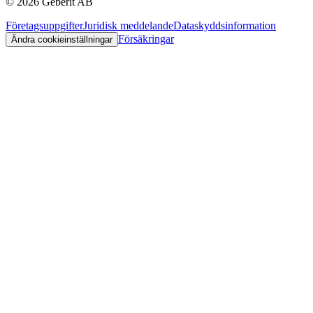
©
2026
Geberit AB
Företagsuppgifter
Juridisk meddelande
Dataskyddsinformation
Försäkringar
Ändra cookieinställningar