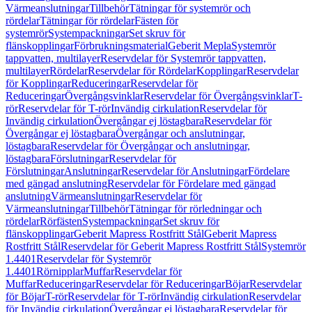
Värmeanslutningar
Tillbehör
Tätningar för systemrör och
rördelar
Tätningar för rördelar
Fästen för
systemrör
Systempackningar
Set skruv för
flänskopplingar
Förbrukningsmaterial
Geberit Mepla
Systemrör
tappvatten, multilayer
Reservdelar för Systemrör tappvatten,
multilayer
Rördelar
Reservdelar för Rördelar
Kopplingar
Reservdelar
för Kopplingar
Reduceringar
Reservdelar för
Reduceringar
Övergångsvinklar
Reservdelar för Övergångsvinklar
T-
rör
Reservdelar för T-rör
Invändig cirkulation
Reservdelar för
Invändig cirkulation
Övergångar ej löstagbara
Reservdelar för
Övergångar ej löstagbara
Övergångar och anslutningar,
löstagbara
Reservdelar för Övergångar och anslutningar,
löstagbara
Förslutningar
Reservdelar för
Förslutningar
Anslutningar
Reservdelar för Anslutningar
Fördelare
med gängad anslutning
Reservdelar för Fördelare med gängad
anslutning
Värmeanslutningar
Reservdelar för
Värmeanslutningar
Tillbehör
Tätningar för rörledningar och
rördelar
Rörfästen
Systempackningar
Set skruv för
flänskopplingar
Geberit Mapress Rostfritt Stål
Geberit Mapress
Rostfritt Stål
Reservdelar för Geberit Mapress Rostfritt Stål
Systemrör
1.4401
Reservdelar för Systemrör
1.4401
Rörnipplar
Muffar
Reservdelar för
Muffar
Reduceringar
Reservdelar för Reduceringar
Böjar
Reservdelar
för Böjar
T-rör
Reservdelar för T-rör
Invändig cirkulation
Reservdelar
för Invändig cirkulation
Övergångar ej löstagbara
Reservdelar för