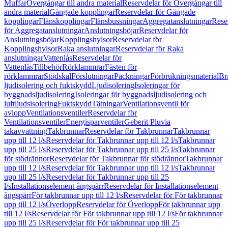
Muffar
Övergångar till andra material
Reservdelar för Övergångar till
andra material
Gängade kopplingar
Reservdelar för Gängade
kopplingar
Flänskopplingar
Flänsbussningar
Aggregatanslutningar
Rese
för Aggregatanslutningar
Anslutningsböjar
Reservdelar för
Anslutningsböjar
Kopplingshylsor
Reservdelar för
Kopplingshylsor
Raka anslutningar
Reservdelar för Raka
anslutningar
Vattenlås
Reservdelar för
Vattenlås
Tillbehör
Rörklammrar
Fästen för
rörklammrar
Stödskal
Förslutningar
Packningar
Förbrukningsmaterial
Br
ljudisolering och fuktskydd
Ljudisolering
Isoleringar för
byggnadsljudisolering
Isoleringar för byggnadsljudisolering och
luftljudsisolering
Fuktskydd
Tätningar
Ventilationsventil för
avlopp
Ventilationsventiler
Reservdelar för
Ventilationsventiler
Energisparventiler
Geberit Pluvia
takavvattning
Takbrunnar
Reservdelar för Takbrunnar
Takbrunnar
upp till 12 l/s
Reservdelar för Takbrunnar upp till 12 l/s
Takbrunnar
upp till 25 l/s
Reservdelar för Takbrunnar upp till 25 l/s
Takbrunnar
för stödrännor
Reservdelar för Takbrunnar för stödrännor
Takbrunnar
upp till 12 l/s
Reservdelar för Takbrunnar upp till 12 l/s
Takbrunnar
upp till 25 l/s
Reservdelar för Takbrunnar upp till 25
l/s
Installationselement ångspärr
Reservdelar för Installationselement
ångspärr
För takbrunnar upp till 12 l/s
Reservdelar för För takbrunnar
upp till 12 l/s
Överlopp
Reservdelar för Överlopp
För takbrunnar upp
till 12 l/s
Reservdelar för För takbrunnar upp till 12 l/s
För takbrunnar
upp till 25 l/s
Reservdelar för För takbrunnar upp till 25