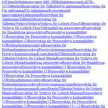
l/s
Fästen
Infästningssystem d40–200
Infästningssystem d250–
315
Tillbehör
Reservdelar för Tillbehör
För takbrunnar
Reservdelar för
För takbrunnar
För infästningar
Konventionell
takavvattning
Takbrunnar
Reservdelar för
Takbrunnar
Tillbehör
Reservdelar för
Tillbehör
Verktyg
Verktyg
Verktyg för Geberit FlowFit
Reservdelar för
Verktyg för Geberit FlowFit
Handdrivna pressverktyg
Reservdelar
för Handdrivna pressverktyg
Pressverktyg kompatibilitet
[1]
Reservdelar för Pressverktyg kompatibilitet [1]
Pressverktyg
kompatibilitet [2]
Reservdelar för Pressverktyg kompatibilitet
[2]
Rörbearbetningsverktyg
Reservdelar för
Rörbearbetningsverktyg
Provtryckningsproppar
Reservdelar för
Provtryckningsproppar
Kontrollmedel
Tillbehör
Reservdelar för
Tillbehör
Verktyg för Geberit Mepla
Reservdelar för Verktyg för
Geberit Mepla
Handdrivna pressverktyg
Reservdelar för Handdrivna
pressverktyg
Pressverktyg kompatibilitet [1]
Reservdelar för
Pressverktyg kompatibilitet [1]
Pressverktyg kompatibilitet
[2]
Reservdelar för Pressverktyg kompatibilitet
[2]
Rörbearbetningsverktyg
Reservdelar för
Rörbearbetningsverktyg
Provtryckningsproppar
Reservdelar för
Provtryckningsproppar
Kontrollmedel
Tillbehör
Verktyg för Geberit
Mapress
Reservdelar för Verktyg för Geberit Mapress
Pressverktyg
kompatibilitet [1]
Reservdelar för Pressverktyg kompatibilitet
[1]
Pressverktyg kompatibilitet [2]
Reservdelar för Pressverktyg
kompatibilitet [2]
Pressverktyg kompatibilitet [1] / [2]
Reservdelar för