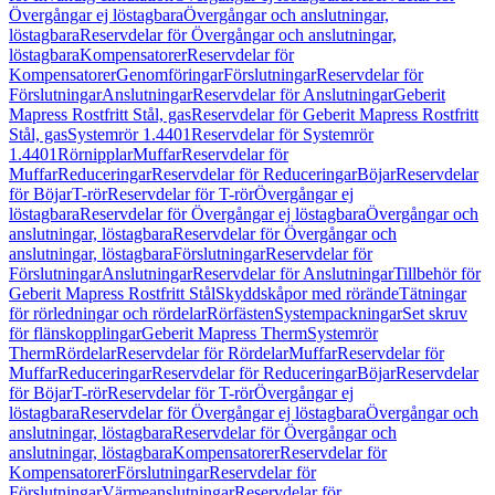
Övergångar ej löstagbara
Övergångar och anslutningar,
löstagbara
Reservdelar för Övergångar och anslutningar,
löstagbara
Kompensatorer
Reservdelar för
Kompensatorer
Genomföringar
Förslutningar
Reservdelar för
Förslutningar
Anslutningar
Reservdelar för Anslutningar
Geberit
Mapress Rostfritt Stål, gas
Reservdelar för Geberit Mapress Rostfritt
Stål, gas
Systemrör 1.4401
Reservdelar för Systemrör
1.4401
Rörnipplar
Muffar
Reservdelar för
Muffar
Reduceringar
Reservdelar för Reduceringar
Böjar
Reservdelar
för Böjar
T-rör
Reservdelar för T-rör
Övergångar ej
löstagbara
Reservdelar för Övergångar ej löstagbara
Övergångar och
anslutningar, löstagbara
Reservdelar för Övergångar och
anslutningar, löstagbara
Förslutningar
Reservdelar för
Förslutningar
Anslutningar
Reservdelar för Anslutningar
Tillbehör för
Geberit Mapress Rostfritt Stål
Skyddskåpor med rörände
Tätningar
för rörledningar och rördelar
Rörfästen
Systempackningar
Set skruv
för flänskopplingar
Geberit Mapress Therm
Systemrör
Therm
Rördelar
Reservdelar för Rördelar
Muffar
Reservdelar för
Muffar
Reduceringar
Reservdelar för Reduceringar
Böjar
Reservdelar
för Böjar
T-rör
Reservdelar för T-rör
Övergångar ej
löstagbara
Reservdelar för Övergångar ej löstagbara
Övergångar och
anslutningar, löstagbara
Reservdelar för Övergångar och
anslutningar, löstagbara
Kompensatorer
Reservdelar för
Kompensatorer
Förslutningar
Reservdelar för
Förslutningar
Värmeanslutningar
Reservdelar för