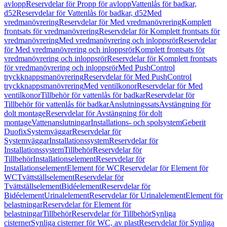
avlopp
Reservdelar för Propp för avlopp
Vattenlås för badkar,
d52
Reservdelar för Vattenlås för badkar, d52
Med
vredmanövrering
Reservdelar för Med vredmanövrering
Komplett
frontsats för vredmanövrering
Reservdelar för Komplett frontsats för
vredmanövrering
Med vredmanövrering och inloppsrör
Reservdelar
för Med vredmanövrering och inloppsrör
Komplett frontsats för
vredmanövrering och inloppsrör
Reservdelar för Komplett frontsats
för vredmanövrering och inloppsrör
Med PushControl
tryckknappsmanövrering
Reservdelar för Med PushControl
tryckknappsmanövrering
Med ventilkonor
Reservdelar för Med
ventilkonor
Tillbehör för vattenlås för badkar
Reservdelar för
Tillbehör för vattenlås för badkar
Anslutningssats
Avstängning för
dolt montage
Reservdelar för Avstängning för dolt
montage
Vattenanslutningar
Installations- och spolsystem
Geberit
Duofix
Systemväggar
Reservdelar för
Systemväggar
Installationssystem
Reservdelar för
Installationssystem
Tillbehör
Reservdelar för
Tillbehör
Installationselement
Reservdelar för
Installationselement
Element för WC
Reservdelar för Element för
WC
Tvättställselement
Reservdelar för
Tvättställselement
Bidéelement
Reservdelar för
Bidéelement
Urinalelement
Reservdelar för Urinalelement
Element för
belastningar
Reservdelar för Element för
belastningar
Tillbehör
Reservdelar för Tillbehör
Synliga
cisterner
Synliga cisterner för WC, av plast
Reservdelar för Synliga