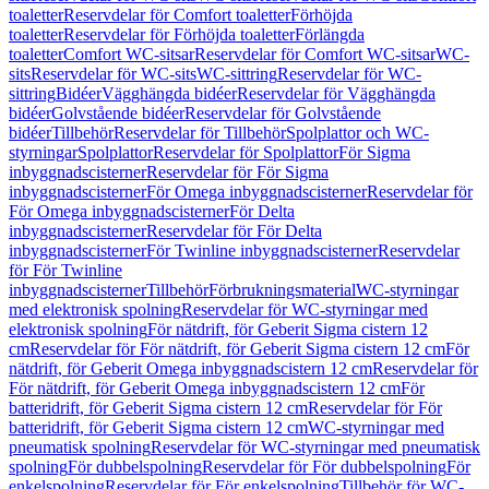
toaletter
Reservdelar för Comfort toaletter
Förhöjda
toaletter
Reservdelar för Förhöjda toaletter
Förlängda
toaletter
Comfort WC-sitsar
Reservdelar för Comfort WC-sitsar
WC-
sits
Reservdelar för WC-sits
WC-sittring
Reservdelar för WC-
sittring
Bidéer
Vägghängda bidéer
Reservdelar för Vägghängda
bidéer
Golvstående bidéer
Reservdelar för Golvstående
bidéer
Tillbehör
Reservdelar för Tillbehör
Spolplattor och WC-
styrningar
Spolplattor
Reservdelar för Spolplattor
För Sigma
inbyggnadscisterner
Reservdelar för För Sigma
inbyggnadscisterner
För Omega inbyggnadscisterner
Reservdelar för
För Omega inbyggnadscisterner
För Delta
inbyggnadscisterner
Reservdelar för För Delta
inbyggnadscisterner
För Twinline inbyggnadscisterner
Reservdelar
för För Twinline
inbyggnadscisterner
Tillbehör
Förbrukningsmaterial
WC-styrningar
med elektronisk spolning
Reservdelar för WC-styrningar med
elektronisk spolning
För nätdrift, för Geberit Sigma cistern 12
cm
Reservdelar för För nätdrift, för Geberit Sigma cistern 12 cm
För
nätdrift, för Geberit Omega inbyggnadscistern 12 cm
Reservdelar för
För nätdrift, för Geberit Omega inbyggnadscistern 12 cm
För
batteridrift, för Geberit Sigma cistern 12 cm
Reservdelar för För
batteridrift, för Geberit Sigma cistern 12 cm
WC-styrningar med
pneumatisk spolning
Reservdelar för WC-styrningar med pneumatisk
spolning
För dubbelspolning
Reservdelar för För dubbelspolning
För
enkelspolning
Reservdelar för För enkelspolning
Tillbehör för WC-