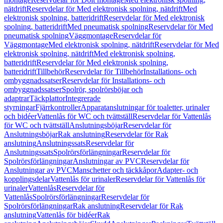
nätdrift
Reservdelar för Med elektronisk spolning, nätdrift
Med
elektronisk spolning, batteridrift
Reservdelar för Med elektronisk
spolning, batteridrift
Med pneumatisk spolning
Reservdelar för Med
pneumatisk spolning
Väggmontage
Reservdelar för
Väggmontage
Med elektronisk spolning, nätdrift
Reservdelar för Med
elektronisk spolning, nätdrift
Med elektronisk spolning,
batteridrift
Reservdelar för Med elektronisk spolning,
batteridrift
Tillbehör
Reservdelar för Tillbehör
Installations- och
ombyggnadssatser
Reservdelar för Installations- och
ombyggnadssatser
Spolrör, spolrörsböjar och
adaptrar
Täckplattor
Integrerade
styrningar
Fjärrkontroller
Apparatanslutningar för toaletter, urinaler
och bidéer
Vattenlås för WC och tvättställ
Reservdelar för Vattenlås
för WC och tvättställ
Anslutningsböjar
Reservdelar för
Anslutningsböjar
Rak anslutning
Reservdelar för Rak
anslutning
Anslutningssats
Reservdelar för
Anslutningssats
Spolrörsförlängningar
Reservdelar för
Spolrörsförlängningar
Anslutningar av PVC
Reservdelar för
Anslutningar av PVC
Manschetter och täckkåpor
Adapter- och
kopplingsdelar
Vattenlås för urinaler
Reservdelar för Vattenlås för
urinaler
Vattenlås
Reservdelar för
Vattenlås
Spolrörsförlängningar
Reservdelar för
Spolrörsförlängningar
Rak anslutning
Reservdelar för Rak
anslutning
Vattenlås för bidéer
Rak