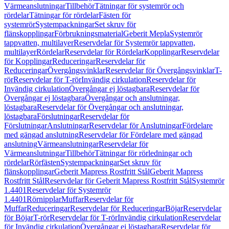
Värmeanslutningar
Tillbehör
Tätningar för systemrör och
rördelar
Tätningar för rördelar
Fästen för
systemrör
Systempackningar
Set skruv för
flänskopplingar
Förbrukningsmaterial
Geberit Mepla
Systemrör
tappvatten, multilayer
Reservdelar för Systemrör tappvatten,
multilayer
Rördelar
Reservdelar för Rördelar
Kopplingar
Reservdelar
för Kopplingar
Reduceringar
Reservdelar för
Reduceringar
Övergångsvinklar
Reservdelar för Övergångsvinklar
T-
rör
Reservdelar för T-rör
Invändig cirkulation
Reservdelar för
Invändig cirkulation
Övergångar ej löstagbara
Reservdelar för
Övergångar ej löstagbara
Övergångar och anslutningar,
löstagbara
Reservdelar för Övergångar och anslutningar,
löstagbara
Förslutningar
Reservdelar för
Förslutningar
Anslutningar
Reservdelar för Anslutningar
Fördelare
med gängad anslutning
Reservdelar för Fördelare med gängad
anslutning
Värmeanslutningar
Reservdelar för
Värmeanslutningar
Tillbehör
Tätningar för rörledningar och
rördelar
Rörfästen
Systempackningar
Set skruv för
flänskopplingar
Geberit Mapress Rostfritt Stål
Geberit Mapress
Rostfritt Stål
Reservdelar för Geberit Mapress Rostfritt Stål
Systemrör
1.4401
Reservdelar för Systemrör
1.4401
Rörnipplar
Muffar
Reservdelar för
Muffar
Reduceringar
Reservdelar för Reduceringar
Böjar
Reservdelar
för Böjar
T-rör
Reservdelar för T-rör
Invändig cirkulation
Reservdelar
för Invändig cirkulation
Övergångar ej löstagbara
Reservdelar för