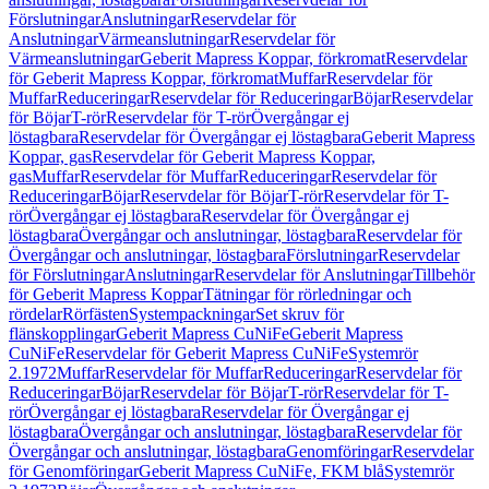
Förslutningar
Anslutningar
Reservdelar för
Anslutningar
Värmeanslutningar
Reservdelar för
Värmeanslutningar
Geberit Mapress Koppar, förkromat
Reservdelar
för Geberit Mapress Koppar, förkromat
Muffar
Reservdelar för
Muffar
Reduceringar
Reservdelar för Reduceringar
Böjar
Reservdelar
för Böjar
T-rör
Reservdelar för T-rör
Övergångar ej
löstagbara
Reservdelar för Övergångar ej löstagbara
Geberit Mapress
Koppar, gas
Reservdelar för Geberit Mapress Koppar,
gas
Muffar
Reservdelar för Muffar
Reduceringar
Reservdelar för
Reduceringar
Böjar
Reservdelar för Böjar
T-rör
Reservdelar för T-
rör
Övergångar ej löstagbara
Reservdelar för Övergångar ej
löstagbara
Övergångar och anslutningar, löstagbara
Reservdelar för
Övergångar och anslutningar, löstagbara
Förslutningar
Reservdelar
för Förslutningar
Anslutningar
Reservdelar för Anslutningar
Tillbehör
för Geberit Mapress Koppar
Tätningar för rörledningar och
rördelar
Rörfästen
Systempackningar
Set skruv för
flänskopplingar
Geberit Mapress CuNiFe
Geberit Mapress
CuNiFe
Reservdelar för Geberit Mapress CuNiFe
Systemrör
2.1972
Muffar
Reservdelar för Muffar
Reduceringar
Reservdelar för
Reduceringar
Böjar
Reservdelar för Böjar
T-rör
Reservdelar för T-
rör
Övergångar ej löstagbara
Reservdelar för Övergångar ej
löstagbara
Övergångar och anslutningar, löstagbara
Reservdelar för
Övergångar och anslutningar, löstagbara
Genomföringar
Reservdelar
för Genomföringar
Geberit Mapress CuNiFe, FKM blå
Systemrör