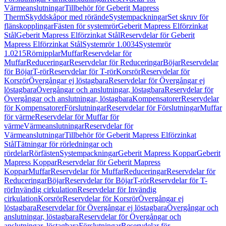
Värmeanslutningar
Tillbehör för Geberit Mapress
Therm
Skyddskåpor med rörände
Systempackningar
Set skruv för
flänskopplingar
Fästen för systemrör
Geberit Mapress Elförzinkat
Stål
Geberit Mapress Elförzinkat Stål
Reservdelar för Geberit
Mapress Elförzinkat Stål
Systemrör 1.0034
Systemrör
1.0215
Rörnipplar
Muffar
Reservdelar för
Muffar
Reduceringar
Reservdelar för Reduceringar
Böjar
Reservdelar
för Böjar
T-rör
Reservdelar för T-rör
Korsrör
Reservdelar för
Korsrör
Övergångar ej löstagbara
Reservdelar för Övergångar ej
löstagbara
Övergångar och anslutningar, löstagbara
Reservdelar för
Övergångar och anslutningar, löstagbara
Kompensatorer
Reservdelar
för Kompensatorer
Förslutningar
Reservdelar för Förslutningar
Muffar
för värme
Reservdelar för Muffar för
värme
Värmeanslutningar
Reservdelar för
Värmeanslutningar
Tillbehör för Geberit Mapress Elförzinkat
Stål
Tätningar för rörledningar och
rördelar
Rörfästen
Systempackningar
Geberit Mapress Koppar
Geberit
Mapress Koppar
Reservdelar för Geberit Mapress
Koppar
Muffar
Reservdelar för Muffar
Reduceringar
Reservdelar för
Reduceringar
Böjar
Reservdelar för Böjar
T-rör
Reservdelar för T-
rör
Invändig cirkulation
Reservdelar för Invändig
cirkulation
Korsrör
Reservdelar för Korsrör
Övergångar ej
löstagbara
Reservdelar för Övergångar ej löstagbara
Övergångar och
anslutningar, löstagbara
Reservdelar för Övergångar och
anslutningar, löstagbara
Förslutningar
Reservdelar för