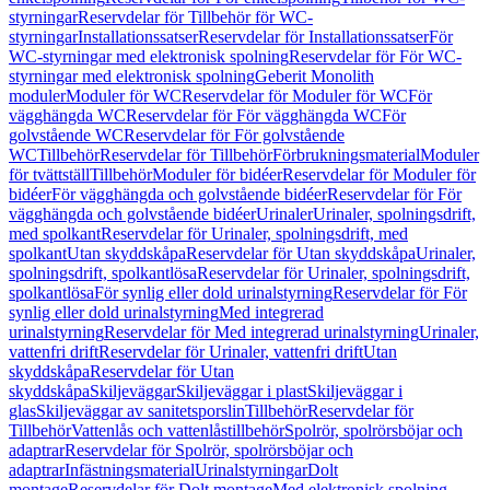
styrningar
Reservdelar för Tillbehör för WC-
styrningar
Installationssatser
Reservdelar för Installationssatser
För
WC-styrningar med elektronisk spolning
Reservdelar för För WC-
styrningar med elektronisk spolning
Geberit Monolith
moduler
Moduler för WC
Reservdelar för Moduler för WC
För
vägghängda WC
Reservdelar för För vägghängda WC
För
golvstående WC
Reservdelar för För golvstående
WC
Tillbehör
Reservdelar för Tillbehör
Förbrukningsmaterial
Moduler
för tvättställ
Tillbehör
Moduler för bidéer
Reservdelar för Moduler för
bidéer
För vägghängda och golvstående bidéer
Reservdelar för För
vägghängda och golvstående bidéer
Urinaler
Urinaler, spolningsdrift,
med spolkant
Reservdelar för Urinaler, spolningsdrift, med
spolkant
Utan skyddskåpa
Reservdelar för Utan skyddskåpa
Urinaler,
spolningsdrift, spolkantlösa
Reservdelar för Urinaler, spolningsdrift,
spolkantlösa
För synlig eller dold urinalstyrning
Reservdelar för För
synlig eller dold urinalstyrning
Med integrerad
urinalstyrning
Reservdelar för Med integrerad urinalstyrning
Urinaler,
vattenfri drift
Reservdelar för Urinaler, vattenfri drift
Utan
skyddskåpa
Reservdelar för Utan
skyddskåpa
Skiljeväggar
Skiljeväggar i plast
Skiljeväggar i
glas
Skiljeväggar av sanitetsporslin
Tillbehör
Reservdelar för
Tillbehör
Vattenlås och vattenlåstillbehör
Spolrör, spolrörsböjar och
adaptrar
Reservdelar för Spolrör, spolrörsböjar och
adaptrar
Infästningsmaterial
Urinalstyrningar
Dolt
montage
Reservdelar för Dolt montage
Med elektronisk spolning,