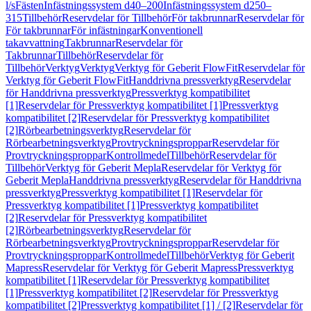
l/s
Fästen
Infästningssystem d40–200
Infästningssystem d250–
315
Tillbehör
Reservdelar för Tillbehör
För takbrunnar
Reservdelar för
För takbrunnar
För infästningar
Konventionell
takavvattning
Takbrunnar
Reservdelar för
Takbrunnar
Tillbehör
Reservdelar för
Tillbehör
Verktyg
Verktyg
Verktyg för Geberit FlowFit
Reservdelar för
Verktyg för Geberit FlowFit
Handdrivna pressverktyg
Reservdelar
för Handdrivna pressverktyg
Pressverktyg kompatibilitet
[1]
Reservdelar för Pressverktyg kompatibilitet [1]
Pressverktyg
kompatibilitet [2]
Reservdelar för Pressverktyg kompatibilitet
[2]
Rörbearbetningsverktyg
Reservdelar för
Rörbearbetningsverktyg
Provtryckningsproppar
Reservdelar för
Provtryckningsproppar
Kontrollmedel
Tillbehör
Reservdelar för
Tillbehör
Verktyg för Geberit Mepla
Reservdelar för Verktyg för
Geberit Mepla
Handdrivna pressverktyg
Reservdelar för Handdrivna
pressverktyg
Pressverktyg kompatibilitet [1]
Reservdelar för
Pressverktyg kompatibilitet [1]
Pressverktyg kompatibilitet
[2]
Reservdelar för Pressverktyg kompatibilitet
[2]
Rörbearbetningsverktyg
Reservdelar för
Rörbearbetningsverktyg
Provtryckningsproppar
Reservdelar för
Provtryckningsproppar
Kontrollmedel
Tillbehör
Verktyg för Geberit
Mapress
Reservdelar för Verktyg för Geberit Mapress
Pressverktyg
kompatibilitet [1]
Reservdelar för Pressverktyg kompatibilitet
[1]
Pressverktyg kompatibilitet [2]
Reservdelar för Pressverktyg
kompatibilitet [2]
Pressverktyg kompatibilitet [1] / [2]
Reservdelar för