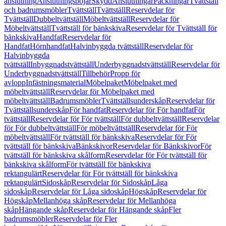
anslutning
Anslutningsböjar
Skydd
Anslutningar
Packningar
Tvättställ
och badrumsmöbler
Tvättställ
Tvättställ
Reservdelar för
Tvättställ
Dubbeltvättställ
Möbeltvättställ
Reservdelar för
Möbeltvättställ
Tvättställ för bänkskiva
Reservdelar för Tvättställ för
bänkskiva
Handfat
Reservdelar för
Handfat
Hörnhandfat
Halvinbyggda tvättställ
Reservdelar för
Halvinbyggda
tvättställ
Inbyggnadstvättställ
Underbyggnadstvättställ
Reservdelar för
Underbyggnadstvättställ
Tillbehör
Propp för
avlopp
Infästningsmaterial
Möbelpaket
Möbelpaket med
möbeltvättställ
Reservdelar för Möbelpaket med
möbeltvättställ
Badrumsmöbler
Tvättställsunderskåp
Reservdelar för
Tvättställsunderskåp
För handfat
Reservdelar för För handfat
För
tvättställ
Reservdelar för För tvättställ
För dubbeltvättställ
Reservdelar
för För dubbeltvättställ
För möbeltvättställ
Reservdelar för För
möbeltvättställ
För tvättställ för bänkskiva
Reservdelar för För
tvättställ för bänkskiva
Bänkskivor
Reservdelar för Bänkskivor
För
tvättställ för bänkskiva skålform
Reservdelar för För tvättställ för
bänkskiva skålform
För tvättställ för bänkskiva
rektangulärt
Reservdelar för För tvättställ för bänkskiva
rektangulärt
Sidoskåp
Reservdelar för Sidoskåp
Låga
sidoskåp
Reservdelar för Låga sidoskåp
Högskåp
Reservdelar för
Högskåp
Mellanhöga skåp
Reservdelar för Mellanhöga
skåp
Hängande skåp
Reservdelar för Hängande skåp
Fler
badrumsmöbler
Reservdelar för Fler