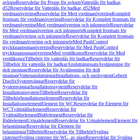
avlopp
Reservdelar för Propp för avlopp
Vattenlås för badkar,
d52
Reservdelar för Vattenlås för badkar, d52
Med
vredmanövrering
Reservdelar för Med vredmanövrering
Komplett
frontsats för vredmanövrering
Reservdelar för Komplett frontsats för
vredmanövrering
Med vredmanövrering och inloppsrör
Reservdelar
för Med vredmanövrering och inloppsrör
Komplett frontsats för
vredmanövrering och inloppsrör
Reservdelar för Komplett frontsats
för vredmanövrering och inloppsrör
Med PushControl
tryckknappsmanövrering
Reservdelar för Med PushControl
tryckknappsmanövrering
Med ventilkonor
Reservdelar för Med
ventilkonor
Tillbehör för vattenlås för badkar
Reservdelar för
Tillbehör för vattenlås för badkar
Anslutningssats
Avstängning för
dolt montage
Reservdelar för Avstängning för dolt
montage
Vattenanslutningar
Installations- och spolsystem
Geberit
Duofix
Systemväggar
Reservdelar för
Systemväggar
Installationssystem
Reservdelar för
Installationssystem
Tillbehör
Reservdelar för
Tillbehör
Installationselement
Reservdelar för
Installationselement
Element för WC
Reservdelar för Element för
WC
Tvättställselement
Reservdelar för
Tvättställselement
Bidéelement
Reservdelar för
Bidéelement
Urinalelement
Reservdelar för Urinalelement
Element för
belastningar
Reservdelar för Element för
belastningar
Tillbehör
Reservdelar för Tillbehör
Synliga
cisterner
Synliga cisterner för WC, av plast
Reservdelar för Synliga