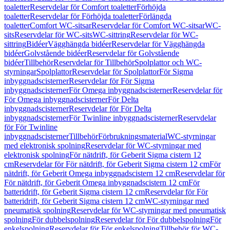
toaletter
Reservdelar för Comfort toaletter
Förhöjda
toaletter
Reservdelar för Förhöjda toaletter
Förlängda
toaletter
Comfort WC-sitsar
Reservdelar för Comfort WC-sitsar
WC-
sits
Reservdelar för WC-sits
WC-sittring
Reservdelar för WC-
sittring
Bidéer
Vägghängda bidéer
Reservdelar för Vägghängda
bidéer
Golvstående bidéer
Reservdelar för Golvstående
bidéer
Tillbehör
Reservdelar för Tillbehör
Spolplattor och WC-
styrningar
Spolplattor
Reservdelar för Spolplattor
För Sigma
inbyggnadscisterner
Reservdelar för För Sigma
inbyggnadscisterner
För Omega inbyggnadscisterner
Reservdelar för
För Omega inbyggnadscisterner
För Delta
inbyggnadscisterner
Reservdelar för För Delta
inbyggnadscisterner
För Twinline inbyggnadscisterner
Reservdelar
för För Twinline
inbyggnadscisterner
Tillbehör
Förbrukningsmaterial
WC-styrningar
med elektronisk spolning
Reservdelar för WC-styrningar med
elektronisk spolning
För nätdrift, för Geberit Sigma cistern 12
cm
Reservdelar för För nätdrift, för Geberit Sigma cistern 12 cm
För
nätdrift, för Geberit Omega inbyggnadscistern 12 cm
Reservdelar för
För nätdrift, för Geberit Omega inbyggnadscistern 12 cm
För
batteridrift, för Geberit Sigma cistern 12 cm
Reservdelar för För
batteridrift, för Geberit Sigma cistern 12 cm
WC-styrningar med
pneumatisk spolning
Reservdelar för WC-styrningar med pneumatisk
spolning
För dubbelspolning
Reservdelar för För dubbelspolning
För
enkelspolning
Reservdelar för För enkelspolning
Tillbehör för WC-