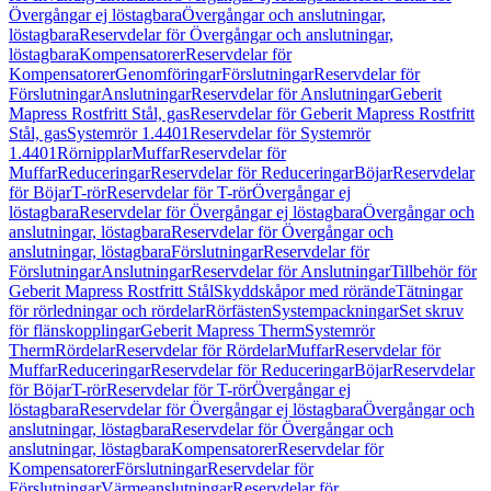
Övergångar ej löstagbara
Övergångar och anslutningar,
löstagbara
Reservdelar för Övergångar och anslutningar,
löstagbara
Kompensatorer
Reservdelar för
Kompensatorer
Genomföringar
Förslutningar
Reservdelar för
Förslutningar
Anslutningar
Reservdelar för Anslutningar
Geberit
Mapress Rostfritt Stål, gas
Reservdelar för Geberit Mapress Rostfritt
Stål, gas
Systemrör 1.4401
Reservdelar för Systemrör
1.4401
Rörnipplar
Muffar
Reservdelar för
Muffar
Reduceringar
Reservdelar för Reduceringar
Böjar
Reservdelar
för Böjar
T-rör
Reservdelar för T-rör
Övergångar ej
löstagbara
Reservdelar för Övergångar ej löstagbara
Övergångar och
anslutningar, löstagbara
Reservdelar för Övergångar och
anslutningar, löstagbara
Förslutningar
Reservdelar för
Förslutningar
Anslutningar
Reservdelar för Anslutningar
Tillbehör för
Geberit Mapress Rostfritt Stål
Skyddskåpor med rörände
Tätningar
för rörledningar och rördelar
Rörfästen
Systempackningar
Set skruv
för flänskopplingar
Geberit Mapress Therm
Systemrör
Therm
Rördelar
Reservdelar för Rördelar
Muffar
Reservdelar för
Muffar
Reduceringar
Reservdelar för Reduceringar
Böjar
Reservdelar
för Böjar
T-rör
Reservdelar för T-rör
Övergångar ej
löstagbara
Reservdelar för Övergångar ej löstagbara
Övergångar och
anslutningar, löstagbara
Reservdelar för Övergångar och
anslutningar, löstagbara
Kompensatorer
Reservdelar för
Kompensatorer
Förslutningar
Reservdelar för
Förslutningar
Värmeanslutningar
Reservdelar för