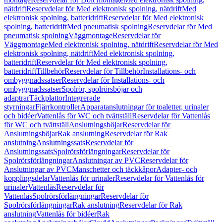
nätdrift
Reservdelar för Med elektronisk spolning, nätdrift
Med
elektronisk spolning, batteridrift
Reservdelar för Med elektronisk
spolning, batteridrift
Med pneumatisk spolning
Reservdelar för Med
pneumatisk spolning
Väggmontage
Reservdelar för
Väggmontage
Med elektronisk spolning, nätdrift
Reservdelar för Med
elektronisk spolning, nätdrift
Med elektronisk spolning,
batteridrift
Reservdelar för Med elektronisk spolning,
batteridrift
Tillbehör
Reservdelar för Tillbehör
Installations- och
ombyggnadssatser
Reservdelar för Installations- och
ombyggnadssatser
Spolrör, spolrörsböjar och
adaptrar
Täckplattor
Integrerade
styrningar
Fjärrkontroller
Apparatanslutningar för toaletter, urinaler
och bidéer
Vattenlås för WC och tvättställ
Reservdelar för Vattenlås
för WC och tvättställ
Anslutningsböjar
Reservdelar för
Anslutningsböjar
Rak anslutning
Reservdelar för Rak
anslutning
Anslutningssats
Reservdelar för
Anslutningssats
Spolrörsförlängningar
Reservdelar för
Spolrörsförlängningar
Anslutningar av PVC
Reservdelar för
Anslutningar av PVC
Manschetter och täckkåpor
Adapter- och
kopplingsdelar
Vattenlås för urinaler
Reservdelar för Vattenlås för
urinaler
Vattenlås
Reservdelar för
Vattenlås
Spolrörsförlängningar
Reservdelar för
Spolrörsförlängningar
Rak anslutning
Reservdelar för Rak
anslutning
Vattenlås för bidéer
Rak