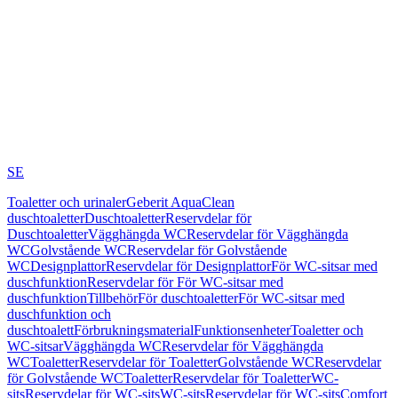
SE
Toaletter och urinaler
Geberit AquaClean
duschtoaletter
Duschtoaletter
Reservdelar för
Duschtoaletter
Vägghängda WC
Reservdelar för Vägghängda
WC
Golvstående WC
Reservdelar för Golvstående
WC
Designplattor
Reservdelar för Designplattor
För WC-sitsar med
duschfunktion
Reservdelar för För WC-sitsar med
duschfunktion
Tillbehör
För duschtoaletter
För WC-sitsar med
duschfunktion och
duschtoalett
Förbrukningsmaterial
Funktionsenheter
Toaletter och
WC-sitsar
Vägghängda WC
Reservdelar för Vägghängda
WC
Toaletter
Reservdelar för Toaletter
Golvstående WC
Reservdelar
för Golvstående WC
Toaletter
Reservdelar för Toaletter
WC-
sits
Reservdelar för WC-sits
WC-sits
Reservdelar för WC-sits
Comfort