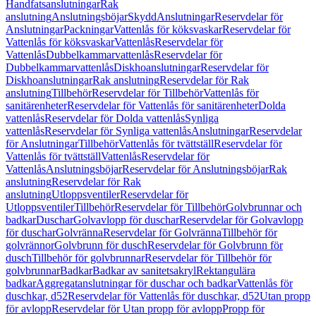
Handfatsanslutningar
Rak
anslutning
Anslutningsböjar
Skydd
Anslutningar
Reservdelar för
Anslutningar
Packningar
Vattenlås för köksvaskar
Reservdelar för
Vattenlås för köksvaskar
Vattenlås
Reservdelar för
Vattenlås
Dubbelkammarvattenlås
Reservdelar för
Dubbelkammarvattenlås
Diskhoanslutningar
Reservdelar för
Diskhoanslutningar
Rak anslutning
Reservdelar för Rak
anslutning
Tillbehör
Reservdelar för Tillbehör
Vattenlås för
sanitärenheter
Reservdelar för Vattenlås för sanitärenheter
Dolda
vattenlås
Reservdelar för Dolda vattenlås
Synliga
vattenlås
Reservdelar för Synliga vattenlås
Anslutningar
Reservdelar
för Anslutningar
Tillbehör
Vattenlås för tvättställ
Reservdelar för
Vattenlås för tvättställ
Vattenlås
Reservdelar för
Vattenlås
Anslutningsböjar
Reservdelar för Anslutningsböjar
Rak
anslutning
Reservdelar för Rak
anslutning
Utloppsventiler
Reservdelar för
Utloppsventiler
Tillbehör
Reservdelar för Tillbehör
Golvbrunnar och
badkar
Duschar
Golvavlopp för duschar
Reservdelar för Golvavlopp
för duschar
Golvränna
Reservdelar för Golvränna
Tillbehör för
golvrännor
Golvbrunn för dusch
Reservdelar för Golvbrunn för
dusch
Tillbehör för golvbrunnar
Reservdelar för Tillbehör för
golvbrunnar
Badkar
Badkar av sanitetsakryl
Rektangulära
badkar
Aggregatanslutningar för duschar och badkar
Vattenlås för
duschkar, d52
Reservdelar för Vattenlås för duschkar, d52
Utan propp
för avlopp
Reservdelar för Utan propp för avlopp
Propp för