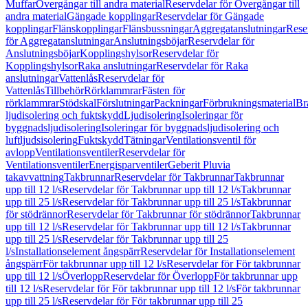
Muffar
Övergångar till andra material
Reservdelar för Övergångar till
andra material
Gängade kopplingar
Reservdelar för Gängade
kopplingar
Flänskopplingar
Flänsbussningar
Aggregatanslutningar
Rese
för Aggregatanslutningar
Anslutningsböjar
Reservdelar för
Anslutningsböjar
Kopplingshylsor
Reservdelar för
Kopplingshylsor
Raka anslutningar
Reservdelar för Raka
anslutningar
Vattenlås
Reservdelar för
Vattenlås
Tillbehör
Rörklammrar
Fästen för
rörklammrar
Stödskal
Förslutningar
Packningar
Förbrukningsmaterial
Br
ljudisolering och fuktskydd
Ljudisolering
Isoleringar för
byggnadsljudisolering
Isoleringar för byggnadsljudisolering och
luftljudsisolering
Fuktskydd
Tätningar
Ventilationsventil för
avlopp
Ventilationsventiler
Reservdelar för
Ventilationsventiler
Energisparventiler
Geberit Pluvia
takavvattning
Takbrunnar
Reservdelar för Takbrunnar
Takbrunnar
upp till 12 l/s
Reservdelar för Takbrunnar upp till 12 l/s
Takbrunnar
upp till 25 l/s
Reservdelar för Takbrunnar upp till 25 l/s
Takbrunnar
för stödrännor
Reservdelar för Takbrunnar för stödrännor
Takbrunnar
upp till 12 l/s
Reservdelar för Takbrunnar upp till 12 l/s
Takbrunnar
upp till 25 l/s
Reservdelar för Takbrunnar upp till 25
l/s
Installationselement ångspärr
Reservdelar för Installationselement
ångspärr
För takbrunnar upp till 12 l/s
Reservdelar för För takbrunnar
upp till 12 l/s
Överlopp
Reservdelar för Överlopp
För takbrunnar upp
till 12 l/s
Reservdelar för För takbrunnar upp till 12 l/s
För takbrunnar
upp till 25 l/s
Reservdelar för För takbrunnar upp till 25