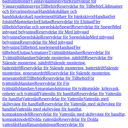
badrumsmöbler
Väggavställningsytor
Reservdelar för
Väggavställningsytor
Tillbehör
Reservdelar för Tillbehör
Lådinsatser
och förvaringsboxar
Handdukshållare och
handdukskrokar
Ljuselement
Hållare för bänkskivor
Handtag
Set
fotstöd
Magnettavlor
Eluttag
Reservdelar för Eluttag
Fler
tillbehör
Speglar och spegelskåp
Spegel
Reservdelar för Spegel
Med
inbyggd belysning
Reservdelar för Med inbyggd
belysning
Spegelskåp
Reservdelar för Spegelskåp
Med inbyggd
belysning
Reservdelar för Med inbyggd
belysning
Tillbehör
Ljuselement
Handtag
Fler
tillbehör
Eluttag
Armaturer
Tvättställsblandare
Reservdelar för
Tvättställsblandare
Stående montering, nätdrift
Reservdelar för
Stående montering, nätdrift
Stående montering,
batteridrift
Reservdelar för Stående montering, batteridrift
Stående
montering, generatordrift
Reservdelar för Stående montering,
generatordrift
Tillbehör
Reservdelar för Tillbehör
För
tvättställsblandare
Reservdelar för För
tvättställsblandare
Apparatanslutningar för tvättområde, köksvask,
enheter och tvättställ
Vattenlås för handfat
Reservdelar för Vattenlås
för handfat
Vattenlås
Reservdelar för Vattenlås
Vattenlås med
skiljevägg för handfat
Reservdelar för Vattenlås med skiljevägg för
handfat
Vattenlås med skiljevägg för handfat,
kompaktmodell
Reservdelar för Vattenlås med skiljevägg för handfat,
kompaktmodell
Dolda vattenlås
Reservdelar för Dolda
vattenlås
Handfatsanslutningar
Reservdelar för