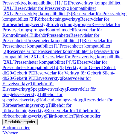
Pressverktyg kompatibilitet [1] / [2]
Pressverktyg kompatibilitet
[2XL]
Reservdelar för Pressverktyg kompatibilitet
[2XL]
Pressverktyg kompatibilitet [3]
Reservdelar för Pressverktyg
kompatibilitet [3]
Rörbearbetningsverktyg
Reservdelar för
Rörbearbetningsverktyg
Provtryckningsproppar
Reservdelar för
Provtryckningsproppar
Kontrollmedel
Reservdelar för
Kontrollmedel
Tillbehör
Pressenheter
Reservdelar för
Pressenheter
Pressenheter kompatibilitet [1]
Reservdelar för
Pressenheter kompatibilitet [1]
Pressenheter kompatibilitet
[2]
Reservdelar för Pressenheter kompatibilitet [2]
Pressverktyg
kompatibilitet [2XL]
Reservdelar för Pressverktyg kompatibilitet
[2XL]
Pressenheter kompatibilitet [4]/[2]
Reservdelar för
Pressenheter kompatibilitet [4]/[2]
Verktyg för Geberit Silent-
db20/Geberit PE
Reservdelar för Verktyg för Geberit Silent-
db20/Geberit PE
Elsvetsverktyg
Reservdelar för
Elsvetsverktyg
Tillbehör för
Elsvetsverktyg
Spegelsvetsverktyg
Reservdelar för
Spegelsvetsverktyg
Tillbehör för
spegelsvetsverktyg
Rörbearbetningsverktyg
Reservdelar för
Rörbearbetningsverktyg
Tillbehör för
rörbearbetningsverktyg
Reservdelar för Tillbehör för
rörbearbetningsverktyg
Fjärrkontroller
Fjärrkontroller
Produktkategorier
Badrumsserier
Nyheter