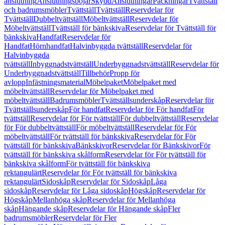
anslutning
Anslutningsböjar
Skydd
Anslutningar
Packningar
Tvättställ
och badrumsmöbler
Tvättställ
Tvättställ
Reservdelar för
Tvättställ
Dubbeltvättställ
Möbeltvättställ
Reservdelar för
Möbeltvättställ
Tvättställ för bänkskiva
Reservdelar för Tvättställ för
bänkskiva
Handfat
Reservdelar för
Handfat
Hörnhandfat
Halvinbyggda tvättställ
Reservdelar för
Halvinbyggda
tvättställ
Inbyggnadstvättställ
Underbyggnadstvättställ
Reservdelar för
Underbyggnadstvättställ
Tillbehör
Propp för
avlopp
Infästningsmaterial
Möbelpaket
Möbelpaket med
möbeltvättställ
Reservdelar för Möbelpaket med
möbeltvättställ
Badrumsmöbler
Tvättställsunderskåp
Reservdelar för
Tvättställsunderskåp
För handfat
Reservdelar för För handfat
För
tvättställ
Reservdelar för För tvättställ
För dubbeltvättställ
Reservdelar
för För dubbeltvättställ
För möbeltvättställ
Reservdelar för För
möbeltvättställ
För tvättställ för bänkskiva
Reservdelar för För
tvättställ för bänkskiva
Bänkskivor
Reservdelar för Bänkskivor
För
tvättställ för bänkskiva skålform
Reservdelar för För tvättställ för
bänkskiva skålform
För tvättställ för bänkskiva
rektangulärt
Reservdelar för För tvättställ för bänkskiva
rektangulärt
Sidoskåp
Reservdelar för Sidoskåp
Låga
sidoskåp
Reservdelar för Låga sidoskåp
Högskåp
Reservdelar för
Högskåp
Mellanhöga skåp
Reservdelar för Mellanhöga
skåp
Hängande skåp
Reservdelar för Hängande skåp
Fler
badrumsmöbler
Reservdelar för Fler