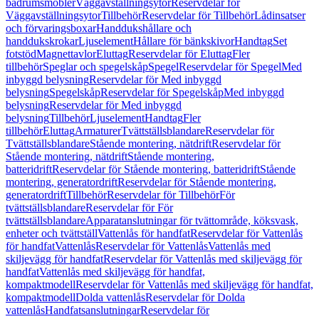
badrumsmöbler
Väggavställningsytor
Reservdelar för
Väggavställningsytor
Tillbehör
Reservdelar för Tillbehör
Lådinsatser
och förvaringsboxar
Handdukshållare och
handdukskrokar
Ljuselement
Hållare för bänkskivor
Handtag
Set
fotstöd
Magnettavlor
Eluttag
Reservdelar för Eluttag
Fler
tillbehör
Speglar och spegelskåp
Spegel
Reservdelar för Spegel
Med
inbyggd belysning
Reservdelar för Med inbyggd
belysning
Spegelskåp
Reservdelar för Spegelskåp
Med inbyggd
belysning
Reservdelar för Med inbyggd
belysning
Tillbehör
Ljuselement
Handtag
Fler
tillbehör
Eluttag
Armaturer
Tvättställsblandare
Reservdelar för
Tvättställsblandare
Stående montering, nätdrift
Reservdelar för
Stående montering, nätdrift
Stående montering,
batteridrift
Reservdelar för Stående montering, batteridrift
Stående
montering, generatordrift
Reservdelar för Stående montering,
generatordrift
Tillbehör
Reservdelar för Tillbehör
För
tvättställsblandare
Reservdelar för För
tvättställsblandare
Apparatanslutningar för tvättområde, köksvask,
enheter och tvättställ
Vattenlås för handfat
Reservdelar för Vattenlås
för handfat
Vattenlås
Reservdelar för Vattenlås
Vattenlås med
skiljevägg för handfat
Reservdelar för Vattenlås med skiljevägg för
handfat
Vattenlås med skiljevägg för handfat,
kompaktmodell
Reservdelar för Vattenlås med skiljevägg för handfat,
kompaktmodell
Dolda vattenlås
Reservdelar för Dolda
vattenlås
Handfatsanslutningar
Reservdelar för