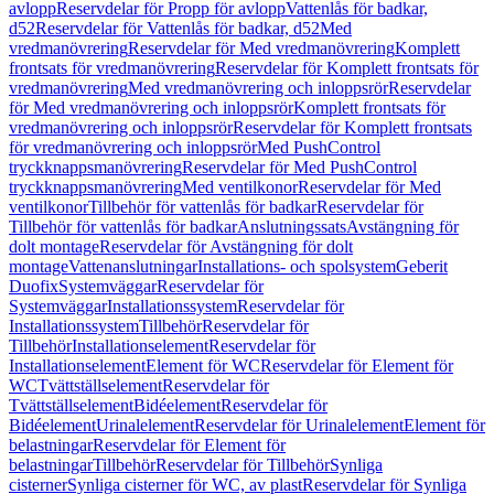
avlopp
Reservdelar för Propp för avlopp
Vattenlås för badkar,
d52
Reservdelar för Vattenlås för badkar, d52
Med
vredmanövrering
Reservdelar för Med vredmanövrering
Komplett
frontsats för vredmanövrering
Reservdelar för Komplett frontsats för
vredmanövrering
Med vredmanövrering och inloppsrör
Reservdelar
för Med vredmanövrering och inloppsrör
Komplett frontsats för
vredmanövrering och inloppsrör
Reservdelar för Komplett frontsats
för vredmanövrering och inloppsrör
Med PushControl
tryckknappsmanövrering
Reservdelar för Med PushControl
tryckknappsmanövrering
Med ventilkonor
Reservdelar för Med
ventilkonor
Tillbehör för vattenlås för badkar
Reservdelar för
Tillbehör för vattenlås för badkar
Anslutningssats
Avstängning för
dolt montage
Reservdelar för Avstängning för dolt
montage
Vattenanslutningar
Installations- och spolsystem
Geberit
Duofix
Systemväggar
Reservdelar för
Systemväggar
Installationssystem
Reservdelar för
Installationssystem
Tillbehör
Reservdelar för
Tillbehör
Installationselement
Reservdelar för
Installationselement
Element för WC
Reservdelar för Element för
WC
Tvättställselement
Reservdelar för
Tvättställselement
Bidéelement
Reservdelar för
Bidéelement
Urinalelement
Reservdelar för Urinalelement
Element för
belastningar
Reservdelar för Element för
belastningar
Tillbehör
Reservdelar för Tillbehör
Synliga
cisterner
Synliga cisterner för WC, av plast
Reservdelar för Synliga