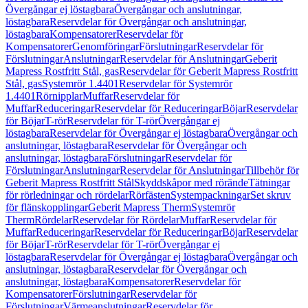
Övergångar ej löstagbara
Övergångar och anslutningar,
löstagbara
Reservdelar för Övergångar och anslutningar,
löstagbara
Kompensatorer
Reservdelar för
Kompensatorer
Genomföringar
Förslutningar
Reservdelar för
Förslutningar
Anslutningar
Reservdelar för Anslutningar
Geberit
Mapress Rostfritt Stål, gas
Reservdelar för Geberit Mapress Rostfritt
Stål, gas
Systemrör 1.4401
Reservdelar för Systemrör
1.4401
Rörnipplar
Muffar
Reservdelar för
Muffar
Reduceringar
Reservdelar för Reduceringar
Böjar
Reservdelar
för Böjar
T-rör
Reservdelar för T-rör
Övergångar ej
löstagbara
Reservdelar för Övergångar ej löstagbara
Övergångar och
anslutningar, löstagbara
Reservdelar för Övergångar och
anslutningar, löstagbara
Förslutningar
Reservdelar för
Förslutningar
Anslutningar
Reservdelar för Anslutningar
Tillbehör för
Geberit Mapress Rostfritt Stål
Skyddskåpor med rörände
Tätningar
för rörledningar och rördelar
Rörfästen
Systempackningar
Set skruv
för flänskopplingar
Geberit Mapress Therm
Systemrör
Therm
Rördelar
Reservdelar för Rördelar
Muffar
Reservdelar för
Muffar
Reduceringar
Reservdelar för Reduceringar
Böjar
Reservdelar
för Böjar
T-rör
Reservdelar för T-rör
Övergångar ej
löstagbara
Reservdelar för Övergångar ej löstagbara
Övergångar och
anslutningar, löstagbara
Reservdelar för Övergångar och
anslutningar, löstagbara
Kompensatorer
Reservdelar för
Kompensatorer
Förslutningar
Reservdelar för
Förslutningar
Värmeanslutningar
Reservdelar för