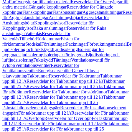
Muffar
Övergångar till andra material
Reservdelar för Övergångar till
andra material
Gängade kopplingar
Reservdelar för Gängade
kopplingar
Flänskopplingar
Flänsbussningar
Aggregatanslutningar
Rese
för Aggregatanslutningar
Anslutningsböjar
Reservdelar för
Anslutningsböjar
Kopplingshylsor
Reservdelar för
Kopplingshylsor
Raka anslutningar
Reservdelar för Raka
anslutningar
Vattenlås
Reservdelar för
Vattenlås
Tillbehör
Rörklammrar
Fästen för
rörklammrar
Stödskal
Förslutningar
Packningar
Förbrukningsmaterial
Br
ljudisolering och fuktskydd
Ljudisolering
Isoleringar för
byggnadsljudisolering
Isoleringar för byggnadsljudisolering och
luftljudsisolering
Fuktskydd
Tätningar
Ventilationsventil för
avlopp
Ventilationsventiler
Reservdelar för
Ventilationsventiler
Energisparventiler
Geberit Pluvia
takavvattning
Takbrunnar
Reservdelar för Takbrunnar
Takbrunnar
upp till 12 l/s
Reservdelar för Takbrunnar upp till 12 l/s
Takbrunnar
upp till 25 l/s
Reservdelar för Takbrunnar upp till 25 l/s
Takbrunnar
för stödrännor
Reservdelar för Takbrunnar för stödrännor
Takbrunnar
upp till 12 l/s
Reservdelar för Takbrunnar upp till 12 l/s
Takbrunnar
upp till 25 l/s
Reservdelar för Takbrunnar upp till 25
l/s
Installationselement ångspärr
Reservdelar för Installationselement
ångspärr
För takbrunnar upp till 12 l/s
Reservdelar för För takbrunnar
upp till 12 l/s
Överlopp
Reservdelar för Överlopp
För takbrunnar upp
till 12 l/s
Reservdelar för För takbrunnar upp till 12 l/s
För takbrunnar
upp till 25 l/s
Reservdelar för För takbrunnar upp till 25