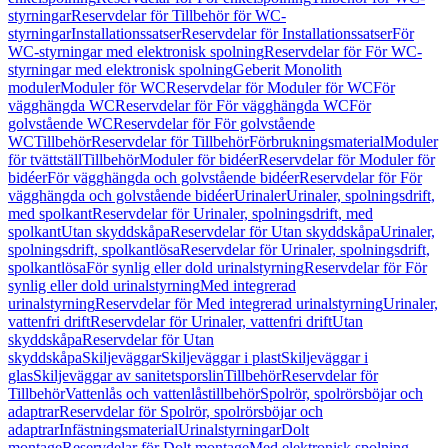
styrningar
Reservdelar för Tillbehör för WC-
styrningar
Installationssatser
Reservdelar för Installationssatser
För
WC-styrningar med elektronisk spolning
Reservdelar för För WC-
styrningar med elektronisk spolning
Geberit Monolith
moduler
Moduler för WC
Reservdelar för Moduler för WC
För
vägghängda WC
Reservdelar för För vägghängda WC
För
golvstående WC
Reservdelar för För golvstående
WC
Tillbehör
Reservdelar för Tillbehör
Förbrukningsmaterial
Moduler
för tvättställ
Tillbehör
Moduler för bidéer
Reservdelar för Moduler för
bidéer
För vägghängda och golvstående bidéer
Reservdelar för För
vägghängda och golvstående bidéer
Urinaler
Urinaler, spolningsdrift,
med spolkant
Reservdelar för Urinaler, spolningsdrift, med
spolkant
Utan skyddskåpa
Reservdelar för Utan skyddskåpa
Urinaler,
spolningsdrift, spolkantlösa
Reservdelar för Urinaler, spolningsdrift,
spolkantlösa
För synlig eller dold urinalstyrning
Reservdelar för För
synlig eller dold urinalstyrning
Med integrerad
urinalstyrning
Reservdelar för Med integrerad urinalstyrning
Urinaler,
vattenfri drift
Reservdelar för Urinaler, vattenfri drift
Utan
skyddskåpa
Reservdelar för Utan
skyddskåpa
Skiljeväggar
Skiljeväggar i plast
Skiljeväggar i
glas
Skiljeväggar av sanitetsporslin
Tillbehör
Reservdelar för
Tillbehör
Vattenlås och vattenlåstillbehör
Spolrör, spolrörsböjar och
adaptrar
Reservdelar för Spolrör, spolrörsböjar och
adaptrar
Infästningsmaterial
Urinalstyrningar
Dolt
montage
Reservdelar för Dolt montage
Med elektronisk spolning,