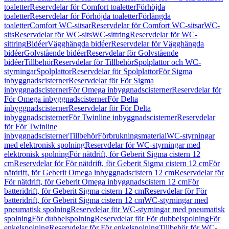
toaletter
Reservdelar för Comfort toaletter
Förhöjda
toaletter
Reservdelar för Förhöjda toaletter
Förlängda
toaletter
Comfort WC-sitsar
Reservdelar för Comfort WC-sitsar
WC-
sits
Reservdelar för WC-sits
WC-sittring
Reservdelar för WC-
sittring
Bidéer
Vägghängda bidéer
Reservdelar för Vägghängda
bidéer
Golvstående bidéer
Reservdelar för Golvstående
bidéer
Tillbehör
Reservdelar för Tillbehör
Spolplattor och WC-
styrningar
Spolplattor
Reservdelar för Spolplattor
För Sigma
inbyggnadscisterner
Reservdelar för För Sigma
inbyggnadscisterner
För Omega inbyggnadscisterner
Reservdelar för
För Omega inbyggnadscisterner
För Delta
inbyggnadscisterner
Reservdelar för För Delta
inbyggnadscisterner
För Twinline inbyggnadscisterner
Reservdelar
för För Twinline
inbyggnadscisterner
Tillbehör
Förbrukningsmaterial
WC-styrningar
med elektronisk spolning
Reservdelar för WC-styrningar med
elektronisk spolning
För nätdrift, för Geberit Sigma cistern 12
cm
Reservdelar för För nätdrift, för Geberit Sigma cistern 12 cm
För
nätdrift, för Geberit Omega inbyggnadscistern 12 cm
Reservdelar för
För nätdrift, för Geberit Omega inbyggnadscistern 12 cm
För
batteridrift, för Geberit Sigma cistern 12 cm
Reservdelar för För
batteridrift, för Geberit Sigma cistern 12 cm
WC-styrningar med
pneumatisk spolning
Reservdelar för WC-styrningar med pneumatisk
spolning
För dubbelspolning
Reservdelar för För dubbelspolning
För
enkelspolning
Reservdelar för För enkelspolning
Tillbehör för WC-