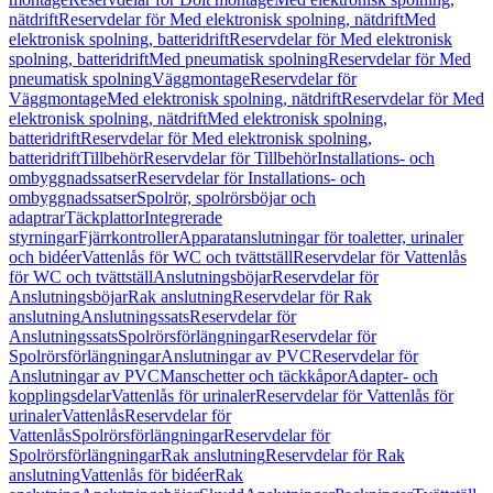
nätdrift
Reservdelar för Med elektronisk spolning, nätdrift
Med
elektronisk spolning, batteridrift
Reservdelar för Med elektronisk
spolning, batteridrift
Med pneumatisk spolning
Reservdelar för Med
pneumatisk spolning
Väggmontage
Reservdelar för
Väggmontage
Med elektronisk spolning, nätdrift
Reservdelar för Med
elektronisk spolning, nätdrift
Med elektronisk spolning,
batteridrift
Reservdelar för Med elektronisk spolning,
batteridrift
Tillbehör
Reservdelar för Tillbehör
Installations- och
ombyggnadssatser
Reservdelar för Installations- och
ombyggnadssatser
Spolrör, spolrörsböjar och
adaptrar
Täckplattor
Integrerade
styrningar
Fjärrkontroller
Apparatanslutningar för toaletter, urinaler
och bidéer
Vattenlås för WC och tvättställ
Reservdelar för Vattenlås
för WC och tvättställ
Anslutningsböjar
Reservdelar för
Anslutningsböjar
Rak anslutning
Reservdelar för Rak
anslutning
Anslutningssats
Reservdelar för
Anslutningssats
Spolrörsförlängningar
Reservdelar för
Spolrörsförlängningar
Anslutningar av PVC
Reservdelar för
Anslutningar av PVC
Manschetter och täckkåpor
Adapter- och
kopplingsdelar
Vattenlås för urinaler
Reservdelar för Vattenlås för
urinaler
Vattenlås
Reservdelar för
Vattenlås
Spolrörsförlängningar
Reservdelar för
Spolrörsförlängningar
Rak anslutning
Reservdelar för Rak
anslutning
Vattenlås för bidéer
Rak