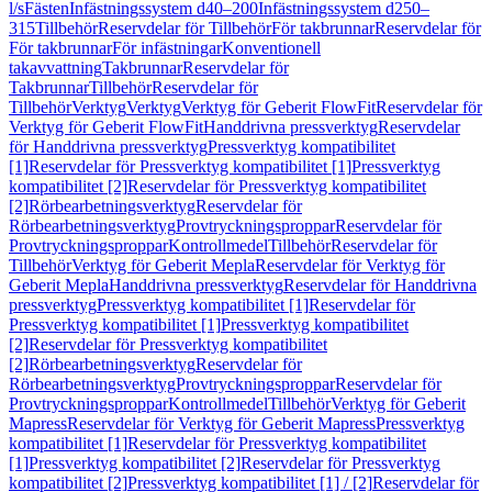
l/s
Fästen
Infästningssystem d40–200
Infästningssystem d250–
315
Tillbehör
Reservdelar för Tillbehör
För takbrunnar
Reservdelar för
För takbrunnar
För infästningar
Konventionell
takavvattning
Takbrunnar
Reservdelar för
Takbrunnar
Tillbehör
Reservdelar för
Tillbehör
Verktyg
Verktyg
Verktyg för Geberit FlowFit
Reservdelar för
Verktyg för Geberit FlowFit
Handdrivna pressverktyg
Reservdelar
för Handdrivna pressverktyg
Pressverktyg kompatibilitet
[1]
Reservdelar för Pressverktyg kompatibilitet [1]
Pressverktyg
kompatibilitet [2]
Reservdelar för Pressverktyg kompatibilitet
[2]
Rörbearbetningsverktyg
Reservdelar för
Rörbearbetningsverktyg
Provtryckningsproppar
Reservdelar för
Provtryckningsproppar
Kontrollmedel
Tillbehör
Reservdelar för
Tillbehör
Verktyg för Geberit Mepla
Reservdelar för Verktyg för
Geberit Mepla
Handdrivna pressverktyg
Reservdelar för Handdrivna
pressverktyg
Pressverktyg kompatibilitet [1]
Reservdelar för
Pressverktyg kompatibilitet [1]
Pressverktyg kompatibilitet
[2]
Reservdelar för Pressverktyg kompatibilitet
[2]
Rörbearbetningsverktyg
Reservdelar för
Rörbearbetningsverktyg
Provtryckningsproppar
Reservdelar för
Provtryckningsproppar
Kontrollmedel
Tillbehör
Verktyg för Geberit
Mapress
Reservdelar för Verktyg för Geberit Mapress
Pressverktyg
kompatibilitet [1]
Reservdelar för Pressverktyg kompatibilitet
[1]
Pressverktyg kompatibilitet [2]
Reservdelar för Pressverktyg
kompatibilitet [2]
Pressverktyg kompatibilitet [1] / [2]
Reservdelar för