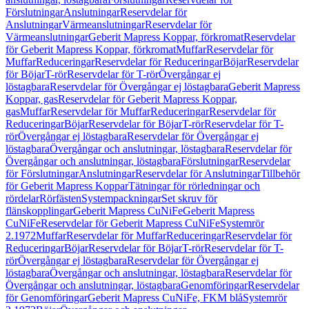
Förslutningar
Anslutningar
Reservdelar för
Anslutningar
Värmeanslutningar
Reservdelar för
Värmeanslutningar
Geberit Mapress Koppar, förkromat
Reservdelar
för Geberit Mapress Koppar, förkromat
Muffar
Reservdelar för
Muffar
Reduceringar
Reservdelar för Reduceringar
Böjar
Reservdelar
för Böjar
T-rör
Reservdelar för T-rör
Övergångar ej
löstagbara
Reservdelar för Övergångar ej löstagbara
Geberit Mapress
Koppar, gas
Reservdelar för Geberit Mapress Koppar,
gas
Muffar
Reservdelar för Muffar
Reduceringar
Reservdelar för
Reduceringar
Böjar
Reservdelar för Böjar
T-rör
Reservdelar för T-
rör
Övergångar ej löstagbara
Reservdelar för Övergångar ej
löstagbara
Övergångar och anslutningar, löstagbara
Reservdelar för
Övergångar och anslutningar, löstagbara
Förslutningar
Reservdelar
för Förslutningar
Anslutningar
Reservdelar för Anslutningar
Tillbehör
för Geberit Mapress Koppar
Tätningar för rörledningar och
rördelar
Rörfästen
Systempackningar
Set skruv för
flänskopplingar
Geberit Mapress CuNiFe
Geberit Mapress
CuNiFe
Reservdelar för Geberit Mapress CuNiFe
Systemrör
2.1972
Muffar
Reservdelar för Muffar
Reduceringar
Reservdelar för
Reduceringar
Böjar
Reservdelar för Böjar
T-rör
Reservdelar för T-
rör
Övergångar ej löstagbara
Reservdelar för Övergångar ej
löstagbara
Övergångar och anslutningar, löstagbara
Reservdelar för
Övergångar och anslutningar, löstagbara
Genomföringar
Reservdelar
för Genomföringar
Geberit Mapress CuNiFe, FKM blå
Systemrör