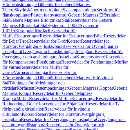
Värmeanslutningar
Tillbehör för Geberit Mapress
Therm
Skyddskåpor med rörände
Systempackningar
Set skruv för
flänskopplingar
Fästen för systemrör
Geberit Mapress Elförzinkat
Stål
Geberit Mapress Elförzinkat Stål
Reservdelar för Geberit
Mapress Elförzinkat Stål
Systemrör 1.0034
Systemrör
1.0215
Rörnipplar
Muffar
Reservdelar för
Muffar
Reduceringar
Reservdelar för Reduceringar
Böjar
Reservdelar
för Böjar
T-rör
Reservdelar för T-rör
Korsrör
Reservdelar för
Korsrör
Övergångar ej löstagbara
Reservdelar för Övergångar ej
löstagbara
Övergångar och anslutningar, löstagbara
Reservdelar för
Övergångar och anslutningar, löstagbara
Kompensatorer
Reservdelar
för Kompensatorer
Förslutningar
Reservdelar för Förslutningar
Muffar
för värme
Reservdelar för Muffar för
värme
Värmeanslutningar
Reservdelar för
Värmeanslutningar
Tillbehör för Geberit Mapress Elförzinkat
Stål
Tätningar för rörledningar och
rördelar
Rörfästen
Systempackningar
Geberit Mapress Koppar
Geberit
Mapress Koppar
Reservdelar för Geberit Mapress
Koppar
Muffar
Reservdelar för Muffar
Reduceringar
Reservdelar för
Reduceringar
Böjar
Reservdelar för Böjar
T-rör
Reservdelar för T-
rör
Invändig cirkulation
Reservdelar för Invändig
cirkulation
Korsrör
Reservdelar för Korsrör
Övergångar ej
löstagbara
Reservdelar för Övergångar ej löstagbara
Övergångar och
anslutningar, löstagbara
Reservdelar för Övergångar och
anslutningar, löstagbara
Förslutningar
Reservdelar för