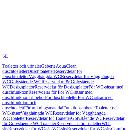
SE
Toaletter och urinaler
Geberit AquaClean
duschtoaletter
Duschtoaletter
Reservdelar för
Duschtoaletter
Vägghängda WC
Reservdelar för Vägghängda
WC
Golvstående WC
Reservdelar för Golvstående
WC
Designplattor
Reservdelar för Designplattor
För WC-sitsar med
duschfunktion
Reservdelar för För WC-sitsar med
duschfunktion
Tillbehör
För duschtoaletter
För WC-sitsar med
duschfunktion och
duschtoalett
Förbrukningsmaterial
Funktionsenheter
Toaletter och
WC-sitsar
Vägghängda WC
Reservdelar för Vägghängda
WC
Toaletter
Reservdelar för Toaletter
Golvstående WC
Reservdelar
för Golvstående WC
Toaletter
Reservdelar för Toaletter
WC-
sits
Reservdelar för WC-sits
WC-sits
Reservdelar för WC-sits
Comfort