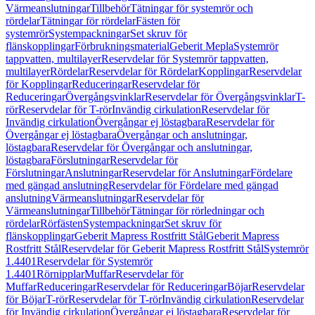
Värmeanslutningar
Tillbehör
Tätningar för systemrör och
rördelar
Tätningar för rördelar
Fästen för
systemrör
Systempackningar
Set skruv för
flänskopplingar
Förbrukningsmaterial
Geberit Mepla
Systemrör
tappvatten, multilayer
Reservdelar för Systemrör tappvatten,
multilayer
Rördelar
Reservdelar för Rördelar
Kopplingar
Reservdelar
för Kopplingar
Reduceringar
Reservdelar för
Reduceringar
Övergångsvinklar
Reservdelar för Övergångsvinklar
T-
rör
Reservdelar för T-rör
Invändig cirkulation
Reservdelar för
Invändig cirkulation
Övergångar ej löstagbara
Reservdelar för
Övergångar ej löstagbara
Övergångar och anslutningar,
löstagbara
Reservdelar för Övergångar och anslutningar,
löstagbara
Förslutningar
Reservdelar för
Förslutningar
Anslutningar
Reservdelar för Anslutningar
Fördelare
med gängad anslutning
Reservdelar för Fördelare med gängad
anslutning
Värmeanslutningar
Reservdelar för
Värmeanslutningar
Tillbehör
Tätningar för rörledningar och
rördelar
Rörfästen
Systempackningar
Set skruv för
flänskopplingar
Geberit Mapress Rostfritt Stål
Geberit Mapress
Rostfritt Stål
Reservdelar för Geberit Mapress Rostfritt Stål
Systemrör
1.4401
Reservdelar för Systemrör
1.4401
Rörnipplar
Muffar
Reservdelar för
Muffar
Reduceringar
Reservdelar för Reduceringar
Böjar
Reservdelar
för Böjar
T-rör
Reservdelar för T-rör
Invändig cirkulation
Reservdelar
för Invändig cirkulation
Övergångar ej löstagbara
Reservdelar för