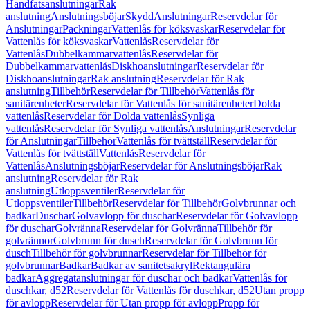
Handfatsanslutningar
Rak
anslutning
Anslutningsböjar
Skydd
Anslutningar
Reservdelar för
Anslutningar
Packningar
Vattenlås för köksvaskar
Reservdelar för
Vattenlås för köksvaskar
Vattenlås
Reservdelar för
Vattenlås
Dubbelkammarvattenlås
Reservdelar för
Dubbelkammarvattenlås
Diskhoanslutningar
Reservdelar för
Diskhoanslutningar
Rak anslutning
Reservdelar för Rak
anslutning
Tillbehör
Reservdelar för Tillbehör
Vattenlås för
sanitärenheter
Reservdelar för Vattenlås för sanitärenheter
Dolda
vattenlås
Reservdelar för Dolda vattenlås
Synliga
vattenlås
Reservdelar för Synliga vattenlås
Anslutningar
Reservdelar
för Anslutningar
Tillbehör
Vattenlås för tvättställ
Reservdelar för
Vattenlås för tvättställ
Vattenlås
Reservdelar för
Vattenlås
Anslutningsböjar
Reservdelar för Anslutningsböjar
Rak
anslutning
Reservdelar för Rak
anslutning
Utloppsventiler
Reservdelar för
Utloppsventiler
Tillbehör
Reservdelar för Tillbehör
Golvbrunnar och
badkar
Duschar
Golvavlopp för duschar
Reservdelar för Golvavlopp
för duschar
Golvränna
Reservdelar för Golvränna
Tillbehör för
golvrännor
Golvbrunn för dusch
Reservdelar för Golvbrunn för
dusch
Tillbehör för golvbrunnar
Reservdelar för Tillbehör för
golvbrunnar
Badkar
Badkar av sanitetsakryl
Rektangulära
badkar
Aggregatanslutningar för duschar och badkar
Vattenlås för
duschkar, d52
Reservdelar för Vattenlås för duschkar, d52
Utan propp
för avlopp
Reservdelar för Utan propp för avlopp
Propp för