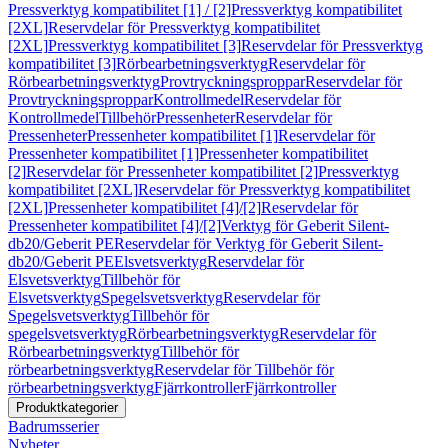
Pressverktyg kompatibilitet [1] / [2]
Pressverktyg kompatibilitet
[2XL]
Reservdelar för Pressverktyg kompatibilitet
[2XL]
Pressverktyg kompatibilitet [3]
Reservdelar för Pressverktyg
kompatibilitet [3]
Rörbearbetningsverktyg
Reservdelar för
Rörbearbetningsverktyg
Provtryckningsproppar
Reservdelar för
Provtryckningsproppar
Kontrollmedel
Reservdelar för
Kontrollmedel
Tillbehör
Pressenheter
Reservdelar för
Pressenheter
Pressenheter kompatibilitet [1]
Reservdelar för
Pressenheter kompatibilitet [1]
Pressenheter kompatibilitet
[2]
Reservdelar för Pressenheter kompatibilitet [2]
Pressverktyg
kompatibilitet [2XL]
Reservdelar för Pressverktyg kompatibilitet
[2XL]
Pressenheter kompatibilitet [4]/[2]
Reservdelar för
Pressenheter kompatibilitet [4]/[2]
Verktyg för Geberit Silent-
db20/Geberit PE
Reservdelar för Verktyg för Geberit Silent-
db20/Geberit PE
Elsvetsverktyg
Reservdelar för
Elsvetsverktyg
Tillbehör för
Elsvetsverktyg
Spegelsvetsverktyg
Reservdelar för
Spegelsvetsverktyg
Tillbehör för
spegelsvetsverktyg
Rörbearbetningsverktyg
Reservdelar för
Rörbearbetningsverktyg
Tillbehör för
rörbearbetningsverktyg
Reservdelar för Tillbehör för
rörbearbetningsverktyg
Fjärrkontroller
Fjärrkontroller
Produktkategorier
Badrumsserier
Nyheter