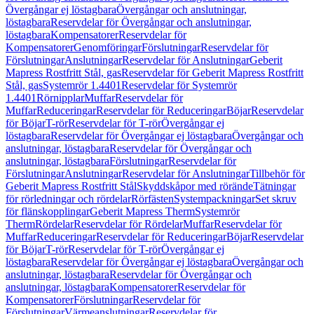
Övergångar ej löstagbara
Övergångar och anslutningar,
löstagbara
Reservdelar för Övergångar och anslutningar,
löstagbara
Kompensatorer
Reservdelar för
Kompensatorer
Genomföringar
Förslutningar
Reservdelar för
Förslutningar
Anslutningar
Reservdelar för Anslutningar
Geberit
Mapress Rostfritt Stål, gas
Reservdelar för Geberit Mapress Rostfritt
Stål, gas
Systemrör 1.4401
Reservdelar för Systemrör
1.4401
Rörnipplar
Muffar
Reservdelar för
Muffar
Reduceringar
Reservdelar för Reduceringar
Böjar
Reservdelar
för Böjar
T-rör
Reservdelar för T-rör
Övergångar ej
löstagbara
Reservdelar för Övergångar ej löstagbara
Övergångar och
anslutningar, löstagbara
Reservdelar för Övergångar och
anslutningar, löstagbara
Förslutningar
Reservdelar för
Förslutningar
Anslutningar
Reservdelar för Anslutningar
Tillbehör för
Geberit Mapress Rostfritt Stål
Skyddskåpor med rörände
Tätningar
för rörledningar och rördelar
Rörfästen
Systempackningar
Set skruv
för flänskopplingar
Geberit Mapress Therm
Systemrör
Therm
Rördelar
Reservdelar för Rördelar
Muffar
Reservdelar för
Muffar
Reduceringar
Reservdelar för Reduceringar
Böjar
Reservdelar
för Böjar
T-rör
Reservdelar för T-rör
Övergångar ej
löstagbara
Reservdelar för Övergångar ej löstagbara
Övergångar och
anslutningar, löstagbara
Reservdelar för Övergångar och
anslutningar, löstagbara
Kompensatorer
Reservdelar för
Kompensatorer
Förslutningar
Reservdelar för
Förslutningar
Värmeanslutningar
Reservdelar för