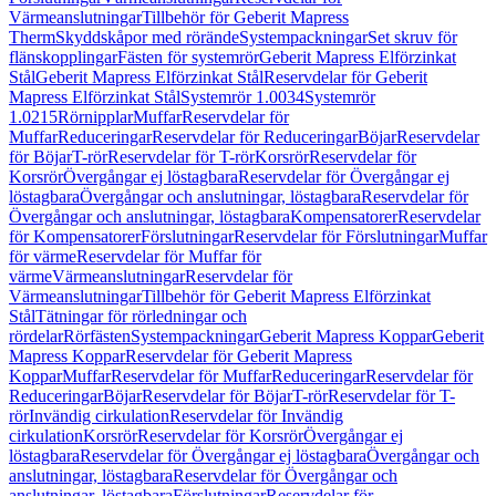
Värmeanslutningar
Tillbehör för Geberit Mapress
Therm
Skyddskåpor med rörände
Systempackningar
Set skruv för
flänskopplingar
Fästen för systemrör
Geberit Mapress Elförzinkat
Stål
Geberit Mapress Elförzinkat Stål
Reservdelar för Geberit
Mapress Elförzinkat Stål
Systemrör 1.0034
Systemrör
1.0215
Rörnipplar
Muffar
Reservdelar för
Muffar
Reduceringar
Reservdelar för Reduceringar
Böjar
Reservdelar
för Böjar
T-rör
Reservdelar för T-rör
Korsrör
Reservdelar för
Korsrör
Övergångar ej löstagbara
Reservdelar för Övergångar ej
löstagbara
Övergångar och anslutningar, löstagbara
Reservdelar för
Övergångar och anslutningar, löstagbara
Kompensatorer
Reservdelar
för Kompensatorer
Förslutningar
Reservdelar för Förslutningar
Muffar
för värme
Reservdelar för Muffar för
värme
Värmeanslutningar
Reservdelar för
Värmeanslutningar
Tillbehör för Geberit Mapress Elförzinkat
Stål
Tätningar för rörledningar och
rördelar
Rörfästen
Systempackningar
Geberit Mapress Koppar
Geberit
Mapress Koppar
Reservdelar för Geberit Mapress
Koppar
Muffar
Reservdelar för Muffar
Reduceringar
Reservdelar för
Reduceringar
Böjar
Reservdelar för Böjar
T-rör
Reservdelar för T-
rör
Invändig cirkulation
Reservdelar för Invändig
cirkulation
Korsrör
Reservdelar för Korsrör
Övergångar ej
löstagbara
Reservdelar för Övergångar ej löstagbara
Övergångar och
anslutningar, löstagbara
Reservdelar för Övergångar och
anslutningar, löstagbara
Förslutningar
Reservdelar för