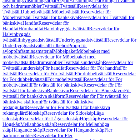
anslutning
Anslutningsböjar
Skydd
Anslutningar
Packningar
Tvättställ
och badrumsmöbler
Tvättställ
Tvättställ
Reservdelar för
Tvättställ
Dubbeltvättställ
Möbeltvättställ
Reservdelar för
Möbeltvättställ
Tvättställ för bänkskiva
Reservdelar för Tvättställ för
bänkskiva
Handfat
Reservdelar för
Handfat
Hörnhandfat
Halvinbyggda tvättställ
Reservdelar för
Halvinbyggda
tvättställ
Inbyggnadstvättställ
Underbyggnadstvättställ
Reservdelar för
Underbyggnadstvättställ
Tillbehör
Propp för
avlopp
Infästningsmaterial
Möbelpaket
Möbelpaket med
möbeltvättställ
Reservdelar för Möbelpaket med
möbeltvättställ
Badrumsmöbler
Tvättställsunderskåp
Reservdelar för
Tvättställsunderskåp
För handfat
Reservdelar för För handfat
För
tvättställ
Reservdelar för För tvättställ
För dubbeltvättställ
Reservdelar
för För dubbeltvättställ
För möbeltvättställ
Reservdelar för För
möbeltvättställ
För tvättställ för bänkskiva
Reservdelar för För
tvättställ för bänkskiva
Bänkskivor
Reservdelar för Bänkskivor
För
tvättställ för bänkskiva skålform
Reservdelar för För tvättställ för
bänkskiva skålform
För tvättställ för bänkskiva
rektangulärt
Reservdelar för För tvättställ för bänkskiva
rektangulärt
Sidoskåp
Reservdelar för Sidoskåp
Låga
sidoskåp
Reservdelar för Låga sidoskåp
Högskåp
Reservdelar för
Högskåp
Mellanhöga skåp
Reservdelar för Mellanhöga
skåp
Hängande skåp
Reservdelar för Hängande skåp
Fler
badrumsmöbler
Reservdelar för Fler