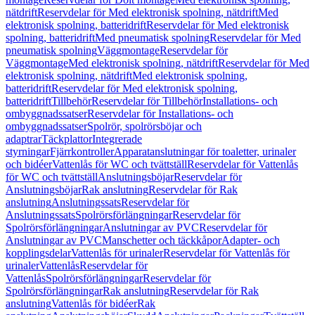
nätdrift
Reservdelar för Med elektronisk spolning, nätdrift
Med
elektronisk spolning, batteridrift
Reservdelar för Med elektronisk
spolning, batteridrift
Med pneumatisk spolning
Reservdelar för Med
pneumatisk spolning
Väggmontage
Reservdelar för
Väggmontage
Med elektronisk spolning, nätdrift
Reservdelar för Med
elektronisk spolning, nätdrift
Med elektronisk spolning,
batteridrift
Reservdelar för Med elektronisk spolning,
batteridrift
Tillbehör
Reservdelar för Tillbehör
Installations- och
ombyggnadssatser
Reservdelar för Installations- och
ombyggnadssatser
Spolrör, spolrörsböjar och
adaptrar
Täckplattor
Integrerade
styrningar
Fjärrkontroller
Apparatanslutningar för toaletter, urinaler
och bidéer
Vattenlås för WC och tvättställ
Reservdelar för Vattenlås
för WC och tvättställ
Anslutningsböjar
Reservdelar för
Anslutningsböjar
Rak anslutning
Reservdelar för Rak
anslutning
Anslutningssats
Reservdelar för
Anslutningssats
Spolrörsförlängningar
Reservdelar för
Spolrörsförlängningar
Anslutningar av PVC
Reservdelar för
Anslutningar av PVC
Manschetter och täckkåpor
Adapter- och
kopplingsdelar
Vattenlås för urinaler
Reservdelar för Vattenlås för
urinaler
Vattenlås
Reservdelar för
Vattenlås
Spolrörsförlängningar
Reservdelar för
Spolrörsförlängningar
Rak anslutning
Reservdelar för Rak
anslutning
Vattenlås för bidéer
Rak