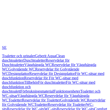
SE
Toaletter och urinaler
Geberit AquaClean
duschtoaletter
Duschtoaletter
Reservdelar för
Duschtoaletter
Vägghängda WC
Reservdelar för Vägghängda
WC
Golvstående WC
Reservdelar för Golvstående
WC
Designplattor
Reservdelar för Designplattor
För WC-sitsar med
duschfunktion
Reservdelar för För WC-sitsar med
duschfunktion
Tillbehör
För duschtoaletter
För WC-sitsar med
duschfunktion och
duschtoalett
Förbrukningsmaterial
Funktionsenheter
Toaletter och
WC-sitsar
Vägghängda WC
Reservdelar för Vägghängda
WC
Toaletter
Reservdelar för Toaletter
Golvstående WC
Reservdelar
för Golvstående WC
Toaletter
Reservdelar för Toaletter
WC-
sits
Reservdelar för WC-sits
WC-sits
Reservdelar för WC-sits
Comfort