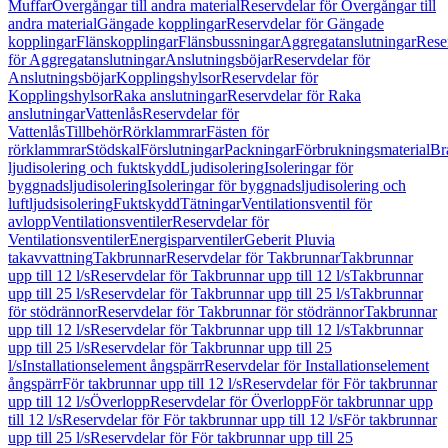
Muffar
Övergångar till andra material
Reservdelar för Övergångar till
andra material
Gängade kopplingar
Reservdelar för Gängade
kopplingar
Flänskopplingar
Flänsbussningar
Aggregatanslutningar
Rese
för Aggregatanslutningar
Anslutningsböjar
Reservdelar för
Anslutningsböjar
Kopplingshylsor
Reservdelar för
Kopplingshylsor
Raka anslutningar
Reservdelar för Raka
anslutningar
Vattenlås
Reservdelar för
Vattenlås
Tillbehör
Rörklammrar
Fästen för
rörklammrar
Stödskal
Förslutningar
Packningar
Förbrukningsmaterial
Br
ljudisolering och fuktskydd
Ljudisolering
Isoleringar för
byggnadsljudisolering
Isoleringar för byggnadsljudisolering och
luftljudsisolering
Fuktskydd
Tätningar
Ventilationsventil för
avlopp
Ventilationsventiler
Reservdelar för
Ventilationsventiler
Energisparventiler
Geberit Pluvia
takavvattning
Takbrunnar
Reservdelar för Takbrunnar
Takbrunnar
upp till 12 l/s
Reservdelar för Takbrunnar upp till 12 l/s
Takbrunnar
upp till 25 l/s
Reservdelar för Takbrunnar upp till 25 l/s
Takbrunnar
för stödrännor
Reservdelar för Takbrunnar för stödrännor
Takbrunnar
upp till 12 l/s
Reservdelar för Takbrunnar upp till 12 l/s
Takbrunnar
upp till 25 l/s
Reservdelar för Takbrunnar upp till 25
l/s
Installationselement ångspärr
Reservdelar för Installationselement
ångspärr
För takbrunnar upp till 12 l/s
Reservdelar för För takbrunnar
upp till 12 l/s
Överlopp
Reservdelar för Överlopp
För takbrunnar upp
till 12 l/s
Reservdelar för För takbrunnar upp till 12 l/s
För takbrunnar
upp till 25 l/s
Reservdelar för För takbrunnar upp till 25