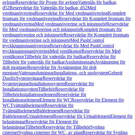
avlopp
Reservdelar för Propp för avlopp
Vattenlås för badkar,
d52
Reservdelar för Vattenlås för badkar, d52
Med
vredmanövrering
Reservdelar för Med vredmanövrering
Komplett
frontsats för vredmanövrering
Reservdelar för Komplett frontsats för
vredmanövrering
Med vredmanövrering och inloppsrör
Reservdelar
för Med vredmanövrering och inloppsrör
Komplett frontsats för
vredmanövrering och inloppsrör
Reservdelar för Komplett frontsats
för vredmanövrering och inloppsrör
Med PushControl
tryckknappsmanövrering
Reservdelar för Med PushControl
tryckknappsmanövrering
Med ventilkonor
Reservdelar för Med
ventilkonor
Tillbehör för vattenlås för badkar
Reservdelar för
Tillbehör för vattenlås för badkar
Anslutningssats
Avstängning för
dolt montage
Reservdelar för Avstängning för dolt
montage
Vattenanslutningar
Installations- och spolsystem
Geberit
Duofix
Systemväggar
Reservdelar för
Systemväggar
Installationssystem
Reservdelar för
Installationssystem
Tillbehör
Reservdelar för
Tillbehör
Installationselement
Reservdelar för
Installationselement
Element för WC
Reservdelar för Element för
WC
Tvättställselement
Reservdelar för
Tvättställselement
Bidéelement
Reservdelar för
Bidéelement
Urinalelement
Reservdelar för Urinalelement
Element för
belastningar
Reservdelar för Element för
belastningar
Tillbehör
Reservdelar för Tillbehör
Synliga
cisterner
Synliga cisterner för WC, av plast
Reservdelar för Synliga