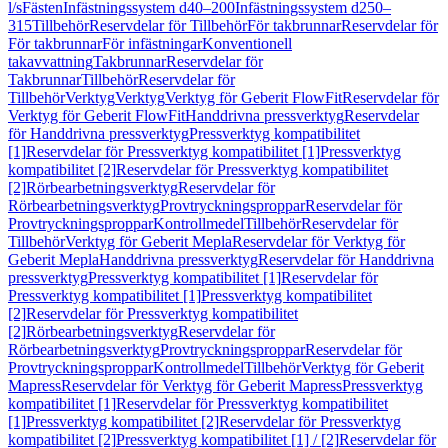
l/s
Fästen
Infästningssystem d40–200
Infästningssystem d250–
315
Tillbehör
Reservdelar för Tillbehör
För takbrunnar
Reservdelar för
För takbrunnar
För infästningar
Konventionell
takavvattning
Takbrunnar
Reservdelar för
Takbrunnar
Tillbehör
Reservdelar för
Tillbehör
Verktyg
Verktyg
Verktyg för Geberit FlowFit
Reservdelar för
Verktyg för Geberit FlowFit
Handdrivna pressverktyg
Reservdelar
för Handdrivna pressverktyg
Pressverktyg kompatibilitet
[1]
Reservdelar för Pressverktyg kompatibilitet [1]
Pressverktyg
kompatibilitet [2]
Reservdelar för Pressverktyg kompatibilitet
[2]
Rörbearbetningsverktyg
Reservdelar för
Rörbearbetningsverktyg
Provtryckningsproppar
Reservdelar för
Provtryckningsproppar
Kontrollmedel
Tillbehör
Reservdelar för
Tillbehör
Verktyg för Geberit Mepla
Reservdelar för Verktyg för
Geberit Mepla
Handdrivna pressverktyg
Reservdelar för Handdrivna
pressverktyg
Pressverktyg kompatibilitet [1]
Reservdelar för
Pressverktyg kompatibilitet [1]
Pressverktyg kompatibilitet
[2]
Reservdelar för Pressverktyg kompatibilitet
[2]
Rörbearbetningsverktyg
Reservdelar för
Rörbearbetningsverktyg
Provtryckningsproppar
Reservdelar för
Provtryckningsproppar
Kontrollmedel
Tillbehör
Verktyg för Geberit
Mapress
Reservdelar för Verktyg för Geberit Mapress
Pressverktyg
kompatibilitet [1]
Reservdelar för Pressverktyg kompatibilitet
[1]
Pressverktyg kompatibilitet [2]
Reservdelar för Pressverktyg
kompatibilitet [2]
Pressverktyg kompatibilitet [1] / [2]
Reservdelar för