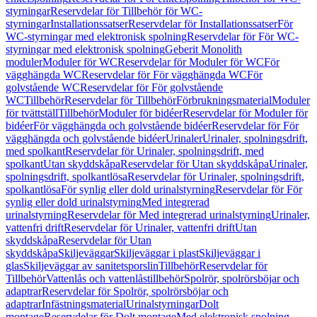
styrningar
Reservdelar för Tillbehör för WC-
styrningar
Installationssatser
Reservdelar för Installationssatser
För
WC-styrningar med elektronisk spolning
Reservdelar för För WC-
styrningar med elektronisk spolning
Geberit Monolith
moduler
Moduler för WC
Reservdelar för Moduler för WC
För
vägghängda WC
Reservdelar för För vägghängda WC
För
golvstående WC
Reservdelar för För golvstående
WC
Tillbehör
Reservdelar för Tillbehör
Förbrukningsmaterial
Moduler
för tvättställ
Tillbehör
Moduler för bidéer
Reservdelar för Moduler för
bidéer
För vägghängda och golvstående bidéer
Reservdelar för För
vägghängda och golvstående bidéer
Urinaler
Urinaler, spolningsdrift,
med spolkant
Reservdelar för Urinaler, spolningsdrift, med
spolkant
Utan skyddskåpa
Reservdelar för Utan skyddskåpa
Urinaler,
spolningsdrift, spolkantlösa
Reservdelar för Urinaler, spolningsdrift,
spolkantlösa
För synlig eller dold urinalstyrning
Reservdelar för För
synlig eller dold urinalstyrning
Med integrerad
urinalstyrning
Reservdelar för Med integrerad urinalstyrning
Urinaler,
vattenfri drift
Reservdelar för Urinaler, vattenfri drift
Utan
skyddskåpa
Reservdelar för Utan
skyddskåpa
Skiljeväggar
Skiljeväggar i plast
Skiljeväggar i
glas
Skiljeväggar av sanitetsporslin
Tillbehör
Reservdelar för
Tillbehör
Vattenlås och vattenlåstillbehör
Spolrör, spolrörsböjar och
adaptrar
Reservdelar för Spolrör, spolrörsböjar och
adaptrar
Infästningsmaterial
Urinalstyrningar
Dolt
montage
Reservdelar för Dolt montage
Med elektronisk spolning,