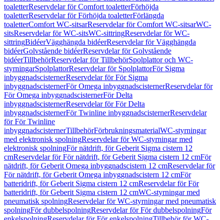
toaletter
Reservdelar för Comfort toaletter
Förhöjda
toaletter
Reservdelar för Förhöjda toaletter
Förlängda
toaletter
Comfort WC-sitsar
Reservdelar för Comfort WC-sitsar
WC-
sits
Reservdelar för WC-sits
WC-sittring
Reservdelar för WC-
sittring
Bidéer
Vägghängda bidéer
Reservdelar för Vägghängda
bidéer
Golvstående bidéer
Reservdelar för Golvstående
bidéer
Tillbehör
Reservdelar för Tillbehör
Spolplattor och WC-
styrningar
Spolplattor
Reservdelar för Spolplattor
För Sigma
inbyggnadscisterner
Reservdelar för För Sigma
inbyggnadscisterner
För Omega inbyggnadscisterner
Reservdelar för
För Omega inbyggnadscisterner
För Delta
inbyggnadscisterner
Reservdelar för För Delta
inbyggnadscisterner
För Twinline inbyggnadscisterner
Reservdelar
för För Twinline
inbyggnadscisterner
Tillbehör
Förbrukningsmaterial
WC-styrningar
med elektronisk spolning
Reservdelar för WC-styrningar med
elektronisk spolning
För nätdrift, för Geberit Sigma cistern 12
cm
Reservdelar för För nätdrift, för Geberit Sigma cistern 12 cm
För
nätdrift, för Geberit Omega inbyggnadscistern 12 cm
Reservdelar för
För nätdrift, för Geberit Omega inbyggnadscistern 12 cm
För
batteridrift, för Geberit Sigma cistern 12 cm
Reservdelar för För
batteridrift, för Geberit Sigma cistern 12 cm
WC-styrningar med
pneumatisk spolning
Reservdelar för WC-styrningar med pneumatisk
spolning
För dubbelspolning
Reservdelar för För dubbelspolning
För
enkelspolning
Reservdelar för För enkelspolning
Tillbehör för WC-