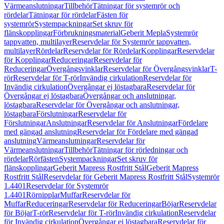
Värmeanslutningar
Tillbehör
Tätningar för systemrör och
rördelar
Tätningar för rördelar
Fästen för
systemrör
Systempackningar
Set skruv för
flänskopplingar
Förbrukningsmaterial
Geberit Mepla
Systemrör
tappvatten, multilayer
Reservdelar för Systemrör tappvatten,
multilayer
Rördelar
Reservdelar för Rördelar
Kopplingar
Reservdelar
för Kopplingar
Reduceringar
Reservdelar för
Reduceringar
Övergångsvinklar
Reservdelar för Övergångsvinklar
T-
rör
Reservdelar för T-rör
Invändig cirkulation
Reservdelar för
Invändig cirkulation
Övergångar ej löstagbara
Reservdelar för
Övergångar ej löstagbara
Övergångar och anslutningar,
löstagbara
Reservdelar för Övergångar och anslutningar,
löstagbara
Förslutningar
Reservdelar för
Förslutningar
Anslutningar
Reservdelar för Anslutningar
Fördelare
med gängad anslutning
Reservdelar för Fördelare med gängad
anslutning
Värmeanslutningar
Reservdelar för
Värmeanslutningar
Tillbehör
Tätningar för rörledningar och
rördelar
Rörfästen
Systempackningar
Set skruv för
flänskopplingar
Geberit Mapress Rostfritt Stål
Geberit Mapress
Rostfritt Stål
Reservdelar för Geberit Mapress Rostfritt Stål
Systemrör
1.4401
Reservdelar för Systemrör
1.4401
Rörnipplar
Muffar
Reservdelar för
Muffar
Reduceringar
Reservdelar för Reduceringar
Böjar
Reservdelar
för Böjar
T-rör
Reservdelar för T-rör
Invändig cirkulation
Reservdelar
för Invändig cirkulation
Övergångar ej löstagbara
Reservdelar för