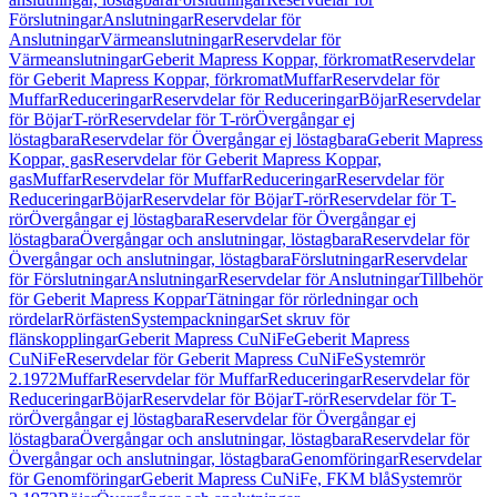
Förslutningar
Anslutningar
Reservdelar för
Anslutningar
Värmeanslutningar
Reservdelar för
Värmeanslutningar
Geberit Mapress Koppar, förkromat
Reservdelar
för Geberit Mapress Koppar, förkromat
Muffar
Reservdelar för
Muffar
Reduceringar
Reservdelar för Reduceringar
Böjar
Reservdelar
för Böjar
T-rör
Reservdelar för T-rör
Övergångar ej
löstagbara
Reservdelar för Övergångar ej löstagbara
Geberit Mapress
Koppar, gas
Reservdelar för Geberit Mapress Koppar,
gas
Muffar
Reservdelar för Muffar
Reduceringar
Reservdelar för
Reduceringar
Böjar
Reservdelar för Böjar
T-rör
Reservdelar för T-
rör
Övergångar ej löstagbara
Reservdelar för Övergångar ej
löstagbara
Övergångar och anslutningar, löstagbara
Reservdelar för
Övergångar och anslutningar, löstagbara
Förslutningar
Reservdelar
för Förslutningar
Anslutningar
Reservdelar för Anslutningar
Tillbehör
för Geberit Mapress Koppar
Tätningar för rörledningar och
rördelar
Rörfästen
Systempackningar
Set skruv för
flänskopplingar
Geberit Mapress CuNiFe
Geberit Mapress
CuNiFe
Reservdelar för Geberit Mapress CuNiFe
Systemrör
2.1972
Muffar
Reservdelar för Muffar
Reduceringar
Reservdelar för
Reduceringar
Böjar
Reservdelar för Böjar
T-rör
Reservdelar för T-
rör
Övergångar ej löstagbara
Reservdelar för Övergångar ej
löstagbara
Övergångar och anslutningar, löstagbara
Reservdelar för
Övergångar och anslutningar, löstagbara
Genomföringar
Reservdelar
för Genomföringar
Geberit Mapress CuNiFe, FKM blå
Systemrör