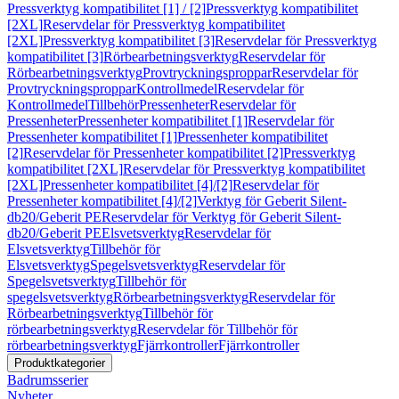
Pressverktyg kompatibilitet [1] / [2]
Pressverktyg kompatibilitet
[2XL]
Reservdelar för Pressverktyg kompatibilitet
[2XL]
Pressverktyg kompatibilitet [3]
Reservdelar för Pressverktyg
kompatibilitet [3]
Rörbearbetningsverktyg
Reservdelar för
Rörbearbetningsverktyg
Provtryckningsproppar
Reservdelar för
Provtryckningsproppar
Kontrollmedel
Reservdelar för
Kontrollmedel
Tillbehör
Pressenheter
Reservdelar för
Pressenheter
Pressenheter kompatibilitet [1]
Reservdelar för
Pressenheter kompatibilitet [1]
Pressenheter kompatibilitet
[2]
Reservdelar för Pressenheter kompatibilitet [2]
Pressverktyg
kompatibilitet [2XL]
Reservdelar för Pressverktyg kompatibilitet
[2XL]
Pressenheter kompatibilitet [4]/[2]
Reservdelar för
Pressenheter kompatibilitet [4]/[2]
Verktyg för Geberit Silent-
db20/Geberit PE
Reservdelar för Verktyg för Geberit Silent-
db20/Geberit PE
Elsvetsverktyg
Reservdelar för
Elsvetsverktyg
Tillbehör för
Elsvetsverktyg
Spegelsvetsverktyg
Reservdelar för
Spegelsvetsverktyg
Tillbehör för
spegelsvetsverktyg
Rörbearbetningsverktyg
Reservdelar för
Rörbearbetningsverktyg
Tillbehör för
rörbearbetningsverktyg
Reservdelar för Tillbehör för
rörbearbetningsverktyg
Fjärrkontroller
Fjärrkontroller
Produktkategorier
Badrumsserier
Nyheter