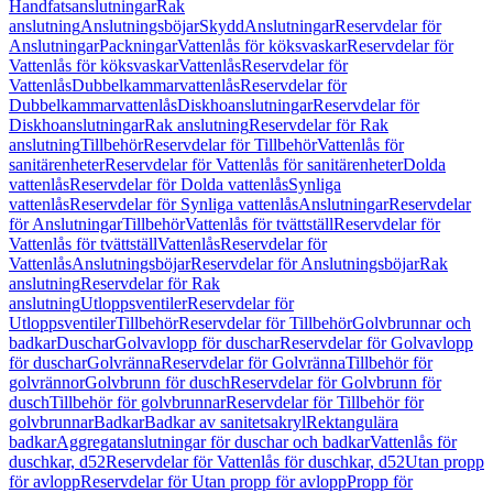
Handfatsanslutningar
Rak
anslutning
Anslutningsböjar
Skydd
Anslutningar
Reservdelar för
Anslutningar
Packningar
Vattenlås för köksvaskar
Reservdelar för
Vattenlås för köksvaskar
Vattenlås
Reservdelar för
Vattenlås
Dubbelkammarvattenlås
Reservdelar för
Dubbelkammarvattenlås
Diskhoanslutningar
Reservdelar för
Diskhoanslutningar
Rak anslutning
Reservdelar för Rak
anslutning
Tillbehör
Reservdelar för Tillbehör
Vattenlås för
sanitärenheter
Reservdelar för Vattenlås för sanitärenheter
Dolda
vattenlås
Reservdelar för Dolda vattenlås
Synliga
vattenlås
Reservdelar för Synliga vattenlås
Anslutningar
Reservdelar
för Anslutningar
Tillbehör
Vattenlås för tvättställ
Reservdelar för
Vattenlås för tvättställ
Vattenlås
Reservdelar för
Vattenlås
Anslutningsböjar
Reservdelar för Anslutningsböjar
Rak
anslutning
Reservdelar för Rak
anslutning
Utloppsventiler
Reservdelar för
Utloppsventiler
Tillbehör
Reservdelar för Tillbehör
Golvbrunnar och
badkar
Duschar
Golvavlopp för duschar
Reservdelar för Golvavlopp
för duschar
Golvränna
Reservdelar för Golvränna
Tillbehör för
golvrännor
Golvbrunn för dusch
Reservdelar för Golvbrunn för
dusch
Tillbehör för golvbrunnar
Reservdelar för Tillbehör för
golvbrunnar
Badkar
Badkar av sanitetsakryl
Rektangulära
badkar
Aggregatanslutningar för duschar och badkar
Vattenlås för
duschkar, d52
Reservdelar för Vattenlås för duschkar, d52
Utan propp
för avlopp
Reservdelar för Utan propp för avlopp
Propp för