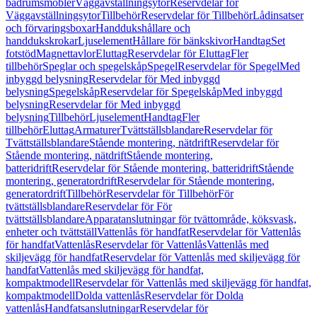
badrumsmöbler
Väggavställningsytor
Reservdelar för
Väggavställningsytor
Tillbehör
Reservdelar för Tillbehör
Lådinsatser
och förvaringsboxar
Handdukshållare och
handdukskrokar
Ljuselement
Hållare för bänkskivor
Handtag
Set
fotstöd
Magnettavlor
Eluttag
Reservdelar för Eluttag
Fler
tillbehör
Speglar och spegelskåp
Spegel
Reservdelar för Spegel
Med
inbyggd belysning
Reservdelar för Med inbyggd
belysning
Spegelskåp
Reservdelar för Spegelskåp
Med inbyggd
belysning
Reservdelar för Med inbyggd
belysning
Tillbehör
Ljuselement
Handtag
Fler
tillbehör
Eluttag
Armaturer
Tvättställsblandare
Reservdelar för
Tvättställsblandare
Stående montering, nätdrift
Reservdelar för
Stående montering, nätdrift
Stående montering,
batteridrift
Reservdelar för Stående montering, batteridrift
Stående
montering, generatordrift
Reservdelar för Stående montering,
generatordrift
Tillbehör
Reservdelar för Tillbehör
För
tvättställsblandare
Reservdelar för För
tvättställsblandare
Apparatanslutningar för tvättområde, köksvask,
enheter och tvättställ
Vattenlås för handfat
Reservdelar för Vattenlås
för handfat
Vattenlås
Reservdelar för Vattenlås
Vattenlås med
skiljevägg för handfat
Reservdelar för Vattenlås med skiljevägg för
handfat
Vattenlås med skiljevägg för handfat,
kompaktmodell
Reservdelar för Vattenlås med skiljevägg för handfat,
kompaktmodell
Dolda vattenlås
Reservdelar för Dolda
vattenlås
Handfatsanslutningar
Reservdelar för