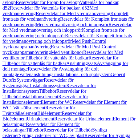
avlopp
Reservdelar för Propp för avlopp
Vattenlås för badkar,
d52
Reservdelar för Vattenlås för badkar, d52
Med
vredmanövrering
Reservdelar för Med vredmanövrering
Komplett
frontsats för vredmanövrering
Reservdelar för Komplett frontsats för
vredmanövrering
Med vredmanövrering och inloppsrör
Reservdelar
för Med vredmanövrering och inloppsrör
Komplett frontsats för
vredmanövrering och inloppsrör
Reservdelar för Komplett frontsats
för vredmanövrering och inloppsrör
Med PushControl
tryckknappsmanövrering
Reservdelar för Med PushControl
tryckknappsmanövrering
Med ventilkonor
Reservdelar för Med
ventilkonor
Tillbehör för vattenlås för badkar
Reservdelar för
Tillbehör för vattenlås för badkar
Anslutningssats
Avstängning för
dolt montage
Reservdelar för Avstängning för dolt
montage
Vattenanslutningar
Installations- och spolsystem
Geberit
Duofix
Systemväggar
Reservdelar för
Systemväggar
Installationssystem
Reservdelar för
Installationssystem
Tillbehör
Reservdelar för
Tillbehör
Installationselement
Reservdelar för
Installationselement
Element för WC
Reservdelar för Element för
WC
Tvättställselement
Reservdelar för
Tvättställselement
Bidéelement
Reservdelar för
Bidéelement
Urinalelement
Reservdelar för Urinalelement
Element för
belastningar
Reservdelar för Element för
belastningar
Tillbehör
Reservdelar för Tillbehör
Synliga
cisterner
Synliga cisterner för WC, av plast
Reservdelar för Synliga