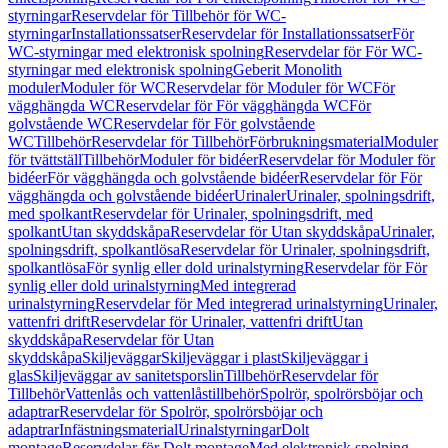
styrningar
Reservdelar för Tillbehör för WC-
styrningar
Installationssatser
Reservdelar för Installationssatser
För
WC-styrningar med elektronisk spolning
Reservdelar för För WC-
styrningar med elektronisk spolning
Geberit Monolith
moduler
Moduler för WC
Reservdelar för Moduler för WC
För
vägghängda WC
Reservdelar för För vägghängda WC
För
golvstående WC
Reservdelar för För golvstående
WC
Tillbehör
Reservdelar för Tillbehör
Förbrukningsmaterial
Moduler
för tvättställ
Tillbehör
Moduler för bidéer
Reservdelar för Moduler för
bidéer
För vägghängda och golvstående bidéer
Reservdelar för För
vägghängda och golvstående bidéer
Urinaler
Urinaler, spolningsdrift,
med spolkant
Reservdelar för Urinaler, spolningsdrift, med
spolkant
Utan skyddskåpa
Reservdelar för Utan skyddskåpa
Urinaler,
spolningsdrift, spolkantlösa
Reservdelar för Urinaler, spolningsdrift,
spolkantlösa
För synlig eller dold urinalstyrning
Reservdelar för För
synlig eller dold urinalstyrning
Med integrerad
urinalstyrning
Reservdelar för Med integrerad urinalstyrning
Urinaler,
vattenfri drift
Reservdelar för Urinaler, vattenfri drift
Utan
skyddskåpa
Reservdelar för Utan
skyddskåpa
Skiljeväggar
Skiljeväggar i plast
Skiljeväggar i
glas
Skiljeväggar av sanitetsporslin
Tillbehör
Reservdelar för
Tillbehör
Vattenlås och vattenlåstillbehör
Spolrör, spolrörsböjar och
adaptrar
Reservdelar för Spolrör, spolrörsböjar och
adaptrar
Infästningsmaterial
Urinalstyrningar
Dolt
montage
Reservdelar för Dolt montage
Med elektronisk spolning,