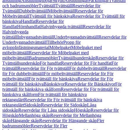
anslutning
Anslutningsböjar
Skydd
Anslutningar
Packningar
Tvättställ
och badrumsmöbler
Tvättställ
Tvättställ
Reservdelar för
Tvättställ
Dubbeltvättställ
Möbeltvättställ
Reservdelar för
Möbeltvättställ
Tvättställ för bänkskiva
Reservdelar för Tvättställ för
bänkskiva
Handfat
Reservdelar för
Handfat
Hörnhandfat
Halvinbyggda tvättställ
Reservdelar för
Halvinbyggda
tvättställ
Inbyggnadstvättställ
Underbyggnadstvättställ
Reservdelar för
Underbyggnadstvättställ
Tillbehör
Propp för
avlopp
Infästningsmaterial
Möbelpaket
Möbelpaket med
möbeltvättställ
Reservdelar för Möbelpaket med
möbeltvättställ
Badrumsmöbler
Tvättställsunderskåp
Reservdelar för
Tvättställsunderskåp
För handfat
Reservdelar för För handfat
För
tvättställ
Reservdelar för För tvättställ
För dubbeltvättställ
Reservdelar
för För dubbeltvättställ
För möbeltvättställ
Reservdelar för För
möbeltvättställ
För tvättställ för bänkskiva
Reservdelar för För
tvättställ för bänkskiva
Bänkskivor
Reservdelar för Bänkskivor
För
tvättställ för bänkskiva skålform
Reservdelar för För tvättställ för
bänkskiva skålform
För tvättställ för bänkskiva
rektangulärt
Reservdelar för För tvättställ för bänkskiva
rektangulärt
Sidoskåp
Reservdelar för Sidoskåp
Låga
sidoskåp
Reservdelar för Låga sidoskåp
Högskåp
Reservdelar för
Högskåp
Mellanhöga skåp
Reservdelar för Mellanhöga
skåp
Hängande skåp
Reservdelar för Hängande skåp
Fler
badrumsmöbler
Reservdelar för Fler