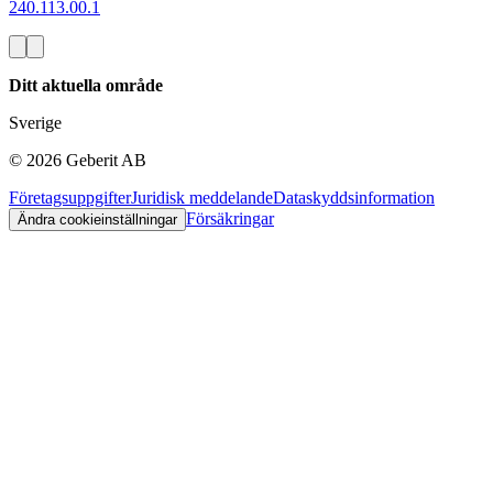
240.113.00.1
Ditt aktuella område
Sverige
©
2026
Geberit AB
Företagsuppgifter
Juridisk meddelande
Dataskyddsinformation
Försäkringar
Ändra cookieinställningar