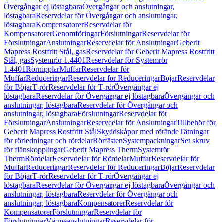
Övergångar ej löstagbara
Övergångar och anslutningar,
löstagbara
Reservdelar för Övergångar och anslutningar,
löstagbara
Kompensatorer
Reservdelar för
Kompensatorer
Genomföringar
Förslutningar
Reservdelar för
Förslutningar
Anslutningar
Reservdelar för Anslutningar
Geberit
Mapress Rostfritt Stål, gas
Reservdelar för Geberit Mapress Rostfritt
Stål, gas
Systemrör 1.4401
Reservdelar för Systemrör
1.4401
Rörnipplar
Muffar
Reservdelar för
Muffar
Reduceringar
Reservdelar för Reduceringar
Böjar
Reservdelar
för Böjar
T-rör
Reservdelar för T-rör
Övergångar ej
löstagbara
Reservdelar för Övergångar ej löstagbara
Övergångar och
anslutningar, löstagbara
Reservdelar för Övergångar och
anslutningar, löstagbara
Förslutningar
Reservdelar för
Förslutningar
Anslutningar
Reservdelar för Anslutningar
Tillbehör för
Geberit Mapress Rostfritt Stål
Skyddskåpor med rörände
Tätningar
för rörledningar och rördelar
Rörfästen
Systempackningar
Set skruv
för flänskopplingar
Geberit Mapress Therm
Systemrör
Therm
Rördelar
Reservdelar för Rördelar
Muffar
Reservdelar för
Muffar
Reduceringar
Reservdelar för Reduceringar
Böjar
Reservdelar
för Böjar
T-rör
Reservdelar för T-rör
Övergångar ej
löstagbara
Reservdelar för Övergångar ej löstagbara
Övergångar och
anslutningar, löstagbara
Reservdelar för Övergångar och
anslutningar, löstagbara
Kompensatorer
Reservdelar för
Kompensatorer
Förslutningar
Reservdelar för
Förslutningar
Värmeanslutningar
Reservdelar för