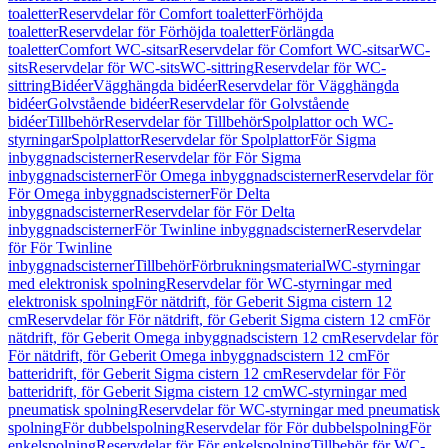
toaletter
Reservdelar för Comfort toaletter
Förhöjda
toaletter
Reservdelar för Förhöjda toaletter
Förlängda
toaletter
Comfort WC-sitsar
Reservdelar för Comfort WC-sitsar
WC-
sits
Reservdelar för WC-sits
WC-sittring
Reservdelar för WC-
sittring
Bidéer
Vägghängda bidéer
Reservdelar för Vägghängda
bidéer
Golvstående bidéer
Reservdelar för Golvstående
bidéer
Tillbehör
Reservdelar för Tillbehör
Spolplattor och WC-
styrningar
Spolplattor
Reservdelar för Spolplattor
För Sigma
inbyggnadscisterner
Reservdelar för För Sigma
inbyggnadscisterner
För Omega inbyggnadscisterner
Reservdelar för
För Omega inbyggnadscisterner
För Delta
inbyggnadscisterner
Reservdelar för För Delta
inbyggnadscisterner
För Twinline inbyggnadscisterner
Reservdelar
för För Twinline
inbyggnadscisterner
Tillbehör
Förbrukningsmaterial
WC-styrningar
med elektronisk spolning
Reservdelar för WC-styrningar med
elektronisk spolning
För nätdrift, för Geberit Sigma cistern 12
cm
Reservdelar för För nätdrift, för Geberit Sigma cistern 12 cm
För
nätdrift, för Geberit Omega inbyggnadscistern 12 cm
Reservdelar för
För nätdrift, för Geberit Omega inbyggnadscistern 12 cm
För
batteridrift, för Geberit Sigma cistern 12 cm
Reservdelar för För
batteridrift, för Geberit Sigma cistern 12 cm
WC-styrningar med
pneumatisk spolning
Reservdelar för WC-styrningar med pneumatisk
spolning
För dubbelspolning
Reservdelar för För dubbelspolning
För
enkelspolning
Reservdelar för För enkelspolning
Tillbehör för WC-