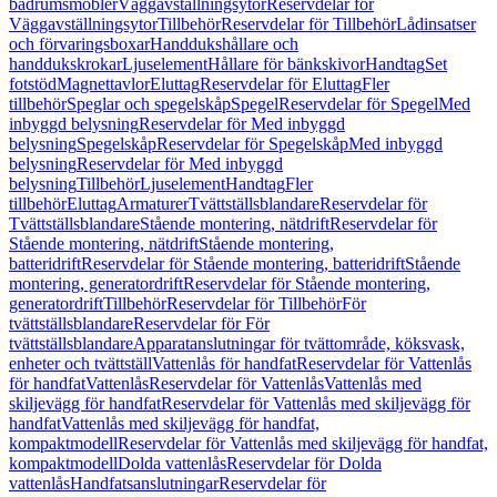
badrumsmöbler
Väggavställningsytor
Reservdelar för
Väggavställningsytor
Tillbehör
Reservdelar för Tillbehör
Lådinsatser
och förvaringsboxar
Handdukshållare och
handdukskrokar
Ljuselement
Hållare för bänkskivor
Handtag
Set
fotstöd
Magnettavlor
Eluttag
Reservdelar för Eluttag
Fler
tillbehör
Speglar och spegelskåp
Spegel
Reservdelar för Spegel
Med
inbyggd belysning
Reservdelar för Med inbyggd
belysning
Spegelskåp
Reservdelar för Spegelskåp
Med inbyggd
belysning
Reservdelar för Med inbyggd
belysning
Tillbehör
Ljuselement
Handtag
Fler
tillbehör
Eluttag
Armaturer
Tvättställsblandare
Reservdelar för
Tvättställsblandare
Stående montering, nätdrift
Reservdelar för
Stående montering, nätdrift
Stående montering,
batteridrift
Reservdelar för Stående montering, batteridrift
Stående
montering, generatordrift
Reservdelar för Stående montering,
generatordrift
Tillbehör
Reservdelar för Tillbehör
För
tvättställsblandare
Reservdelar för För
tvättställsblandare
Apparatanslutningar för tvättområde, köksvask,
enheter och tvättställ
Vattenlås för handfat
Reservdelar för Vattenlås
för handfat
Vattenlås
Reservdelar för Vattenlås
Vattenlås med
skiljevägg för handfat
Reservdelar för Vattenlås med skiljevägg för
handfat
Vattenlås med skiljevägg för handfat,
kompaktmodell
Reservdelar för Vattenlås med skiljevägg för handfat,
kompaktmodell
Dolda vattenlås
Reservdelar för Dolda
vattenlås
Handfatsanslutningar
Reservdelar för