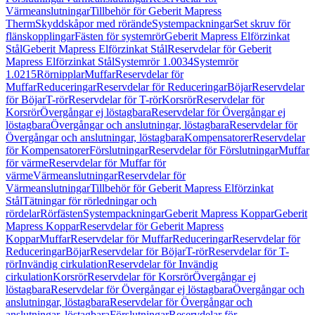
Värmeanslutningar
Tillbehör för Geberit Mapress
Therm
Skyddskåpor med rörände
Systempackningar
Set skruv för
flänskopplingar
Fästen för systemrör
Geberit Mapress Elförzinkat
Stål
Geberit Mapress Elförzinkat Stål
Reservdelar för Geberit
Mapress Elförzinkat Stål
Systemrör 1.0034
Systemrör
1.0215
Rörnipplar
Muffar
Reservdelar för
Muffar
Reduceringar
Reservdelar för Reduceringar
Böjar
Reservdelar
för Böjar
T-rör
Reservdelar för T-rör
Korsrör
Reservdelar för
Korsrör
Övergångar ej löstagbara
Reservdelar för Övergångar ej
löstagbara
Övergångar och anslutningar, löstagbara
Reservdelar för
Övergångar och anslutningar, löstagbara
Kompensatorer
Reservdelar
för Kompensatorer
Förslutningar
Reservdelar för Förslutningar
Muffar
för värme
Reservdelar för Muffar för
värme
Värmeanslutningar
Reservdelar för
Värmeanslutningar
Tillbehör för Geberit Mapress Elförzinkat
Stål
Tätningar för rörledningar och
rördelar
Rörfästen
Systempackningar
Geberit Mapress Koppar
Geberit
Mapress Koppar
Reservdelar för Geberit Mapress
Koppar
Muffar
Reservdelar för Muffar
Reduceringar
Reservdelar för
Reduceringar
Böjar
Reservdelar för Böjar
T-rör
Reservdelar för T-
rör
Invändig cirkulation
Reservdelar för Invändig
cirkulation
Korsrör
Reservdelar för Korsrör
Övergångar ej
löstagbara
Reservdelar för Övergångar ej löstagbara
Övergångar och
anslutningar, löstagbara
Reservdelar för Övergångar och
anslutningar, löstagbara
Förslutningar
Reservdelar för