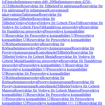
l/s
Fästen
Infästningssystem d40–200
Infästningssystem d250–
315
Tillbehör
Reservdelar för Tillbehör
För takbrunnar
Reservdelar för
För takbrunnar
För infästningar
Konventionell
takavvattning
Takbrunnar
Reservdelar för
Takbrunnar
Tillbehör
Reservdelar för
Tillbehör
Verktyg
Verktyg
Verktyg för Geberit FlowFit
Reservdelar för
Verktyg för Geberit FlowFit
Handdrivna pressverktyg
Reservdelar
för Handdrivna pressverktyg
Pressverktyg kompatibilitet
[1]
Reservdelar för Pressverktyg kompatibilitet [1]
Pressverktyg
kompatibilitet [2]
Reservdelar för Pressverktyg kompatibilitet
[2]
Rörbearbetningsverktyg
Reservdelar för
Rörbearbetningsverktyg
Provtryckningsproppar
Reservdelar för
Provtryckningsproppar
Kontrollmedel
Tillbehör
Reservdelar för
Tillbehör
Verktyg för Geberit Mepla
Reservdelar för Verktyg för
Geberit Mepla
Handdrivna pressverktyg
Reservdelar för Handdrivna
pressverktyg
Pressverktyg kompatibilitet [1]
Reservdelar för
Pressverktyg kompatibilitet [1]
Pressverktyg kompatibilitet
[2]
Reservdelar för Pressverktyg kompatibilitet
[2]
Rörbearbetningsverktyg
Reservdelar för
Rörbearbetningsverktyg
Provtryckningsproppar
Reservdelar för
Provtryckningsproppar
Kontrollmedel
Tillbehör
Verktyg för Geberit
Mapress
Reservdelar för Verktyg för Geberit Mapress
Pressverktyg
kompatibilitet [1]
Reservdelar för Pressverktyg kompatibilitet
[1]
Pressverktyg kompatibilitet [2]
Reservdelar för Pressverktyg
kompatibilitet [2]
Pressverktyg kompatibilitet [1] / [2]
Reservdelar för