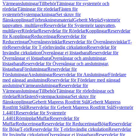
Värmeanslutningar
Tillbehör
Tätningar för systemrör och
rördelar
Tätningar för rördelar
Fästen för
systemrör
Systempackningar
Set skruv för
flänskopplingar
Förbrukningsmaterial
Geberit Mepla
Systemrör
tappvatten, multilayer
Reservdelar för Systemrör tappvatten,
multilayer
Rördelar
Reservdelar för Rördelar
Kopplingar
Reservdelar
för Kopplingar
Reduceringar
Reservdelar för
Reduceringar
Övergångsvinklar
Reservdelar för Övergångsvinklar
T-
rör
Reservdelar för T-rör
Invändig cirkulation
Reservdelar för
Invändig cirkulation
Övergångar ej löstagbara
Reservdelar för
Övergångar ej löstagbara
Övergångar och anslutningar,
löstagbara
Reservdelar för Övergångar och anslutningar,
löstagbara
Förslutningar
Reservdelar för
Förslutningar
Anslutningar
Reservdelar för Anslutningar
Fördelare
med gängad anslutning
Reservdelar för Fördelare med gängad
anslutning
Värmeanslutningar
Reservdelar för
Värmeanslutningar
Tillbehör
Tätningar för rörledningar och
rördelar
Rörfästen
Systempackningar
Set skruv för
flänskopplingar
Geberit Mapress Rostfritt Stål
Geberit Mapress
Rostfritt Stål
Reservdelar för Geberit Mapress Rostfritt Stål
Systemrör
1.4401
Reservdelar för Systemrör
1.4401
Rörnipplar
Muffar
Reservdelar för
Muffar
Reduceringar
Reservdelar för Reduceringar
Böjar
Reservdelar
för Böjar
T-rör
Reservdelar för T-rör
Invändig cirkulation
Reservdelar
för Invändig cirkulation
Övergångar ej löstagbara
Reservdelar för