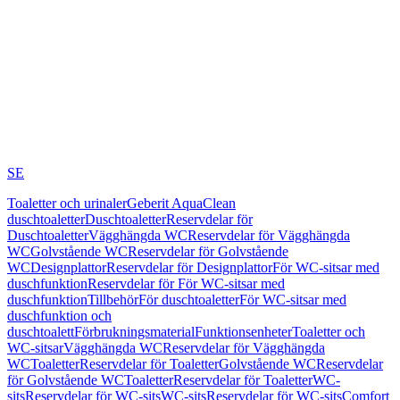
SE
Toaletter och urinaler
Geberit AquaClean
duschtoaletter
Duschtoaletter
Reservdelar för
Duschtoaletter
Vägghängda WC
Reservdelar för Vägghängda
WC
Golvstående WC
Reservdelar för Golvstående
WC
Designplattor
Reservdelar för Designplattor
För WC-sitsar med
duschfunktion
Reservdelar för För WC-sitsar med
duschfunktion
Tillbehör
För duschtoaletter
För WC-sitsar med
duschfunktion och
duschtoalett
Förbrukningsmaterial
Funktionsenheter
Toaletter och
WC-sitsar
Vägghängda WC
Reservdelar för Vägghängda
WC
Toaletter
Reservdelar för Toaletter
Golvstående WC
Reservdelar
för Golvstående WC
Toaletter
Reservdelar för Toaletter
WC-
sits
Reservdelar för WC-sits
WC-sits
Reservdelar för WC-sits
Comfort