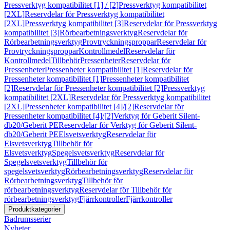
Pressverktyg kompatibilitet [1] / [2]
Pressverktyg kompatibilitet
[2XL]
Reservdelar för Pressverktyg kompatibilitet
[2XL]
Pressverktyg kompatibilitet [3]
Reservdelar för Pressverktyg
kompatibilitet [3]
Rörbearbetningsverktyg
Reservdelar för
Rörbearbetningsverktyg
Provtryckningsproppar
Reservdelar för
Provtryckningsproppar
Kontrollmedel
Reservdelar för
Kontrollmedel
Tillbehör
Pressenheter
Reservdelar för
Pressenheter
Pressenheter kompatibilitet [1]
Reservdelar för
Pressenheter kompatibilitet [1]
Pressenheter kompatibilitet
[2]
Reservdelar för Pressenheter kompatibilitet [2]
Pressverktyg
kompatibilitet [2XL]
Reservdelar för Pressverktyg kompatibilitet
[2XL]
Pressenheter kompatibilitet [4]/[2]
Reservdelar för
Pressenheter kompatibilitet [4]/[2]
Verktyg för Geberit Silent-
db20/Geberit PE
Reservdelar för Verktyg för Geberit Silent-
db20/Geberit PE
Elsvetsverktyg
Reservdelar för
Elsvetsverktyg
Tillbehör för
Elsvetsverktyg
Spegelsvetsverktyg
Reservdelar för
Spegelsvetsverktyg
Tillbehör för
spegelsvetsverktyg
Rörbearbetningsverktyg
Reservdelar för
Rörbearbetningsverktyg
Tillbehör för
rörbearbetningsverktyg
Reservdelar för Tillbehör för
rörbearbetningsverktyg
Fjärrkontroller
Fjärrkontroller
Produktkategorier
Badrumsserier
Nyheter