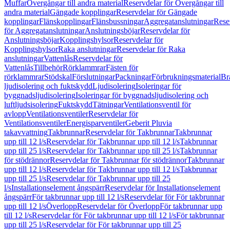
Muffar
Övergångar till andra material
Reservdelar för Övergångar till
andra material
Gängade kopplingar
Reservdelar för Gängade
kopplingar
Flänskopplingar
Flänsbussningar
Aggregatanslutningar
Rese
för Aggregatanslutningar
Anslutningsböjar
Reservdelar för
Anslutningsböjar
Kopplingshylsor
Reservdelar för
Kopplingshylsor
Raka anslutningar
Reservdelar för Raka
anslutningar
Vattenlås
Reservdelar för
Vattenlås
Tillbehör
Rörklammrar
Fästen för
rörklammrar
Stödskal
Förslutningar
Packningar
Förbrukningsmaterial
Br
ljudisolering och fuktskydd
Ljudisolering
Isoleringar för
byggnadsljudisolering
Isoleringar för byggnadsljudisolering och
luftljudsisolering
Fuktskydd
Tätningar
Ventilationsventil för
avlopp
Ventilationsventiler
Reservdelar för
Ventilationsventiler
Energisparventiler
Geberit Pluvia
takavvattning
Takbrunnar
Reservdelar för Takbrunnar
Takbrunnar
upp till 12 l/s
Reservdelar för Takbrunnar upp till 12 l/s
Takbrunnar
upp till 25 l/s
Reservdelar för Takbrunnar upp till 25 l/s
Takbrunnar
för stödrännor
Reservdelar för Takbrunnar för stödrännor
Takbrunnar
upp till 12 l/s
Reservdelar för Takbrunnar upp till 12 l/s
Takbrunnar
upp till 25 l/s
Reservdelar för Takbrunnar upp till 25
l/s
Installationselement ångspärr
Reservdelar för Installationselement
ångspärr
För takbrunnar upp till 12 l/s
Reservdelar för För takbrunnar
upp till 12 l/s
Överlopp
Reservdelar för Överlopp
För takbrunnar upp
till 12 l/s
Reservdelar för För takbrunnar upp till 12 l/s
För takbrunnar
upp till 25 l/s
Reservdelar för För takbrunnar upp till 25