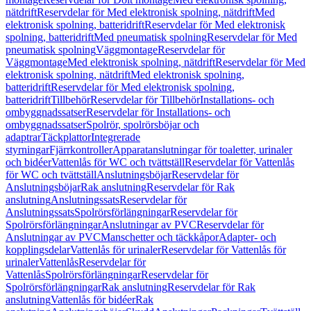
nätdrift
Reservdelar för Med elektronisk spolning, nätdrift
Med
elektronisk spolning, batteridrift
Reservdelar för Med elektronisk
spolning, batteridrift
Med pneumatisk spolning
Reservdelar för Med
pneumatisk spolning
Väggmontage
Reservdelar för
Väggmontage
Med elektronisk spolning, nätdrift
Reservdelar för Med
elektronisk spolning, nätdrift
Med elektronisk spolning,
batteridrift
Reservdelar för Med elektronisk spolning,
batteridrift
Tillbehör
Reservdelar för Tillbehör
Installations- och
ombyggnadssatser
Reservdelar för Installations- och
ombyggnadssatser
Spolrör, spolrörsböjar och
adaptrar
Täckplattor
Integrerade
styrningar
Fjärrkontroller
Apparatanslutningar för toaletter, urinaler
och bidéer
Vattenlås för WC och tvättställ
Reservdelar för Vattenlås
för WC och tvättställ
Anslutningsböjar
Reservdelar för
Anslutningsböjar
Rak anslutning
Reservdelar för Rak
anslutning
Anslutningssats
Reservdelar för
Anslutningssats
Spolrörsförlängningar
Reservdelar för
Spolrörsförlängningar
Anslutningar av PVC
Reservdelar för
Anslutningar av PVC
Manschetter och täckkåpor
Adapter- och
kopplingsdelar
Vattenlås för urinaler
Reservdelar för Vattenlås för
urinaler
Vattenlås
Reservdelar för
Vattenlås
Spolrörsförlängningar
Reservdelar för
Spolrörsförlängningar
Rak anslutning
Reservdelar för Rak
anslutning
Vattenlås för bidéer
Rak