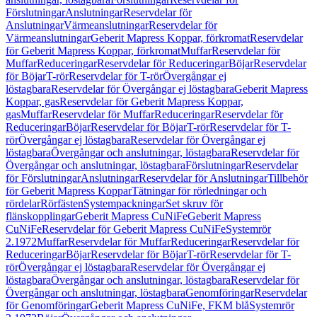
Förslutningar
Anslutningar
Reservdelar för
Anslutningar
Värmeanslutningar
Reservdelar för
Värmeanslutningar
Geberit Mapress Koppar, förkromat
Reservdelar
för Geberit Mapress Koppar, förkromat
Muffar
Reservdelar för
Muffar
Reduceringar
Reservdelar för Reduceringar
Böjar
Reservdelar
för Böjar
T-rör
Reservdelar för T-rör
Övergångar ej
löstagbara
Reservdelar för Övergångar ej löstagbara
Geberit Mapress
Koppar, gas
Reservdelar för Geberit Mapress Koppar,
gas
Muffar
Reservdelar för Muffar
Reduceringar
Reservdelar för
Reduceringar
Böjar
Reservdelar för Böjar
T-rör
Reservdelar för T-
rör
Övergångar ej löstagbara
Reservdelar för Övergångar ej
löstagbara
Övergångar och anslutningar, löstagbara
Reservdelar för
Övergångar och anslutningar, löstagbara
Förslutningar
Reservdelar
för Förslutningar
Anslutningar
Reservdelar för Anslutningar
Tillbehör
för Geberit Mapress Koppar
Tätningar för rörledningar och
rördelar
Rörfästen
Systempackningar
Set skruv för
flänskopplingar
Geberit Mapress CuNiFe
Geberit Mapress
CuNiFe
Reservdelar för Geberit Mapress CuNiFe
Systemrör
2.1972
Muffar
Reservdelar för Muffar
Reduceringar
Reservdelar för
Reduceringar
Böjar
Reservdelar för Böjar
T-rör
Reservdelar för T-
rör
Övergångar ej löstagbara
Reservdelar för Övergångar ej
löstagbara
Övergångar och anslutningar, löstagbara
Reservdelar för
Övergångar och anslutningar, löstagbara
Genomföringar
Reservdelar
för Genomföringar
Geberit Mapress CuNiFe, FKM blå
Systemrör