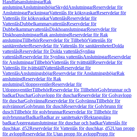
Handfatsanslutningar
Rak
anslutning
Anslutningsböjar
Skydd
Anslutningar
Reservdelar för
Anslutningar
Packningar
Vattenlås för köksvaskar
Reservdelar för
Vattenlås för köksvaskar
Vattenlås
Reservdelar för
Vattenlås
Dubbelkammarvattenlås
Reservdelar för
Dubbelkammarvattenlås
Diskhoanslutningar
Reservdelar för
Diskhoanslutningar
Rak anslutning
Reservdelar för Rak
anslutning
Tillbehör
Reservdelar för Tillbehör
Vattenlås för
sanitärenheter
Reservdelar för Vattenlås för sanitärenheter
Dolda
vattenlås
Reservdelar för Dolda vattenlås
Synliga
vattenlås
Reservdelar för Synliga vattenlås
Anslutningar
Reservdelar
för Anslutningar
Tillbehör
Vattenlås för tvättställ
Reservdelar för
Vattenlås för tvättställ
Vattenlås
Reservdelar för
Vattenlås
Anslutningsböjar
Reservdelar för Anslutningsböjar
Rak
anslutning
Reservdelar för Rak
anslutning
Utloppsventiler
Reservdelar för
Utloppsventiler
Tillbehör
Reservdelar för Tillbehör
Golvbrunnar och
badkar
Duschar
Golvavlopp för duschar
Reservdelar för Golvavlopp
för duschar
Golvränna
Reservdelar för Golvränna
Tillbehör för
golvrännor
Golvbrunn för dusch
Reservdelar för Golvbrunn för
dusch
Tillbehör för golvbrunnar
Reservdelar för Tillbehör för
golvbrunnar
Badkar
Badkar av sanitetsakryl
Rektangulära
badkar
Aggregatanslutningar för duschar och badkar
Vattenlås för
duschkar, d52
Reservdelar för Vattenlås för duschkar, d52
Utan propp
för avlopp
Reservdelar för Utan propp för avlopp
Propp för