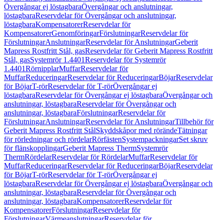
Övergångar ej löstagbara
Övergångar och anslutningar,
löstagbara
Reservdelar för Övergångar och anslutningar,
löstagbara
Kompensatorer
Reservdelar för
Kompensatorer
Genomföringar
Förslutningar
Reservdelar för
Förslutningar
Anslutningar
Reservdelar för Anslutningar
Geberit
Mapress Rostfritt Stål, gas
Reservdelar för Geberit Mapress Rostfritt
Stål, gas
Systemrör 1.4401
Reservdelar för Systemrör
1.4401
Rörnipplar
Muffar
Reservdelar för
Muffar
Reduceringar
Reservdelar för Reduceringar
Böjar
Reservdelar
för Böjar
T-rör
Reservdelar för T-rör
Övergångar ej
löstagbara
Reservdelar för Övergångar ej löstagbara
Övergångar och
anslutningar, löstagbara
Reservdelar för Övergångar och
anslutningar, löstagbara
Förslutningar
Reservdelar för
Förslutningar
Anslutningar
Reservdelar för Anslutningar
Tillbehör för
Geberit Mapress Rostfritt Stål
Skyddskåpor med rörände
Tätningar
för rörledningar och rördelar
Rörfästen
Systempackningar
Set skruv
för flänskopplingar
Geberit Mapress Therm
Systemrör
Therm
Rördelar
Reservdelar för Rördelar
Muffar
Reservdelar för
Muffar
Reduceringar
Reservdelar för Reduceringar
Böjar
Reservdelar
för Böjar
T-rör
Reservdelar för T-rör
Övergångar ej
löstagbara
Reservdelar för Övergångar ej löstagbara
Övergångar och
anslutningar, löstagbara
Reservdelar för Övergångar och
anslutningar, löstagbara
Kompensatorer
Reservdelar för
Kompensatorer
Förslutningar
Reservdelar för
Förslutningar
Värmeanslutningar
Reservdelar för