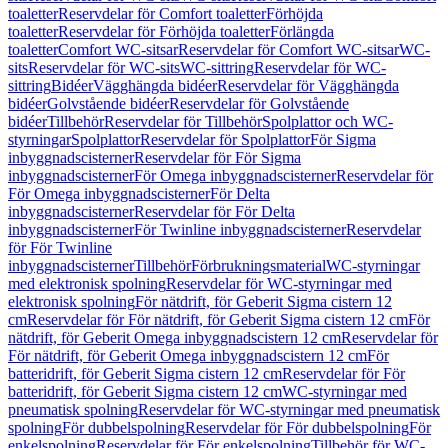
toaletter
Reservdelar för Comfort toaletter
Förhöjda
toaletter
Reservdelar för Förhöjda toaletter
Förlängda
toaletter
Comfort WC-sitsar
Reservdelar för Comfort WC-sitsar
WC-
sits
Reservdelar för WC-sits
WC-sittring
Reservdelar för WC-
sittring
Bidéer
Vägghängda bidéer
Reservdelar för Vägghängda
bidéer
Golvstående bidéer
Reservdelar för Golvstående
bidéer
Tillbehör
Reservdelar för Tillbehör
Spolplattor och WC-
styrningar
Spolplattor
Reservdelar för Spolplattor
För Sigma
inbyggnadscisterner
Reservdelar för För Sigma
inbyggnadscisterner
För Omega inbyggnadscisterner
Reservdelar för
För Omega inbyggnadscisterner
För Delta
inbyggnadscisterner
Reservdelar för För Delta
inbyggnadscisterner
För Twinline inbyggnadscisterner
Reservdelar
för För Twinline
inbyggnadscisterner
Tillbehör
Förbrukningsmaterial
WC-styrningar
med elektronisk spolning
Reservdelar för WC-styrningar med
elektronisk spolning
För nätdrift, för Geberit Sigma cistern 12
cm
Reservdelar för För nätdrift, för Geberit Sigma cistern 12 cm
För
nätdrift, för Geberit Omega inbyggnadscistern 12 cm
Reservdelar för
För nätdrift, för Geberit Omega inbyggnadscistern 12 cm
För
batteridrift, för Geberit Sigma cistern 12 cm
Reservdelar för För
batteridrift, för Geberit Sigma cistern 12 cm
WC-styrningar med
pneumatisk spolning
Reservdelar för WC-styrningar med pneumatisk
spolning
För dubbelspolning
Reservdelar för För dubbelspolning
För
enkelspolning
Reservdelar för För enkelspolning
Tillbehör för WC-