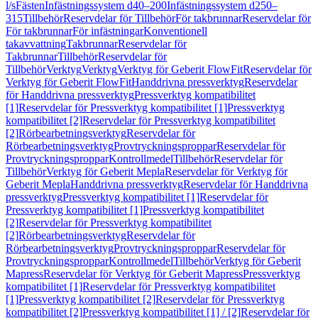
l/s
Fästen
Infästningssystem d40–200
Infästningssystem d250–
315
Tillbehör
Reservdelar för Tillbehör
För takbrunnar
Reservdelar för
För takbrunnar
För infästningar
Konventionell
takavvattning
Takbrunnar
Reservdelar för
Takbrunnar
Tillbehör
Reservdelar för
Tillbehör
Verktyg
Verktyg
Verktyg för Geberit FlowFit
Reservdelar för
Verktyg för Geberit FlowFit
Handdrivna pressverktyg
Reservdelar
för Handdrivna pressverktyg
Pressverktyg kompatibilitet
[1]
Reservdelar för Pressverktyg kompatibilitet [1]
Pressverktyg
kompatibilitet [2]
Reservdelar för Pressverktyg kompatibilitet
[2]
Rörbearbetningsverktyg
Reservdelar för
Rörbearbetningsverktyg
Provtryckningsproppar
Reservdelar för
Provtryckningsproppar
Kontrollmedel
Tillbehör
Reservdelar för
Tillbehör
Verktyg för Geberit Mepla
Reservdelar för Verktyg för
Geberit Mepla
Handdrivna pressverktyg
Reservdelar för Handdrivna
pressverktyg
Pressverktyg kompatibilitet [1]
Reservdelar för
Pressverktyg kompatibilitet [1]
Pressverktyg kompatibilitet
[2]
Reservdelar för Pressverktyg kompatibilitet
[2]
Rörbearbetningsverktyg
Reservdelar för
Rörbearbetningsverktyg
Provtryckningsproppar
Reservdelar för
Provtryckningsproppar
Kontrollmedel
Tillbehör
Verktyg för Geberit
Mapress
Reservdelar för Verktyg för Geberit Mapress
Pressverktyg
kompatibilitet [1]
Reservdelar för Pressverktyg kompatibilitet
[1]
Pressverktyg kompatibilitet [2]
Reservdelar för Pressverktyg
kompatibilitet [2]
Pressverktyg kompatibilitet [1] / [2]
Reservdelar för