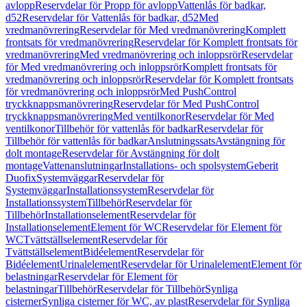
avlopp
Reservdelar för Propp för avlopp
Vattenlås för badkar,
d52
Reservdelar för Vattenlås för badkar, d52
Med
vredmanövrering
Reservdelar för Med vredmanövrering
Komplett
frontsats för vredmanövrering
Reservdelar för Komplett frontsats för
vredmanövrering
Med vredmanövrering och inloppsrör
Reservdelar
för Med vredmanövrering och inloppsrör
Komplett frontsats för
vredmanövrering och inloppsrör
Reservdelar för Komplett frontsats
för vredmanövrering och inloppsrör
Med PushControl
tryckknappsmanövrering
Reservdelar för Med PushControl
tryckknappsmanövrering
Med ventilkonor
Reservdelar för Med
ventilkonor
Tillbehör för vattenlås för badkar
Reservdelar för
Tillbehör för vattenlås för badkar
Anslutningssats
Avstängning för
dolt montage
Reservdelar för Avstängning för dolt
montage
Vattenanslutningar
Installations- och spolsystem
Geberit
Duofix
Systemväggar
Reservdelar för
Systemväggar
Installationssystem
Reservdelar för
Installationssystem
Tillbehör
Reservdelar för
Tillbehör
Installationselement
Reservdelar för
Installationselement
Element för WC
Reservdelar för Element för
WC
Tvättställselement
Reservdelar för
Tvättställselement
Bidéelement
Reservdelar för
Bidéelement
Urinalelement
Reservdelar för Urinalelement
Element för
belastningar
Reservdelar för Element för
belastningar
Tillbehör
Reservdelar för Tillbehör
Synliga
cisterner
Synliga cisterner för WC, av plast
Reservdelar för Synliga