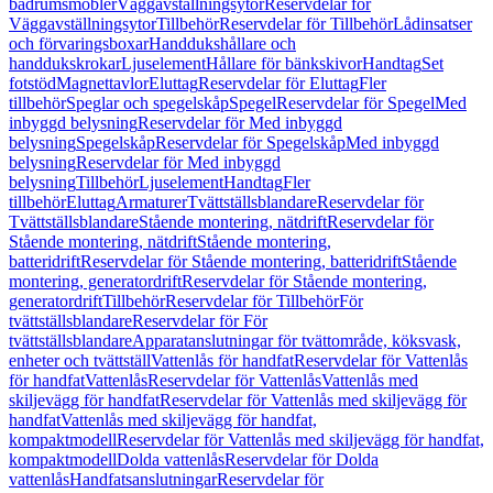
badrumsmöbler
Väggavställningsytor
Reservdelar för
Väggavställningsytor
Tillbehör
Reservdelar för Tillbehör
Lådinsatser
och förvaringsboxar
Handdukshållare och
handdukskrokar
Ljuselement
Hållare för bänkskivor
Handtag
Set
fotstöd
Magnettavlor
Eluttag
Reservdelar för Eluttag
Fler
tillbehör
Speglar och spegelskåp
Spegel
Reservdelar för Spegel
Med
inbyggd belysning
Reservdelar för Med inbyggd
belysning
Spegelskåp
Reservdelar för Spegelskåp
Med inbyggd
belysning
Reservdelar för Med inbyggd
belysning
Tillbehör
Ljuselement
Handtag
Fler
tillbehör
Eluttag
Armaturer
Tvättställsblandare
Reservdelar för
Tvättställsblandare
Stående montering, nätdrift
Reservdelar för
Stående montering, nätdrift
Stående montering,
batteridrift
Reservdelar för Stående montering, batteridrift
Stående
montering, generatordrift
Reservdelar för Stående montering,
generatordrift
Tillbehör
Reservdelar för Tillbehör
För
tvättställsblandare
Reservdelar för För
tvättställsblandare
Apparatanslutningar för tvättområde, köksvask,
enheter och tvättställ
Vattenlås för handfat
Reservdelar för Vattenlås
för handfat
Vattenlås
Reservdelar för Vattenlås
Vattenlås med
skiljevägg för handfat
Reservdelar för Vattenlås med skiljevägg för
handfat
Vattenlås med skiljevägg för handfat,
kompaktmodell
Reservdelar för Vattenlås med skiljevägg för handfat,
kompaktmodell
Dolda vattenlås
Reservdelar för Dolda
vattenlås
Handfatsanslutningar
Reservdelar för