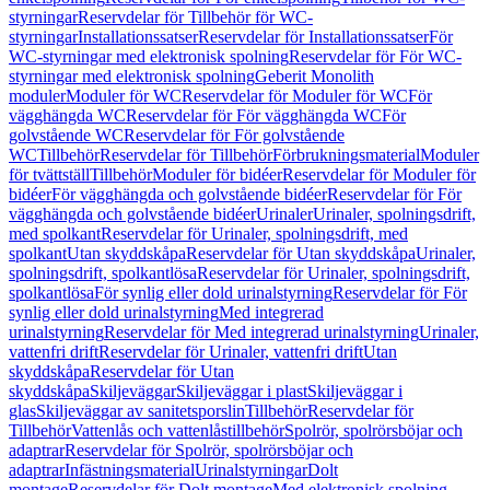
styrningar
Reservdelar för Tillbehör för WC-
styrningar
Installationssatser
Reservdelar för Installationssatser
För
WC-styrningar med elektronisk spolning
Reservdelar för För WC-
styrningar med elektronisk spolning
Geberit Monolith
moduler
Moduler för WC
Reservdelar för Moduler för WC
För
vägghängda WC
Reservdelar för För vägghängda WC
För
golvstående WC
Reservdelar för För golvstående
WC
Tillbehör
Reservdelar för Tillbehör
Förbrukningsmaterial
Moduler
för tvättställ
Tillbehör
Moduler för bidéer
Reservdelar för Moduler för
bidéer
För vägghängda och golvstående bidéer
Reservdelar för För
vägghängda och golvstående bidéer
Urinaler
Urinaler, spolningsdrift,
med spolkant
Reservdelar för Urinaler, spolningsdrift, med
spolkant
Utan skyddskåpa
Reservdelar för Utan skyddskåpa
Urinaler,
spolningsdrift, spolkantlösa
Reservdelar för Urinaler, spolningsdrift,
spolkantlösa
För synlig eller dold urinalstyrning
Reservdelar för För
synlig eller dold urinalstyrning
Med integrerad
urinalstyrning
Reservdelar för Med integrerad urinalstyrning
Urinaler,
vattenfri drift
Reservdelar för Urinaler, vattenfri drift
Utan
skyddskåpa
Reservdelar för Utan
skyddskåpa
Skiljeväggar
Skiljeväggar i plast
Skiljeväggar i
glas
Skiljeväggar av sanitetsporslin
Tillbehör
Reservdelar för
Tillbehör
Vattenlås och vattenlåstillbehör
Spolrör, spolrörsböjar och
adaptrar
Reservdelar för Spolrör, spolrörsböjar och
adaptrar
Infästningsmaterial
Urinalstyrningar
Dolt
montage
Reservdelar för Dolt montage
Med elektronisk spolning,