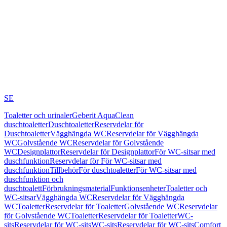
SE
Toaletter och urinaler
Geberit AquaClean
duschtoaletter
Duschtoaletter
Reservdelar för
Duschtoaletter
Vägghängda WC
Reservdelar för Vägghängda
WC
Golvstående WC
Reservdelar för Golvstående
WC
Designplattor
Reservdelar för Designplattor
För WC-sitsar med
duschfunktion
Reservdelar för För WC-sitsar med
duschfunktion
Tillbehör
För duschtoaletter
För WC-sitsar med
duschfunktion och
duschtoalett
Förbrukningsmaterial
Funktionsenheter
Toaletter och
WC-sitsar
Vägghängda WC
Reservdelar för Vägghängda
WC
Toaletter
Reservdelar för Toaletter
Golvstående WC
Reservdelar
för Golvstående WC
Toaletter
Reservdelar för Toaletter
WC-
sits
Reservdelar för WC-sits
WC-sits
Reservdelar för WC-sits
Comfort