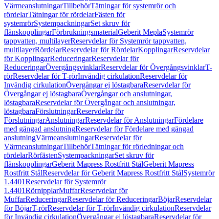
Värmeanslutningar
Tillbehör
Tätningar för systemrör och
rördelar
Tätningar för rördelar
Fästen för
systemrör
Systempackningar
Set skruv för
flänskopplingar
Förbrukningsmaterial
Geberit Mepla
Systemrör
tappvatten, multilayer
Reservdelar för Systemrör tappvatten,
multilayer
Rördelar
Reservdelar för Rördelar
Kopplingar
Reservdelar
för Kopplingar
Reduceringar
Reservdelar för
Reduceringar
Övergångsvinklar
Reservdelar för Övergångsvinklar
T-
rör
Reservdelar för T-rör
Invändig cirkulation
Reservdelar för
Invändig cirkulation
Övergångar ej löstagbara
Reservdelar för
Övergångar ej löstagbara
Övergångar och anslutningar,
löstagbara
Reservdelar för Övergångar och anslutningar,
löstagbara
Förslutningar
Reservdelar för
Förslutningar
Anslutningar
Reservdelar för Anslutningar
Fördelare
med gängad anslutning
Reservdelar för Fördelare med gängad
anslutning
Värmeanslutningar
Reservdelar för
Värmeanslutningar
Tillbehör
Tätningar för rörledningar och
rördelar
Rörfästen
Systempackningar
Set skruv för
flänskopplingar
Geberit Mapress Rostfritt Stål
Geberit Mapress
Rostfritt Stål
Reservdelar för Geberit Mapress Rostfritt Stål
Systemrör
1.4401
Reservdelar för Systemrör
1.4401
Rörnipplar
Muffar
Reservdelar för
Muffar
Reduceringar
Reservdelar för Reduceringar
Böjar
Reservdelar
för Böjar
T-rör
Reservdelar för T-rör
Invändig cirkulation
Reservdelar
för Invändig cirkulation
Övergångar ej löstagbara
Reservdelar för