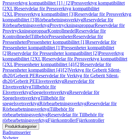
Pressverktyg kompatibilitet [1] / [2]
Pressverktyg kompatibilitet
[2XL]
Reservdelar för Pressverktyg kompatibilitet
[2XL]
Pressverktyg kompatibilitet [3]
Reservdelar för Pressverktyg
kompatibilitet [3]
Rörbearbetningsverktyg
Reservdelar för
Rörbearbetningsverktyg
Provtryckningsproppar
Reservdelar för
Provtryckningsproppar
Kontrollmedel
Reservdelar för
Kontrollmedel
Tillbehör
Pressenheter
Reservdelar för
Pressenheter
Pressenheter kompatibilitet [1]
Reservdelar för
Pressenheter kompatibilitet [1]
Pressenheter kompatibilitet
[2]
Reservdelar för Pressenheter kompatibilitet [2]
Pressverktyg
kompatibilitet [2XL]
Reservdelar för Pressverktyg kompatibilitet
[2XL]
Pressenheter kompatibilitet [4]/[2]
Reservdelar för
Pressenheter kompatibilitet [4]/[2]
Verktyg för Geberit Silent-
db20/Geberit PE
Reservdelar för Verktyg för Geberit Silent-
db20/Geberit PE
Elsvetsverktyg
Reservdelar för
Elsvetsverktyg
Tillbehör för
Elsvetsverktyg
Spegelsvetsverktyg
Reservdelar för
Spegelsvetsverktyg
Tillbehör för
spegelsvetsverktyg
Rörbearbetningsverktyg
Reservdelar för
Rörbearbetningsverktyg
Tillbehör för
rörbearbetningsverktyg
Reservdelar för Tillbehör för
rörbearbetningsverktyg
Fjärrkontroller
Fjärrkontroller
Produktkategorier
Badrumsserier
Nyheter