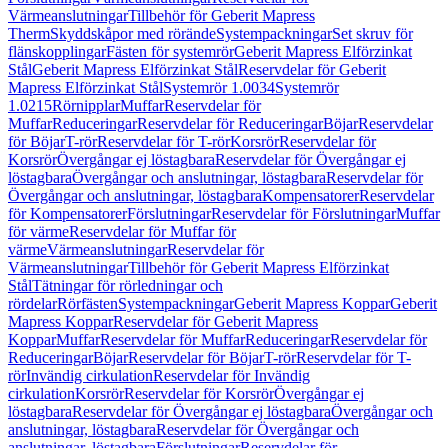
Värmeanslutningar
Tillbehör för Geberit Mapress
Therm
Skyddskåpor med rörände
Systempackningar
Set skruv för
flänskopplingar
Fästen för systemrör
Geberit Mapress Elförzinkat
Stål
Geberit Mapress Elförzinkat Stål
Reservdelar för Geberit
Mapress Elförzinkat Stål
Systemrör 1.0034
Systemrör
1.0215
Rörnipplar
Muffar
Reservdelar för
Muffar
Reduceringar
Reservdelar för Reduceringar
Böjar
Reservdelar
för Böjar
T-rör
Reservdelar för T-rör
Korsrör
Reservdelar för
Korsrör
Övergångar ej löstagbara
Reservdelar för Övergångar ej
löstagbara
Övergångar och anslutningar, löstagbara
Reservdelar för
Övergångar och anslutningar, löstagbara
Kompensatorer
Reservdelar
för Kompensatorer
Förslutningar
Reservdelar för Förslutningar
Muffar
för värme
Reservdelar för Muffar för
värme
Värmeanslutningar
Reservdelar för
Värmeanslutningar
Tillbehör för Geberit Mapress Elförzinkat
Stål
Tätningar för rörledningar och
rördelar
Rörfästen
Systempackningar
Geberit Mapress Koppar
Geberit
Mapress Koppar
Reservdelar för Geberit Mapress
Koppar
Muffar
Reservdelar för Muffar
Reduceringar
Reservdelar för
Reduceringar
Böjar
Reservdelar för Böjar
T-rör
Reservdelar för T-
rör
Invändig cirkulation
Reservdelar för Invändig
cirkulation
Korsrör
Reservdelar för Korsrör
Övergångar ej
löstagbara
Reservdelar för Övergångar ej löstagbara
Övergångar och
anslutningar, löstagbara
Reservdelar för Övergångar och
anslutningar, löstagbara
Förslutningar
Reservdelar för