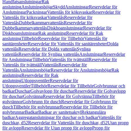
Handfatsanslutningar
Rak
anslutning
Anslutningsböjar
Skydd
Anslutningar
Reservdelar för
Anslutningar
Packningar
Vattenlås för köksvaskar
Reservdelar för
Vattenlås för köksvaskar
Vattenlås
Reservdelar för
Vattenlås
Dubbelkammarvattenlås
Reservdelar för
Dubbelkammarvattenlås
Diskhoanslutningar
Reservdelar för
Diskhoanslutningar
Rak anslutning
Reservdelar för Rak
anslutning
Tillbehör
Reservdelar för Tillbehör
Vattenlås för
sanitärenheter
Reservdelar för Vattenlås för sanitärenheter
Dolda
vattenlås
Reservdelar för Dolda vattenlås
Synliga
vattenlås
Reservdelar för Synliga vattenlås
Anslutningar
Reservdelar
för Anslutningar
Tillbehör
Vattenlås för tvättställ
Reservdelar för
Vattenlås för tvättställ
Vattenlås
Reservdelar för
Vattenlås
Anslutningsböjar
Reservdelar för Anslutningsböjar
Rak
anslutning
Reservdelar för Rak
anslutning
Utloppsventiler
Reservdelar för
Utloppsventiler
Tillbehör
Reservdelar för Tillbehör
Golvbrunnar och
badkar
Duschar
Golvavlopp för duschar
Reservdelar för Golvavlopp
för duschar
Golvränna
Reservdelar för Golvränna
Tillbehör för
golvrännor
Golvbrunn för dusch
Reservdelar för Golvbrunn för
dusch
Tillbehör för golvbrunnar
Reservdelar för Tillbehör för
golvbrunnar
Badkar
Badkar av sanitetsakryl
Rektangulära
badkar
Aggregatanslutningar för duschar och badkar
Vattenlås för
duschkar, d52
Reservdelar för Vattenlås för duschkar, d52
Utan propp
för avlopp
Reservdelar för Utan propp för avlopp
Propp för