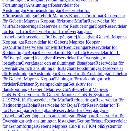
Förslutningar
Anslutningar
Reservdelar för
Anslutningar
Värmeanslutningar
Reservdelar för
Värmeanslutningar
Geberit Mapress Koppar, förkromat
Reservdelar
för Geberit Mapress Koppar, förkromat
Muffar
Reservdelar för
Muffar
Reduceringar
Reservdelar för Reduceringar
Böjar
Reservdelar
för Böjar
T-rör
Reservdelar för T-rör
Övergångar ej
löstagbara
Reservdelar för Övergångar ej löstagbara
Geberit Mapress
Koppar, gas
Reservdelar för Geberit Mapress Koppar,
gas
Muffar
Reservdelar för Muffar
Reduceringar
Reservdelar för
Reduceringar
Böjar
Reservdelar för Böjar
T-rör
Reservdelar för T-
rör
Övergångar ej löstagbara
Reservdelar för Övergångar ej
löstagbara
Övergångar och anslutningar, löstagbara
Reservdelar för
Övergångar och anslutningar, löstagbara
Förslutningar
Reservdelar
för Förslutningar
Anslutningar
Reservdelar för Anslutningar
Tillbehör
för Geberit Mapress Koppar
Tätningar för rörledningar och
rördelar
Rörfästen
Systempackningar
Set skruv för
flänskopplingar
Geberit Mapress CuNiFe
Geberit Mapress
CuNiFe
Reservdelar för Geberit Mapress CuNiFe
Systemrör
2.1972
Muffar
Reservdelar för Muffar
Reduceringar
Reservdelar för
Reduceringar
Böjar
Reservdelar för Böjar
T-rör
Reservdelar för T-
rör
Övergångar ej löstagbara
Reservdelar för Övergångar ej
löstagbara
Övergångar och anslutningar, löstagbara
Reservdelar för
Övergångar och anslutningar, löstagbara
Genomföringar
Reservdelar
för Genomföringar
Geberit Mapress CuNiFe, FKM blå
Systemrör