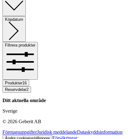
Köpdatum
Filtrera produkter
Produkter
16
Reservdelar
2
Ditt aktuella område
Sverige
©
2026
Geberit AB
Företagsuppgifter
Juridisk meddelande
Dataskyddsinformation
Försäkringar
Ändra cookieinställningar