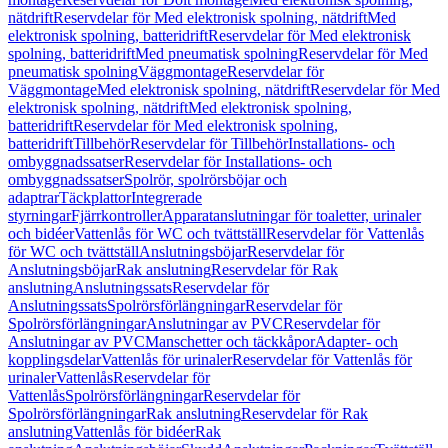
nätdrift
Reservdelar för Med elektronisk spolning, nätdrift
Med
elektronisk spolning, batteridrift
Reservdelar för Med elektronisk
spolning, batteridrift
Med pneumatisk spolning
Reservdelar för Med
pneumatisk spolning
Väggmontage
Reservdelar för
Väggmontage
Med elektronisk spolning, nätdrift
Reservdelar för Med
elektronisk spolning, nätdrift
Med elektronisk spolning,
batteridrift
Reservdelar för Med elektronisk spolning,
batteridrift
Tillbehör
Reservdelar för Tillbehör
Installations- och
ombyggnadssatser
Reservdelar för Installations- och
ombyggnadssatser
Spolrör, spolrörsböjar och
adaptrar
Täckplattor
Integrerade
styrningar
Fjärrkontroller
Apparatanslutningar för toaletter, urinaler
och bidéer
Vattenlås för WC och tvättställ
Reservdelar för Vattenlås
för WC och tvättställ
Anslutningsböjar
Reservdelar för
Anslutningsböjar
Rak anslutning
Reservdelar för Rak
anslutning
Anslutningssats
Reservdelar för
Anslutningssats
Spolrörsförlängningar
Reservdelar för
Spolrörsförlängningar
Anslutningar av PVC
Reservdelar för
Anslutningar av PVC
Manschetter och täckkåpor
Adapter- och
kopplingsdelar
Vattenlås för urinaler
Reservdelar för Vattenlås för
urinaler
Vattenlås
Reservdelar för
Vattenlås
Spolrörsförlängningar
Reservdelar för
Spolrörsförlängningar
Rak anslutning
Reservdelar för Rak
anslutning
Vattenlås för bidéer
Rak