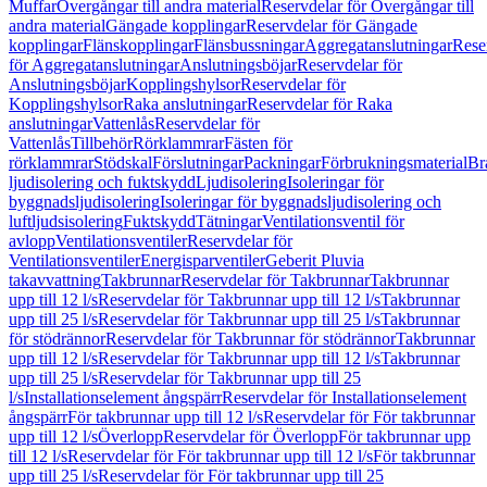
Muffar
Övergångar till andra material
Reservdelar för Övergångar till
andra material
Gängade kopplingar
Reservdelar för Gängade
kopplingar
Flänskopplingar
Flänsbussningar
Aggregatanslutningar
Rese
för Aggregatanslutningar
Anslutningsböjar
Reservdelar för
Anslutningsböjar
Kopplingshylsor
Reservdelar för
Kopplingshylsor
Raka anslutningar
Reservdelar för Raka
anslutningar
Vattenlås
Reservdelar för
Vattenlås
Tillbehör
Rörklammrar
Fästen för
rörklammrar
Stödskal
Förslutningar
Packningar
Förbrukningsmaterial
Br
ljudisolering och fuktskydd
Ljudisolering
Isoleringar för
byggnadsljudisolering
Isoleringar för byggnadsljudisolering och
luftljudsisolering
Fuktskydd
Tätningar
Ventilationsventil för
avlopp
Ventilationsventiler
Reservdelar för
Ventilationsventiler
Energisparventiler
Geberit Pluvia
takavvattning
Takbrunnar
Reservdelar för Takbrunnar
Takbrunnar
upp till 12 l/s
Reservdelar för Takbrunnar upp till 12 l/s
Takbrunnar
upp till 25 l/s
Reservdelar för Takbrunnar upp till 25 l/s
Takbrunnar
för stödrännor
Reservdelar för Takbrunnar för stödrännor
Takbrunnar
upp till 12 l/s
Reservdelar för Takbrunnar upp till 12 l/s
Takbrunnar
upp till 25 l/s
Reservdelar för Takbrunnar upp till 25
l/s
Installationselement ångspärr
Reservdelar för Installationselement
ångspärr
För takbrunnar upp till 12 l/s
Reservdelar för För takbrunnar
upp till 12 l/s
Överlopp
Reservdelar för Överlopp
För takbrunnar upp
till 12 l/s
Reservdelar för För takbrunnar upp till 12 l/s
För takbrunnar
upp till 25 l/s
Reservdelar för För takbrunnar upp till 25