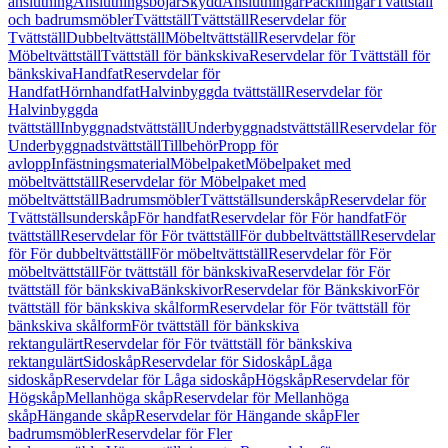
anslutning
Anslutningsböjar
Skydd
Anslutningar
Packningar
Tvättställ
och badrumsmöbler
Tvättställ
Tvättställ
Reservdelar för
Tvättställ
Dubbeltvättställ
Möbeltvättställ
Reservdelar för
Möbeltvättställ
Tvättställ för bänkskiva
Reservdelar för Tvättställ för
bänkskiva
Handfat
Reservdelar för
Handfat
Hörnhandfat
Halvinbyggda tvättställ
Reservdelar för
Halvinbyggda
tvättställ
Inbyggnadstvättställ
Underbyggnadstvättställ
Reservdelar för
Underbyggnadstvättställ
Tillbehör
Propp för
avlopp
Infästningsmaterial
Möbelpaket
Möbelpaket med
möbeltvättställ
Reservdelar för Möbelpaket med
möbeltvättställ
Badrumsmöbler
Tvättställsunderskåp
Reservdelar för
Tvättställsunderskåp
För handfat
Reservdelar för För handfat
För
tvättställ
Reservdelar för För tvättställ
För dubbeltvättställ
Reservdelar
för För dubbeltvättställ
För möbeltvättställ
Reservdelar för För
möbeltvättställ
För tvättställ för bänkskiva
Reservdelar för För
tvättställ för bänkskiva
Bänkskivor
Reservdelar för Bänkskivor
För
tvättställ för bänkskiva skålform
Reservdelar för För tvättställ för
bänkskiva skålform
För tvättställ för bänkskiva
rektangulärt
Reservdelar för För tvättställ för bänkskiva
rektangulärt
Sidoskåp
Reservdelar för Sidoskåp
Låga
sidoskåp
Reservdelar för Låga sidoskåp
Högskåp
Reservdelar för
Högskåp
Mellanhöga skåp
Reservdelar för Mellanhöga
skåp
Hängande skåp
Reservdelar för Hängande skåp
Fler
badrumsmöbler
Reservdelar för Fler