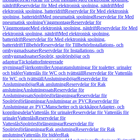
nätdrift
Reservdelar för Med elektronisk spolning, nätdrift
Med
elektronisk spolning, batteridrift
Reservdelar för Med elektronisk
spolning, batteridrift
Med pneumatisk spolning
Reservdelar för Med
pneumatisk spolning
Väggmontage
Reservdelar för
Väggmontage
Med elektronisk spolning, nätdrift
Reservdelar för Med
elektronisk spolning, nätdrift
Med elektronisk spolning,
batteridrift
Reservdelar för Med elektronisk spolning,
batteridrift
Tillbehör
Reservdelar för Tillbehör
Installations- och
ombyggnadssatser
Reservdelar för Installations- och
ombyggnadssatser
Spolrör, spolrörsböjar och
adaptrar
Täckplattor
Integrerade
styrningar
Fjärrkontroller
Apparatanslutningar för toaletter, urinaler
och bidéer
Vattenlås för WC och tvättställ
Reservdelar för Vattenlås
för WC och tvättställ
Anslutningsböjar
Reservdelar för
Anslutningsböjar
Rak anslutning
Reservdelar för Rak
anslutning
Anslutningssats
Reservdelar för
Anslutningssats
Spolrörsförlängningar
Reservdelar för
Spolrörsförlängningar
Anslutningar av PVC
Reservdelar för
Anslutningar av PVC
Manschetter och täckkåpor
Adapter- och
kopplingsdelar
Vattenlås för urinaler
Reservdelar för Vattenlås för
urinaler
Vattenlås
Reservdelar för
Vattenlås
Spolrörsförlängningar
Reservdelar för
Spolrörsförlängningar
Rak anslutning
Reservdelar för Rak
anslutning
Vattenlås för bidéer
Rak