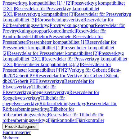
Pressverktyg kompatibilitet [1] / [2]
Pressverktyg kompatibilitet
[2XL]
Reservdelar för Pressverktyg kompatibilitet
[2XL]
Pressverktyg kompatibilitet [3]
Reservdelar för Pressverktyg
kompatibilitet [3]
Rörbearbetningsverktyg
Reservdelar för
Rörbearbetningsverktyg
Provtryckningsproppar
Reservdelar för
Provtryckningsproppar
Kontrollmedel
Reservdelar för
Kontrollmedel
Tillbehör
Pressenheter
Reservdelar för
Pressenheter
Pressenheter kompatibilitet [1]
Reservdelar för
Pressenheter kompatibilitet [1]
Pressenheter kompatibilitet
[2]
Reservdelar för Pressenheter kompatibilitet [2]
Pressverktyg
kompatibilitet [2XL]
Reservdelar för Pressverktyg kompatibilitet
[2XL]
Pressenheter kompatibilitet [4]/[2]
Reservdelar för
Pressenheter kompatibilitet [4]/[2]
Verktyg för Geberit Silent-
db20/Geberit PE
Reservdelar för Verktyg för Geberit Silent-
db20/Geberit PE
Elsvetsverktyg
Reservdelar för
Elsvetsverktyg
Tillbehör för
Elsvetsverktyg
Spegelsvetsverktyg
Reservdelar för
Spegelsvetsverktyg
Tillbehör för
spegelsvetsverktyg
Rörbearbetningsverktyg
Reservdelar för
Rörbearbetningsverktyg
Tillbehör för
rörbearbetningsverktyg
Reservdelar för Tillbehör för
rörbearbetningsverktyg
Fjärrkontroller
Fjärrkontroller
Produktkategorier
Badrumsserier
Nyheter