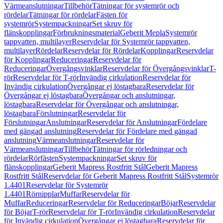
Värmeanslutningar
Tillbehör
Tätningar för systemrör och
rördelar
Tätningar för rördelar
Fästen för
systemrör
Systempackningar
Set skruv för
flänskopplingar
Förbrukningsmaterial
Geberit Mepla
Systemrör
tappvatten, multilayer
Reservdelar för Systemrör tappvatten,
multilayer
Rördelar
Reservdelar för Rördelar
Kopplingar
Reservdelar
för Kopplingar
Reduceringar
Reservdelar för
Reduceringar
Övergångsvinklar
Reservdelar för Övergångsvinklar
T-
rör
Reservdelar för T-rör
Invändig cirkulation
Reservdelar för
Invändig cirkulation
Övergångar ej löstagbara
Reservdelar för
Övergångar ej löstagbara
Övergångar och anslutningar,
löstagbara
Reservdelar för Övergångar och anslutningar,
löstagbara
Förslutningar
Reservdelar för
Förslutningar
Anslutningar
Reservdelar för Anslutningar
Fördelare
med gängad anslutning
Reservdelar för Fördelare med gängad
anslutning
Värmeanslutningar
Reservdelar för
Värmeanslutningar
Tillbehör
Tätningar för rörledningar och
rördelar
Rörfästen
Systempackningar
Set skruv för
flänskopplingar
Geberit Mapress Rostfritt Stål
Geberit Mapress
Rostfritt Stål
Reservdelar för Geberit Mapress Rostfritt Stål
Systemrör
1.4401
Reservdelar för Systemrör
1.4401
Rörnipplar
Muffar
Reservdelar för
Muffar
Reduceringar
Reservdelar för Reduceringar
Böjar
Reservdelar
för Böjar
T-rör
Reservdelar för T-rör
Invändig cirkulation
Reservdelar
för Invändig cirkulation
Övergångar ej löstagbara
Reservdelar för