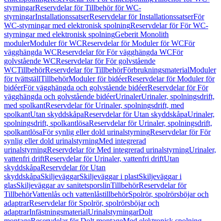
styrningar
Reservdelar för Tillbehör för WC-
styrningar
Installationssatser
Reservdelar för Installationssatser
För
WC-styrningar med elektronisk spolning
Reservdelar för För WC-
styrningar med elektronisk spolning
Geberit Monolith
moduler
Moduler för WC
Reservdelar för Moduler för WC
För
vägghängda WC
Reservdelar för För vägghängda WC
För
golvstående WC
Reservdelar för För golvstående
WC
Tillbehör
Reservdelar för Tillbehör
Förbrukningsmaterial
Moduler
för tvättställ
Tillbehör
Moduler för bidéer
Reservdelar för Moduler för
bidéer
För vägghängda och golvstående bidéer
Reservdelar för För
vägghängda och golvstående bidéer
Urinaler
Urinaler, spolningsdrift,
med spolkant
Reservdelar för Urinaler, spolningsdrift, med
spolkant
Utan skyddskåpa
Reservdelar för Utan skyddskåpa
Urinaler,
spolningsdrift, spolkantlösa
Reservdelar för Urinaler, spolningsdrift,
spolkantlösa
För synlig eller dold urinalstyrning
Reservdelar för För
synlig eller dold urinalstyrning
Med integrerad
urinalstyrning
Reservdelar för Med integrerad urinalstyrning
Urinaler,
vattenfri drift
Reservdelar för Urinaler, vattenfri drift
Utan
skyddskåpa
Reservdelar för Utan
skyddskåpa
Skiljeväggar
Skiljeväggar i plast
Skiljeväggar i
glas
Skiljeväggar av sanitetsporslin
Tillbehör
Reservdelar för
Tillbehör
Vattenlås och vattenlåstillbehör
Spolrör, spolrörsböjar och
adaptrar
Reservdelar för Spolrör, spolrörsböjar och
adaptrar
Infästningsmaterial
Urinalstyrningar
Dolt
montage
Reservdelar för Dolt montage
Med elektronisk spolning,