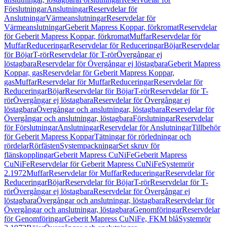
Förslutningar
Anslutningar
Reservdelar för
Anslutningar
Värmeanslutningar
Reservdelar för
Värmeanslutningar
Geberit Mapress Koppar, förkromat
Reservdelar
för Geberit Mapress Koppar, förkromat
Muffar
Reservdelar för
Muffar
Reduceringar
Reservdelar för Reduceringar
Böjar
Reservdelar
för Böjar
T-rör
Reservdelar för T-rör
Övergångar ej
löstagbara
Reservdelar för Övergångar ej löstagbara
Geberit Mapress
Koppar, gas
Reservdelar för Geberit Mapress Koppar,
gas
Muffar
Reservdelar för Muffar
Reduceringar
Reservdelar för
Reduceringar
Böjar
Reservdelar för Böjar
T-rör
Reservdelar för T-
rör
Övergångar ej löstagbara
Reservdelar för Övergångar ej
löstagbara
Övergångar och anslutningar, löstagbara
Reservdelar för
Övergångar och anslutningar, löstagbara
Förslutningar
Reservdelar
för Förslutningar
Anslutningar
Reservdelar för Anslutningar
Tillbehör
för Geberit Mapress Koppar
Tätningar för rörledningar och
rördelar
Rörfästen
Systempackningar
Set skruv för
flänskopplingar
Geberit Mapress CuNiFe
Geberit Mapress
CuNiFe
Reservdelar för Geberit Mapress CuNiFe
Systemrör
2.1972
Muffar
Reservdelar för Muffar
Reduceringar
Reservdelar för
Reduceringar
Böjar
Reservdelar för Böjar
T-rör
Reservdelar för T-
rör
Övergångar ej löstagbara
Reservdelar för Övergångar ej
löstagbara
Övergångar och anslutningar, löstagbara
Reservdelar för
Övergångar och anslutningar, löstagbara
Genomföringar
Reservdelar
för Genomföringar
Geberit Mapress CuNiFe, FKM blå
Systemrör