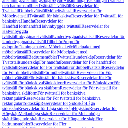
anslutning
Anslutningsböjar
Skydd
Anslutningar
Packningar
Tvättställ
och badrumsmöbler
Tvättställ
Tvättställ
Reservdelar för
Tvättställ
Dubbeltvättställ
Möbeltvättställ
Reservdelar för
Möbeltvättställ
Tvättställ för bänkskiva
Reservdelar för Tvättställ för
bänkskiva
Handfat
Reservdelar för
Handfat
Hörnhandfat
Halvinbyggda tvättställ
Reservdelar för
Halvinbyggda
tvättställ
Inbyggnadstvättställ
Underbyggnadstvättställ
Reservdelar för
Underbyggnadstvättställ
Tillbehör
Propp för
avlopp
Infästningsmaterial
Möbelpaket
Möbelpaket med
möbeltvättställ
Reservdelar för Möbelpaket med
möbeltvättställ
Badrumsmöbler
Tvättställsunderskåp
Reservdelar för
Tvättställsunderskåp
För handfat
Reservdelar för För handfat
För
tvättställ
Reservdelar för För tvättställ
För dubbeltvättställ
Reservdelar
för För dubbeltvättställ
För möbeltvättställ
Reservdelar för För
möbeltvättställ
För tvättställ för bänkskiva
Reservdelar för För
tvättställ för bänkskiva
Bänkskivor
Reservdelar för Bänkskivor
För
tvättställ för bänkskiva skålform
Reservdelar för För tvättställ för
bänkskiva skålform
För tvättställ för bänkskiva
rektangulärt
Reservdelar för För tvättställ för bänkskiva
rektangulärt
Sidoskåp
Reservdelar för Sidoskåp
Låga
sidoskåp
Reservdelar för Låga sidoskåp
Högskåp
Reservdelar för
Högskåp
Mellanhöga skåp
Reservdelar för Mellanhöga
skåp
Hängande skåp
Reservdelar för Hängande skåp
Fler
badrumsmöbler
Reservdelar för Fler