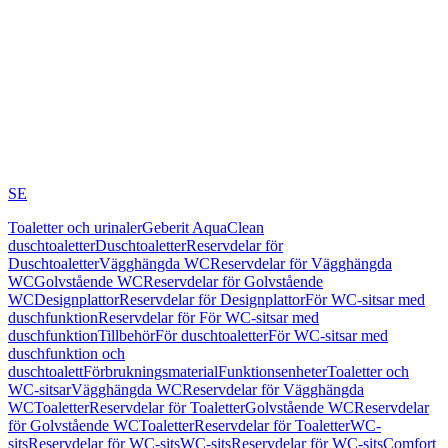
SE
Toaletter och urinaler
Geberit AquaClean
duschtoaletter
Duschtoaletter
Reservdelar för
Duschtoaletter
Vägghängda WC
Reservdelar för Vägghängda
WC
Golvstående WC
Reservdelar för Golvstående
WC
Designplattor
Reservdelar för Designplattor
För WC-sitsar med
duschfunktion
Reservdelar för För WC-sitsar med
duschfunktion
Tillbehör
För duschtoaletter
För WC-sitsar med
duschfunktion och
duschtoalett
Förbrukningsmaterial
Funktionsenheter
Toaletter och
WC-sitsar
Vägghängda WC
Reservdelar för Vägghängda
WC
Toaletter
Reservdelar för Toaletter
Golvstående WC
Reservdelar
för Golvstående WC
Toaletter
Reservdelar för Toaletter
WC-
sits
Reservdelar för WC-sits
WC-sits
Reservdelar för WC-sits
Comfort