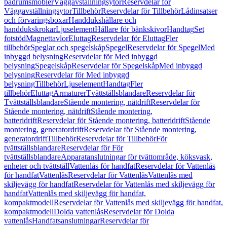
badrumsmöbler
Väggavställningsytor
Reservdelar för
Väggavställningsytor
Tillbehör
Reservdelar för Tillbehör
Lådinsatser
och förvaringsboxar
Handdukshållare och
handdukskrokar
Ljuselement
Hållare för bänkskivor
Handtag
Set
fotstöd
Magnettavlor
Eluttag
Reservdelar för Eluttag
Fler
tillbehör
Speglar och spegelskåp
Spegel
Reservdelar för Spegel
Med
inbyggd belysning
Reservdelar för Med inbyggd
belysning
Spegelskåp
Reservdelar för Spegelskåp
Med inbyggd
belysning
Reservdelar för Med inbyggd
belysning
Tillbehör
Ljuselement
Handtag
Fler
tillbehör
Eluttag
Armaturer
Tvättställsblandare
Reservdelar för
Tvättställsblandare
Stående montering, nätdrift
Reservdelar för
Stående montering, nätdrift
Stående montering,
batteridrift
Reservdelar för Stående montering, batteridrift
Stående
montering, generatordrift
Reservdelar för Stående montering,
generatordrift
Tillbehör
Reservdelar för Tillbehör
För
tvättställsblandare
Reservdelar för För
tvättställsblandare
Apparatanslutningar för tvättområde, köksvask,
enheter och tvättställ
Vattenlås för handfat
Reservdelar för Vattenlås
för handfat
Vattenlås
Reservdelar för Vattenlås
Vattenlås med
skiljevägg för handfat
Reservdelar för Vattenlås med skiljevägg för
handfat
Vattenlås med skiljevägg för handfat,
kompaktmodell
Reservdelar för Vattenlås med skiljevägg för handfat,
kompaktmodell
Dolda vattenlås
Reservdelar för Dolda
vattenlås
Handfatsanslutningar
Reservdelar för