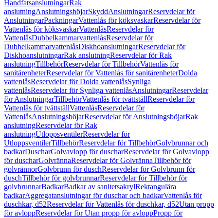
Handfatsanslutningar
Rak
anslutning
Anslutningsböjar
Skydd
Anslutningar
Reservdelar för
Anslutningar
Packningar
Vattenlås för köksvaskar
Reservdelar för
Vattenlås för köksvaskar
Vattenlås
Reservdelar för
Vattenlås
Dubbelkammarvattenlås
Reservdelar för
Dubbelkammarvattenlås
Diskhoanslutningar
Reservdelar för
Diskhoanslutningar
Rak anslutning
Reservdelar för Rak
anslutning
Tillbehör
Reservdelar för Tillbehör
Vattenlås för
sanitärenheter
Reservdelar för Vattenlås för sanitärenheter
Dolda
vattenlås
Reservdelar för Dolda vattenlås
Synliga
vattenlås
Reservdelar för Synliga vattenlås
Anslutningar
Reservdelar
för Anslutningar
Tillbehör
Vattenlås för tvättställ
Reservdelar för
Vattenlås för tvättställ
Vattenlås
Reservdelar för
Vattenlås
Anslutningsböjar
Reservdelar för Anslutningsböjar
Rak
anslutning
Reservdelar för Rak
anslutning
Utloppsventiler
Reservdelar för
Utloppsventiler
Tillbehör
Reservdelar för Tillbehör
Golvbrunnar och
badkar
Duschar
Golvavlopp för duschar
Reservdelar för Golvavlopp
för duschar
Golvränna
Reservdelar för Golvränna
Tillbehör för
golvrännor
Golvbrunn för dusch
Reservdelar för Golvbrunn för
dusch
Tillbehör för golvbrunnar
Reservdelar för Tillbehör för
golvbrunnar
Badkar
Badkar av sanitetsakryl
Rektangulära
badkar
Aggregatanslutningar för duschar och badkar
Vattenlås för
duschkar, d52
Reservdelar för Vattenlås för duschkar, d52
Utan propp
för avlopp
Reservdelar för Utan propp för avlopp
Propp för