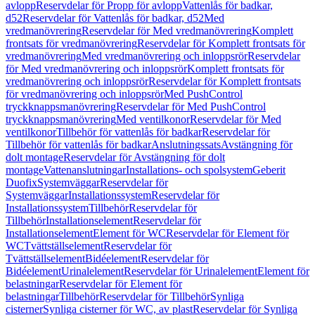
avlopp
Reservdelar för Propp för avlopp
Vattenlås för badkar,
d52
Reservdelar för Vattenlås för badkar, d52
Med
vredmanövrering
Reservdelar för Med vredmanövrering
Komplett
frontsats för vredmanövrering
Reservdelar för Komplett frontsats för
vredmanövrering
Med vredmanövrering och inloppsrör
Reservdelar
för Med vredmanövrering och inloppsrör
Komplett frontsats för
vredmanövrering och inloppsrör
Reservdelar för Komplett frontsats
för vredmanövrering och inloppsrör
Med PushControl
tryckknappsmanövrering
Reservdelar för Med PushControl
tryckknappsmanövrering
Med ventilkonor
Reservdelar för Med
ventilkonor
Tillbehör för vattenlås för badkar
Reservdelar för
Tillbehör för vattenlås för badkar
Anslutningssats
Avstängning för
dolt montage
Reservdelar för Avstängning för dolt
montage
Vattenanslutningar
Installations- och spolsystem
Geberit
Duofix
Systemväggar
Reservdelar för
Systemväggar
Installationssystem
Reservdelar för
Installationssystem
Tillbehör
Reservdelar för
Tillbehör
Installationselement
Reservdelar för
Installationselement
Element för WC
Reservdelar för Element för
WC
Tvättställselement
Reservdelar för
Tvättställselement
Bidéelement
Reservdelar för
Bidéelement
Urinalelement
Reservdelar för Urinalelement
Element för
belastningar
Reservdelar för Element för
belastningar
Tillbehör
Reservdelar för Tillbehör
Synliga
cisterner
Synliga cisterner för WC, av plast
Reservdelar för Synliga