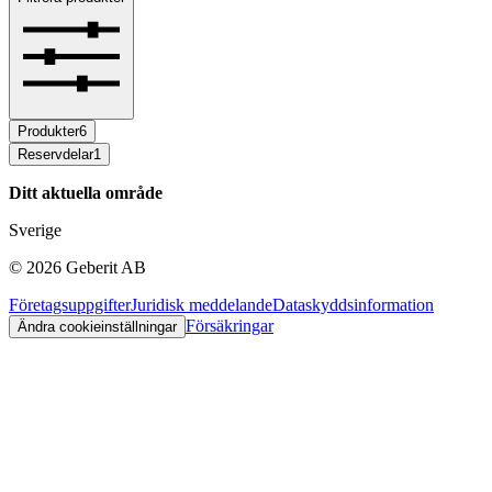
Produkter
6
Reservdelar
1
Ditt aktuella område
Sverige
©
2026
Geberit AB
Företagsuppgifter
Juridisk meddelande
Dataskyddsinformation
Försäkringar
Ändra cookieinställningar