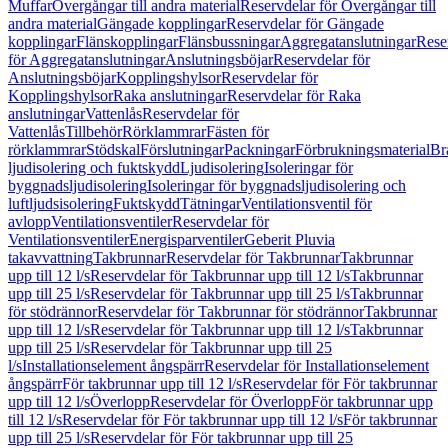
Muffar
Övergångar till andra material
Reservdelar för Övergångar till
andra material
Gängade kopplingar
Reservdelar för Gängade
kopplingar
Flänskopplingar
Flänsbussningar
Aggregatanslutningar
Rese
för Aggregatanslutningar
Anslutningsböjar
Reservdelar för
Anslutningsböjar
Kopplingshylsor
Reservdelar för
Kopplingshylsor
Raka anslutningar
Reservdelar för Raka
anslutningar
Vattenlås
Reservdelar för
Vattenlås
Tillbehör
Rörklammrar
Fästen för
rörklammrar
Stödskal
Förslutningar
Packningar
Förbrukningsmaterial
Br
ljudisolering och fuktskydd
Ljudisolering
Isoleringar för
byggnadsljudisolering
Isoleringar för byggnadsljudisolering och
luftljudsisolering
Fuktskydd
Tätningar
Ventilationsventil för
avlopp
Ventilationsventiler
Reservdelar för
Ventilationsventiler
Energisparventiler
Geberit Pluvia
takavvattning
Takbrunnar
Reservdelar för Takbrunnar
Takbrunnar
upp till 12 l/s
Reservdelar för Takbrunnar upp till 12 l/s
Takbrunnar
upp till 25 l/s
Reservdelar för Takbrunnar upp till 25 l/s
Takbrunnar
för stödrännor
Reservdelar för Takbrunnar för stödrännor
Takbrunnar
upp till 12 l/s
Reservdelar för Takbrunnar upp till 12 l/s
Takbrunnar
upp till 25 l/s
Reservdelar för Takbrunnar upp till 25
l/s
Installationselement ångspärr
Reservdelar för Installationselement
ångspärr
För takbrunnar upp till 12 l/s
Reservdelar för För takbrunnar
upp till 12 l/s
Överlopp
Reservdelar för Överlopp
För takbrunnar upp
till 12 l/s
Reservdelar för För takbrunnar upp till 12 l/s
För takbrunnar
upp till 25 l/s
Reservdelar för För takbrunnar upp till 25