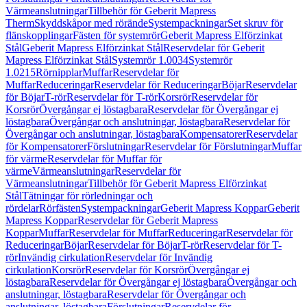
Värmeanslutningar
Tillbehör för Geberit Mapress
Therm
Skyddskåpor med rörände
Systempackningar
Set skruv för
flänskopplingar
Fästen för systemrör
Geberit Mapress Elförzinkat
Stål
Geberit Mapress Elförzinkat Stål
Reservdelar för Geberit
Mapress Elförzinkat Stål
Systemrör 1.0034
Systemrör
1.0215
Rörnipplar
Muffar
Reservdelar för
Muffar
Reduceringar
Reservdelar för Reduceringar
Böjar
Reservdelar
för Böjar
T-rör
Reservdelar för T-rör
Korsrör
Reservdelar för
Korsrör
Övergångar ej löstagbara
Reservdelar för Övergångar ej
löstagbara
Övergångar och anslutningar, löstagbara
Reservdelar för
Övergångar och anslutningar, löstagbara
Kompensatorer
Reservdelar
för Kompensatorer
Förslutningar
Reservdelar för Förslutningar
Muffar
för värme
Reservdelar för Muffar för
värme
Värmeanslutningar
Reservdelar för
Värmeanslutningar
Tillbehör för Geberit Mapress Elförzinkat
Stål
Tätningar för rörledningar och
rördelar
Rörfästen
Systempackningar
Geberit Mapress Koppar
Geberit
Mapress Koppar
Reservdelar för Geberit Mapress
Koppar
Muffar
Reservdelar för Muffar
Reduceringar
Reservdelar för
Reduceringar
Böjar
Reservdelar för Böjar
T-rör
Reservdelar för T-
rör
Invändig cirkulation
Reservdelar för Invändig
cirkulation
Korsrör
Reservdelar för Korsrör
Övergångar ej
löstagbara
Reservdelar för Övergångar ej löstagbara
Övergångar och
anslutningar, löstagbara
Reservdelar för Övergångar och
anslutningar, löstagbara
Förslutningar
Reservdelar för