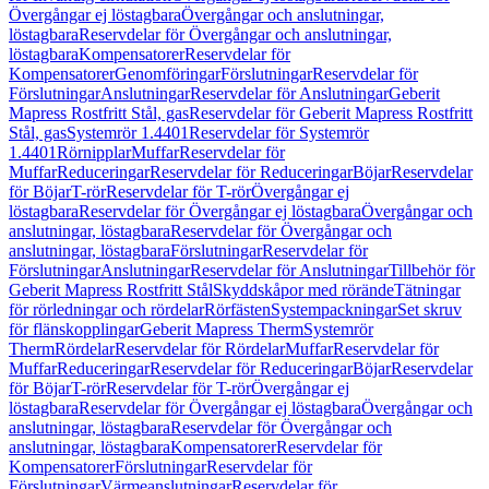
Övergångar ej löstagbara
Övergångar och anslutningar,
löstagbara
Reservdelar för Övergångar och anslutningar,
löstagbara
Kompensatorer
Reservdelar för
Kompensatorer
Genomföringar
Förslutningar
Reservdelar för
Förslutningar
Anslutningar
Reservdelar för Anslutningar
Geberit
Mapress Rostfritt Stål, gas
Reservdelar för Geberit Mapress Rostfritt
Stål, gas
Systemrör 1.4401
Reservdelar för Systemrör
1.4401
Rörnipplar
Muffar
Reservdelar för
Muffar
Reduceringar
Reservdelar för Reduceringar
Böjar
Reservdelar
för Böjar
T-rör
Reservdelar för T-rör
Övergångar ej
löstagbara
Reservdelar för Övergångar ej löstagbara
Övergångar och
anslutningar, löstagbara
Reservdelar för Övergångar och
anslutningar, löstagbara
Förslutningar
Reservdelar för
Förslutningar
Anslutningar
Reservdelar för Anslutningar
Tillbehör för
Geberit Mapress Rostfritt Stål
Skyddskåpor med rörände
Tätningar
för rörledningar och rördelar
Rörfästen
Systempackningar
Set skruv
för flänskopplingar
Geberit Mapress Therm
Systemrör
Therm
Rördelar
Reservdelar för Rördelar
Muffar
Reservdelar för
Muffar
Reduceringar
Reservdelar för Reduceringar
Böjar
Reservdelar
för Böjar
T-rör
Reservdelar för T-rör
Övergångar ej
löstagbara
Reservdelar för Övergångar ej löstagbara
Övergångar och
anslutningar, löstagbara
Reservdelar för Övergångar och
anslutningar, löstagbara
Kompensatorer
Reservdelar för
Kompensatorer
Förslutningar
Reservdelar för
Förslutningar
Värmeanslutningar
Reservdelar för