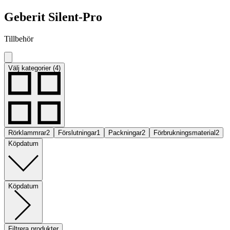
Geberit Silent-Pro
Tillbehör
Välj kategorier (4)
Rörklammrar
2
Förslutningar
1
Packningar
2
Förbrukningsmaterial
2
Köpdatum
Köpdatum
Filtrera produkter