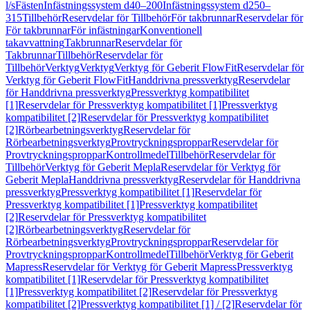
l/s
Fästen
Infästningssystem d40–200
Infästningssystem d250–
315
Tillbehör
Reservdelar för Tillbehör
För takbrunnar
Reservdelar för
För takbrunnar
För infästningar
Konventionell
takavvattning
Takbrunnar
Reservdelar för
Takbrunnar
Tillbehör
Reservdelar för
Tillbehör
Verktyg
Verktyg
Verktyg för Geberit FlowFit
Reservdelar för
Verktyg för Geberit FlowFit
Handdrivna pressverktyg
Reservdelar
för Handdrivna pressverktyg
Pressverktyg kompatibilitet
[1]
Reservdelar för Pressverktyg kompatibilitet [1]
Pressverktyg
kompatibilitet [2]
Reservdelar för Pressverktyg kompatibilitet
[2]
Rörbearbetningsverktyg
Reservdelar för
Rörbearbetningsverktyg
Provtryckningsproppar
Reservdelar för
Provtryckningsproppar
Kontrollmedel
Tillbehör
Reservdelar för
Tillbehör
Verktyg för Geberit Mepla
Reservdelar för Verktyg för
Geberit Mepla
Handdrivna pressverktyg
Reservdelar för Handdrivna
pressverktyg
Pressverktyg kompatibilitet [1]
Reservdelar för
Pressverktyg kompatibilitet [1]
Pressverktyg kompatibilitet
[2]
Reservdelar för Pressverktyg kompatibilitet
[2]
Rörbearbetningsverktyg
Reservdelar för
Rörbearbetningsverktyg
Provtryckningsproppar
Reservdelar för
Provtryckningsproppar
Kontrollmedel
Tillbehör
Verktyg för Geberit
Mapress
Reservdelar för Verktyg för Geberit Mapress
Pressverktyg
kompatibilitet [1]
Reservdelar för Pressverktyg kompatibilitet
[1]
Pressverktyg kompatibilitet [2]
Reservdelar för Pressverktyg
kompatibilitet [2]
Pressverktyg kompatibilitet [1] / [2]
Reservdelar för