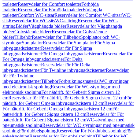
toaletter
Reservdelar för Comfort toaletter
Förhöjda
toaletter
Reservdelar för Förhöjda toaletter
Förlängda
toaletter
Comfort WC-sitsar
Reservdelar för Comfort WC-sitsar
WC-
sits
Reservdelar för WC-sits
WC-sittring
Reservdelar för WC-
sittring
Bidéer
Vägghängda bidéer
Reservdelar för Vägghängda
bidéer
Golvstående bidéer
Reservdelar för Golvstående
bidéer
Tillbehör
Reservdelar för Tillbehör
Spolplattor och WC-
styrningar
Spolplattor
Reservdelar för Spolplattor
För Sigma
inbyggnadscisterner
Reservdelar för För Sigma
inbyggnadscisterner
För Omega inbyggnadscisterner
Reservdelar för
För Omega inbyggnadscisterner
För Delta
inbyggnadscisterner
Reservdelar för För Delta
inbyggnadscisterner
För Twinline inbyggnadscisterner
Reservdelar
för För Twinline
inbyggnadscisterner
Tillbehör
Förbrukningsmaterial
WC-styrningar
med elektronisk spolning
Reservdelar för WC-styrningar med
elektronisk spolning
För nätdrift, för Geberit Sigma cistern 12
cm
Reservdelar för För nätdrift, för Geberit Sigma cistern 12 cm
För
nätdrift, för Geberit Omega inbyggnadscistern 12 cm
Reservdelar för
För nätdrift, för Geberit Omega inbyggnadscistern 12 cm
För
batteridrift, för Geberit Sigma cistern 12 cm
Reservdelar för För
batteridrift, för Geberit Sigma cistern 12 cm
WC-styrningar med
pneumatisk spolning
Reservdelar för WC-styrningar med pneumatisk
spolning
För dubbelspolning
Reservdelar för För dubbelspolning
För
enkelspolning
Reservdelar för För enkelspolning
Tillbehör för WC-