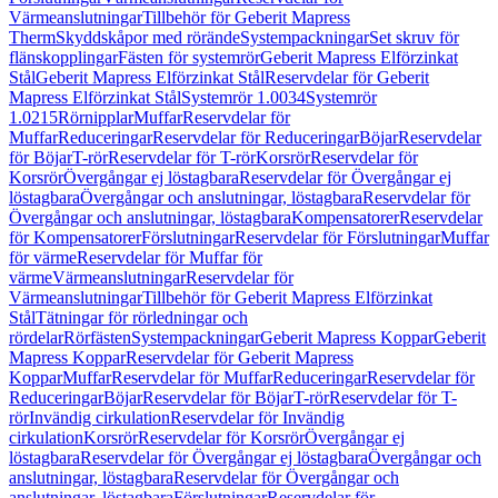
Värmeanslutningar
Tillbehör för Geberit Mapress
Therm
Skyddskåpor med rörände
Systempackningar
Set skruv för
flänskopplingar
Fästen för systemrör
Geberit Mapress Elförzinkat
Stål
Geberit Mapress Elförzinkat Stål
Reservdelar för Geberit
Mapress Elförzinkat Stål
Systemrör 1.0034
Systemrör
1.0215
Rörnipplar
Muffar
Reservdelar för
Muffar
Reduceringar
Reservdelar för Reduceringar
Böjar
Reservdelar
för Böjar
T-rör
Reservdelar för T-rör
Korsrör
Reservdelar för
Korsrör
Övergångar ej löstagbara
Reservdelar för Övergångar ej
löstagbara
Övergångar och anslutningar, löstagbara
Reservdelar för
Övergångar och anslutningar, löstagbara
Kompensatorer
Reservdelar
för Kompensatorer
Förslutningar
Reservdelar för Förslutningar
Muffar
för värme
Reservdelar för Muffar för
värme
Värmeanslutningar
Reservdelar för
Värmeanslutningar
Tillbehör för Geberit Mapress Elförzinkat
Stål
Tätningar för rörledningar och
rördelar
Rörfästen
Systempackningar
Geberit Mapress Koppar
Geberit
Mapress Koppar
Reservdelar för Geberit Mapress
Koppar
Muffar
Reservdelar för Muffar
Reduceringar
Reservdelar för
Reduceringar
Böjar
Reservdelar för Böjar
T-rör
Reservdelar för T-
rör
Invändig cirkulation
Reservdelar för Invändig
cirkulation
Korsrör
Reservdelar för Korsrör
Övergångar ej
löstagbara
Reservdelar för Övergångar ej löstagbara
Övergångar och
anslutningar, löstagbara
Reservdelar för Övergångar och
anslutningar, löstagbara
Förslutningar
Reservdelar för