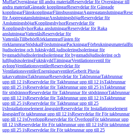
Muffar
Övergångar till andra material
Reservdelar för Övergångar till
andra material
Gängade kopplingar
Reservdelar för Gängade
kopplingar
Flänskopplingar
Flänsbussningar
Aggregatanslutningar
Rese
för Aggregatanslutningar
Anslutningsböjar
Reservdelar för
Anslutningsböjar
Kopplingshylsor
Reservdelar för
Kopplingshylsor
Raka anslutningar
Reservdelar för Raka
anslutningar
Vattenlås
Reservdelar för
Vattenlås
Tillbehör
Rörklammrar
Fästen för
rörklammrar
Stödskal
Förslutningar
Packningar
Förbrukningsmaterial
Br
ljudisolering och fuktskydd
Ljudisolering
Isoleringar för
byggnadsljudisolering
Isoleringar för byggnadsljudisolering och
luftljudsisolering
Fuktskydd
Tätningar
Ventilationsventil för
avlopp
Ventilationsventiler
Reservdelar för
Ventilationsventiler
Energisparventiler
Geberit Pluvia
takavvattning
Takbrunnar
Reservdelar för Takbrunnar
Takbrunnar
upp till 12 l/s
Reservdelar för Takbrunnar upp till 12 l/s
Takbrunnar
upp till 25 l/s
Reservdelar för Takbrunnar upp till 25 l/s
Takbrunnar
för stödrännor
Reservdelar för Takbrunnar för stödrännor
Takbrunnar
upp till 12 l/s
Reservdelar för Takbrunnar upp till 12 l/s
Takbrunnar
upp till 25 l/s
Reservdelar för Takbrunnar upp till 25
l/s
Installationselement ångspärr
Reservdelar för Installationselement
ångspärr
För takbrunnar upp till 12 l/s
Reservdelar för För takbrunnar
upp till 12 l/s
Överlopp
Reservdelar för Överlopp
För takbrunnar upp
till 12 l/s
Reservdelar för För takbrunnar upp till 12 l/s
För takbrunnar
upp till 25 l/s
Reservdelar för För takbrunnar upp till 25