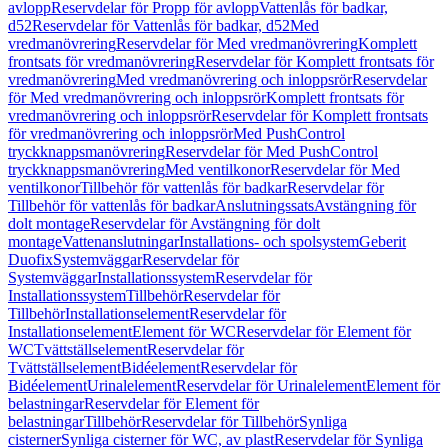
avlopp
Reservdelar för Propp för avlopp
Vattenlås för badkar,
d52
Reservdelar för Vattenlås för badkar, d52
Med
vredmanövrering
Reservdelar för Med vredmanövrering
Komplett
frontsats för vredmanövrering
Reservdelar för Komplett frontsats för
vredmanövrering
Med vredmanövrering och inloppsrör
Reservdelar
för Med vredmanövrering och inloppsrör
Komplett frontsats för
vredmanövrering och inloppsrör
Reservdelar för Komplett frontsats
för vredmanövrering och inloppsrör
Med PushControl
tryckknappsmanövrering
Reservdelar för Med PushControl
tryckknappsmanövrering
Med ventilkonor
Reservdelar för Med
ventilkonor
Tillbehör för vattenlås för badkar
Reservdelar för
Tillbehör för vattenlås för badkar
Anslutningssats
Avstängning för
dolt montage
Reservdelar för Avstängning för dolt
montage
Vattenanslutningar
Installations- och spolsystem
Geberit
Duofix
Systemväggar
Reservdelar för
Systemväggar
Installationssystem
Reservdelar för
Installationssystem
Tillbehör
Reservdelar för
Tillbehör
Installationselement
Reservdelar för
Installationselement
Element för WC
Reservdelar för Element för
WC
Tvättställselement
Reservdelar för
Tvättställselement
Bidéelement
Reservdelar för
Bidéelement
Urinalelement
Reservdelar för Urinalelement
Element för
belastningar
Reservdelar för Element för
belastningar
Tillbehör
Reservdelar för Tillbehör
Synliga
cisterner
Synliga cisterner för WC, av plast
Reservdelar för Synliga