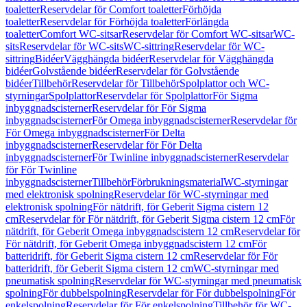
toaletter
Reservdelar för Comfort toaletter
Förhöjda
toaletter
Reservdelar för Förhöjda toaletter
Förlängda
toaletter
Comfort WC-sitsar
Reservdelar för Comfort WC-sitsar
WC-
sits
Reservdelar för WC-sits
WC-sittring
Reservdelar för WC-
sittring
Bidéer
Vägghängda bidéer
Reservdelar för Vägghängda
bidéer
Golvstående bidéer
Reservdelar för Golvstående
bidéer
Tillbehör
Reservdelar för Tillbehör
Spolplattor och WC-
styrningar
Spolplattor
Reservdelar för Spolplattor
För Sigma
inbyggnadscisterner
Reservdelar för För Sigma
inbyggnadscisterner
För Omega inbyggnadscisterner
Reservdelar för
För Omega inbyggnadscisterner
För Delta
inbyggnadscisterner
Reservdelar för För Delta
inbyggnadscisterner
För Twinline inbyggnadscisterner
Reservdelar
för För Twinline
inbyggnadscisterner
Tillbehör
Förbrukningsmaterial
WC-styrningar
med elektronisk spolning
Reservdelar för WC-styrningar med
elektronisk spolning
För nätdrift, för Geberit Sigma cistern 12
cm
Reservdelar för För nätdrift, för Geberit Sigma cistern 12 cm
För
nätdrift, för Geberit Omega inbyggnadscistern 12 cm
Reservdelar för
För nätdrift, för Geberit Omega inbyggnadscistern 12 cm
För
batteridrift, för Geberit Sigma cistern 12 cm
Reservdelar för För
batteridrift, för Geberit Sigma cistern 12 cm
WC-styrningar med
pneumatisk spolning
Reservdelar för WC-styrningar med pneumatisk
spolning
För dubbelspolning
Reservdelar för För dubbelspolning
För
enkelspolning
Reservdelar för För enkelspolning
Tillbehör för WC-