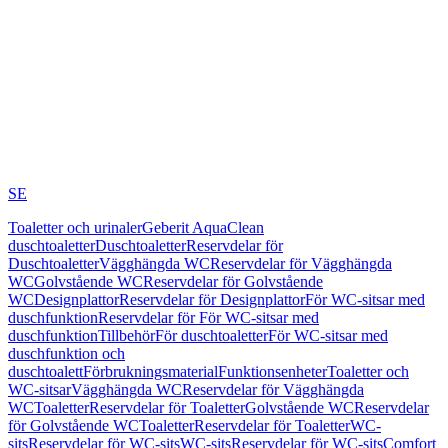
SE
Toaletter och urinaler
Geberit AquaClean
duschtoaletter
Duschtoaletter
Reservdelar för
Duschtoaletter
Vägghängda WC
Reservdelar för Vägghängda
WC
Golvstående WC
Reservdelar för Golvstående
WC
Designplattor
Reservdelar för Designplattor
För WC-sitsar med
duschfunktion
Reservdelar för För WC-sitsar med
duschfunktion
Tillbehör
För duschtoaletter
För WC-sitsar med
duschfunktion och
duschtoalett
Förbrukningsmaterial
Funktionsenheter
Toaletter och
WC-sitsar
Vägghängda WC
Reservdelar för Vägghängda
WC
Toaletter
Reservdelar för Toaletter
Golvstående WC
Reservdelar
för Golvstående WC
Toaletter
Reservdelar för Toaletter
WC-
sits
Reservdelar för WC-sits
WC-sits
Reservdelar för WC-sits
Comfort