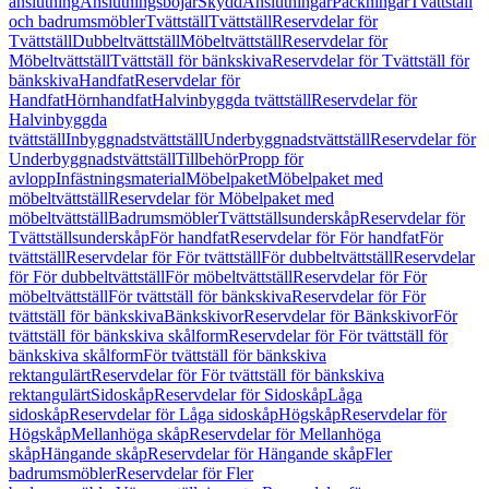
anslutning
Anslutningsböjar
Skydd
Anslutningar
Packningar
Tvättställ
och badrumsmöbler
Tvättställ
Tvättställ
Reservdelar för
Tvättställ
Dubbeltvättställ
Möbeltvättställ
Reservdelar för
Möbeltvättställ
Tvättställ för bänkskiva
Reservdelar för Tvättställ för
bänkskiva
Handfat
Reservdelar för
Handfat
Hörnhandfat
Halvinbyggda tvättställ
Reservdelar för
Halvinbyggda
tvättställ
Inbyggnadstvättställ
Underbyggnadstvättställ
Reservdelar för
Underbyggnadstvättställ
Tillbehör
Propp för
avlopp
Infästningsmaterial
Möbelpaket
Möbelpaket med
möbeltvättställ
Reservdelar för Möbelpaket med
möbeltvättställ
Badrumsmöbler
Tvättställsunderskåp
Reservdelar för
Tvättställsunderskåp
För handfat
Reservdelar för För handfat
För
tvättställ
Reservdelar för För tvättställ
För dubbeltvättställ
Reservdelar
för För dubbeltvättställ
För möbeltvättställ
Reservdelar för För
möbeltvättställ
För tvättställ för bänkskiva
Reservdelar för För
tvättställ för bänkskiva
Bänkskivor
Reservdelar för Bänkskivor
För
tvättställ för bänkskiva skålform
Reservdelar för För tvättställ för
bänkskiva skålform
För tvättställ för bänkskiva
rektangulärt
Reservdelar för För tvättställ för bänkskiva
rektangulärt
Sidoskåp
Reservdelar för Sidoskåp
Låga
sidoskåp
Reservdelar för Låga sidoskåp
Högskåp
Reservdelar för
Högskåp
Mellanhöga skåp
Reservdelar för Mellanhöga
skåp
Hängande skåp
Reservdelar för Hängande skåp
Fler
badrumsmöbler
Reservdelar för Fler