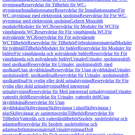
styrningar
Reservdelar för Tillbehör för WC-
styrningar
Installationssatser
Reservdelar för Installationssatser
För
WC-styrningar med elektronisk spolning
Reservdelar för För WC-
styrningar med elektronisk spolning
Geberit Monolith
moduler
Moduler för WC
Reservdelar för Moduler för WC
För
vägghängda WC
Reservdelar för För vägghängda WC
För
golvstående WC
Reservdelar för För golvstående
WC
Tillbehör
Reservdelar för Tillbehör
Förbrukningsmaterial
Moduler
för tvättställ
Tillbehör
Moduler för bidéer
Reservdelar för Moduler för
bidéer
För vägghängda och golvstående bidéer
Reservdelar för För
vägghängda och golvstående bidéer
Urinaler
Urinaler, spolningsdrift,
med spolkant
Reservdelar för Urinaler, spolningsdrift, med
spolkant
Utan skyddskåpa
Reservdelar för Utan skyddskåpa
Urinaler,
spolningsdrift, spolkantlösa
Reservdelar för Urinaler, spolningsdrift,
spolkantlösa
För synlig eller dold urinalstyrning
Reservdelar för För
synlig eller dold urinalstyrning
Med integrerad
urinalstyrning
Reservdelar för Med integrerad urinalstyrning
Urinaler,
vattenfri drift
Reservdelar för Urinaler, vattenfri drift
Utan
skyddskåpa
Reservdelar för Utan
skyddskåpa
Skiljeväggar
Skiljeväggar i plast
Skiljeväggar i
glas
Skiljeväggar av sanitetsporslin
Tillbehör
Reservdelar för
Tillbehör
Vattenlås och vattenlåstillbehör
Spolrör, spolrörsböjar och
adaptrar
Reservdelar för Spolrör, spolrörsböjar och
adaptrar
Infästningsmaterial
Urinalstyrningar
Dolt
montage
Reservdelar för Dolt montage
Med elektronisk spolning,