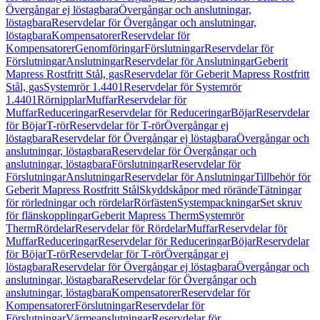
Övergångar ej löstagbara
Övergångar och anslutningar,
löstagbara
Reservdelar för Övergångar och anslutningar,
löstagbara
Kompensatorer
Reservdelar för
Kompensatorer
Genomföringar
Förslutningar
Reservdelar för
Förslutningar
Anslutningar
Reservdelar för Anslutningar
Geberit
Mapress Rostfritt Stål, gas
Reservdelar för Geberit Mapress Rostfritt
Stål, gas
Systemrör 1.4401
Reservdelar för Systemrör
1.4401
Rörnipplar
Muffar
Reservdelar för
Muffar
Reduceringar
Reservdelar för Reduceringar
Böjar
Reservdelar
för Böjar
T-rör
Reservdelar för T-rör
Övergångar ej
löstagbara
Reservdelar för Övergångar ej löstagbara
Övergångar och
anslutningar, löstagbara
Reservdelar för Övergångar och
anslutningar, löstagbara
Förslutningar
Reservdelar för
Förslutningar
Anslutningar
Reservdelar för Anslutningar
Tillbehör för
Geberit Mapress Rostfritt Stål
Skyddskåpor med rörände
Tätningar
för rörledningar och rördelar
Rörfästen
Systempackningar
Set skruv
för flänskopplingar
Geberit Mapress Therm
Systemrör
Therm
Rördelar
Reservdelar för Rördelar
Muffar
Reservdelar för
Muffar
Reduceringar
Reservdelar för Reduceringar
Böjar
Reservdelar
för Böjar
T-rör
Reservdelar för T-rör
Övergångar ej
löstagbara
Reservdelar för Övergångar ej löstagbara
Övergångar och
anslutningar, löstagbara
Reservdelar för Övergångar och
anslutningar, löstagbara
Kompensatorer
Reservdelar för
Kompensatorer
Förslutningar
Reservdelar för
Förslutningar
Värmeanslutningar
Reservdelar för