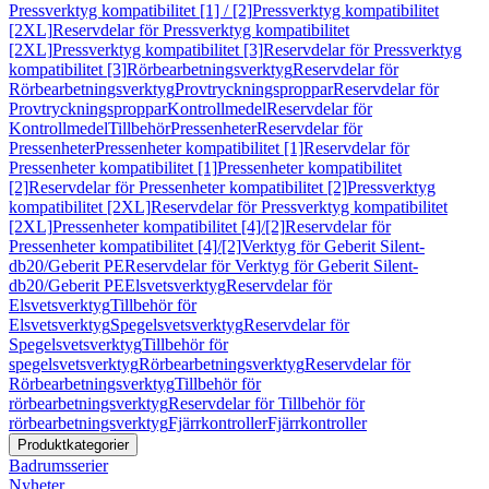
Pressverktyg kompatibilitet [1] / [2]
Pressverktyg kompatibilitet
[2XL]
Reservdelar för Pressverktyg kompatibilitet
[2XL]
Pressverktyg kompatibilitet [3]
Reservdelar för Pressverktyg
kompatibilitet [3]
Rörbearbetningsverktyg
Reservdelar för
Rörbearbetningsverktyg
Provtryckningsproppar
Reservdelar för
Provtryckningsproppar
Kontrollmedel
Reservdelar för
Kontrollmedel
Tillbehör
Pressenheter
Reservdelar för
Pressenheter
Pressenheter kompatibilitet [1]
Reservdelar för
Pressenheter kompatibilitet [1]
Pressenheter kompatibilitet
[2]
Reservdelar för Pressenheter kompatibilitet [2]
Pressverktyg
kompatibilitet [2XL]
Reservdelar för Pressverktyg kompatibilitet
[2XL]
Pressenheter kompatibilitet [4]/[2]
Reservdelar för
Pressenheter kompatibilitet [4]/[2]
Verktyg för Geberit Silent-
db20/Geberit PE
Reservdelar för Verktyg för Geberit Silent-
db20/Geberit PE
Elsvetsverktyg
Reservdelar för
Elsvetsverktyg
Tillbehör för
Elsvetsverktyg
Spegelsvetsverktyg
Reservdelar för
Spegelsvetsverktyg
Tillbehör för
spegelsvetsverktyg
Rörbearbetningsverktyg
Reservdelar för
Rörbearbetningsverktyg
Tillbehör för
rörbearbetningsverktyg
Reservdelar för Tillbehör för
rörbearbetningsverktyg
Fjärrkontroller
Fjärrkontroller
Produktkategorier
Badrumsserier
Nyheter