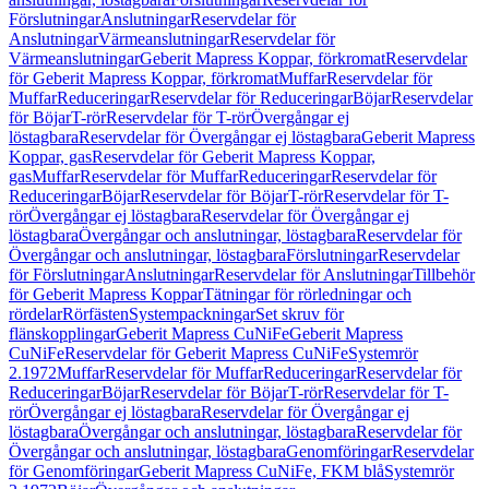
Förslutningar
Anslutningar
Reservdelar för
Anslutningar
Värmeanslutningar
Reservdelar för
Värmeanslutningar
Geberit Mapress Koppar, förkromat
Reservdelar
för Geberit Mapress Koppar, förkromat
Muffar
Reservdelar för
Muffar
Reduceringar
Reservdelar för Reduceringar
Böjar
Reservdelar
för Böjar
T-rör
Reservdelar för T-rör
Övergångar ej
löstagbara
Reservdelar för Övergångar ej löstagbara
Geberit Mapress
Koppar, gas
Reservdelar för Geberit Mapress Koppar,
gas
Muffar
Reservdelar för Muffar
Reduceringar
Reservdelar för
Reduceringar
Böjar
Reservdelar för Böjar
T-rör
Reservdelar för T-
rör
Övergångar ej löstagbara
Reservdelar för Övergångar ej
löstagbara
Övergångar och anslutningar, löstagbara
Reservdelar för
Övergångar och anslutningar, löstagbara
Förslutningar
Reservdelar
för Förslutningar
Anslutningar
Reservdelar för Anslutningar
Tillbehör
för Geberit Mapress Koppar
Tätningar för rörledningar och
rördelar
Rörfästen
Systempackningar
Set skruv för
flänskopplingar
Geberit Mapress CuNiFe
Geberit Mapress
CuNiFe
Reservdelar för Geberit Mapress CuNiFe
Systemrör
2.1972
Muffar
Reservdelar för Muffar
Reduceringar
Reservdelar för
Reduceringar
Böjar
Reservdelar för Böjar
T-rör
Reservdelar för T-
rör
Övergångar ej löstagbara
Reservdelar för Övergångar ej
löstagbara
Övergångar och anslutningar, löstagbara
Reservdelar för
Övergångar och anslutningar, löstagbara
Genomföringar
Reservdelar
för Genomföringar
Geberit Mapress CuNiFe, FKM blå
Systemrör