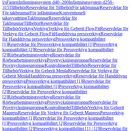
l/s
Fästen
Infästningssystem d40–200
Infästningssystem d250–
315
Tillbehör
Reservdelar för Tillbehör
För takbrunnar
Reservdelar för
För takbrunnar
För infästningar
Konventionell
takavvattning
Takbrunnar
Reservdelar för
Takbrunnar
Tillbehör
Reservdelar för
Tillbehör
Verktyg
Verktyg
Verktyg för Geberit FlowFit
Reservdelar för
Verktyg för Geberit FlowFit
Handdrivna pressverktyg
Reservdelar
för Handdrivna pressverktyg
Pressverktyg kompatibilitet
[1]
Reservdelar för Pressverktyg kompatibilitet [1]
Pressverktyg
kompatibilitet [2]
Reservdelar för Pressverktyg kompatibilitet
[2]
Rörbearbetningsverktyg
Reservdelar för
Rörbearbetningsverktyg
Provtryckningsproppar
Reservdelar för
Provtryckningsproppar
Kontrollmedel
Tillbehör
Reservdelar för
Tillbehör
Verktyg för Geberit Mepla
Reservdelar för Verktyg för
Geberit Mepla
Handdrivna pressverktyg
Reservdelar för Handdrivna
pressverktyg
Pressverktyg kompatibilitet [1]
Reservdelar för
Pressverktyg kompatibilitet [1]
Pressverktyg kompatibilitet
[2]
Reservdelar för Pressverktyg kompatibilitet
[2]
Rörbearbetningsverktyg
Reservdelar för
Rörbearbetningsverktyg
Provtryckningsproppar
Reservdelar för
Provtryckningsproppar
Kontrollmedel
Tillbehör
Verktyg för Geberit
Mapress
Reservdelar för Verktyg för Geberit Mapress
Pressverktyg
kompatibilitet [1]
Reservdelar för Pressverktyg kompatibilitet
[1]
Pressverktyg kompatibilitet [2]
Reservdelar för Pressverktyg
kompatibilitet [2]
Pressverktyg kompatibilitet [1] / [2]
Reservdelar för