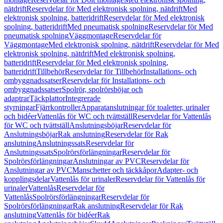
nätdrift
Reservdelar för Med elektronisk spolning, nätdrift
Med
elektronisk spolning, batteridrift
Reservdelar för Med elektronisk
spolning, batteridrift
Med pneumatisk spolning
Reservdelar för Med
pneumatisk spolning
Väggmontage
Reservdelar för
Väggmontage
Med elektronisk spolning, nätdrift
Reservdelar för Med
elektronisk spolning, nätdrift
Med elektronisk spolning,
batteridrift
Reservdelar för Med elektronisk spolning,
batteridrift
Tillbehör
Reservdelar för Tillbehör
Installations- och
ombyggnadssatser
Reservdelar för Installations- och
ombyggnadssatser
Spolrör, spolrörsböjar och
adaptrar
Täckplattor
Integrerade
styrningar
Fjärrkontroller
Apparatanslutningar för toaletter, urinaler
och bidéer
Vattenlås för WC och tvättställ
Reservdelar för Vattenlås
för WC och tvättställ
Anslutningsböjar
Reservdelar för
Anslutningsböjar
Rak anslutning
Reservdelar för Rak
anslutning
Anslutningssats
Reservdelar för
Anslutningssats
Spolrörsförlängningar
Reservdelar för
Spolrörsförlängningar
Anslutningar av PVC
Reservdelar för
Anslutningar av PVC
Manschetter och täckkåpor
Adapter- och
kopplingsdelar
Vattenlås för urinaler
Reservdelar för Vattenlås för
urinaler
Vattenlås
Reservdelar för
Vattenlås
Spolrörsförlängningar
Reservdelar för
Spolrörsförlängningar
Rak anslutning
Reservdelar för Rak
anslutning
Vattenlås för bidéer
Rak