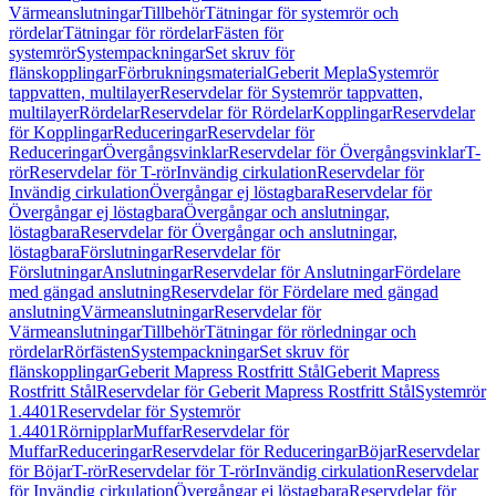
Värmeanslutningar
Tillbehör
Tätningar för systemrör och
rördelar
Tätningar för rördelar
Fästen för
systemrör
Systempackningar
Set skruv för
flänskopplingar
Förbrukningsmaterial
Geberit Mepla
Systemrör
tappvatten, multilayer
Reservdelar för Systemrör tappvatten,
multilayer
Rördelar
Reservdelar för Rördelar
Kopplingar
Reservdelar
för Kopplingar
Reduceringar
Reservdelar för
Reduceringar
Övergångsvinklar
Reservdelar för Övergångsvinklar
T-
rör
Reservdelar för T-rör
Invändig cirkulation
Reservdelar för
Invändig cirkulation
Övergångar ej löstagbara
Reservdelar för
Övergångar ej löstagbara
Övergångar och anslutningar,
löstagbara
Reservdelar för Övergångar och anslutningar,
löstagbara
Förslutningar
Reservdelar för
Förslutningar
Anslutningar
Reservdelar för Anslutningar
Fördelare
med gängad anslutning
Reservdelar för Fördelare med gängad
anslutning
Värmeanslutningar
Reservdelar för
Värmeanslutningar
Tillbehör
Tätningar för rörledningar och
rördelar
Rörfästen
Systempackningar
Set skruv för
flänskopplingar
Geberit Mapress Rostfritt Stål
Geberit Mapress
Rostfritt Stål
Reservdelar för Geberit Mapress Rostfritt Stål
Systemrör
1.4401
Reservdelar för Systemrör
1.4401
Rörnipplar
Muffar
Reservdelar för
Muffar
Reduceringar
Reservdelar för Reduceringar
Böjar
Reservdelar
för Böjar
T-rör
Reservdelar för T-rör
Invändig cirkulation
Reservdelar
för Invändig cirkulation
Övergångar ej löstagbara
Reservdelar för