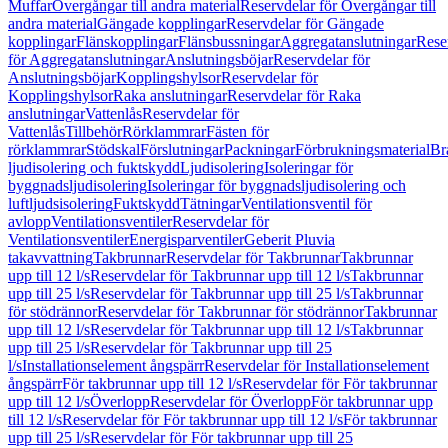
Muffar
Övergångar till andra material
Reservdelar för Övergångar till
andra material
Gängade kopplingar
Reservdelar för Gängade
kopplingar
Flänskopplingar
Flänsbussningar
Aggregatanslutningar
Rese
för Aggregatanslutningar
Anslutningsböjar
Reservdelar för
Anslutningsböjar
Kopplingshylsor
Reservdelar för
Kopplingshylsor
Raka anslutningar
Reservdelar för Raka
anslutningar
Vattenlås
Reservdelar för
Vattenlås
Tillbehör
Rörklammrar
Fästen för
rörklammrar
Stödskal
Förslutningar
Packningar
Förbrukningsmaterial
Br
ljudisolering och fuktskydd
Ljudisolering
Isoleringar för
byggnadsljudisolering
Isoleringar för byggnadsljudisolering och
luftljudsisolering
Fuktskydd
Tätningar
Ventilationsventil för
avlopp
Ventilationsventiler
Reservdelar för
Ventilationsventiler
Energisparventiler
Geberit Pluvia
takavvattning
Takbrunnar
Reservdelar för Takbrunnar
Takbrunnar
upp till 12 l/s
Reservdelar för Takbrunnar upp till 12 l/s
Takbrunnar
upp till 25 l/s
Reservdelar för Takbrunnar upp till 25 l/s
Takbrunnar
för stödrännor
Reservdelar för Takbrunnar för stödrännor
Takbrunnar
upp till 12 l/s
Reservdelar för Takbrunnar upp till 12 l/s
Takbrunnar
upp till 25 l/s
Reservdelar för Takbrunnar upp till 25
l/s
Installationselement ångspärr
Reservdelar för Installationselement
ångspärr
För takbrunnar upp till 12 l/s
Reservdelar för För takbrunnar
upp till 12 l/s
Överlopp
Reservdelar för Överlopp
För takbrunnar upp
till 12 l/s
Reservdelar för För takbrunnar upp till 12 l/s
För takbrunnar
upp till 25 l/s
Reservdelar för För takbrunnar upp till 25