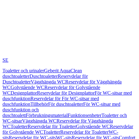
SE
Toaletter och urinaler
Geberit AquaClean
duschtoaletter
Duschtoaletter
Reservdelar för
Duschtoaletter
Vägghängda WC
Reservdelar för Vägghängda
WC
Golvstående WC
Reservdelar för Golvstående
WC
Designplattor
Reservdelar för Designplattor
För WC-sitsar med
duschfunktion
Reservdelar för För WC-sitsar med
duschfunktion
Tillbehör
För duschtoaletter
För WC-sitsar med
duschfunktion och
duschtoalett
Förbrukningsmaterial
Funktionsenheter
Toaletter och
WC-sitsar
Vägghängda WC
Reservdelar för Vägghängda
WC
Toaletter
Reservdelar för Toaletter
Golvstående WC
Reservdelar
för Golvstående WC
Toaletter
Reservdelar för Toaletter
WC-
sits
Reservdelar för WC-sits
WC-sits
Reservdelar för WC-sits
Comfort