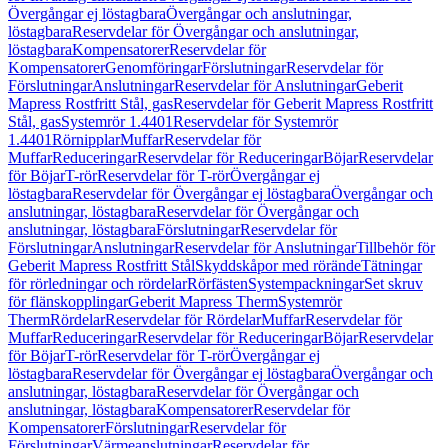
Övergångar ej löstagbara
Övergångar och anslutningar,
löstagbara
Reservdelar för Övergångar och anslutningar,
löstagbara
Kompensatorer
Reservdelar för
Kompensatorer
Genomföringar
Förslutningar
Reservdelar för
Förslutningar
Anslutningar
Reservdelar för Anslutningar
Geberit
Mapress Rostfritt Stål, gas
Reservdelar för Geberit Mapress Rostfritt
Stål, gas
Systemrör 1.4401
Reservdelar för Systemrör
1.4401
Rörnipplar
Muffar
Reservdelar för
Muffar
Reduceringar
Reservdelar för Reduceringar
Böjar
Reservdelar
för Böjar
T-rör
Reservdelar för T-rör
Övergångar ej
löstagbara
Reservdelar för Övergångar ej löstagbara
Övergångar och
anslutningar, löstagbara
Reservdelar för Övergångar och
anslutningar, löstagbara
Förslutningar
Reservdelar för
Förslutningar
Anslutningar
Reservdelar för Anslutningar
Tillbehör för
Geberit Mapress Rostfritt Stål
Skyddskåpor med rörände
Tätningar
för rörledningar och rördelar
Rörfästen
Systempackningar
Set skruv
för flänskopplingar
Geberit Mapress Therm
Systemrör
Therm
Rördelar
Reservdelar för Rördelar
Muffar
Reservdelar för
Muffar
Reduceringar
Reservdelar för Reduceringar
Böjar
Reservdelar
för Böjar
T-rör
Reservdelar för T-rör
Övergångar ej
löstagbara
Reservdelar för Övergångar ej löstagbara
Övergångar och
anslutningar, löstagbara
Reservdelar för Övergångar och
anslutningar, löstagbara
Kompensatorer
Reservdelar för
Kompensatorer
Förslutningar
Reservdelar för
Förslutningar
Värmeanslutningar
Reservdelar för