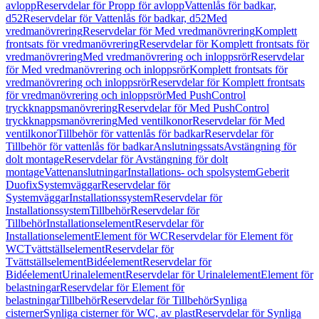
avlopp
Reservdelar för Propp för avlopp
Vattenlås för badkar,
d52
Reservdelar för Vattenlås för badkar, d52
Med
vredmanövrering
Reservdelar för Med vredmanövrering
Komplett
frontsats för vredmanövrering
Reservdelar för Komplett frontsats för
vredmanövrering
Med vredmanövrering och inloppsrör
Reservdelar
för Med vredmanövrering och inloppsrör
Komplett frontsats för
vredmanövrering och inloppsrör
Reservdelar för Komplett frontsats
för vredmanövrering och inloppsrör
Med PushControl
tryckknappsmanövrering
Reservdelar för Med PushControl
tryckknappsmanövrering
Med ventilkonor
Reservdelar för Med
ventilkonor
Tillbehör för vattenlås för badkar
Reservdelar för
Tillbehör för vattenlås för badkar
Anslutningssats
Avstängning för
dolt montage
Reservdelar för Avstängning för dolt
montage
Vattenanslutningar
Installations- och spolsystem
Geberit
Duofix
Systemväggar
Reservdelar för
Systemväggar
Installationssystem
Reservdelar för
Installationssystem
Tillbehör
Reservdelar för
Tillbehör
Installationselement
Reservdelar för
Installationselement
Element för WC
Reservdelar för Element för
WC
Tvättställselement
Reservdelar för
Tvättställselement
Bidéelement
Reservdelar för
Bidéelement
Urinalelement
Reservdelar för Urinalelement
Element för
belastningar
Reservdelar för Element för
belastningar
Tillbehör
Reservdelar för Tillbehör
Synliga
cisterner
Synliga cisterner för WC, av plast
Reservdelar för Synliga