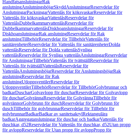
Handfatsanslutningar
Rak
anslutning
Anslutningsböjar
Skydd
Anslutningar
Reservdelar för
Anslutningar
Packningar
Vattenlås för köksvaskar
Reservdelar för
Vattenlås för köksvaskar
Vattenlås
Reservdelar för
Vattenlås
Dubbelkammarvattenlås
Reservdelar för
Dubbelkammarvattenlås
Diskhoanslutningar
Reservdelar för
Diskhoanslutningar
Rak anslutning
Reservdelar för Rak
anslutning
Tillbehör
Reservdelar för Tillbehör
Vattenlås för
sanitärenheter
Reservdelar för Vattenlås för sanitärenheter
Dolda
vattenlås
Reservdelar för Dolda vattenlås
Synliga
vattenlås
Reservdelar för Synliga vattenlås
Anslutningar
Reservdelar
för Anslutningar
Tillbehör
Vattenlås för tvättställ
Reservdelar för
Vattenlås för tvättställ
Vattenlås
Reservdelar för
Vattenlås
Anslutningsböjar
Reservdelar för Anslutningsböjar
Rak
anslutning
Reservdelar för Rak
anslutning
Utloppsventiler
Reservdelar för
Utloppsventiler
Tillbehör
Reservdelar för Tillbehör
Golvbrunnar och
badkar
Duschar
Golvavlopp för duschar
Reservdelar för Golvavlopp
för duschar
Golvränna
Reservdelar för Golvränna
Tillbehör för
golvrännor
Golvbrunn för dusch
Reservdelar för Golvbrunn för
dusch
Tillbehör för golvbrunnar
Reservdelar för Tillbehör för
golvbrunnar
Badkar
Badkar av sanitetsakryl
Rektangulära
badkar
Aggregatanslutningar för duschar och badkar
Vattenlås för
duschkar, d52
Reservdelar för Vattenlås för duschkar, d52
Utan propp
för avlopp
Reservdelar för Utan propp för avlopp
Propp för