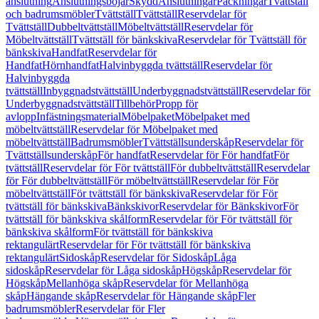
anslutning
Anslutningsböjar
Skydd
Anslutningar
Packningar
Tvättställ
och badrumsmöbler
Tvättställ
Tvättställ
Reservdelar för
Tvättställ
Dubbeltvättställ
Möbeltvättställ
Reservdelar för
Möbeltvättställ
Tvättställ för bänkskiva
Reservdelar för Tvättställ för
bänkskiva
Handfat
Reservdelar för
Handfat
Hörnhandfat
Halvinbyggda tvättställ
Reservdelar för
Halvinbyggda
tvättställ
Inbyggnadstvättställ
Underbyggnadstvättställ
Reservdelar för
Underbyggnadstvättställ
Tillbehör
Propp för
avlopp
Infästningsmaterial
Möbelpaket
Möbelpaket med
möbeltvättställ
Reservdelar för Möbelpaket med
möbeltvättställ
Badrumsmöbler
Tvättställsunderskåp
Reservdelar för
Tvättställsunderskåp
För handfat
Reservdelar för För handfat
För
tvättställ
Reservdelar för För tvättställ
För dubbeltvättställ
Reservdelar
för För dubbeltvättställ
För möbeltvättställ
Reservdelar för För
möbeltvättställ
För tvättställ för bänkskiva
Reservdelar för För
tvättställ för bänkskiva
Bänkskivor
Reservdelar för Bänkskivor
För
tvättställ för bänkskiva skålform
Reservdelar för För tvättställ för
bänkskiva skålform
För tvättställ för bänkskiva
rektangulärt
Reservdelar för För tvättställ för bänkskiva
rektangulärt
Sidoskåp
Reservdelar för Sidoskåp
Låga
sidoskåp
Reservdelar för Låga sidoskåp
Högskåp
Reservdelar för
Högskåp
Mellanhöga skåp
Reservdelar för Mellanhöga
skåp
Hängande skåp
Reservdelar för Hängande skåp
Fler
badrumsmöbler
Reservdelar för Fler