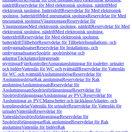
nätdrift
Reservdelar för Med elektronisk spolning, nätdrift
Med
elektronisk spolning, batteridrift
Reservdelar för Med elektronisk
spolning, batteridrift
Med pneumatisk spolning
Reservdelar för Med
pneumatisk spolning
Väggmontage
Reservdelar för
Väggmontage
Med elektronisk spolning, nätdrift
Reservdelar för Med
elektronisk spolning, nätdrift
Med elektronisk spolning,
batteridrift
Reservdelar för Med elektronisk spolning,
batteridrift
Tillbehör
Reservdelar för Tillbehör
Installations- och
ombyggnadssatser
Reservdelar för Installations- och
ombyggnadssatser
Spolrör, spolrörsböjar och
adaptrar
Täckplattor
Integrerade
styrningar
Fjärrkontroller
Apparatanslutningar för toaletter, urinaler
och bidéer
Vattenlås för WC och tvättställ
Reservdelar för Vattenlås
för WC och tvättställ
Anslutningsböjar
Reservdelar för
Anslutningsböjar
Rak anslutning
Reservdelar för Rak
anslutning
Anslutningssats
Reservdelar för
Anslutningssats
Spolrörsförlängningar
Reservdelar för
Spolrörsförlängningar
Anslutningar av PVC
Reservdelar för
Anslutningar av PVC
Manschetter och täckkåpor
Adapter- och
kopplingsdelar
Vattenlås för urinaler
Reservdelar för Vattenlås för
urinaler
Vattenlås
Reservdelar för
Vattenlås
Spolrörsförlängningar
Reservdelar för
Spolrörsförlängningar
Rak anslutning
Reservdelar för Rak
anslutning
Vattenlås för bidéer
Rak