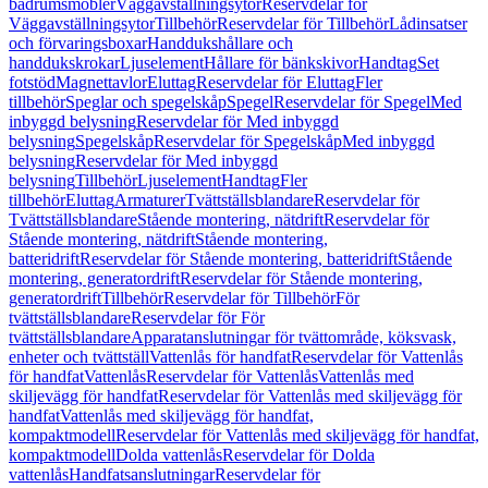
badrumsmöbler
Väggavställningsytor
Reservdelar för
Väggavställningsytor
Tillbehör
Reservdelar för Tillbehör
Lådinsatser
och förvaringsboxar
Handdukshållare och
handdukskrokar
Ljuselement
Hållare för bänkskivor
Handtag
Set
fotstöd
Magnettavlor
Eluttag
Reservdelar för Eluttag
Fler
tillbehör
Speglar och spegelskåp
Spegel
Reservdelar för Spegel
Med
inbyggd belysning
Reservdelar för Med inbyggd
belysning
Spegelskåp
Reservdelar för Spegelskåp
Med inbyggd
belysning
Reservdelar för Med inbyggd
belysning
Tillbehör
Ljuselement
Handtag
Fler
tillbehör
Eluttag
Armaturer
Tvättställsblandare
Reservdelar för
Tvättställsblandare
Stående montering, nätdrift
Reservdelar för
Stående montering, nätdrift
Stående montering,
batteridrift
Reservdelar för Stående montering, batteridrift
Stående
montering, generatordrift
Reservdelar för Stående montering,
generatordrift
Tillbehör
Reservdelar för Tillbehör
För
tvättställsblandare
Reservdelar för För
tvättställsblandare
Apparatanslutningar för tvättområde, köksvask,
enheter och tvättställ
Vattenlås för handfat
Reservdelar för Vattenlås
för handfat
Vattenlås
Reservdelar för Vattenlås
Vattenlås med
skiljevägg för handfat
Reservdelar för Vattenlås med skiljevägg för
handfat
Vattenlås med skiljevägg för handfat,
kompaktmodell
Reservdelar för Vattenlås med skiljevägg för handfat,
kompaktmodell
Dolda vattenlås
Reservdelar för Dolda
vattenlås
Handfatsanslutningar
Reservdelar för