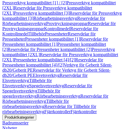
Pressverktyg kompatibilitet [1] / [2]
Pressverktyg kompatibilitet
[2XL]
Reservdelar för Pressverktyg kompatibilitet
[2XL]
Pressverktyg kompatibilitet [3]
Reservdelar för Pressverktyg
kompatibilitet [3]
Rörbearbetningsverktyg
Reservdelar för
Rörbearbetningsverktyg
Provtryckningsproppar
Reservdelar för
Provtryckningsproppar
Kontrollmedel
Reservdelar för
Kontrollmedel
Tillbehör
Pressenheter
Reservdelar för
Pressenheter
Pressenheter kompatibilitet [1]
Reservdelar för
Pressenheter kompatibilitet [1]
Pressenheter kompatibilitet
[2]
Reservdelar för Pressenheter kompatibilitet [2]
Pressverktyg
kompatibilitet [2XL]
Reservdelar för Pressverktyg kompatibilitet
[2XL]
Pressenheter kompatibilitet [4]/[2]
Reservdelar för
Pressenheter kompatibilitet [4]/[2]
Verktyg för Geberit Silent-
db20/Geberit PE
Reservdelar för Verktyg för Geberit Silent-
db20/Geberit PE
Elsvetsverktyg
Reservdelar för
Elsvetsverktyg
Tillbehör för
Elsvetsverktyg
Spegelsvetsverktyg
Reservdelar för
Spegelsvetsverktyg
Tillbehör för
spegelsvetsverktyg
Rörbearbetningsverktyg
Reservdelar för
Rörbearbetningsverktyg
Tillbehör för
rörbearbetningsverktyg
Reservdelar för Tillbehör för
rörbearbetningsverktyg
Fjärrkontroller
Fjärrkontroller
Produktkategorier
Badrumsserier
Nyheter