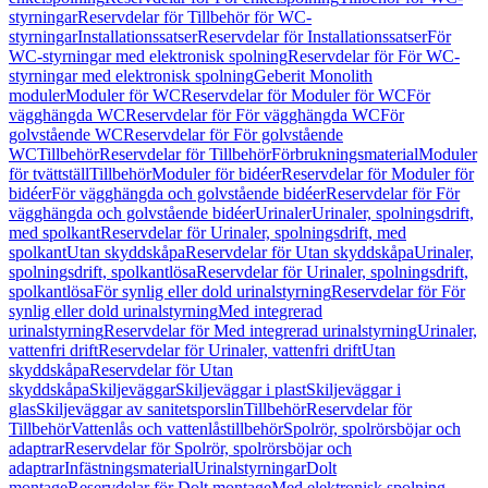
styrningar
Reservdelar för Tillbehör för WC-
styrningar
Installationssatser
Reservdelar för Installationssatser
För
WC-styrningar med elektronisk spolning
Reservdelar för För WC-
styrningar med elektronisk spolning
Geberit Monolith
moduler
Moduler för WC
Reservdelar för Moduler för WC
För
vägghängda WC
Reservdelar för För vägghängda WC
För
golvstående WC
Reservdelar för För golvstående
WC
Tillbehör
Reservdelar för Tillbehör
Förbrukningsmaterial
Moduler
för tvättställ
Tillbehör
Moduler för bidéer
Reservdelar för Moduler för
bidéer
För vägghängda och golvstående bidéer
Reservdelar för För
vägghängda och golvstående bidéer
Urinaler
Urinaler, spolningsdrift,
med spolkant
Reservdelar för Urinaler, spolningsdrift, med
spolkant
Utan skyddskåpa
Reservdelar för Utan skyddskåpa
Urinaler,
spolningsdrift, spolkantlösa
Reservdelar för Urinaler, spolningsdrift,
spolkantlösa
För synlig eller dold urinalstyrning
Reservdelar för För
synlig eller dold urinalstyrning
Med integrerad
urinalstyrning
Reservdelar för Med integrerad urinalstyrning
Urinaler,
vattenfri drift
Reservdelar för Urinaler, vattenfri drift
Utan
skyddskåpa
Reservdelar för Utan
skyddskåpa
Skiljeväggar
Skiljeväggar i plast
Skiljeväggar i
glas
Skiljeväggar av sanitetsporslin
Tillbehör
Reservdelar för
Tillbehör
Vattenlås och vattenlåstillbehör
Spolrör, spolrörsböjar och
adaptrar
Reservdelar för Spolrör, spolrörsböjar och
adaptrar
Infästningsmaterial
Urinalstyrningar
Dolt
montage
Reservdelar för Dolt montage
Med elektronisk spolning,