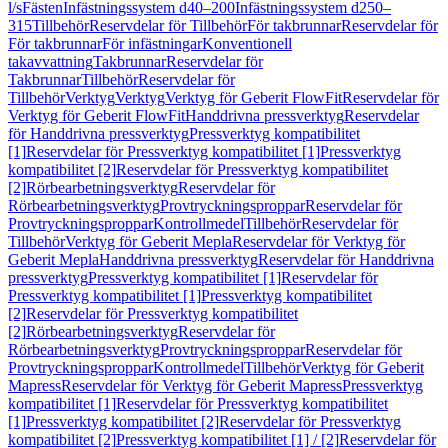
l/s
Fästen
Infästningssystem d40–200
Infästningssystem d250–
315
Tillbehör
Reservdelar för Tillbehör
För takbrunnar
Reservdelar för
För takbrunnar
För infästningar
Konventionell
takavvattning
Takbrunnar
Reservdelar för
Takbrunnar
Tillbehör
Reservdelar för
Tillbehör
Verktyg
Verktyg
Verktyg för Geberit FlowFit
Reservdelar för
Verktyg för Geberit FlowFit
Handdrivna pressverktyg
Reservdelar
för Handdrivna pressverktyg
Pressverktyg kompatibilitet
[1]
Reservdelar för Pressverktyg kompatibilitet [1]
Pressverktyg
kompatibilitet [2]
Reservdelar för Pressverktyg kompatibilitet
[2]
Rörbearbetningsverktyg
Reservdelar för
Rörbearbetningsverktyg
Provtryckningsproppar
Reservdelar för
Provtryckningsproppar
Kontrollmedel
Tillbehör
Reservdelar för
Tillbehör
Verktyg för Geberit Mepla
Reservdelar för Verktyg för
Geberit Mepla
Handdrivna pressverktyg
Reservdelar för Handdrivna
pressverktyg
Pressverktyg kompatibilitet [1]
Reservdelar för
Pressverktyg kompatibilitet [1]
Pressverktyg kompatibilitet
[2]
Reservdelar för Pressverktyg kompatibilitet
[2]
Rörbearbetningsverktyg
Reservdelar för
Rörbearbetningsverktyg
Provtryckningsproppar
Reservdelar för
Provtryckningsproppar
Kontrollmedel
Tillbehör
Verktyg för Geberit
Mapress
Reservdelar för Verktyg för Geberit Mapress
Pressverktyg
kompatibilitet [1]
Reservdelar för Pressverktyg kompatibilitet
[1]
Pressverktyg kompatibilitet [2]
Reservdelar för Pressverktyg
kompatibilitet [2]
Pressverktyg kompatibilitet [1] / [2]
Reservdelar för