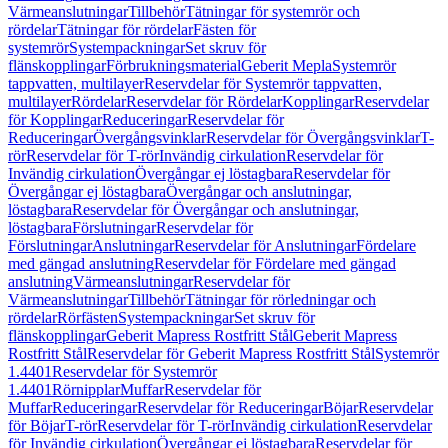
Värmeanslutningar
Tillbehör
Tätningar för systemrör och
rördelar
Tätningar för rördelar
Fästen för
systemrör
Systempackningar
Set skruv för
flänskopplingar
Förbrukningsmaterial
Geberit Mepla
Systemrör
tappvatten, multilayer
Reservdelar för Systemrör tappvatten,
multilayer
Rördelar
Reservdelar för Rördelar
Kopplingar
Reservdelar
för Kopplingar
Reduceringar
Reservdelar för
Reduceringar
Övergångsvinklar
Reservdelar för Övergångsvinklar
T-
rör
Reservdelar för T-rör
Invändig cirkulation
Reservdelar för
Invändig cirkulation
Övergångar ej löstagbara
Reservdelar för
Övergångar ej löstagbara
Övergångar och anslutningar,
löstagbara
Reservdelar för Övergångar och anslutningar,
löstagbara
Förslutningar
Reservdelar för
Förslutningar
Anslutningar
Reservdelar för Anslutningar
Fördelare
med gängad anslutning
Reservdelar för Fördelare med gängad
anslutning
Värmeanslutningar
Reservdelar för
Värmeanslutningar
Tillbehör
Tätningar för rörledningar och
rördelar
Rörfästen
Systempackningar
Set skruv för
flänskopplingar
Geberit Mapress Rostfritt Stål
Geberit Mapress
Rostfritt Stål
Reservdelar för Geberit Mapress Rostfritt Stål
Systemrör
1.4401
Reservdelar för Systemrör
1.4401
Rörnipplar
Muffar
Reservdelar för
Muffar
Reduceringar
Reservdelar för Reduceringar
Böjar
Reservdelar
för Böjar
T-rör
Reservdelar för T-rör
Invändig cirkulation
Reservdelar
för Invändig cirkulation
Övergångar ej löstagbara
Reservdelar för