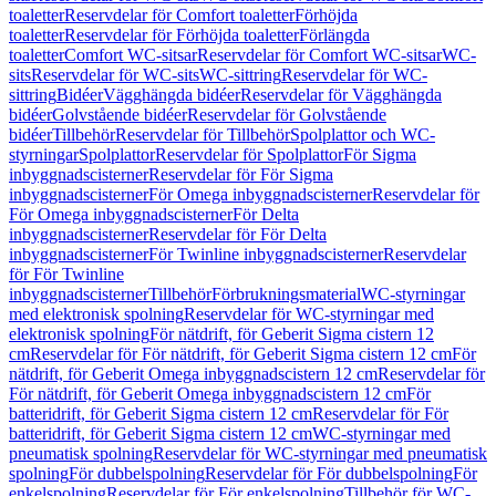
toaletter
Reservdelar för Comfort toaletter
Förhöjda
toaletter
Reservdelar för Förhöjda toaletter
Förlängda
toaletter
Comfort WC-sitsar
Reservdelar för Comfort WC-sitsar
WC-
sits
Reservdelar för WC-sits
WC-sittring
Reservdelar för WC-
sittring
Bidéer
Vägghängda bidéer
Reservdelar för Vägghängda
bidéer
Golvstående bidéer
Reservdelar för Golvstående
bidéer
Tillbehör
Reservdelar för Tillbehör
Spolplattor och WC-
styrningar
Spolplattor
Reservdelar för Spolplattor
För Sigma
inbyggnadscisterner
Reservdelar för För Sigma
inbyggnadscisterner
För Omega inbyggnadscisterner
Reservdelar för
För Omega inbyggnadscisterner
För Delta
inbyggnadscisterner
Reservdelar för För Delta
inbyggnadscisterner
För Twinline inbyggnadscisterner
Reservdelar
för För Twinline
inbyggnadscisterner
Tillbehör
Förbrukningsmaterial
WC-styrningar
med elektronisk spolning
Reservdelar för WC-styrningar med
elektronisk spolning
För nätdrift, för Geberit Sigma cistern 12
cm
Reservdelar för För nätdrift, för Geberit Sigma cistern 12 cm
För
nätdrift, för Geberit Omega inbyggnadscistern 12 cm
Reservdelar för
För nätdrift, för Geberit Omega inbyggnadscistern 12 cm
För
batteridrift, för Geberit Sigma cistern 12 cm
Reservdelar för För
batteridrift, för Geberit Sigma cistern 12 cm
WC-styrningar med
pneumatisk spolning
Reservdelar för WC-styrningar med pneumatisk
spolning
För dubbelspolning
Reservdelar för För dubbelspolning
För
enkelspolning
Reservdelar för För enkelspolning
Tillbehör för WC-