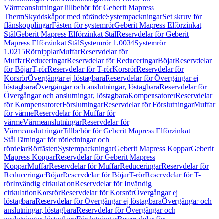
Värmeanslutningar
Tillbehör för Geberit Mapress
Therm
Skyddskåpor med rörände
Systempackningar
Set skruv för
flänskopplingar
Fästen för systemrör
Geberit Mapress Elförzinkat
Stål
Geberit Mapress Elförzinkat Stål
Reservdelar för Geberit
Mapress Elförzinkat Stål
Systemrör 1.0034
Systemrör
1.0215
Rörnipplar
Muffar
Reservdelar för
Muffar
Reduceringar
Reservdelar för Reduceringar
Böjar
Reservdelar
för Böjar
T-rör
Reservdelar för T-rör
Korsrör
Reservdelar för
Korsrör
Övergångar ej löstagbara
Reservdelar för Övergångar ej
löstagbara
Övergångar och anslutningar, löstagbara
Reservdelar för
Övergångar och anslutningar, löstagbara
Kompensatorer
Reservdelar
för Kompensatorer
Förslutningar
Reservdelar för Förslutningar
Muffar
för värme
Reservdelar för Muffar för
värme
Värmeanslutningar
Reservdelar för
Värmeanslutningar
Tillbehör för Geberit Mapress Elförzinkat
Stål
Tätningar för rörledningar och
rördelar
Rörfästen
Systempackningar
Geberit Mapress Koppar
Geberit
Mapress Koppar
Reservdelar för Geberit Mapress
Koppar
Muffar
Reservdelar för Muffar
Reduceringar
Reservdelar för
Reduceringar
Böjar
Reservdelar för Böjar
T-rör
Reservdelar för T-
rör
Invändig cirkulation
Reservdelar för Invändig
cirkulation
Korsrör
Reservdelar för Korsrör
Övergångar ej
löstagbara
Reservdelar för Övergångar ej löstagbara
Övergångar och
anslutningar, löstagbara
Reservdelar för Övergångar och
anslutningar, löstagbara
Förslutningar
Reservdelar för