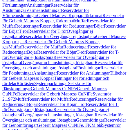
Förslutningar
Anslutningar
Reservdelar för
Anslutningar
Värmeanslutningar
Reservdelar för
Värmeanslutningar
Geberit Mapress Koppar, förkromat
Reservdelar
för Geberit Mapress Koppar, förkromat
Muffar
Reservdelar för
Muffar
Reduceringar
Reservdelar för Reduceringar
Böjar
Reservdelar
för Böjar
T-rör
Reservdelar för T-rör
Övergångar ej
löstagbara
Reservdelar för Övergångar ej löstagbara
Geberit Mapress
Koppar, gas
Reservdelar för Geberit Mapress Koppar,
gas
Muffar
Reservdelar för Muffar
Reduceringar
Reservdelar för
Reduceringar
Böjar
Reservdelar för Böjar
T-rör
Reservdelar för T-
rör
Övergångar ej löstagbara
Reservdelar för Övergångar ej
löstagbara
Övergångar och anslutningar, löstagbara
Reservdelar för
Övergångar och anslutningar, löstagbara
Förslutningar
Reservdelar
för Förslutningar
Anslutningar
Reservdelar för Anslutningar
Tillbehör
för Geberit Mapress Koppar
Tätningar för rörledningar och
rördelar
Rörfästen
Systempackningar
Set skruv för
flänskopplingar
Geberit Mapress CuNiFe
Geberit Mapress
CuNiFe
Reservdelar för Geberit Mapress CuNiFe
Systemrör
2.1972
Muffar
Reservdelar för Muffar
Reduceringar
Reservdelar för
Reduceringar
Böjar
Reservdelar för Böjar
T-rör
Reservdelar för T-
rör
Övergångar ej löstagbara
Reservdelar för Övergångar ej
löstagbara
Övergångar och anslutningar, löstagbara
Reservdelar för
Övergångar och anslutningar, löstagbara
Genomföringar
Reservdelar
för Genomföringar
Geberit Mapress CuNiFe, FKM blå
Systemrör