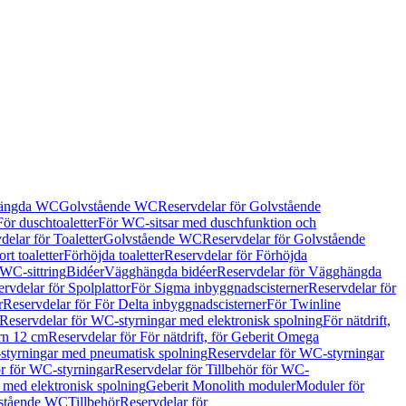
hängda WC
Golvstående WC
Reservdelar för Golvstående
För duschtoaletter
För WC-sitsar med duschfunktion och
delar för Toaletter
Golvstående WC
Reservdelar för Golvstående
rt toaletter
Förhöjda toaletter
Reservdelar för Förhöjda
 WC-sittring
Bidéer
Vägghängda bidéer
Reservdelar för Vägghängda
rvdelar för Spolplattor
För Sigma inbyggnadscisterner
Reservdelar för
r
Reservdelar för För Delta inbyggnadscisterner
För Twinline
Reservdelar för WC-styrningar med elektronisk spolning
För nätdrift,
ern 12 cm
Reservdelar för För nätdrift, för Geberit Omega
tyrningar med pneumatisk spolning
Reservdelar för WC-styrningar
ör för WC-styrningar
Reservdelar för Tillbehör för WC-
 med elektronisk spolning
Geberit Monolith moduler
Moduler för
vstående WC
Tillbehör
Reservdelar för