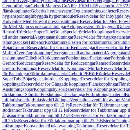
för T-rör
Övergångar ej löstagbara
Reservdelar för Övergångar ej lösta
Genomföringar
Geberit Mapress CuNiFe, FKM blå
Systemrör 2.1972
flänskopplingar
Geberits hygiensystem
Hygienspolningsenheter
Reserv
hygienspolning
Inbyggda hygienmoduler
Reservdelar för Inbyggda h
Kulventiler
Med FlowFit pressanslutningar
Reservdelar för Med FlowFi
för Med Mapress pressanslutningar
Avloppssystem för byggnad
Geberi
Rensrör
Rördelar SuperTube
Böjar
Specialrördelar
Kopplingar
Reservdel
till andra material
Aggregatanslutningar
Reservdelar för Aggregatanslu
tätningssockel
Tillbehör
Rörklammrar
Fästen för rörklammrar
Förslutnin
Böjar
Grenrör
Reservdelar för Grenrör
Reduceringar
Reservdelar för R
Muffar
Övergångskoppling
Övergångar till andra material
Aggregatansl
anslutningar
Tillbehör
Rörklammrar
Förslutningar
Packningar
Förbrukni
Grenrör
Reduceringar
Reservdelar för Reduceringar
Rensrör
Reservdela
Grenrör
Kopplingar
Reservdelar för Kopplingar
Muffar
Reservdelar för
för Packningar
Förbrukningsmaterial
Geberit PE
Rör
Rördelar
Reservdel
SuperTube
Böjar
Specialrördelar
Kopplingar
Reservdelar för Kopplinga
kopplingar
Reservdelar för Gängade kopplingar
Flänskopplingar
Fläns
Anslutningsböjar
Kopplingshylsor
Reservdelar för Kopplingshylsor
Rak
rörklammrar
Stödskal
Förslutningar
Packningar
Förbrukningsmaterial
Br
luftljudsisolering
Fuktskydd
Tätningar
Ventilationsventil för avlopp
Vent
Takbrunnar
Takbrunnar upp till 12 l/s
Reservdelar för Takbrunnar upp ti
stödrännor
Takbrunnar upp till 12 l/s
Reservdelar för Takbrunnar upp til
ångspärr
För takbrunnar upp till 12 l/s
Reservdelar för För takbrunnar up
till 25 l/s
Reservdelar för För takbrunnar upp till 25 l/s
Fästen
Infästnin
infästningar
Konventionell takavvattning
Takbrunnar
Reservdelar för T