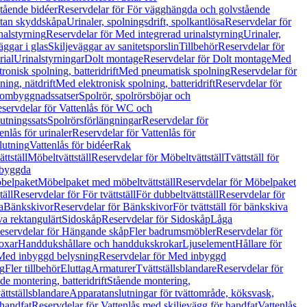
tående bidéer
Reservdelar för För vägghängda och golvstående
Utan skyddskåpa
Urinaler, spolningsdrift, spolkantlösa
Reservdelar för
nalstyrning
Reservdelar för Med integrerad urinalstyrning
Urinaler,
äggar i glas
Skiljeväggar av sanitetsporslin
Tillbehör
Reservdelar för
rial
Urinalstyrningar
Dolt montage
Reservdelar för Dolt montage
Med
onisk spolning, batteridrift
Med pneumatisk spolning
Reservdelar för
ing, nätdrift
Med elektronisk spolning, batteridrift
Reservdelar för
h ombyggnadssatser
Spolrör, spolrörsböjar och
servdelar för Vattenlås för WC och
utningssats
Spolrörsförlängningar
Reservdelar för
enlås för urinaler
Reservdelar för Vattenlås för
lutning
Vattenlås för bidéer
Rak
ttställ
Möbeltvättställ
Reservdelar för Möbeltvättställ
Tvättställ för
nbyggda
belpaket
Möbelpaket med möbeltvättställ
Reservdelar för Möbelpaket
täll
Reservdelar för För tvättställ
För dubbeltvättställ
Reservdelar för
a
Bänkskivor
Reservdelar för Bänkskivor
För tvättställ för bänkskiva
va rektangulärt
Sidoskåp
Reservdelar för Sidoskåp
Låga
eservdelar för Hängande skåp
Fler badrumsmöbler
Reservdelar för
oxar
Handdukshållare och handdukskrokar
Ljuselement
Hållare för
Med inbyggd belysning
Reservdelar för Med inbyggd
g
Fler tillbehör
Eluttag
Armaturer
Tvättställsblandare
Reservdelar för
de montering, batteridrift
Stående montering,
ättställsblandare
Apparatanslutningar för tvättområde, köksvask,
 handfat
Reservdelar för Vattenlås med skiljevägg för handfat
Vattenlås