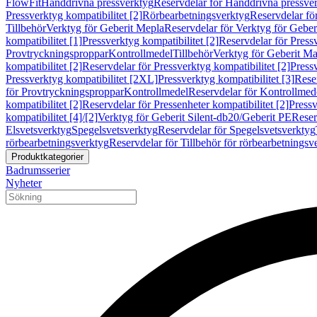
FlowFit
Handdrivna pressverktyg
Reservdelar för Handdrivna pressve
Pressverktyg kompatibilitet [2]
Rörbearbetningsverktyg
Reservdelar fö
Tillbehör
Verktyg för Geberit Mepla
Reservdelar för Verktyg för Geber
kompatibilitet [1]
Pressverktyg kompatibilitet [2]
Reservdelar för Pressv
Provtryckningsproppar
Kontrollmedel
Tillbehör
Verktyg för Geberit Ma
kompatibilitet [2]
Reservdelar för Pressverktyg kompatibilitet [2]
Pressv
Pressverktyg kompatibilitet [2XL]
Pressverktyg kompatibilitet [3]
Reser
för Provtryckningsproppar
Kontrollmedel
Reservdelar för Kontrollmed
kompatibilitet [2]
Reservdelar för Pressenheter kompatibilitet [2]
Pressv
kompatibilitet [4]/[2]
Verktyg för Geberit Silent-db20/Geberit PE
Reser
Elsvetsverktyg
Spegelsvetsverktyg
Reservdelar för Spegelsvetsverktyg
rörbearbetningsverktyg
Reservdelar för Tillbehör för rörbearbetningsv
Produktkategorier
Badrumsserier
Nyheter