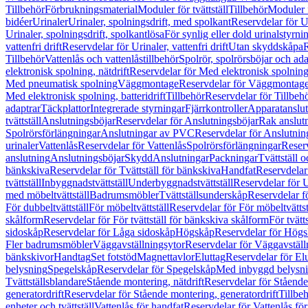
Tillbehör
Förbrukningsmaterial
Moduler för tvättställ
Tillbehör
Moduler 
bidéer
Urinaler
Urinaler, spolningsdrift, med spolkant
Reservdelar för U
Urinaler, spolningsdrift, spolkantlösa
För synlig eller dold urinalstyrni
vattenfri drift
Reservdelar för Urinaler, vattenfri drift
Utan skyddskåpa
R
Tillbehör
Vattenlås och vattenlåstillbehör
Spolrör, spolrörsböjar och ada
elektronisk spolning, nätdrift
Reservdelar för Med elektronisk spolning,
Med pneumatisk spolning
Väggmontage
Reservdelar för Väggmontag
Med elektronisk spolning, batteridrift
Tillbehör
Reservdelar för Tillbeh
adaptrar
Täckplattor
Integrerade styrningar
Fjärrkontroller
Apparatanslutn
tvättställ
Anslutningsböjar
Reservdelar för Anslutningsböjar
Rak anslut
Spolrörsförlängningar
Anslutningar av PVC
Reservdelar för Anslutni
urinaler
Vattenlås
Reservdelar för Vattenlås
Spolrörsförlängningar
Reserv
anslutning
Anslutningsböjar
Skydd
Anslutningar
Packningar
Tvättställ
bänkskiva
Reservdelar för Tvättställ för bänkskiva
Handfat
Reservdelar
tvättställ
Inbyggnadstvättställ
Underbyggnadstvättställ
Reservdelar för 
med möbeltvättställ
Badrumsmöbler
Tvättställsunderskåp
Reservdelar f
För dubbeltvättställ
För möbeltvättställ
Reservdelar för För möbeltvättst
skålform
Reservdelar för För tvättställ för bänkskiva skålform
För tvätt
sidoskåp
Reservdelar för Låga sidoskåp
Högskåp
Reservdelar för Hög
Fler badrumsmöbler
Väggavställningsytor
Reservdelar för Väggavställ
bänkskivor
Handtag
Set fotstöd
Magnettavlor
Eluttag
Reservdelar för El
belysning
Spegelskåp
Reservdelar för Spegelskåp
Med inbyggd belysn
Tvättställsblandare
Stående montering, nätdrift
Reservdelar för Stående
generatordrift
Reservdelar för Stående montering, generatordrift
Tillbe
enheter och tvättställ
Vattenlås för handfat
Reservdelar för Vattenlås fö