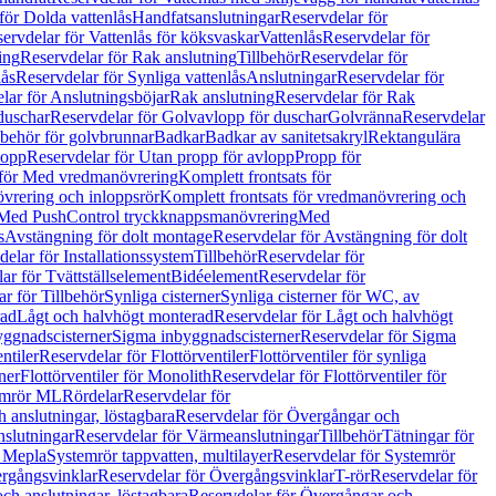
för Dolda vattenlås
Handfatsanslutningar
Reservdelar för
ervdelar för Vattenlås för köksvaskar
Vattenlås
Reservdelar för
ing
Reservdelar för Rak anslutning
Tillbehör
Reservdelar för
lås
Reservdelar för Synliga vattenlås
Anslutningar
Reservdelar för
lar för Anslutningsböjar
Rak anslutning
Reservdelar för Rak
duschar
Reservdelar för Golvavlopp för duschar
Golvränna
Reservdelar
lbehör för golvbrunnar
Badkar
Badkar av sanitetsakryl
Rektangulära
lopp
Reservdelar för Utan propp för avlopp
Propp för
 för Med vredmanövrering
Komplett frontsats för
vrering och inloppsrör
Komplett frontsats för vredmanövrering och
 Med PushControl tryckknappsmanövrering
Med
s
Avstängning för dolt montage
Reservdelar för Avstängning för dolt
elar för Installationssystem
Tillbehör
Reservdelar för
ar för Tvättställselement
Bidéelement
Reservdelar för
r för Tillbehör
Synliga cisterner
Synliga cisterner för WC, av
rad
Lågt och halvhögt monterad
Reservdelar för Lågt och halvhögt
yggnadscisterner
Sigma inbyggnadscisterner
Reservdelar för Sigma
ntiler
Reservdelar för Flottörventiler
Flottörventiler för synliga
ner
Flottörventiler för Monolith
Reservdelar för Flottörventiler för
emrör ML
Rördelar
Reservdelar för
 anslutningar, löstagbara
Reservdelar för Övergångar och
slutningar
Reservdelar för Värmeanslutningar
Tillbehör
Tätningar för
 Mepla
Systemrör tappvatten, multilayer
Reservdelar för Systemrör
rgångsvinklar
Reservdelar för Övergångsvinklar
T-rör
Reservdelar för
ch anslutningar, löstagbara
Reservdelar för Övergångar och