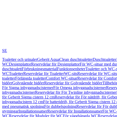
SE
Toaletter och urinaler
Geberit AquaClean duschtoaletter
Duschtoaletter
WC
Designplattor
Reservdelar för Designplattor
För WC-sitsar med du
duschtoalett
Förbrukningsmaterial
Funktionsenheter
Toaletter och WC-s
WC
Toaletter
Reservdelar för Toaletter
WC-sits
Reservdelar för WC-sits
toaletter
Förlängda toaletter
Comfort WC-sitsar
Reservdelar för Comfor
bidéer
Golvstående bidéer
Reservdelar för Golvstående bidéer
Tillbehö
För Sigma inbyggnadscisterner
För Omega inbyggnadscisterner
Reserv
inbyggnadscisterner
Reservdelar för För Twinline inbyggnadscisterner
för Geberit Sigma cistern 12 cm
Reservdelar för För nätdrift, för Gebe
inbyggnadscistern 12 cm
För batteridrift, för Geberit Sigma cistern 12
med pneumatisk spolning
För dubbelspolning
Reservdelar för För dub
styrningar
Installationssatser
Reservdelar för Installationssatser
För WC-s
WC
Reservdelar för Moduler för WC
För vägghängda WC
Reservdela