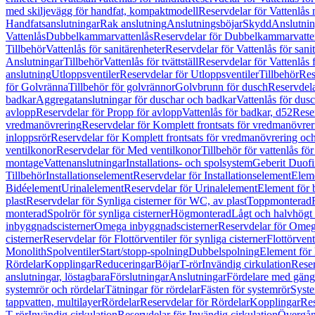
med skiljevägg för handfat, kompaktmodell
Reservdelar för Vattenlås
Handfatsanslutningar
Rak anslutning
Anslutningsböjar
Skydd
Anslutnin
Vattenlås
Dubbelkammarvattenlås
Reservdelar för Dubbelkammarvatte
Tillbehör
Vattenlås för sanitärenheter
Reservdelar för Vattenlås för sani
Anslutningar
Tillbehör
Vattenlås för tvättställ
Reservdelar för Vattenlås fö
anslutning
Utloppsventiler
Reservdelar för Utloppsventiler
Tillbehör
Res
för Golvränna
Tillbehör för golvrännor
Golvbrunn för dusch
Reservdela
badkar
Aggregatanslutningar för duschar och badkar
Vattenlås för dus
avlopp
Reservdelar för Propp för avlopp
Vattenlås för badkar, d52
Reser
vredmanövrering
Reservdelar för Komplett frontsats för vredmanövrer
inloppsrör
Reservdelar för Komplett frontsats för vredmanövrering och
ventilkonor
Reservdelar för Med ventilkonor
Tillbehör för vattenlås fö
montage
Vattenanslutningar
Installations- och spolsystem
Geberit Duof
Tillbehör
Installationselement
Reservdelar för Installationselement
Elem
Bidéelement
Urinalelement
Reservdelar för Urinalelement
Element för 
plast
Reservdelar för Synliga cisterner för WC, av plast
Toppmonterad
monterad
Spolrör för synliga cisterner
Högmonterad
Lågt och halvhögt
inbyggnadscisterner
Omega inbyggnadscisterner
Reservdelar för Omeg
cisterner
Reservdelar för Flottörventiler för synliga cisterner
Flottörvent
Monolith
Spolventiler
Start/stopp-spolning
Dubbelspolning
Element för 
Rördelar
Kopplingar
Reduceringar
Böjar
T-rör
Invändig cirkulation
Reser
anslutningar, löstagbara
Förslutningar
Anslutningar
Fördelare med gäng
systemrör och rördelar
Tätningar för rördelar
Fästen för systemrör
Syst
tappvatten, multilayer
Rördelar
Reservdelar för Rördelar
Kopplingar
Res
T-rör
Invändig cirkulation
Reservdelar för Invändig cirkulation
Övergång