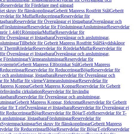
g
Reservdelar för Fördelare med gängad
Set skruv för flänskopplingar
Geberit Mapress Rostfritt Stål
Geberit
rvdelar för Muffar
Reduceringar
Reservdelar för
tagbara
Reservdelar för Övergångar ej löstagbara
Övergångar och
r
Förslutningar
Reservdelar för Förslutningar
Anslutningar
Reservdelar
mrör 1.4401
Rörnipplar
Muffar
Reservdelar för
för Övergångar ej löstagbara
Övergångar och anslutningar,
slutningar
Tillbehör för Geberit Mapress Rostfritt Stål
Skyddskåpor
ör Therm
Rördelar
Reservdelar för Rördelar
Muffar
Reservdelar för
för Övergångar ej löstagbara
Övergångar och anslutningar,
r Förslutningar
Värmeanslutningar
Reservdelar för
 systemrör
Geberit Mapress Elförzinkat Stål
Geberit Mapress
Reduceringar
Reservdelar för Reduceringar
Böjar
Reservdelar för
och anslutningar, löstagbara
Reservdelar för Övergångar och
r för Muffar för värme
Värmeanslutningar
Reservdelar för
Mapress Koppar
Geberit Mapress Koppar
Reservdelar för Geberit
rör
Invändig cirkulation
Reservdelar för Invändig
stagbara
Reservdelar för Övergångar och anslutningar,
utningar
Geberit Mapress Koppar, förkromat
Reservdelar för Geberit
lar för T-rör
Övergångar ej löstagbara
Reservdelar för Övergångar ej
för Reduceringar
Böjar
Reservdelar för Böjar
T-rör
Reservdelar för T-
 anslutningar, löstagbara
Förslutningar
Reservdelar för
n
Systempackningar
Set skruv för flänskopplingar
Geberit Mapress
rvdelar för Reduceringar
Böjar
Reservdelar för Böjar
T-rör
Reservdelar