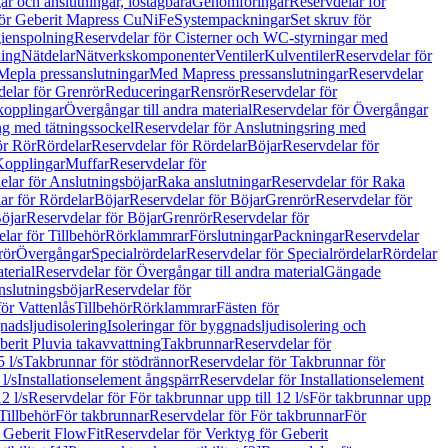
r och anslutningar, löstagbara
Genomföringar
Reservdelar för
för Geberit Mapress CuNiFe
Systempackningar
Set skruv för
ienspolning
Reservdelar för Cisterner och WC-styrningar med
ning
Nätdelar
Nätverkskomponenter
Ventiler
Kulventiler
Reservdelar för
Mepla pressanslutningar
Med Mapress pressanslutningar
Reservdelar
elar för Grenrör
Reduceringar
Rensrör
Reservdelar för
opplingar
Övergångar till andra material
Reservdelar för Övergångar
ng med tätningssockel
Reservdelar för Anslutningsring med
ör Rör
Rördelar
Reservdelar för Rördelar
Böjar
Reservdelar för
Kopplingar
Muffar
Reservdelar för
elar för Anslutningsböjar
Raka anslutningar
Reservdelar för Raka
ar för Rördelar
Böjar
Reservdelar för Böjar
Grenrör
Reservdelar för
öjar
Reservdelar för Böjar
Grenrör
Reservdelar för
lar för Tillbehör
Rörklammrar
Förslutningar
Packningar
Reservdelar
rör
Övergångar
Specialrördelar
Reservdelar för Specialrördelar
Rördelar
terial
Reservdelar för Övergångar till andra material
Gängade
slutningsböjar
Reservdelar för
ör Vattenlås
Tillbehör
Rörklammrar
Fästen för
gnadsljudisolering
Isoleringar för byggnadsljudisolering och
berit Pluvia takavvattning
Takbrunnar
Reservdelar för
 l/s
Takbrunnar för stödrännor
Reservdelar för Takbrunnar för
l/s
Installationselement ångspärr
Reservdelar för Installationselement
2 l/s
Reservdelar för För takbrunnar upp till 12 l/s
För takbrunnar upp
Tillbehör
För takbrunnar
Reservdelar för För takbrunnar
För
 Geberit FlowFit
Reservdelar för Verktyg för Geberit