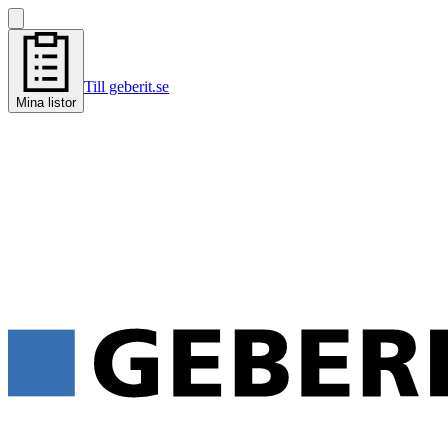
Till geberit.se
Mina listor