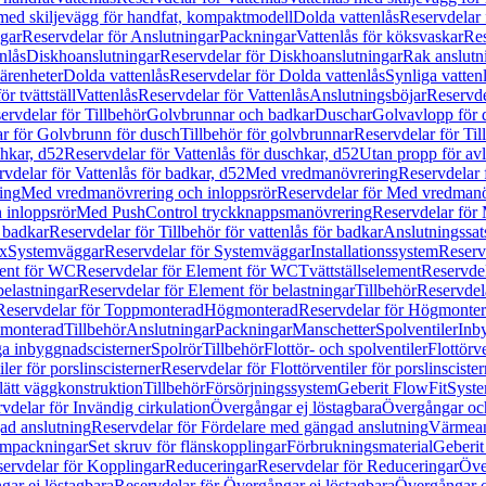
 med skiljevägg för handfat, kompaktmodell
Dolda vattenlås
Reservdelar 
gar
Reservdelar för Anslutningar
Packningar
Vattenlås för köksvaskar
Res
nlås
Diskhoanslutningar
Reservdelar för Diskhoanslutningar
Rak anslutn
tärenheter
Dolda vattenlås
Reservdelar för Dolda vattenlås
Synliga vatten
r tvättställ
Vattenlås
Reservdelar för Vattenlås
Anslutningsböjar
Reservde
ervdelar för Tillbehör
Golvbrunnar och badkar
Duschar
Golvavlopp för 
r för Golvbrunn för dusch
Tillbehör för golvbrunnar
Reservdelar för Til
chkar, d52
Reservdelar för Vattenlås för duschkar, d52
Utan propp för av
vdelar för Vattenlås för badkar, d52
Med vredmanövrering
Reservdelar
ing
Med vredmanövrering och inloppsrör
Reservdelar för Med vredmanö
 inloppsrör
Med PushControl tryckknappsmanövrering
Reservdelar för
r badkar
Reservdelar för Tillbehör för vattenlås för badkar
Anslutningssat
ix
Systemväggar
Reservdelar för Systemväggar
Installationssystem
Reservd
ent för WC
Reservdelar för Element för WC
Tvättställselement
Reservdel
belastningar
Reservdelar för Element för belastningar
Tillbehör
Reservdela
Reservdelar för Toppmonterad
Högmonterad
Reservdelar för Högmonte
 monterad
Tillbehör
Anslutningar
Packningar
Manschetter
Spolventiler
Inb
a inbyggnadscisterner
Spolrör
Tillbehör
Flottör- och spolventiler
Flottörve
iler för porslinscisterner
Reservdelar för Flottörventiler för porslinscister
lätt väggkonstruktion
Tillbehör
Försörjningssystem
Geberit FlowFit
Syst
vdelar för Invändig cirkulation
Övergångar ej löstagbara
Övergångar och
ad anslutning
Reservdelar för Fördelare med gängad anslutning
Värmean
empackningar
Set skruv för flänskopplingar
Förbrukningsmaterial
Geberit
ervdelar för Kopplingar
Reduceringar
Reservdelar för Reduceringar
Öve
ar ej löstagbara
Reservdelar för Övergångar ej löstagbara
Övergångar o