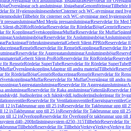
gbara
Övergångar och anslutningar, löstagbara
Reservdelar för Övergånga
Böjar
Övergångar och anslutningar, löstagbara
Genomföringar
Tillbehör 
delar för Hygienspolningsenheter
Cisterner och WC-styrningar med hyg
ygienmoduler
Tillbehör för cisterner och WC-styrningar med hygienspol
t pressanslutningar
Med Mepla pressanslutningar
Reservdelar för Med 
t Silent-db20
Rör
Rördelar
Reservdelar för Rördelar
Böjar
Grenrör
Reservd
ar för Kopplingar
Svetskopplingar
Muffar
Reservdelar för Muffar
Spännk
tningar
Anslutningsböjar
Reservdelar för Anslutningsböjar
Anslutningsri
gar
Packningar
Förbrukningsmaterial
Geberit Silent-PP
Rör
Reservdelar f
educeringar
Rensrör
Reservdelar för Rensrör
Kopplingar
Reservdelar för 
utningar
Reservdelar för Aggregatanslutningar
Anslutningsböjar
Reservd
ngsmaterial
Geberit Silent-Pro
Rör
Reservdelar för Rör
Rördelar
Reservdel
r för Rensrör
Rördelar SuperTube
Reservdelar för Rördelar SuperTube
B
 Muffar
Övergångskoppling
Adaptrar till andra material
Tillbehör
Reservde
ar för Rördelar
Böjar
Grenrör
Reduceringar
Rensrör
Reservdelar för Rens
r
Svetskopplingar
Muffar
Reservdelar för Muffar
Övergångar till andra ma
bussningar
Aggregatanslutningar
Reservdelar för Aggregatanslutningar
An
a anslutningar
Reservdelar för Raka anslutningar
Vattenlås
Reservdelar f
andskydd, ljudisolering och fuktskydd
Ljudisolering
Isoleringar för byg
ilationsventiler
Reservdelar för Ventilationsventiler
Energisparventiler
Ge
ll 12 l/s
Takbrunnar upp till 25 l/s
Reservdelar för Takbrunnar upp till 25
l 12 l/s
Takbrunnar upp till 25 l/s
Reservdelar för Takbrunnar upp till 25 
p till 12 l/s
Överlopp
Reservdelar för Överlopp
För takbrunnar upp till 1
gssystem d40–200
Infästningssystem d250–315
Tillbehör
Reservdelar för 
akbrunnar
Tillbehör
Reservdelar för Tillbehör
Verktyg
Verktyg
Verktyg för