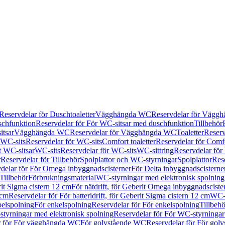
Reservdelar för Duschtoaletter
Vägghängda WC
Reservdelar för Vägg
schfunktion
Reservdelar för För WC-sitsar med duschfunktion
Tillbehör
itsar
Vägghängda WC
Reservdelar för Vägghängda WC
Toaletter
Reserv
WC-sits
Reservdelar för WC-sits
Comfort toaletter
Reservdelar för Comfo
t WC-sitsar
WC-sits
Reservdelar för WC-sits
WC-sittring
Reservdelar för
r
Reservdelar för Tillbehör
Spolplattor och WC-styrningar
Spolplattor
Rese
delar för För Omega inbyggnadscisterner
För Delta inbyggnadscisterne
Tillbehör
Förbrukningsmaterial
WC-styrningar med elektronisk spolning
rit Sigma cistern 12 cm
För nätdrift, för Geberit Omega inbyggnadscist
 cm
Reservdelar för För batteridrift, för Geberit Sigma cistern 12 cm
WC-s
belspolning
För enkelspolning
Reservdelar för För enkelspolning
Tillbeh
tyrningar med elektronisk spolning
Reservdelar för För WC-styrningar
r för För vägghängda WC
För golvstående WC
Reservdelar för För gol