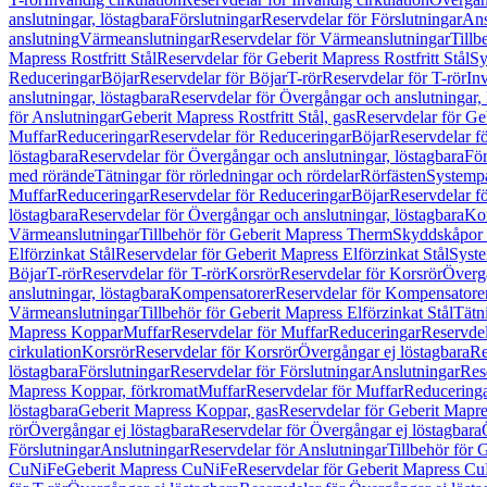
anslutningar, löstagbara
Förslutningar
Reservdelar för Förslutningar
Ans
anslutning
Värmeanslutningar
Reservdelar för Värmeanslutningar
Tillb
Mapress Rostfritt Stål
Reservdelar för Geberit Mapress Rostfritt Stål
Sy
Reduceringar
Böjar
Reservdelar för Böjar
T-rör
Reservdelar för T-rör
In
anslutningar, löstagbara
Reservdelar för Övergångar och anslutningar, 
för Anslutningar
Geberit Mapress Rostfritt Stål, gas
Reservdelar för Geb
Muffar
Reduceringar
Reservdelar för Reduceringar
Böjar
Reservdelar f
löstagbara
Reservdelar för Övergångar och anslutningar, löstagbara
För
med rörände
Tätningar för rörledningar och rördelar
Rörfästen
Systemp
Muffar
Reduceringar
Reservdelar för Reduceringar
Böjar
Reservdelar f
löstagbara
Reservdelar för Övergångar och anslutningar, löstagbara
Ko
Värmeanslutningar
Tillbehör för Geberit Mapress Therm
Skyddskåpor 
Elförzinkat Stål
Reservdelar för Geberit Mapress Elförzinkat Stål
Syste
Böjar
T-rör
Reservdelar för T-rör
Korsrör
Reservdelar för Korsrör
Övergå
anslutningar, löstagbara
Kompensatorer
Reservdelar för Kompensatore
Värmeanslutningar
Tillbehör för Geberit Mapress Elförzinkat Stål
Tätn
Mapress Koppar
Muffar
Reservdelar för Muffar
Reduceringar
Reservdel
cirkulation
Korsrör
Reservdelar för Korsrör
Övergångar ej löstagbara
Re
löstagbara
Förslutningar
Reservdelar för Förslutningar
Anslutningar
Res
Mapress Koppar, förkromat
Muffar
Reservdelar för Muffar
Reducering
löstagbara
Geberit Mapress Koppar, gas
Reservdelar för Geberit Mapr
rör
Övergångar ej löstagbara
Reservdelar för Övergångar ej löstagbara
Förslutningar
Anslutningar
Reservdelar för Anslutningar
Tillbehör för
CuNiFe
Geberit Mapress CuNiFe
Reservdelar för Geberit Mapress C