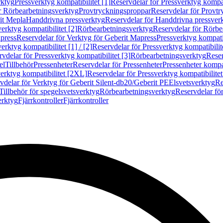
rktyg
Pressverktyg kompatibilitet [1]
Reservdelar för Pressverktyg kompati
r Rörbearbetningsverktyg
Provtryckningsproppar
Reservdelar för Provt
it Mepla
Handdrivna pressverktyg
Reservdelar för Handdrivna pressver
erktyg kompatibilitet [2]
Rörbearbetningsverktyg
Reservdelar för Rörbe
press
Reservdelar för Verktyg för Geberit Mapress
Pressverktyg kompatib
erktyg kompatibilitet [1] / [2]
Reservdelar för Pressverktyg kompatibilitet
vdelar för Pressverktyg kompatibilitet [3]
Rörbearbetningsverktyg
Reser
el
Tillbehör
Pressenheter
Reservdelar för Pressenheter
Pressenheter kompat
erktyg kompatibilitet [2XL]
Reservdelar för Pressverktyg kompatibilite
vdelar för Verktyg för Geberit Silent-db20/Geberit PE
Elsvetsverktyg
Re
Tillbehör för spegelsvetsverktyg
Rörbearbetningsverktyg
Reservdelar fö
erktyg
Fjärrkontroller
Fjärrkontroller