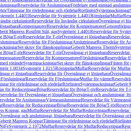
lutningar
Reservdelar för Anslutningar
Fördelare med gängad anslutnin
ehör
Tätningar för rörledningar och rördelar
Rörfästen
Systempackningar
stemrör 1.4401
Reservdelar för Systemrör 1.4401
Rörnipplar
Muffar
Rese
vändig cirkulation
Reservdelar för Invändig cirkulation
Övergångar ej lös
löstagbara
Kompensatorer
Reservdelar för Kompensatorer
Genomföringa
erit Mapress Rostfritt Stål, gas
Systemrör 1.4401
Reservdelar för Syste
ör Böjar
T-rör
Reservdelar för T-rör
Övergångar ej löstagbara
Reservdelar 
slutningar
Reservdelar för Förslutningar
Anslutningar
Reservdelar för An
ackningar
Set skruv för flänskopplingar
Geberit Mapress Therm
Systemr
ör Böjar
T-rör
Reservdelar för T-rör
Övergångar ej löstagbara
Reservdelar 
mpensatorer
Reservdelar för Kompensatorer
Förslutningar
Reservdelar fö
med rörände
Systempackningar
Set skruv för flänskopplingar
Fästen för
mrör 1.0034
Systemrör 1.0215
Rörnipplar
Muffar
Reservdelar för Muffar
ngar ej löstagbara
Reservdelar för Övergångar ej löstagbara
Övergångar 
r
Förslutningar
Reservdelar för Förslutningar
Muffar för värme
Reservdela
ingar för rörledningar och rördelar
Rörfästen
Systempackningar
Geberit 
ar för Reduceringar
Böjar
Reservdelar för Böjar
T-rör
Reservdelar för T-
servdelar för Övergångar ej löstagbara
Övergångar och anslutningar, lö
ervdelar för Anslutningar
Värmeanslutningar
Reservdelar för Värmeansl
ar
Reservdelar för Reduceringar
Böjar
Reservdelar för Böjar
T-rör
Reservde
ess Koppar, gas
Muffar
Reservdelar för Muffar
Reduceringar
Reservdelar 
Övergångar och anslutningar, löstagbara
Reservdelar för Övergångar och
 Geberit Mapress Koppar
Tätningar för rörledningar och rördelar
Rörfäste
uNiFe
Systemrör 2.1972
Muffar
Reservdelar för Muffar
Reduceringar
Rese