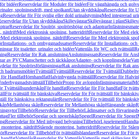
för bidéer
Reservdelar för Moduler för bidéer
För vägghängda och golvs
rinaler, spolningsdrift, med spolkant
Utan skyddskåpa
Reservdelar för 
ng
Reservdelar för För synlig eller dold urinalstyrning
Med integrerad uri
eservdelar för Utan skyddskåpa
Skiljeväggar
Skiljeväggar i plast
Skiljev
ptrar
Reservdelar för Spolrör, spolrörsböjar och adaptrar
Infästningsmate
 nätdrift
Med elektronisk spolning, batteridrift
Reservdelar för Med elektr
e
Med elektronisk spolning, nätdrift
Reservdelar för Med elektronisk spoln
ör
Installations- och ombyggnadssatser
Reservdelar för Installations- oc
ingar för toaletter, urinaler och bidéer
Vattenlås för WC och tvättställ
Re
ning
Reservdelar för Rak anslutning
Anslutningssats
Reservdelar för Ansl
ngar av PVC
Manschetter och täckkåpor
Adapter- och kopplingsdelar
Vatt
delar för Spolrörsförlängningar
Rak anslutning
Reservdelar för Rak ans
 och badrumsmöbler
Tvättställ
Tvättställ
Reservdelar för Tvättställ
Dubbeltvä
 för Handfat
Hörnhandfat
Halvinbyggda tvättställ
Reservdelar för Halvi
Underbyggnadstvättställ
Tillbehör
Propp för avlopp
Infästningsmaterial
Mö
ör Tvättställsunderskåp
För handfat
Reservdelar för För handfat
För tvätts
äll
För tvättställ för bänkskiva
Reservdelar för För tvättställ för bänkskiv
ställ för bänkskiva rektangulärt
Reservdelar för För tvättställ för bänkski
skåp
Mellanhöga skåp
Reservdelar för Mellanhöga skåp
Hängande skåp
R
ningsytor
Tillbehör
Reservdelar för Tillbehör
Lådinsatser och förvaringsb
uttag
Fler tillbehör
Speglar och spegelskåp
Spegel
Reservdelar för Spegel
ing
Reservdelar för Med inbyggd belysning
Tillbehör
Ljuselement
Handta
 montering, nätdrift
Stående montering, batteridrift
Reservdelar för Ståen
hör
Reservdelar för Tillbehör
För tvättställsblandare
Reservdelar för För tv
r handfat
Vattenlås
Reservdelar för Vattenlås
Vattenlås med skiljevägg för