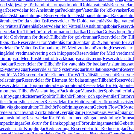
 med skiljevägg för handfat, kompaktmodell
Dolda vattenlås
Reservdelar 
gar
Reservdelar för Anslutningar
Packningar
Vattenlås för köksvaskar
Res
nlås
Diskhoanslutningar
Reservdelar för Diskhoanslutningar
Rak anslutn
tärenheter
Dolda vattenlås
Reservdelar för Dolda vattenlås
Synliga vatten
r tvättställ
Vattenlås
Reservdelar för Vattenlås
Anslutningsböjar
Reservde
ervdelar för Tillbehör
Golvbrunnar och badkar
Duschar
Golvavlopp för 
r för Golvbrunn för dusch
Tillbehör för golvbrunnar
Reservdelar för Til
chkar, d52
Reservdelar för Vattenlås för duschkar, d52
Utan propp för av
vdelar för Vattenlås för badkar, d52
Med vredmanövrering
Reservdelar
ing
Med vredmanövrering och inloppsrör
Reservdelar för Med vredmanö
 inloppsrör
Med PushControl tryckknappsmanövrering
Reservdelar för
r badkar
Reservdelar för Tillbehör för vattenlås för badkar
Anslutningssat
ix
Systemväggar
Reservdelar för Systemväggar
Installationssystem
Reservd
ent för WC
Reservdelar för Element för WC
Tvättställselement
Reservdel
belastningar
Reservdelar för Element för belastningar
Tillbehör
Reservdela
Reservdelar för Toppmonterad
Högmonterad
Reservdelar för Högmonte
 monterad
Tillbehör
Anslutningar
Packningar
Manschetter
Spolventiler
Inb
a inbyggnadscisterner
Spolrör
Tillbehör
Flottör- och spolventiler
Flottörve
iler för porslinscisterner
Reservdelar för Flottörventiler för porslinscister
lätt väggkonstruktion
Tillbehör
Försörjningssystem
Geberit FlowFit
Syst
vdelar för Invändig cirkulation
Övergångar ej löstagbara
Övergångar och
ad anslutning
Reservdelar för Fördelare med gängad anslutning
Värmean
empackningar
Set skruv för flänskopplingar
Förbrukningsmaterial
Geberit
ervdelar för Kopplingar
Reduceringar
Reservdelar för Reduceringar
Öve
ar ej löstagbara
Reservdelar för Övergångar ej löstagbara
Övergångar o