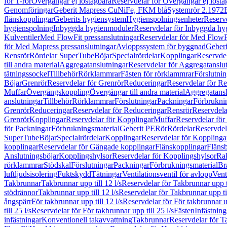
för T-rör
Övergångar ej löstagbara
Reservdelar för Övergångar ej lösta
Genomföringar
Geberit Mapress CuNiFe, FKM blå
Systemrör 2.1972
flänskopplingar
Geberits hygiensystem
Hygienspolningsenheter
Reserv
hygienspolning
Inbyggda hygienmoduler
Reservdelar för Inbyggda h
Kulventiler
Med FlowFit pressanslutningar
Reservdelar för Med FlowFi
för Med Mapress pressanslutningar
Avloppssystem för byggnad
Geberi
Rensrör
Rördelar SuperTube
Böjar
Specialrördelar
Kopplingar
Reservdel
till andra material
Aggregatanslutningar
Reservdelar för Aggregatanslu
tätningssockel
Tillbehör
Rörklammrar
Fästen för rörklammrar
Förslutnin
Böjar
Grenrör
Reservdelar för Grenrör
Reduceringar
Reservdelar för R
Muffar
Övergångskoppling
Övergångar till andra material
Aggregatansl
anslutningar
Tillbehör
Rörklammrar
Förslutningar
Packningar
Förbrukni
Grenrör
Reduceringar
Reservdelar för Reduceringar
Rensrör
Reservdela
Grenrör
Kopplingar
Reservdelar för Kopplingar
Muffar
Reservdelar för
för Packningar
Förbrukningsmaterial
Geberit PE
Rör
Rördelar
Reservdel
SuperTube
Böjar
Specialrördelar
Kopplingar
Reservdelar för Kopplinga
kopplingar
Reservdelar för Gängade kopplingar
Flänskopplingar
Fläns
Anslutningsböjar
Kopplingshylsor
Reservdelar för Kopplingshylsor
Rak
rörklammrar
Stödskal
Förslutningar
Packningar
Förbrukningsmaterial
Br
luftljudsisolering
Fuktskydd
Tätningar
Ventilationsventil för avlopp
Vent
Takbrunnar
Takbrunnar upp till 12 l/s
Reservdelar för Takbrunnar upp ti
stödrännor
Takbrunnar upp till 12 l/s
Reservdelar för Takbrunnar upp til
ångspärr
För takbrunnar upp till 12 l/s
Reservdelar för För takbrunnar up
till 25 l/s
Reservdelar för För takbrunnar upp till 25 l/s
Fästen
Infästnin
infästningar
Konventionell takavvattning
Takbrunnar
Reservdelar för T