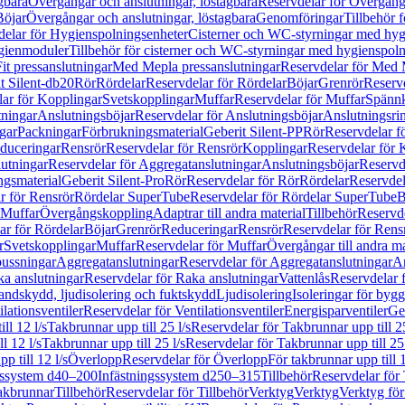
gbara
Övergångar och anslutningar, löstagbara
Reservdelar för Övergånga
Böjar
Övergångar och anslutningar, löstagbara
Genomföringar
Tillbehör 
delar för Hygienspolningsenheter
Cisterner och WC-styrningar med hyg
ygienmoduler
Tillbehör för cisterner och WC-styrningar med hygienspol
t pressanslutningar
Med Mepla pressanslutningar
Reservdelar för Med 
t Silent-db20
Rör
Rördelar
Reservdelar för Rördelar
Böjar
Grenrör
Reservd
ar för Kopplingar
Svetskopplingar
Muffar
Reservdelar för Muffar
Spännk
tningar
Anslutningsböjar
Reservdelar för Anslutningsböjar
Anslutningsri
gar
Packningar
Förbrukningsmaterial
Geberit Silent-PP
Rör
Reservdelar f
educeringar
Rensrör
Reservdelar för Rensrör
Kopplingar
Reservdelar för 
utningar
Reservdelar för Aggregatanslutningar
Anslutningsböjar
Reservd
ngsmaterial
Geberit Silent-Pro
Rör
Reservdelar för Rör
Rördelar
Reservdel
r för Rensrör
Rördelar SuperTube
Reservdelar för Rördelar SuperTube
B
 Muffar
Övergångskoppling
Adaptrar till andra material
Tillbehör
Reservde
ar för Rördelar
Böjar
Grenrör
Reduceringar
Rensrör
Reservdelar för Rens
r
Svetskopplingar
Muffar
Reservdelar för Muffar
Övergångar till andra ma
bussningar
Aggregatanslutningar
Reservdelar för Aggregatanslutningar
An
a anslutningar
Reservdelar för Raka anslutningar
Vattenlås
Reservdelar f
andskydd, ljudisolering och fuktskydd
Ljudisolering
Isoleringar för byg
ilationsventiler
Reservdelar för Ventilationsventiler
Energisparventiler
Ge
ll 12 l/s
Takbrunnar upp till 25 l/s
Reservdelar för Takbrunnar upp till 25
l 12 l/s
Takbrunnar upp till 25 l/s
Reservdelar för Takbrunnar upp till 25 
p till 12 l/s
Överlopp
Reservdelar för Överlopp
För takbrunnar upp till 1
gssystem d40–200
Infästningssystem d250–315
Tillbehör
Reservdelar för 
akbrunnar
Tillbehör
Reservdelar för Tillbehör
Verktyg
Verktyg
Verktyg för