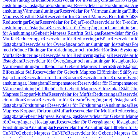
anslutningar, löstagbara
Förslutningar
Reservdelar för Förslutningar
Ans
anslutning
Värmeanslutningar
Reservdelar för Värmeanslutningar
Tillb
Mapress Rostfritt Stål
Reservdelar för Geberit Mapress Rostfritt Stål
Sy
Reduceringar
Böjar
Reservdelar för Böjar
T-rör
Reservdelar för T-rör
In
anslutningar, löstagbara
Reservdelar för Övergångar och anslutningar, 
för Anslutningar
Geberit Mapress Rostfritt Stål, gas
Reservdelar för Geb
Muffar
Reduceringar
Reservdelar för Reduceringar
Böjar
Reservdelar f
löstagbara
Reservdelar för Övergångar och anslutningar, löstagbara
För
med rörände
Tätningar för rörledningar och rördelar
Rörfästen
Systemp
Muffar
Reduceringar
Reservdelar för Reduceringar
Böjar
Reservdelar f
löstagbara
Reservdelar för Övergångar och anslutningar, löstagbara
Ko
Värmeanslutningar
Tillbehör för Geberit Mapress Therm
Skyddskåpor 
Elförzinkat Stål
Reservdelar för Geberit Mapress Elförzinkat Stål
Syste
Böjar
T-rör
Reservdelar för T-rör
Korsrör
Reservdelar för Korsrör
Övergå
anslutningar, löstagbara
Kompensatorer
Reservdelar för Kompensatore
Värmeanslutningar
Tillbehör för Geberit Mapress Elförzinkat Stål
Tätn
Mapress Koppar
Muffar
Reservdelar för Muffar
Reduceringar
Reservdel
cirkulation
Korsrör
Reservdelar för Korsrör
Övergångar ej löstagbara
Re
löstagbara
Förslutningar
Reservdelar för Förslutningar
Anslutningar
Res
Mapress Koppar, förkromat
Muffar
Reservdelar för Muffar
Reducering
löstagbara
Geberit Mapress Koppar, gas
Reservdelar för Geberit Mapr
rör
Övergångar ej löstagbara
Reservdelar för Övergångar ej löstagbara
Förslutningar
Anslutningar
Reservdelar för Anslutningar
Tillbehör för
CuNiFe
Geberit Mapress CuNiFe
Reservdelar för Geberit Mapress C