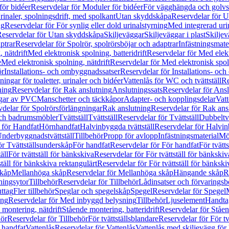
för bidéer
Reservdelar för Moduler för bidéer
För vägghängda och golvs
rinaler, spolningsdrift, med spolkant
Utan skyddskåpa
Reservdelar för 
ng
Reservdelar för För synlig eller dold urinalstyrning
Med integrerad uri
eservdelar för Utan skyddskåpa
Skiljeväggar
Skiljeväggar i plast
Skiljev
ptrar
Reservdelar för Spolrör, spolrörsböjar och adaptrar
Infästningsmate
 nätdrift
Med elektronisk spolning, batteridrift
Reservdelar för Med elektr
e
Med elektronisk spolning, nätdrift
Reservdelar för Med elektronisk spoln
ör
Installations- och ombyggnadssatser
Reservdelar för Installations- oc
ingar för toaletter, urinaler och bidéer
Vattenlås för WC och tvättställ
Re
ning
Reservdelar för Rak anslutning
Anslutningssats
Reservdelar för Ansl
ngar av PVC
Manschetter och täckkåpor
Adapter- och kopplingsdelar
Vatt
delar för Spolrörsförlängningar
Rak anslutning
Reservdelar för Rak ans
 och badrumsmöbler
Tvättställ
Tvättställ
Reservdelar för Tvättställ
Dubbeltvä
 för Handfat
Hörnhandfat
Halvinbyggda tvättställ
Reservdelar för Halvi
Underbyggnadstvättställ
Tillbehör
Propp för avlopp
Infästningsmaterial
Mö
ör Tvättställsunderskåp
För handfat
Reservdelar för För handfat
För tvätts
äll
För tvättställ för bänkskiva
Reservdelar för För tvättställ för bänkskiv
ställ för bänkskiva rektangulärt
Reservdelar för För tvättställ för bänkski
skåp
Mellanhöga skåp
Reservdelar för Mellanhöga skåp
Hängande skåp
R
ningsytor
Tillbehör
Reservdelar för Tillbehör
Lådinsatser och förvaringsb
uttag
Fler tillbehör
Speglar och spegelskåp
Spegel
Reservdelar för Spegel
ing
Reservdelar för Med inbyggd belysning
Tillbehör
Ljuselement
Handta
 montering, nätdrift
Stående montering, batteridrift
Reservdelar för Ståen
hör
Reservdelar för Tillbehör
För tvättställsblandare
Reservdelar för För tv
r handfat
Vattenlås
Reservdelar för Vattenlås
Vattenlås med skiljevägg för