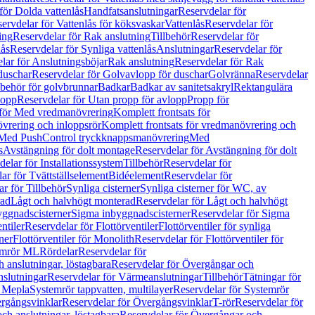
för Dolda vattenlås
Handfatsanslutningar
Reservdelar för
ervdelar för Vattenlås för köksvaskar
Vattenlås
Reservdelar för
ing
Reservdelar för Rak anslutning
Tillbehör
Reservdelar för
lås
Reservdelar för Synliga vattenlås
Anslutningar
Reservdelar för
lar för Anslutningsböjar
Rak anslutning
Reservdelar för Rak
duschar
Reservdelar för Golvavlopp för duschar
Golvränna
Reservdelar
lbehör för golvbrunnar
Badkar
Badkar av sanitetsakryl
Rektangulära
lopp
Reservdelar för Utan propp för avlopp
Propp för
 för Med vredmanövrering
Komplett frontsats för
vrering och inloppsrör
Komplett frontsats för vredmanövrering och
 Med PushControl tryckknappsmanövrering
Med
s
Avstängning för dolt montage
Reservdelar för Avstängning för dolt
elar för Installationssystem
Tillbehör
Reservdelar för
ar för Tvättställselement
Bidéelement
Reservdelar för
r för Tillbehör
Synliga cisterner
Synliga cisterner för WC, av
rad
Lågt och halvhögt monterad
Reservdelar för Lågt och halvhögt
yggnadscisterner
Sigma inbyggnadscisterner
Reservdelar för Sigma
ntiler
Reservdelar för Flottörventiler
Flottörventiler för synliga
ner
Flottörventiler för Monolith
Reservdelar för Flottörventiler för
emrör ML
Rördelar
Reservdelar för
 anslutningar, löstagbara
Reservdelar för Övergångar och
slutningar
Reservdelar för Värmeanslutningar
Tillbehör
Tätningar för
 Mepla
Systemrör tappvatten, multilayer
Reservdelar för Systemrör
rgångsvinklar
Reservdelar för Övergångsvinklar
T-rör
Reservdelar för
ch anslutningar, löstagbara
Reservdelar för Övergångar och