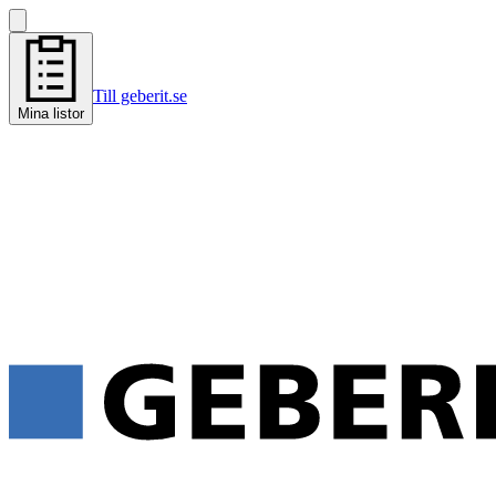
Till geberit.se
Mina listor