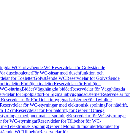
hängda WC
Golvstående WC
Reservdelar för Golvstående
För duschtoaletter
För WC-sitsar med duschfunktion och
delar för Toaletter
Golvstående WC
Reservdelar för Golvstående
rt toaletter
Förhöjda toaletter
Reservdelar för Förhöjda
 WC-sittring
Bidéer
Vägghängda bidéer
Reservdelar för Vägghängda
rvdelar för Spolplattor
För Sigma inbyggnadscisterner
Reservdelar för
r
Reservdelar för För Delta inbyggnadscisterner
För Twinline
Reservdelar för WC-styrningar med elektronisk spolning
För nätdrift,
ern 12 cm
Reservdelar för För nätdrift, för Geberit Omega
tyrningar med pneumatisk spolning
Reservdelar för WC-styrningar
ör för WC-styrningar
Reservdelar för Tillbehör för WC-
 med elektronisk spolning
Geberit Monolith moduler
Moduler för
vstående WC
Tillbehör
Reservdelar för