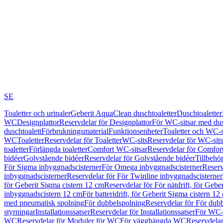
SE
Toaletter och urinaler
Geberit AquaClean duschtoaletter
Duschtoaletter
WC
Designplattor
Reservdelar för Designplattor
För WC-sitsar med du
duschtoalett
Förbrukningsmaterial
Funktionsenheter
Toaletter och WC-s
WC
Toaletter
Reservdelar för Toaletter
WC-sits
Reservdelar för WC-sits
toaletter
Förlängda toaletter
Comfort WC-sitsar
Reservdelar för Comfor
bidéer
Golvstående bidéer
Reservdelar för Golvstående bidéer
Tillbehö
För Sigma inbyggnadscisterner
För Omega inbyggnadscisterner
Reserv
inbyggnadscisterner
Reservdelar för För Twinline inbyggnadscisterner
för Geberit Sigma cistern 12 cm
Reservdelar för För nätdrift, för Gebe
inbyggnadscistern 12 cm
För batteridrift, för Geberit Sigma cistern 12
med pneumatisk spolning
För dubbelspolning
Reservdelar för För dub
styrningar
Installationssatser
Reservdelar för Installationssatser
För WC-s
WC
Reservdelar för Moduler för WC
För vägghängda WC
Reservdela