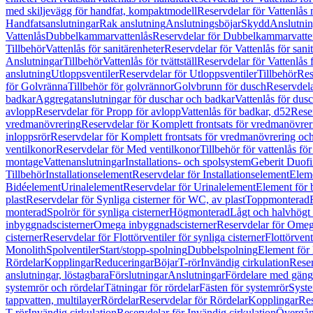
med skiljevägg för handfat, kompaktmodell
Reservdelar för Vattenlås
Handfatsanslutningar
Rak anslutning
Anslutningsböjar
Skydd
Anslutnin
Vattenlås
Dubbelkammarvattenlås
Reservdelar för Dubbelkammarvatte
Tillbehör
Vattenlås för sanitärenheter
Reservdelar för Vattenlås för sani
Anslutningar
Tillbehör
Vattenlås för tvättställ
Reservdelar för Vattenlås fö
anslutning
Utloppsventiler
Reservdelar för Utloppsventiler
Tillbehör
Res
för Golvränna
Tillbehör för golvrännor
Golvbrunn för dusch
Reservdela
badkar
Aggregatanslutningar för duschar och badkar
Vattenlås för dus
avlopp
Reservdelar för Propp för avlopp
Vattenlås för badkar, d52
Reser
vredmanövrering
Reservdelar för Komplett frontsats för vredmanövrer
inloppsrör
Reservdelar för Komplett frontsats för vredmanövrering och
ventilkonor
Reservdelar för Med ventilkonor
Tillbehör för vattenlås fö
montage
Vattenanslutningar
Installations- och spolsystem
Geberit Duof
Tillbehör
Installationselement
Reservdelar för Installationselement
Elem
Bidéelement
Urinalelement
Reservdelar för Urinalelement
Element för 
plast
Reservdelar för Synliga cisterner för WC, av plast
Toppmonterad
monterad
Spolrör för synliga cisterner
Högmonterad
Lågt och halvhögt
inbyggnadscisterner
Omega inbyggnadscisterner
Reservdelar för Omeg
cisterner
Reservdelar för Flottörventiler för synliga cisterner
Flottörvent
Monolith
Spolventiler
Start/stopp-spolning
Dubbelspolning
Element för 
Rördelar
Kopplingar
Reduceringar
Böjar
T-rör
Invändig cirkulation
Reser
anslutningar, löstagbara
Förslutningar
Anslutningar
Fördelare med gäng
systemrör och rördelar
Tätningar för rördelar
Fästen för systemrör
Syst
tappvatten, multilayer
Rördelar
Reservdelar för Rördelar
Kopplingar
Res
T-rör
Invändig cirkulation
Reservdelar för Invändig cirkulation
Övergång