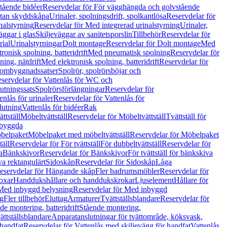
tående bidéer
Reservdelar för För vägghängda och golvstående
Utan skyddskåpa
Urinaler, spolningsdrift, spolkantlösa
Reservdelar för
nalstyrning
Reservdelar för Med integrerad urinalstyrning
Urinaler,
äggar i glas
Skiljeväggar av sanitetsporslin
Tillbehör
Reservdelar för
rial
Urinalstyrningar
Dolt montage
Reservdelar för Dolt montage
Med
onisk spolning, batteridrift
Med pneumatisk spolning
Reservdelar för
ing, nätdrift
Med elektronisk spolning, batteridrift
Reservdelar för
h ombyggnadssatser
Spolrör, spolrörsböjar och
servdelar för Vattenlås för WC och
utningssats
Spolrörsförlängningar
Reservdelar för
enlås för urinaler
Reservdelar för Vattenlås för
lutning
Vattenlås för bidéer
Rak
ttställ
Möbeltvättställ
Reservdelar för Möbeltvättställ
Tvättställ för
nbyggda
belpaket
Möbelpaket med möbeltvättställ
Reservdelar för Möbelpaket
täll
Reservdelar för För tvättställ
För dubbeltvättställ
Reservdelar för
a
Bänkskivor
Reservdelar för Bänkskivor
För tvättställ för bänkskiva
va rektangulärt
Sidoskåp
Reservdelar för Sidoskåp
Låga
eservdelar för Hängande skåp
Fler badrumsmöbler
Reservdelar för
oxar
Handdukshållare och handdukskrokar
Ljuselement
Hållare för
Med inbyggd belysning
Reservdelar för Med inbyggd
g
Fler tillbehör
Eluttag
Armaturer
Tvättställsblandare
Reservdelar för
de montering, batteridrift
Stående montering,
ättställsblandare
Apparatanslutningar för tvättområde, köksvask,
 handfat
Reservdelar för Vattenlås med skiljevägg för handfat
Vattenlås