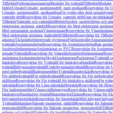
Tillbehör
Förbrukningsmaterial
Moduler för tvättställ
Tillbehör
Moduler 
bidéer
Urinaler
Urinaler, spolningsdrift, med spolkant
Reservdelar för U
Urinaler, spolningsdrift, spolkantlösa
För synlig eller dold urinalstyrni
vattenfri drift
Reservdelar för Urinaler, vattenfri drift
Utan skyddskåpa
R
Tillbehör
Vattenlås och vattenlåstillbehör
Spolrör, spolrörsböjar och ada
elektronisk spolning, nätdrift
Reservdelar för Med elektronisk spolning,
Med pneumatisk spolning
Väggmontage
Reservdelar för Väggmontag
Med elektronisk spolning, batteridrift
Tillbehör
Reservdelar för Tillbeh
adaptrar
Täckplattor
Integrerade styrningar
Fjärrkontroller
Apparatanslutn
tvättställ
Anslutningsböjar
Reservdelar för Anslutningsböjar
Rak anslut
Spolrörsförlängningar
Anslutningar av PVC
Reservdelar för Anslutni
urinaler
Vattenlås
Reservdelar för Vattenlås
Spolrörsförlängningar
Reserv
anslutning
Anslutningsböjar
Skydd
Anslutningar
Packningar
Tvättställ
bänkskiva
Reservdelar för Tvättställ för bänkskiva
Handfat
Reservdelar
tvättställ
Inbyggnadstvättställ
Underbyggnadstvättställ
Reservdelar för 
med möbeltvättställ
Badrumsmöbler
Tvättställsunderskåp
Reservdelar f
För dubbeltvättställ
För möbeltvättställ
Reservdelar för För möbeltvättst
skålform
Reservdelar för För tvättställ för bänkskiva skålform
För tvätt
sidoskåp
Reservdelar för Låga sidoskåp
Högskåp
Reservdelar för Hög
Fler badrumsmöbler
Väggavställningsytor
Reservdelar för Väggavställ
bänkskivor
Handtag
Set fotstöd
Magnettavlor
Eluttag
Reservdelar för El
belysning
Spegelskåp
Reservdelar för Spegelskåp
Med inbyggd belysn
Tvättställsblandare
Stående montering, nätdrift
Reservdelar för Stående
generatordrift
Reservdelar för Stående montering, generatordrift
Tillbe
enheter och tvättställ
Vattenlås för handfat
Reservdelar för Vattenlås fö