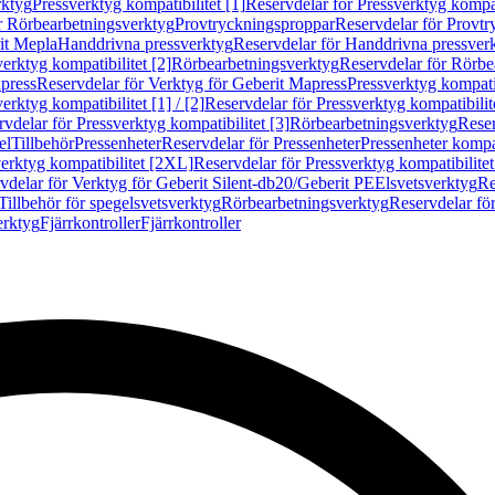
rktyg
Pressverktyg kompatibilitet [1]
Reservdelar för Pressverktyg kompati
r Rörbearbetningsverktyg
Provtryckningsproppar
Reservdelar för Provt
it Mepla
Handdrivna pressverktyg
Reservdelar för Handdrivna pressver
erktyg kompatibilitet [2]
Rörbearbetningsverktyg
Reservdelar för Rörbe
press
Reservdelar för Verktyg för Geberit Mapress
Pressverktyg kompatib
erktyg kompatibilitet [1] / [2]
Reservdelar för Pressverktyg kompatibilitet
vdelar för Pressverktyg kompatibilitet [3]
Rörbearbetningsverktyg
Reser
el
Tillbehör
Pressenheter
Reservdelar för Pressenheter
Pressenheter kompat
erktyg kompatibilitet [2XL]
Reservdelar för Pressverktyg kompatibilite
vdelar för Verktyg för Geberit Silent-db20/Geberit PE
Elsvetsverktyg
Re
Tillbehör för spegelsvetsverktyg
Rörbearbetningsverktyg
Reservdelar fö
erktyg
Fjärrkontroller
Fjärrkontroller