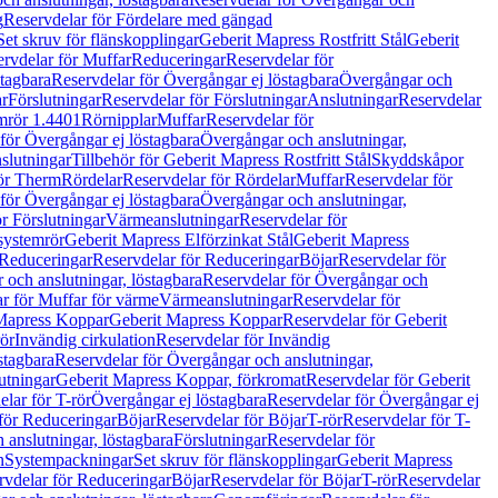
g
Reservdelar för Fördelare med gängad
Set skruv för flänskopplingar
Geberit Mapress Rostfritt Stål
Geberit
rvdelar för Muffar
Reduceringar
Reservdelar för
tagbara
Reservdelar för Övergångar ej löstagbara
Övergångar och
r
Förslutningar
Reservdelar för Förslutningar
Anslutningar
Reservdelar
mrör 1.4401
Rörnipplar
Muffar
Reservdelar för
för Övergångar ej löstagbara
Övergångar och anslutningar,
slutningar
Tillbehör för Geberit Mapress Rostfritt Stål
Skyddskåpor
ör Therm
Rördelar
Reservdelar för Rördelar
Muffar
Reservdelar för
för Övergångar ej löstagbara
Övergångar och anslutningar,
r Förslutningar
Värmeanslutningar
Reservdelar för
 systemrör
Geberit Mapress Elförzinkat Stål
Geberit Mapress
Reduceringar
Reservdelar för Reduceringar
Böjar
Reservdelar för
och anslutningar, löstagbara
Reservdelar för Övergångar och
r för Muffar för värme
Värmeanslutningar
Reservdelar för
Mapress Koppar
Geberit Mapress Koppar
Reservdelar för Geberit
rör
Invändig cirkulation
Reservdelar för Invändig
stagbara
Reservdelar för Övergångar och anslutningar,
utningar
Geberit Mapress Koppar, förkromat
Reservdelar för Geberit
lar för T-rör
Övergångar ej löstagbara
Reservdelar för Övergångar ej
för Reduceringar
Böjar
Reservdelar för Böjar
T-rör
Reservdelar för T-
 anslutningar, löstagbara
Förslutningar
Reservdelar för
n
Systempackningar
Set skruv för flänskopplingar
Geberit Mapress
rvdelar för Reduceringar
Böjar
Reservdelar för Böjar
T-rör
Reservdelar