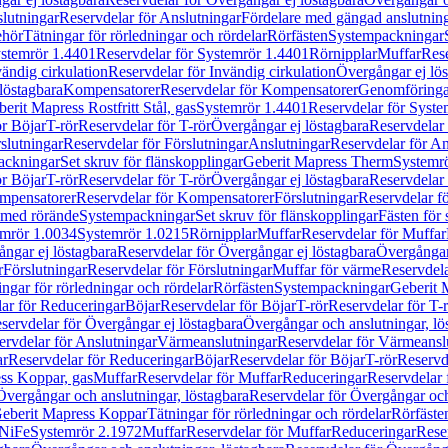
lutningar
Reservdelar för Anslutningar
Fördelare med gängad anslutnin
ehör
Tätningar för rörledningar och rördelar
Rörfästen
Systempackningar
stemrör 1.4401
Reservdelar för Systemrör 1.4401
Rörnipplar
Muffar
Rese
vändig cirkulation
Reservdelar för Invändig cirkulation
Övergångar ej lös
löstagbara
Kompensatorer
Reservdelar för Kompensatorer
Genomföringa
erit Mapress Rostfritt Stål, gas
Systemrör 1.4401
Reservdelar för Syste
ör Böjar
T-rör
Reservdelar för T-rör
Övergångar ej löstagbara
Reservdelar 
slutningar
Reservdelar för Förslutningar
Anslutningar
Reservdelar för An
ackningar
Set skruv för flänskopplingar
Geberit Mapress Therm
Systemr
ör Böjar
T-rör
Reservdelar för T-rör
Övergångar ej löstagbara
Reservdelar 
mpensatorer
Reservdelar för Kompensatorer
Förslutningar
Reservdelar fö
med rörände
Systempackningar
Set skruv för flänskopplingar
Fästen för
mrör 1.0034
Systemrör 1.0215
Rörnipplar
Muffar
Reservdelar för Muffar
ngar ej löstagbara
Reservdelar för Övergångar ej löstagbara
Övergångar 
r
Förslutningar
Reservdelar för Förslutningar
Muffar för värme
Reservdela
ingar för rörledningar och rördelar
Rörfästen
Systempackningar
Geberit 
ar för Reduceringar
Böjar
Reservdelar för Böjar
T-rör
Reservdelar för T-
servdelar för Övergångar ej löstagbara
Övergångar och anslutningar, lö
ervdelar för Anslutningar
Värmeanslutningar
Reservdelar för Värmeansl
ar
Reservdelar för Reduceringar
Böjar
Reservdelar för Böjar
T-rör
Reservde
ess Koppar, gas
Muffar
Reservdelar för Muffar
Reduceringar
Reservdelar 
Övergångar och anslutningar, löstagbara
Reservdelar för Övergångar och
 Geberit Mapress Koppar
Tätningar för rörledningar och rördelar
Rörfäste
uNiFe
Systemrör 2.1972
Muffar
Reservdelar för Muffar
Reduceringar
Rese