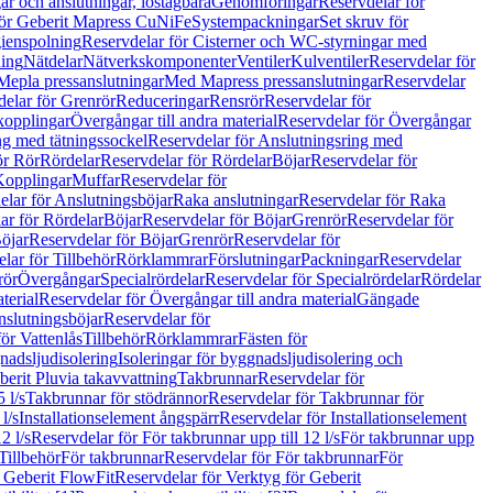
r och anslutningar, löstagbara
Genomföringar
Reservdelar för
för Geberit Mapress CuNiFe
Systempackningar
Set skruv för
ienspolning
Reservdelar för Cisterner och WC-styrningar med
ning
Nätdelar
Nätverkskomponenter
Ventiler
Kulventiler
Reservdelar för
Mepla pressanslutningar
Med Mapress pressanslutningar
Reservdelar
elar för Grenrör
Reduceringar
Rensrör
Reservdelar för
opplingar
Övergångar till andra material
Reservdelar för Övergångar
ng med tätningssockel
Reservdelar för Anslutningsring med
ör Rör
Rördelar
Reservdelar för Rördelar
Böjar
Reservdelar för
Kopplingar
Muffar
Reservdelar för
elar för Anslutningsböjar
Raka anslutningar
Reservdelar för Raka
ar för Rördelar
Böjar
Reservdelar för Böjar
Grenrör
Reservdelar för
öjar
Reservdelar för Böjar
Grenrör
Reservdelar för
lar för Tillbehör
Rörklammrar
Förslutningar
Packningar
Reservdelar
rör
Övergångar
Specialrördelar
Reservdelar för Specialrördelar
Rördelar
terial
Reservdelar för Övergångar till andra material
Gängade
slutningsböjar
Reservdelar för
ör Vattenlås
Tillbehör
Rörklammrar
Fästen för
gnadsljudisolering
Isoleringar för byggnadsljudisolering och
berit Pluvia takavvattning
Takbrunnar
Reservdelar för
 l/s
Takbrunnar för stödrännor
Reservdelar för Takbrunnar för
l/s
Installationselement ångspärr
Reservdelar för Installationselement
2 l/s
Reservdelar för För takbrunnar upp till 12 l/s
För takbrunnar upp
Tillbehör
För takbrunnar
Reservdelar för För takbrunnar
För
 Geberit FlowFit
Reservdelar för Verktyg för Geberit