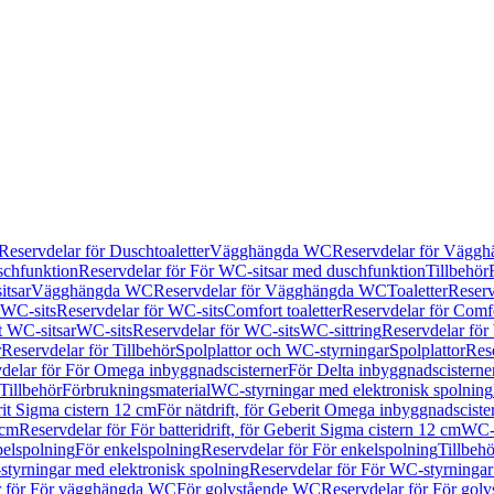
Reservdelar för Duschtoaletter
Vägghängda WC
Reservdelar för Vägg
schfunktion
Reservdelar för För WC-sitsar med duschfunktion
Tillbehör
itsar
Vägghängda WC
Reservdelar för Vägghängda WC
Toaletter
Reserv
WC-sits
Reservdelar för WC-sits
Comfort toaletter
Reservdelar för Comfo
t WC-sitsar
WC-sits
Reservdelar för WC-sits
WC-sittring
Reservdelar för
r
Reservdelar för Tillbehör
Spolplattor och WC-styrningar
Spolplattor
Rese
delar för För Omega inbyggnadscisterner
För Delta inbyggnadscisterne
Tillbehör
Förbrukningsmaterial
WC-styrningar med elektronisk spolning
rit Sigma cistern 12 cm
För nätdrift, för Geberit Omega inbyggnadscist
 cm
Reservdelar för För batteridrift, för Geberit Sigma cistern 12 cm
WC-s
belspolning
För enkelspolning
Reservdelar för För enkelspolning
Tillbeh
tyrningar med elektronisk spolning
Reservdelar för För WC-styrningar
r för För vägghängda WC
För golvstående WC
Reservdelar för För gol