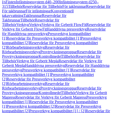
l/s
Fästen
Infästningssystem d40–200
Infästningssystem d250–
315
Tillbehör
Reservdelar för Tillbehör
För takbrunnar
Reservdelar för
För takbrunnar
För infästningar
Konventionell
takavvattning
Takbrunnar
Reservdelar för
Takbrunnar
Tillbehör
Reservdelar för
Tillbehör
Verktyg
Verktyg
Verktyg för Geberit FlowFit
Reservdelar för
Verktyg för Geberit FlowFit
Handdrivna pressverktyg
Reservdelar
för Handdrivna pressverktyg
Pressverktyg kompatibilitet
[1]
Reservdelar för Pressverktyg kompatibilitet [1]
Pressverktyg
kompatibilitet [2]
Reservdelar för Pressverktyg kompatibilitet
[2]
Rörbearbetningsverktyg
Reservdelar för
Rörbearbetningsverktyg
Provtryckningsproppar
Reservdelar för
Provtryckningsproppar
Kontrollmedel
Tillbehör
Reservdelar för
Tillbehör
Verktyg för Geberit Mepla
Reservdelar för Verktyg för
Geberit Mepla
Handdrivna pressverktyg
Reservdelar för Handdrivna
pressverktyg
Pressverktyg kompatibilitet [1]
Reservdelar för
Pressverktyg kompatibilitet [1]
Pressverktyg kompatibilitet
[2]
Reservdelar för Pressverktyg kompatibilitet
[2]
Rörbearbetningsverktyg
Reservdelar för
Rörbearbetningsverktyg
Provtryckningsproppar
Reservdelar för
Provtryckningsproppar
Kontrollmedel
Tillbehör
Verktyg för Geberit
Mapress
Reservdelar för Verktyg för Geberit Mapress
Pressverktyg
kompatibilitet [1]
Reservdelar för Pressverktyg kompatibilitet
[1]
Pressverktyg kompatibilitet [2]
Reservdelar för Pressverktyg
kompatibilitet [2]
Pressverktyg kompatibilitet [1] / [2]
Reservdelar för