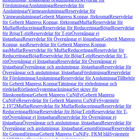
Förslutningar
Anslutningar
Reservdelar för
Anslutningar
Värmeanslutningar
Reservdelar för
Värmeanslutningar
Geberit Mapress Koppar, förkromat
Reservdelar
för Geberit Mapress Koppar, förkromat
Muffar
Reservdelar för
Muffar
Reduceringar
Reservdelar för Reduceringar
Böjar
Reservdelar
för Böjar
T-rör
Reservdelar för T-rör
Övergångar ej
löstagbara
Reservdelar för Övergångar ej löstagbara
Geberit Mapress
Koppar, gas
Reservdelar för Geberit Mapress Koppar,
gas
Muffar
Reservdelar för Muffar
Reduceringar
Reservdelar för
Reduceringar
Böjar
Reservdelar för Böjar
T-rör
Reservdelar för T-
rör
Övergångar ej löstagbara
Reservdelar för Övergångar ej
löstagbara
Övergångar och anslutningar, löstagbara
Reservdelar för
Övergångar och anslutningar, löstagbara
Förslutningar
Reservdelar
för Förslutningar
Anslutningar
Reservdelar för Anslutningar
Tillbehör
för Geberit Mapress Koppar
Tätningar för rörledningar och
rördelar
Rörfästen
Systempackningar
Set skruv för
flänskopplingar
Geberit Mapress CuNiFe
Geberit Mapress
CuNiFe
Reservdelar för Geberit Mapress CuNiFe
Systemrör
2.1972
Muffar
Reservdelar för Muffar
Reduceringar
Reservdelar för
Reduceringar
Böjar
Reservdelar för Böjar
T-rör
Reservdelar för T-
rör
Övergångar ej löstagbara
Reservdelar för Övergångar ej
löstagbara
Övergångar och anslutningar, löstagbara
Reservdelar för
Övergångar och anslutningar, löstagbara
Genomföringar
Reservdelar
för Genomföringar
Geberit Mapress CuNiFe, FKM blå
Systemrör