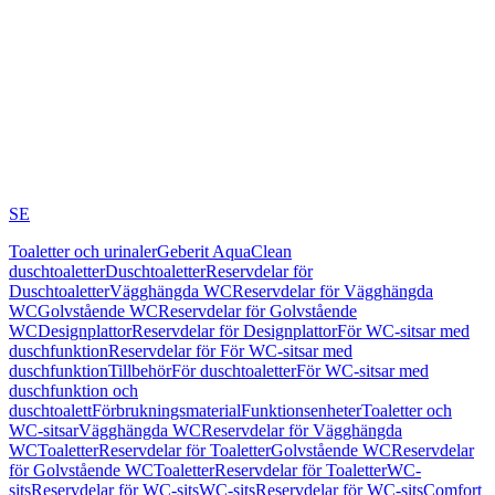
SE
Toaletter och urinaler
Geberit AquaClean
duschtoaletter
Duschtoaletter
Reservdelar för
Duschtoaletter
Vägghängda WC
Reservdelar för Vägghängda
WC
Golvstående WC
Reservdelar för Golvstående
WC
Designplattor
Reservdelar för Designplattor
För WC-sitsar med
duschfunktion
Reservdelar för För WC-sitsar med
duschfunktion
Tillbehör
För duschtoaletter
För WC-sitsar med
duschfunktion och
duschtoalett
Förbrukningsmaterial
Funktionsenheter
Toaletter och
WC-sitsar
Vägghängda WC
Reservdelar för Vägghängda
WC
Toaletter
Reservdelar för Toaletter
Golvstående WC
Reservdelar
för Golvstående WC
Toaletter
Reservdelar för Toaletter
WC-
sits
Reservdelar för WC-sits
WC-sits
Reservdelar för WC-sits
Comfort