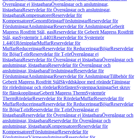
Övergångar ej löstagbara
Övergångar och anslutningar,
löstagbara
Reservdelar för Övergångar och anslutningar,
löstagbara
Kompensatorer
Reservdelar för
Kompensatorer
Genomföringar
Förslutningar
Reservdelar för
Förslutningar
Anslutningar
Reservdelar för Anslutningar
Geberit
Mapress Rostfritt Stål, gas
Reservdelar för Geberit Mapress Rostfritt
Stål, gas
Systemrör 1.4401
Reservdelar för Systemrör
1.4401
Rörnipplar
Muffar
Reservdelar för
Muffar
Reduceringar
Reservdelar för Reduceringar
Böjar
Reservdelar
för Böjar
T-rör
Reservdelar för T-rör
Övergångar ej
löstagbara
Reservdelar för Övergångar ej löstagbara
Övergångar och
anslutningar, löstagbara
Reservdelar för Övergångar och
anslutningar, löstagbara
Förslutningar
Reservdelar för
Förslutningar
Anslutningar
Reservdelar för Anslutningar
Tillbehör för
Geberit Mapress Rostfritt Stål
Skyddskåpor med rörände
Tätningar
för rörledningar och rördelar
Rörfästen
Systempackningar
Set skruv
för flänskopplingar
Geberit Mapress Therm
Systemrör
Therm
Rördelar
Reservdelar för Rördelar
Muffar
Reservdelar för
Muffar
Reduceringar
Reservdelar för Reduceringar
Böjar
Reservdelar
för Böjar
T-rör
Reservdelar för T-rör
Övergångar ej
löstagbara
Reservdelar för Övergångar ej löstagbara
Övergångar och
anslutningar, löstagbara
Reservdelar för Övergångar och
anslutningar, löstagbara
Kompensatorer
Reservdelar för
Kompensatorer
Förslutningar
Reservdelar för
Förslutningar
Värmeanslutningar
Reservdelar för