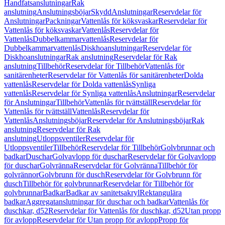
Handfatsanslutningar
Rak
anslutning
Anslutningsböjar
Skydd
Anslutningar
Reservdelar för
Anslutningar
Packningar
Vattenlås för köksvaskar
Reservdelar för
Vattenlås för köksvaskar
Vattenlås
Reservdelar för
Vattenlås
Dubbelkammarvattenlås
Reservdelar för
Dubbelkammarvattenlås
Diskhoanslutningar
Reservdelar för
Diskhoanslutningar
Rak anslutning
Reservdelar för Rak
anslutning
Tillbehör
Reservdelar för Tillbehör
Vattenlås för
sanitärenheter
Reservdelar för Vattenlås för sanitärenheter
Dolda
vattenlås
Reservdelar för Dolda vattenlås
Synliga
vattenlås
Reservdelar för Synliga vattenlås
Anslutningar
Reservdelar
för Anslutningar
Tillbehör
Vattenlås för tvättställ
Reservdelar för
Vattenlås för tvättställ
Vattenlås
Reservdelar för
Vattenlås
Anslutningsböjar
Reservdelar för Anslutningsböjar
Rak
anslutning
Reservdelar för Rak
anslutning
Utloppsventiler
Reservdelar för
Utloppsventiler
Tillbehör
Reservdelar för Tillbehör
Golvbrunnar och
badkar
Duschar
Golvavlopp för duschar
Reservdelar för Golvavlopp
för duschar
Golvränna
Reservdelar för Golvränna
Tillbehör för
golvrännor
Golvbrunn för dusch
Reservdelar för Golvbrunn för
dusch
Tillbehör för golvbrunnar
Reservdelar för Tillbehör för
golvbrunnar
Badkar
Badkar av sanitetsakryl
Rektangulära
badkar
Aggregatanslutningar för duschar och badkar
Vattenlås för
duschkar, d52
Reservdelar för Vattenlås för duschkar, d52
Utan propp
för avlopp
Reservdelar för Utan propp för avlopp
Propp för