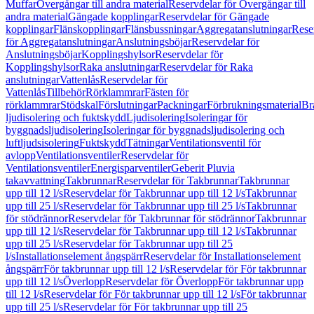
Muffar
Övergångar till andra material
Reservdelar för Övergångar till
andra material
Gängade kopplingar
Reservdelar för Gängade
kopplingar
Flänskopplingar
Flänsbussningar
Aggregatanslutningar
Rese
för Aggregatanslutningar
Anslutningsböjar
Reservdelar för
Anslutningsböjar
Kopplingshylsor
Reservdelar för
Kopplingshylsor
Raka anslutningar
Reservdelar för Raka
anslutningar
Vattenlås
Reservdelar för
Vattenlås
Tillbehör
Rörklammrar
Fästen för
rörklammrar
Stödskal
Förslutningar
Packningar
Förbrukningsmaterial
Br
ljudisolering och fuktskydd
Ljudisolering
Isoleringar för
byggnadsljudisolering
Isoleringar för byggnadsljudisolering och
luftljudsisolering
Fuktskydd
Tätningar
Ventilationsventil för
avlopp
Ventilationsventiler
Reservdelar för
Ventilationsventiler
Energisparventiler
Geberit Pluvia
takavvattning
Takbrunnar
Reservdelar för Takbrunnar
Takbrunnar
upp till 12 l/s
Reservdelar för Takbrunnar upp till 12 l/s
Takbrunnar
upp till 25 l/s
Reservdelar för Takbrunnar upp till 25 l/s
Takbrunnar
för stödrännor
Reservdelar för Takbrunnar för stödrännor
Takbrunnar
upp till 12 l/s
Reservdelar för Takbrunnar upp till 12 l/s
Takbrunnar
upp till 25 l/s
Reservdelar för Takbrunnar upp till 25
l/s
Installationselement ångspärr
Reservdelar för Installationselement
ångspärr
För takbrunnar upp till 12 l/s
Reservdelar för För takbrunnar
upp till 12 l/s
Överlopp
Reservdelar för Överlopp
För takbrunnar upp
till 12 l/s
Reservdelar för För takbrunnar upp till 12 l/s
För takbrunnar
upp till 25 l/s
Reservdelar för För takbrunnar upp till 25