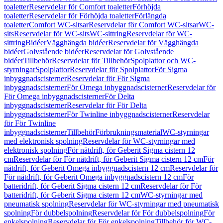
toaletter
Reservdelar för Comfort toaletter
Förhöjda
toaletter
Reservdelar för Förhöjda toaletter
Förlängda
toaletter
Comfort WC-sitsar
Reservdelar för Comfort WC-sitsar
WC-
sits
Reservdelar för WC-sits
WC-sittring
Reservdelar för WC-
sittring
Bidéer
Vägghängda bidéer
Reservdelar för Vägghängda
bidéer
Golvstående bidéer
Reservdelar för Golvstående
bidéer
Tillbehör
Reservdelar för Tillbehör
Spolplattor och WC-
styrningar
Spolplattor
Reservdelar för Spolplattor
För Sigma
inbyggnadscisterner
Reservdelar för För Sigma
inbyggnadscisterner
För Omega inbyggnadscisterner
Reservdelar för
För Omega inbyggnadscisterner
För Delta
inbyggnadscisterner
Reservdelar för För Delta
inbyggnadscisterner
För Twinline inbyggnadscisterner
Reservdelar
för För Twinline
inbyggnadscisterner
Tillbehör
Förbrukningsmaterial
WC-styrningar
med elektronisk spolning
Reservdelar för WC-styrningar med
elektronisk spolning
För nätdrift, för Geberit Sigma cistern 12
cm
Reservdelar för För nätdrift, för Geberit Sigma cistern 12 cm
För
nätdrift, för Geberit Omega inbyggnadscistern 12 cm
Reservdelar för
För nätdrift, för Geberit Omega inbyggnadscistern 12 cm
För
batteridrift, för Geberit Sigma cistern 12 cm
Reservdelar för För
batteridrift, för Geberit Sigma cistern 12 cm
WC-styrningar med
pneumatisk spolning
Reservdelar för WC-styrningar med pneumatisk
spolning
För dubbelspolning
Reservdelar för För dubbelspolning
För
enkelspolning
Reservdelar för För enkelspolning
Tillbehör för WC-