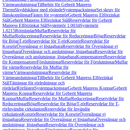
Värmeanslutningar
Tillbehör för Geberit Mapress
Therm
Skyddskåpor med rörände
Systempackningar
Set skruv för
flänskopplingar
Fästen för systemrör
Geberit Mapress Elförzinkat
Stål
Geberit Mapress Elförzinkat Stål
Reservdelar för Geberit
Mapress Elförzinkat Stål
Systemrör 1.0034
Systemrör
1.0215
Rörnipplar
Muffar
Reservdelar för
Muffar
Reduceringar
Reservdelar för Reduceringar
Böjar
Reservdelar
för Böjar
T-rör
Reservdelar för T-rör
Korsrör
Reservdelar för
Korsrör
Övergångar ej löstagbara
Reservdelar för Övergångar ej
löstagbara
Övergångar och anslutningar, löstagbara
Reservdelar för
Övergångar och anslutningar, löstagbara
Kompensatorer
Reservdelar
för Kompensatorer
Förslutningar
Reservdelar för Förslutningar
Muffar
för värme
Reservdelar för Muffar för
värme
Värmeanslutningar
Reservdelar för
Värmeanslutningar
Tillbehör för Geberit Mapress Elförzinkat
Stål
Tätningar för rörledningar och
rördelar
Rörfästen
Systempackningar
Geberit Mapress Koppar
Geberit
Mapress Koppar
Reservdelar för Geberit Mapress
Koppar
Muffar
Reservdelar för Muffar
Reduceringar
Reservdelar för
Reduceringar
Böjar
Reservdelar för Böjar
T-rör
Reservdelar för T-
rör
Invändig cirkulation
Reservdelar för Invändig
cirkulation
Korsrör
Reservdelar för Korsrör
Övergångar ej
löstagbara
Reservdelar för Övergångar ej löstagbara
Övergångar och
anslutningar, löstagbara
Reservdelar för Övergångar och
anslutningar, löstagbara
Förslutningar
Reservdelar för