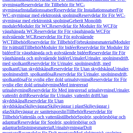
styrningar
Reservdelar för Tillbehör för WC-
styrningar
Installationssatser
Reservdelar för Installationssatser
För
WC-styrningar med elektronisk spolning
Reservdelar för För WC-
styrningar med elektronisk spolning
Geberit Monolith
moduler
Moduler för WC
Reservdelar för Moduler för WC
För
vägghängda WC
Reservdelar för För vägghängda WC
För
golvstående WC
Reservdelar för För golvstående
WC
Tillbehör
Reservdelar för Tillbehör
Förbrukningsmaterial
Moduler
för tvättställ
Tillbehör
Moduler för bidéer
Reservdelar för Moduler för
bidéer
För vägghängda och golvstående bidéer
Reservdelar för För
vägghängda och golvstående bidéer
Urinaler
Urinaler, spolningsdrift,
med spolkant
Reservdelar för Urinaler, spolningsdrift, med
spolkant
Utan skyddskåpa
Reservdelar för Utan skyddskåpa
Urinaler,
spolningsdrift, spolkantlösa
Reservdelar för Urinaler, spolningsdrift,
spolkantlösa
För synlig eller dold urinalstyrning
Reservdelar för För
synlig eller dold urinalstyrning
Med integrerad
urinalstyrning
Reservdelar för Med integrerad urinalstyrning
Urinaler,
vattenfri drift
Reservdelar för Urinaler, vattenfri drift
Utan
skyddskåpa
Reservdelar för Utan
skyddskåpa
Skiljeväggar
Skiljeväggar i plast
Skiljeväggar i
glas
Skiljeväggar av sanitetsporslin
Tillbehör
Reservdelar för
Tillbehör
Vattenlås och vattenlåstillbehör
Spolrör, spolrörsböjar och
adaptrar
Reservdelar för Spolrör, spolrörsböjar och
adaptrar
Infästningsmaterial
Urinalstyrningar
Dolt
montage
Reservdelar för Dolt montage
Med elektronisk spolning,