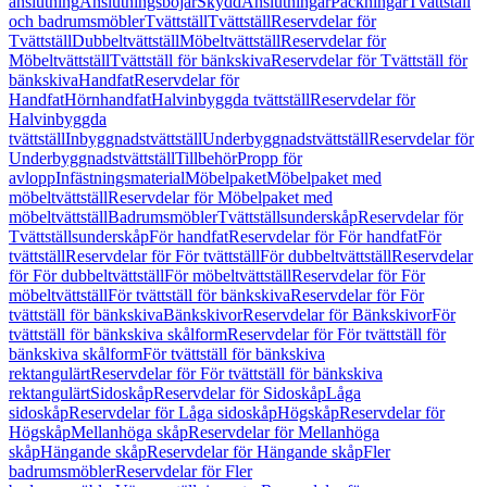
anslutning
Anslutningsböjar
Skydd
Anslutningar
Packningar
Tvättställ
och badrumsmöbler
Tvättställ
Tvättställ
Reservdelar för
Tvättställ
Dubbeltvättställ
Möbeltvättställ
Reservdelar för
Möbeltvättställ
Tvättställ för bänkskiva
Reservdelar för Tvättställ för
bänkskiva
Handfat
Reservdelar för
Handfat
Hörnhandfat
Halvinbyggda tvättställ
Reservdelar för
Halvinbyggda
tvättställ
Inbyggnadstvättställ
Underbyggnadstvättställ
Reservdelar för
Underbyggnadstvättställ
Tillbehör
Propp för
avlopp
Infästningsmaterial
Möbelpaket
Möbelpaket med
möbeltvättställ
Reservdelar för Möbelpaket med
möbeltvättställ
Badrumsmöbler
Tvättställsunderskåp
Reservdelar för
Tvättställsunderskåp
För handfat
Reservdelar för För handfat
För
tvättställ
Reservdelar för För tvättställ
För dubbeltvättställ
Reservdelar
för För dubbeltvättställ
För möbeltvättställ
Reservdelar för För
möbeltvättställ
För tvättställ för bänkskiva
Reservdelar för För
tvättställ för bänkskiva
Bänkskivor
Reservdelar för Bänkskivor
För
tvättställ för bänkskiva skålform
Reservdelar för För tvättställ för
bänkskiva skålform
För tvättställ för bänkskiva
rektangulärt
Reservdelar för För tvättställ för bänkskiva
rektangulärt
Sidoskåp
Reservdelar för Sidoskåp
Låga
sidoskåp
Reservdelar för Låga sidoskåp
Högskåp
Reservdelar för
Högskåp
Mellanhöga skåp
Reservdelar för Mellanhöga
skåp
Hängande skåp
Reservdelar för Hängande skåp
Fler
badrumsmöbler
Reservdelar för Fler