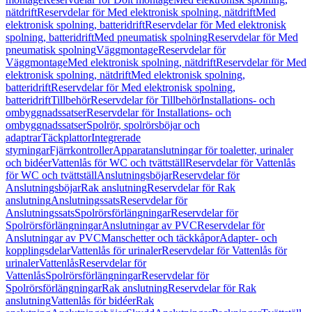
nätdrift
Reservdelar för Med elektronisk spolning, nätdrift
Med
elektronisk spolning, batteridrift
Reservdelar för Med elektronisk
spolning, batteridrift
Med pneumatisk spolning
Reservdelar för Med
pneumatisk spolning
Väggmontage
Reservdelar för
Väggmontage
Med elektronisk spolning, nätdrift
Reservdelar för Med
elektronisk spolning, nätdrift
Med elektronisk spolning,
batteridrift
Reservdelar för Med elektronisk spolning,
batteridrift
Tillbehör
Reservdelar för Tillbehör
Installations- och
ombyggnadssatser
Reservdelar för Installations- och
ombyggnadssatser
Spolrör, spolrörsböjar och
adaptrar
Täckplattor
Integrerade
styrningar
Fjärrkontroller
Apparatanslutningar för toaletter, urinaler
och bidéer
Vattenlås för WC och tvättställ
Reservdelar för Vattenlås
för WC och tvättställ
Anslutningsböjar
Reservdelar för
Anslutningsböjar
Rak anslutning
Reservdelar för Rak
anslutning
Anslutningssats
Reservdelar för
Anslutningssats
Spolrörsförlängningar
Reservdelar för
Spolrörsförlängningar
Anslutningar av PVC
Reservdelar för
Anslutningar av PVC
Manschetter och täckkåpor
Adapter- och
kopplingsdelar
Vattenlås för urinaler
Reservdelar för Vattenlås för
urinaler
Vattenlås
Reservdelar för
Vattenlås
Spolrörsförlängningar
Reservdelar för
Spolrörsförlängningar
Rak anslutning
Reservdelar för Rak
anslutning
Vattenlås för bidéer
Rak