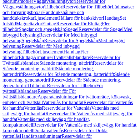
badrumsmöbler
Väggavställningsytor
Reservdelar för
Väggavställningsytor
Tillbehör
Reservdelar för Tillbehör
Lådinsatser
och förvaringsboxar
Handdukshållare och
handdukskrokar
Ljuselement
Hållare för bänkskivor
Handtag
Set
fotstöd
Magnettavlor
Eluttag
Reservdelar för Eluttag
Fler
tillbehör
Speglar och spegelskåp
Spegel
Reservdelar för Spegel
Med
inbyggd belysning
Reservdelar för Med inbyggd
belysning
Spegelskåp
Reservdelar för Spegelskåp
Med inbyggd
belysning
Reservdelar för Med inbyggd
belysning
Tillbehör
Ljuselement
Handtag
Fler
tillbehör
Eluttag
Armaturer
Tvättställsblandare
Reservdelar för
Tvättställsblandare
Stående montering, nätdrift
Reservdelar för
Stående montering, nätdrift
Stående montering,
batteridrift
Reservdelar för Stående montering, batteridrift
Stående
montering, generatordrift
Reservdelar för Stående montering,
generatordrift
Tillbehör
Reservdelar för Tillbehör
För
tvättställsblandare
Reservdelar för För
tvättställsblandare
Apparatanslutningar för tvättområde, köksvask,
enheter och tvättställ
Vattenlås för handfat
Reservdelar för Vattenlås
för handfat
Vattenlås
Reservdelar för Vattenlås
Vattenlås med
skiljevägg för handfat
Reservdelar för Vattenlås med skiljevägg för
handfat
Vattenlås med skiljevägg för handfat,
kompaktmodell
Reservdelar för Vattenlås med skiljevägg för handfat,
kompaktmodell
Dolda vattenlås
Reservdelar för Dolda
vattenlås
Handfatsanslutningar
Reservdelar för