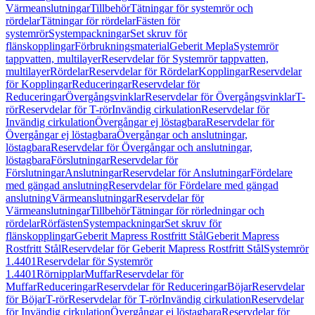
Värmeanslutningar
Tillbehör
Tätningar för systemrör och
rördelar
Tätningar för rördelar
Fästen för
systemrör
Systempackningar
Set skruv för
flänskopplingar
Förbrukningsmaterial
Geberit Mepla
Systemrör
tappvatten, multilayer
Reservdelar för Systemrör tappvatten,
multilayer
Rördelar
Reservdelar för Rördelar
Kopplingar
Reservdelar
för Kopplingar
Reduceringar
Reservdelar för
Reduceringar
Övergångsvinklar
Reservdelar för Övergångsvinklar
T-
rör
Reservdelar för T-rör
Invändig cirkulation
Reservdelar för
Invändig cirkulation
Övergångar ej löstagbara
Reservdelar för
Övergångar ej löstagbara
Övergångar och anslutningar,
löstagbara
Reservdelar för Övergångar och anslutningar,
löstagbara
Förslutningar
Reservdelar för
Förslutningar
Anslutningar
Reservdelar för Anslutningar
Fördelare
med gängad anslutning
Reservdelar för Fördelare med gängad
anslutning
Värmeanslutningar
Reservdelar för
Värmeanslutningar
Tillbehör
Tätningar för rörledningar och
rördelar
Rörfästen
Systempackningar
Set skruv för
flänskopplingar
Geberit Mapress Rostfritt Stål
Geberit Mapress
Rostfritt Stål
Reservdelar för Geberit Mapress Rostfritt Stål
Systemrör
1.4401
Reservdelar för Systemrör
1.4401
Rörnipplar
Muffar
Reservdelar för
Muffar
Reduceringar
Reservdelar för Reduceringar
Böjar
Reservdelar
för Böjar
T-rör
Reservdelar för T-rör
Invändig cirkulation
Reservdelar
för Invändig cirkulation
Övergångar ej löstagbara
Reservdelar för