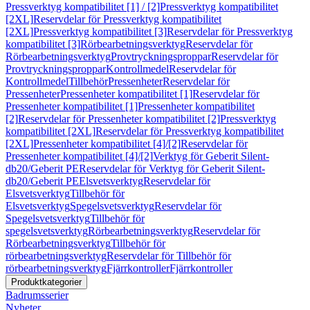
Pressverktyg kompatibilitet [1] / [2]
Pressverktyg kompatibilitet
[2XL]
Reservdelar för Pressverktyg kompatibilitet
[2XL]
Pressverktyg kompatibilitet [3]
Reservdelar för Pressverktyg
kompatibilitet [3]
Rörbearbetningsverktyg
Reservdelar för
Rörbearbetningsverktyg
Provtryckningsproppar
Reservdelar för
Provtryckningsproppar
Kontrollmedel
Reservdelar för
Kontrollmedel
Tillbehör
Pressenheter
Reservdelar för
Pressenheter
Pressenheter kompatibilitet [1]
Reservdelar för
Pressenheter kompatibilitet [1]
Pressenheter kompatibilitet
[2]
Reservdelar för Pressenheter kompatibilitet [2]
Pressverktyg
kompatibilitet [2XL]
Reservdelar för Pressverktyg kompatibilitet
[2XL]
Pressenheter kompatibilitet [4]/[2]
Reservdelar för
Pressenheter kompatibilitet [4]/[2]
Verktyg för Geberit Silent-
db20/Geberit PE
Reservdelar för Verktyg för Geberit Silent-
db20/Geberit PE
Elsvetsverktyg
Reservdelar för
Elsvetsverktyg
Tillbehör för
Elsvetsverktyg
Spegelsvetsverktyg
Reservdelar för
Spegelsvetsverktyg
Tillbehör för
spegelsvetsverktyg
Rörbearbetningsverktyg
Reservdelar för
Rörbearbetningsverktyg
Tillbehör för
rörbearbetningsverktyg
Reservdelar för Tillbehör för
rörbearbetningsverktyg
Fjärrkontroller
Fjärrkontroller
Produktkategorier
Badrumsserier
Nyheter