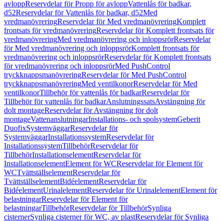
avlopp
Reservdelar för Propp för avlopp
Vattenlås för badkar,
d52
Reservdelar för Vattenlås för badkar, d52
Med
vredmanövrering
Reservdelar för Med vredmanövrering
Komplett
frontsats för vredmanövrering
Reservdelar för Komplett frontsats för
vredmanövrering
Med vredmanövrering och inloppsrör
Reservdelar
för Med vredmanövrering och inloppsrör
Komplett frontsats för
vredmanövrering och inloppsrör
Reservdelar för Komplett frontsats
för vredmanövrering och inloppsrör
Med PushControl
tryckknappsmanövrering
Reservdelar för Med PushControl
tryckknappsmanövrering
Med ventilkonor
Reservdelar för Med
ventilkonor
Tillbehör för vattenlås för badkar
Reservdelar för
Tillbehör för vattenlås för badkar
Anslutningssats
Avstängning för
dolt montage
Reservdelar för Avstängning för dolt
montage
Vattenanslutningar
Installations- och spolsystem
Geberit
Duofix
Systemväggar
Reservdelar för
Systemväggar
Installationssystem
Reservdelar för
Installationssystem
Tillbehör
Reservdelar för
Tillbehör
Installationselement
Reservdelar för
Installationselement
Element för WC
Reservdelar för Element för
WC
Tvättställselement
Reservdelar för
Tvättställselement
Bidéelement
Reservdelar för
Bidéelement
Urinalelement
Reservdelar för Urinalelement
Element för
belastningar
Reservdelar för Element för
belastningar
Tillbehör
Reservdelar för Tillbehör
Synliga
cisterner
Synliga cisterner för WC, av plast
Reservdelar för Synliga