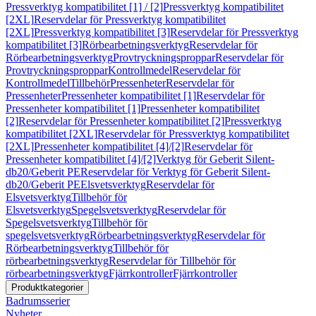
Pressverktyg kompatibilitet [1] / [2]
Pressverktyg kompatibilitet
[2XL]
Reservdelar för Pressverktyg kompatibilitet
[2XL]
Pressverktyg kompatibilitet [3]
Reservdelar för Pressverktyg
kompatibilitet [3]
Rörbearbetningsverktyg
Reservdelar för
Rörbearbetningsverktyg
Provtryckningsproppar
Reservdelar för
Provtryckningsproppar
Kontrollmedel
Reservdelar för
Kontrollmedel
Tillbehör
Pressenheter
Reservdelar för
Pressenheter
Pressenheter kompatibilitet [1]
Reservdelar för
Pressenheter kompatibilitet [1]
Pressenheter kompatibilitet
[2]
Reservdelar för Pressenheter kompatibilitet [2]
Pressverktyg
kompatibilitet [2XL]
Reservdelar för Pressverktyg kompatibilitet
[2XL]
Pressenheter kompatibilitet [4]/[2]
Reservdelar för
Pressenheter kompatibilitet [4]/[2]
Verktyg för Geberit Silent-
db20/Geberit PE
Reservdelar för Verktyg för Geberit Silent-
db20/Geberit PE
Elsvetsverktyg
Reservdelar för
Elsvetsverktyg
Tillbehör för
Elsvetsverktyg
Spegelsvetsverktyg
Reservdelar för
Spegelsvetsverktyg
Tillbehör för
spegelsvetsverktyg
Rörbearbetningsverktyg
Reservdelar för
Rörbearbetningsverktyg
Tillbehör för
rörbearbetningsverktyg
Reservdelar för Tillbehör för
rörbearbetningsverktyg
Fjärrkontroller
Fjärrkontroller
Produktkategorier
Badrumsserier
Nyheter