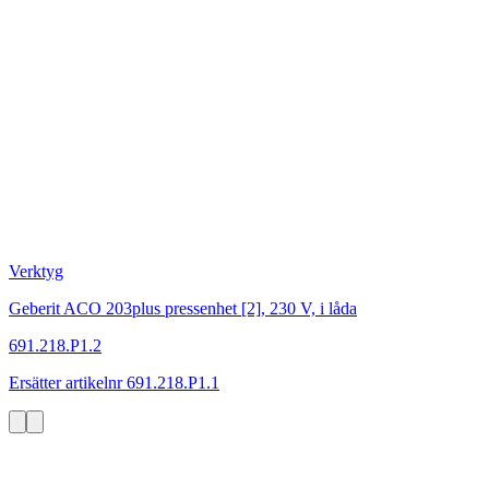
Verktyg
Geberit ACO 203plus pressenhet [2], 230 V, i låda
691.218.P1.2
Ersätter artikelnr 691.218.P1.1