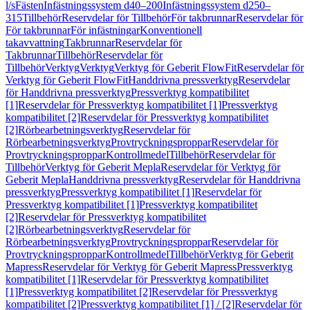
l/s
Fästen
Infästningssystem d40–200
Infästningssystem d250–
315
Tillbehör
Reservdelar för Tillbehör
För takbrunnar
Reservdelar för
För takbrunnar
För infästningar
Konventionell
takavvattning
Takbrunnar
Reservdelar för
Takbrunnar
Tillbehör
Reservdelar för
Tillbehör
Verktyg
Verktyg
Verktyg för Geberit FlowFit
Reservdelar för
Verktyg för Geberit FlowFit
Handdrivna pressverktyg
Reservdelar
för Handdrivna pressverktyg
Pressverktyg kompatibilitet
[1]
Reservdelar för Pressverktyg kompatibilitet [1]
Pressverktyg
kompatibilitet [2]
Reservdelar för Pressverktyg kompatibilitet
[2]
Rörbearbetningsverktyg
Reservdelar för
Rörbearbetningsverktyg
Provtryckningsproppar
Reservdelar för
Provtryckningsproppar
Kontrollmedel
Tillbehör
Reservdelar för
Tillbehör
Verktyg för Geberit Mepla
Reservdelar för Verktyg för
Geberit Mepla
Handdrivna pressverktyg
Reservdelar för Handdrivna
pressverktyg
Pressverktyg kompatibilitet [1]
Reservdelar för
Pressverktyg kompatibilitet [1]
Pressverktyg kompatibilitet
[2]
Reservdelar för Pressverktyg kompatibilitet
[2]
Rörbearbetningsverktyg
Reservdelar för
Rörbearbetningsverktyg
Provtryckningsproppar
Reservdelar för
Provtryckningsproppar
Kontrollmedel
Tillbehör
Verktyg för Geberit
Mapress
Reservdelar för Verktyg för Geberit Mapress
Pressverktyg
kompatibilitet [1]
Reservdelar för Pressverktyg kompatibilitet
[1]
Pressverktyg kompatibilitet [2]
Reservdelar för Pressverktyg
kompatibilitet [2]
Pressverktyg kompatibilitet [1] / [2]
Reservdelar för