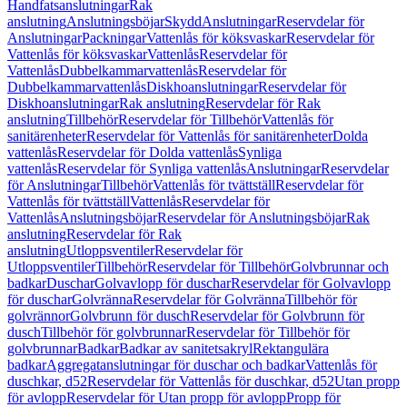
Handfatsanslutningar
Rak
anslutning
Anslutningsböjar
Skydd
Anslutningar
Reservdelar för
Anslutningar
Packningar
Vattenlås för köksvaskar
Reservdelar för
Vattenlås för köksvaskar
Vattenlås
Reservdelar för
Vattenlås
Dubbelkammarvattenlås
Reservdelar för
Dubbelkammarvattenlås
Diskhoanslutningar
Reservdelar för
Diskhoanslutningar
Rak anslutning
Reservdelar för Rak
anslutning
Tillbehör
Reservdelar för Tillbehör
Vattenlås för
sanitärenheter
Reservdelar för Vattenlås för sanitärenheter
Dolda
vattenlås
Reservdelar för Dolda vattenlås
Synliga
vattenlås
Reservdelar för Synliga vattenlås
Anslutningar
Reservdelar
för Anslutningar
Tillbehör
Vattenlås för tvättställ
Reservdelar för
Vattenlås för tvättställ
Vattenlås
Reservdelar för
Vattenlås
Anslutningsböjar
Reservdelar för Anslutningsböjar
Rak
anslutning
Reservdelar för Rak
anslutning
Utloppsventiler
Reservdelar för
Utloppsventiler
Tillbehör
Reservdelar för Tillbehör
Golvbrunnar och
badkar
Duschar
Golvavlopp för duschar
Reservdelar för Golvavlopp
för duschar
Golvränna
Reservdelar för Golvränna
Tillbehör för
golvrännor
Golvbrunn för dusch
Reservdelar för Golvbrunn för
dusch
Tillbehör för golvbrunnar
Reservdelar för Tillbehör för
golvbrunnar
Badkar
Badkar av sanitetsakryl
Rektangulära
badkar
Aggregatanslutningar för duschar och badkar
Vattenlås för
duschkar, d52
Reservdelar för Vattenlås för duschkar, d52
Utan propp
för avlopp
Reservdelar för Utan propp för avlopp
Propp för