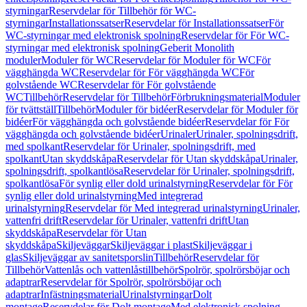
styrningar
Reservdelar för Tillbehör för WC-
styrningar
Installationssatser
Reservdelar för Installationssatser
För
WC-styrningar med elektronisk spolning
Reservdelar för För WC-
styrningar med elektronisk spolning
Geberit Monolith
moduler
Moduler för WC
Reservdelar för Moduler för WC
För
vägghängda WC
Reservdelar för För vägghängda WC
För
golvstående WC
Reservdelar för För golvstående
WC
Tillbehör
Reservdelar för Tillbehör
Förbrukningsmaterial
Moduler
för tvättställ
Tillbehör
Moduler för bidéer
Reservdelar för Moduler för
bidéer
För vägghängda och golvstående bidéer
Reservdelar för För
vägghängda och golvstående bidéer
Urinaler
Urinaler, spolningsdrift,
med spolkant
Reservdelar för Urinaler, spolningsdrift, med
spolkant
Utan skyddskåpa
Reservdelar för Utan skyddskåpa
Urinaler,
spolningsdrift, spolkantlösa
Reservdelar för Urinaler, spolningsdrift,
spolkantlösa
För synlig eller dold urinalstyrning
Reservdelar för För
synlig eller dold urinalstyrning
Med integrerad
urinalstyrning
Reservdelar för Med integrerad urinalstyrning
Urinaler,
vattenfri drift
Reservdelar för Urinaler, vattenfri drift
Utan
skyddskåpa
Reservdelar för Utan
skyddskåpa
Skiljeväggar
Skiljeväggar i plast
Skiljeväggar i
glas
Skiljeväggar av sanitetsporslin
Tillbehör
Reservdelar för
Tillbehör
Vattenlås och vattenlåstillbehör
Spolrör, spolrörsböjar och
adaptrar
Reservdelar för Spolrör, spolrörsböjar och
adaptrar
Infästningsmaterial
Urinalstyrningar
Dolt
montage
Reservdelar för Dolt montage
Med elektronisk spolning,