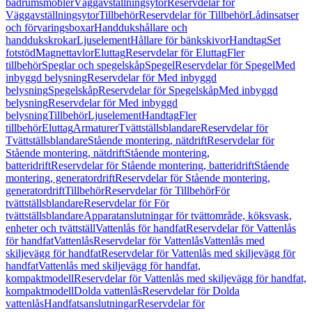
badrumsmöbler
Väggavställningsytor
Reservdelar för
Väggavställningsytor
Tillbehör
Reservdelar för Tillbehör
Lådinsatser
och förvaringsboxar
Handdukshållare och
handdukskrokar
Ljuselement
Hållare för bänkskivor
Handtag
Set
fotstöd
Magnettavlor
Eluttag
Reservdelar för Eluttag
Fler
tillbehör
Speglar och spegelskåp
Spegel
Reservdelar för Spegel
Med
inbyggd belysning
Reservdelar för Med inbyggd
belysning
Spegelskåp
Reservdelar för Spegelskåp
Med inbyggd
belysning
Reservdelar för Med inbyggd
belysning
Tillbehör
Ljuselement
Handtag
Fler
tillbehör
Eluttag
Armaturer
Tvättställsblandare
Reservdelar för
Tvättställsblandare
Stående montering, nätdrift
Reservdelar för
Stående montering, nätdrift
Stående montering,
batteridrift
Reservdelar för Stående montering, batteridrift
Stående
montering, generatordrift
Reservdelar för Stående montering,
generatordrift
Tillbehör
Reservdelar för Tillbehör
För
tvättställsblandare
Reservdelar för För
tvättställsblandare
Apparatanslutningar för tvättområde, köksvask,
enheter och tvättställ
Vattenlås för handfat
Reservdelar för Vattenlås
för handfat
Vattenlås
Reservdelar för Vattenlås
Vattenlås med
skiljevägg för handfat
Reservdelar för Vattenlås med skiljevägg för
handfat
Vattenlås med skiljevägg för handfat,
kompaktmodell
Reservdelar för Vattenlås med skiljevägg för handfat,
kompaktmodell
Dolda vattenlås
Reservdelar för Dolda
vattenlås
Handfatsanslutningar
Reservdelar för