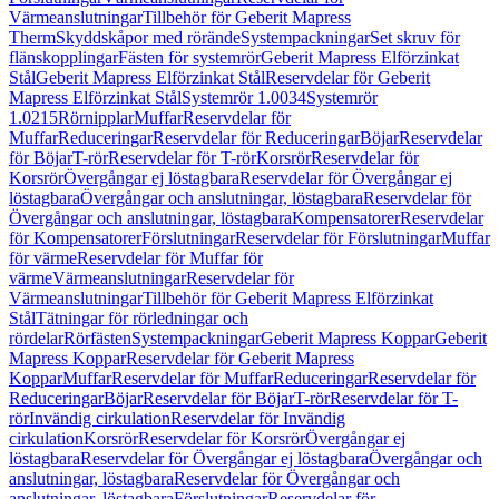
Värmeanslutningar
Tillbehör för Geberit Mapress
Therm
Skyddskåpor med rörände
Systempackningar
Set skruv för
flänskopplingar
Fästen för systemrör
Geberit Mapress Elförzinkat
Stål
Geberit Mapress Elförzinkat Stål
Reservdelar för Geberit
Mapress Elförzinkat Stål
Systemrör 1.0034
Systemrör
1.0215
Rörnipplar
Muffar
Reservdelar för
Muffar
Reduceringar
Reservdelar för Reduceringar
Böjar
Reservdelar
för Böjar
T-rör
Reservdelar för T-rör
Korsrör
Reservdelar för
Korsrör
Övergångar ej löstagbara
Reservdelar för Övergångar ej
löstagbara
Övergångar och anslutningar, löstagbara
Reservdelar för
Övergångar och anslutningar, löstagbara
Kompensatorer
Reservdelar
för Kompensatorer
Förslutningar
Reservdelar för Förslutningar
Muffar
för värme
Reservdelar för Muffar för
värme
Värmeanslutningar
Reservdelar för
Värmeanslutningar
Tillbehör för Geberit Mapress Elförzinkat
Stål
Tätningar för rörledningar och
rördelar
Rörfästen
Systempackningar
Geberit Mapress Koppar
Geberit
Mapress Koppar
Reservdelar för Geberit Mapress
Koppar
Muffar
Reservdelar för Muffar
Reduceringar
Reservdelar för
Reduceringar
Böjar
Reservdelar för Böjar
T-rör
Reservdelar för T-
rör
Invändig cirkulation
Reservdelar för Invändig
cirkulation
Korsrör
Reservdelar för Korsrör
Övergångar ej
löstagbara
Reservdelar för Övergångar ej löstagbara
Övergångar och
anslutningar, löstagbara
Reservdelar för Övergångar och
anslutningar, löstagbara
Förslutningar
Reservdelar för