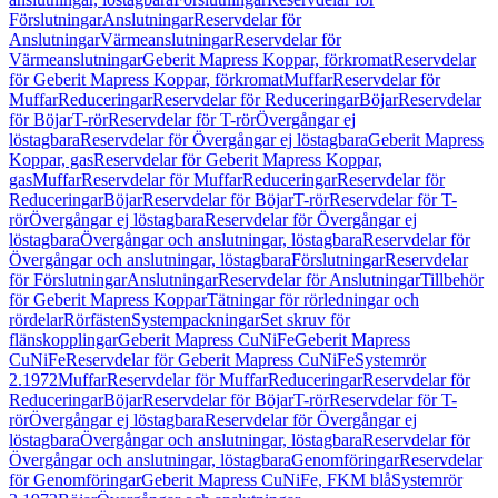
Förslutningar
Anslutningar
Reservdelar för
Anslutningar
Värmeanslutningar
Reservdelar för
Värmeanslutningar
Geberit Mapress Koppar, förkromat
Reservdelar
för Geberit Mapress Koppar, förkromat
Muffar
Reservdelar för
Muffar
Reduceringar
Reservdelar för Reduceringar
Böjar
Reservdelar
för Böjar
T-rör
Reservdelar för T-rör
Övergångar ej
löstagbara
Reservdelar för Övergångar ej löstagbara
Geberit Mapress
Koppar, gas
Reservdelar för Geberit Mapress Koppar,
gas
Muffar
Reservdelar för Muffar
Reduceringar
Reservdelar för
Reduceringar
Böjar
Reservdelar för Böjar
T-rör
Reservdelar för T-
rör
Övergångar ej löstagbara
Reservdelar för Övergångar ej
löstagbara
Övergångar och anslutningar, löstagbara
Reservdelar för
Övergångar och anslutningar, löstagbara
Förslutningar
Reservdelar
för Förslutningar
Anslutningar
Reservdelar för Anslutningar
Tillbehör
för Geberit Mapress Koppar
Tätningar för rörledningar och
rördelar
Rörfästen
Systempackningar
Set skruv för
flänskopplingar
Geberit Mapress CuNiFe
Geberit Mapress
CuNiFe
Reservdelar för Geberit Mapress CuNiFe
Systemrör
2.1972
Muffar
Reservdelar för Muffar
Reduceringar
Reservdelar för
Reduceringar
Böjar
Reservdelar för Böjar
T-rör
Reservdelar för T-
rör
Övergångar ej löstagbara
Reservdelar för Övergångar ej
löstagbara
Övergångar och anslutningar, löstagbara
Reservdelar för
Övergångar och anslutningar, löstagbara
Genomföringar
Reservdelar
för Genomföringar
Geberit Mapress CuNiFe, FKM blå
Systemrör