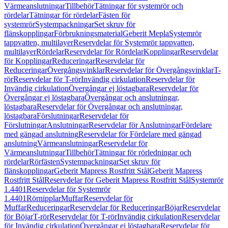
Värmeanslutningar
Tillbehör
Tätningar för systemrör och
rördelar
Tätningar för rördelar
Fästen för
systemrör
Systempackningar
Set skruv för
flänskopplingar
Förbrukningsmaterial
Geberit Mepla
Systemrör
tappvatten, multilayer
Reservdelar för Systemrör tappvatten,
multilayer
Rördelar
Reservdelar för Rördelar
Kopplingar
Reservdelar
för Kopplingar
Reduceringar
Reservdelar för
Reduceringar
Övergångsvinklar
Reservdelar för Övergångsvinklar
T-
rör
Reservdelar för T-rör
Invändig cirkulation
Reservdelar för
Invändig cirkulation
Övergångar ej löstagbara
Reservdelar för
Övergångar ej löstagbara
Övergångar och anslutningar,
löstagbara
Reservdelar för Övergångar och anslutningar,
löstagbara
Förslutningar
Reservdelar för
Förslutningar
Anslutningar
Reservdelar för Anslutningar
Fördelare
med gängad anslutning
Reservdelar för Fördelare med gängad
anslutning
Värmeanslutningar
Reservdelar för
Värmeanslutningar
Tillbehör
Tätningar för rörledningar och
rördelar
Rörfästen
Systempackningar
Set skruv för
flänskopplingar
Geberit Mapress Rostfritt Stål
Geberit Mapress
Rostfritt Stål
Reservdelar för Geberit Mapress Rostfritt Stål
Systemrör
1.4401
Reservdelar för Systemrör
1.4401
Rörnipplar
Muffar
Reservdelar för
Muffar
Reduceringar
Reservdelar för Reduceringar
Böjar
Reservdelar
för Böjar
T-rör
Reservdelar för T-rör
Invändig cirkulation
Reservdelar
för Invändig cirkulation
Övergångar ej löstagbara
Reservdelar för