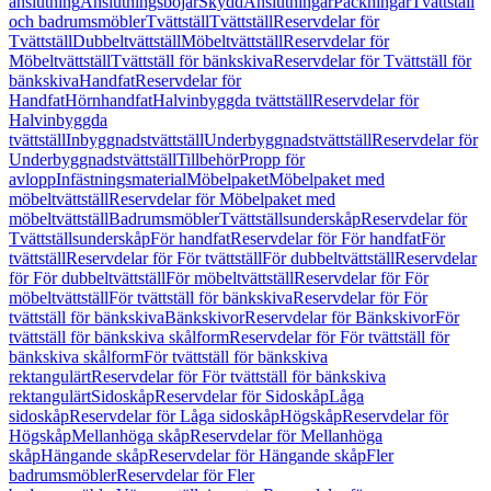
anslutning
Anslutningsböjar
Skydd
Anslutningar
Packningar
Tvättställ
och badrumsmöbler
Tvättställ
Tvättställ
Reservdelar för
Tvättställ
Dubbeltvättställ
Möbeltvättställ
Reservdelar för
Möbeltvättställ
Tvättställ för bänkskiva
Reservdelar för Tvättställ för
bänkskiva
Handfat
Reservdelar för
Handfat
Hörnhandfat
Halvinbyggda tvättställ
Reservdelar för
Halvinbyggda
tvättställ
Inbyggnadstvättställ
Underbyggnadstvättställ
Reservdelar för
Underbyggnadstvättställ
Tillbehör
Propp för
avlopp
Infästningsmaterial
Möbelpaket
Möbelpaket med
möbeltvättställ
Reservdelar för Möbelpaket med
möbeltvättställ
Badrumsmöbler
Tvättställsunderskåp
Reservdelar för
Tvättställsunderskåp
För handfat
Reservdelar för För handfat
För
tvättställ
Reservdelar för För tvättställ
För dubbeltvättställ
Reservdelar
för För dubbeltvättställ
För möbeltvättställ
Reservdelar för För
möbeltvättställ
För tvättställ för bänkskiva
Reservdelar för För
tvättställ för bänkskiva
Bänkskivor
Reservdelar för Bänkskivor
För
tvättställ för bänkskiva skålform
Reservdelar för För tvättställ för
bänkskiva skålform
För tvättställ för bänkskiva
rektangulärt
Reservdelar för För tvättställ för bänkskiva
rektangulärt
Sidoskåp
Reservdelar för Sidoskåp
Låga
sidoskåp
Reservdelar för Låga sidoskåp
Högskåp
Reservdelar för
Högskåp
Mellanhöga skåp
Reservdelar för Mellanhöga
skåp
Hängande skåp
Reservdelar för Hängande skåp
Fler
badrumsmöbler
Reservdelar för Fler