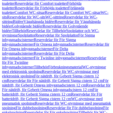
toaletter
Reservdelar för Comfort toaletter
Förhöjda
toaletter
Reservdelar för Förhöjda toaletter
Förlängda
toaletter
Comfort WC-sitsar
Reservdelar för Comfort WC-sitsar
WC-
sits
Reservdelar för WC-sits
WC-sittring
Reservdelar för WC-
sittring
Bidéer
Vägghängda bidéer
Reservdelar för Vägghängda
bidéer
Golvstående bidéer
Reservdelar för Golvstående
bidéer
Tillbehör
Reservdelar för Tillbehör
Spolplattor och WC-
styrningar
Spolplattor
Reservdelar för Spolplattor
För Sigma
inbyggnadscisterner
Reservdelar för För Sigma
inbyggnadscisterner
För Omega inbyggnadscisterner
Reservdelar för
För Omega inbyggnadscisterner
För Delta
inbyggnadscisterner
Reservdelar för För Delta
inbyggnadscisterner
För Twinline inbyggnadscisterner
Reservdelar
för För Twinline
inbyggnadscisterner
Tillbehör
Förbrukningsmaterial
WC-styrningar
med elektronisk spolning
Reservdelar för WC-styrningar med
elektronisk spolning
För nätdrift, för Geberit Sigma cistern 12
cm
Reservdelar för För nätdrift, för Geberit Sigma cistern 12 cm
För
nätdrift, för Geberit Omega inbyggnadscistern 12 cm
Reservdelar för
För nätdrift, för Geberit Omega inbyggnadscistern 12 cm
För
batteridrift, för Geberit Sigma cistern 12 cm
Reservdelar för För
batteridrift, för Geberit Sigma cistern 12 cm
WC-styrningar med
pneumatisk spolning
Reservdelar för WC-styrningar med pneumatisk
spolning
För dubbelspolning
Reservdelar för För dubbelspolning
För
enkelspolning
Reservdelar för För enkelspolning
Tillbehör för WC-