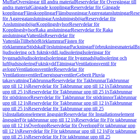
Muffar
Övergångar till andra material
Reservdelar för Övergångar till
andra material
Gängade kopplingar
Reservdelar för Gängade
kopplingar
Flänskopplingar
Flänsbussningar
Aggregatanslutningar
Rese
för Aggregatanslutningar
Anslutningsböjar
Reservdelar för
Anslutningsböjar
Kopplingshylsor
Reservdelar för
Kopplingshylsor
Raka anslutningar
Reservdelar för Raka
anslutningar
Vattenlås
Reservdelar för
Vattenlås
Tillbehör
Rörklammrar
Fästen för
rörklammrar
Stödskal
Förslutningar
Packningar
Förbrukningsmaterial
Br
ljudisolering och fuktskydd
Ljudisolering
Isoleringar för
byggnadsljudisolering
Isoleringar för byggnadsljudisolering och
luftljudsisolering
Fuktskydd
Tätningar
Ventilationsventil för
avlopp
Ventilationsventiler
Reservdelar för
Ventilationsventiler
Energisparventiler
Geberit Pluvia
takavvattning
Takbrunnar
Reservdelar för Takbrunnar
Takbrunnar
upp till 12 l/s
Reservdelar för Takbrunnar upp till 12 l/s
Takbrunnar
upp till 25 l/s
Reservdelar för Takbrunnar upp till 25 l/s
Takbrunnar
för stödrännor
Reservdelar för Takbrunnar för stödrännor
Takbrunnar
upp till 12 l/s
Reservdelar för Takbrunnar upp till 12 l/s
Takbrunnar
upp till 25 l/s
Reservdelar för Takbrunnar upp till 25
l/s
Installationselement ångspärr
Reservdelar för Installationselement
ångspärr
För takbrunnar upp till 12 l/s
Reservdelar för För takbrunnar
upp till 12 l/s
Överlopp
Reservdelar för Överlopp
För takbrunnar upp
till 12 l/s
Reservdelar för För takbrunnar upp till 12 l/s
För takbrunnar
upp till 25 l/s
Reservdelar för För takbrunnar upp till 25