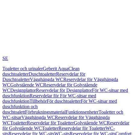
SE
Toaletter och urinaler
Geberit AquaClean
duschtoaletter
Duschtoaletter
Reservdelar för
Duschtoaletter
Vägghängda WC
Reservdelar för Vägghängda
WC
Golvstående WC
Reservdelar för Golvstående
WC
Designplattor
Reservdelar för Designplattor
För WC-sitsar med
duschfunktion
Reservdelar för För WC-sitsar med
duschfunktion
Tillbehör
För duschtoaletter
För WC-sitsar med
duschfunktion och
duschtoalett
Förbrukningsmaterial
Funktionsenheter
Toaletter och
WC-sitsar
Vägghängda WC
Reservdelar för Vägghängda
WC
Toaletter
Reservdelar för Toaletter
Golvstående WC
Reservdelar
för Golvstående WC
Toaletter
Reservdelar för Toaletter
WC-
sits
Reservdelar för WC-sits
WC-sits
Reservdelar för WC-sits
Comfort