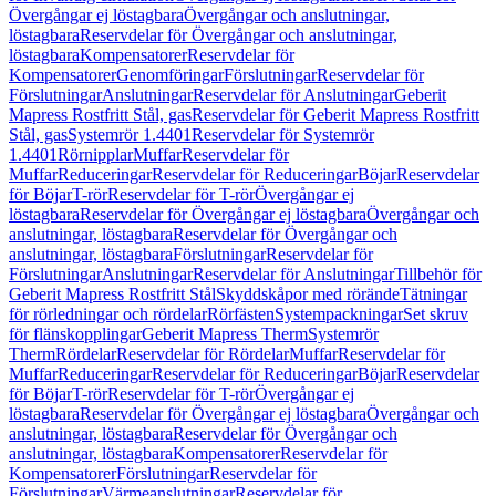
Övergångar ej löstagbara
Övergångar och anslutningar,
löstagbara
Reservdelar för Övergångar och anslutningar,
löstagbara
Kompensatorer
Reservdelar för
Kompensatorer
Genomföringar
Förslutningar
Reservdelar för
Förslutningar
Anslutningar
Reservdelar för Anslutningar
Geberit
Mapress Rostfritt Stål, gas
Reservdelar för Geberit Mapress Rostfritt
Stål, gas
Systemrör 1.4401
Reservdelar för Systemrör
1.4401
Rörnipplar
Muffar
Reservdelar för
Muffar
Reduceringar
Reservdelar för Reduceringar
Böjar
Reservdelar
för Böjar
T-rör
Reservdelar för T-rör
Övergångar ej
löstagbara
Reservdelar för Övergångar ej löstagbara
Övergångar och
anslutningar, löstagbara
Reservdelar för Övergångar och
anslutningar, löstagbara
Förslutningar
Reservdelar för
Förslutningar
Anslutningar
Reservdelar för Anslutningar
Tillbehör för
Geberit Mapress Rostfritt Stål
Skyddskåpor med rörände
Tätningar
för rörledningar och rördelar
Rörfästen
Systempackningar
Set skruv
för flänskopplingar
Geberit Mapress Therm
Systemrör
Therm
Rördelar
Reservdelar för Rördelar
Muffar
Reservdelar för
Muffar
Reduceringar
Reservdelar för Reduceringar
Böjar
Reservdelar
för Böjar
T-rör
Reservdelar för T-rör
Övergångar ej
löstagbara
Reservdelar för Övergångar ej löstagbara
Övergångar och
anslutningar, löstagbara
Reservdelar för Övergångar och
anslutningar, löstagbara
Kompensatorer
Reservdelar för
Kompensatorer
Förslutningar
Reservdelar för
Förslutningar
Värmeanslutningar
Reservdelar för