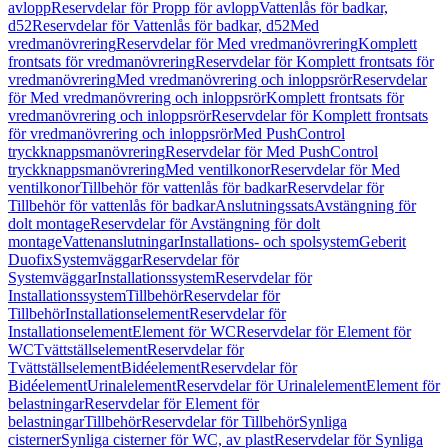
avlopp
Reservdelar för Propp för avlopp
Vattenlås för badkar,
d52
Reservdelar för Vattenlås för badkar, d52
Med
vredmanövrering
Reservdelar för Med vredmanövrering
Komplett
frontsats för vredmanövrering
Reservdelar för Komplett frontsats för
vredmanövrering
Med vredmanövrering och inloppsrör
Reservdelar
för Med vredmanövrering och inloppsrör
Komplett frontsats för
vredmanövrering och inloppsrör
Reservdelar för Komplett frontsats
för vredmanövrering och inloppsrör
Med PushControl
tryckknappsmanövrering
Reservdelar för Med PushControl
tryckknappsmanövrering
Med ventilkonor
Reservdelar för Med
ventilkonor
Tillbehör för vattenlås för badkar
Reservdelar för
Tillbehör för vattenlås för badkar
Anslutningssats
Avstängning för
dolt montage
Reservdelar för Avstängning för dolt
montage
Vattenanslutningar
Installations- och spolsystem
Geberit
Duofix
Systemväggar
Reservdelar för
Systemväggar
Installationssystem
Reservdelar för
Installationssystem
Tillbehör
Reservdelar för
Tillbehör
Installationselement
Reservdelar för
Installationselement
Element för WC
Reservdelar för Element för
WC
Tvättställselement
Reservdelar för
Tvättställselement
Bidéelement
Reservdelar för
Bidéelement
Urinalelement
Reservdelar för Urinalelement
Element för
belastningar
Reservdelar för Element för
belastningar
Tillbehör
Reservdelar för Tillbehör
Synliga
cisterner
Synliga cisterner för WC, av plast
Reservdelar för Synliga