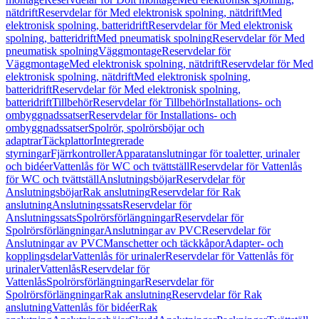
nätdrift
Reservdelar för Med elektronisk spolning, nätdrift
Med
elektronisk spolning, batteridrift
Reservdelar för Med elektronisk
spolning, batteridrift
Med pneumatisk spolning
Reservdelar för Med
pneumatisk spolning
Väggmontage
Reservdelar för
Väggmontage
Med elektronisk spolning, nätdrift
Reservdelar för Med
elektronisk spolning, nätdrift
Med elektronisk spolning,
batteridrift
Reservdelar för Med elektronisk spolning,
batteridrift
Tillbehör
Reservdelar för Tillbehör
Installations- och
ombyggnadssatser
Reservdelar för Installations- och
ombyggnadssatser
Spolrör, spolrörsböjar och
adaptrar
Täckplattor
Integrerade
styrningar
Fjärrkontroller
Apparatanslutningar för toaletter, urinaler
och bidéer
Vattenlås för WC och tvättställ
Reservdelar för Vattenlås
för WC och tvättställ
Anslutningsböjar
Reservdelar för
Anslutningsböjar
Rak anslutning
Reservdelar för Rak
anslutning
Anslutningssats
Reservdelar för
Anslutningssats
Spolrörsförlängningar
Reservdelar för
Spolrörsförlängningar
Anslutningar av PVC
Reservdelar för
Anslutningar av PVC
Manschetter och täckkåpor
Adapter- och
kopplingsdelar
Vattenlås för urinaler
Reservdelar för Vattenlås för
urinaler
Vattenlås
Reservdelar för
Vattenlås
Spolrörsförlängningar
Reservdelar för
Spolrörsförlängningar
Rak anslutning
Reservdelar för Rak
anslutning
Vattenlås för bidéer
Rak