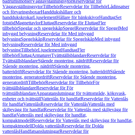
badrumsmöbler
Väggavställningsytor
Reservdelar för
Väggavställningsytor
Tillbehör
Reservdelar för Tillbehör
Lådinsatser
och förvaringsboxar
Handdukshållare och
handdukskrokar
Ljuselement
Hållare för bänkskivor
Handtag
Set
fotstöd
Magnettavlor
Eluttag
Reservdelar för Eluttag
Fler
tillbehör
Speglar och spegelskåp
Spegel
Reservdelar för Spegel
Med
inbyggd belysning
Reservdelar för Med inbyggd
belysning
Spegelskåp
Reservdelar för Spegelskåp
Med inbyggd
belysning
Reservdelar för Med inbyggd
belysning
Tillbehör
Ljuselement
Handtag
Fler
tillbehör
Eluttag
Armaturer
Tvättställsblandare
Reservdelar för
Tvättställsblandare
Stående montering, nätdrift
Reservdelar för
Stående montering, nätdrift
Stående montering,
batteridrift
Reservdelar för Stående montering, batteridrift
Stående
montering, generatordrift
Reservdelar för Stående montering,
generatordrift
Tillbehör
Reservdelar för Tillbehör
För
tvättställsblandare
Reservdelar för För
tvättställsblandare
Apparatanslutningar för tvättområde, köksvask,
enheter och tvättställ
Vattenlås för handfat
Reservdelar för Vattenlås
för handfat
Vattenlås
Reservdelar för Vattenlås
Vattenlås med
skiljevägg för handfat
Reservdelar för Vattenlås med skiljevägg för
handfat
Vattenlås med skiljevägg för handfat,
kompaktmodell
Reservdelar för Vattenlås med skiljevägg för handfat,
kompaktmodell
Dolda vattenlås
Reservdelar för Dolda
vattenlås
Handfatsanslutningar
Reservdelar för