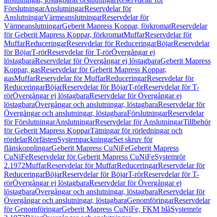
Förslutningar
Anslutningar
Reservdelar för
Anslutningar
Värmeanslutningar
Reservdelar för
Värmeanslutningar
Geberit Mapress Koppar, förkromat
Reservdelar
för Geberit Mapress Koppar, förkromat
Muffar
Reservdelar för
Muffar
Reduceringar
Reservdelar för Reduceringar
Böjar
Reservdelar
för Böjar
T-rör
Reservdelar för T-rör
Övergångar ej
löstagbara
Reservdelar för Övergångar ej löstagbara
Geberit Mapress
Koppar, gas
Reservdelar för Geberit Mapress Koppar,
gas
Muffar
Reservdelar för Muffar
Reduceringar
Reservdelar för
Reduceringar
Böjar
Reservdelar för Böjar
T-rör
Reservdelar för T-
rör
Övergångar ej löstagbara
Reservdelar för Övergångar ej
löstagbara
Övergångar och anslutningar, löstagbara
Reservdelar för
Övergångar och anslutningar, löstagbara
Förslutningar
Reservdelar
för Förslutningar
Anslutningar
Reservdelar för Anslutningar
Tillbehör
för Geberit Mapress Koppar
Tätningar för rörledningar och
rördelar
Rörfästen
Systempackningar
Set skruv för
flänskopplingar
Geberit Mapress CuNiFe
Geberit Mapress
CuNiFe
Reservdelar för Geberit Mapress CuNiFe
Systemrör
2.1972
Muffar
Reservdelar för Muffar
Reduceringar
Reservdelar för
Reduceringar
Böjar
Reservdelar för Böjar
T-rör
Reservdelar för T-
rör
Övergångar ej löstagbara
Reservdelar för Övergångar ej
löstagbara
Övergångar och anslutningar, löstagbara
Reservdelar för
Övergångar och anslutningar, löstagbara
Genomföringar
Reservdelar
för Genomföringar
Geberit Mapress CuNiFe, FKM blå
Systemrör