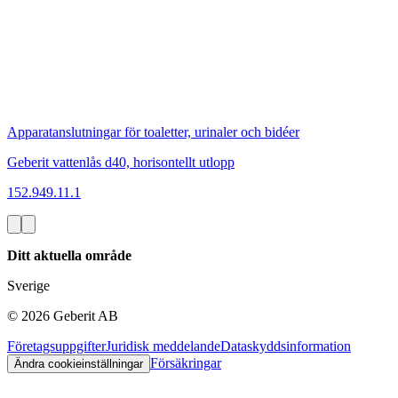
Apparatanslutningar för toaletter, urinaler och bidéer
Geberit vattenlås d40, horisontellt utlopp
152.949.11.1
Ditt aktuella område
Sverige
©
2026
Geberit AB
Företagsuppgifter
Juridisk meddelande
Dataskyddsinformation
Försäkringar
Ändra cookieinställningar