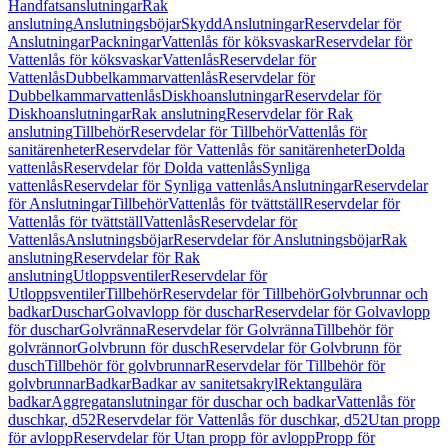
Handfatsanslutningar
Rak
anslutning
Anslutningsböjar
Skydd
Anslutningar
Reservdelar för
Anslutningar
Packningar
Vattenlås för köksvaskar
Reservdelar för
Vattenlås för köksvaskar
Vattenlås
Reservdelar för
Vattenlås
Dubbelkammarvattenlås
Reservdelar för
Dubbelkammarvattenlås
Diskhoanslutningar
Reservdelar för
Diskhoanslutningar
Rak anslutning
Reservdelar för Rak
anslutning
Tillbehör
Reservdelar för Tillbehör
Vattenlås för
sanitärenheter
Reservdelar för Vattenlås för sanitärenheter
Dolda
vattenlås
Reservdelar för Dolda vattenlås
Synliga
vattenlås
Reservdelar för Synliga vattenlås
Anslutningar
Reservdelar
för Anslutningar
Tillbehör
Vattenlås för tvättställ
Reservdelar för
Vattenlås för tvättställ
Vattenlås
Reservdelar för
Vattenlås
Anslutningsböjar
Reservdelar för Anslutningsböjar
Rak
anslutning
Reservdelar för Rak
anslutning
Utloppsventiler
Reservdelar för
Utloppsventiler
Tillbehör
Reservdelar för Tillbehör
Golvbrunnar och
badkar
Duschar
Golvavlopp för duschar
Reservdelar för Golvavlopp
för duschar
Golvränna
Reservdelar för Golvränna
Tillbehör för
golvrännor
Golvbrunn för dusch
Reservdelar för Golvbrunn för
dusch
Tillbehör för golvbrunnar
Reservdelar för Tillbehör för
golvbrunnar
Badkar
Badkar av sanitetsakryl
Rektangulära
badkar
Aggregatanslutningar för duschar och badkar
Vattenlås för
duschkar, d52
Reservdelar för Vattenlås för duschkar, d52
Utan propp
för avlopp
Reservdelar för Utan propp för avlopp
Propp för