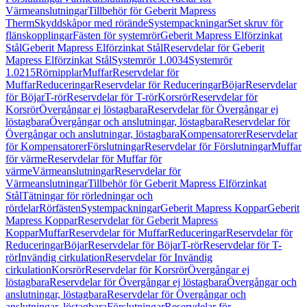
Värmeanslutningar
Tillbehör för Geberit Mapress
Therm
Skyddskåpor med rörände
Systempackningar
Set skruv för
flänskopplingar
Fästen för systemrör
Geberit Mapress Elförzinkat
Stål
Geberit Mapress Elförzinkat Stål
Reservdelar för Geberit
Mapress Elförzinkat Stål
Systemrör 1.0034
Systemrör
1.0215
Rörnipplar
Muffar
Reservdelar för
Muffar
Reduceringar
Reservdelar för Reduceringar
Böjar
Reservdelar
för Böjar
T-rör
Reservdelar för T-rör
Korsrör
Reservdelar för
Korsrör
Övergångar ej löstagbara
Reservdelar för Övergångar ej
löstagbara
Övergångar och anslutningar, löstagbara
Reservdelar för
Övergångar och anslutningar, löstagbara
Kompensatorer
Reservdelar
för Kompensatorer
Förslutningar
Reservdelar för Förslutningar
Muffar
för värme
Reservdelar för Muffar för
värme
Värmeanslutningar
Reservdelar för
Värmeanslutningar
Tillbehör för Geberit Mapress Elförzinkat
Stål
Tätningar för rörledningar och
rördelar
Rörfästen
Systempackningar
Geberit Mapress Koppar
Geberit
Mapress Koppar
Reservdelar för Geberit Mapress
Koppar
Muffar
Reservdelar för Muffar
Reduceringar
Reservdelar för
Reduceringar
Böjar
Reservdelar för Böjar
T-rör
Reservdelar för T-
rör
Invändig cirkulation
Reservdelar för Invändig
cirkulation
Korsrör
Reservdelar för Korsrör
Övergångar ej
löstagbara
Reservdelar för Övergångar ej löstagbara
Övergångar och
anslutningar, löstagbara
Reservdelar för Övergångar och
anslutningar, löstagbara
Förslutningar
Reservdelar för