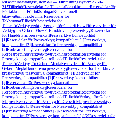
l/s
Fästen
Infästningssystem d40–200
Infästningssystem d250–
315
Tillbehör
Reservdelar för Tillbehör
För takbrunnar
Reservdelar för
För takbrunnar
För infästningar
Konventionell
takavvattning
Takbrunnar
Reservdelar för
Takbrunnar
Tillbehör
Reservdelar för
Tillbehör
Verktyg
Verktyg
Verktyg för Geberit FlowFit
Reservdelar för
Verktyg för Geberit FlowFit
Handdrivna pressverktyg
Reservdelar
för Handdrivna pressverktyg
Pressverktyg kompatibilitet
[1]
Reservdelar för Pressverktyg kompatibilitet [1]
Pressverktyg
kompatibilitet [2]
Reservdelar för Pressverktyg kompatibilitet
[2]
Rörbearbetningsverktyg
Reservdelar för
Rörbearbetningsverktyg
Provtryckningsproppar
Reservdelar för
Provtryckningsproppar
Kontrollmedel
Tillbehör
Reservdelar för
Tillbehör
Verktyg för Geberit Mepla
Reservdelar för Verktyg för
Geberit Mepla
Handdrivna pressverktyg
Reservdelar för Handdrivna
pressverktyg
Pressverktyg kompatibilitet [1]
Reservdelar för
Pressverktyg kompatibilitet [1]
Pressverktyg kompatibilitet
[2]
Reservdelar för Pressverktyg kompatibilitet
[2]
Rörbearbetningsverktyg
Reservdelar för
Rörbearbetningsverktyg
Provtryckningsproppar
Reservdelar för
Provtryckningsproppar
Kontrollmedel
Tillbehör
Verktyg för Geberit
Mapress
Reservdelar för Verktyg för Geberit Mapress
Pressverktyg
kompatibilitet [1]
Reservdelar för Pressverktyg kompatibilitet
[1]
Pressverktyg kompatibilitet [2]
Reservdelar för Pressverktyg
kompatibilitet [2]
Pressverktyg kompatibilitet [1] / [2]
Reservdelar för