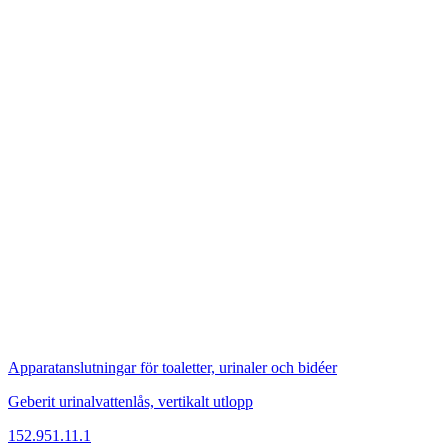
Apparatanslutningar för toaletter, urinaler och bidéer
Geberit urinalvattenlås, vertikalt utlopp
152.951.11.1