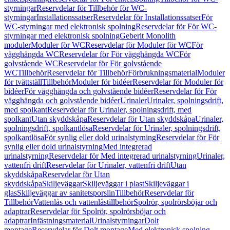
styrningar
Reservdelar för Tillbehör för WC-
styrningar
Installationssatser
Reservdelar för Installationssatser
För
WC-styrningar med elektronisk spolning
Reservdelar för För WC-
styrningar med elektronisk spolning
Geberit Monolith
moduler
Moduler för WC
Reservdelar för Moduler för WC
För
vägghängda WC
Reservdelar för För vägghängda WC
För
golvstående WC
Reservdelar för För golvstående
WC
Tillbehör
Reservdelar för Tillbehör
Förbrukningsmaterial
Moduler
för tvättställ
Tillbehör
Moduler för bidéer
Reservdelar för Moduler för
bidéer
För vägghängda och golvstående bidéer
Reservdelar för För
vägghängda och golvstående bidéer
Urinaler
Urinaler, spolningsdrift,
med spolkant
Reservdelar för Urinaler, spolningsdrift, med
spolkant
Utan skyddskåpa
Reservdelar för Utan skyddskåpa
Urinaler,
spolningsdrift, spolkantlösa
Reservdelar för Urinaler, spolningsdrift,
spolkantlösa
För synlig eller dold urinalstyrning
Reservdelar för För
synlig eller dold urinalstyrning
Med integrerad
urinalstyrning
Reservdelar för Med integrerad urinalstyrning
Urinaler,
vattenfri drift
Reservdelar för Urinaler, vattenfri drift
Utan
skyddskåpa
Reservdelar för Utan
skyddskåpa
Skiljeväggar
Skiljeväggar i plast
Skiljeväggar i
glas
Skiljeväggar av sanitetsporslin
Tillbehör
Reservdelar för
Tillbehör
Vattenlås och vattenlåstillbehör
Spolrör, spolrörsböjar och
adaptrar
Reservdelar för Spolrör, spolrörsböjar och
adaptrar
Infästningsmaterial
Urinalstyrningar
Dolt
montage
Reservdelar för Dolt montage
Med elektronisk spolning,