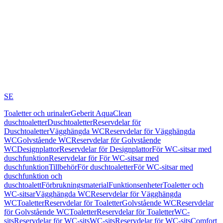
SE
Toaletter och urinaler
Geberit AquaClean
duschtoaletter
Duschtoaletter
Reservdelar för
Duschtoaletter
Vägghängda WC
Reservdelar för Vägghängda
WC
Golvstående WC
Reservdelar för Golvstående
WC
Designplattor
Reservdelar för Designplattor
För WC-sitsar med
duschfunktion
Reservdelar för För WC-sitsar med
duschfunktion
Tillbehör
För duschtoaletter
För WC-sitsar med
duschfunktion och
duschtoalett
Förbrukningsmaterial
Funktionsenheter
Toaletter och
WC-sitsar
Vägghängda WC
Reservdelar för Vägghängda
WC
Toaletter
Reservdelar för Toaletter
Golvstående WC
Reservdelar
för Golvstående WC
Toaletter
Reservdelar för Toaletter
WC-
sits
Reservdelar för WC-sits
WC-sits
Reservdelar för WC-sits
Comfort