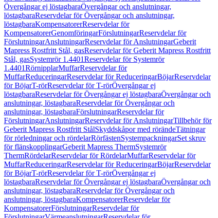
Övergångar ej löstagbara
Övergångar och anslutningar,
löstagbara
Reservdelar för Övergångar och anslutningar,
löstagbara
Kompensatorer
Reservdelar för
Kompensatorer
Genomföringar
Förslutningar
Reservdelar för
Förslutningar
Anslutningar
Reservdelar för Anslutningar
Geberit
Mapress Rostfritt Stål, gas
Reservdelar för Geberit Mapress Rostfritt
Stål, gas
Systemrör 1.4401
Reservdelar för Systemrör
1.4401
Rörnipplar
Muffar
Reservdelar för
Muffar
Reduceringar
Reservdelar för Reduceringar
Böjar
Reservdelar
för Böjar
T-rör
Reservdelar för T-rör
Övergångar ej
löstagbara
Reservdelar för Övergångar ej löstagbara
Övergångar och
anslutningar, löstagbara
Reservdelar för Övergångar och
anslutningar, löstagbara
Förslutningar
Reservdelar för
Förslutningar
Anslutningar
Reservdelar för Anslutningar
Tillbehör för
Geberit Mapress Rostfritt Stål
Skyddskåpor med rörände
Tätningar
för rörledningar och rördelar
Rörfästen
Systempackningar
Set skruv
för flänskopplingar
Geberit Mapress Therm
Systemrör
Therm
Rördelar
Reservdelar för Rördelar
Muffar
Reservdelar för
Muffar
Reduceringar
Reservdelar för Reduceringar
Böjar
Reservdelar
för Böjar
T-rör
Reservdelar för T-rör
Övergångar ej
löstagbara
Reservdelar för Övergångar ej löstagbara
Övergångar och
anslutningar, löstagbara
Reservdelar för Övergångar och
anslutningar, löstagbara
Kompensatorer
Reservdelar för
Kompensatorer
Förslutningar
Reservdelar för
Förslutningar
Värmeanslutningar
Reservdelar för