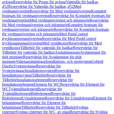
avlopp
Reservdelar för Propp för avlopp
Vattenlås för badkar,
d52
Reservdelar för Vattenlås för badkar, d52
Med
vredmanövrering
Reservdelar för Med vredmanövrering
Komplett
frontsats för vredmanövrering
Reservdelar för Komplett frontsats för
vredmanövrering
Med vredmanövrering och inloppsrör
Reservdelar
för Med vredmanövrering och inloppsrör
Komplett frontsats för
vredmanövrering och inloppsrör
Reservdelar för Komplett frontsats
för vredmanövrering och inloppsrör
Med PushControl
tryckknappsmanövrering
Reservdelar för Med PushControl
tryckknappsmanövrering
Med ventilkonor
Reservdelar för Med
ventilkonor
Tillbehör för vattenlås för badkar
Reservdelar för
Tillbehör för vattenlås för badkar
Anslutningssats
Avstängning för
dolt montage
Reservdelar för Avstängning för dolt
montage
Vattenanslutningar
Installations- och spolsystem
Geberit
Duofix
Systemväggar
Reservdelar för
Systemväggar
Installationssystem
Reservdelar för
Installationssystem
Tillbehör
Reservdelar för
Tillbehör
Installationselement
Reservdelar för
Installationselement
Element för WC
Reservdelar för Element för
WC
Tvättställselement
Reservdelar för
Tvättställselement
Bidéelement
Reservdelar för
Bidéelement
Urinalelement
Reservdelar för Urinalelement
Element för
belastningar
Reservdelar för Element för
belastningar
Tillbehör
Reservdelar för Tillbehör
Synliga
cisterner
Synliga cisterner för WC, av plast
Reservdelar för Synliga