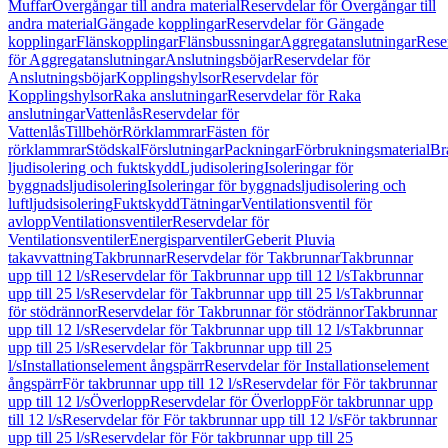
Muffar
Övergångar till andra material
Reservdelar för Övergångar till
andra material
Gängade kopplingar
Reservdelar för Gängade
kopplingar
Flänskopplingar
Flänsbussningar
Aggregatanslutningar
Rese
för Aggregatanslutningar
Anslutningsböjar
Reservdelar för
Anslutningsböjar
Kopplingshylsor
Reservdelar för
Kopplingshylsor
Raka anslutningar
Reservdelar för Raka
anslutningar
Vattenlås
Reservdelar för
Vattenlås
Tillbehör
Rörklammrar
Fästen för
rörklammrar
Stödskal
Förslutningar
Packningar
Förbrukningsmaterial
Br
ljudisolering och fuktskydd
Ljudisolering
Isoleringar för
byggnadsljudisolering
Isoleringar för byggnadsljudisolering och
luftljudsisolering
Fuktskydd
Tätningar
Ventilationsventil för
avlopp
Ventilationsventiler
Reservdelar för
Ventilationsventiler
Energisparventiler
Geberit Pluvia
takavvattning
Takbrunnar
Reservdelar för Takbrunnar
Takbrunnar
upp till 12 l/s
Reservdelar för Takbrunnar upp till 12 l/s
Takbrunnar
upp till 25 l/s
Reservdelar för Takbrunnar upp till 25 l/s
Takbrunnar
för stödrännor
Reservdelar för Takbrunnar för stödrännor
Takbrunnar
upp till 12 l/s
Reservdelar för Takbrunnar upp till 12 l/s
Takbrunnar
upp till 25 l/s
Reservdelar för Takbrunnar upp till 25
l/s
Installationselement ångspärr
Reservdelar för Installationselement
ångspärr
För takbrunnar upp till 12 l/s
Reservdelar för För takbrunnar
upp till 12 l/s
Överlopp
Reservdelar för Överlopp
För takbrunnar upp
till 12 l/s
Reservdelar för För takbrunnar upp till 12 l/s
För takbrunnar
upp till 25 l/s
Reservdelar för För takbrunnar upp till 25