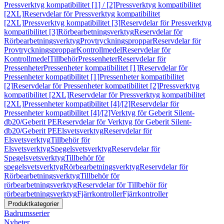
Pressverktyg kompatibilitet [1] / [2]
Pressverktyg kompatibilitet
[2XL]
Reservdelar för Pressverktyg kompatibilitet
[2XL]
Pressverktyg kompatibilitet [3]
Reservdelar för Pressverktyg
kompatibilitet [3]
Rörbearbetningsverktyg
Reservdelar för
Rörbearbetningsverktyg
Provtryckningsproppar
Reservdelar för
Provtryckningsproppar
Kontrollmedel
Reservdelar för
Kontrollmedel
Tillbehör
Pressenheter
Reservdelar för
Pressenheter
Pressenheter kompatibilitet [1]
Reservdelar för
Pressenheter kompatibilitet [1]
Pressenheter kompatibilitet
[2]
Reservdelar för Pressenheter kompatibilitet [2]
Pressverktyg
kompatibilitet [2XL]
Reservdelar för Pressverktyg kompatibilitet
[2XL]
Pressenheter kompatibilitet [4]/[2]
Reservdelar för
Pressenheter kompatibilitet [4]/[2]
Verktyg för Geberit Silent-
db20/Geberit PE
Reservdelar för Verktyg för Geberit Silent-
db20/Geberit PE
Elsvetsverktyg
Reservdelar för
Elsvetsverktyg
Tillbehör för
Elsvetsverktyg
Spegelsvetsverktyg
Reservdelar för
Spegelsvetsverktyg
Tillbehör för
spegelsvetsverktyg
Rörbearbetningsverktyg
Reservdelar för
Rörbearbetningsverktyg
Tillbehör för
rörbearbetningsverktyg
Reservdelar för Tillbehör för
rörbearbetningsverktyg
Fjärrkontroller
Fjärrkontroller
Produktkategorier
Badrumsserier
Nyheter