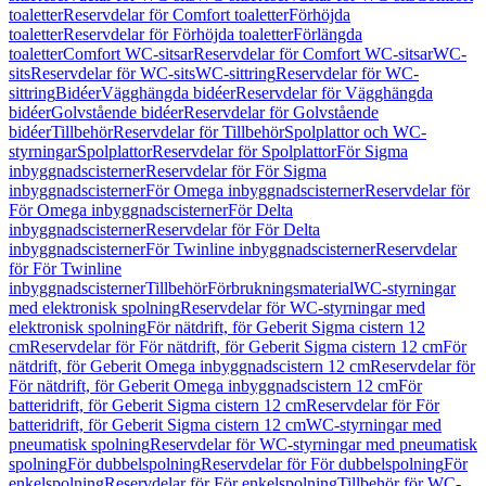
toaletter
Reservdelar för Comfort toaletter
Förhöjda
toaletter
Reservdelar för Förhöjda toaletter
Förlängda
toaletter
Comfort WC-sitsar
Reservdelar för Comfort WC-sitsar
WC-
sits
Reservdelar för WC-sits
WC-sittring
Reservdelar för WC-
sittring
Bidéer
Vägghängda bidéer
Reservdelar för Vägghängda
bidéer
Golvstående bidéer
Reservdelar för Golvstående
bidéer
Tillbehör
Reservdelar för Tillbehör
Spolplattor och WC-
styrningar
Spolplattor
Reservdelar för Spolplattor
För Sigma
inbyggnadscisterner
Reservdelar för För Sigma
inbyggnadscisterner
För Omega inbyggnadscisterner
Reservdelar för
För Omega inbyggnadscisterner
För Delta
inbyggnadscisterner
Reservdelar för För Delta
inbyggnadscisterner
För Twinline inbyggnadscisterner
Reservdelar
för För Twinline
inbyggnadscisterner
Tillbehör
Förbrukningsmaterial
WC-styrningar
med elektronisk spolning
Reservdelar för WC-styrningar med
elektronisk spolning
För nätdrift, för Geberit Sigma cistern 12
cm
Reservdelar för För nätdrift, för Geberit Sigma cistern 12 cm
För
nätdrift, för Geberit Omega inbyggnadscistern 12 cm
Reservdelar för
För nätdrift, för Geberit Omega inbyggnadscistern 12 cm
För
batteridrift, för Geberit Sigma cistern 12 cm
Reservdelar för För
batteridrift, för Geberit Sigma cistern 12 cm
WC-styrningar med
pneumatisk spolning
Reservdelar för WC-styrningar med pneumatisk
spolning
För dubbelspolning
Reservdelar för För dubbelspolning
För
enkelspolning
Reservdelar för För enkelspolning
Tillbehör för WC-