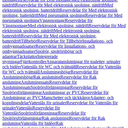
nätdrift
Reservdelar för Med elektronisk spolning, nätdrift
Med
elektronisk spolning, batteridrift
Reservdelar för Med elektronisk
spolning, batteridrift
Med pneumatisk spolning
Reservdelar för Med
pneumatisk spolning
Väggmontage
Reservdelar för
Väggmontage
Med elektronisk spolning, nätdrift
Reservdelar för Med
elektronisk spolning, nätdrift
Med elektronisk spolning,
batteridrift
Reservdelar för Med elektronisk spolning,
batteridrift
Tillbehör
Reservdelar för Tillbehör
Installations- och
ombyggnadssatser
Reservdelar för Installations- och
ombyggnadssatser
Spolrör, spolrörsböjar och
adaptrar
Täckplattor
Integrerade
styrningar
Fjärrkontroller
Apparatanslutningar för toaletter, urinaler
och bidéer
Vattenlås för WC och tvättställ
Reservdelar för Vattenlås
för WC och tvättställ
Anslutningsböjar
Reservdelar för
Anslutningsböjar
Rak anslutning
Reservdelar för Rak
anslutning
Anslutningssats
Reservdelar för
Anslutningssats
Spolrörsförlängningar
Reservdelar för
Spolrörsförlängningar
Anslutningar av PVC
Reservdelar för
Anslutningar av PVC
Manschetter och täckkåpor
Adapter- och
kopplingsdelar
Vattenlås för urinaler
Reservdelar för Vattenlås för
urinaler
Vattenlås
Reservdelar för
Vattenlås
Spolrörsförlängningar
Reservdelar för
Spolrörsförlängningar
Rak anslutning
Reservdelar för Rak
anslutning
Vattenlås för bidéer
Rak