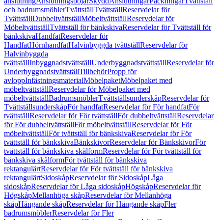
anslutning
Anslutningsböjar
Skydd
Anslutningar
Packningar
Tvättställ
och badrumsmöbler
Tvättställ
Tvättställ
Reservdelar för
Tvättställ
Dubbeltvättställ
Möbeltvättställ
Reservdelar för
Möbeltvättställ
Tvättställ för bänkskiva
Reservdelar för Tvättställ för
bänkskiva
Handfat
Reservdelar för
Handfat
Hörnhandfat
Halvinbyggda tvättställ
Reservdelar för
Halvinbyggda
tvättställ
Inbyggnadstvättställ
Underbyggnadstvättställ
Reservdelar för
Underbyggnadstvättställ
Tillbehör
Propp för
avlopp
Infästningsmaterial
Möbelpaket
Möbelpaket med
möbeltvättställ
Reservdelar för Möbelpaket med
möbeltvättställ
Badrumsmöbler
Tvättställsunderskåp
Reservdelar för
Tvättställsunderskåp
För handfat
Reservdelar för För handfat
För
tvättställ
Reservdelar för För tvättställ
För dubbeltvättställ
Reservdelar
för För dubbeltvättställ
För möbeltvättställ
Reservdelar för För
möbeltvättställ
För tvättställ för bänkskiva
Reservdelar för För
tvättställ för bänkskiva
Bänkskivor
Reservdelar för Bänkskivor
För
tvättställ för bänkskiva skålform
Reservdelar för För tvättställ för
bänkskiva skålform
För tvättställ för bänkskiva
rektangulärt
Reservdelar för För tvättställ för bänkskiva
rektangulärt
Sidoskåp
Reservdelar för Sidoskåp
Låga
sidoskåp
Reservdelar för Låga sidoskåp
Högskåp
Reservdelar för
Högskåp
Mellanhöga skåp
Reservdelar för Mellanhöga
skåp
Hängande skåp
Reservdelar för Hängande skåp
Fler
badrumsmöbler
Reservdelar för Fler