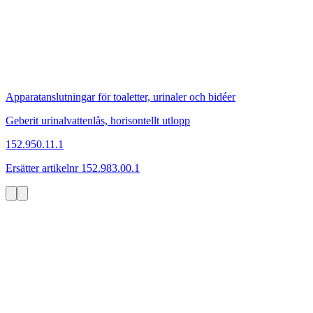
Apparatanslutningar för toaletter, urinaler och bidéer
Geberit urinalvattenlås, horisontellt utlopp
152.950.11.1
Ersätter artikelnr 152.983.00.1