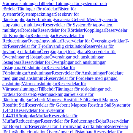
Värmeanslutningar
Tillbehör
Tätningar för systemrör och
rördelar
Tätningar för rördelar
Fästen för
systemrör
Systempackningar
Set skruv för
flänskopplingar
Förbrukningsmaterial
Geberit Mepla
Systemrör
tappvatten, multilayer
Reservdelar för Systemrör tappvatten,
multilayer
Rördelar
Reservdelar för Rördelar
Kopplingar
Reservdelar
för Kopplingar
Reduceringar
Reservdelar för
Reduceringar
Övergångsvinklar
Reservdelar för Övergångsvinklar
T-
rör
Reservdelar för T-rör
Invändig cirkulation
Reservdelar för
Invändig cirkulation
Övergångar ej löstagbara
Reservdelar för
Övergångar ej löstagbara
Övergångar och anslutningar,
löstagbara
Reservdelar för Övergångar och anslutningar,
löstagbara
Förslutningar
Reservdelar för
Förslutningar
Anslutningar
Reservdelar för Anslutningar
Fördelare
med gängad anslutning
Reservdelar för Fördelare med gängad
anslutning
Värmeanslutningar
Reservdelar för
Värmeanslutningar
Tillbehör
Tätningar för rörledningar och
rördelar
Rörfästen
Systempackningar
Set skruv för
flänskopplingar
Geberit Mapress Rostfritt Stål
Geberit Mapress
Rostfritt Stål
Reservdelar för Geberit Mapress Rostfritt Stål
Systemrör
1.4401
Reservdelar för Systemrör
1.4401
Rörnipplar
Muffar
Reservdelar för
Muffar
Reduceringar
Reservdelar för Reduceringar
Böjar
Reservdelar
för Böjar
T-rör
Reservdelar för T-rör
Invändig cirkulation
Reservdelar
för Invändig cirkulation
Övergångar ej löstagbara
Reservdelar för