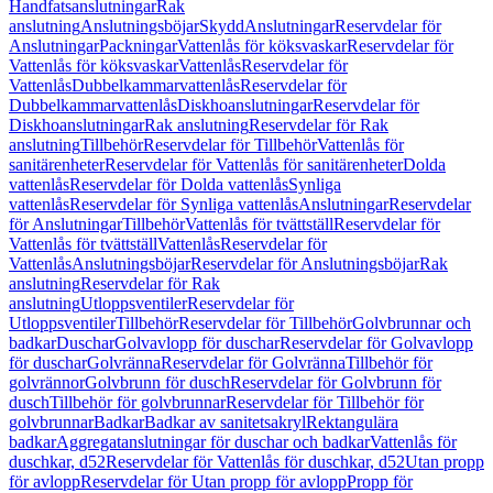
Handfatsanslutningar
Rak
anslutning
Anslutningsböjar
Skydd
Anslutningar
Reservdelar för
Anslutningar
Packningar
Vattenlås för köksvaskar
Reservdelar för
Vattenlås för köksvaskar
Vattenlås
Reservdelar för
Vattenlås
Dubbelkammarvattenlås
Reservdelar för
Dubbelkammarvattenlås
Diskhoanslutningar
Reservdelar för
Diskhoanslutningar
Rak anslutning
Reservdelar för Rak
anslutning
Tillbehör
Reservdelar för Tillbehör
Vattenlås för
sanitärenheter
Reservdelar för Vattenlås för sanitärenheter
Dolda
vattenlås
Reservdelar för Dolda vattenlås
Synliga
vattenlås
Reservdelar för Synliga vattenlås
Anslutningar
Reservdelar
för Anslutningar
Tillbehör
Vattenlås för tvättställ
Reservdelar för
Vattenlås för tvättställ
Vattenlås
Reservdelar för
Vattenlås
Anslutningsböjar
Reservdelar för Anslutningsböjar
Rak
anslutning
Reservdelar för Rak
anslutning
Utloppsventiler
Reservdelar för
Utloppsventiler
Tillbehör
Reservdelar för Tillbehör
Golvbrunnar och
badkar
Duschar
Golvavlopp för duschar
Reservdelar för Golvavlopp
för duschar
Golvränna
Reservdelar för Golvränna
Tillbehör för
golvrännor
Golvbrunn för dusch
Reservdelar för Golvbrunn för
dusch
Tillbehör för golvbrunnar
Reservdelar för Tillbehör för
golvbrunnar
Badkar
Badkar av sanitetsakryl
Rektangulära
badkar
Aggregatanslutningar för duschar och badkar
Vattenlås för
duschkar, d52
Reservdelar för Vattenlås för duschkar, d52
Utan propp
för avlopp
Reservdelar för Utan propp för avlopp
Propp för