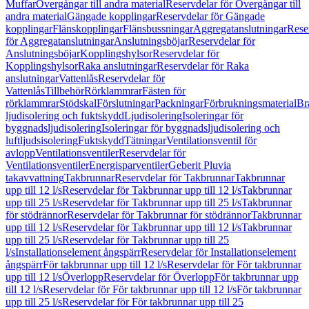
Muffar
Övergångar till andra material
Reservdelar för Övergångar till
andra material
Gängade kopplingar
Reservdelar för Gängade
kopplingar
Flänskopplingar
Flänsbussningar
Aggregatanslutningar
Rese
för Aggregatanslutningar
Anslutningsböjar
Reservdelar för
Anslutningsböjar
Kopplingshylsor
Reservdelar för
Kopplingshylsor
Raka anslutningar
Reservdelar för Raka
anslutningar
Vattenlås
Reservdelar för
Vattenlås
Tillbehör
Rörklammrar
Fästen för
rörklammrar
Stödskal
Förslutningar
Packningar
Förbrukningsmaterial
Br
ljudisolering och fuktskydd
Ljudisolering
Isoleringar för
byggnadsljudisolering
Isoleringar för byggnadsljudisolering och
luftljudsisolering
Fuktskydd
Tätningar
Ventilationsventil för
avlopp
Ventilationsventiler
Reservdelar för
Ventilationsventiler
Energisparventiler
Geberit Pluvia
takavvattning
Takbrunnar
Reservdelar för Takbrunnar
Takbrunnar
upp till 12 l/s
Reservdelar för Takbrunnar upp till 12 l/s
Takbrunnar
upp till 25 l/s
Reservdelar för Takbrunnar upp till 25 l/s
Takbrunnar
för stödrännor
Reservdelar för Takbrunnar för stödrännor
Takbrunnar
upp till 12 l/s
Reservdelar för Takbrunnar upp till 12 l/s
Takbrunnar
upp till 25 l/s
Reservdelar för Takbrunnar upp till 25
l/s
Installationselement ångspärr
Reservdelar för Installationselement
ångspärr
För takbrunnar upp till 12 l/s
Reservdelar för För takbrunnar
upp till 12 l/s
Överlopp
Reservdelar för Överlopp
För takbrunnar upp
till 12 l/s
Reservdelar för För takbrunnar upp till 12 l/s
För takbrunnar
upp till 25 l/s
Reservdelar för För takbrunnar upp till 25