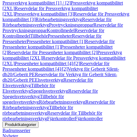
Pressverktyg kompatibilitet [1] / [2]
Pressverktyg kompatibilitet
[2XL]
Reservdelar för Pressverktyg kompatibilitet
[2XL]
Pressverktyg kompatibilitet [3]
Reservdelar för Pressverktyg
kompatibilitet [3]
Rörbearbetningsverktyg
Reservdelar för
Rörbearbetningsverktyg
Provtryckningsproppar
Reservdelar för
Provtryckningsproppar
Kontrollmedel
Reservdelar för
Kontrollmedel
Tillbehör
Pressenheter
Reservdelar för
Pressenheter
Pressenheter kompatibilitet [1]
Reservdelar för
Pressenheter kompatibilitet [1]
Pressenheter kompatibilitet
[2]
Reservdelar för Pressenheter kompatibilitet [2]
Pressverktyg
kompatibilitet [2XL]
Reservdelar för Pressverktyg kompatibilitet
[2XL]
Pressenheter kompatibilitet [4]/[2]
Reservdelar för
Pressenheter kompatibilitet [4]/[2]
Verktyg för Geberit Silent-
db20/Geberit PE
Reservdelar för Verktyg för Geberit Silent-
db20/Geberit PE
Elsvetsverktyg
Reservdelar för
Elsvetsverktyg
Tillbehör för
Elsvetsverktyg
Spegelsvetsverktyg
Reservdelar för
Spegelsvetsverktyg
Tillbehör för
spegelsvetsverktyg
Rörbearbetningsverktyg
Reservdelar för
Rörbearbetningsverktyg
Tillbehör för
rörbearbetningsverktyg
Reservdelar för Tillbehör för
rörbearbetningsverktyg
Fjärrkontroller
Fjärrkontroller
Produktkategorier
Badrumsserier
Nyheter