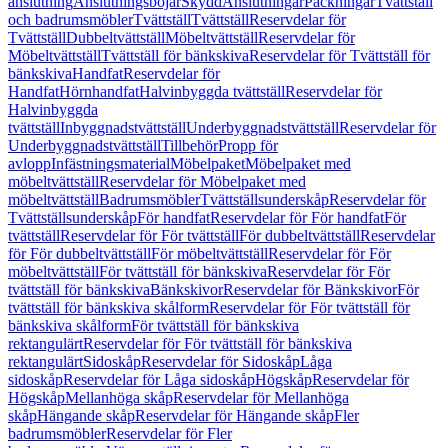
anslutning
Anslutningsböjar
Skydd
Anslutningar
Packningar
Tvättställ
och badrumsmöbler
Tvättställ
Tvättställ
Reservdelar för
Tvättställ
Dubbeltvättställ
Möbeltvättställ
Reservdelar för
Möbeltvättställ
Tvättställ för bänkskiva
Reservdelar för Tvättställ för
bänkskiva
Handfat
Reservdelar för
Handfat
Hörnhandfat
Halvinbyggda tvättställ
Reservdelar för
Halvinbyggda
tvättställ
Inbyggnadstvättställ
Underbyggnadstvättställ
Reservdelar för
Underbyggnadstvättställ
Tillbehör
Propp för
avlopp
Infästningsmaterial
Möbelpaket
Möbelpaket med
möbeltvättställ
Reservdelar för Möbelpaket med
möbeltvättställ
Badrumsmöbler
Tvättställsunderskåp
Reservdelar för
Tvättställsunderskåp
För handfat
Reservdelar för För handfat
För
tvättställ
Reservdelar för För tvättställ
För dubbeltvättställ
Reservdelar
för För dubbeltvättställ
För möbeltvättställ
Reservdelar för För
möbeltvättställ
För tvättställ för bänkskiva
Reservdelar för För
tvättställ för bänkskiva
Bänkskivor
Reservdelar för Bänkskivor
För
tvättställ för bänkskiva skålform
Reservdelar för För tvättställ för
bänkskiva skålform
För tvättställ för bänkskiva
rektangulärt
Reservdelar för För tvättställ för bänkskiva
rektangulärt
Sidoskåp
Reservdelar för Sidoskåp
Låga
sidoskåp
Reservdelar för Låga sidoskåp
Högskåp
Reservdelar för
Högskåp
Mellanhöga skåp
Reservdelar för Mellanhöga
skåp
Hängande skåp
Reservdelar för Hängande skåp
Fler
badrumsmöbler
Reservdelar för Fler