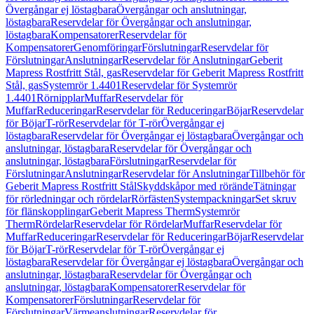
Övergångar ej löstagbara
Övergångar och anslutningar,
löstagbara
Reservdelar för Övergångar och anslutningar,
löstagbara
Kompensatorer
Reservdelar för
Kompensatorer
Genomföringar
Förslutningar
Reservdelar för
Förslutningar
Anslutningar
Reservdelar för Anslutningar
Geberit
Mapress Rostfritt Stål, gas
Reservdelar för Geberit Mapress Rostfritt
Stål, gas
Systemrör 1.4401
Reservdelar för Systemrör
1.4401
Rörnipplar
Muffar
Reservdelar för
Muffar
Reduceringar
Reservdelar för Reduceringar
Böjar
Reservdelar
för Böjar
T-rör
Reservdelar för T-rör
Övergångar ej
löstagbara
Reservdelar för Övergångar ej löstagbara
Övergångar och
anslutningar, löstagbara
Reservdelar för Övergångar och
anslutningar, löstagbara
Förslutningar
Reservdelar för
Förslutningar
Anslutningar
Reservdelar för Anslutningar
Tillbehör för
Geberit Mapress Rostfritt Stål
Skyddskåpor med rörände
Tätningar
för rörledningar och rördelar
Rörfästen
Systempackningar
Set skruv
för flänskopplingar
Geberit Mapress Therm
Systemrör
Therm
Rördelar
Reservdelar för Rördelar
Muffar
Reservdelar för
Muffar
Reduceringar
Reservdelar för Reduceringar
Böjar
Reservdelar
för Böjar
T-rör
Reservdelar för T-rör
Övergångar ej
löstagbara
Reservdelar för Övergångar ej löstagbara
Övergångar och
anslutningar, löstagbara
Reservdelar för Övergångar och
anslutningar, löstagbara
Kompensatorer
Reservdelar för
Kompensatorer
Förslutningar
Reservdelar för
Förslutningar
Värmeanslutningar
Reservdelar för