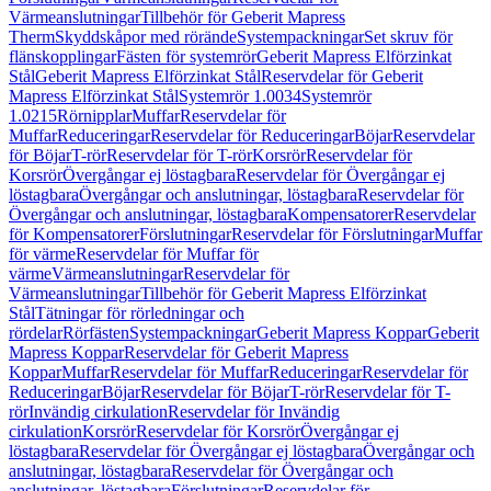
Värmeanslutningar
Tillbehör för Geberit Mapress
Therm
Skyddskåpor med rörände
Systempackningar
Set skruv för
flänskopplingar
Fästen för systemrör
Geberit Mapress Elförzinkat
Stål
Geberit Mapress Elförzinkat Stål
Reservdelar för Geberit
Mapress Elförzinkat Stål
Systemrör 1.0034
Systemrör
1.0215
Rörnipplar
Muffar
Reservdelar för
Muffar
Reduceringar
Reservdelar för Reduceringar
Böjar
Reservdelar
för Böjar
T-rör
Reservdelar för T-rör
Korsrör
Reservdelar för
Korsrör
Övergångar ej löstagbara
Reservdelar för Övergångar ej
löstagbara
Övergångar och anslutningar, löstagbara
Reservdelar för
Övergångar och anslutningar, löstagbara
Kompensatorer
Reservdelar
för Kompensatorer
Förslutningar
Reservdelar för Förslutningar
Muffar
för värme
Reservdelar för Muffar för
värme
Värmeanslutningar
Reservdelar för
Värmeanslutningar
Tillbehör för Geberit Mapress Elförzinkat
Stål
Tätningar för rörledningar och
rördelar
Rörfästen
Systempackningar
Geberit Mapress Koppar
Geberit
Mapress Koppar
Reservdelar för Geberit Mapress
Koppar
Muffar
Reservdelar för Muffar
Reduceringar
Reservdelar för
Reduceringar
Böjar
Reservdelar för Böjar
T-rör
Reservdelar för T-
rör
Invändig cirkulation
Reservdelar för Invändig
cirkulation
Korsrör
Reservdelar för Korsrör
Övergångar ej
löstagbara
Reservdelar för Övergångar ej löstagbara
Övergångar och
anslutningar, löstagbara
Reservdelar för Övergångar och
anslutningar, löstagbara
Förslutningar
Reservdelar för