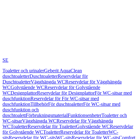
SE
Toaletter och urinaler
Geberit AquaClean
duschtoaletter
Duschtoaletter
Reservdelar för
Duschtoaletter
Vägghängda WC
Reservdelar för Vägghängda
WC
Golvstående WC
Reservdelar för Golvstående
WC
Designplattor
Reservdelar för Designplattor
För WC-sitsar med
duschfunktion
Reservdelar för För WC-sitsar med
duschfunktion
Tillbehör
För duschtoaletter
För WC-sitsar med
duschfunktion och
duschtoalett
Förbrukningsmaterial
Funktionsenheter
Toaletter och
WC-sitsar
Vägghängda WC
Reservdelar för Vägghängda
WC
Toaletter
Reservdelar för Toaletter
Golvstående WC
Reservdelar
för Golvstående WC
Toaletter
Reservdelar för Toaletter
WC-
sits
Reservdelar för WC-sits
WC-sits
Reservdelar för WC-sits
Comfort