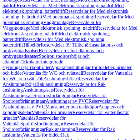
nätdrift
Reservdelar för Med elektronisk spolning, nätdrift
Med
elektronisk spolning, batteridrift
Reservdelar för Med elektronisk
spolning, batteridrift
Med pneumatisk spolning
Reservdelar för Med
pneumatisk spolning
Väggmontage
Reservdelar för
Väggmontage
Med elektronisk spolning, nätdrift
Reservdelar för Med
elektronisk spolning, nätdrift
Med elektronisk spolning,
batteridrift
Reservdelar för Med elektronisk spolning,
batteridrift
Tillbehör
Reservdelar för Tillbehör
Installations- och
ombyggnadssatser
Reservdelar för Installations- och
ombyggnadssatser
Spolrör, spolrörsböjar och
adaptrar
Täckplattor
Integrerade
styrningar
Fjärrkontroller
Apparatanslutningar för toaletter, urinaler
och bidéer
Vattenlås för WC och tvättställ
Reservdelar för Vattenlås
för WC och tvättställ
Anslutningsböjar
Reservdelar för
Anslutningsböjar
Rak anslutning
Reservdelar för Rak
anslutning
Anslutningssats
Reservdelar för
Anslutningssats
Spolrörsförlängningar
Reservdelar för
Spolrörsförlängningar
Anslutningar av PVC
Reservdelar för
Anslutningar av PVC
Manschetter och täckkåpor
Adapter- och
kopplingsdelar
Vattenlås för urinaler
Reservdelar för Vattenlås för
urinaler
Vattenlås
Reservdelar för
Vattenlås
Spolrörsförlängningar
Reservdelar för
Spolrörsförlängningar
Rak anslutning
Reservdelar för Rak
anslutning
Vattenlås för bidéer
Rak