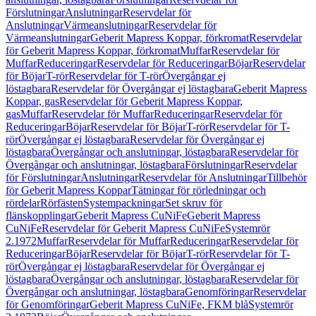
Förslutningar
Anslutningar
Reservdelar för
Anslutningar
Värmeanslutningar
Reservdelar för
Värmeanslutningar
Geberit Mapress Koppar, förkromat
Reservdelar
för Geberit Mapress Koppar, förkromat
Muffar
Reservdelar för
Muffar
Reduceringar
Reservdelar för Reduceringar
Böjar
Reservdelar
för Böjar
T-rör
Reservdelar för T-rör
Övergångar ej
löstagbara
Reservdelar för Övergångar ej löstagbara
Geberit Mapress
Koppar, gas
Reservdelar för Geberit Mapress Koppar,
gas
Muffar
Reservdelar för Muffar
Reduceringar
Reservdelar för
Reduceringar
Böjar
Reservdelar för Böjar
T-rör
Reservdelar för T-
rör
Övergångar ej löstagbara
Reservdelar för Övergångar ej
löstagbara
Övergångar och anslutningar, löstagbara
Reservdelar för
Övergångar och anslutningar, löstagbara
Förslutningar
Reservdelar
för Förslutningar
Anslutningar
Reservdelar för Anslutningar
Tillbehör
för Geberit Mapress Koppar
Tätningar för rörledningar och
rördelar
Rörfästen
Systempackningar
Set skruv för
flänskopplingar
Geberit Mapress CuNiFe
Geberit Mapress
CuNiFe
Reservdelar för Geberit Mapress CuNiFe
Systemrör
2.1972
Muffar
Reservdelar för Muffar
Reduceringar
Reservdelar för
Reduceringar
Böjar
Reservdelar för Böjar
T-rör
Reservdelar för T-
rör
Övergångar ej löstagbara
Reservdelar för Övergångar ej
löstagbara
Övergångar och anslutningar, löstagbara
Reservdelar för
Övergångar och anslutningar, löstagbara
Genomföringar
Reservdelar
för Genomföringar
Geberit Mapress CuNiFe, FKM blå
Systemrör