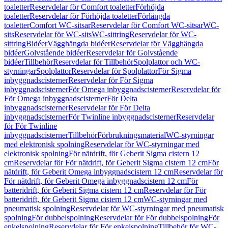
toaletter
Reservdelar för Comfort toaletter
Förhöjda
toaletter
Reservdelar för Förhöjda toaletter
Förlängda
toaletter
Comfort WC-sitsar
Reservdelar för Comfort WC-sitsar
WC-
sits
Reservdelar för WC-sits
WC-sittring
Reservdelar för WC-
sittring
Bidéer
Vägghängda bidéer
Reservdelar för Vägghängda
bidéer
Golvstående bidéer
Reservdelar för Golvstående
bidéer
Tillbehör
Reservdelar för Tillbehör
Spolplattor och WC-
styrningar
Spolplattor
Reservdelar för Spolplattor
För Sigma
inbyggnadscisterner
Reservdelar för För Sigma
inbyggnadscisterner
För Omega inbyggnadscisterner
Reservdelar för
För Omega inbyggnadscisterner
För Delta
inbyggnadscisterner
Reservdelar för För Delta
inbyggnadscisterner
För Twinline inbyggnadscisterner
Reservdelar
för För Twinline
inbyggnadscisterner
Tillbehör
Förbrukningsmaterial
WC-styrningar
med elektronisk spolning
Reservdelar för WC-styrningar med
elektronisk spolning
För nätdrift, för Geberit Sigma cistern 12
cm
Reservdelar för För nätdrift, för Geberit Sigma cistern 12 cm
För
nätdrift, för Geberit Omega inbyggnadscistern 12 cm
Reservdelar för
För nätdrift, för Geberit Omega inbyggnadscistern 12 cm
För
batteridrift, för Geberit Sigma cistern 12 cm
Reservdelar för För
batteridrift, för Geberit Sigma cistern 12 cm
WC-styrningar med
pneumatisk spolning
Reservdelar för WC-styrningar med pneumatisk
spolning
För dubbelspolning
Reservdelar för För dubbelspolning
För
enkelspolning
Reservdelar för För enkelspolning
Tillbehör för WC-