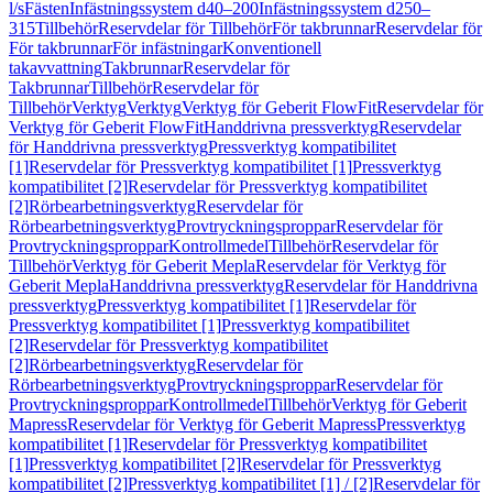
l/s
Fästen
Infästningssystem d40–200
Infästningssystem d250–
315
Tillbehör
Reservdelar för Tillbehör
För takbrunnar
Reservdelar för
För takbrunnar
För infästningar
Konventionell
takavvattning
Takbrunnar
Reservdelar för
Takbrunnar
Tillbehör
Reservdelar för
Tillbehör
Verktyg
Verktyg
Verktyg för Geberit FlowFit
Reservdelar för
Verktyg för Geberit FlowFit
Handdrivna pressverktyg
Reservdelar
för Handdrivna pressverktyg
Pressverktyg kompatibilitet
[1]
Reservdelar för Pressverktyg kompatibilitet [1]
Pressverktyg
kompatibilitet [2]
Reservdelar för Pressverktyg kompatibilitet
[2]
Rörbearbetningsverktyg
Reservdelar för
Rörbearbetningsverktyg
Provtryckningsproppar
Reservdelar för
Provtryckningsproppar
Kontrollmedel
Tillbehör
Reservdelar för
Tillbehör
Verktyg för Geberit Mepla
Reservdelar för Verktyg för
Geberit Mepla
Handdrivna pressverktyg
Reservdelar för Handdrivna
pressverktyg
Pressverktyg kompatibilitet [1]
Reservdelar för
Pressverktyg kompatibilitet [1]
Pressverktyg kompatibilitet
[2]
Reservdelar för Pressverktyg kompatibilitet
[2]
Rörbearbetningsverktyg
Reservdelar för
Rörbearbetningsverktyg
Provtryckningsproppar
Reservdelar för
Provtryckningsproppar
Kontrollmedel
Tillbehör
Verktyg för Geberit
Mapress
Reservdelar för Verktyg för Geberit Mapress
Pressverktyg
kompatibilitet [1]
Reservdelar för Pressverktyg kompatibilitet
[1]
Pressverktyg kompatibilitet [2]
Reservdelar för Pressverktyg
kompatibilitet [2]
Pressverktyg kompatibilitet [1] / [2]
Reservdelar för