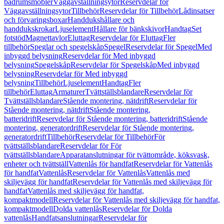
badrumsmöbler
Väggavställningsytor
Reservdelar för
Väggavställningsytor
Tillbehör
Reservdelar för Tillbehör
Lådinsatser
och förvaringsboxar
Handdukshållare och
handdukskrokar
Ljuselement
Hållare för bänkskivor
Handtag
Set
fotstöd
Magnettavlor
Eluttag
Reservdelar för Eluttag
Fler
tillbehör
Speglar och spegelskåp
Spegel
Reservdelar för Spegel
Med
inbyggd belysning
Reservdelar för Med inbyggd
belysning
Spegelskåp
Reservdelar för Spegelskåp
Med inbyggd
belysning
Reservdelar för Med inbyggd
belysning
Tillbehör
Ljuselement
Handtag
Fler
tillbehör
Eluttag
Armaturer
Tvättställsblandare
Reservdelar för
Tvättställsblandare
Stående montering, nätdrift
Reservdelar för
Stående montering, nätdrift
Stående montering,
batteridrift
Reservdelar för Stående montering, batteridrift
Stående
montering, generatordrift
Reservdelar för Stående montering,
generatordrift
Tillbehör
Reservdelar för Tillbehör
För
tvättställsblandare
Reservdelar för För
tvättställsblandare
Apparatanslutningar för tvättområde, köksvask,
enheter och tvättställ
Vattenlås för handfat
Reservdelar för Vattenlås
för handfat
Vattenlås
Reservdelar för Vattenlås
Vattenlås med
skiljevägg för handfat
Reservdelar för Vattenlås med skiljevägg för
handfat
Vattenlås med skiljevägg för handfat,
kompaktmodell
Reservdelar för Vattenlås med skiljevägg för handfat,
kompaktmodell
Dolda vattenlås
Reservdelar för Dolda
vattenlås
Handfatsanslutningar
Reservdelar för