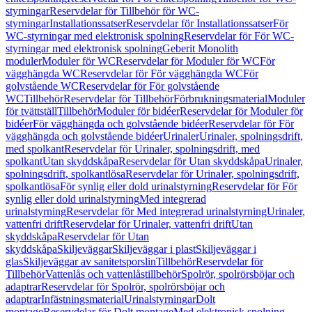
styrningar
Reservdelar för Tillbehör för WC-
styrningar
Installationssatser
Reservdelar för Installationssatser
För
WC-styrningar med elektronisk spolning
Reservdelar för För WC-
styrningar med elektronisk spolning
Geberit Monolith
moduler
Moduler för WC
Reservdelar för Moduler för WC
För
vägghängda WC
Reservdelar för För vägghängda WC
För
golvstående WC
Reservdelar för För golvstående
WC
Tillbehör
Reservdelar för Tillbehör
Förbrukningsmaterial
Moduler
för tvättställ
Tillbehör
Moduler för bidéer
Reservdelar för Moduler för
bidéer
För vägghängda och golvstående bidéer
Reservdelar för För
vägghängda och golvstående bidéer
Urinaler
Urinaler, spolningsdrift,
med spolkant
Reservdelar för Urinaler, spolningsdrift, med
spolkant
Utan skyddskåpa
Reservdelar för Utan skyddskåpa
Urinaler,
spolningsdrift, spolkantlösa
Reservdelar för Urinaler, spolningsdrift,
spolkantlösa
För synlig eller dold urinalstyrning
Reservdelar för För
synlig eller dold urinalstyrning
Med integrerad
urinalstyrning
Reservdelar för Med integrerad urinalstyrning
Urinaler,
vattenfri drift
Reservdelar för Urinaler, vattenfri drift
Utan
skyddskåpa
Reservdelar för Utan
skyddskåpa
Skiljeväggar
Skiljeväggar i plast
Skiljeväggar i
glas
Skiljeväggar av sanitetsporslin
Tillbehör
Reservdelar för
Tillbehör
Vattenlås och vattenlåstillbehör
Spolrör, spolrörsböjar och
adaptrar
Reservdelar för Spolrör, spolrörsböjar och
adaptrar
Infästningsmaterial
Urinalstyrningar
Dolt
montage
Reservdelar för Dolt montage
Med elektronisk spolning,