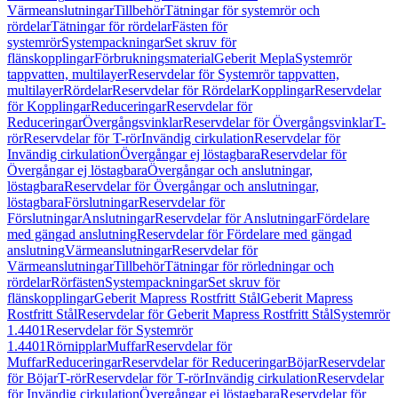
Värmeanslutningar
Tillbehör
Tätningar för systemrör och
rördelar
Tätningar för rördelar
Fästen för
systemrör
Systempackningar
Set skruv för
flänskopplingar
Förbrukningsmaterial
Geberit Mepla
Systemrör
tappvatten, multilayer
Reservdelar för Systemrör tappvatten,
multilayer
Rördelar
Reservdelar för Rördelar
Kopplingar
Reservdelar
för Kopplingar
Reduceringar
Reservdelar för
Reduceringar
Övergångsvinklar
Reservdelar för Övergångsvinklar
T-
rör
Reservdelar för T-rör
Invändig cirkulation
Reservdelar för
Invändig cirkulation
Övergångar ej löstagbara
Reservdelar för
Övergångar ej löstagbara
Övergångar och anslutningar,
löstagbara
Reservdelar för Övergångar och anslutningar,
löstagbara
Förslutningar
Reservdelar för
Förslutningar
Anslutningar
Reservdelar för Anslutningar
Fördelare
med gängad anslutning
Reservdelar för Fördelare med gängad
anslutning
Värmeanslutningar
Reservdelar för
Värmeanslutningar
Tillbehör
Tätningar för rörledningar och
rördelar
Rörfästen
Systempackningar
Set skruv för
flänskopplingar
Geberit Mapress Rostfritt Stål
Geberit Mapress
Rostfritt Stål
Reservdelar för Geberit Mapress Rostfritt Stål
Systemrör
1.4401
Reservdelar för Systemrör
1.4401
Rörnipplar
Muffar
Reservdelar för
Muffar
Reduceringar
Reservdelar för Reduceringar
Böjar
Reservdelar
för Böjar
T-rör
Reservdelar för T-rör
Invändig cirkulation
Reservdelar
för Invändig cirkulation
Övergångar ej löstagbara
Reservdelar för