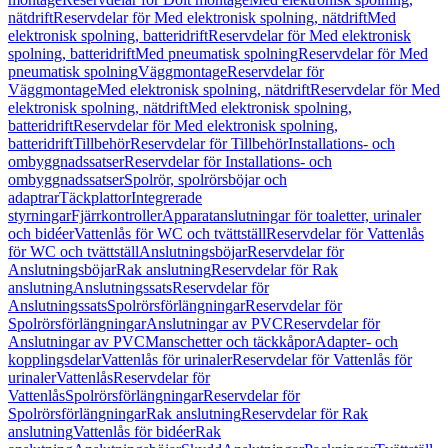
nätdrift
Reservdelar för Med elektronisk spolning, nätdrift
Med
elektronisk spolning, batteridrift
Reservdelar för Med elektronisk
spolning, batteridrift
Med pneumatisk spolning
Reservdelar för Med
pneumatisk spolning
Väggmontage
Reservdelar för
Väggmontage
Med elektronisk spolning, nätdrift
Reservdelar för Med
elektronisk spolning, nätdrift
Med elektronisk spolning,
batteridrift
Reservdelar för Med elektronisk spolning,
batteridrift
Tillbehör
Reservdelar för Tillbehör
Installations- och
ombyggnadssatser
Reservdelar för Installations- och
ombyggnadssatser
Spolrör, spolrörsböjar och
adaptrar
Täckplattor
Integrerade
styrningar
Fjärrkontroller
Apparatanslutningar för toaletter, urinaler
och bidéer
Vattenlås för WC och tvättställ
Reservdelar för Vattenlås
för WC och tvättställ
Anslutningsböjar
Reservdelar för
Anslutningsböjar
Rak anslutning
Reservdelar för Rak
anslutning
Anslutningssats
Reservdelar för
Anslutningssats
Spolrörsförlängningar
Reservdelar för
Spolrörsförlängningar
Anslutningar av PVC
Reservdelar för
Anslutningar av PVC
Manschetter och täckkåpor
Adapter- och
kopplingsdelar
Vattenlås för urinaler
Reservdelar för Vattenlås för
urinaler
Vattenlås
Reservdelar för
Vattenlås
Spolrörsförlängningar
Reservdelar för
Spolrörsförlängningar
Rak anslutning
Reservdelar för Rak
anslutning
Vattenlås för bidéer
Rak