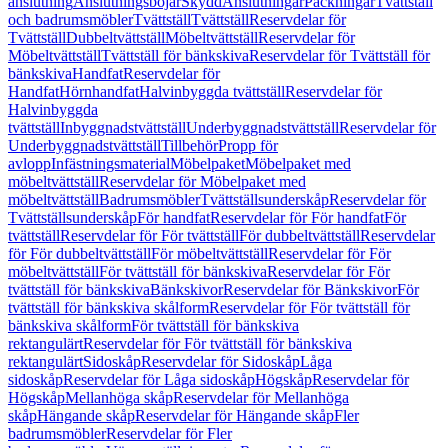
anslutning
Anslutningsböjar
Skydd
Anslutningar
Packningar
Tvättställ
och badrumsmöbler
Tvättställ
Tvättställ
Reservdelar för
Tvättställ
Dubbeltvättställ
Möbeltvättställ
Reservdelar för
Möbeltvättställ
Tvättställ för bänkskiva
Reservdelar för Tvättställ för
bänkskiva
Handfat
Reservdelar för
Handfat
Hörnhandfat
Halvinbyggda tvättställ
Reservdelar för
Halvinbyggda
tvättställ
Inbyggnadstvättställ
Underbyggnadstvättställ
Reservdelar för
Underbyggnadstvättställ
Tillbehör
Propp för
avlopp
Infästningsmaterial
Möbelpaket
Möbelpaket med
möbeltvättställ
Reservdelar för Möbelpaket med
möbeltvättställ
Badrumsmöbler
Tvättställsunderskåp
Reservdelar för
Tvättställsunderskåp
För handfat
Reservdelar för För handfat
För
tvättställ
Reservdelar för För tvättställ
För dubbeltvättställ
Reservdelar
för För dubbeltvättställ
För möbeltvättställ
Reservdelar för För
möbeltvättställ
För tvättställ för bänkskiva
Reservdelar för För
tvättställ för bänkskiva
Bänkskivor
Reservdelar för Bänkskivor
För
tvättställ för bänkskiva skålform
Reservdelar för För tvättställ för
bänkskiva skålform
För tvättställ för bänkskiva
rektangulärt
Reservdelar för För tvättställ för bänkskiva
rektangulärt
Sidoskåp
Reservdelar för Sidoskåp
Låga
sidoskåp
Reservdelar för Låga sidoskåp
Högskåp
Reservdelar för
Högskåp
Mellanhöga skåp
Reservdelar för Mellanhöga
skåp
Hängande skåp
Reservdelar för Hängande skåp
Fler
badrumsmöbler
Reservdelar för Fler