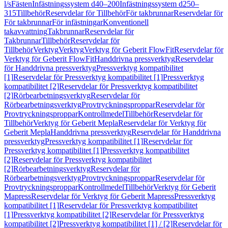
l/s
Fästen
Infästningssystem d40–200
Infästningssystem d250–
315
Tillbehör
Reservdelar för Tillbehör
För takbrunnar
Reservdelar för
För takbrunnar
För infästningar
Konventionell
takavvattning
Takbrunnar
Reservdelar för
Takbrunnar
Tillbehör
Reservdelar för
Tillbehör
Verktyg
Verktyg
Verktyg för Geberit FlowFit
Reservdelar för
Verktyg för Geberit FlowFit
Handdrivna pressverktyg
Reservdelar
för Handdrivna pressverktyg
Pressverktyg kompatibilitet
[1]
Reservdelar för Pressverktyg kompatibilitet [1]
Pressverktyg
kompatibilitet [2]
Reservdelar för Pressverktyg kompatibilitet
[2]
Rörbearbetningsverktyg
Reservdelar för
Rörbearbetningsverktyg
Provtryckningsproppar
Reservdelar för
Provtryckningsproppar
Kontrollmedel
Tillbehör
Reservdelar för
Tillbehör
Verktyg för Geberit Mepla
Reservdelar för Verktyg för
Geberit Mepla
Handdrivna pressverktyg
Reservdelar för Handdrivna
pressverktyg
Pressverktyg kompatibilitet [1]
Reservdelar för
Pressverktyg kompatibilitet [1]
Pressverktyg kompatibilitet
[2]
Reservdelar för Pressverktyg kompatibilitet
[2]
Rörbearbetningsverktyg
Reservdelar för
Rörbearbetningsverktyg
Provtryckningsproppar
Reservdelar för
Provtryckningsproppar
Kontrollmedel
Tillbehör
Verktyg för Geberit
Mapress
Reservdelar för Verktyg för Geberit Mapress
Pressverktyg
kompatibilitet [1]
Reservdelar för Pressverktyg kompatibilitet
[1]
Pressverktyg kompatibilitet [2]
Reservdelar för Pressverktyg
kompatibilitet [2]
Pressverktyg kompatibilitet [1] / [2]
Reservdelar för