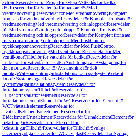
avlopp
Reservdelar för Propp för avlopp
Vattenlås för badkar,
d52
Reservdelar för Vattenlås för badkar, d52
Med
vredmanövrering
Reservdelar för Med vredmanövrering
Komplett
frontsats för vredmanövrering
Reservdelar för Komplett frontsats för
vredmanövrering
Med vredmanövrering och inloppsrör
Reservdelar
för Med vredmanövrering och inloppsrör
Komplett frontsats för
vredmanövrering och inloppsrör
Reservdelar för Komplett frontsats
för vredmanövrering och inloppsrör
Med PushControl
tryckknappsmanövrering
Reservdelar för Med PushControl
tryckknappsmanövrering
Med ventilkonor
Reservdelar för Med
ventilkonor
Tillbehör för vattenlås för badkar
Reservdelar för
Tillbehör för vattenlås för badkar
Anslutningssats
Avstängning för
dolt montage
Reservdelar för Avstängning för dolt
montage
Vattenanslutningar
Installations- och spolsystem
Geberit
Duofix
Systemväggar
Reservdelar för
Systemväggar
Installationssystem
Reservdelar för
Installationssystem
Tillbehör
Reservdelar för
Tillbehör
Installationselement
Reservdelar för
Installationselement
Element för WC
Reservdelar för Element för
WC
Tvättställselement
Reservdelar för
Tvättställselement
Bidéelement
Reservdelar för
Bidéelement
Urinalelement
Reservdelar för Urinalelement
Element för
belastningar
Reservdelar för Element för
belastningar
Tillbehör
Reservdelar för Tillbehör
Synliga
cisterner
Synliga cisterner för WC, av plast
Reservdelar för Synliga