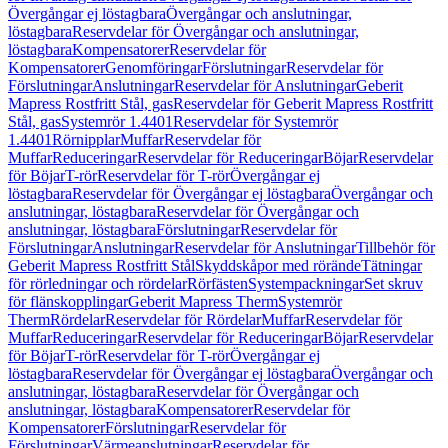
Övergångar ej löstagbara
Övergångar och anslutningar,
löstagbara
Reservdelar för Övergångar och anslutningar,
löstagbara
Kompensatorer
Reservdelar för
Kompensatorer
Genomföringar
Förslutningar
Reservdelar för
Förslutningar
Anslutningar
Reservdelar för Anslutningar
Geberit
Mapress Rostfritt Stål, gas
Reservdelar för Geberit Mapress Rostfritt
Stål, gas
Systemrör 1.4401
Reservdelar för Systemrör
1.4401
Rörnipplar
Muffar
Reservdelar för
Muffar
Reduceringar
Reservdelar för Reduceringar
Böjar
Reservdelar
för Böjar
T-rör
Reservdelar för T-rör
Övergångar ej
löstagbara
Reservdelar för Övergångar ej löstagbara
Övergångar och
anslutningar, löstagbara
Reservdelar för Övergångar och
anslutningar, löstagbara
Förslutningar
Reservdelar för
Förslutningar
Anslutningar
Reservdelar för Anslutningar
Tillbehör för
Geberit Mapress Rostfritt Stål
Skyddskåpor med rörände
Tätningar
för rörledningar och rördelar
Rörfästen
Systempackningar
Set skruv
för flänskopplingar
Geberit Mapress Therm
Systemrör
Therm
Rördelar
Reservdelar för Rördelar
Muffar
Reservdelar för
Muffar
Reduceringar
Reservdelar för Reduceringar
Böjar
Reservdelar
för Böjar
T-rör
Reservdelar för T-rör
Övergångar ej
löstagbara
Reservdelar för Övergångar ej löstagbara
Övergångar och
anslutningar, löstagbara
Reservdelar för Övergångar och
anslutningar, löstagbara
Kompensatorer
Reservdelar för
Kompensatorer
Förslutningar
Reservdelar för
Förslutningar
Värmeanslutningar
Reservdelar för