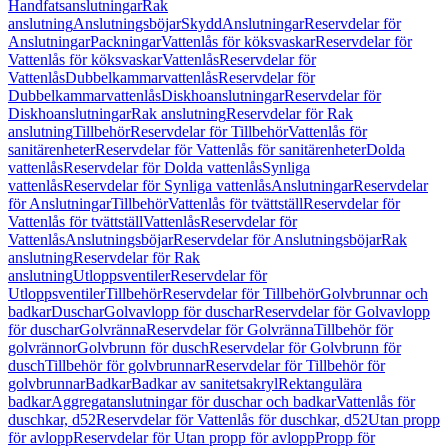
Handfatsanslutningar
Rak
anslutning
Anslutningsböjar
Skydd
Anslutningar
Reservdelar för
Anslutningar
Packningar
Vattenlås för köksvaskar
Reservdelar för
Vattenlås för köksvaskar
Vattenlås
Reservdelar för
Vattenlås
Dubbelkammarvattenlås
Reservdelar för
Dubbelkammarvattenlås
Diskhoanslutningar
Reservdelar för
Diskhoanslutningar
Rak anslutning
Reservdelar för Rak
anslutning
Tillbehör
Reservdelar för Tillbehör
Vattenlås för
sanitärenheter
Reservdelar för Vattenlås för sanitärenheter
Dolda
vattenlås
Reservdelar för Dolda vattenlås
Synliga
vattenlås
Reservdelar för Synliga vattenlås
Anslutningar
Reservdelar
för Anslutningar
Tillbehör
Vattenlås för tvättställ
Reservdelar för
Vattenlås för tvättställ
Vattenlås
Reservdelar för
Vattenlås
Anslutningsböjar
Reservdelar för Anslutningsböjar
Rak
anslutning
Reservdelar för Rak
anslutning
Utloppsventiler
Reservdelar för
Utloppsventiler
Tillbehör
Reservdelar för Tillbehör
Golvbrunnar och
badkar
Duschar
Golvavlopp för duschar
Reservdelar för Golvavlopp
för duschar
Golvränna
Reservdelar för Golvränna
Tillbehör för
golvrännor
Golvbrunn för dusch
Reservdelar för Golvbrunn för
dusch
Tillbehör för golvbrunnar
Reservdelar för Tillbehör för
golvbrunnar
Badkar
Badkar av sanitetsakryl
Rektangulära
badkar
Aggregatanslutningar för duschar och badkar
Vattenlås för
duschkar, d52
Reservdelar för Vattenlås för duschkar, d52
Utan propp
för avlopp
Reservdelar för Utan propp för avlopp
Propp för