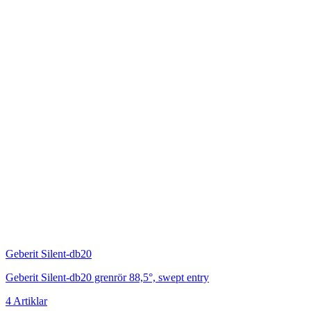
Geberit Silent-db20
Geberit Silent-db20 grenrör 88,5°, swept entry
4 Artiklar