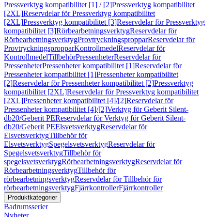
Pressverktyg kompatibilitet [1] / [2]
Pressverktyg kompatibilitet
[2XL]
Reservdelar för Pressverktyg kompatibilitet
[2XL]
Pressverktyg kompatibilitet [3]
Reservdelar för Pressverktyg
kompatibilitet [3]
Rörbearbetningsverktyg
Reservdelar för
Rörbearbetningsverktyg
Provtryckningsproppar
Reservdelar för
Provtryckningsproppar
Kontrollmedel
Reservdelar för
Kontrollmedel
Tillbehör
Pressenheter
Reservdelar för
Pressenheter
Pressenheter kompatibilitet [1]
Reservdelar för
Pressenheter kompatibilitet [1]
Pressenheter kompatibilitet
[2]
Reservdelar för Pressenheter kompatibilitet [2]
Pressverktyg
kompatibilitet [2XL]
Reservdelar för Pressverktyg kompatibilitet
[2XL]
Pressenheter kompatibilitet [4]/[2]
Reservdelar för
Pressenheter kompatibilitet [4]/[2]
Verktyg för Geberit Silent-
db20/Geberit PE
Reservdelar för Verktyg för Geberit Silent-
db20/Geberit PE
Elsvetsverktyg
Reservdelar för
Elsvetsverktyg
Tillbehör för
Elsvetsverktyg
Spegelsvetsverktyg
Reservdelar för
Spegelsvetsverktyg
Tillbehör för
spegelsvetsverktyg
Rörbearbetningsverktyg
Reservdelar för
Rörbearbetningsverktyg
Tillbehör för
rörbearbetningsverktyg
Reservdelar för Tillbehör för
rörbearbetningsverktyg
Fjärrkontroller
Fjärrkontroller
Produktkategorier
Badrumsserier
Nyheter