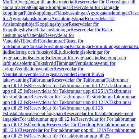
Muffar
Övergångar till andra material
Reservdelar för Övergångar till
andra material
Gängade kopplingar
Reservdelar för Gängade
kopplingar
Flänskopplingar
Flänsbussningar
Aggregatanslutningar
Rese
för Aggregatanslutningar
Anslutningsböjar
Reservdelar för
Anslutningsböjar
Kopplingshylsor
Reservdelar för
Kopplingshylsor
Raka anslutningar
Reservdelar för Raka
anslutningar
Vattenlås
Reservdelar för
Vattenlås
Tillbehör
Rörklammrar
Fästen för
rörklammrar
Stödskal
Förslutningar
Packningar
Förbrukningsmaterial
Br
ljudisolering och fuktskydd
Ljudisolering
Isoleringar för
byggnadsljudisolering
Isoleringar för byggnadsljudisolering och
luftljudsisolering
Fuktskydd
Tätningar
Ventilationsventil för
avlopp
Ventilationsventiler
Reservdelar för
Ventilationsventiler
Energisparventiler
Geberit Pluvia
takavvattning
Takbrunnar
Reservdelar för Takbrunnar
Takbrunnar
upp till 12 l/s
Reservdelar för Takbrunnar upp till 12 l/s
Takbrunnar
upp till 25 l/s
Reservdelar för Takbrunnar upp till 25 l/s
Takbrunnar
för stödrännor
Reservdelar för Takbrunnar för stödrännor
Takbrunnar
upp till 12 l/s
Reservdelar för Takbrunnar upp till 12 l/s
Takbrunnar
upp till 25 l/s
Reservdelar för Takbrunnar upp till 25
l/s
Installationselement ångspärr
Reservdelar för Installationselement
ångspärr
För takbrunnar upp till 12 l/s
Reservdelar för För takbrunnar
upp till 12 l/s
Överlopp
Reservdelar för Överlopp
För takbrunnar upp
till 12 l/s
Reservdelar för För takbrunnar upp till 12 l/s
För takbrunnar
upp till 25 l/s
Reservdelar för För takbrunnar upp till 25