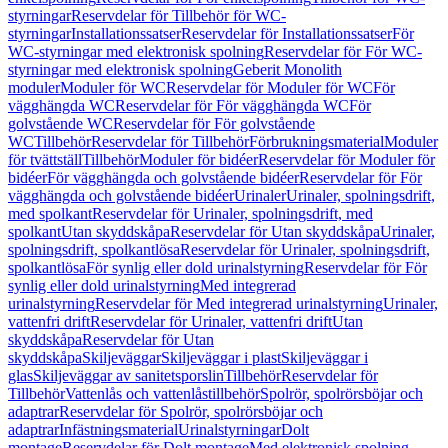
styrningar
Reservdelar för Tillbehör för WC-
styrningar
Installationssatser
Reservdelar för Installationssatser
För
WC-styrningar med elektronisk spolning
Reservdelar för För WC-
styrningar med elektronisk spolning
Geberit Monolith
moduler
Moduler för WC
Reservdelar för Moduler för WC
För
vägghängda WC
Reservdelar för För vägghängda WC
För
golvstående WC
Reservdelar för För golvstående
WC
Tillbehör
Reservdelar för Tillbehör
Förbrukningsmaterial
Moduler
för tvättställ
Tillbehör
Moduler för bidéer
Reservdelar för Moduler för
bidéer
För vägghängda och golvstående bidéer
Reservdelar för För
vägghängda och golvstående bidéer
Urinaler
Urinaler, spolningsdrift,
med spolkant
Reservdelar för Urinaler, spolningsdrift, med
spolkant
Utan skyddskåpa
Reservdelar för Utan skyddskåpa
Urinaler,
spolningsdrift, spolkantlösa
Reservdelar för Urinaler, spolningsdrift,
spolkantlösa
För synlig eller dold urinalstyrning
Reservdelar för För
synlig eller dold urinalstyrning
Med integrerad
urinalstyrning
Reservdelar för Med integrerad urinalstyrning
Urinaler,
vattenfri drift
Reservdelar för Urinaler, vattenfri drift
Utan
skyddskåpa
Reservdelar för Utan
skyddskåpa
Skiljeväggar
Skiljeväggar i plast
Skiljeväggar i
glas
Skiljeväggar av sanitetsporslin
Tillbehör
Reservdelar för
Tillbehör
Vattenlås och vattenlåstillbehör
Spolrör, spolrörsböjar och
adaptrar
Reservdelar för Spolrör, spolrörsböjar och
adaptrar
Infästningsmaterial
Urinalstyrningar
Dolt
montage
Reservdelar för Dolt montage
Med elektronisk spolning,