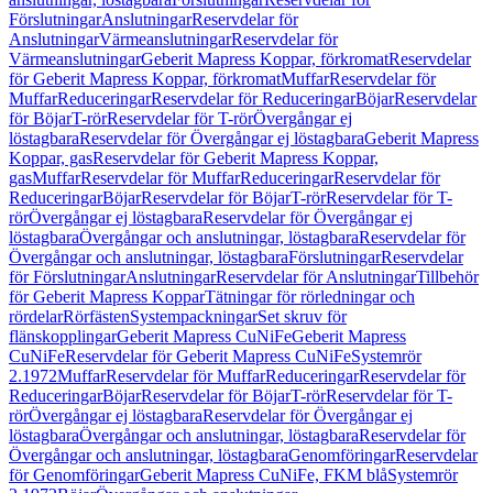
Förslutningar
Anslutningar
Reservdelar för
Anslutningar
Värmeanslutningar
Reservdelar för
Värmeanslutningar
Geberit Mapress Koppar, förkromat
Reservdelar
för Geberit Mapress Koppar, förkromat
Muffar
Reservdelar för
Muffar
Reduceringar
Reservdelar för Reduceringar
Böjar
Reservdelar
för Böjar
T-rör
Reservdelar för T-rör
Övergångar ej
löstagbara
Reservdelar för Övergångar ej löstagbara
Geberit Mapress
Koppar, gas
Reservdelar för Geberit Mapress Koppar,
gas
Muffar
Reservdelar för Muffar
Reduceringar
Reservdelar för
Reduceringar
Böjar
Reservdelar för Böjar
T-rör
Reservdelar för T-
rör
Övergångar ej löstagbara
Reservdelar för Övergångar ej
löstagbara
Övergångar och anslutningar, löstagbara
Reservdelar för
Övergångar och anslutningar, löstagbara
Förslutningar
Reservdelar
för Förslutningar
Anslutningar
Reservdelar för Anslutningar
Tillbehör
för Geberit Mapress Koppar
Tätningar för rörledningar och
rördelar
Rörfästen
Systempackningar
Set skruv för
flänskopplingar
Geberit Mapress CuNiFe
Geberit Mapress
CuNiFe
Reservdelar för Geberit Mapress CuNiFe
Systemrör
2.1972
Muffar
Reservdelar för Muffar
Reduceringar
Reservdelar för
Reduceringar
Böjar
Reservdelar för Böjar
T-rör
Reservdelar för T-
rör
Övergångar ej löstagbara
Reservdelar för Övergångar ej
löstagbara
Övergångar och anslutningar, löstagbara
Reservdelar för
Övergångar och anslutningar, löstagbara
Genomföringar
Reservdelar
för Genomföringar
Geberit Mapress CuNiFe, FKM blå
Systemrör