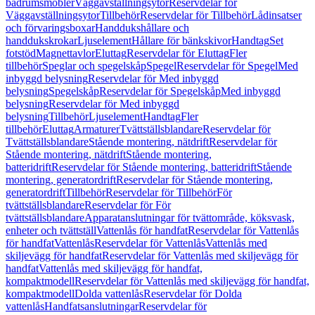
badrumsmöbler
Väggavställningsytor
Reservdelar för
Väggavställningsytor
Tillbehör
Reservdelar för Tillbehör
Lådinsatser
och förvaringsboxar
Handdukshållare och
handdukskrokar
Ljuselement
Hållare för bänkskivor
Handtag
Set
fotstöd
Magnettavlor
Eluttag
Reservdelar för Eluttag
Fler
tillbehör
Speglar och spegelskåp
Spegel
Reservdelar för Spegel
Med
inbyggd belysning
Reservdelar för Med inbyggd
belysning
Spegelskåp
Reservdelar för Spegelskåp
Med inbyggd
belysning
Reservdelar för Med inbyggd
belysning
Tillbehör
Ljuselement
Handtag
Fler
tillbehör
Eluttag
Armaturer
Tvättställsblandare
Reservdelar för
Tvättställsblandare
Stående montering, nätdrift
Reservdelar för
Stående montering, nätdrift
Stående montering,
batteridrift
Reservdelar för Stående montering, batteridrift
Stående
montering, generatordrift
Reservdelar för Stående montering,
generatordrift
Tillbehör
Reservdelar för Tillbehör
För
tvättställsblandare
Reservdelar för För
tvättställsblandare
Apparatanslutningar för tvättområde, köksvask,
enheter och tvättställ
Vattenlås för handfat
Reservdelar för Vattenlås
för handfat
Vattenlås
Reservdelar för Vattenlås
Vattenlås med
skiljevägg för handfat
Reservdelar för Vattenlås med skiljevägg för
handfat
Vattenlås med skiljevägg för handfat,
kompaktmodell
Reservdelar för Vattenlås med skiljevägg för handfat,
kompaktmodell
Dolda vattenlås
Reservdelar för Dolda
vattenlås
Handfatsanslutningar
Reservdelar för