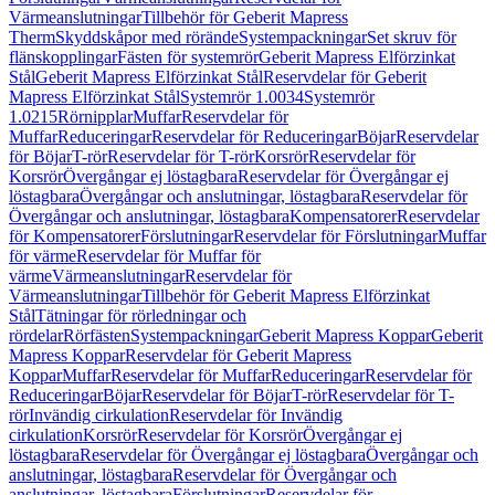
Värmeanslutningar
Tillbehör för Geberit Mapress
Therm
Skyddskåpor med rörände
Systempackningar
Set skruv för
flänskopplingar
Fästen för systemrör
Geberit Mapress Elförzinkat
Stål
Geberit Mapress Elförzinkat Stål
Reservdelar för Geberit
Mapress Elförzinkat Stål
Systemrör 1.0034
Systemrör
1.0215
Rörnipplar
Muffar
Reservdelar för
Muffar
Reduceringar
Reservdelar för Reduceringar
Böjar
Reservdelar
för Böjar
T-rör
Reservdelar för T-rör
Korsrör
Reservdelar för
Korsrör
Övergångar ej löstagbara
Reservdelar för Övergångar ej
löstagbara
Övergångar och anslutningar, löstagbara
Reservdelar för
Övergångar och anslutningar, löstagbara
Kompensatorer
Reservdelar
för Kompensatorer
Förslutningar
Reservdelar för Förslutningar
Muffar
för värme
Reservdelar för Muffar för
värme
Värmeanslutningar
Reservdelar för
Värmeanslutningar
Tillbehör för Geberit Mapress Elförzinkat
Stål
Tätningar för rörledningar och
rördelar
Rörfästen
Systempackningar
Geberit Mapress Koppar
Geberit
Mapress Koppar
Reservdelar för Geberit Mapress
Koppar
Muffar
Reservdelar för Muffar
Reduceringar
Reservdelar för
Reduceringar
Böjar
Reservdelar för Böjar
T-rör
Reservdelar för T-
rör
Invändig cirkulation
Reservdelar för Invändig
cirkulation
Korsrör
Reservdelar för Korsrör
Övergångar ej
löstagbara
Reservdelar för Övergångar ej löstagbara
Övergångar och
anslutningar, löstagbara
Reservdelar för Övergångar och
anslutningar, löstagbara
Förslutningar
Reservdelar för