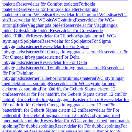
toaletter
Reservdelar för Comfort toaletter
Förhöjda
toaletter
Reservdelar för Förhöjda toaletter
Förlängda
toaletter
Comfort WC-sitsar
Reservdelar för Comfort WC-sitsar
WC-
sits
Reservdelar för WC-sits
WC-sittring
Reservdelar för WC-
sittring
Bidéer
Vägghängda bidéer
Reservdelar för Vägghängda
bidéer
Golvstående bidéer
Reservdelar för Golvstående
bidéer
Tillbehör
Reservdelar för Tillbehör
Spolplattor och WC-
styrningar
Spolplattor
Reservdelar för Spolplattor
För Sigma
inbyggnadscisterner
Reservdelar för För Sigma
inbyggnadscisterner
För Omega inbyggnadscisterner
Reservdelar för
För Omega inbyggnadscisterner
För Delta
inbyggnadscisterner
Reservdelar för För Delta
inbyggnadscisterner
För Twinline inbyggnadscisterner
Reservdelar
för För Twinline
inbyggnadscisterner
Tillbehör
Förbrukningsmaterial
WC-styrningar
med elektronisk spolning
Reservdelar för WC-styrningar med
elektronisk spolning
För nätdrift, för Geberit Sigma cistern 12
cm
Reservdelar för För nätdrift, för Geberit Sigma cistern 12 cm
För
nätdrift, för Geberit Omega inbyggnadscistern 12 cm
Reservdelar för
För nätdrift, för Geberit Omega inbyggnadscistern 12 cm
För
batteridrift, för Geberit Sigma cistern 12 cm
Reservdelar för För
batteridrift, för Geberit Sigma cistern 12 cm
WC-styrningar med
pneumatisk spolning
Reservdelar för WC-styrningar med pneumatisk
spolning
För dubbelspolning
Reservdelar för För dubbelspolning
För
enkelspolning
Reservdelar för För enkelspolning
Tillbehör för WC-