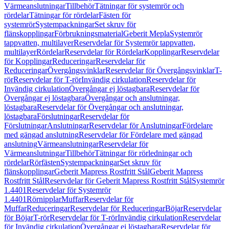
Värmeanslutningar
Tillbehör
Tätningar för systemrör och
rördelar
Tätningar för rördelar
Fästen för
systemrör
Systempackningar
Set skruv för
flänskopplingar
Förbrukningsmaterial
Geberit Mepla
Systemrör
tappvatten, multilayer
Reservdelar för Systemrör tappvatten,
multilayer
Rördelar
Reservdelar för Rördelar
Kopplingar
Reservdelar
för Kopplingar
Reduceringar
Reservdelar för
Reduceringar
Övergångsvinklar
Reservdelar för Övergångsvinklar
T-
rör
Reservdelar för T-rör
Invändig cirkulation
Reservdelar för
Invändig cirkulation
Övergångar ej löstagbara
Reservdelar för
Övergångar ej löstagbara
Övergångar och anslutningar,
löstagbara
Reservdelar för Övergångar och anslutningar,
löstagbara
Förslutningar
Reservdelar för
Förslutningar
Anslutningar
Reservdelar för Anslutningar
Fördelare
med gängad anslutning
Reservdelar för Fördelare med gängad
anslutning
Värmeanslutningar
Reservdelar för
Värmeanslutningar
Tillbehör
Tätningar för rörledningar och
rördelar
Rörfästen
Systempackningar
Set skruv för
flänskopplingar
Geberit Mapress Rostfritt Stål
Geberit Mapress
Rostfritt Stål
Reservdelar för Geberit Mapress Rostfritt Stål
Systemrör
1.4401
Reservdelar för Systemrör
1.4401
Rörnipplar
Muffar
Reservdelar för
Muffar
Reduceringar
Reservdelar för Reduceringar
Böjar
Reservdelar
för Böjar
T-rör
Reservdelar för T-rör
Invändig cirkulation
Reservdelar
för Invändig cirkulation
Övergångar ej löstagbara
Reservdelar för