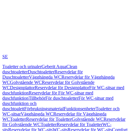
SE
Toaletter och urinaler
Geberit AquaClean
duschtoaletter
Duschtoaletter
Reservdelar för
Duschtoaletter
Vägghängda WC
Reservdelar för Vägghängda
WC
Golvstående WC
Reservdelar för Golvstående
WC
Designplattor
Reservdelar för Designplattor
För WC-sitsar med
duschfunktion
Reservdelar för För WC-sitsar med
duschfunktion
Tillbehör
För duschtoaletter
För WC-sitsar med
duschfunktion och
duschtoalett
Förbrukningsmaterial
Funktionsenheter
Toaletter och
WC-sitsar
Vägghängda WC
Reservdelar för Vägghängda
WC
Toaletter
Reservdelar för Toaletter
Golvstående WC
Reservdelar
för Golvstående WC
Toaletter
Reservdelar för Toaletter
WC-
sits
Reservdelar för WC-sits
WC-sits
Reservdelar för WC-sits
Comfort