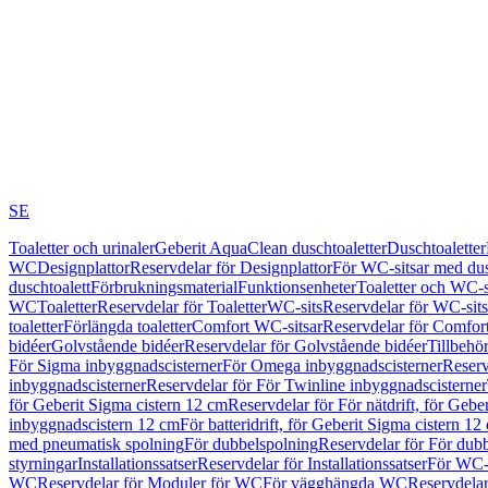
SE
Toaletter och urinaler
Geberit AquaClean duschtoaletter
Duschtoaletter
WC
Designplattor
Reservdelar för Designplattor
För WC-sitsar med du
duschtoalett
Förbrukningsmaterial
Funktionsenheter
Toaletter och WC-s
WC
Toaletter
Reservdelar för Toaletter
WC-sits
Reservdelar för WC-sits
toaletter
Förlängda toaletter
Comfort WC-sitsar
Reservdelar för Comfor
bidéer
Golvstående bidéer
Reservdelar för Golvstående bidéer
Tillbehö
För Sigma inbyggnadscisterner
För Omega inbyggnadscisterner
Reserv
inbyggnadscisterner
Reservdelar för För Twinline inbyggnadscisterner
för Geberit Sigma cistern 12 cm
Reservdelar för För nätdrift, för Gebe
inbyggnadscistern 12 cm
För batteridrift, för Geberit Sigma cistern 12
med pneumatisk spolning
För dubbelspolning
Reservdelar för För dub
styrningar
Installationssatser
Reservdelar för Installationssatser
För WC-s
WC
Reservdelar för Moduler för WC
För vägghängda WC
Reservdela