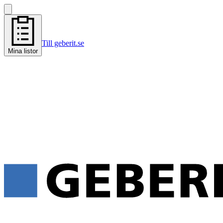
Till geberit.se
Mina listor