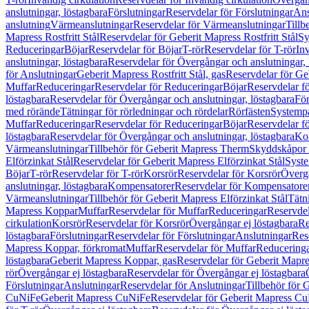
anslutningar, löstagbara
Förslutningar
Reservdelar för Förslutningar
Ans
anslutning
Värmeanslutningar
Reservdelar för Värmeanslutningar
Tillb
Mapress Rostfritt Stål
Reservdelar för Geberit Mapress Rostfritt Stål
Sy
Reduceringar
Böjar
Reservdelar för Böjar
T-rör
Reservdelar för T-rör
In
anslutningar, löstagbara
Reservdelar för Övergångar och anslutningar, 
för Anslutningar
Geberit Mapress Rostfritt Stål, gas
Reservdelar för Geb
Muffar
Reduceringar
Reservdelar för Reduceringar
Böjar
Reservdelar f
löstagbara
Reservdelar för Övergångar och anslutningar, löstagbara
För
med rörände
Tätningar för rörledningar och rördelar
Rörfästen
Systemp
Muffar
Reduceringar
Reservdelar för Reduceringar
Böjar
Reservdelar f
löstagbara
Reservdelar för Övergångar och anslutningar, löstagbara
Ko
Värmeanslutningar
Tillbehör för Geberit Mapress Therm
Skyddskåpor 
Elförzinkat Stål
Reservdelar för Geberit Mapress Elförzinkat Stål
Syste
Böjar
T-rör
Reservdelar för T-rör
Korsrör
Reservdelar för Korsrör
Övergå
anslutningar, löstagbara
Kompensatorer
Reservdelar för Kompensatore
Värmeanslutningar
Tillbehör för Geberit Mapress Elförzinkat Stål
Tätn
Mapress Koppar
Muffar
Reservdelar för Muffar
Reduceringar
Reservdel
cirkulation
Korsrör
Reservdelar för Korsrör
Övergångar ej löstagbara
Re
löstagbara
Förslutningar
Reservdelar för Förslutningar
Anslutningar
Res
Mapress Koppar, förkromat
Muffar
Reservdelar för Muffar
Reducering
löstagbara
Geberit Mapress Koppar, gas
Reservdelar för Geberit Mapr
rör
Övergångar ej löstagbara
Reservdelar för Övergångar ej löstagbara
Förslutningar
Anslutningar
Reservdelar för Anslutningar
Tillbehör för
CuNiFe
Geberit Mapress CuNiFe
Reservdelar för Geberit Mapress C