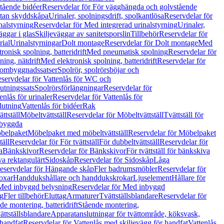
tående bidéer
Reservdelar för För vägghängda och golvstående
Utan skyddskåpa
Urinaler, spolningsdrift, spolkantlösa
Reservdelar för
nalstyrning
Reservdelar för Med integrerad urinalstyrning
Urinaler,
äggar i glas
Skiljeväggar av sanitetsporslin
Tillbehör
Reservdelar för
rial
Urinalstyrningar
Dolt montage
Reservdelar för Dolt montage
Med
onisk spolning, batteridrift
Med pneumatisk spolning
Reservdelar för
ing, nätdrift
Med elektronisk spolning, batteridrift
Reservdelar för
h ombyggnadssatser
Spolrör, spolrörsböjar och
servdelar för Vattenlås för WC och
utningssats
Spolrörsförlängningar
Reservdelar för
enlås för urinaler
Reservdelar för Vattenlås för
lutning
Vattenlås för bidéer
Rak
ttställ
Möbeltvättställ
Reservdelar för Möbeltvättställ
Tvättställ för
nbyggda
belpaket
Möbelpaket med möbeltvättställ
Reservdelar för Möbelpaket
täll
Reservdelar för För tvättställ
För dubbeltvättställ
Reservdelar för
a
Bänkskivor
Reservdelar för Bänkskivor
För tvättställ för bänkskiva
va rektangulärt
Sidoskåp
Reservdelar för Sidoskåp
Låga
eservdelar för Hängande skåp
Fler badrumsmöbler
Reservdelar för
oxar
Handdukshållare och handdukskrokar
Ljuselement
Hållare för
Med inbyggd belysning
Reservdelar för Med inbyggd
g
Fler tillbehör
Eluttag
Armaturer
Tvättställsblandare
Reservdelar för
de montering, batteridrift
Stående montering,
ättställsblandare
Apparatanslutningar för tvättområde, köksvask,
 handfat
Reservdelar för Vattenlås med skiljevägg för handfat
Vattenlås