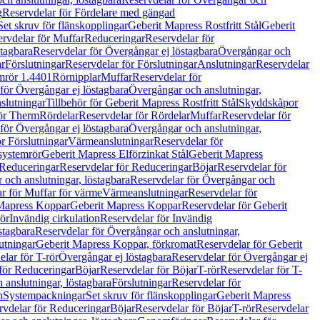
g
Reservdelar för Fördelare med gängad
Set skruv för flänskopplingar
Geberit Mapress Rostfritt Stål
Geberit
rvdelar för Muffar
Reduceringar
Reservdelar för
tagbara
Reservdelar för Övergångar ej löstagbara
Övergångar och
r
Förslutningar
Reservdelar för Förslutningar
Anslutningar
Reservdelar
mrör 1.4401
Rörnipplar
Muffar
Reservdelar för
för Övergångar ej löstagbara
Övergångar och anslutningar,
slutningar
Tillbehör för Geberit Mapress Rostfritt Stål
Skyddskåpor
ör Therm
Rördelar
Reservdelar för Rördelar
Muffar
Reservdelar för
för Övergångar ej löstagbara
Övergångar och anslutningar,
r Förslutningar
Värmeanslutningar
Reservdelar för
 systemrör
Geberit Mapress Elförzinkat Stål
Geberit Mapress
Reduceringar
Reservdelar för Reduceringar
Böjar
Reservdelar för
och anslutningar, löstagbara
Reservdelar för Övergångar och
r för Muffar för värme
Värmeanslutningar
Reservdelar för
Mapress Koppar
Geberit Mapress Koppar
Reservdelar för Geberit
rör
Invändig cirkulation
Reservdelar för Invändig
stagbara
Reservdelar för Övergångar och anslutningar,
utningar
Geberit Mapress Koppar, förkromat
Reservdelar för Geberit
lar för T-rör
Övergångar ej löstagbara
Reservdelar för Övergångar ej
för Reduceringar
Böjar
Reservdelar för Böjar
T-rör
Reservdelar för T-
 anslutningar, löstagbara
Förslutningar
Reservdelar för
n
Systempackningar
Set skruv för flänskopplingar
Geberit Mapress
rvdelar för Reduceringar
Böjar
Reservdelar för Böjar
T-rör
Reservdelar