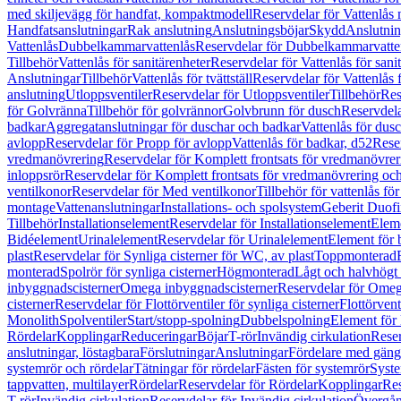
med skiljevägg för handfat, kompaktmodell
Reservdelar för Vattenlås
Handfatsanslutningar
Rak anslutning
Anslutningsböjar
Skydd
Anslutnin
Vattenlås
Dubbelkammarvattenlås
Reservdelar för Dubbelkammarvatte
Tillbehör
Vattenlås för sanitärenheter
Reservdelar för Vattenlås för sani
Anslutningar
Tillbehör
Vattenlås för tvättställ
Reservdelar för Vattenlås fö
anslutning
Utloppsventiler
Reservdelar för Utloppsventiler
Tillbehör
Res
för Golvränna
Tillbehör för golvrännor
Golvbrunn för dusch
Reservdela
badkar
Aggregatanslutningar för duschar och badkar
Vattenlås för dus
avlopp
Reservdelar för Propp för avlopp
Vattenlås för badkar, d52
Reser
vredmanövrering
Reservdelar för Komplett frontsats för vredmanövrer
inloppsrör
Reservdelar för Komplett frontsats för vredmanövrering och
ventilkonor
Reservdelar för Med ventilkonor
Tillbehör för vattenlås fö
montage
Vattenanslutningar
Installations- och spolsystem
Geberit Duof
Tillbehör
Installationselement
Reservdelar för Installationselement
Elem
Bidéelement
Urinalelement
Reservdelar för Urinalelement
Element för 
plast
Reservdelar för Synliga cisterner för WC, av plast
Toppmonterad
monterad
Spolrör för synliga cisterner
Högmonterad
Lågt och halvhögt
inbyggnadscisterner
Omega inbyggnadscisterner
Reservdelar för Omeg
cisterner
Reservdelar för Flottörventiler för synliga cisterner
Flottörvent
Monolith
Spolventiler
Start/stopp-spolning
Dubbelspolning
Element för 
Rördelar
Kopplingar
Reduceringar
Böjar
T-rör
Invändig cirkulation
Reser
anslutningar, löstagbara
Förslutningar
Anslutningar
Fördelare med gäng
systemrör och rördelar
Tätningar för rördelar
Fästen för systemrör
Syst
tappvatten, multilayer
Rördelar
Reservdelar för Rördelar
Kopplingar
Res
T-rör
Invändig cirkulation
Reservdelar för Invändig cirkulation
Övergång