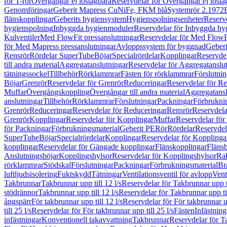
för T-rör
Övergångar ej löstagbara
Reservdelar för Övergångar ej lösta
Genomföringar
Geberit Mapress CuNiFe, FKM blå
Systemrör 2.1972
flänskopplingar
Geberits hygiensystem
Hygienspolningsenheter
Reserv
hygienspolning
Inbyggda hygienmoduler
Reservdelar för Inbyggda h
Kulventiler
Med FlowFit pressanslutningar
Reservdelar för Med FlowFi
för Med Mapress pressanslutningar
Avloppssystem för byggnad
Geberi
Rensrör
Rördelar SuperTube
Böjar
Specialrördelar
Kopplingar
Reservdel
till andra material
Aggregatanslutningar
Reservdelar för Aggregatanslu
tätningssockel
Tillbehör
Rörklammrar
Fästen för rörklammrar
Förslutnin
Böjar
Grenrör
Reservdelar för Grenrör
Reduceringar
Reservdelar för R
Muffar
Övergångskoppling
Övergångar till andra material
Aggregatansl
anslutningar
Tillbehör
Rörklammrar
Förslutningar
Packningar
Förbrukni
Grenrör
Reduceringar
Reservdelar för Reduceringar
Rensrör
Reservdela
Grenrör
Kopplingar
Reservdelar för Kopplingar
Muffar
Reservdelar för
för Packningar
Förbrukningsmaterial
Geberit PE
Rör
Rördelar
Reservdel
SuperTube
Böjar
Specialrördelar
Kopplingar
Reservdelar för Kopplinga
kopplingar
Reservdelar för Gängade kopplingar
Flänskopplingar
Fläns
Anslutningsböjar
Kopplingshylsor
Reservdelar för Kopplingshylsor
Rak
rörklammrar
Stödskal
Förslutningar
Packningar
Förbrukningsmaterial
Br
luftljudsisolering
Fuktskydd
Tätningar
Ventilationsventil för avlopp
Vent
Takbrunnar
Takbrunnar upp till 12 l/s
Reservdelar för Takbrunnar upp ti
stödrännor
Takbrunnar upp till 12 l/s
Reservdelar för Takbrunnar upp til
ångspärr
För takbrunnar upp till 12 l/s
Reservdelar för För takbrunnar up
till 25 l/s
Reservdelar för För takbrunnar upp till 25 l/s
Fästen
Infästnin
infästningar
Konventionell takavvattning
Takbrunnar
Reservdelar för T