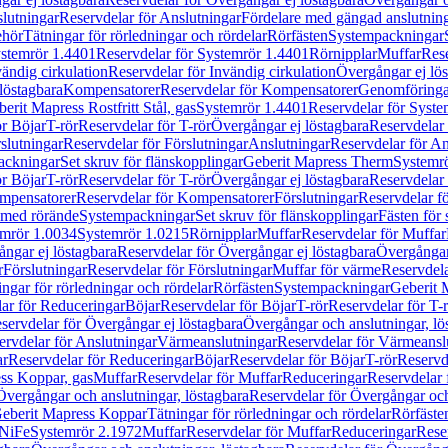
lutningar
Reservdelar för Anslutningar
Fördelare med gängad anslutnin
ehör
Tätningar för rörledningar och rördelar
Rörfästen
Systempackningar
stemrör 1.4401
Reservdelar för Systemrör 1.4401
Rörnipplar
Muffar
Rese
vändig cirkulation
Reservdelar för Invändig cirkulation
Övergångar ej lös
löstagbara
Kompensatorer
Reservdelar för Kompensatorer
Genomföringa
erit Mapress Rostfritt Stål, gas
Systemrör 1.4401
Reservdelar för Syste
ör Böjar
T-rör
Reservdelar för T-rör
Övergångar ej löstagbara
Reservdelar 
slutningar
Reservdelar för Förslutningar
Anslutningar
Reservdelar för An
ackningar
Set skruv för flänskopplingar
Geberit Mapress Therm
Systemr
ör Böjar
T-rör
Reservdelar för T-rör
Övergångar ej löstagbara
Reservdelar 
mpensatorer
Reservdelar för Kompensatorer
Förslutningar
Reservdelar fö
med rörände
Systempackningar
Set skruv för flänskopplingar
Fästen för
mrör 1.0034
Systemrör 1.0215
Rörnipplar
Muffar
Reservdelar för Muffar
ngar ej löstagbara
Reservdelar för Övergångar ej löstagbara
Övergångar 
r
Förslutningar
Reservdelar för Förslutningar
Muffar för värme
Reservdela
ingar för rörledningar och rördelar
Rörfästen
Systempackningar
Geberit 
ar för Reduceringar
Böjar
Reservdelar för Böjar
T-rör
Reservdelar för T-
servdelar för Övergångar ej löstagbara
Övergångar och anslutningar, lö
ervdelar för Anslutningar
Värmeanslutningar
Reservdelar för Värmeansl
ar
Reservdelar för Reduceringar
Böjar
Reservdelar för Böjar
T-rör
Reservde
ess Koppar, gas
Muffar
Reservdelar för Muffar
Reduceringar
Reservdelar 
Övergångar och anslutningar, löstagbara
Reservdelar för Övergångar och
 Geberit Mapress Koppar
Tätningar för rörledningar och rördelar
Rörfäste
uNiFe
Systemrör 2.1972
Muffar
Reservdelar för Muffar
Reduceringar
Rese