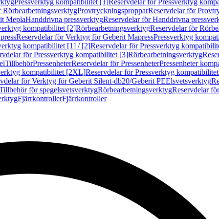
rktyg
Pressverktyg kompatibilitet [1]
Reservdelar för Pressverktyg kompati
r Rörbearbetningsverktyg
Provtryckningsproppar
Reservdelar för Provt
it Mepla
Handdrivna pressverktyg
Reservdelar för Handdrivna pressver
erktyg kompatibilitet [2]
Rörbearbetningsverktyg
Reservdelar för Rörbe
press
Reservdelar för Verktyg för Geberit Mapress
Pressverktyg kompatib
erktyg kompatibilitet [1] / [2]
Reservdelar för Pressverktyg kompatibilitet
vdelar för Pressverktyg kompatibilitet [3]
Rörbearbetningsverktyg
Reser
el
Tillbehör
Pressenheter
Reservdelar för Pressenheter
Pressenheter kompat
erktyg kompatibilitet [2XL]
Reservdelar för Pressverktyg kompatibilite
vdelar för Verktyg för Geberit Silent-db20/Geberit PE
Elsvetsverktyg
Re
Tillbehör för spegelsvetsverktyg
Rörbearbetningsverktyg
Reservdelar fö
erktyg
Fjärrkontroller
Fjärrkontroller