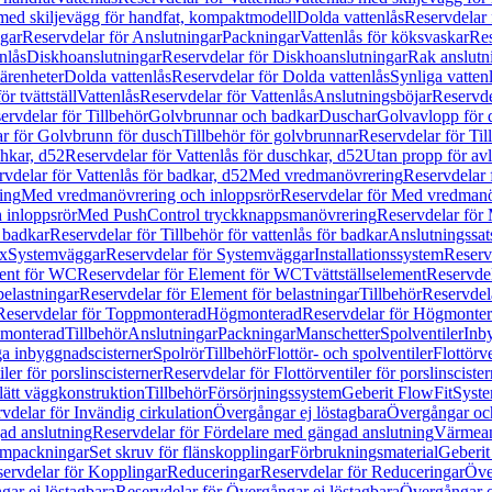
 med skiljevägg för handfat, kompaktmodell
Dolda vattenlås
Reservdelar 
gar
Reservdelar för Anslutningar
Packningar
Vattenlås för köksvaskar
Res
nlås
Diskhoanslutningar
Reservdelar för Diskhoanslutningar
Rak anslutn
tärenheter
Dolda vattenlås
Reservdelar för Dolda vattenlås
Synliga vatten
r tvättställ
Vattenlås
Reservdelar för Vattenlås
Anslutningsböjar
Reservde
ervdelar för Tillbehör
Golvbrunnar och badkar
Duschar
Golvavlopp för 
r för Golvbrunn för dusch
Tillbehör för golvbrunnar
Reservdelar för Til
chkar, d52
Reservdelar för Vattenlås för duschkar, d52
Utan propp för av
vdelar för Vattenlås för badkar, d52
Med vredmanövrering
Reservdelar
ing
Med vredmanövrering och inloppsrör
Reservdelar för Med vredmanö
 inloppsrör
Med PushControl tryckknappsmanövrering
Reservdelar för
r badkar
Reservdelar för Tillbehör för vattenlås för badkar
Anslutningssat
ix
Systemväggar
Reservdelar för Systemväggar
Installationssystem
Reservd
ent för WC
Reservdelar för Element för WC
Tvättställselement
Reservdel
belastningar
Reservdelar för Element för belastningar
Tillbehör
Reservdela
Reservdelar för Toppmonterad
Högmonterad
Reservdelar för Högmonte
 monterad
Tillbehör
Anslutningar
Packningar
Manschetter
Spolventiler
Inb
a inbyggnadscisterner
Spolrör
Tillbehör
Flottör- och spolventiler
Flottörve
iler för porslinscisterner
Reservdelar för Flottörventiler för porslinscister
lätt väggkonstruktion
Tillbehör
Försörjningssystem
Geberit FlowFit
Syst
vdelar för Invändig cirkulation
Övergångar ej löstagbara
Övergångar och
ad anslutning
Reservdelar för Fördelare med gängad anslutning
Värmean
empackningar
Set skruv för flänskopplingar
Förbrukningsmaterial
Geberit
ervdelar för Kopplingar
Reduceringar
Reservdelar för Reduceringar
Öve
ar ej löstagbara
Reservdelar för Övergångar ej löstagbara
Övergångar o