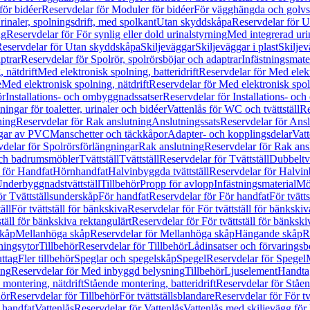
för bidéer
Reservdelar för Moduler för bidéer
För vägghängda och golvs
rinaler, spolningsdrift, med spolkant
Utan skyddskåpa
Reservdelar för 
ng
Reservdelar för För synlig eller dold urinalstyrning
Med integrerad uri
eservdelar för Utan skyddskåpa
Skiljeväggar
Skiljeväggar i plast
Skiljev
ptrar
Reservdelar för Spolrör, spolrörsböjar och adaptrar
Infästningsmate
 nätdrift
Med elektronisk spolning, batteridrift
Reservdelar för Med elektr
e
Med elektronisk spolning, nätdrift
Reservdelar för Med elektronisk spoln
ör
Installations- och ombyggnadssatser
Reservdelar för Installations- oc
ingar för toaletter, urinaler och bidéer
Vattenlås för WC och tvättställ
Re
ning
Reservdelar för Rak anslutning
Anslutningssats
Reservdelar för Ansl
ngar av PVC
Manschetter och täckkåpor
Adapter- och kopplingsdelar
Vatt
delar för Spolrörsförlängningar
Rak anslutning
Reservdelar för Rak ans
 och badrumsmöbler
Tvättställ
Tvättställ
Reservdelar för Tvättställ
Dubbeltvä
 för Handfat
Hörnhandfat
Halvinbyggda tvättställ
Reservdelar för Halvi
Underbyggnadstvättställ
Tillbehör
Propp för avlopp
Infästningsmaterial
Mö
ör Tvättställsunderskåp
För handfat
Reservdelar för För handfat
För tvätts
äll
För tvättställ för bänkskiva
Reservdelar för För tvättställ för bänkskiv
ställ för bänkskiva rektangulärt
Reservdelar för För tvättställ för bänkski
skåp
Mellanhöga skåp
Reservdelar för Mellanhöga skåp
Hängande skåp
R
ningsytor
Tillbehör
Reservdelar för Tillbehör
Lådinsatser och förvaringsb
uttag
Fler tillbehör
Speglar och spegelskåp
Spegel
Reservdelar för Spegel
ing
Reservdelar för Med inbyggd belysning
Tillbehör
Ljuselement
Handta
 montering, nätdrift
Stående montering, batteridrift
Reservdelar för Ståen
hör
Reservdelar för Tillbehör
För tvättställsblandare
Reservdelar för För tv
r handfat
Vattenlås
Reservdelar för Vattenlås
Vattenlås med skiljevägg för