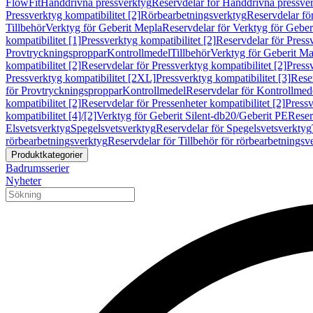
FlowFit
Handdrivna pressverktyg
Reservdelar för Handdrivna pressve
Pressverktyg kompatibilitet [2]
Rörbearbetningsverktyg
Reservdelar fö
Tillbehör
Verktyg för Geberit Mepla
Reservdelar för Verktyg för Geber
kompatibilitet [1]
Pressverktyg kompatibilitet [2]
Reservdelar för Pressv
Provtryckningsproppar
Kontrollmedel
Tillbehör
Verktyg för Geberit Ma
kompatibilitet [2]
Reservdelar för Pressverktyg kompatibilitet [2]
Pressv
Pressverktyg kompatibilitet [2XL]
Pressverktyg kompatibilitet [3]
Reser
för Provtryckningsproppar
Kontrollmedel
Reservdelar för Kontrollmed
kompatibilitet [2]
Reservdelar för Pressenheter kompatibilitet [2]
Pressv
kompatibilitet [4]/[2]
Verktyg för Geberit Silent-db20/Geberit PE
Reser
Elsvetsverktyg
Spegelsvetsverktyg
Reservdelar för Spegelsvetsverktyg
rörbearbetningsverktyg
Reservdelar för Tillbehör för rörbearbetningsv
Produktkategorier
Badrumsserier
Nyheter