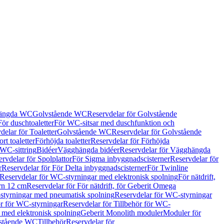
hängda WC
Golvstående WC
Reservdelar för Golvstående
För duschtoaletter
För WC-sitsar med duschfunktion och
delar för Toaletter
Golvstående WC
Reservdelar för Golvstående
rt toaletter
Förhöjda toaletter
Reservdelar för Förhöjda
 WC-sittring
Bidéer
Vägghängda bidéer
Reservdelar för Vägghängda
rvdelar för Spolplattor
För Sigma inbyggnadscisterner
Reservdelar för
r
Reservdelar för För Delta inbyggnadscisterner
För Twinline
Reservdelar för WC-styrningar med elektronisk spolning
För nätdrift,
ern 12 cm
Reservdelar för För nätdrift, för Geberit Omega
tyrningar med pneumatisk spolning
Reservdelar för WC-styrningar
ör för WC-styrningar
Reservdelar för Tillbehör för WC-
 med elektronisk spolning
Geberit Monolith moduler
Moduler för
vstående WC
Tillbehör
Reservdelar för