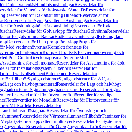
för Dolda vattenlås
Handfatsanslutningar
Reservdelar för
ervdelar för Vattenlås för köksvaskar
Vattenlås
Reservdelar för
ing
Reservdelar för Rak anslutning
Tillbehör
Reservdelar för
lås
Reservdelar för Synliga vattenlås
Anslutningar
Reservdelar för
lar för Anslutningsböjar
Rak anslutning
Reservdelar för Rak
duschar
Reservdelar för Golvavlopp för duschar
Golvränna
Reservdelar
lbehör för golvbrunnar
Badkar
Badkar av sanitetsakryl
Rektangulära
lopp
Reservdelar för Utan propp för avlopp
Propp för
 för Med vredmanövrering
Komplett frontsats för
vrering och inloppsrör
Komplett frontsats för vredmanövrering och
 Med PushControl tryckknappsmanövrering
Med
s
Avstängning för dolt montage
Reservdelar för Avstängning för dolt
elar för Installationssystem
Tillbehör
Reservdelar för
ar för Tvättställselement
Bidéelement
Reservdelar för
r för Tillbehör
Synliga cisterner
Synliga cisterner för WC, av
rad
Lågt och halvhögt monterad
Reservdelar för Lågt och halvhögt
yggnadscisterner
Sigma inbyggnadscisterner
Reservdelar för Sigma
ntiler
Reservdelar för Flottörventiler
Flottörventiler för synliga
ner
Flottörventiler för Monolith
Reservdelar för Flottörventiler för
emrör ML
Rördelar
Reservdelar för
 anslutningar, löstagbara
Reservdelar för Övergångar och
slutningar
Reservdelar för Värmeanslutningar
Tillbehör
Tätningar för
 Mepla
Systemrör tappvatten, multilayer
Reservdelar för Systemrör
rgångsvinklar
Reservdelar för Övergångsvinklar
T-rör
Reservdelar för
ch anslutningar, löstagbara
Reservdelar för Övergångar och