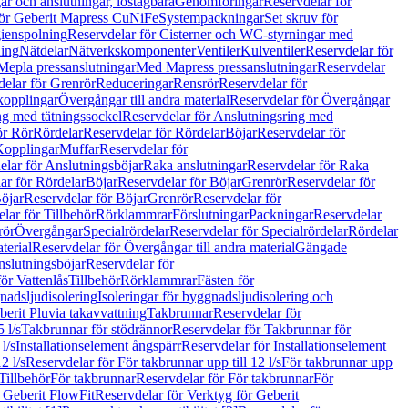
r och anslutningar, löstagbara
Genomföringar
Reservdelar för
för Geberit Mapress CuNiFe
Systempackningar
Set skruv för
ienspolning
Reservdelar för Cisterner och WC-styrningar med
ning
Nätdelar
Nätverkskomponenter
Ventiler
Kulventiler
Reservdelar för
Mepla pressanslutningar
Med Mapress pressanslutningar
Reservdelar
elar för Grenrör
Reduceringar
Rensrör
Reservdelar för
opplingar
Övergångar till andra material
Reservdelar för Övergångar
ng med tätningssockel
Reservdelar för Anslutningsring med
ör Rör
Rördelar
Reservdelar för Rördelar
Böjar
Reservdelar för
Kopplingar
Muffar
Reservdelar för
elar för Anslutningsböjar
Raka anslutningar
Reservdelar för Raka
ar för Rördelar
Böjar
Reservdelar för Böjar
Grenrör
Reservdelar för
öjar
Reservdelar för Böjar
Grenrör
Reservdelar för
lar för Tillbehör
Rörklammrar
Förslutningar
Packningar
Reservdelar
rör
Övergångar
Specialrördelar
Reservdelar för Specialrördelar
Rördelar
terial
Reservdelar för Övergångar till andra material
Gängade
slutningsböjar
Reservdelar för
ör Vattenlås
Tillbehör
Rörklammrar
Fästen för
gnadsljudisolering
Isoleringar för byggnadsljudisolering och
berit Pluvia takavvattning
Takbrunnar
Reservdelar för
 l/s
Takbrunnar för stödrännor
Reservdelar för Takbrunnar för
l/s
Installationselement ångspärr
Reservdelar för Installationselement
2 l/s
Reservdelar för För takbrunnar upp till 12 l/s
För takbrunnar upp
Tillbehör
För takbrunnar
Reservdelar för För takbrunnar
För
 Geberit FlowFit
Reservdelar för Verktyg för Geberit