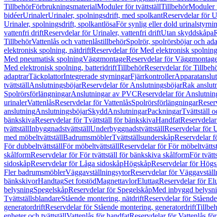
Tillbehör
Förbrukningsmaterial
Moduler för tvättställ
Tillbehör
Moduler 
bidéer
Urinaler
Urinaler, spolningsdrift, med spolkant
Reservdelar för U
Urinaler, spolningsdrift, spolkantlösa
För synlig eller dold urinalstyrni
vattenfri drift
Reservdelar för Urinaler, vattenfri drift
Utan skyddskåpa
R
Tillbehör
Vattenlås och vattenlåstillbehör
Spolrör, spolrörsböjar och ada
elektronisk spolning, nätdrift
Reservdelar för Med elektronisk spolning,
Med pneumatisk spolning
Väggmontage
Reservdelar för Väggmontag
Med elektronisk spolning, batteridrift
Tillbehör
Reservdelar för Tillbeh
adaptrar
Täckplattor
Integrerade styrningar
Fjärrkontroller
Apparatanslutn
tvättställ
Anslutningsböjar
Reservdelar för Anslutningsböjar
Rak anslut
Spolrörsförlängningar
Anslutningar av PVC
Reservdelar för Anslutni
urinaler
Vattenlås
Reservdelar för Vattenlås
Spolrörsförlängningar
Reserv
anslutning
Anslutningsböjar
Skydd
Anslutningar
Packningar
Tvättställ
bänkskiva
Reservdelar för Tvättställ för bänkskiva
Handfat
Reservdelar
tvättställ
Inbyggnadstvättställ
Underbyggnadstvättställ
Reservdelar för 
med möbeltvättställ
Badrumsmöbler
Tvättställsunderskåp
Reservdelar f
För dubbeltvättställ
För möbeltvättställ
Reservdelar för För möbeltvättst
skålform
Reservdelar för För tvättställ för bänkskiva skålform
För tvätt
sidoskåp
Reservdelar för Låga sidoskåp
Högskåp
Reservdelar för Hög
Fler badrumsmöbler
Väggavställningsytor
Reservdelar för Väggavställ
bänkskivor
Handtag
Set fotstöd
Magnettavlor
Eluttag
Reservdelar för El
belysning
Spegelskåp
Reservdelar för Spegelskåp
Med inbyggd belysn
Tvättställsblandare
Stående montering, nätdrift
Reservdelar för Stående
generatordrift
Reservdelar för Stående montering, generatordrift
Tillbe
enheter och tvättställ
Vattenlås för handfat
Reservdelar för Vattenlås fö