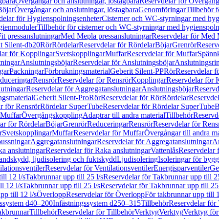
gbara
Övergångar och anslutningar, löstagbara
Reservdelar för Övergånga
Böjar
Övergångar och anslutningar, löstagbara
Genomföringar
Tillbehör 
delar för Hygienspolningsenheter
Cisterner och WC-styrningar med hyg
ygienmoduler
Tillbehör för cisterner och WC-styrningar med hygienspol
t pressanslutningar
Med Mepla pressanslutningar
Reservdelar för Med 
t Silent-db20
Rör
Rördelar
Reservdelar för Rördelar
Böjar
Grenrör
Reservd
ar för Kopplingar
Svetskopplingar
Muffar
Reservdelar för Muffar
Spännk
tningar
Anslutningsböjar
Reservdelar för Anslutningsböjar
Anslutningsri
gar
Packningar
Förbrukningsmaterial
Geberit Silent-PP
Rör
Reservdelar f
educeringar
Rensrör
Reservdelar för Rensrör
Kopplingar
Reservdelar för 
utningar
Reservdelar för Aggregatanslutningar
Anslutningsböjar
Reservd
ngsmaterial
Geberit Silent-Pro
Rör
Reservdelar för Rör
Rördelar
Reservdel
r för Rensrör
Rördelar SuperTube
Reservdelar för Rördelar SuperTube
B
 Muffar
Övergångskoppling
Adaptrar till andra material
Tillbehör
Reservde
ar för Rördelar
Böjar
Grenrör
Reduceringar
Rensrör
Reservdelar för Rens
r
Svetskopplingar
Muffar
Reservdelar för Muffar
Övergångar till andra ma
bussningar
Aggregatanslutningar
Reservdelar för Aggregatanslutningar
An
a anslutningar
Reservdelar för Raka anslutningar
Vattenlås
Reservdelar f
andskydd, ljudisolering och fuktskydd
Ljudisolering
Isoleringar för byg
ilationsventiler
Reservdelar för Ventilationsventiler
Energisparventiler
Ge
ll 12 l/s
Takbrunnar upp till 25 l/s
Reservdelar för Takbrunnar upp till 25
l 12 l/s
Takbrunnar upp till 25 l/s
Reservdelar för Takbrunnar upp till 25 
p till 12 l/s
Överlopp
Reservdelar för Överlopp
För takbrunnar upp till 1
gssystem d40–200
Infästningssystem d250–315
Tillbehör
Reservdelar för 
akbrunnar
Tillbehör
Reservdelar för Tillbehör
Verktyg
Verktyg
Verktyg för