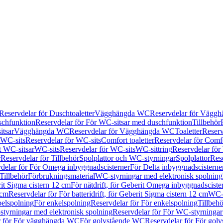
Reservdelar för Duschtoaletter
Vägghängda WC
Reservdelar för Vägg
schfunktion
Reservdelar för För WC-sitsar med duschfunktion
Tillbehör
itsar
Vägghängda WC
Reservdelar för Vägghängda WC
Toaletter
Reserv
WC-sits
Reservdelar för WC-sits
Comfort toaletter
Reservdelar för Comfo
t WC-sitsar
WC-sits
Reservdelar för WC-sits
WC-sittring
Reservdelar för
r
Reservdelar för Tillbehör
Spolplattor och WC-styrningar
Spolplattor
Rese
delar för För Omega inbyggnadscisterner
För Delta inbyggnadscisterne
Tillbehör
Förbrukningsmaterial
WC-styrningar med elektronisk spolning
rit Sigma cistern 12 cm
För nätdrift, för Geberit Omega inbyggnadscist
 cm
Reservdelar för För batteridrift, för Geberit Sigma cistern 12 cm
WC-s
belspolning
För enkelspolning
Reservdelar för För enkelspolning
Tillbeh
tyrningar med elektronisk spolning
Reservdelar för För WC-styrningar
r för För vägghängda WC
För golvstående WC
Reservdelar för För gol