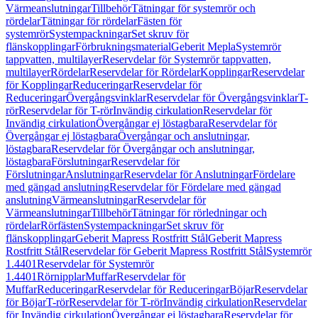
Värmeanslutningar
Tillbehör
Tätningar för systemrör och
rördelar
Tätningar för rördelar
Fästen för
systemrör
Systempackningar
Set skruv för
flänskopplingar
Förbrukningsmaterial
Geberit Mepla
Systemrör
tappvatten, multilayer
Reservdelar för Systemrör tappvatten,
multilayer
Rördelar
Reservdelar för Rördelar
Kopplingar
Reservdelar
för Kopplingar
Reduceringar
Reservdelar för
Reduceringar
Övergångsvinklar
Reservdelar för Övergångsvinklar
T-
rör
Reservdelar för T-rör
Invändig cirkulation
Reservdelar för
Invändig cirkulation
Övergångar ej löstagbara
Reservdelar för
Övergångar ej löstagbara
Övergångar och anslutningar,
löstagbara
Reservdelar för Övergångar och anslutningar,
löstagbara
Förslutningar
Reservdelar för
Förslutningar
Anslutningar
Reservdelar för Anslutningar
Fördelare
med gängad anslutning
Reservdelar för Fördelare med gängad
anslutning
Värmeanslutningar
Reservdelar för
Värmeanslutningar
Tillbehör
Tätningar för rörledningar och
rördelar
Rörfästen
Systempackningar
Set skruv för
flänskopplingar
Geberit Mapress Rostfritt Stål
Geberit Mapress
Rostfritt Stål
Reservdelar för Geberit Mapress Rostfritt Stål
Systemrör
1.4401
Reservdelar för Systemrör
1.4401
Rörnipplar
Muffar
Reservdelar för
Muffar
Reduceringar
Reservdelar för Reduceringar
Böjar
Reservdelar
för Böjar
T-rör
Reservdelar för T-rör
Invändig cirkulation
Reservdelar
för Invändig cirkulation
Övergångar ej löstagbara
Reservdelar för