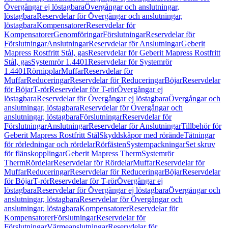
Övergångar ej löstagbara
Övergångar och anslutningar,
löstagbara
Reservdelar för Övergångar och anslutningar,
löstagbara
Kompensatorer
Reservdelar för
Kompensatorer
Genomföringar
Förslutningar
Reservdelar för
Förslutningar
Anslutningar
Reservdelar för Anslutningar
Geberit
Mapress Rostfritt Stål, gas
Reservdelar för Geberit Mapress Rostfritt
Stål, gas
Systemrör 1.4401
Reservdelar för Systemrör
1.4401
Rörnipplar
Muffar
Reservdelar för
Muffar
Reduceringar
Reservdelar för Reduceringar
Böjar
Reservdelar
för Böjar
T-rör
Reservdelar för T-rör
Övergångar ej
löstagbara
Reservdelar för Övergångar ej löstagbara
Övergångar och
anslutningar, löstagbara
Reservdelar för Övergångar och
anslutningar, löstagbara
Förslutningar
Reservdelar för
Förslutningar
Anslutningar
Reservdelar för Anslutningar
Tillbehör för
Geberit Mapress Rostfritt Stål
Skyddskåpor med rörände
Tätningar
för rörledningar och rördelar
Rörfästen
Systempackningar
Set skruv
för flänskopplingar
Geberit Mapress Therm
Systemrör
Therm
Rördelar
Reservdelar för Rördelar
Muffar
Reservdelar för
Muffar
Reduceringar
Reservdelar för Reduceringar
Böjar
Reservdelar
för Böjar
T-rör
Reservdelar för T-rör
Övergångar ej
löstagbara
Reservdelar för Övergångar ej löstagbara
Övergångar och
anslutningar, löstagbara
Reservdelar för Övergångar och
anslutningar, löstagbara
Kompensatorer
Reservdelar för
Kompensatorer
Förslutningar
Reservdelar för
Förslutningar
Värmeanslutningar
Reservdelar för