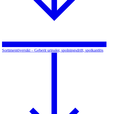
Sortimentöversikt – Geberit urinaler, spolningsdrift, spolkantlös