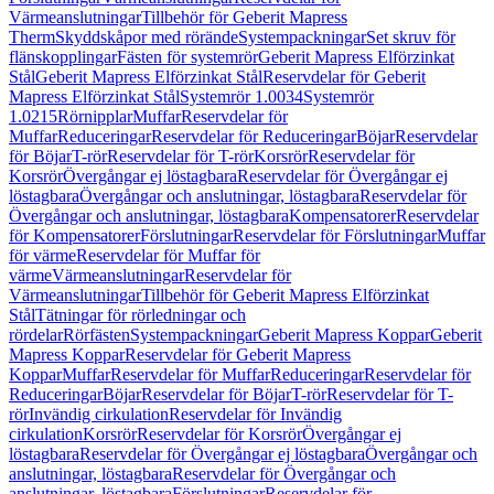
Värmeanslutningar
Tillbehör för Geberit Mapress
Therm
Skyddskåpor med rörände
Systempackningar
Set skruv för
flänskopplingar
Fästen för systemrör
Geberit Mapress Elförzinkat
Stål
Geberit Mapress Elförzinkat Stål
Reservdelar för Geberit
Mapress Elförzinkat Stål
Systemrör 1.0034
Systemrör
1.0215
Rörnipplar
Muffar
Reservdelar för
Muffar
Reduceringar
Reservdelar för Reduceringar
Böjar
Reservdelar
för Böjar
T-rör
Reservdelar för T-rör
Korsrör
Reservdelar för
Korsrör
Övergångar ej löstagbara
Reservdelar för Övergångar ej
löstagbara
Övergångar och anslutningar, löstagbara
Reservdelar för
Övergångar och anslutningar, löstagbara
Kompensatorer
Reservdelar
för Kompensatorer
Förslutningar
Reservdelar för Förslutningar
Muffar
för värme
Reservdelar för Muffar för
värme
Värmeanslutningar
Reservdelar för
Värmeanslutningar
Tillbehör för Geberit Mapress Elförzinkat
Stål
Tätningar för rörledningar och
rördelar
Rörfästen
Systempackningar
Geberit Mapress Koppar
Geberit
Mapress Koppar
Reservdelar för Geberit Mapress
Koppar
Muffar
Reservdelar för Muffar
Reduceringar
Reservdelar för
Reduceringar
Böjar
Reservdelar för Böjar
T-rör
Reservdelar för T-
rör
Invändig cirkulation
Reservdelar för Invändig
cirkulation
Korsrör
Reservdelar för Korsrör
Övergångar ej
löstagbara
Reservdelar för Övergångar ej löstagbara
Övergångar och
anslutningar, löstagbara
Reservdelar för Övergångar och
anslutningar, löstagbara
Förslutningar
Reservdelar för