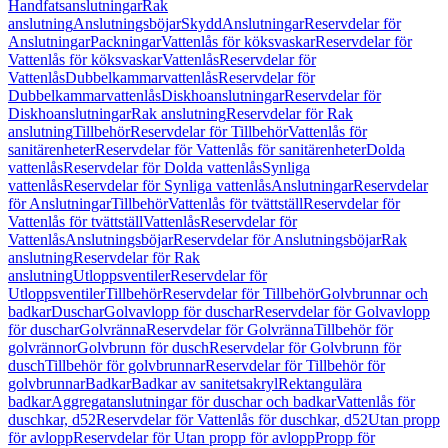
Handfatsanslutningar
Rak
anslutning
Anslutningsböjar
Skydd
Anslutningar
Reservdelar för
Anslutningar
Packningar
Vattenlås för köksvaskar
Reservdelar för
Vattenlås för köksvaskar
Vattenlås
Reservdelar för
Vattenlås
Dubbelkammarvattenlås
Reservdelar för
Dubbelkammarvattenlås
Diskhoanslutningar
Reservdelar för
Diskhoanslutningar
Rak anslutning
Reservdelar för Rak
anslutning
Tillbehör
Reservdelar för Tillbehör
Vattenlås för
sanitärenheter
Reservdelar för Vattenlås för sanitärenheter
Dolda
vattenlås
Reservdelar för Dolda vattenlås
Synliga
vattenlås
Reservdelar för Synliga vattenlås
Anslutningar
Reservdelar
för Anslutningar
Tillbehör
Vattenlås för tvättställ
Reservdelar för
Vattenlås för tvättställ
Vattenlås
Reservdelar för
Vattenlås
Anslutningsböjar
Reservdelar för Anslutningsböjar
Rak
anslutning
Reservdelar för Rak
anslutning
Utloppsventiler
Reservdelar för
Utloppsventiler
Tillbehör
Reservdelar för Tillbehör
Golvbrunnar och
badkar
Duschar
Golvavlopp för duschar
Reservdelar för Golvavlopp
för duschar
Golvränna
Reservdelar för Golvränna
Tillbehör för
golvrännor
Golvbrunn för dusch
Reservdelar för Golvbrunn för
dusch
Tillbehör för golvbrunnar
Reservdelar för Tillbehör för
golvbrunnar
Badkar
Badkar av sanitetsakryl
Rektangulära
badkar
Aggregatanslutningar för duschar och badkar
Vattenlås för
duschkar, d52
Reservdelar för Vattenlås för duschkar, d52
Utan propp
för avlopp
Reservdelar för Utan propp för avlopp
Propp för