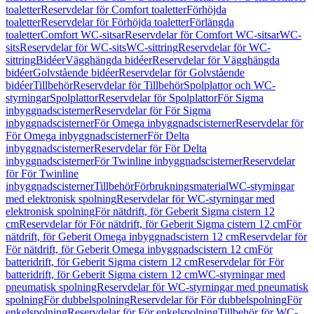
toaletter
Reservdelar för Comfort toaletter
Förhöjda
toaletter
Reservdelar för Förhöjda toaletter
Förlängda
toaletter
Comfort WC-sitsar
Reservdelar för Comfort WC-sitsar
WC-
sits
Reservdelar för WC-sits
WC-sittring
Reservdelar för WC-
sittring
Bidéer
Vägghängda bidéer
Reservdelar för Vägghängda
bidéer
Golvstående bidéer
Reservdelar för Golvstående
bidéer
Tillbehör
Reservdelar för Tillbehör
Spolplattor och WC-
styrningar
Spolplattor
Reservdelar för Spolplattor
För Sigma
inbyggnadscisterner
Reservdelar för För Sigma
inbyggnadscisterner
För Omega inbyggnadscisterner
Reservdelar för
För Omega inbyggnadscisterner
För Delta
inbyggnadscisterner
Reservdelar för För Delta
inbyggnadscisterner
För Twinline inbyggnadscisterner
Reservdelar
för För Twinline
inbyggnadscisterner
Tillbehör
Förbrukningsmaterial
WC-styrningar
med elektronisk spolning
Reservdelar för WC-styrningar med
elektronisk spolning
För nätdrift, för Geberit Sigma cistern 12
cm
Reservdelar för För nätdrift, för Geberit Sigma cistern 12 cm
För
nätdrift, för Geberit Omega inbyggnadscistern 12 cm
Reservdelar för
För nätdrift, för Geberit Omega inbyggnadscistern 12 cm
För
batteridrift, för Geberit Sigma cistern 12 cm
Reservdelar för För
batteridrift, för Geberit Sigma cistern 12 cm
WC-styrningar med
pneumatisk spolning
Reservdelar för WC-styrningar med pneumatisk
spolning
För dubbelspolning
Reservdelar för För dubbelspolning
För
enkelspolning
Reservdelar för För enkelspolning
Tillbehör för WC-