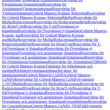
Förslutningar
Anslutningar
Reservdelar för
Anslutningar
Värmeanslutningar
Reservdelar för
Värmeanslutningar
Geberit Mapress Koppar, förkromat
Reservdelar
för Geberit Mapress Koppar, förkromat
Muffar
Reservdelar för
Muffar
Reduceringar
Reservdelar för Reduceringar
Böjar
Reservdelar
för Böjar
T-rör
Reservdelar för T-rör
Övergångar ej
löstagbara
Reservdelar för Övergångar ej löstagbara
Geberit Mapress
Koppar, gas
Reservdelar för Geberit Mapress Koppar,
gas
Muffar
Reservdelar för Muffar
Reduceringar
Reservdelar för
Reduceringar
Böjar
Reservdelar för Böjar
T-rör
Reservdelar för T-
rör
Övergångar ej löstagbara
Reservdelar för Övergångar ej
löstagbara
Övergångar och anslutningar, löstagbara
Reservdelar för
Övergångar och anslutningar, löstagbara
Förslutningar
Reservdelar
för Förslutningar
Anslutningar
Reservdelar för Anslutningar
Tillbehör
för Geberit Mapress Koppar
Tätningar för rörledningar och
rördelar
Rörfästen
Systempackningar
Set skruv för
flänskopplingar
Geberit Mapress CuNiFe
Geberit Mapress
CuNiFe
Reservdelar för Geberit Mapress CuNiFe
Systemrör
2.1972
Muffar
Reservdelar för Muffar
Reduceringar
Reservdelar för
Reduceringar
Böjar
Reservdelar för Böjar
T-rör
Reservdelar för T-
rör
Övergångar ej löstagbara
Reservdelar för Övergångar ej
löstagbara
Övergångar och anslutningar, löstagbara
Reservdelar för
Övergångar och anslutningar, löstagbara
Genomföringar
Reservdelar
för Genomföringar
Geberit Mapress CuNiFe, FKM blå
Systemrör