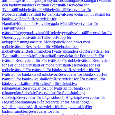
anslutning
Anslutningsböjar
Skydd
Anslutningar
Packningar
Tvättställ
och badrumsmöbler
Tvättställ
Tvättställ
Reservdelar för
Tvättställ
Dubbeltvättställ
Möbeltvättställ
Reservdelar för
Möbeltvättställ
Tvättställ för bänkskiva
Reservdelar för Tvättställ för
bänkskiva
Handfat
Reservdelar för
Handfat
Hörnhandfat
Halvinbyggda tvättställ
Reservdelar för
Halvinbyggda
tvättställ
Inbyggnadstvättställ
Underbyggnadstvättställ
Reservdelar för
Underbyggnadstvättställ
Tillbehör
Propp för
avlopp
Infästningsmaterial
Möbelpaket
Möbelpaket med
möbeltvättställ
Reservdelar för Möbelpaket med
möbeltvättställ
Badrumsmöbler
Tvättställsunderskåp
Reservdelar för
Tvättställsunderskåp
För handfat
Reservdelar för För handfat
För
tvättställ
Reservdelar för För tvättställ
För dubbeltvättställ
Reservdelar
för För dubbeltvättställ
För möbeltvättställ
Reservdelar för För
möbeltvättställ
För tvättställ för bänkskiva
Reservdelar för För
tvättställ för bänkskiva
Bänkskivor
Reservdelar för Bänkskivor
För
tvättställ för bänkskiva skålform
Reservdelar för För tvättställ för
bänkskiva skålform
För tvättställ för bänkskiva
rektangulärt
Reservdelar för För tvättställ för bänkskiva
rektangulärt
Sidoskåp
Reservdelar för Sidoskåp
Låga
sidoskåp
Reservdelar för Låga sidoskåp
Högskåp
Reservdelar för
Högskåp
Mellanhöga skåp
Reservdelar för Mellanhöga
skåp
Hängande skåp
Reservdelar för Hängande skåp
Fler
badrumsmöbler
Reservdelar för Fler