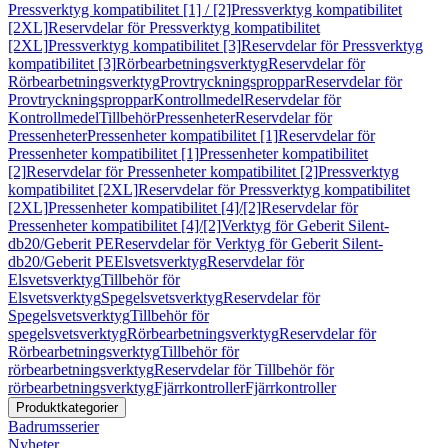
Pressverktyg kompatibilitet [1] / [2]
Pressverktyg kompatibilitet
[2XL]
Reservdelar för Pressverktyg kompatibilitet
[2XL]
Pressverktyg kompatibilitet [3]
Reservdelar för Pressverktyg
kompatibilitet [3]
Rörbearbetningsverktyg
Reservdelar för
Rörbearbetningsverktyg
Provtryckningsproppar
Reservdelar för
Provtryckningsproppar
Kontrollmedel
Reservdelar för
Kontrollmedel
Tillbehör
Pressenheter
Reservdelar för
Pressenheter
Pressenheter kompatibilitet [1]
Reservdelar för
Pressenheter kompatibilitet [1]
Pressenheter kompatibilitet
[2]
Reservdelar för Pressenheter kompatibilitet [2]
Pressverktyg
kompatibilitet [2XL]
Reservdelar för Pressverktyg kompatibilitet
[2XL]
Pressenheter kompatibilitet [4]/[2]
Reservdelar för
Pressenheter kompatibilitet [4]/[2]
Verktyg för Geberit Silent-
db20/Geberit PE
Reservdelar för Verktyg för Geberit Silent-
db20/Geberit PE
Elsvetsverktyg
Reservdelar för
Elsvetsverktyg
Tillbehör för
Elsvetsverktyg
Spegelsvetsverktyg
Reservdelar för
Spegelsvetsverktyg
Tillbehör för
spegelsvetsverktyg
Rörbearbetningsverktyg
Reservdelar för
Rörbearbetningsverktyg
Tillbehör för
rörbearbetningsverktyg
Reservdelar för Tillbehör för
rörbearbetningsverktyg
Fjärrkontroller
Fjärrkontroller
Produktkategorier
Badrumsserier
Nyheter