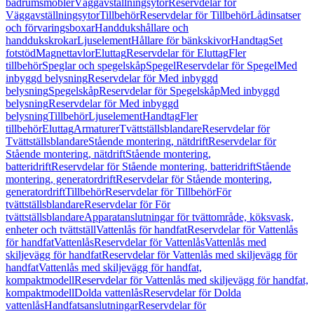
badrumsmöbler
Väggavställningsytor
Reservdelar för
Väggavställningsytor
Tillbehör
Reservdelar för Tillbehör
Lådinsatser
och förvaringsboxar
Handdukshållare och
handdukskrokar
Ljuselement
Hållare för bänkskivor
Handtag
Set
fotstöd
Magnettavlor
Eluttag
Reservdelar för Eluttag
Fler
tillbehör
Speglar och spegelskåp
Spegel
Reservdelar för Spegel
Med
inbyggd belysning
Reservdelar för Med inbyggd
belysning
Spegelskåp
Reservdelar för Spegelskåp
Med inbyggd
belysning
Reservdelar för Med inbyggd
belysning
Tillbehör
Ljuselement
Handtag
Fler
tillbehör
Eluttag
Armaturer
Tvättställsblandare
Reservdelar för
Tvättställsblandare
Stående montering, nätdrift
Reservdelar för
Stående montering, nätdrift
Stående montering,
batteridrift
Reservdelar för Stående montering, batteridrift
Stående
montering, generatordrift
Reservdelar för Stående montering,
generatordrift
Tillbehör
Reservdelar för Tillbehör
För
tvättställsblandare
Reservdelar för För
tvättställsblandare
Apparatanslutningar för tvättområde, köksvask,
enheter och tvättställ
Vattenlås för handfat
Reservdelar för Vattenlås
för handfat
Vattenlås
Reservdelar för Vattenlås
Vattenlås med
skiljevägg för handfat
Reservdelar för Vattenlås med skiljevägg för
handfat
Vattenlås med skiljevägg för handfat,
kompaktmodell
Reservdelar för Vattenlås med skiljevägg för handfat,
kompaktmodell
Dolda vattenlås
Reservdelar för Dolda
vattenlås
Handfatsanslutningar
Reservdelar för