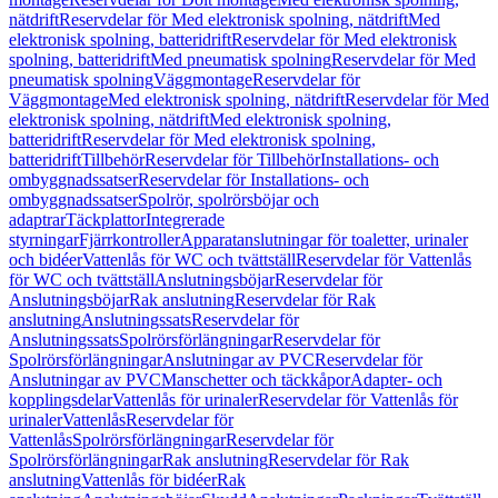
nätdrift
Reservdelar för Med elektronisk spolning, nätdrift
Med
elektronisk spolning, batteridrift
Reservdelar för Med elektronisk
spolning, batteridrift
Med pneumatisk spolning
Reservdelar för Med
pneumatisk spolning
Väggmontage
Reservdelar för
Väggmontage
Med elektronisk spolning, nätdrift
Reservdelar för Med
elektronisk spolning, nätdrift
Med elektronisk spolning,
batteridrift
Reservdelar för Med elektronisk spolning,
batteridrift
Tillbehör
Reservdelar för Tillbehör
Installations- och
ombyggnadssatser
Reservdelar för Installations- och
ombyggnadssatser
Spolrör, spolrörsböjar och
adaptrar
Täckplattor
Integrerade
styrningar
Fjärrkontroller
Apparatanslutningar för toaletter, urinaler
och bidéer
Vattenlås för WC och tvättställ
Reservdelar för Vattenlås
för WC och tvättställ
Anslutningsböjar
Reservdelar för
Anslutningsböjar
Rak anslutning
Reservdelar för Rak
anslutning
Anslutningssats
Reservdelar för
Anslutningssats
Spolrörsförlängningar
Reservdelar för
Spolrörsförlängningar
Anslutningar av PVC
Reservdelar för
Anslutningar av PVC
Manschetter och täckkåpor
Adapter- och
kopplingsdelar
Vattenlås för urinaler
Reservdelar för Vattenlås för
urinaler
Vattenlås
Reservdelar för
Vattenlås
Spolrörsförlängningar
Reservdelar för
Spolrörsförlängningar
Rak anslutning
Reservdelar för Rak
anslutning
Vattenlås för bidéer
Rak