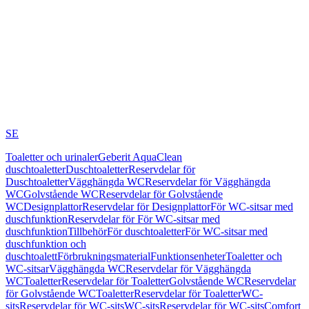
SE
Toaletter och urinaler
Geberit AquaClean
duschtoaletter
Duschtoaletter
Reservdelar för
Duschtoaletter
Vägghängda WC
Reservdelar för Vägghängda
WC
Golvstående WC
Reservdelar för Golvstående
WC
Designplattor
Reservdelar för Designplattor
För WC-sitsar med
duschfunktion
Reservdelar för För WC-sitsar med
duschfunktion
Tillbehör
För duschtoaletter
För WC-sitsar med
duschfunktion och
duschtoalett
Förbrukningsmaterial
Funktionsenheter
Toaletter och
WC-sitsar
Vägghängda WC
Reservdelar för Vägghängda
WC
Toaletter
Reservdelar för Toaletter
Golvstående WC
Reservdelar
för Golvstående WC
Toaletter
Reservdelar för Toaletter
WC-
sits
Reservdelar för WC-sits
WC-sits
Reservdelar för WC-sits
Comfort