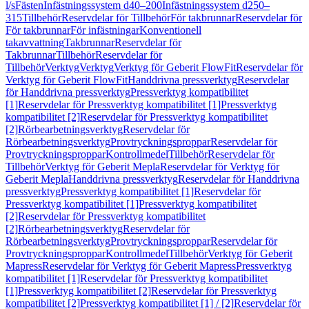
l/s
Fästen
Infästningssystem d40–200
Infästningssystem d250–
315
Tillbehör
Reservdelar för Tillbehör
För takbrunnar
Reservdelar för
För takbrunnar
För infästningar
Konventionell
takavvattning
Takbrunnar
Reservdelar för
Takbrunnar
Tillbehör
Reservdelar för
Tillbehör
Verktyg
Verktyg
Verktyg för Geberit FlowFit
Reservdelar för
Verktyg för Geberit FlowFit
Handdrivna pressverktyg
Reservdelar
för Handdrivna pressverktyg
Pressverktyg kompatibilitet
[1]
Reservdelar för Pressverktyg kompatibilitet [1]
Pressverktyg
kompatibilitet [2]
Reservdelar för Pressverktyg kompatibilitet
[2]
Rörbearbetningsverktyg
Reservdelar för
Rörbearbetningsverktyg
Provtryckningsproppar
Reservdelar för
Provtryckningsproppar
Kontrollmedel
Tillbehör
Reservdelar för
Tillbehör
Verktyg för Geberit Mepla
Reservdelar för Verktyg för
Geberit Mepla
Handdrivna pressverktyg
Reservdelar för Handdrivna
pressverktyg
Pressverktyg kompatibilitet [1]
Reservdelar för
Pressverktyg kompatibilitet [1]
Pressverktyg kompatibilitet
[2]
Reservdelar för Pressverktyg kompatibilitet
[2]
Rörbearbetningsverktyg
Reservdelar för
Rörbearbetningsverktyg
Provtryckningsproppar
Reservdelar för
Provtryckningsproppar
Kontrollmedel
Tillbehör
Verktyg för Geberit
Mapress
Reservdelar för Verktyg för Geberit Mapress
Pressverktyg
kompatibilitet [1]
Reservdelar för Pressverktyg kompatibilitet
[1]
Pressverktyg kompatibilitet [2]
Reservdelar för Pressverktyg
kompatibilitet [2]
Pressverktyg kompatibilitet [1] / [2]
Reservdelar för