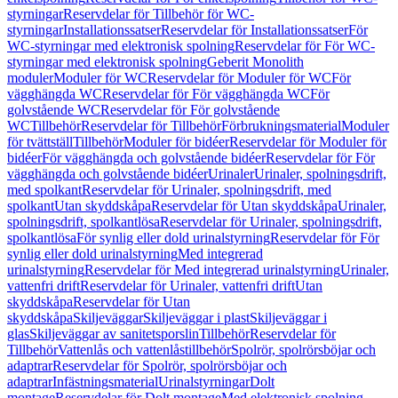
styrningar
Reservdelar för Tillbehör för WC-
styrningar
Installationssatser
Reservdelar för Installationssatser
För
WC-styrningar med elektronisk spolning
Reservdelar för För WC-
styrningar med elektronisk spolning
Geberit Monolith
moduler
Moduler för WC
Reservdelar för Moduler för WC
För
vägghängda WC
Reservdelar för För vägghängda WC
För
golvstående WC
Reservdelar för För golvstående
WC
Tillbehör
Reservdelar för Tillbehör
Förbrukningsmaterial
Moduler
för tvättställ
Tillbehör
Moduler för bidéer
Reservdelar för Moduler för
bidéer
För vägghängda och golvstående bidéer
Reservdelar för För
vägghängda och golvstående bidéer
Urinaler
Urinaler, spolningsdrift,
med spolkant
Reservdelar för Urinaler, spolningsdrift, med
spolkant
Utan skyddskåpa
Reservdelar för Utan skyddskåpa
Urinaler,
spolningsdrift, spolkantlösa
Reservdelar för Urinaler, spolningsdrift,
spolkantlösa
För synlig eller dold urinalstyrning
Reservdelar för För
synlig eller dold urinalstyrning
Med integrerad
urinalstyrning
Reservdelar för Med integrerad urinalstyrning
Urinaler,
vattenfri drift
Reservdelar för Urinaler, vattenfri drift
Utan
skyddskåpa
Reservdelar för Utan
skyddskåpa
Skiljeväggar
Skiljeväggar i plast
Skiljeväggar i
glas
Skiljeväggar av sanitetsporslin
Tillbehör
Reservdelar för
Tillbehör
Vattenlås och vattenlåstillbehör
Spolrör, spolrörsböjar och
adaptrar
Reservdelar för Spolrör, spolrörsböjar och
adaptrar
Infästningsmaterial
Urinalstyrningar
Dolt
montage
Reservdelar för Dolt montage
Med elektronisk spolning,