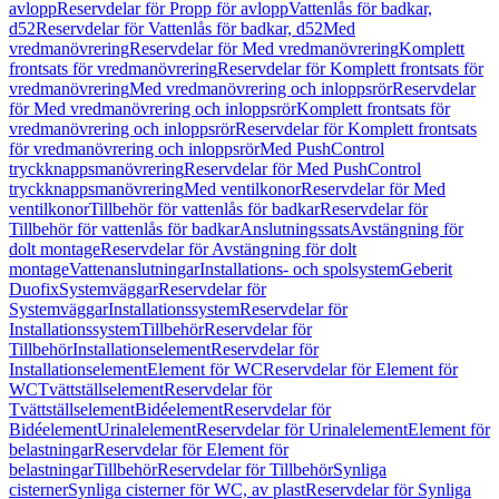
avlopp
Reservdelar för Propp för avlopp
Vattenlås för badkar,
d52
Reservdelar för Vattenlås för badkar, d52
Med
vredmanövrering
Reservdelar för Med vredmanövrering
Komplett
frontsats för vredmanövrering
Reservdelar för Komplett frontsats för
vredmanövrering
Med vredmanövrering och inloppsrör
Reservdelar
för Med vredmanövrering och inloppsrör
Komplett frontsats för
vredmanövrering och inloppsrör
Reservdelar för Komplett frontsats
för vredmanövrering och inloppsrör
Med PushControl
tryckknappsmanövrering
Reservdelar för Med PushControl
tryckknappsmanövrering
Med ventilkonor
Reservdelar för Med
ventilkonor
Tillbehör för vattenlås för badkar
Reservdelar för
Tillbehör för vattenlås för badkar
Anslutningssats
Avstängning för
dolt montage
Reservdelar för Avstängning för dolt
montage
Vattenanslutningar
Installations- och spolsystem
Geberit
Duofix
Systemväggar
Reservdelar för
Systemväggar
Installationssystem
Reservdelar för
Installationssystem
Tillbehör
Reservdelar för
Tillbehör
Installationselement
Reservdelar för
Installationselement
Element för WC
Reservdelar för Element för
WC
Tvättställselement
Reservdelar för
Tvättställselement
Bidéelement
Reservdelar för
Bidéelement
Urinalelement
Reservdelar för Urinalelement
Element för
belastningar
Reservdelar för Element för
belastningar
Tillbehör
Reservdelar för Tillbehör
Synliga
cisterner
Synliga cisterner för WC, av plast
Reservdelar för Synliga