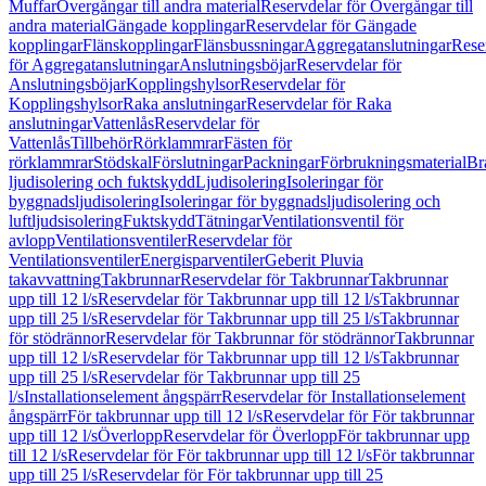
Muffar
Övergångar till andra material
Reservdelar för Övergångar till
andra material
Gängade kopplingar
Reservdelar för Gängade
kopplingar
Flänskopplingar
Flänsbussningar
Aggregatanslutningar
Rese
för Aggregatanslutningar
Anslutningsböjar
Reservdelar för
Anslutningsböjar
Kopplingshylsor
Reservdelar för
Kopplingshylsor
Raka anslutningar
Reservdelar för Raka
anslutningar
Vattenlås
Reservdelar för
Vattenlås
Tillbehör
Rörklammrar
Fästen för
rörklammrar
Stödskal
Förslutningar
Packningar
Förbrukningsmaterial
Br
ljudisolering och fuktskydd
Ljudisolering
Isoleringar för
byggnadsljudisolering
Isoleringar för byggnadsljudisolering och
luftljudsisolering
Fuktskydd
Tätningar
Ventilationsventil för
avlopp
Ventilationsventiler
Reservdelar för
Ventilationsventiler
Energisparventiler
Geberit Pluvia
takavvattning
Takbrunnar
Reservdelar för Takbrunnar
Takbrunnar
upp till 12 l/s
Reservdelar för Takbrunnar upp till 12 l/s
Takbrunnar
upp till 25 l/s
Reservdelar för Takbrunnar upp till 25 l/s
Takbrunnar
för stödrännor
Reservdelar för Takbrunnar för stödrännor
Takbrunnar
upp till 12 l/s
Reservdelar för Takbrunnar upp till 12 l/s
Takbrunnar
upp till 25 l/s
Reservdelar för Takbrunnar upp till 25
l/s
Installationselement ångspärr
Reservdelar för Installationselement
ångspärr
För takbrunnar upp till 12 l/s
Reservdelar för För takbrunnar
upp till 12 l/s
Överlopp
Reservdelar för Överlopp
För takbrunnar upp
till 12 l/s
Reservdelar för För takbrunnar upp till 12 l/s
För takbrunnar
upp till 25 l/s
Reservdelar för För takbrunnar upp till 25