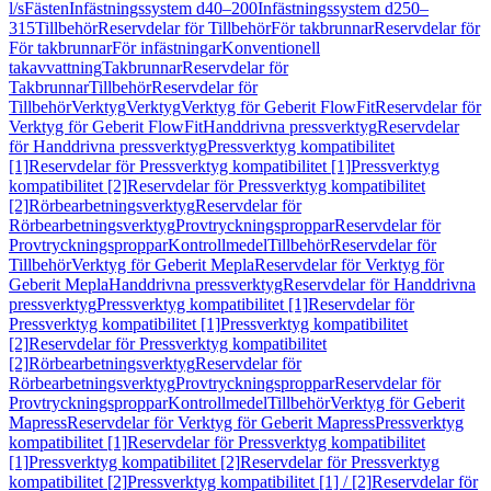
l/s
Fästen
Infästningssystem d40–200
Infästningssystem d250–
315
Tillbehör
Reservdelar för Tillbehör
För takbrunnar
Reservdelar för
För takbrunnar
För infästningar
Konventionell
takavvattning
Takbrunnar
Reservdelar för
Takbrunnar
Tillbehör
Reservdelar för
Tillbehör
Verktyg
Verktyg
Verktyg för Geberit FlowFit
Reservdelar för
Verktyg för Geberit FlowFit
Handdrivna pressverktyg
Reservdelar
för Handdrivna pressverktyg
Pressverktyg kompatibilitet
[1]
Reservdelar för Pressverktyg kompatibilitet [1]
Pressverktyg
kompatibilitet [2]
Reservdelar för Pressverktyg kompatibilitet
[2]
Rörbearbetningsverktyg
Reservdelar för
Rörbearbetningsverktyg
Provtryckningsproppar
Reservdelar för
Provtryckningsproppar
Kontrollmedel
Tillbehör
Reservdelar för
Tillbehör
Verktyg för Geberit Mepla
Reservdelar för Verktyg för
Geberit Mepla
Handdrivna pressverktyg
Reservdelar för Handdrivna
pressverktyg
Pressverktyg kompatibilitet [1]
Reservdelar för
Pressverktyg kompatibilitet [1]
Pressverktyg kompatibilitet
[2]
Reservdelar för Pressverktyg kompatibilitet
[2]
Rörbearbetningsverktyg
Reservdelar för
Rörbearbetningsverktyg
Provtryckningsproppar
Reservdelar för
Provtryckningsproppar
Kontrollmedel
Tillbehör
Verktyg för Geberit
Mapress
Reservdelar för Verktyg för Geberit Mapress
Pressverktyg
kompatibilitet [1]
Reservdelar för Pressverktyg kompatibilitet
[1]
Pressverktyg kompatibilitet [2]
Reservdelar för Pressverktyg
kompatibilitet [2]
Pressverktyg kompatibilitet [1] / [2]
Reservdelar för