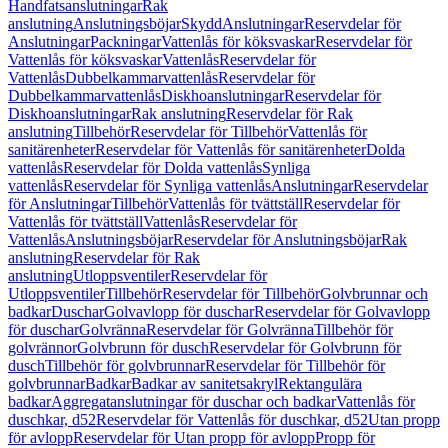
Handfatsanslutningar
Rak
anslutning
Anslutningsböjar
Skydd
Anslutningar
Reservdelar för
Anslutningar
Packningar
Vattenlås för köksvaskar
Reservdelar för
Vattenlås för köksvaskar
Vattenlås
Reservdelar för
Vattenlås
Dubbelkammarvattenlås
Reservdelar för
Dubbelkammarvattenlås
Diskhoanslutningar
Reservdelar för
Diskhoanslutningar
Rak anslutning
Reservdelar för Rak
anslutning
Tillbehör
Reservdelar för Tillbehör
Vattenlås för
sanitärenheter
Reservdelar för Vattenlås för sanitärenheter
Dolda
vattenlås
Reservdelar för Dolda vattenlås
Synliga
vattenlås
Reservdelar för Synliga vattenlås
Anslutningar
Reservdelar
för Anslutningar
Tillbehör
Vattenlås för tvättställ
Reservdelar för
Vattenlås för tvättställ
Vattenlås
Reservdelar för
Vattenlås
Anslutningsböjar
Reservdelar för Anslutningsböjar
Rak
anslutning
Reservdelar för Rak
anslutning
Utloppsventiler
Reservdelar för
Utloppsventiler
Tillbehör
Reservdelar för Tillbehör
Golvbrunnar och
badkar
Duschar
Golvavlopp för duschar
Reservdelar för Golvavlopp
för duschar
Golvränna
Reservdelar för Golvränna
Tillbehör för
golvrännor
Golvbrunn för dusch
Reservdelar för Golvbrunn för
dusch
Tillbehör för golvbrunnar
Reservdelar för Tillbehör för
golvbrunnar
Badkar
Badkar av sanitetsakryl
Rektangulära
badkar
Aggregatanslutningar för duschar och badkar
Vattenlås för
duschkar, d52
Reservdelar för Vattenlås för duschkar, d52
Utan propp
för avlopp
Reservdelar för Utan propp för avlopp
Propp för