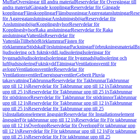
Muffar
Övergångar till andra material
Reservdelar för Övergångar till
andra material
Gängade kopplingar
Reservdelar för Gängade
kopplingar
Flänskopplingar
Flänsbussningar
Aggregatanslutningar
Rese
för Aggregatanslutningar
Anslutningsböjar
Reservdelar för
Anslutningsböjar
Kopplingshylsor
Reservdelar för
Kopplingshylsor
Raka anslutningar
Reservdelar för Raka
anslutningar
Vattenlås
Reservdelar för
Vattenlås
Tillbehör
Rörklammrar
Fästen för
rörklammrar
Stödskal
Förslutningar
Packningar
Förbrukningsmaterial
Br
ljudisolering och fuktskydd
Ljudisolering
Isoleringar för
byggnadsljudisolering
Isoleringar för byggnadsljudisolering och
luftljudsisolering
Fuktskydd
Tätningar
Ventilationsventil för
avlopp
Ventilationsventiler
Reservdelar för
Ventilationsventiler
Energisparventiler
Geberit Pluvia
takavvattning
Takbrunnar
Reservdelar för Takbrunnar
Takbrunnar
upp till 12 l/s
Reservdelar för Takbrunnar upp till 12 l/s
Takbrunnar
upp till 25 l/s
Reservdelar för Takbrunnar upp till 25 l/s
Takbrunnar
för stödrännor
Reservdelar för Takbrunnar för stödrännor
Takbrunnar
upp till 12 l/s
Reservdelar för Takbrunnar upp till 12 l/s
Takbrunnar
upp till 25 l/s
Reservdelar för Takbrunnar upp till 25
l/s
Installationselement ångspärr
Reservdelar för Installationselement
ångspärr
För takbrunnar upp till 12 l/s
Reservdelar för För takbrunnar
upp till 12 l/s
Överlopp
Reservdelar för Överlopp
För takbrunnar upp
till 12 l/s
Reservdelar för För takbrunnar upp till 12 l/s
För takbrunnar
upp till 25 l/s
Reservdelar för För takbrunnar upp till 25