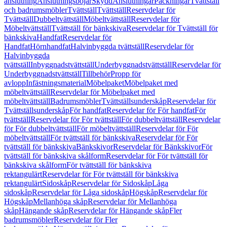
anslutning
Anslutningsböjar
Skydd
Anslutningar
Packningar
Tvättställ
och badrumsmöbler
Tvättställ
Tvättställ
Reservdelar för
Tvättställ
Dubbeltvättställ
Möbeltvättställ
Reservdelar för
Möbeltvättställ
Tvättställ för bänkskiva
Reservdelar för Tvättställ för
bänkskiva
Handfat
Reservdelar för
Handfat
Hörnhandfat
Halvinbyggda tvättställ
Reservdelar för
Halvinbyggda
tvättställ
Inbyggnadstvättställ
Underbyggnadstvättställ
Reservdelar för
Underbyggnadstvättställ
Tillbehör
Propp för
avlopp
Infästningsmaterial
Möbelpaket
Möbelpaket med
möbeltvättställ
Reservdelar för Möbelpaket med
möbeltvättställ
Badrumsmöbler
Tvättställsunderskåp
Reservdelar för
Tvättställsunderskåp
För handfat
Reservdelar för För handfat
För
tvättställ
Reservdelar för För tvättställ
För dubbeltvättställ
Reservdelar
för För dubbeltvättställ
För möbeltvättställ
Reservdelar för För
möbeltvättställ
För tvättställ för bänkskiva
Reservdelar för För
tvättställ för bänkskiva
Bänkskivor
Reservdelar för Bänkskivor
För
tvättställ för bänkskiva skålform
Reservdelar för För tvättställ för
bänkskiva skålform
För tvättställ för bänkskiva
rektangulärt
Reservdelar för För tvättställ för bänkskiva
rektangulärt
Sidoskåp
Reservdelar för Sidoskåp
Låga
sidoskåp
Reservdelar för Låga sidoskåp
Högskåp
Reservdelar för
Högskåp
Mellanhöga skåp
Reservdelar för Mellanhöga
skåp
Hängande skåp
Reservdelar för Hängande skåp
Fler
badrumsmöbler
Reservdelar för Fler