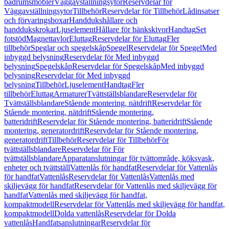
badrumsmöbler
Väggavställningsytor
Reservdelar för
Väggavställningsytor
Tillbehör
Reservdelar för Tillbehör
Lådinsatser
och förvaringsboxar
Handdukshållare och
handdukskrokar
Ljuselement
Hållare för bänkskivor
Handtag
Set
fotstöd
Magnettavlor
Eluttag
Reservdelar för Eluttag
Fler
tillbehör
Speglar och spegelskåp
Spegel
Reservdelar för Spegel
Med
inbyggd belysning
Reservdelar för Med inbyggd
belysning
Spegelskåp
Reservdelar för Spegelskåp
Med inbyggd
belysning
Reservdelar för Med inbyggd
belysning
Tillbehör
Ljuselement
Handtag
Fler
tillbehör
Eluttag
Armaturer
Tvättställsblandare
Reservdelar för
Tvättställsblandare
Stående montering, nätdrift
Reservdelar för
Stående montering, nätdrift
Stående montering,
batteridrift
Reservdelar för Stående montering, batteridrift
Stående
montering, generatordrift
Reservdelar för Stående montering,
generatordrift
Tillbehör
Reservdelar för Tillbehör
För
tvättställsblandare
Reservdelar för För
tvättställsblandare
Apparatanslutningar för tvättområde, köksvask,
enheter och tvättställ
Vattenlås för handfat
Reservdelar för Vattenlås
för handfat
Vattenlås
Reservdelar för Vattenlås
Vattenlås med
skiljevägg för handfat
Reservdelar för Vattenlås med skiljevägg för
handfat
Vattenlås med skiljevägg för handfat,
kompaktmodell
Reservdelar för Vattenlås med skiljevägg för handfat,
kompaktmodell
Dolda vattenlås
Reservdelar för Dolda
vattenlås
Handfatsanslutningar
Reservdelar för