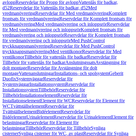
avlopp
Reservdelar för Propp för avlopp
Vattenlås för badkar,
d52
Reservdelar för Vattenlås för badkar, d52
Med
vredmanövrering
Reservdelar för Med vredmanövrering
Komplett
frontsats för vredmanövrering
Reservdelar för Komplett frontsats för
vredmanövrering
Med vredmanövrering och inloppsrör
Reservdelar
för Med vredmanövrering och inloppsrör
Komplett frontsats för
vredmanövrering och inloppsrör
Reservdelar för Komplett frontsats
för vredmanövrering och inloppsrör
Med PushControl
tryckknappsmanövrering
Reservdelar för Med PushControl
tryckknappsmanövrering
Med ventilkonor
Reservdelar för Med
ventilkonor
Tillbehör för vattenlås för badkar
Reservdelar för
Tillbehör för vattenlås för badkar
Anslutningssats
Avstängning för
dolt montage
Reservdelar för Avstängning för dolt
montage
Vattenanslutningar
Installations- och spolsystem
Geberit
Duofix
Systemväggar
Reservdelar för
Systemväggar
Installationssystem
Reservdelar för
Installationssystem
Tillbehör
Reservdelar för
Tillbehör
Installationselement
Reservdelar för
Installationselement
Element för WC
Reservdelar för Element för
WC
Tvättställselement
Reservdelar för
Tvättställselement
Bidéelement
Reservdelar för
Bidéelement
Urinalelement
Reservdelar för Urinalelement
Element för
belastningar
Reservdelar för Element för
belastningar
Tillbehör
Reservdelar för Tillbehör
Synliga
cisterner
Synliga cisterner för WC, av plast
Reservdelar för Synliga