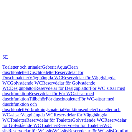
SE
Toaletter och urinaler
Geberit AquaClean
duschtoaletter
Duschtoaletter
Reservdelar för
Duschtoaletter
Vägghängda WC
Reservdelar för Vägghängda
WC
Golvstående WC
Reservdelar för Golvstående
WC
Designplattor
Reservdelar för Designplattor
För WC-sitsar med
duschfunktion
Reservdelar för För WC-sitsar med
duschfunktion
Tillbehör
För duschtoaletter
För WC-sitsar med
duschfunktion och
duschtoalett
Förbrukningsmaterial
Funktionsenheter
Toaletter och
WC-sitsar
Vägghängda WC
Reservdelar för Vägghängda
WC
Toaletter
Reservdelar för Toaletter
Golvstående WC
Reservdelar
för Golvstående WC
Toaletter
Reservdelar för Toaletter
WC-
sits
Reservdelar för WC-sits
WC-sits
Reservdelar för WC-sits
Comfort