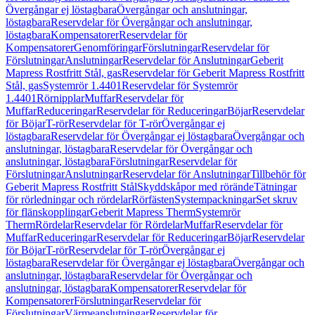
Övergångar ej löstagbara
Övergångar och anslutningar,
löstagbara
Reservdelar för Övergångar och anslutningar,
löstagbara
Kompensatorer
Reservdelar för
Kompensatorer
Genomföringar
Förslutningar
Reservdelar för
Förslutningar
Anslutningar
Reservdelar för Anslutningar
Geberit
Mapress Rostfritt Stål, gas
Reservdelar för Geberit Mapress Rostfritt
Stål, gas
Systemrör 1.4401
Reservdelar för Systemrör
1.4401
Rörnipplar
Muffar
Reservdelar för
Muffar
Reduceringar
Reservdelar för Reduceringar
Böjar
Reservdelar
för Böjar
T-rör
Reservdelar för T-rör
Övergångar ej
löstagbara
Reservdelar för Övergångar ej löstagbara
Övergångar och
anslutningar, löstagbara
Reservdelar för Övergångar och
anslutningar, löstagbara
Förslutningar
Reservdelar för
Förslutningar
Anslutningar
Reservdelar för Anslutningar
Tillbehör för
Geberit Mapress Rostfritt Stål
Skyddskåpor med rörände
Tätningar
för rörledningar och rördelar
Rörfästen
Systempackningar
Set skruv
för flänskopplingar
Geberit Mapress Therm
Systemrör
Therm
Rördelar
Reservdelar för Rördelar
Muffar
Reservdelar för
Muffar
Reduceringar
Reservdelar för Reduceringar
Böjar
Reservdelar
för Böjar
T-rör
Reservdelar för T-rör
Övergångar ej
löstagbara
Reservdelar för Övergångar ej löstagbara
Övergångar och
anslutningar, löstagbara
Reservdelar för Övergångar och
anslutningar, löstagbara
Kompensatorer
Reservdelar för
Kompensatorer
Förslutningar
Reservdelar för
Förslutningar
Värmeanslutningar
Reservdelar för