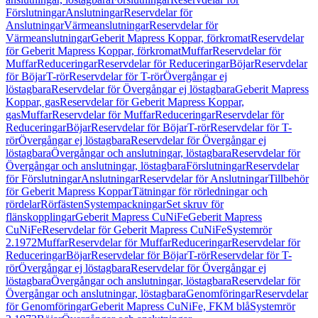
Förslutningar
Anslutningar
Reservdelar för
Anslutningar
Värmeanslutningar
Reservdelar för
Värmeanslutningar
Geberit Mapress Koppar, förkromat
Reservdelar
för Geberit Mapress Koppar, förkromat
Muffar
Reservdelar för
Muffar
Reduceringar
Reservdelar för Reduceringar
Böjar
Reservdelar
för Böjar
T-rör
Reservdelar för T-rör
Övergångar ej
löstagbara
Reservdelar för Övergångar ej löstagbara
Geberit Mapress
Koppar, gas
Reservdelar för Geberit Mapress Koppar,
gas
Muffar
Reservdelar för Muffar
Reduceringar
Reservdelar för
Reduceringar
Böjar
Reservdelar för Böjar
T-rör
Reservdelar för T-
rör
Övergångar ej löstagbara
Reservdelar för Övergångar ej
löstagbara
Övergångar och anslutningar, löstagbara
Reservdelar för
Övergångar och anslutningar, löstagbara
Förslutningar
Reservdelar
för Förslutningar
Anslutningar
Reservdelar för Anslutningar
Tillbehör
för Geberit Mapress Koppar
Tätningar för rörledningar och
rördelar
Rörfästen
Systempackningar
Set skruv för
flänskopplingar
Geberit Mapress CuNiFe
Geberit Mapress
CuNiFe
Reservdelar för Geberit Mapress CuNiFe
Systemrör
2.1972
Muffar
Reservdelar för Muffar
Reduceringar
Reservdelar för
Reduceringar
Böjar
Reservdelar för Böjar
T-rör
Reservdelar för T-
rör
Övergångar ej löstagbara
Reservdelar för Övergångar ej
löstagbara
Övergångar och anslutningar, löstagbara
Reservdelar för
Övergångar och anslutningar, löstagbara
Genomföringar
Reservdelar
för Genomföringar
Geberit Mapress CuNiFe, FKM blå
Systemrör