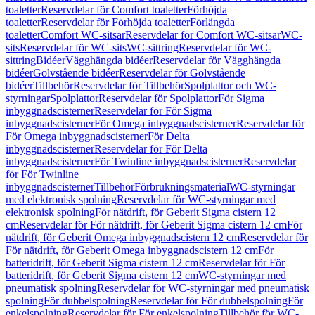
toaletter
Reservdelar för Comfort toaletter
Förhöjda
toaletter
Reservdelar för Förhöjda toaletter
Förlängda
toaletter
Comfort WC-sitsar
Reservdelar för Comfort WC-sitsar
WC-
sits
Reservdelar för WC-sits
WC-sittring
Reservdelar för WC-
sittring
Bidéer
Vägghängda bidéer
Reservdelar för Vägghängda
bidéer
Golvstående bidéer
Reservdelar för Golvstående
bidéer
Tillbehör
Reservdelar för Tillbehör
Spolplattor och WC-
styrningar
Spolplattor
Reservdelar för Spolplattor
För Sigma
inbyggnadscisterner
Reservdelar för För Sigma
inbyggnadscisterner
För Omega inbyggnadscisterner
Reservdelar för
För Omega inbyggnadscisterner
För Delta
inbyggnadscisterner
Reservdelar för För Delta
inbyggnadscisterner
För Twinline inbyggnadscisterner
Reservdelar
för För Twinline
inbyggnadscisterner
Tillbehör
Förbrukningsmaterial
WC-styrningar
med elektronisk spolning
Reservdelar för WC-styrningar med
elektronisk spolning
För nätdrift, för Geberit Sigma cistern 12
cm
Reservdelar för För nätdrift, för Geberit Sigma cistern 12 cm
För
nätdrift, för Geberit Omega inbyggnadscistern 12 cm
Reservdelar för
För nätdrift, för Geberit Omega inbyggnadscistern 12 cm
För
batteridrift, för Geberit Sigma cistern 12 cm
Reservdelar för För
batteridrift, för Geberit Sigma cistern 12 cm
WC-styrningar med
pneumatisk spolning
Reservdelar för WC-styrningar med pneumatisk
spolning
För dubbelspolning
Reservdelar för För dubbelspolning
För
enkelspolning
Reservdelar för För enkelspolning
Tillbehör för WC-