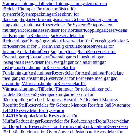
Värmeanslutningar
Tillbehör
Tätningar för systemrör och
rördelar
Tätningar för rördelar
Fästen för
systemrör
Systempackningar
Set skruv för
flänskopplingar
Förbrukningsmaterial
Geberit Mepla
Systemrör
tappvatten, multilayer
Reservdelar för Systemrör tappvatten,
multilayer
Rördelar
Reservdelar för Rördelar
Kopplingar
Reservdelar
för Kopplingar
Reduceringar
Reservdelar för
Reduceringar
Övergångsvinklar
Reservdelar för Övergångsvinklar
T-
rör
Reservdelar för T-rör
Invändig cirkulation
Reservdelar för
Invändig cirkulation
Övergångar ej löstagbara
Reservdelar för
Övergångar ej löstagbara
Övergångar och anslutningar,
löstagbara
Reservdelar för Övergångar och anslutningar,
löstagbara
Förslutningar
Reservdelar för
Förslutningar
Anslutningar
Reservdelar för Anslutningar
Fördelare
med gängad anslutning
Reservdelar för Fördelare med gängad
anslutning
Värmeanslutningar
Reservdelar för
Värmeanslutningar
Tillbehör
Tätningar för rörledningar och
rördelar
Rörfästen
Systempackningar
Set skruv för
flänskopplingar
Geberit Mapress Rostfritt Stål
Geberit Mapress
Rostfritt Stål
Reservdelar för Geberit Mapress Rostfritt Stål
Systemrör
1.4401
Reservdelar för Systemrör
1.4401
Rörnipplar
Muffar
Reservdelar för
Muffar
Reduceringar
Reservdelar för Reduceringar
Böjar
Reservdelar
för Böjar
T-rör
Reservdelar för T-rör
Invändig cirkulation
Reservdelar
för Invändig cirkulation
Övergångar ej löstagbara
Reservdelar för