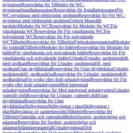
styrningar
Reservdelar för Tillbehör för WC-
styrningar
Installationssatser
Reservdelar för Installationssatser
För
WC-styrningar med elektronisk spolning
Reservdelar för För WC-
styrningar med elektronisk spolning
Geberit Monolith
moduler
Moduler för WC
Reservdelar för Moduler för WC
För
vägghängda WC
Reservdelar för För vägghängda WC
För
golvstående WC
Reservdelar för För golvstående
WC
Tillbehör
Reservdelar för Tillbehör
Förbrukningsmaterial
Moduler
för tvättställ
Tillbehör
Moduler för bidéer
Reservdelar för Moduler för
bidéer
För vägghängda och golvstående bidéer
Reservdelar för För
vägghängda och golvstående bidéer
Urinaler
Urinaler, spolningsdrift,
med spolkant
Reservdelar för Urinaler, spolningsdrift, med
spolkant
Utan skyddskåpa
Reservdelar för Utan skyddskåpa
Urinaler,
spolningsdrift, spolkantlösa
Reservdelar för Urinaler, spolningsdrift,
spolkantlösa
För synlig eller dold urinalstyrning
Reservdelar för För
synlig eller dold urinalstyrning
Med integrerad
urinalstyrning
Reservdelar för Med integrerad urinalstyrning
Urinaler,
vattenfri drift
Reservdelar för Urinaler, vattenfri drift
Utan
skyddskåpa
Reservdelar för Utan
skyddskåpa
Skiljeväggar
Skiljeväggar i plast
Skiljeväggar i
glas
Skiljeväggar av sanitetsporslin
Tillbehör
Reservdelar för
Tillbehör
Vattenlås och vattenlåstillbehör
Spolrör, spolrörsböjar och
adaptrar
Reservdelar för Spolrör, spolrörsböjar och
adaptrar
Infästningsmaterial
Urinalstyrningar
Dolt
montage
Reservdelar för Dolt montage
Med elektronisk spolning,