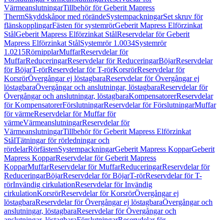
Värmeanslutningar
Tillbehör för Geberit Mapress
Therm
Skyddskåpor med rörände
Systempackningar
Set skruv för
flänskopplingar
Fästen för systemrör
Geberit Mapress Elförzinkat
Stål
Geberit Mapress Elförzinkat Stål
Reservdelar för Geberit
Mapress Elförzinkat Stål
Systemrör 1.0034
Systemrör
1.0215
Rörnipplar
Muffar
Reservdelar för
Muffar
Reduceringar
Reservdelar för Reduceringar
Böjar
Reservdelar
för Böjar
T-rör
Reservdelar för T-rör
Korsrör
Reservdelar för
Korsrör
Övergångar ej löstagbara
Reservdelar för Övergångar ej
löstagbara
Övergångar och anslutningar, löstagbara
Reservdelar för
Övergångar och anslutningar, löstagbara
Kompensatorer
Reservdelar
för Kompensatorer
Förslutningar
Reservdelar för Förslutningar
Muffar
för värme
Reservdelar för Muffar för
värme
Värmeanslutningar
Reservdelar för
Värmeanslutningar
Tillbehör för Geberit Mapress Elförzinkat
Stål
Tätningar för rörledningar och
rördelar
Rörfästen
Systempackningar
Geberit Mapress Koppar
Geberit
Mapress Koppar
Reservdelar för Geberit Mapress
Koppar
Muffar
Reservdelar för Muffar
Reduceringar
Reservdelar för
Reduceringar
Böjar
Reservdelar för Böjar
T-rör
Reservdelar för T-
rör
Invändig cirkulation
Reservdelar för Invändig
cirkulation
Korsrör
Reservdelar för Korsrör
Övergångar ej
löstagbara
Reservdelar för Övergångar ej löstagbara
Övergångar och
anslutningar, löstagbara
Reservdelar för Övergångar och
anslutningar, löstagbara
Förslutningar
Reservdelar för