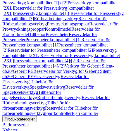
Pressverktyg kompatibilitet [1] / [2]
Pressverktyg kompatibilitet
[2XL]
Reservdelar för Pressverktyg kompatibilitet
[2XL]
Pressverktyg kompatibilitet [3]
Reservdelar för Pressverktyg
kompatibilitet [3]
Rörbearbetningsverktyg
Reservdelar för
Rörbearbetningsverktyg
Provtryckningsproppar
Reservdelar för
Provtryckningsproppar
Kontrollmedel
Reservdelar för
Kontrollmedel
Tillbehör
Pressenheter
Reservdelar för
Pressenheter
Pressenheter kompatibilitet [1]
Reservdelar för
Pressenheter kompatibilitet [1]
Pressenheter kompatibilitet
[2]
Reservdelar för Pressenheter kompatibilitet [2]
Pressverktyg
kompatibilitet [2XL]
Reservdelar för Pressverktyg kompatibilitet
[2XL]
Pressenheter kompatibilitet [4]/[2]
Reservdelar för
Pressenheter kompatibilitet [4]/[2]
Verktyg för Geberit Silent-
db20/Geberit PE
Reservdelar för Verktyg för Geberit Silent-
db20/Geberit PE
Elsvetsverktyg
Reservdelar för
Elsvetsverktyg
Tillbehör för
Elsvetsverktyg
Spegelsvetsverktyg
Reservdelar för
Spegelsvetsverktyg
Tillbehör för
spegelsvetsverktyg
Rörbearbetningsverktyg
Reservdelar för
Rörbearbetningsverktyg
Tillbehör för
rörbearbetningsverktyg
Reservdelar för Tillbehör för
rörbearbetningsverktyg
Fjärrkontroller
Fjärrkontroller
Produktkategorier
Badrumsserier
Nyheter