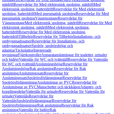
nätdrift
Reservdelar för Med elektronisk spolning, nätdrift
Med
elektronisk spolning, batteridrift
Reservdelar för Med elektronisk
spolning, batteridrift
Med pneumatisk spolning
Reservdelar för Med
pneumatisk spolning
Väggmontage
Reservdelar för
Väggmontage
Med elektronisk spolning, nätdrift
Reservdelar för Med
elektronisk spolning, nätdrift
Med elektronisk spolning,
batteridrift
Reservdelar för Med elektronisk spolning,
batteridrift
Tillbehör
Reservdelar för Tillbehör
Installations- och
ombyggnadssatser
Reservdelar för Installations- och
ombyggnadssatser
Spolrör, spolrörsböjar och
adaptrar
Täckplattor
Integrerade
styrningar
Fjärrkontroller
Apparatanslutningar för toaletter, urinaler
och bidéer
Vattenlås för WC och tvättställ
Reservdelar för Vattenlås
för WC och tvättställ
Anslutningsböjar
Reservdelar för
Anslutningsböjar
Rak anslutning
Reservdelar för Rak
anslutning
Anslutningssats
Reservdelar för
Anslutningssats
Spolrörsförlängningar
Reservdelar för
Spolrörsförlängningar
Anslutningar av PVC
Reservdelar för
Anslutningar av PVC
Manschetter och täckkåpor
Adapter- och
kopplingsdelar
Vattenlås för urinaler
Reservdelar för Vattenlås för
urinaler
Vattenlås
Reservdelar för
Vattenlås
Spolrörsförlängningar
Reservdelar för
Spolrörsförlängningar
Rak anslutning
Reservdelar för Rak
anslutning
Vattenlås för bidéer
Rak