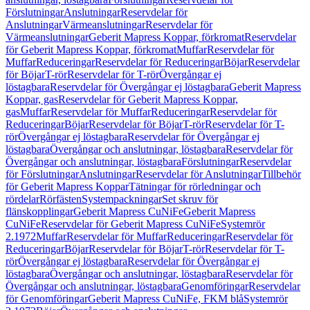
Förslutningar
Anslutningar
Reservdelar för
Anslutningar
Värmeanslutningar
Reservdelar för
Värmeanslutningar
Geberit Mapress Koppar, förkromat
Reservdelar
för Geberit Mapress Koppar, förkromat
Muffar
Reservdelar för
Muffar
Reduceringar
Reservdelar för Reduceringar
Böjar
Reservdelar
för Böjar
T-rör
Reservdelar för T-rör
Övergångar ej
löstagbara
Reservdelar för Övergångar ej löstagbara
Geberit Mapress
Koppar, gas
Reservdelar för Geberit Mapress Koppar,
gas
Muffar
Reservdelar för Muffar
Reduceringar
Reservdelar för
Reduceringar
Böjar
Reservdelar för Böjar
T-rör
Reservdelar för T-
rör
Övergångar ej löstagbara
Reservdelar för Övergångar ej
löstagbara
Övergångar och anslutningar, löstagbara
Reservdelar för
Övergångar och anslutningar, löstagbara
Förslutningar
Reservdelar
för Förslutningar
Anslutningar
Reservdelar för Anslutningar
Tillbehör
för Geberit Mapress Koppar
Tätningar för rörledningar och
rördelar
Rörfästen
Systempackningar
Set skruv för
flänskopplingar
Geberit Mapress CuNiFe
Geberit Mapress
CuNiFe
Reservdelar för Geberit Mapress CuNiFe
Systemrör
2.1972
Muffar
Reservdelar för Muffar
Reduceringar
Reservdelar för
Reduceringar
Böjar
Reservdelar för Böjar
T-rör
Reservdelar för T-
rör
Övergångar ej löstagbara
Reservdelar för Övergångar ej
löstagbara
Övergångar och anslutningar, löstagbara
Reservdelar för
Övergångar och anslutningar, löstagbara
Genomföringar
Reservdelar
för Genomföringar
Geberit Mapress CuNiFe, FKM blå
Systemrör