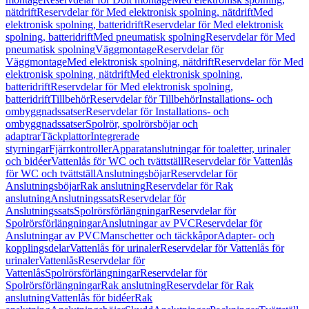
nätdrift
Reservdelar för Med elektronisk spolning, nätdrift
Med
elektronisk spolning, batteridrift
Reservdelar för Med elektronisk
spolning, batteridrift
Med pneumatisk spolning
Reservdelar för Med
pneumatisk spolning
Väggmontage
Reservdelar för
Väggmontage
Med elektronisk spolning, nätdrift
Reservdelar för Med
elektronisk spolning, nätdrift
Med elektronisk spolning,
batteridrift
Reservdelar för Med elektronisk spolning,
batteridrift
Tillbehör
Reservdelar för Tillbehör
Installations- och
ombyggnadssatser
Reservdelar för Installations- och
ombyggnadssatser
Spolrör, spolrörsböjar och
adaptrar
Täckplattor
Integrerade
styrningar
Fjärrkontroller
Apparatanslutningar för toaletter, urinaler
och bidéer
Vattenlås för WC och tvättställ
Reservdelar för Vattenlås
för WC och tvättställ
Anslutningsböjar
Reservdelar för
Anslutningsböjar
Rak anslutning
Reservdelar för Rak
anslutning
Anslutningssats
Reservdelar för
Anslutningssats
Spolrörsförlängningar
Reservdelar för
Spolrörsförlängningar
Anslutningar av PVC
Reservdelar för
Anslutningar av PVC
Manschetter och täckkåpor
Adapter- och
kopplingsdelar
Vattenlås för urinaler
Reservdelar för Vattenlås för
urinaler
Vattenlås
Reservdelar för
Vattenlås
Spolrörsförlängningar
Reservdelar för
Spolrörsförlängningar
Rak anslutning
Reservdelar för Rak
anslutning
Vattenlås för bidéer
Rak