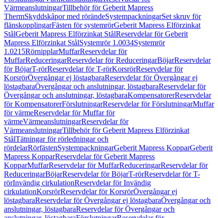
Värmeanslutningar
Tillbehör för Geberit Mapress
Therm
Skyddskåpor med rörände
Systempackningar
Set skruv för
flänskopplingar
Fästen för systemrör
Geberit Mapress Elförzinkat
Stål
Geberit Mapress Elförzinkat Stål
Reservdelar för Geberit
Mapress Elförzinkat Stål
Systemrör 1.0034
Systemrör
1.0215
Rörnipplar
Muffar
Reservdelar för
Muffar
Reduceringar
Reservdelar för Reduceringar
Böjar
Reservdelar
för Böjar
T-rör
Reservdelar för T-rör
Korsrör
Reservdelar för
Korsrör
Övergångar ej löstagbara
Reservdelar för Övergångar ej
löstagbara
Övergångar och anslutningar, löstagbara
Reservdelar för
Övergångar och anslutningar, löstagbara
Kompensatorer
Reservdelar
för Kompensatorer
Förslutningar
Reservdelar för Förslutningar
Muffar
för värme
Reservdelar för Muffar för
värme
Värmeanslutningar
Reservdelar för
Värmeanslutningar
Tillbehör för Geberit Mapress Elförzinkat
Stål
Tätningar för rörledningar och
rördelar
Rörfästen
Systempackningar
Geberit Mapress Koppar
Geberit
Mapress Koppar
Reservdelar för Geberit Mapress
Koppar
Muffar
Reservdelar för Muffar
Reduceringar
Reservdelar för
Reduceringar
Böjar
Reservdelar för Böjar
T-rör
Reservdelar för T-
rör
Invändig cirkulation
Reservdelar för Invändig
cirkulation
Korsrör
Reservdelar för Korsrör
Övergångar ej
löstagbara
Reservdelar för Övergångar ej löstagbara
Övergångar och
anslutningar, löstagbara
Reservdelar för Övergångar och
anslutningar, löstagbara
Förslutningar
Reservdelar för