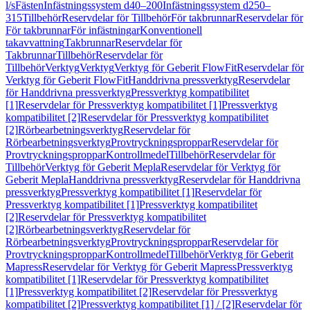
l/s
Fästen
Infästningssystem d40–200
Infästningssystem d250–
315
Tillbehör
Reservdelar för Tillbehör
För takbrunnar
Reservdelar för
För takbrunnar
För infästningar
Konventionell
takavvattning
Takbrunnar
Reservdelar för
Takbrunnar
Tillbehör
Reservdelar för
Tillbehör
Verktyg
Verktyg
Verktyg för Geberit FlowFit
Reservdelar för
Verktyg för Geberit FlowFit
Handdrivna pressverktyg
Reservdelar
för Handdrivna pressverktyg
Pressverktyg kompatibilitet
[1]
Reservdelar för Pressverktyg kompatibilitet [1]
Pressverktyg
kompatibilitet [2]
Reservdelar för Pressverktyg kompatibilitet
[2]
Rörbearbetningsverktyg
Reservdelar för
Rörbearbetningsverktyg
Provtryckningsproppar
Reservdelar för
Provtryckningsproppar
Kontrollmedel
Tillbehör
Reservdelar för
Tillbehör
Verktyg för Geberit Mepla
Reservdelar för Verktyg för
Geberit Mepla
Handdrivna pressverktyg
Reservdelar för Handdrivna
pressverktyg
Pressverktyg kompatibilitet [1]
Reservdelar för
Pressverktyg kompatibilitet [1]
Pressverktyg kompatibilitet
[2]
Reservdelar för Pressverktyg kompatibilitet
[2]
Rörbearbetningsverktyg
Reservdelar för
Rörbearbetningsverktyg
Provtryckningsproppar
Reservdelar för
Provtryckningsproppar
Kontrollmedel
Tillbehör
Verktyg för Geberit
Mapress
Reservdelar för Verktyg för Geberit Mapress
Pressverktyg
kompatibilitet [1]
Reservdelar för Pressverktyg kompatibilitet
[1]
Pressverktyg kompatibilitet [2]
Reservdelar för Pressverktyg
kompatibilitet [2]
Pressverktyg kompatibilitet [1] / [2]
Reservdelar för