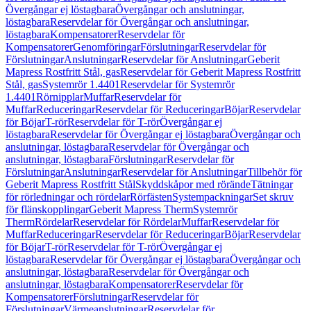
Övergångar ej löstagbara
Övergångar och anslutningar,
löstagbara
Reservdelar för Övergångar och anslutningar,
löstagbara
Kompensatorer
Reservdelar för
Kompensatorer
Genomföringar
Förslutningar
Reservdelar för
Förslutningar
Anslutningar
Reservdelar för Anslutningar
Geberit
Mapress Rostfritt Stål, gas
Reservdelar för Geberit Mapress Rostfritt
Stål, gas
Systemrör 1.4401
Reservdelar för Systemrör
1.4401
Rörnipplar
Muffar
Reservdelar för
Muffar
Reduceringar
Reservdelar för Reduceringar
Böjar
Reservdelar
för Böjar
T-rör
Reservdelar för T-rör
Övergångar ej
löstagbara
Reservdelar för Övergångar ej löstagbara
Övergångar och
anslutningar, löstagbara
Reservdelar för Övergångar och
anslutningar, löstagbara
Förslutningar
Reservdelar för
Förslutningar
Anslutningar
Reservdelar för Anslutningar
Tillbehör för
Geberit Mapress Rostfritt Stål
Skyddskåpor med rörände
Tätningar
för rörledningar och rördelar
Rörfästen
Systempackningar
Set skruv
för flänskopplingar
Geberit Mapress Therm
Systemrör
Therm
Rördelar
Reservdelar för Rördelar
Muffar
Reservdelar för
Muffar
Reduceringar
Reservdelar för Reduceringar
Böjar
Reservdelar
för Böjar
T-rör
Reservdelar för T-rör
Övergångar ej
löstagbara
Reservdelar för Övergångar ej löstagbara
Övergångar och
anslutningar, löstagbara
Reservdelar för Övergångar och
anslutningar, löstagbara
Kompensatorer
Reservdelar för
Kompensatorer
Förslutningar
Reservdelar för
Förslutningar
Värmeanslutningar
Reservdelar för