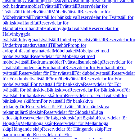
anslutning
Anslutningsböjar
Skydd
Anslutningar
Packningar
Tvättställ
och badrumsmöbler
Tvättställ
Tvättställ
Reservdelar för
Tvättställ
Dubbeltvättställ
Möbeltvättställ
Reservdelar för
Möbeltvättställ
Tvättställ för bänkskiva
Reservdelar för Tvättställ för
bänkskiva
Handfat
Reservdelar för
Handfat
Hörnhandfat
Halvinbyggda tvättställ
Reservdelar för
Halvinbyggda
tvättställ
Inbyggnadstvättställ
Underbyggnadstvättställ
Reservdelar för
Underbyggnadstvättställ
Tillbehör
Propp för
avlopp
Infästningsmaterial
Möbelpaket
Möbelpaket med
möbeltvättställ
Reservdelar för Möbelpaket med
möbeltvättställ
Badrumsmöbler
Tvättställsunderskåp
Reservdelar för
Tvättställsunderskåp
För handfat
Reservdelar för För handfat
För
tvättställ
Reservdelar för För tvättställ
För dubbeltvättställ
Reservdelar
för För dubbeltvättställ
För möbeltvättställ
Reservdelar för För
möbeltvättställ
För tvättställ för bänkskiva
Reservdelar för För
tvättställ för bänkskiva
Bänkskivor
Reservdelar för Bänkskivor
För
tvättställ för bänkskiva skålform
Reservdelar för För tvättställ för
bänkskiva skålform
För tvättställ för bänkskiva
rektangulärt
Reservdelar för För tvättställ för bänkskiva
rektangulärt
Sidoskåp
Reservdelar för Sidoskåp
Låga
sidoskåp
Reservdelar för Låga sidoskåp
Högskåp
Reservdelar för
Högskåp
Mellanhöga skåp
Reservdelar för Mellanhöga
skåp
Hängande skåp
Reservdelar för Hängande skåp
Fler
badrumsmöbler
Reservdelar för Fler