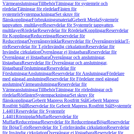
Värmeanslutningar
Tillbehör
Tätningar för systemrör och
rördelar
Tätningar för rördelar
Fästen för
systemrör
Systempackningar
Set skruv för
flänskopplingar
Förbrukningsmaterial
Geberit Mepla
Systemrör
tappvatten, multilayer
Reservdelar för Systemrör tappvatten,
multilayer
Rördelar
Reservdelar för Rördelar
Kopplingar
Reservdelar
för Kopplingar
Reduceringar
Reservdelar för
Reduceringar
Övergångsvinklar
Reservdelar för Övergångsvinklar
T-
rör
Reservdelar för T-rör
Invändig cirkulation
Reservdelar för
Invändig cirkulation
Övergångar ej löstagbara
Reservdelar för
Övergångar ej löstagbara
Övergångar och anslutningar,
löstagbara
Reservdelar för Övergångar och anslutningar,
löstagbara
Förslutningar
Reservdelar för
Förslutningar
Anslutningar
Reservdelar för Anslutningar
Fördelare
med gängad anslutning
Reservdelar för Fördelare med gängad
anslutning
Värmeanslutningar
Reservdelar för
Värmeanslutningar
Tillbehör
Tätningar för rörledningar och
rördelar
Rörfästen
Systempackningar
Set skruv för
flänskopplingar
Geberit Mapress Rostfritt Stål
Geberit Mapress
Rostfritt Stål
Reservdelar för Geberit Mapress Rostfritt Stål
Systemrör
1.4401
Reservdelar för Systemrör
1.4401
Rörnipplar
Muffar
Reservdelar för
Muffar
Reduceringar
Reservdelar för Reduceringar
Böjar
Reservdelar
för Böjar
T-rör
Reservdelar för T-rör
Invändig cirkulation
Reservdelar
för Invändig cirkulation
Övergångar ej löstagbara
Reservdelar för