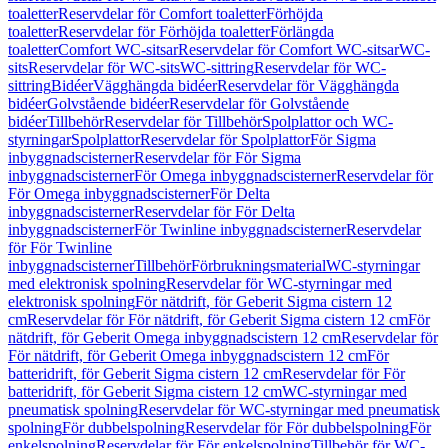
toaletter
Reservdelar för Comfort toaletter
Förhöjda
toaletter
Reservdelar för Förhöjda toaletter
Förlängda
toaletter
Comfort WC-sitsar
Reservdelar för Comfort WC-sitsar
WC-
sits
Reservdelar för WC-sits
WC-sittring
Reservdelar för WC-
sittring
Bidéer
Vägghängda bidéer
Reservdelar för Vägghängda
bidéer
Golvstående bidéer
Reservdelar för Golvstående
bidéer
Tillbehör
Reservdelar för Tillbehör
Spolplattor och WC-
styrningar
Spolplattor
Reservdelar för Spolplattor
För Sigma
inbyggnadscisterner
Reservdelar för För Sigma
inbyggnadscisterner
För Omega inbyggnadscisterner
Reservdelar för
För Omega inbyggnadscisterner
För Delta
inbyggnadscisterner
Reservdelar för För Delta
inbyggnadscisterner
För Twinline inbyggnadscisterner
Reservdelar
för För Twinline
inbyggnadscisterner
Tillbehör
Förbrukningsmaterial
WC-styrningar
med elektronisk spolning
Reservdelar för WC-styrningar med
elektronisk spolning
För nätdrift, för Geberit Sigma cistern 12
cm
Reservdelar för För nätdrift, för Geberit Sigma cistern 12 cm
För
nätdrift, för Geberit Omega inbyggnadscistern 12 cm
Reservdelar för
För nätdrift, för Geberit Omega inbyggnadscistern 12 cm
För
batteridrift, för Geberit Sigma cistern 12 cm
Reservdelar för För
batteridrift, för Geberit Sigma cistern 12 cm
WC-styrningar med
pneumatisk spolning
Reservdelar för WC-styrningar med pneumatisk
spolning
För dubbelspolning
Reservdelar för För dubbelspolning
För
enkelspolning
Reservdelar för För enkelspolning
Tillbehör för WC-