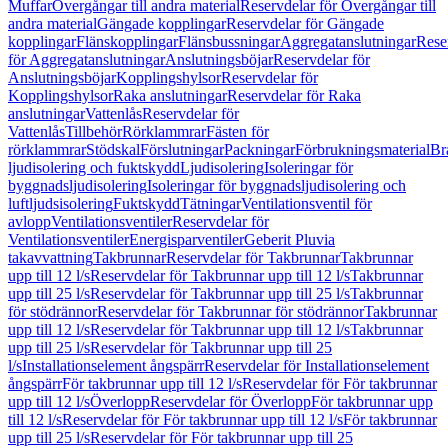
Muffar
Övergångar till andra material
Reservdelar för Övergångar till
andra material
Gängade kopplingar
Reservdelar för Gängade
kopplingar
Flänskopplingar
Flänsbussningar
Aggregatanslutningar
Rese
för Aggregatanslutningar
Anslutningsböjar
Reservdelar för
Anslutningsböjar
Kopplingshylsor
Reservdelar för
Kopplingshylsor
Raka anslutningar
Reservdelar för Raka
anslutningar
Vattenlås
Reservdelar för
Vattenlås
Tillbehör
Rörklammrar
Fästen för
rörklammrar
Stödskal
Förslutningar
Packningar
Förbrukningsmaterial
Br
ljudisolering och fuktskydd
Ljudisolering
Isoleringar för
byggnadsljudisolering
Isoleringar för byggnadsljudisolering och
luftljudsisolering
Fuktskydd
Tätningar
Ventilationsventil för
avlopp
Ventilationsventiler
Reservdelar för
Ventilationsventiler
Energisparventiler
Geberit Pluvia
takavvattning
Takbrunnar
Reservdelar för Takbrunnar
Takbrunnar
upp till 12 l/s
Reservdelar för Takbrunnar upp till 12 l/s
Takbrunnar
upp till 25 l/s
Reservdelar för Takbrunnar upp till 25 l/s
Takbrunnar
för stödrännor
Reservdelar för Takbrunnar för stödrännor
Takbrunnar
upp till 12 l/s
Reservdelar för Takbrunnar upp till 12 l/s
Takbrunnar
upp till 25 l/s
Reservdelar för Takbrunnar upp till 25
l/s
Installationselement ångspärr
Reservdelar för Installationselement
ångspärr
För takbrunnar upp till 12 l/s
Reservdelar för För takbrunnar
upp till 12 l/s
Överlopp
Reservdelar för Överlopp
För takbrunnar upp
till 12 l/s
Reservdelar för För takbrunnar upp till 12 l/s
För takbrunnar
upp till 25 l/s
Reservdelar för För takbrunnar upp till 25