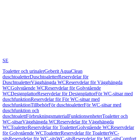
SE
Toaletter och urinaler
Geberit AquaClean
duschtoaletter
Duschtoaletter
Reservdelar för
Duschtoaletter
Vägghängda WC
Reservdelar för Vägghängda
WC
Golvstående WC
Reservdelar för Golvstående
WC
Designplattor
Reservdelar för Designplattor
För WC-sitsar med
duschfunktion
Reservdelar för För WC-sitsar med
duschfunktion
Tillbehör
För duschtoaletter
För WC-sitsar med
duschfunktion och
duschtoalett
Förbrukningsmaterial
Funktionsenheter
Toaletter och
WC-sitsar
Vägghängda WC
Reservdelar för Vägghängda
WC
Toaletter
Reservdelar för Toaletter
Golvstående WC
Reservdelar
för Golvstående WC
Toaletter
Reservdelar för Toaletter
WC-
sits
Reservdelar för WC-sits
WC-sits
Reservdelar för WC-sits
Comfort