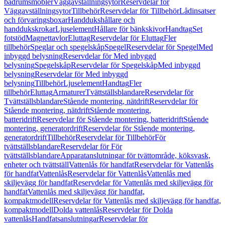
badrumsmöbler
Väggavställningsytor
Reservdelar för
Väggavställningsytor
Tillbehör
Reservdelar för Tillbehör
Lådinsatser
och förvaringsboxar
Handdukshållare och
handdukskrokar
Ljuselement
Hållare för bänkskivor
Handtag
Set
fotstöd
Magnettavlor
Eluttag
Reservdelar för Eluttag
Fler
tillbehör
Speglar och spegelskåp
Spegel
Reservdelar för Spegel
Med
inbyggd belysning
Reservdelar för Med inbyggd
belysning
Spegelskåp
Reservdelar för Spegelskåp
Med inbyggd
belysning
Reservdelar för Med inbyggd
belysning
Tillbehör
Ljuselement
Handtag
Fler
tillbehör
Eluttag
Armaturer
Tvättställsblandare
Reservdelar för
Tvättställsblandare
Stående montering, nätdrift
Reservdelar för
Stående montering, nätdrift
Stående montering,
batteridrift
Reservdelar för Stående montering, batteridrift
Stående
montering, generatordrift
Reservdelar för Stående montering,
generatordrift
Tillbehör
Reservdelar för Tillbehör
För
tvättställsblandare
Reservdelar för För
tvättställsblandare
Apparatanslutningar för tvättområde, köksvask,
enheter och tvättställ
Vattenlås för handfat
Reservdelar för Vattenlås
för handfat
Vattenlås
Reservdelar för Vattenlås
Vattenlås med
skiljevägg för handfat
Reservdelar för Vattenlås med skiljevägg för
handfat
Vattenlås med skiljevägg för handfat,
kompaktmodell
Reservdelar för Vattenlås med skiljevägg för handfat,
kompaktmodell
Dolda vattenlås
Reservdelar för Dolda
vattenlås
Handfatsanslutningar
Reservdelar för