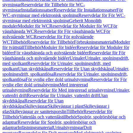
styrningar
Reservdelar för Tillbehör för WC-
styrningar
Installationssatser
Reservdelar för Installationssatser
För
WC-styrningar med elektronisk spolning
Reservdelar för För WC-
styrningar med elektronisk spolning
Geberit Monolith
moduler
Moduler för WC
Reservdelar för Moduler för WC
För
vägghängda WC
Reservdelar för För vägghängda WC
För
golvstående WC
Reservdelar för För golvstående
WC
Tillbehör
Reservdelar för Tillbehör
Förbrukningsmaterial
Moduler
för tvättställ
Tillbehör
Moduler för bidéer
Reservdelar för Moduler för
bidéer
För vägghängda och golvstående bidéer
Reservdelar för För
vägghängda och golvstående bidéer
Urinaler
Urinaler, spolningsdrift,
med spolkant
Reservdelar för Urinaler, spolningsdrift, med
spolkant
Utan skyddskåpa
Reservdelar för Utan skyddskåpa
Urinaler,
spolningsdrift, spolkantlösa
Reservdelar för Urinaler, spolningsdrift,
spolkantlösa
För synlig eller dold urinalstyrning
Reservdelar för För
synlig eller dold urinalstyrning
Med integrerad
urinalstyrning
Reservdelar för Med integrerad urinalstyrning
Urinaler,
vattenfri drift
Reservdelar för Urinaler, vattenfri drift
Utan
skyddskåpa
Reservdelar för Utan
skyddskåpa
Skiljeväggar
Skiljeväggar i plast
Skiljeväggar i
glas
Skiljeväggar av sanitetsporslin
Tillbehör
Reservdelar för
Tillbehör
Vattenlås och vattenlåstillbehör
Spolrör, spolrörsböjar och
adaptrar
Reservdelar för Spolrör, spolrörsböjar och
adaptrar
Infästningsmaterial
Urinalstyrningar
Dolt
montage
Reservdelar för Dolt montage
Med elektronisk spolning,