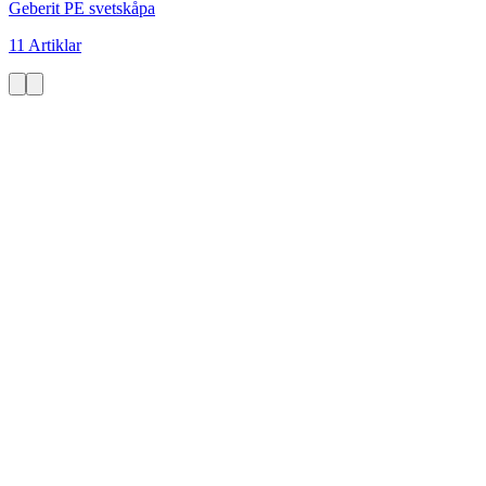
Geberit PE svetskåpa
11 Artiklar