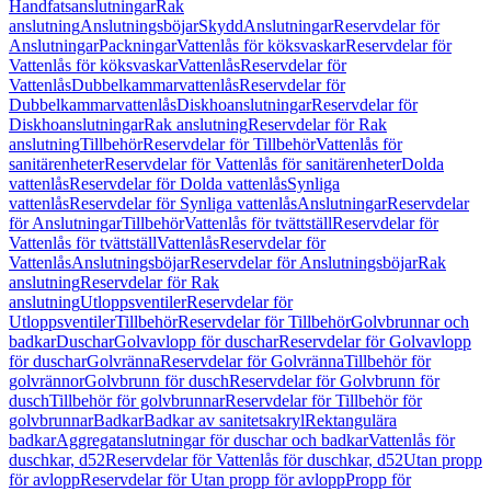
Handfatsanslutningar
Rak
anslutning
Anslutningsböjar
Skydd
Anslutningar
Reservdelar för
Anslutningar
Packningar
Vattenlås för köksvaskar
Reservdelar för
Vattenlås för köksvaskar
Vattenlås
Reservdelar för
Vattenlås
Dubbelkammarvattenlås
Reservdelar för
Dubbelkammarvattenlås
Diskhoanslutningar
Reservdelar för
Diskhoanslutningar
Rak anslutning
Reservdelar för Rak
anslutning
Tillbehör
Reservdelar för Tillbehör
Vattenlås för
sanitärenheter
Reservdelar för Vattenlås för sanitärenheter
Dolda
vattenlås
Reservdelar för Dolda vattenlås
Synliga
vattenlås
Reservdelar för Synliga vattenlås
Anslutningar
Reservdelar
för Anslutningar
Tillbehör
Vattenlås för tvättställ
Reservdelar för
Vattenlås för tvättställ
Vattenlås
Reservdelar för
Vattenlås
Anslutningsböjar
Reservdelar för Anslutningsböjar
Rak
anslutning
Reservdelar för Rak
anslutning
Utloppsventiler
Reservdelar för
Utloppsventiler
Tillbehör
Reservdelar för Tillbehör
Golvbrunnar och
badkar
Duschar
Golvavlopp för duschar
Reservdelar för Golvavlopp
för duschar
Golvränna
Reservdelar för Golvränna
Tillbehör för
golvrännor
Golvbrunn för dusch
Reservdelar för Golvbrunn för
dusch
Tillbehör för golvbrunnar
Reservdelar för Tillbehör för
golvbrunnar
Badkar
Badkar av sanitetsakryl
Rektangulära
badkar
Aggregatanslutningar för duschar och badkar
Vattenlås för
duschkar, d52
Reservdelar för Vattenlås för duschkar, d52
Utan propp
för avlopp
Reservdelar för Utan propp för avlopp
Propp för