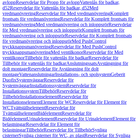
avlopp
Reservdelar för Propp för avlopp
Vattenlås för badkar,
d52
Reservdelar för Vattenlås för badkar, d52
Med
vredmanövrering
Reservdelar för Med vredmanövrering
Komplett
frontsats för vredmanövrering
Reservdelar för Komplett frontsats för
vredmanövrering
Med vredmanövrering och inloppsrör
Reservdelar
för Med vredmanövrering och inloppsrör
Komplett frontsats för
vredmanövrering och inloppsrör
Reservdelar för Komplett frontsats
för vredmanövrering och inloppsrör
Med PushControl
tryckknappsmanövrering
Reservdelar för Med PushControl
tryckknappsmanövrering
Med ventilkonor
Reservdelar för Med
ventilkonor
Tillbehör för vattenlås för badkar
Reservdelar för
Tillbehör för vattenlås för badkar
Anslutningssats
Avstängning för
dolt montage
Reservdelar för Avstängning för dolt
montage
Vattenanslutningar
Installations- och spolsystem
Geberit
Duofix
Systemväggar
Reservdelar för
Systemväggar
Installationssystem
Reservdelar för
Installationssystem
Tillbehör
Reservdelar för
Tillbehör
Installationselement
Reservdelar för
Installationselement
Element för WC
Reservdelar för Element för
WC
Tvättställselement
Reservdelar för
Tvättställselement
Bidéelement
Reservdelar för
Bidéelement
Urinalelement
Reservdelar för Urinalelement
Element för
belastningar
Reservdelar för Element för
belastningar
Tillbehör
Reservdelar för Tillbehör
Synliga
cisterner
Synliga cisterner för WC, av plast
Reservdelar för Synliga