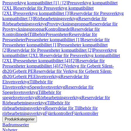
Pressverktyg kompatibilitet [1] / [2]
Pressverktyg kompatibilitet
[2XL]
Reservdelar för Pressverktyg kompatibilitet
[2XL]
Pressverktyg kompatibilitet [3]
Reservdelar för Pressverktyg
kompatibilitet [3]
Rörbearbetningsverktyg
Reservdelar för
Rörbearbetningsverktyg
Provtryckningsproppar
Reservdelar för
Provtryckningsproppar
Kontrollmedel
Reservdelar för
Kontrollmedel
Tillbehör
Pressenheter
Reservdelar för
Pressenheter
Pressenheter kompatibilitet [1]
Reservdelar för
Pressenheter kompatibilitet [1]
Pressenheter kompatibilitet
[2]
Reservdelar för Pressenheter kompatibilitet [2]
Pressverktyg
kompatibilitet [2XL]
Reservdelar för Pressverktyg kompatibilitet
[2XL]
Pressenheter kompatibilitet [4]/[2]
Reservdelar för
Pressenheter kompatibilitet [4]/[2]
Verktyg för Geberit Silent-
db20/Geberit PE
Reservdelar för Verktyg för Geberit Silent-
db20/Geberit PE
Elsvetsverktyg
Reservdelar för
Elsvetsverktyg
Tillbehör för
Elsvetsverktyg
Spegelsvetsverktyg
Reservdelar för
Spegelsvetsverktyg
Tillbehör för
spegelsvetsverktyg
Rörbearbetningsverktyg
Reservdelar för
Rörbearbetningsverktyg
Tillbehör för
rörbearbetningsverktyg
Reservdelar för Tillbehör för
rörbearbetningsverktyg
Fjärrkontroller
Fjärrkontroller
Produktkategorier
Badrumsserier
Nyheter