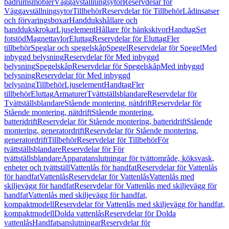
badrumsmöbler
Väggavställningsytor
Reservdelar för
Väggavställningsytor
Tillbehör
Reservdelar för Tillbehör
Lådinsatser
och förvaringsboxar
Handdukshållare och
handdukskrokar
Ljuselement
Hållare för bänkskivor
Handtag
Set
fotstöd
Magnettavlor
Eluttag
Reservdelar för Eluttag
Fler
tillbehör
Speglar och spegelskåp
Spegel
Reservdelar för Spegel
Med
inbyggd belysning
Reservdelar för Med inbyggd
belysning
Spegelskåp
Reservdelar för Spegelskåp
Med inbyggd
belysning
Reservdelar för Med inbyggd
belysning
Tillbehör
Ljuselement
Handtag
Fler
tillbehör
Eluttag
Armaturer
Tvättställsblandare
Reservdelar för
Tvättställsblandare
Stående montering, nätdrift
Reservdelar för
Stående montering, nätdrift
Stående montering,
batteridrift
Reservdelar för Stående montering, batteridrift
Stående
montering, generatordrift
Reservdelar för Stående montering,
generatordrift
Tillbehör
Reservdelar för Tillbehör
För
tvättställsblandare
Reservdelar för För
tvättställsblandare
Apparatanslutningar för tvättområde, köksvask,
enheter och tvättställ
Vattenlås för handfat
Reservdelar för Vattenlås
för handfat
Vattenlås
Reservdelar för Vattenlås
Vattenlås med
skiljevägg för handfat
Reservdelar för Vattenlås med skiljevägg för
handfat
Vattenlås med skiljevägg för handfat,
kompaktmodell
Reservdelar för Vattenlås med skiljevägg för handfat,
kompaktmodell
Dolda vattenlås
Reservdelar för Dolda
vattenlås
Handfatsanslutningar
Reservdelar för