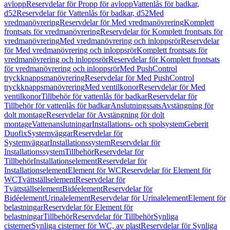
avlopp
Reservdelar för Propp för avlopp
Vattenlås för badkar,
d52
Reservdelar för Vattenlås för badkar, d52
Med
vredmanövrering
Reservdelar för Med vredmanövrering
Komplett
frontsats för vredmanövrering
Reservdelar för Komplett frontsats för
vredmanövrering
Med vredmanövrering och inloppsrör
Reservdelar
för Med vredmanövrering och inloppsrör
Komplett frontsats för
vredmanövrering och inloppsrör
Reservdelar för Komplett frontsats
för vredmanövrering och inloppsrör
Med PushControl
tryckknappsmanövrering
Reservdelar för Med PushControl
tryckknappsmanövrering
Med ventilkonor
Reservdelar för Med
ventilkonor
Tillbehör för vattenlås för badkar
Reservdelar för
Tillbehör för vattenlås för badkar
Anslutningssats
Avstängning för
dolt montage
Reservdelar för Avstängning för dolt
montage
Vattenanslutningar
Installations- och spolsystem
Geberit
Duofix
Systemväggar
Reservdelar för
Systemväggar
Installationssystem
Reservdelar för
Installationssystem
Tillbehör
Reservdelar för
Tillbehör
Installationselement
Reservdelar för
Installationselement
Element för WC
Reservdelar för Element för
WC
Tvättställselement
Reservdelar för
Tvättställselement
Bidéelement
Reservdelar för
Bidéelement
Urinalelement
Reservdelar för Urinalelement
Element för
belastningar
Reservdelar för Element för
belastningar
Tillbehör
Reservdelar för Tillbehör
Synliga
cisterner
Synliga cisterner för WC, av plast
Reservdelar för Synliga