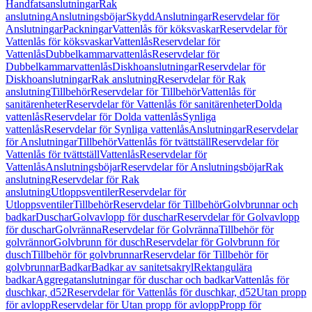
Handfatsanslutningar
Rak
anslutning
Anslutningsböjar
Skydd
Anslutningar
Reservdelar för
Anslutningar
Packningar
Vattenlås för köksvaskar
Reservdelar för
Vattenlås för köksvaskar
Vattenlås
Reservdelar för
Vattenlås
Dubbelkammarvattenlås
Reservdelar för
Dubbelkammarvattenlås
Diskhoanslutningar
Reservdelar för
Diskhoanslutningar
Rak anslutning
Reservdelar för Rak
anslutning
Tillbehör
Reservdelar för Tillbehör
Vattenlås för
sanitärenheter
Reservdelar för Vattenlås för sanitärenheter
Dolda
vattenlås
Reservdelar för Dolda vattenlås
Synliga
vattenlås
Reservdelar för Synliga vattenlås
Anslutningar
Reservdelar
för Anslutningar
Tillbehör
Vattenlås för tvättställ
Reservdelar för
Vattenlås för tvättställ
Vattenlås
Reservdelar för
Vattenlås
Anslutningsböjar
Reservdelar för Anslutningsböjar
Rak
anslutning
Reservdelar för Rak
anslutning
Utloppsventiler
Reservdelar för
Utloppsventiler
Tillbehör
Reservdelar för Tillbehör
Golvbrunnar och
badkar
Duschar
Golvavlopp för duschar
Reservdelar för Golvavlopp
för duschar
Golvränna
Reservdelar för Golvränna
Tillbehör för
golvrännor
Golvbrunn för dusch
Reservdelar för Golvbrunn för
dusch
Tillbehör för golvbrunnar
Reservdelar för Tillbehör för
golvbrunnar
Badkar
Badkar av sanitetsakryl
Rektangulära
badkar
Aggregatanslutningar för duschar och badkar
Vattenlås för
duschkar, d52
Reservdelar för Vattenlås för duschkar, d52
Utan propp
för avlopp
Reservdelar för Utan propp för avlopp
Propp för