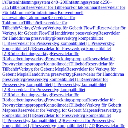
l/s
Fästen
Infästningssystem d40–200
Infästningssystem d250–
315
Tillbehör
Reservdelar för Tillbehör
För takbrunnar
Reservdelar för
För takbrunnar
För infästningar
Konventionell
takavvattning
Takbrunnar
Reservdelar för
Takbrunnar
Tillbehör
Reservdelar för
Tillbehör
Verktyg
Verktyg
Verktyg för Geberit FlowFit
Reservdelar för
Verktyg för Geberit FlowFit
Handdrivna pressverktyg
Reservdelar
för Handdrivna pressverktyg
Pressverktyg kompatibilitet
[1]
Reservdelar för Pressverktyg kompatibilitet [1]
Pressverktyg
kompatibilitet [2]
Reservdelar för Pressverktyg kompatibilitet
[2]
Rörbearbetningsverktyg
Reservdelar för
Rörbearbetningsverktyg
Provtryckningsproppar
Reservdelar för
Provtryckningsproppar
Kontrollmedel
Tillbehör
Reservdelar för
Tillbehör
Verktyg för Geberit Mepla
Reservdelar för Verktyg för
Geberit Mepla
Handdrivna pressverktyg
Reservdelar för Handdrivna
pressverktyg
Pressverktyg kompatibilitet [1]
Reservdelar för
Pressverktyg kompatibilitet [1]
Pressverktyg kompatibilitet
[2]
Reservdelar för Pressverktyg kompatibilitet
[2]
Rörbearbetningsverktyg
Reservdelar för
Rörbearbetningsverktyg
Provtryckningsproppar
Reservdelar för
Provtryckningsproppar
Kontrollmedel
Tillbehör
Verktyg för Geberit
Mapress
Reservdelar för Verktyg för Geberit Mapress
Pressverktyg
kompatibilitet [1]
Reservdelar för Pressverktyg kompatibilitet
[1]
Pressverktyg kompatibilitet [2]
Reservdelar för Pressverktyg
kompatibilitet [2]
Pressverktyg kompatibilitet [1] / [2]
Reservdelar för