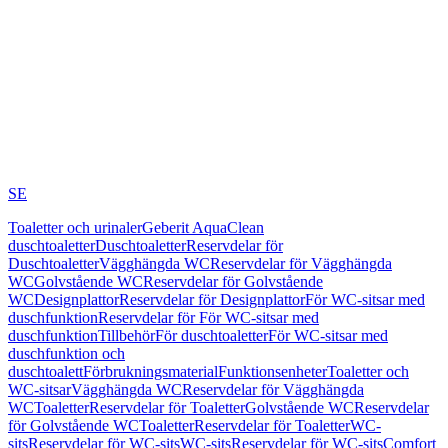
SE
Toaletter och urinaler
Geberit AquaClean
duschtoaletter
Duschtoaletter
Reservdelar för
Duschtoaletter
Vägghängda WC
Reservdelar för Vägghängda
WC
Golvstående WC
Reservdelar för Golvstående
WC
Designplattor
Reservdelar för Designplattor
För WC-sitsar med
duschfunktion
Reservdelar för För WC-sitsar med
duschfunktion
Tillbehör
För duschtoaletter
För WC-sitsar med
duschfunktion och
duschtoalett
Förbrukningsmaterial
Funktionsenheter
Toaletter och
WC-sitsar
Vägghängda WC
Reservdelar för Vägghängda
WC
Toaletter
Reservdelar för Toaletter
Golvstående WC
Reservdelar
för Golvstående WC
Toaletter
Reservdelar för Toaletter
WC-
sits
Reservdelar för WC-sits
WC-sits
Reservdelar för WC-sits
Comfort