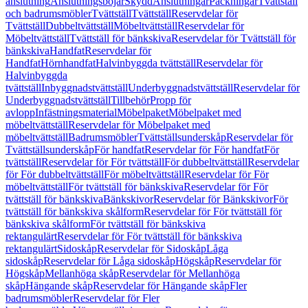
anslutning
Anslutningsböjar
Skydd
Anslutningar
Packningar
Tvättställ
och badrumsmöbler
Tvättställ
Tvättställ
Reservdelar för
Tvättställ
Dubbeltvättställ
Möbeltvättställ
Reservdelar för
Möbeltvättställ
Tvättställ för bänkskiva
Reservdelar för Tvättställ för
bänkskiva
Handfat
Reservdelar för
Handfat
Hörnhandfat
Halvinbyggda tvättställ
Reservdelar för
Halvinbyggda
tvättställ
Inbyggnadstvättställ
Underbyggnadstvättställ
Reservdelar för
Underbyggnadstvättställ
Tillbehör
Propp för
avlopp
Infästningsmaterial
Möbelpaket
Möbelpaket med
möbeltvättställ
Reservdelar för Möbelpaket med
möbeltvättställ
Badrumsmöbler
Tvättställsunderskåp
Reservdelar för
Tvättställsunderskåp
För handfat
Reservdelar för För handfat
För
tvättställ
Reservdelar för För tvättställ
För dubbeltvättställ
Reservdelar
för För dubbeltvättställ
För möbeltvättställ
Reservdelar för För
möbeltvättställ
För tvättställ för bänkskiva
Reservdelar för För
tvättställ för bänkskiva
Bänkskivor
Reservdelar för Bänkskivor
För
tvättställ för bänkskiva skålform
Reservdelar för För tvättställ för
bänkskiva skålform
För tvättställ för bänkskiva
rektangulärt
Reservdelar för För tvättställ för bänkskiva
rektangulärt
Sidoskåp
Reservdelar för Sidoskåp
Låga
sidoskåp
Reservdelar för Låga sidoskåp
Högskåp
Reservdelar för
Högskåp
Mellanhöga skåp
Reservdelar för Mellanhöga
skåp
Hängande skåp
Reservdelar för Hängande skåp
Fler
badrumsmöbler
Reservdelar för Fler