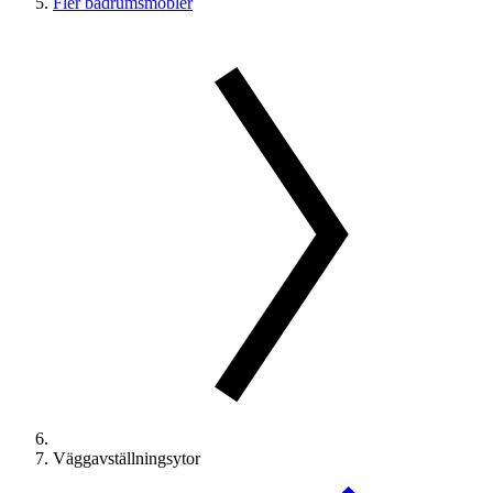
Fler badrumsmöbler
Väggavställningsytor