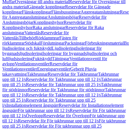
Muffar
Övergångar till andra material
Reservdelar för Övergångar till
andra material
Gängade kopplingar
Reservdelar för Gängade
kopplingar
Flänskopplingar
Flänsbussningar
Aggregatanslutningar
Rese
för Aggregatanslutningar
Anslutningsböjar
Reservdelar för
Anslutningsböjar
Kopplingshylsor
Reservdelar för
Kopplingshylsor
Raka anslutningar
Reservdelar för Raka
anslutningar
Vattenlås
Reservdelar för
Vattenlås
Tillbehör
Rörklammrar
Fästen för
rörklammrar
Stödskal
Förslutningar
Packningar
Förbrukningsmaterial
Br
ljudisolering och fuktskydd
Ljudisolering
Isoleringar för
byggnadsljudisolering
Isoleringar för byggnadsljudisolering och
luftljudsisolering
Fuktskydd
Tätningar
Ventilationsventil för
avlopp
Ventilationsventiler
Reservdelar för
Ventilationsventiler
Energisparventiler
Geberit Pluvia
takavvattning
Takbrunnar
Reservdelar för Takbrunnar
Takbrunnar
upp till 12 l/s
Reservdelar för Takbrunnar upp till 12 l/s
Takbrunnar
upp till 25 l/s
Reservdelar för Takbrunnar upp till 25 l/s
Takbrunnar
för stödrännor
Reservdelar för Takbrunnar för stödrännor
Takbrunnar
upp till 12 l/s
Reservdelar för Takbrunnar upp till 12 l/s
Takbrunnar
upp till 25 l/s
Reservdelar för Takbrunnar upp till 25
l/s
Installationselement ångspärr
Reservdelar för Installationselement
ångspärr
För takbrunnar upp till 12 l/s
Reservdelar för För takbrunnar
upp till 12 l/s
Överlopp
Reservdelar för Överlopp
För takbrunnar upp
till 12 l/s
Reservdelar för För takbrunnar upp till 12 l/s
För takbrunnar
upp till 25 l/s
Reservdelar för För takbrunnar upp till 25