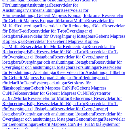
Förslutningar
Anslutningar
Reservdelar för
Anslutningar
Värmeanslutningar
Reservdelar för
Värmeanslutningar
Geberit Mapress Koppar, förkromat
Reservdelar
för Geberit Mapress Koppar, förkromat
Muffar
Reservdelar för
Muffar
Reduceringar
Reservdelar för Reduceringar
Böjar
Reservdelar
för Böjar
T-rör
Reservdelar för T-rör
Övergångar ej
löstagbara
Reservdelar för Övergångar ej löstagbara
Geberit Mapress
Koppar, gas
Reservdelar för Geberit Mapress Koppar,
gas
Muffar
Reservdelar för Muffar
Reduceringar
Reservdelar för
Reduceringar
Böjar
Reservdelar för Böjar
T-rör
Reservdelar för T-
rör
Övergångar ej löstagbara
Reservdelar för Övergångar ej
löstagbara
Övergångar och anslutningar, löstagbara
Reservdelar för
Övergångar och anslutningar, löstagbara
Förslutningar
Reservdelar
för Förslutningar
Anslutningar
Reservdelar för Anslutningar
Tillbehör
för Geberit Mapress Koppar
Tätningar för rörledningar och
rördelar
Rörfästen
Systempackningar
Set skruv för
flänskopplingar
Geberit Mapress CuNiFe
Geberit Mapress
CuNiFe
Reservdelar för Geberit Mapress CuNiFe
Systemrör
2.1972
Muffar
Reservdelar för Muffar
Reduceringar
Reservdelar för
Reduceringar
Böjar
Reservdelar för Böjar
T-rör
Reservdelar för T-
rör
Övergångar ej löstagbara
Reservdelar för Övergångar ej
löstagbara
Övergångar och anslutningar, löstagbara
Reservdelar för
Övergångar och anslutningar, löstagbara
Genomföringar
Reservdelar
för Genomföringar
Geberit Mapress CuNiFe, FKM blå
Systemrör