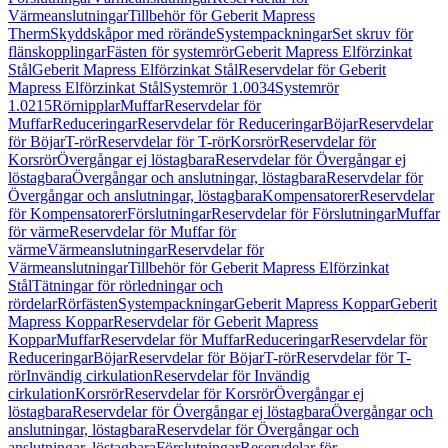
Värmeanslutningar
Tillbehör för Geberit Mapress
Therm
Skyddskåpor med rörände
Systempackningar
Set skruv för
flänskopplingar
Fästen för systemrör
Geberit Mapress Elförzinkat
Stål
Geberit Mapress Elförzinkat Stål
Reservdelar för Geberit
Mapress Elförzinkat Stål
Systemrör 1.0034
Systemrör
1.0215
Rörnipplar
Muffar
Reservdelar för
Muffar
Reduceringar
Reservdelar för Reduceringar
Böjar
Reservdelar
för Böjar
T-rör
Reservdelar för T-rör
Korsrör
Reservdelar för
Korsrör
Övergångar ej löstagbara
Reservdelar för Övergångar ej
löstagbara
Övergångar och anslutningar, löstagbara
Reservdelar för
Övergångar och anslutningar, löstagbara
Kompensatorer
Reservdelar
för Kompensatorer
Förslutningar
Reservdelar för Förslutningar
Muffar
för värme
Reservdelar för Muffar för
värme
Värmeanslutningar
Reservdelar för
Värmeanslutningar
Tillbehör för Geberit Mapress Elförzinkat
Stål
Tätningar för rörledningar och
rördelar
Rörfästen
Systempackningar
Geberit Mapress Koppar
Geberit
Mapress Koppar
Reservdelar för Geberit Mapress
Koppar
Muffar
Reservdelar för Muffar
Reduceringar
Reservdelar för
Reduceringar
Böjar
Reservdelar för Böjar
T-rör
Reservdelar för T-
rör
Invändig cirkulation
Reservdelar för Invändig
cirkulation
Korsrör
Reservdelar för Korsrör
Övergångar ej
löstagbara
Reservdelar för Övergångar ej löstagbara
Övergångar och
anslutningar, löstagbara
Reservdelar för Övergångar och
anslutningar, löstagbara
Förslutningar
Reservdelar för