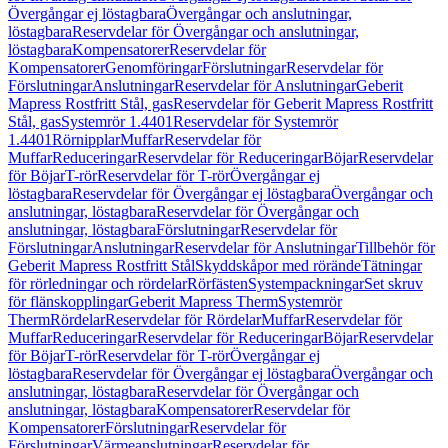
Övergångar ej löstagbara
Övergångar och anslutningar,
löstagbara
Reservdelar för Övergångar och anslutningar,
löstagbara
Kompensatorer
Reservdelar för
Kompensatorer
Genomföringar
Förslutningar
Reservdelar för
Förslutningar
Anslutningar
Reservdelar för Anslutningar
Geberit
Mapress Rostfritt Stål, gas
Reservdelar för Geberit Mapress Rostfritt
Stål, gas
Systemrör 1.4401
Reservdelar för Systemrör
1.4401
Rörnipplar
Muffar
Reservdelar för
Muffar
Reduceringar
Reservdelar för Reduceringar
Böjar
Reservdelar
för Böjar
T-rör
Reservdelar för T-rör
Övergångar ej
löstagbara
Reservdelar för Övergångar ej löstagbara
Övergångar och
anslutningar, löstagbara
Reservdelar för Övergångar och
anslutningar, löstagbara
Förslutningar
Reservdelar för
Förslutningar
Anslutningar
Reservdelar för Anslutningar
Tillbehör för
Geberit Mapress Rostfritt Stål
Skyddskåpor med rörände
Tätningar
för rörledningar och rördelar
Rörfästen
Systempackningar
Set skruv
för flänskopplingar
Geberit Mapress Therm
Systemrör
Therm
Rördelar
Reservdelar för Rördelar
Muffar
Reservdelar för
Muffar
Reduceringar
Reservdelar för Reduceringar
Böjar
Reservdelar
för Böjar
T-rör
Reservdelar för T-rör
Övergångar ej
löstagbara
Reservdelar för Övergångar ej löstagbara
Övergångar och
anslutningar, löstagbara
Reservdelar för Övergångar och
anslutningar, löstagbara
Kompensatorer
Reservdelar för
Kompensatorer
Förslutningar
Reservdelar för
Förslutningar
Värmeanslutningar
Reservdelar för