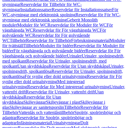
styrningar
Reservdelar för Tillbehör för WC-
styrningar
Installationssatser
Reservdelar för Installationssatser
För
WC-styrningar med elektronisk spolning
Reservdelar för För WC-
styrningar med elektronisk spolning
Geberit Monolith
moduler
Moduler för WC
Reservdelar för Moduler för WC
För
vägghängda WC
Reservdelar för För vägghängda WC
För
golvstående WC
Reservdelar för För golvstående
WC
Tillbehör
Reservdelar för Tillbehör
Förbrukningsmaterial
Moduler
för tvättställ
Tillbehör
Moduler för bidéer
Reservdelar för Moduler för
bidéer
För vägghängda och golvstående bidéer
Reservdelar för För
vägghängda och golvstående bidéer
Urinaler
Urinaler, spolningsdrift,
med spolkant
Reservdelar för Urinaler, spolningsdrift, med
spolkant
Utan skyddskåpa
Reservdelar för Utan skyddskåpa
Urinaler,
spolningsdrift, spolkantlösa
Reservdelar för Urinaler, spolningsdrift,
spolkantlösa
För synlig eller dold urinalstyrning
Reservdelar för För
synlig eller dold urinalstyrning
Med integrerad
urinalstyrning
Reservdelar för Med integrerad urinalstyrning
Urinaler,
vattenfri drift
Reservdelar för Urinaler, vattenfri drift
Utan
skyddskåpa
Reservdelar för Utan
skyddskåpa
Skiljeväggar
Skiljeväggar i plast
Skiljeväggar i
glas
Skiljeväggar av sanitetsporslin
Tillbehör
Reservdelar för
Tillbehör
Vattenlås och vattenlåstillbehör
Spolrör, spolrörsböjar och
adaptrar
Reservdelar för Spolrör, spolrörsböjar och
adaptrar
Infästningsmaterial
Urinalstyrningar
Dolt
montage
Reservdelar för Dolt montage
Med elektronisk spolning,