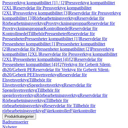
Pressverktyg kompatibilitet [1] / [2]
Pressverktyg kompatibilitet
[2XL]
Reservdelar för Pressverktyg kompatibilitet
[2XL]
Pressverktyg kompatibilitet [3]
Reservdelar för Pressverktyg
kompatibilitet [3]
Rörbearbetningsverktyg
Reservdelar för
Rörbearbetningsverktyg
Provtryckningsproppar
Reservdelar för
Provtryckningsproppar
Kontrollmedel
Reservdelar för
Kontrollmedel
Tillbehör
Pressenheter
Reservdelar för
Pressenheter
Pressenheter kompatibilitet [1]
Reservdelar för
Pressenheter kompatibilitet [1]
Pressenheter kompatibilitet
[2]
Reservdelar för Pressenheter kompatibilitet [2]
Pressverktyg
kompatibilitet [2XL]
Reservdelar för Pressverktyg kompatibilitet
[2XL]
Pressenheter kompatibilitet [4]/[2]
Reservdelar för
Pressenheter kompatibilitet [4]/[2]
Verktyg för Geberit Silent-
db20/Geberit PE
Reservdelar för Verktyg för Geberit Silent-
db20/Geberit PE
Elsvetsverktyg
Reservdelar för
Elsvetsverktyg
Tillbehör för
Elsvetsverktyg
Spegelsvetsverktyg
Reservdelar för
Spegelsvetsverktyg
Tillbehör för
spegelsvetsverktyg
Rörbearbetningsverktyg
Reservdelar för
Rörbearbetningsverktyg
Tillbehör för
rörbearbetningsverktyg
Reservdelar för Tillbehör för
rörbearbetningsverktyg
Fjärrkontroller
Fjärrkontroller
Produktkategorier
Badrumsserier
Nyheter