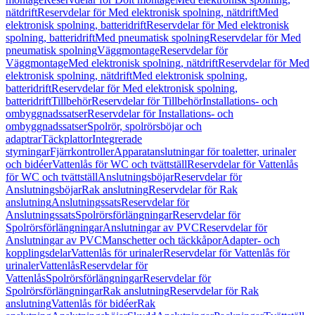
nätdrift
Reservdelar för Med elektronisk spolning, nätdrift
Med
elektronisk spolning, batteridrift
Reservdelar för Med elektronisk
spolning, batteridrift
Med pneumatisk spolning
Reservdelar för Med
pneumatisk spolning
Väggmontage
Reservdelar för
Väggmontage
Med elektronisk spolning, nätdrift
Reservdelar för Med
elektronisk spolning, nätdrift
Med elektronisk spolning,
batteridrift
Reservdelar för Med elektronisk spolning,
batteridrift
Tillbehör
Reservdelar för Tillbehör
Installations- och
ombyggnadssatser
Reservdelar för Installations- och
ombyggnadssatser
Spolrör, spolrörsböjar och
adaptrar
Täckplattor
Integrerade
styrningar
Fjärrkontroller
Apparatanslutningar för toaletter, urinaler
och bidéer
Vattenlås för WC och tvättställ
Reservdelar för Vattenlås
för WC och tvättställ
Anslutningsböjar
Reservdelar för
Anslutningsböjar
Rak anslutning
Reservdelar för Rak
anslutning
Anslutningssats
Reservdelar för
Anslutningssats
Spolrörsförlängningar
Reservdelar för
Spolrörsförlängningar
Anslutningar av PVC
Reservdelar för
Anslutningar av PVC
Manschetter och täckkåpor
Adapter- och
kopplingsdelar
Vattenlås för urinaler
Reservdelar för Vattenlås för
urinaler
Vattenlås
Reservdelar för
Vattenlås
Spolrörsförlängningar
Reservdelar för
Spolrörsförlängningar
Rak anslutning
Reservdelar för Rak
anslutning
Vattenlås för bidéer
Rak