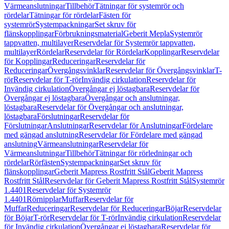
Värmeanslutningar
Tillbehör
Tätningar för systemrör och
rördelar
Tätningar för rördelar
Fästen för
systemrör
Systempackningar
Set skruv för
flänskopplingar
Förbrukningsmaterial
Geberit Mepla
Systemrör
tappvatten, multilayer
Reservdelar för Systemrör tappvatten,
multilayer
Rördelar
Reservdelar för Rördelar
Kopplingar
Reservdelar
för Kopplingar
Reduceringar
Reservdelar för
Reduceringar
Övergångsvinklar
Reservdelar för Övergångsvinklar
T-
rör
Reservdelar för T-rör
Invändig cirkulation
Reservdelar för
Invändig cirkulation
Övergångar ej löstagbara
Reservdelar för
Övergångar ej löstagbara
Övergångar och anslutningar,
löstagbara
Reservdelar för Övergångar och anslutningar,
löstagbara
Förslutningar
Reservdelar för
Förslutningar
Anslutningar
Reservdelar för Anslutningar
Fördelare
med gängad anslutning
Reservdelar för Fördelare med gängad
anslutning
Värmeanslutningar
Reservdelar för
Värmeanslutningar
Tillbehör
Tätningar för rörledningar och
rördelar
Rörfästen
Systempackningar
Set skruv för
flänskopplingar
Geberit Mapress Rostfritt Stål
Geberit Mapress
Rostfritt Stål
Reservdelar för Geberit Mapress Rostfritt Stål
Systemrör
1.4401
Reservdelar för Systemrör
1.4401
Rörnipplar
Muffar
Reservdelar för
Muffar
Reduceringar
Reservdelar för Reduceringar
Böjar
Reservdelar
för Böjar
T-rör
Reservdelar för T-rör
Invändig cirkulation
Reservdelar
för Invändig cirkulation
Övergångar ej löstagbara
Reservdelar för