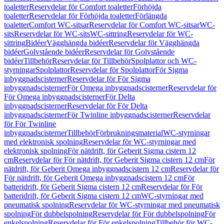
toaletter
Reservdelar för Comfort toaletter
Förhöjda
toaletter
Reservdelar för Förhöjda toaletter
Förlängda
toaletter
Comfort WC-sitsar
Reservdelar för Comfort WC-sitsar
WC-
sits
Reservdelar för WC-sits
WC-sittring
Reservdelar för WC-
sittring
Bidéer
Vägghängda bidéer
Reservdelar för Vägghängda
bidéer
Golvstående bidéer
Reservdelar för Golvstående
bidéer
Tillbehör
Reservdelar för Tillbehör
Spolplattor och WC-
styrningar
Spolplattor
Reservdelar för Spolplattor
För Sigma
inbyggnadscisterner
Reservdelar för För Sigma
inbyggnadscisterner
För Omega inbyggnadscisterner
Reservdelar för
För Omega inbyggnadscisterner
För Delta
inbyggnadscisterner
Reservdelar för För Delta
inbyggnadscisterner
För Twinline inbyggnadscisterner
Reservdelar
för För Twinline
inbyggnadscisterner
Tillbehör
Förbrukningsmaterial
WC-styrningar
med elektronisk spolning
Reservdelar för WC-styrningar med
elektronisk spolning
För nätdrift, för Geberit Sigma cistern 12
cm
Reservdelar för För nätdrift, för Geberit Sigma cistern 12 cm
För
nätdrift, för Geberit Omega inbyggnadscistern 12 cm
Reservdelar för
För nätdrift, för Geberit Omega inbyggnadscistern 12 cm
För
batteridrift, för Geberit Sigma cistern 12 cm
Reservdelar för För
batteridrift, för Geberit Sigma cistern 12 cm
WC-styrningar med
pneumatisk spolning
Reservdelar för WC-styrningar med pneumatisk
spolning
För dubbelspolning
Reservdelar för För dubbelspolning
För
enkelspolning
Reservdelar för För enkelspolning
Tillbehör för WC-