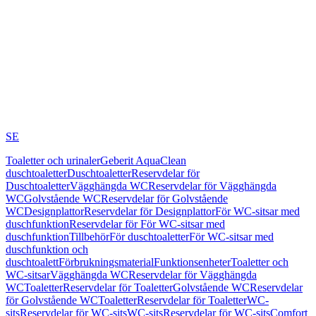
SE
Toaletter och urinaler
Geberit AquaClean
duschtoaletter
Duschtoaletter
Reservdelar för
Duschtoaletter
Vägghängda WC
Reservdelar för Vägghängda
WC
Golvstående WC
Reservdelar för Golvstående
WC
Designplattor
Reservdelar för Designplattor
För WC-sitsar med
duschfunktion
Reservdelar för För WC-sitsar med
duschfunktion
Tillbehör
För duschtoaletter
För WC-sitsar med
duschfunktion och
duschtoalett
Förbrukningsmaterial
Funktionsenheter
Toaletter och
WC-sitsar
Vägghängda WC
Reservdelar för Vägghängda
WC
Toaletter
Reservdelar för Toaletter
Golvstående WC
Reservdelar
för Golvstående WC
Toaletter
Reservdelar för Toaletter
WC-
sits
Reservdelar för WC-sits
WC-sits
Reservdelar för WC-sits
Comfort