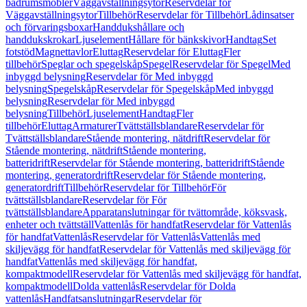
badrumsmöbler
Väggavställningsytor
Reservdelar för
Väggavställningsytor
Tillbehör
Reservdelar för Tillbehör
Lådinsatser
och förvaringsboxar
Handdukshållare och
handdukskrokar
Ljuselement
Hållare för bänkskivor
Handtag
Set
fotstöd
Magnettavlor
Eluttag
Reservdelar för Eluttag
Fler
tillbehör
Speglar och spegelskåp
Spegel
Reservdelar för Spegel
Med
inbyggd belysning
Reservdelar för Med inbyggd
belysning
Spegelskåp
Reservdelar för Spegelskåp
Med inbyggd
belysning
Reservdelar för Med inbyggd
belysning
Tillbehör
Ljuselement
Handtag
Fler
tillbehör
Eluttag
Armaturer
Tvättställsblandare
Reservdelar för
Tvättställsblandare
Stående montering, nätdrift
Reservdelar för
Stående montering, nätdrift
Stående montering,
batteridrift
Reservdelar för Stående montering, batteridrift
Stående
montering, generatordrift
Reservdelar för Stående montering,
generatordrift
Tillbehör
Reservdelar för Tillbehör
För
tvättställsblandare
Reservdelar för För
tvättställsblandare
Apparatanslutningar för tvättområde, köksvask,
enheter och tvättställ
Vattenlås för handfat
Reservdelar för Vattenlås
för handfat
Vattenlås
Reservdelar för Vattenlås
Vattenlås med
skiljevägg för handfat
Reservdelar för Vattenlås med skiljevägg för
handfat
Vattenlås med skiljevägg för handfat,
kompaktmodell
Reservdelar för Vattenlås med skiljevägg för handfat,
kompaktmodell
Dolda vattenlås
Reservdelar för Dolda
vattenlås
Handfatsanslutningar
Reservdelar för