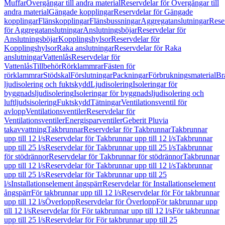
Muffar
Övergångar till andra material
Reservdelar för Övergångar till
andra material
Gängade kopplingar
Reservdelar för Gängade
kopplingar
Flänskopplingar
Flänsbussningar
Aggregatanslutningar
Rese
för Aggregatanslutningar
Anslutningsböjar
Reservdelar för
Anslutningsböjar
Kopplingshylsor
Reservdelar för
Kopplingshylsor
Raka anslutningar
Reservdelar för Raka
anslutningar
Vattenlås
Reservdelar för
Vattenlås
Tillbehör
Rörklammrar
Fästen för
rörklammrar
Stödskal
Förslutningar
Packningar
Förbrukningsmaterial
Br
ljudisolering och fuktskydd
Ljudisolering
Isoleringar för
byggnadsljudisolering
Isoleringar för byggnadsljudisolering och
luftljudsisolering
Fuktskydd
Tätningar
Ventilationsventil för
avlopp
Ventilationsventiler
Reservdelar för
Ventilationsventiler
Energisparventiler
Geberit Pluvia
takavvattning
Takbrunnar
Reservdelar för Takbrunnar
Takbrunnar
upp till 12 l/s
Reservdelar för Takbrunnar upp till 12 l/s
Takbrunnar
upp till 25 l/s
Reservdelar för Takbrunnar upp till 25 l/s
Takbrunnar
för stödrännor
Reservdelar för Takbrunnar för stödrännor
Takbrunnar
upp till 12 l/s
Reservdelar för Takbrunnar upp till 12 l/s
Takbrunnar
upp till 25 l/s
Reservdelar för Takbrunnar upp till 25
l/s
Installationselement ångspärr
Reservdelar för Installationselement
ångspärr
För takbrunnar upp till 12 l/s
Reservdelar för För takbrunnar
upp till 12 l/s
Överlopp
Reservdelar för Överlopp
För takbrunnar upp
till 12 l/s
Reservdelar för För takbrunnar upp till 12 l/s
För takbrunnar
upp till 25 l/s
Reservdelar för För takbrunnar upp till 25