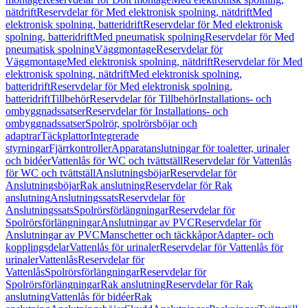
nätdrift
Reservdelar för Med elektronisk spolning, nätdrift
Med
elektronisk spolning, batteridrift
Reservdelar för Med elektronisk
spolning, batteridrift
Med pneumatisk spolning
Reservdelar för Med
pneumatisk spolning
Väggmontage
Reservdelar för
Väggmontage
Med elektronisk spolning, nätdrift
Reservdelar för Med
elektronisk spolning, nätdrift
Med elektronisk spolning,
batteridrift
Reservdelar för Med elektronisk spolning,
batteridrift
Tillbehör
Reservdelar för Tillbehör
Installations- och
ombyggnadssatser
Reservdelar för Installations- och
ombyggnadssatser
Spolrör, spolrörsböjar och
adaptrar
Täckplattor
Integrerade
styrningar
Fjärrkontroller
Apparatanslutningar för toaletter, urinaler
och bidéer
Vattenlås för WC och tvättställ
Reservdelar för Vattenlås
för WC och tvättställ
Anslutningsböjar
Reservdelar för
Anslutningsböjar
Rak anslutning
Reservdelar för Rak
anslutning
Anslutningssats
Reservdelar för
Anslutningssats
Spolrörsförlängningar
Reservdelar för
Spolrörsförlängningar
Anslutningar av PVC
Reservdelar för
Anslutningar av PVC
Manschetter och täckkåpor
Adapter- och
kopplingsdelar
Vattenlås för urinaler
Reservdelar för Vattenlås för
urinaler
Vattenlås
Reservdelar för
Vattenlås
Spolrörsförlängningar
Reservdelar för
Spolrörsförlängningar
Rak anslutning
Reservdelar för Rak
anslutning
Vattenlås för bidéer
Rak