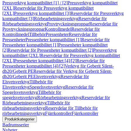
Pressverktyg kompatibilitet [1] / [2]
Pressverktyg kompatibilitet
[2XL]
Reservdelar för Pressverktyg kompatibilitet
[2XL]
Pressverktyg kompatibilitet [3]
Reservdelar för Pressverktyg
kompatibilitet [3]
Rörbearbetningsverktyg
Reservdelar för
Rörbearbetningsverktyg
Provtryckningsproppar
Reservdelar för
Provtryckningsproppar
Kontrollmedel
Reservdelar för
Kontrollmedel
Tillbehör
Pressenheter
Reservdelar för
Pressenheter
Pressenheter kompatibilitet [1]
Reservdelar för
Pressenheter kompatibilitet [1]
Pressenheter kompatibilitet
[2]
Reservdelar för Pressenheter kompatibilitet [2]
Pressverktyg
kompatibilitet [2XL]
Reservdelar för Pressverktyg kompatibilitet
[2XL]
Pressenheter kompatibilitet [4]/[2]
Reservdelar för
Pressenheter kompatibilitet [4]/[2]
Verktyg för Geberit Silent-
db20/Geberit PE
Reservdelar för Verktyg för Geberit Silent-
db20/Geberit PE
Elsvetsverktyg
Reservdelar för
Elsvetsverktyg
Tillbehör för
Elsvetsverktyg
Spegelsvetsverktyg
Reservdelar för
Spegelsvetsverktyg
Tillbehör för
spegelsvetsverktyg
Rörbearbetningsverktyg
Reservdelar för
Rörbearbetningsverktyg
Tillbehör för
rörbearbetningsverktyg
Reservdelar för Tillbehör för
rörbearbetningsverktyg
Fjärrkontroller
Fjärrkontroller
Produktkategorier
Badrumsserier
Nyheter