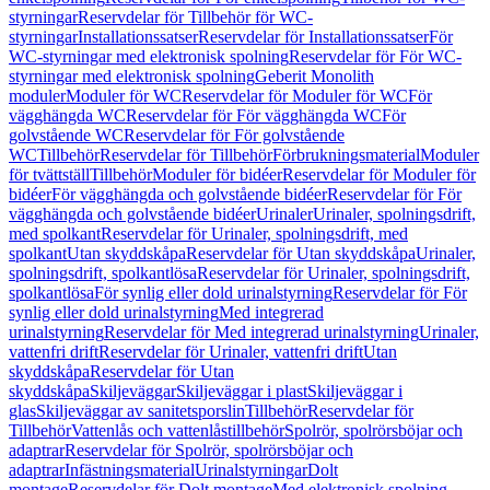
styrningar
Reservdelar för Tillbehör för WC-
styrningar
Installationssatser
Reservdelar för Installationssatser
För
WC-styrningar med elektronisk spolning
Reservdelar för För WC-
styrningar med elektronisk spolning
Geberit Monolith
moduler
Moduler för WC
Reservdelar för Moduler för WC
För
vägghängda WC
Reservdelar för För vägghängda WC
För
golvstående WC
Reservdelar för För golvstående
WC
Tillbehör
Reservdelar för Tillbehör
Förbrukningsmaterial
Moduler
för tvättställ
Tillbehör
Moduler för bidéer
Reservdelar för Moduler för
bidéer
För vägghängda och golvstående bidéer
Reservdelar för För
vägghängda och golvstående bidéer
Urinaler
Urinaler, spolningsdrift,
med spolkant
Reservdelar för Urinaler, spolningsdrift, med
spolkant
Utan skyddskåpa
Reservdelar för Utan skyddskåpa
Urinaler,
spolningsdrift, spolkantlösa
Reservdelar för Urinaler, spolningsdrift,
spolkantlösa
För synlig eller dold urinalstyrning
Reservdelar för För
synlig eller dold urinalstyrning
Med integrerad
urinalstyrning
Reservdelar för Med integrerad urinalstyrning
Urinaler,
vattenfri drift
Reservdelar för Urinaler, vattenfri drift
Utan
skyddskåpa
Reservdelar för Utan
skyddskåpa
Skiljeväggar
Skiljeväggar i plast
Skiljeväggar i
glas
Skiljeväggar av sanitetsporslin
Tillbehör
Reservdelar för
Tillbehör
Vattenlås och vattenlåstillbehör
Spolrör, spolrörsböjar och
adaptrar
Reservdelar för Spolrör, spolrörsböjar och
adaptrar
Infästningsmaterial
Urinalstyrningar
Dolt
montage
Reservdelar för Dolt montage
Med elektronisk spolning,