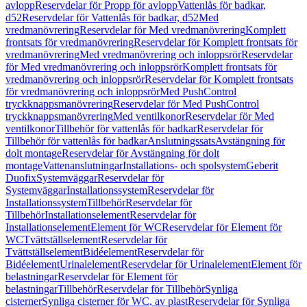
avlopp
Reservdelar för Propp för avlopp
Vattenlås för badkar,
d52
Reservdelar för Vattenlås för badkar, d52
Med
vredmanövrering
Reservdelar för Med vredmanövrering
Komplett
frontsats för vredmanövrering
Reservdelar för Komplett frontsats för
vredmanövrering
Med vredmanövrering och inloppsrör
Reservdelar
för Med vredmanövrering och inloppsrör
Komplett frontsats för
vredmanövrering och inloppsrör
Reservdelar för Komplett frontsats
för vredmanövrering och inloppsrör
Med PushControl
tryckknappsmanövrering
Reservdelar för Med PushControl
tryckknappsmanövrering
Med ventilkonor
Reservdelar för Med
ventilkonor
Tillbehör för vattenlås för badkar
Reservdelar för
Tillbehör för vattenlås för badkar
Anslutningssats
Avstängning för
dolt montage
Reservdelar för Avstängning för dolt
montage
Vattenanslutningar
Installations- och spolsystem
Geberit
Duofix
Systemväggar
Reservdelar för
Systemväggar
Installationssystem
Reservdelar för
Installationssystem
Tillbehör
Reservdelar för
Tillbehör
Installationselement
Reservdelar för
Installationselement
Element för WC
Reservdelar för Element för
WC
Tvättställselement
Reservdelar för
Tvättställselement
Bidéelement
Reservdelar för
Bidéelement
Urinalelement
Reservdelar för Urinalelement
Element för
belastningar
Reservdelar för Element för
belastningar
Tillbehör
Reservdelar för Tillbehör
Synliga
cisterner
Synliga cisterner för WC, av plast
Reservdelar för Synliga