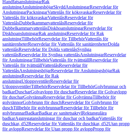
Handfatsanslutningar
Rak
anslutning
Anslutningsböjar
Skydd
Anslutningar
Reservdelar för
Anslutningar
Packningar
Vattenlås för köksvaskar
Reservdelar för
Vattenlås för köksvaskar
Vattenlås
Reservdelar för
Vattenlås
Dubbelkammarvattenlås
Reservdelar för
Dubbelkammarvattenlås
Diskhoanslutningar
Reservdelar för
Diskhoanslutningar
Rak anslutning
Reservdelar för Rak
anslutning
Tillbehör
Reservdelar för Tillbehör
Vattenlås för
sanitärenheter
Reservdelar för Vattenlås för sanitärenheter
Dolda
vattenlås
Reservdelar för Dolda vattenlås
Synliga
vattenlås
Reservdelar för Synliga vattenlås
Anslutningar
Reservdelar
för Anslutningar
Tillbehör
Vattenlås för tvättställ
Reservdelar för
Vattenlås för tvättställ
Vattenlås
Reservdelar för
Vattenlås
Anslutningsböjar
Reservdelar för Anslutningsböjar
Rak
anslutning
Reservdelar för Rak
anslutning
Utloppsventiler
Reservdelar för
Utloppsventiler
Tillbehör
Reservdelar för Tillbehör
Golvbrunnar och
badkar
Duschar
Golvavlopp för duschar
Reservdelar för Golvavlopp
för duschar
Golvränna
Reservdelar för Golvränna
Tillbehör för
golvrännor
Golvbrunn för dusch
Reservdelar för Golvbrunn för
dusch
Tillbehör för golvbrunnar
Reservdelar för Tillbehör för
golvbrunnar
Badkar
Badkar av sanitetsakryl
Rektangulära
badkar
Aggregatanslutningar för duschar och badkar
Vattenlås för
duschkar, d52
Reservdelar för Vattenlås för duschkar, d52
Utan propp
för avlopp
Reservdelar för Utan propp för avlopp
Propp för