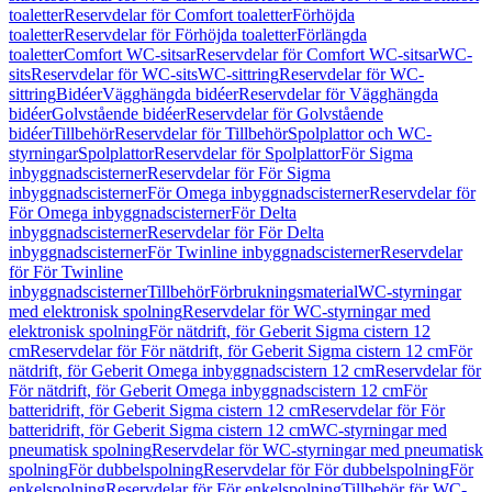
toaletter
Reservdelar för Comfort toaletter
Förhöjda
toaletter
Reservdelar för Förhöjda toaletter
Förlängda
toaletter
Comfort WC-sitsar
Reservdelar för Comfort WC-sitsar
WC-
sits
Reservdelar för WC-sits
WC-sittring
Reservdelar för WC-
sittring
Bidéer
Vägghängda bidéer
Reservdelar för Vägghängda
bidéer
Golvstående bidéer
Reservdelar för Golvstående
bidéer
Tillbehör
Reservdelar för Tillbehör
Spolplattor och WC-
styrningar
Spolplattor
Reservdelar för Spolplattor
För Sigma
inbyggnadscisterner
Reservdelar för För Sigma
inbyggnadscisterner
För Omega inbyggnadscisterner
Reservdelar för
För Omega inbyggnadscisterner
För Delta
inbyggnadscisterner
Reservdelar för För Delta
inbyggnadscisterner
För Twinline inbyggnadscisterner
Reservdelar
för För Twinline
inbyggnadscisterner
Tillbehör
Förbrukningsmaterial
WC-styrningar
med elektronisk spolning
Reservdelar för WC-styrningar med
elektronisk spolning
För nätdrift, för Geberit Sigma cistern 12
cm
Reservdelar för För nätdrift, för Geberit Sigma cistern 12 cm
För
nätdrift, för Geberit Omega inbyggnadscistern 12 cm
Reservdelar för
För nätdrift, för Geberit Omega inbyggnadscistern 12 cm
För
batteridrift, för Geberit Sigma cistern 12 cm
Reservdelar för För
batteridrift, för Geberit Sigma cistern 12 cm
WC-styrningar med
pneumatisk spolning
Reservdelar för WC-styrningar med pneumatisk
spolning
För dubbelspolning
Reservdelar för För dubbelspolning
För
enkelspolning
Reservdelar för För enkelspolning
Tillbehör för WC-