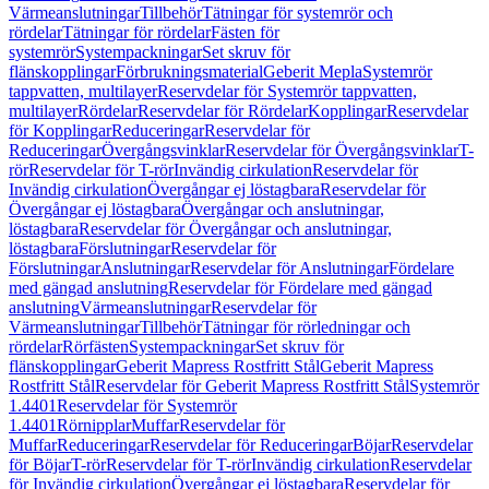
Värmeanslutningar
Tillbehör
Tätningar för systemrör och
rördelar
Tätningar för rördelar
Fästen för
systemrör
Systempackningar
Set skruv för
flänskopplingar
Förbrukningsmaterial
Geberit Mepla
Systemrör
tappvatten, multilayer
Reservdelar för Systemrör tappvatten,
multilayer
Rördelar
Reservdelar för Rördelar
Kopplingar
Reservdelar
för Kopplingar
Reduceringar
Reservdelar för
Reduceringar
Övergångsvinklar
Reservdelar för Övergångsvinklar
T-
rör
Reservdelar för T-rör
Invändig cirkulation
Reservdelar för
Invändig cirkulation
Övergångar ej löstagbara
Reservdelar för
Övergångar ej löstagbara
Övergångar och anslutningar,
löstagbara
Reservdelar för Övergångar och anslutningar,
löstagbara
Förslutningar
Reservdelar för
Förslutningar
Anslutningar
Reservdelar för Anslutningar
Fördelare
med gängad anslutning
Reservdelar för Fördelare med gängad
anslutning
Värmeanslutningar
Reservdelar för
Värmeanslutningar
Tillbehör
Tätningar för rörledningar och
rördelar
Rörfästen
Systempackningar
Set skruv för
flänskopplingar
Geberit Mapress Rostfritt Stål
Geberit Mapress
Rostfritt Stål
Reservdelar för Geberit Mapress Rostfritt Stål
Systemrör
1.4401
Reservdelar för Systemrör
1.4401
Rörnipplar
Muffar
Reservdelar för
Muffar
Reduceringar
Reservdelar för Reduceringar
Böjar
Reservdelar
för Böjar
T-rör
Reservdelar för T-rör
Invändig cirkulation
Reservdelar
för Invändig cirkulation
Övergångar ej löstagbara
Reservdelar för