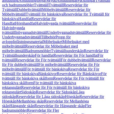
anslutning
Anslutningsböjar
Skydd
Anslutningar
Packningar
Tvättställ
och badrumsmöbler
Tvättställ
Tvättställ
Reservdelar för
Tvättställ
Dubbeltvättställ
Möbeltvättställ
Reservdelar för
Möbeltvättställ
Tvättställ för bänkskiva
Reservdelar för Tvättställ för
bänkskiva
Handfat
Reservdelar för
Handfat
Hörnhandfat
Halvinbyggda tvättställ
Reservdelar för
Halvinbyggda
tvättställ
Inbyggnadstvättställ
Underbyggnadstvättställ
Reservdelar för
Underbyggnadstvättställ
Tillbehör
Propp för
avlopp
Infästningsmaterial
Möbelpaket
Möbelpaket med
möbeltvättställ
Reservdelar för Möbelpaket med
möbeltvättställ
Badrumsmöbler
Tvättställsunderskåp
Reservdelar för
Tvättställsunderskåp
För handfat
Reservdelar för För handfat
För
tvättställ
Reservdelar för För tvättställ
För dubbeltvättställ
Reservdelar
för För dubbeltvättställ
För möbeltvättställ
Reservdelar för För
möbeltvättställ
För tvättställ för bänkskiva
Reservdelar för För
tvättställ för bänkskiva
Bänkskivor
Reservdelar för Bänkskivor
För
tvättställ för bänkskiva skålform
Reservdelar för För tvättställ för
bänkskiva skålform
För tvättställ för bänkskiva
rektangulärt
Reservdelar för För tvättställ för bänkskiva
rektangulärt
Sidoskåp
Reservdelar för Sidoskåp
Låga
sidoskåp
Reservdelar för Låga sidoskåp
Högskåp
Reservdelar för
Högskåp
Mellanhöga skåp
Reservdelar för Mellanhöga
skåp
Hängande skåp
Reservdelar för Hängande skåp
Fler
badrumsmöbler
Reservdelar för Fler