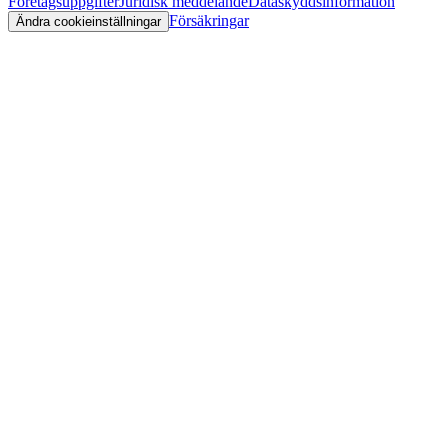
Företagsuppgifter
Juridisk meddelande
Dataskyddsinformation
Försäkringar
Ändra cookieinställningar