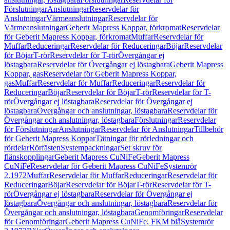
Förslutningar
Anslutningar
Reservdelar för
Anslutningar
Värmeanslutningar
Reservdelar för
Värmeanslutningar
Geberit Mapress Koppar, förkromat
Reservdelar
för Geberit Mapress Koppar, förkromat
Muffar
Reservdelar för
Muffar
Reduceringar
Reservdelar för Reduceringar
Böjar
Reservdelar
för Böjar
T-rör
Reservdelar för T-rör
Övergångar ej
löstagbara
Reservdelar för Övergångar ej löstagbara
Geberit Mapress
Koppar, gas
Reservdelar för Geberit Mapress Koppar,
gas
Muffar
Reservdelar för Muffar
Reduceringar
Reservdelar för
Reduceringar
Böjar
Reservdelar för Böjar
T-rör
Reservdelar för T-
rör
Övergångar ej löstagbara
Reservdelar för Övergångar ej
löstagbara
Övergångar och anslutningar, löstagbara
Reservdelar för
Övergångar och anslutningar, löstagbara
Förslutningar
Reservdelar
för Förslutningar
Anslutningar
Reservdelar för Anslutningar
Tillbehör
för Geberit Mapress Koppar
Tätningar för rörledningar och
rördelar
Rörfästen
Systempackningar
Set skruv för
flänskopplingar
Geberit Mapress CuNiFe
Geberit Mapress
CuNiFe
Reservdelar för Geberit Mapress CuNiFe
Systemrör
2.1972
Muffar
Reservdelar för Muffar
Reduceringar
Reservdelar för
Reduceringar
Böjar
Reservdelar för Böjar
T-rör
Reservdelar för T-
rör
Övergångar ej löstagbara
Reservdelar för Övergångar ej
löstagbara
Övergångar och anslutningar, löstagbara
Reservdelar för
Övergångar och anslutningar, löstagbara
Genomföringar
Reservdelar
för Genomföringar
Geberit Mapress CuNiFe, FKM blå
Systemrör