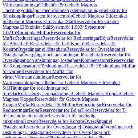
Värmeanslutningar
Tillbehör för Geberit Mapress
Therm
Skyddskåpor med rörände
Systempackningar
Set skruv för
flänskopplingar
Fästen för systemrör
Geberit Mapress Elförzinkat
Stål
Geberit Mapress Elförzinkat Stål
Reservdelar för Geberit
Mapress Elförzinkat Stål
Systemrör 1.0034
Systemrör
1.0215
Rörnipplar
Muffar
Reservdelar för
Muffar
Reduceringar
Reservdelar för Reduceringar
Böjar
Reservdelar
för Böjar
T-rör
Reservdelar för T-rör
Korsrör
Reservdelar för
Korsrör
Övergångar ej löstagbara
Reservdelar för Övergångar ej
löstagbara
Övergångar och anslutningar, löstagbara
Reservdelar för
Övergångar och anslutningar, löstagbara
Kompensatorer
Reservdelar
för Kompensatorer
Förslutningar
Reservdelar för Förslutningar
Muffar
för värme
Reservdelar för Muffar för
värme
Värmeanslutningar
Reservdelar för
Värmeanslutningar
Tillbehör för Geberit Mapress Elförzinkat
Stål
Tätningar för rörledningar och
rördelar
Rörfästen
Systempackningar
Geberit Mapress Koppar
Geberit
Mapress Koppar
Reservdelar för Geberit Mapress
Koppar
Muffar
Reservdelar för Muffar
Reduceringar
Reservdelar för
Reduceringar
Böjar
Reservdelar för Böjar
T-rör
Reservdelar för T-
rör
Invändig cirkulation
Reservdelar för Invändig
cirkulation
Korsrör
Reservdelar för Korsrör
Övergångar ej
löstagbara
Reservdelar för Övergångar ej löstagbara
Övergångar och
anslutningar, löstagbara
Reservdelar för Övergångar och
anslutningar, löstagbara
Förslutningar
Reservdelar för