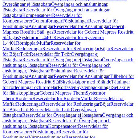
Övergångar ej löstagbara
Övergångar och anslutningar,
löstagbara
Reservdelar för Övergångar och anslutningar,
löstagbara
Kompensatorer
Reservdelar för
Kompensatorer
Genomföringar
Förslutningar
Reservdelar för
Förslutningar
Anslutningar
Reservdelar för Anslutningar
Geberit
Mapress Rostfritt Stål, gas
Reservdelar för Geberit Mapress Rostfritt
Stål, gas
Systemrör 1.4401
Reservdelar för Systemrör
1.4401
Rörnipplar
Muffar
Reservdelar för
Muffar
Reduceringar
Reservdelar för Reduceringar
Böjar
Reservdelar
för Böjar
T-rör
Reservdelar för T-rör
Övergångar ej
löstagbara
Reservdelar för Övergångar ej löstagbara
Övergångar och
anslutningar, löstagbara
Reservdelar för Övergångar och
anslutningar, löstagbara
Förslutningar
Reservdelar för
Förslutningar
Anslutningar
Reservdelar för Anslutningar
Tillbehör för
Geberit Mapress Rostfritt Stål
Skyddskåpor med rörände
Tätningar
för rörledningar och rördelar
Rörfästen
Systempackningar
Set skruv
för flänskopplingar
Geberit Mapress Therm
Systemrör
Therm
Rördelar
Reservdelar för Rördelar
Muffar
Reservdelar för
Muffar
Reduceringar
Reservdelar för Reduceringar
Böjar
Reservdelar
för Böjar
T-rör
Reservdelar för T-rör
Övergångar ej
löstagbara
Reservdelar för Övergångar ej löstagbara
Övergångar och
anslutningar, löstagbara
Reservdelar för Övergångar och
anslutningar, löstagbara
Kompensatorer
Reservdelar för
Kompensatorer
Förslutningar
Reservdelar för
Förslutningar
Värmeanslutningar
Reservdelar för