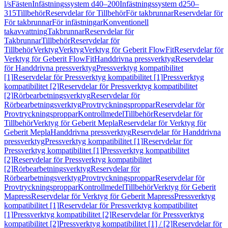
l/s
Fästen
Infästningssystem d40–200
Infästningssystem d250–
315
Tillbehör
Reservdelar för Tillbehör
För takbrunnar
Reservdelar för
För takbrunnar
För infästningar
Konventionell
takavvattning
Takbrunnar
Reservdelar för
Takbrunnar
Tillbehör
Reservdelar för
Tillbehör
Verktyg
Verktyg
Verktyg för Geberit FlowFit
Reservdelar för
Verktyg för Geberit FlowFit
Handdrivna pressverktyg
Reservdelar
för Handdrivna pressverktyg
Pressverktyg kompatibilitet
[1]
Reservdelar för Pressverktyg kompatibilitet [1]
Pressverktyg
kompatibilitet [2]
Reservdelar för Pressverktyg kompatibilitet
[2]
Rörbearbetningsverktyg
Reservdelar för
Rörbearbetningsverktyg
Provtryckningsproppar
Reservdelar för
Provtryckningsproppar
Kontrollmedel
Tillbehör
Reservdelar för
Tillbehör
Verktyg för Geberit Mepla
Reservdelar för Verktyg för
Geberit Mepla
Handdrivna pressverktyg
Reservdelar för Handdrivna
pressverktyg
Pressverktyg kompatibilitet [1]
Reservdelar för
Pressverktyg kompatibilitet [1]
Pressverktyg kompatibilitet
[2]
Reservdelar för Pressverktyg kompatibilitet
[2]
Rörbearbetningsverktyg
Reservdelar för
Rörbearbetningsverktyg
Provtryckningsproppar
Reservdelar för
Provtryckningsproppar
Kontrollmedel
Tillbehör
Verktyg för Geberit
Mapress
Reservdelar för Verktyg för Geberit Mapress
Pressverktyg
kompatibilitet [1]
Reservdelar för Pressverktyg kompatibilitet
[1]
Pressverktyg kompatibilitet [2]
Reservdelar för Pressverktyg
kompatibilitet [2]
Pressverktyg kompatibilitet [1] / [2]
Reservdelar för