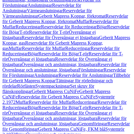
Förslutningar
Anslutningar
Reservdelar för
Anslutningar
Värmeanslutningar
Reservdelar för
Värmeanslutningar
Geberit Mapress Koppar, förkromat
Reservdelar
för Geberit Mapress Koppar, förkromat
Muffar
Reservdelar för
Muffar
Reduceringar
Reservdelar för Reduceringar
Böjar
Reservdelar
för Böjar
T-rör
Reservdelar för T-rör
Övergångar ej
löstagbara
Reservdelar för Övergångar ej löstagbara
Geberit Mapress
Koppar, gas
Reservdelar för Geberit Mapress Koppar,
gas
Muffar
Reservdelar för Muffar
Reduceringar
Reservdelar för
Reduceringar
Böjar
Reservdelar för Böjar
T-rör
Reservdelar för T-
rör
Övergångar ej löstagbara
Reservdelar för Övergångar ej
löstagbara
Övergångar och anslutningar, löstagbara
Reservdelar för
Övergångar och anslutningar, löstagbara
Förslutningar
Reservdelar
för Förslutningar
Anslutningar
Reservdelar för Anslutningar
Tillbehör
för Geberit Mapress Koppar
Tätningar för rörledningar och
rördelar
Rörfästen
Systempackningar
Set skruv för
flänskopplingar
Geberit Mapress CuNiFe
Geberit Mapress
CuNiFe
Reservdelar för Geberit Mapress CuNiFe
Systemrör
2.1972
Muffar
Reservdelar för Muffar
Reduceringar
Reservdelar för
Reduceringar
Böjar
Reservdelar för Böjar
T-rör
Reservdelar för T-
rör
Övergångar ej löstagbara
Reservdelar för Övergångar ej
löstagbara
Övergångar och anslutningar, löstagbara
Reservdelar för
Övergångar och anslutningar, löstagbara
Genomföringar
Reservdelar
för Genomföringar
Geberit Mapress CuNiFe, FKM blå
Systemrör