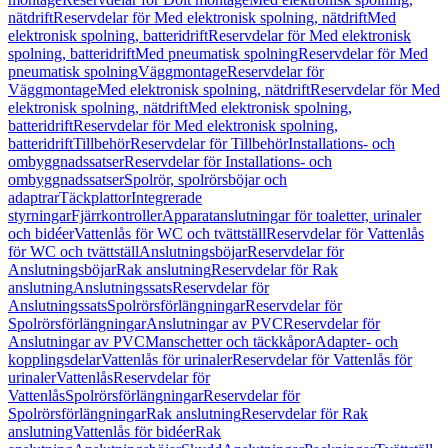
nätdrift
Reservdelar för Med elektronisk spolning, nätdrift
Med
elektronisk spolning, batteridrift
Reservdelar för Med elektronisk
spolning, batteridrift
Med pneumatisk spolning
Reservdelar för Med
pneumatisk spolning
Väggmontage
Reservdelar för
Väggmontage
Med elektronisk spolning, nätdrift
Reservdelar för Med
elektronisk spolning, nätdrift
Med elektronisk spolning,
batteridrift
Reservdelar för Med elektronisk spolning,
batteridrift
Tillbehör
Reservdelar för Tillbehör
Installations- och
ombyggnadssatser
Reservdelar för Installations- och
ombyggnadssatser
Spolrör, spolrörsböjar och
adaptrar
Täckplattor
Integrerade
styrningar
Fjärrkontroller
Apparatanslutningar för toaletter, urinaler
och bidéer
Vattenlås för WC och tvättställ
Reservdelar för Vattenlås
för WC och tvättställ
Anslutningsböjar
Reservdelar för
Anslutningsböjar
Rak anslutning
Reservdelar för Rak
anslutning
Anslutningssats
Reservdelar för
Anslutningssats
Spolrörsförlängningar
Reservdelar för
Spolrörsförlängningar
Anslutningar av PVC
Reservdelar för
Anslutningar av PVC
Manschetter och täckkåpor
Adapter- och
kopplingsdelar
Vattenlås för urinaler
Reservdelar för Vattenlås för
urinaler
Vattenlås
Reservdelar för
Vattenlås
Spolrörsförlängningar
Reservdelar för
Spolrörsförlängningar
Rak anslutning
Reservdelar för Rak
anslutning
Vattenlås för bidéer
Rak