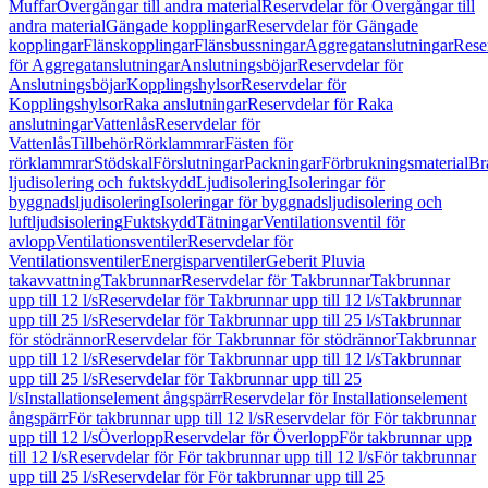
Muffar
Övergångar till andra material
Reservdelar för Övergångar till
andra material
Gängade kopplingar
Reservdelar för Gängade
kopplingar
Flänskopplingar
Flänsbussningar
Aggregatanslutningar
Rese
för Aggregatanslutningar
Anslutningsböjar
Reservdelar för
Anslutningsböjar
Kopplingshylsor
Reservdelar för
Kopplingshylsor
Raka anslutningar
Reservdelar för Raka
anslutningar
Vattenlås
Reservdelar för
Vattenlås
Tillbehör
Rörklammrar
Fästen för
rörklammrar
Stödskal
Förslutningar
Packningar
Förbrukningsmaterial
Br
ljudisolering och fuktskydd
Ljudisolering
Isoleringar för
byggnadsljudisolering
Isoleringar för byggnadsljudisolering och
luftljudsisolering
Fuktskydd
Tätningar
Ventilationsventil för
avlopp
Ventilationsventiler
Reservdelar för
Ventilationsventiler
Energisparventiler
Geberit Pluvia
takavvattning
Takbrunnar
Reservdelar för Takbrunnar
Takbrunnar
upp till 12 l/s
Reservdelar för Takbrunnar upp till 12 l/s
Takbrunnar
upp till 25 l/s
Reservdelar för Takbrunnar upp till 25 l/s
Takbrunnar
för stödrännor
Reservdelar för Takbrunnar för stödrännor
Takbrunnar
upp till 12 l/s
Reservdelar för Takbrunnar upp till 12 l/s
Takbrunnar
upp till 25 l/s
Reservdelar för Takbrunnar upp till 25
l/s
Installationselement ångspärr
Reservdelar för Installationselement
ångspärr
För takbrunnar upp till 12 l/s
Reservdelar för För takbrunnar
upp till 12 l/s
Överlopp
Reservdelar för Överlopp
För takbrunnar upp
till 12 l/s
Reservdelar för För takbrunnar upp till 12 l/s
För takbrunnar
upp till 25 l/s
Reservdelar för För takbrunnar upp till 25