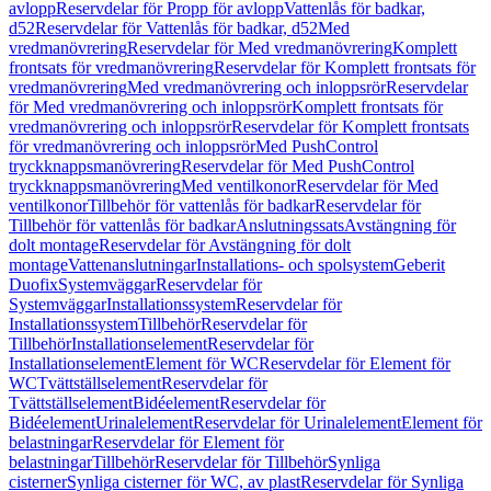
avlopp
Reservdelar för Propp för avlopp
Vattenlås för badkar,
d52
Reservdelar för Vattenlås för badkar, d52
Med
vredmanövrering
Reservdelar för Med vredmanövrering
Komplett
frontsats för vredmanövrering
Reservdelar för Komplett frontsats för
vredmanövrering
Med vredmanövrering och inloppsrör
Reservdelar
för Med vredmanövrering och inloppsrör
Komplett frontsats för
vredmanövrering och inloppsrör
Reservdelar för Komplett frontsats
för vredmanövrering och inloppsrör
Med PushControl
tryckknappsmanövrering
Reservdelar för Med PushControl
tryckknappsmanövrering
Med ventilkonor
Reservdelar för Med
ventilkonor
Tillbehör för vattenlås för badkar
Reservdelar för
Tillbehör för vattenlås för badkar
Anslutningssats
Avstängning för
dolt montage
Reservdelar för Avstängning för dolt
montage
Vattenanslutningar
Installations- och spolsystem
Geberit
Duofix
Systemväggar
Reservdelar för
Systemväggar
Installationssystem
Reservdelar för
Installationssystem
Tillbehör
Reservdelar för
Tillbehör
Installationselement
Reservdelar för
Installationselement
Element för WC
Reservdelar för Element för
WC
Tvättställselement
Reservdelar för
Tvättställselement
Bidéelement
Reservdelar för
Bidéelement
Urinalelement
Reservdelar för Urinalelement
Element för
belastningar
Reservdelar för Element för
belastningar
Tillbehör
Reservdelar för Tillbehör
Synliga
cisterner
Synliga cisterner för WC, av plast
Reservdelar för Synliga