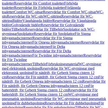
toaletter
Reservdelar för Comfort toaletter
Förhöjda
toaletter
Reservdelar för Förhöjda toaletter
Förlängda
toaletter
Comfort WC-sitsar
Reservdelar för Comfort WC-sitsar
WC-
sits
Reservdelar för WC-sits
WC-sittring
Reservdelar för WC-
sittring
Bidéer
Vägghängda bidéer
Reservdelar för Vägghängda
bidéer
Golvstående bidéer
Reservdelar för Golvstående
bidéer
Tillbehör
Reservdelar för Tillbehör
Spolplattor och WC-
styrningar
Spolplattor
Reservdelar för Spolplattor
För Sigma
inbyggnadscisterner
Reservdelar för För Sigma
inbyggnadscisterner
För Omega inbyggnadscisterner
Reservdelar för
För Omega inbyggnadscisterner
För Delta
inbyggnadscisterner
Reservdelar för För Delta
inbyggnadscisterner
För Twinline inbyggnadscisterner
Reservdelar
för För Twinline
inbyggnadscisterner
Tillbehör
Förbrukningsmaterial
WC-styrningar
med elektronisk spolning
Reservdelar för WC-styrningar med
elektronisk spolning
För nätdrift, för Geberit Sigma cistern 12
cm
Reservdelar för För nätdrift, för Geberit Sigma cistern 12 cm
För
nätdrift, för Geberit Omega inbyggnadscistern 12 cm
Reservdelar för
För nätdrift, för Geberit Omega inbyggnadscistern 12 cm
För
batteridrift, för Geberit Sigma cistern 12 cm
Reservdelar för För
batteridrift, för Geberit Sigma cistern 12 cm
WC-styrningar med
pneumatisk spolning
Reservdelar för WC-styrningar med pneumatisk
spolning
För dubbelspolning
Reservdelar för För dubbelspolning
För
enkelspolning
Reservdelar för För enkelspolning
Tillbehör för WC-