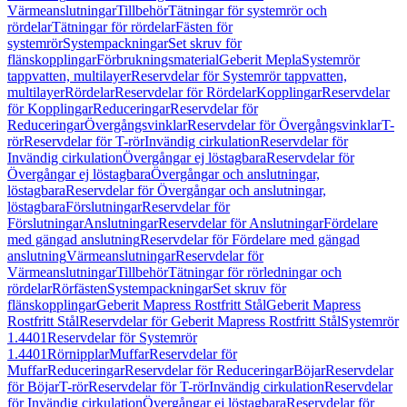
Värmeanslutningar
Tillbehör
Tätningar för systemrör och
rördelar
Tätningar för rördelar
Fästen för
systemrör
Systempackningar
Set skruv för
flänskopplingar
Förbrukningsmaterial
Geberit Mepla
Systemrör
tappvatten, multilayer
Reservdelar för Systemrör tappvatten,
multilayer
Rördelar
Reservdelar för Rördelar
Kopplingar
Reservdelar
för Kopplingar
Reduceringar
Reservdelar för
Reduceringar
Övergångsvinklar
Reservdelar för Övergångsvinklar
T-
rör
Reservdelar för T-rör
Invändig cirkulation
Reservdelar för
Invändig cirkulation
Övergångar ej löstagbara
Reservdelar för
Övergångar ej löstagbara
Övergångar och anslutningar,
löstagbara
Reservdelar för Övergångar och anslutningar,
löstagbara
Förslutningar
Reservdelar för
Förslutningar
Anslutningar
Reservdelar för Anslutningar
Fördelare
med gängad anslutning
Reservdelar för Fördelare med gängad
anslutning
Värmeanslutningar
Reservdelar för
Värmeanslutningar
Tillbehör
Tätningar för rörledningar och
rördelar
Rörfästen
Systempackningar
Set skruv för
flänskopplingar
Geberit Mapress Rostfritt Stål
Geberit Mapress
Rostfritt Stål
Reservdelar för Geberit Mapress Rostfritt Stål
Systemrör
1.4401
Reservdelar för Systemrör
1.4401
Rörnipplar
Muffar
Reservdelar för
Muffar
Reduceringar
Reservdelar för Reduceringar
Böjar
Reservdelar
för Böjar
T-rör
Reservdelar för T-rör
Invändig cirkulation
Reservdelar
för Invändig cirkulation
Övergångar ej löstagbara
Reservdelar för