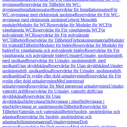
styrningar
Reservdelar för Tillbehör för WC-
styrningar
Installationssatser
Reservdelar för Installationssatser
För
WC-styrningar med elektronisk spolning
Reservdelar för För WC-
styrningar med elektronisk spolning
Geberit Monolith
moduler
Moduler för WC
Reservdelar för Moduler för WC
För
vägghängda WC
Reservdelar för För vägghängda WC
För
golvstående WC
Reservdelar för För golvstående
WC
Tillbehör
Reservdelar för Tillbehör
Förbrukningsmaterial
Moduler
för tvättställ
Tillbehör
Moduler för bidéer
Reservdelar för Moduler för
bidéer
För vägghängda och golvstående bidéer
Reservdelar för För
vägghängda och golvstående bidéer
Urinaler
Urinaler, spolningsdrift,
med spolkant
Reservdelar för Urinaler, spolningsdrift, med
spolkant
Utan skyddskåpa
Reservdelar för Utan skyddskåpa
Urinaler,
spolningsdrift, spolkantlösa
Reservdelar för Urinaler, spolningsdrift,
spolkantlösa
För synlig eller dold urinalstyrning
Reservdelar för För
synlig eller dold urinalstyrning
Med integrerad
urinalstyrning
Reservdelar för Med integrerad urinalstyrning
Urinaler,
vattenfri drift
Reservdelar för Urinaler, vattenfri drift
Utan
skyddskåpa
Reservdelar för Utan
skyddskåpa
Skiljeväggar
Skiljeväggar i plast
Skiljeväggar i
glas
Skiljeväggar av sanitetsporslin
Tillbehör
Reservdelar för
Tillbehör
Vattenlås och vattenlåstillbehör
Spolrör, spolrörsböjar och
adaptrar
Reservdelar för Spolrör, spolrörsböjar och
adaptrar
Infästningsmaterial
Urinalstyrningar
Dolt
montage
Reservdelar för Dolt montage
Med elektronisk spolning,