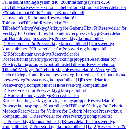
l/s
Fästen
Infästningssystem d40–200
Infästningssystem d250–
315
Tillbehör
Reservdelar för Tillbehör
För takbrunnar
Reservdelar för
För takbrunnar
För infästningar
Konventionell
takavvattning
Takbrunnar
Reservdelar för
Takbrunnar
Tillbehör
Reservdelar för
Tillbehör
Verktyg
Verktyg
Verktyg för Geberit FlowFit
Reservdelar för
Verktyg för Geberit FlowFit
Handdrivna pressverktyg
Reservdelar
för Handdrivna pressverktyg
Pressverktyg kompatibilitet
[1]
Reservdelar för Pressverktyg kompatibilitet [1]
Pressverktyg
kompatibilitet [2]
Reservdelar för Pressverktyg kompatibilitet
[2]
Rörbearbetningsverktyg
Reservdelar för
Rörbearbetningsverktyg
Provtryckningsproppar
Reservdelar för
Provtryckningsproppar
Kontrollmedel
Tillbehör
Reservdelar för
Tillbehör
Verktyg för Geberit Mepla
Reservdelar för Verktyg för
Geberit Mepla
Handdrivna pressverktyg
Reservdelar för Handdrivna
pressverktyg
Pressverktyg kompatibilitet [1]
Reservdelar för
Pressverktyg kompatibilitet [1]
Pressverktyg kompatibilitet
[2]
Reservdelar för Pressverktyg kompatibilitet
[2]
Rörbearbetningsverktyg
Reservdelar för
Rörbearbetningsverktyg
Provtryckningsproppar
Reservdelar för
Provtryckningsproppar
Kontrollmedel
Tillbehör
Verktyg för Geberit
Mapress
Reservdelar för Verktyg för Geberit Mapress
Pressverktyg
kompatibilitet [1]
Reservdelar för Pressverktyg kompatibilitet
[1]
Pressverktyg kompatibilitet [2]
Reservdelar för Pressverktyg
kompatibilitet [2]
Pressverktyg kompatibilitet [1] / [2]
Reservdelar för