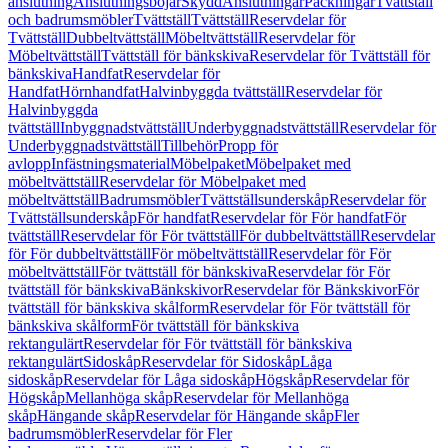
anslutning
Anslutningsböjar
Skydd
Anslutningar
Packningar
Tvättställ
och badrumsmöbler
Tvättställ
Tvättställ
Reservdelar för
Tvättställ
Dubbeltvättställ
Möbeltvättställ
Reservdelar för
Möbeltvättställ
Tvättställ för bänkskiva
Reservdelar för Tvättställ för
bänkskiva
Handfat
Reservdelar för
Handfat
Hörnhandfat
Halvinbyggda tvättställ
Reservdelar för
Halvinbyggda
tvättställ
Inbyggnadstvättställ
Underbyggnadstvättställ
Reservdelar för
Underbyggnadstvättställ
Tillbehör
Propp för
avlopp
Infästningsmaterial
Möbelpaket
Möbelpaket med
möbeltvättställ
Reservdelar för Möbelpaket med
möbeltvättställ
Badrumsmöbler
Tvättställsunderskåp
Reservdelar för
Tvättställsunderskåp
För handfat
Reservdelar för För handfat
För
tvättställ
Reservdelar för För tvättställ
För dubbeltvättställ
Reservdelar
för För dubbeltvättställ
För möbeltvättställ
Reservdelar för För
möbeltvättställ
För tvättställ för bänkskiva
Reservdelar för För
tvättställ för bänkskiva
Bänkskivor
Reservdelar för Bänkskivor
För
tvättställ för bänkskiva skålform
Reservdelar för För tvättställ för
bänkskiva skålform
För tvättställ för bänkskiva
rektangulärt
Reservdelar för För tvättställ för bänkskiva
rektangulärt
Sidoskåp
Reservdelar för Sidoskåp
Låga
sidoskåp
Reservdelar för Låga sidoskåp
Högskåp
Reservdelar för
Högskåp
Mellanhöga skåp
Reservdelar för Mellanhöga
skåp
Hängande skåp
Reservdelar för Hängande skåp
Fler
badrumsmöbler
Reservdelar för Fler