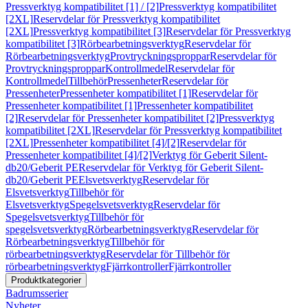
Pressverktyg kompatibilitet [1] / [2]
Pressverktyg kompatibilitet
[2XL]
Reservdelar för Pressverktyg kompatibilitet
[2XL]
Pressverktyg kompatibilitet [3]
Reservdelar för Pressverktyg
kompatibilitet [3]
Rörbearbetningsverktyg
Reservdelar för
Rörbearbetningsverktyg
Provtryckningsproppar
Reservdelar för
Provtryckningsproppar
Kontrollmedel
Reservdelar för
Kontrollmedel
Tillbehör
Pressenheter
Reservdelar för
Pressenheter
Pressenheter kompatibilitet [1]
Reservdelar för
Pressenheter kompatibilitet [1]
Pressenheter kompatibilitet
[2]
Reservdelar för Pressenheter kompatibilitet [2]
Pressverktyg
kompatibilitet [2XL]
Reservdelar för Pressverktyg kompatibilitet
[2XL]
Pressenheter kompatibilitet [4]/[2]
Reservdelar för
Pressenheter kompatibilitet [4]/[2]
Verktyg för Geberit Silent-
db20/Geberit PE
Reservdelar för Verktyg för Geberit Silent-
db20/Geberit PE
Elsvetsverktyg
Reservdelar för
Elsvetsverktyg
Tillbehör för
Elsvetsverktyg
Spegelsvetsverktyg
Reservdelar för
Spegelsvetsverktyg
Tillbehör för
spegelsvetsverktyg
Rörbearbetningsverktyg
Reservdelar för
Rörbearbetningsverktyg
Tillbehör för
rörbearbetningsverktyg
Reservdelar för Tillbehör för
rörbearbetningsverktyg
Fjärrkontroller
Fjärrkontroller
Produktkategorier
Badrumsserier
Nyheter