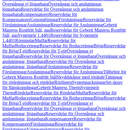
Övergångar ej löstagbara
Övergångar och anslutningar,
löstagbara
Reservdelar för Övergångar och anslutningar,
löstagbara
Kompensatorer
Reservdelar för
Kompensatorer
Genomföringar
Förslutningar
Reservdelar för
Förslutningar
Anslutningar
Reservdelar för Anslutningar
Geberit
Mapress Rostfritt Stål, gas
Reservdelar för Geberit Mapress Rostfritt
Stål, gas
Systemrör 1.4401
Reservdelar för Systemrör
1.4401
Rörnipplar
Muffar
Reservdelar för
Muffar
Reduceringar
Reservdelar för Reduceringar
Böjar
Reservdelar
för Böjar
T-rör
Reservdelar för T-rör
Övergångar ej
löstagbara
Reservdelar för Övergångar ej löstagbara
Övergångar och
anslutningar, löstagbara
Reservdelar för Övergångar och
anslutningar, löstagbara
Förslutningar
Reservdelar för
Förslutningar
Anslutningar
Reservdelar för Anslutningar
Tillbehör för
Geberit Mapress Rostfritt Stål
Skyddskåpor med rörände
Tätningar
för rörledningar och rördelar
Rörfästen
Systempackningar
Set skruv
för flänskopplingar
Geberit Mapress Therm
Systemrör
Therm
Rördelar
Reservdelar för Rördelar
Muffar
Reservdelar för
Muffar
Reduceringar
Reservdelar för Reduceringar
Böjar
Reservdelar
för Böjar
T-rör
Reservdelar för T-rör
Övergångar ej
löstagbara
Reservdelar för Övergångar ej löstagbara
Övergångar och
anslutningar, löstagbara
Reservdelar för Övergångar och
anslutningar, löstagbara
Kompensatorer
Reservdelar för
Kompensatorer
Förslutningar
Reservdelar för
Förslutningar
Värmeanslutningar
Reservdelar för