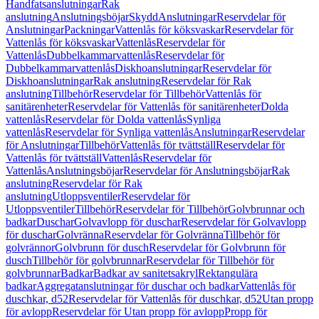
Handfatsanslutningar
Rak
anslutning
Anslutningsböjar
Skydd
Anslutningar
Reservdelar för
Anslutningar
Packningar
Vattenlås för köksvaskar
Reservdelar för
Vattenlås för köksvaskar
Vattenlås
Reservdelar för
Vattenlås
Dubbelkammarvattenlås
Reservdelar för
Dubbelkammarvattenlås
Diskhoanslutningar
Reservdelar för
Diskhoanslutningar
Rak anslutning
Reservdelar för Rak
anslutning
Tillbehör
Reservdelar för Tillbehör
Vattenlås för
sanitärenheter
Reservdelar för Vattenlås för sanitärenheter
Dolda
vattenlås
Reservdelar för Dolda vattenlås
Synliga
vattenlås
Reservdelar för Synliga vattenlås
Anslutningar
Reservdelar
för Anslutningar
Tillbehör
Vattenlås för tvättställ
Reservdelar för
Vattenlås för tvättställ
Vattenlås
Reservdelar för
Vattenlås
Anslutningsböjar
Reservdelar för Anslutningsböjar
Rak
anslutning
Reservdelar för Rak
anslutning
Utloppsventiler
Reservdelar för
Utloppsventiler
Tillbehör
Reservdelar för Tillbehör
Golvbrunnar och
badkar
Duschar
Golvavlopp för duschar
Reservdelar för Golvavlopp
för duschar
Golvränna
Reservdelar för Golvränna
Tillbehör för
golvrännor
Golvbrunn för dusch
Reservdelar för Golvbrunn för
dusch
Tillbehör för golvbrunnar
Reservdelar för Tillbehör för
golvbrunnar
Badkar
Badkar av sanitetsakryl
Rektangulära
badkar
Aggregatanslutningar för duschar och badkar
Vattenlås för
duschkar, d52
Reservdelar för Vattenlås för duschkar, d52
Utan propp
för avlopp
Reservdelar för Utan propp för avlopp
Propp för