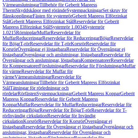
Värmeanslutningar
Tillbehör för Geberit Mapress
Therm
Skyddskåpor med rörände
Systempackningar
Set skruv för
flänskopplingar
Fästen för systemrör
Geberit Mapress Elförzinkat
Stål
Geberit Mapress Elförzinkat Stål
Reservdelar för Geberit
Mapress Elförzinkat Stål
Systemrör 1.0034
Systemrör
1.0215
Rörnipplar
Muffar
Reservdelar för
Muffar
Reduceringar
Reservdelar för Reduceringar
Böjar
Reservdelar
för Böjar
T-rör
Reservdelar för T-rör
Korsrör
Reservdelar för
Korsrör
Övergångar ej löstagbara
Reservdelar för Övergångar ej
löstagbara
Övergångar och anslutningar, löstagbara
Reservdelar för
Övergångar och anslutningar, löstagbara
Kompensatorer
Reservdelar
för Kompensatorer
Förslutningar
Reservdelar för Förslutningar
Muffar
för värme
Reservdelar för Muffar för
värme
Värmeanslutningar
Reservdelar för
Värmeanslutningar
Tillbehör för Geberit Mapress Elförzinkat
Stål
Tätningar för rörledningar och
rördelar
Rörfästen
Systempackningar
Geberit Mapress Koppar
Geberit
Mapress Koppar
Reservdelar för Geberit Mapress
Koppar
Muffar
Reservdelar för Muffar
Reduceringar
Reservdelar för
Reduceringar
Böjar
Reservdelar för Böjar
T-rör
Reservdelar för T-
rör
Invändig cirkulation
Reservdelar för Invändig
cirkulation
Korsrör
Reservdelar för Korsrör
Övergångar ej
löstagbara
Reservdelar för Övergångar ej löstagbara
Övergångar och
anslutningar, löstagbara
Reservdelar för Övergångar och
anslutningar, löstagbara
Förslutningar
Reservdelar för