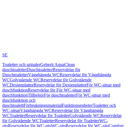
SE
Toaletter och urinaler
Geberit AquaClean
duschtoaletter
Duschtoaletter
Reservdelar för
Duschtoaletter
Vägghängda WC
Reservdelar för Vägghängda
WC
Golvstående WC
Reservdelar för Golvstående
WC
Designplattor
Reservdelar för Designplattor
För WC-sitsar med
duschfunktion
Reservdelar för För WC-sitsar med
duschfunktion
Tillbehör
För duschtoaletter
För WC-sitsar med
duschfunktion och
duschtoalett
Förbrukningsmaterial
Funktionsenheter
Toaletter och
WC-sitsar
Vägghängda WC
Reservdelar för Vägghängda
WC
Toaletter
Reservdelar för Toaletter
Golvstående WC
Reservdelar
för Golvstående WC
Toaletter
Reservdelar för Toaletter
WC-
sits
Reservdelar för WC-sits
WC-sits
Reservdelar för WC-sits
Comfort