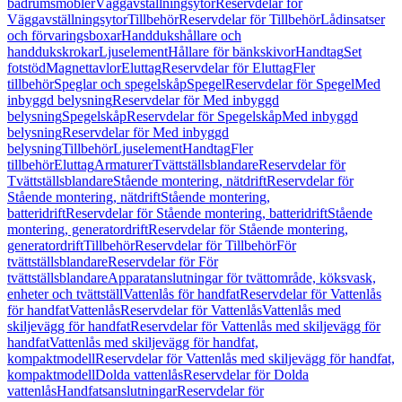
badrumsmöbler
Väggavställningsytor
Reservdelar för
Väggavställningsytor
Tillbehör
Reservdelar för Tillbehör
Lådinsatser
och förvaringsboxar
Handdukshållare och
handdukskrokar
Ljuselement
Hållare för bänkskivor
Handtag
Set
fotstöd
Magnettavlor
Eluttag
Reservdelar för Eluttag
Fler
tillbehör
Speglar och spegelskåp
Spegel
Reservdelar för Spegel
Med
inbyggd belysning
Reservdelar för Med inbyggd
belysning
Spegelskåp
Reservdelar för Spegelskåp
Med inbyggd
belysning
Reservdelar för Med inbyggd
belysning
Tillbehör
Ljuselement
Handtag
Fler
tillbehör
Eluttag
Armaturer
Tvättställsblandare
Reservdelar för
Tvättställsblandare
Stående montering, nätdrift
Reservdelar för
Stående montering, nätdrift
Stående montering,
batteridrift
Reservdelar för Stående montering, batteridrift
Stående
montering, generatordrift
Reservdelar för Stående montering,
generatordrift
Tillbehör
Reservdelar för Tillbehör
För
tvättställsblandare
Reservdelar för För
tvättställsblandare
Apparatanslutningar för tvättområde, köksvask,
enheter och tvättställ
Vattenlås för handfat
Reservdelar för Vattenlås
för handfat
Vattenlås
Reservdelar för Vattenlås
Vattenlås med
skiljevägg för handfat
Reservdelar för Vattenlås med skiljevägg för
handfat
Vattenlås med skiljevägg för handfat,
kompaktmodell
Reservdelar för Vattenlås med skiljevägg för handfat,
kompaktmodell
Dolda vattenlås
Reservdelar för Dolda
vattenlås
Handfatsanslutningar
Reservdelar för