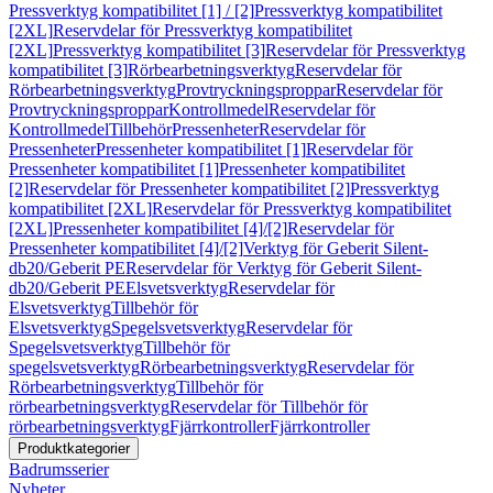
Pressverktyg kompatibilitet [1] / [2]
Pressverktyg kompatibilitet
[2XL]
Reservdelar för Pressverktyg kompatibilitet
[2XL]
Pressverktyg kompatibilitet [3]
Reservdelar för Pressverktyg
kompatibilitet [3]
Rörbearbetningsverktyg
Reservdelar för
Rörbearbetningsverktyg
Provtryckningsproppar
Reservdelar för
Provtryckningsproppar
Kontrollmedel
Reservdelar för
Kontrollmedel
Tillbehör
Pressenheter
Reservdelar för
Pressenheter
Pressenheter kompatibilitet [1]
Reservdelar för
Pressenheter kompatibilitet [1]
Pressenheter kompatibilitet
[2]
Reservdelar för Pressenheter kompatibilitet [2]
Pressverktyg
kompatibilitet [2XL]
Reservdelar för Pressverktyg kompatibilitet
[2XL]
Pressenheter kompatibilitet [4]/[2]
Reservdelar för
Pressenheter kompatibilitet [4]/[2]
Verktyg för Geberit Silent-
db20/Geberit PE
Reservdelar för Verktyg för Geberit Silent-
db20/Geberit PE
Elsvetsverktyg
Reservdelar för
Elsvetsverktyg
Tillbehör för
Elsvetsverktyg
Spegelsvetsverktyg
Reservdelar för
Spegelsvetsverktyg
Tillbehör för
spegelsvetsverktyg
Rörbearbetningsverktyg
Reservdelar för
Rörbearbetningsverktyg
Tillbehör för
rörbearbetningsverktyg
Reservdelar för Tillbehör för
rörbearbetningsverktyg
Fjärrkontroller
Fjärrkontroller
Produktkategorier
Badrumsserier
Nyheter