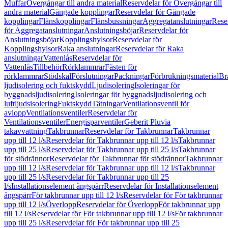
Muffar
Övergångar till andra material
Reservdelar för Övergångar till
andra material
Gängade kopplingar
Reservdelar för Gängade
kopplingar
Flänskopplingar
Flänsbussningar
Aggregatanslutningar
Rese
för Aggregatanslutningar
Anslutningsböjar
Reservdelar för
Anslutningsböjar
Kopplingshylsor
Reservdelar för
Kopplingshylsor
Raka anslutningar
Reservdelar för Raka
anslutningar
Vattenlås
Reservdelar för
Vattenlås
Tillbehör
Rörklammrar
Fästen för
rörklammrar
Stödskal
Förslutningar
Packningar
Förbrukningsmaterial
Br
ljudisolering och fuktskydd
Ljudisolering
Isoleringar för
byggnadsljudisolering
Isoleringar för byggnadsljudisolering och
luftljudsisolering
Fuktskydd
Tätningar
Ventilationsventil för
avlopp
Ventilationsventiler
Reservdelar för
Ventilationsventiler
Energisparventiler
Geberit Pluvia
takavvattning
Takbrunnar
Reservdelar för Takbrunnar
Takbrunnar
upp till 12 l/s
Reservdelar för Takbrunnar upp till 12 l/s
Takbrunnar
upp till 25 l/s
Reservdelar för Takbrunnar upp till 25 l/s
Takbrunnar
för stödrännor
Reservdelar för Takbrunnar för stödrännor
Takbrunnar
upp till 12 l/s
Reservdelar för Takbrunnar upp till 12 l/s
Takbrunnar
upp till 25 l/s
Reservdelar för Takbrunnar upp till 25
l/s
Installationselement ångspärr
Reservdelar för Installationselement
ångspärr
För takbrunnar upp till 12 l/s
Reservdelar för För takbrunnar
upp till 12 l/s
Överlopp
Reservdelar för Överlopp
För takbrunnar upp
till 12 l/s
Reservdelar för För takbrunnar upp till 12 l/s
För takbrunnar
upp till 25 l/s
Reservdelar för För takbrunnar upp till 25