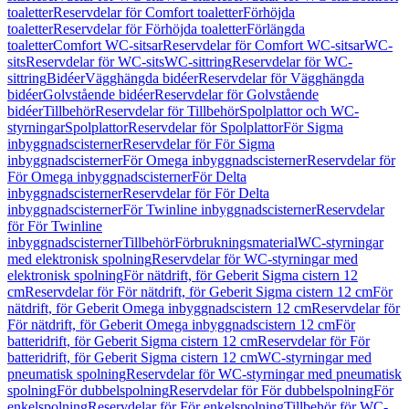
toaletter
Reservdelar för Comfort toaletter
Förhöjda
toaletter
Reservdelar för Förhöjda toaletter
Förlängda
toaletter
Comfort WC-sitsar
Reservdelar för Comfort WC-sitsar
WC-
sits
Reservdelar för WC-sits
WC-sittring
Reservdelar för WC-
sittring
Bidéer
Vägghängda bidéer
Reservdelar för Vägghängda
bidéer
Golvstående bidéer
Reservdelar för Golvstående
bidéer
Tillbehör
Reservdelar för Tillbehör
Spolplattor och WC-
styrningar
Spolplattor
Reservdelar för Spolplattor
För Sigma
inbyggnadscisterner
Reservdelar för För Sigma
inbyggnadscisterner
För Omega inbyggnadscisterner
Reservdelar för
För Omega inbyggnadscisterner
För Delta
inbyggnadscisterner
Reservdelar för För Delta
inbyggnadscisterner
För Twinline inbyggnadscisterner
Reservdelar
för För Twinline
inbyggnadscisterner
Tillbehör
Förbrukningsmaterial
WC-styrningar
med elektronisk spolning
Reservdelar för WC-styrningar med
elektronisk spolning
För nätdrift, för Geberit Sigma cistern 12
cm
Reservdelar för För nätdrift, för Geberit Sigma cistern 12 cm
För
nätdrift, för Geberit Omega inbyggnadscistern 12 cm
Reservdelar för
För nätdrift, för Geberit Omega inbyggnadscistern 12 cm
För
batteridrift, för Geberit Sigma cistern 12 cm
Reservdelar för För
batteridrift, för Geberit Sigma cistern 12 cm
WC-styrningar med
pneumatisk spolning
Reservdelar för WC-styrningar med pneumatisk
spolning
För dubbelspolning
Reservdelar för För dubbelspolning
För
enkelspolning
Reservdelar för För enkelspolning
Tillbehör för WC-