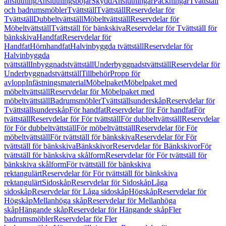
anslutning
Anslutningsböjar
Skydd
Anslutningar
Packningar
Tvättställ
och badrumsmöbler
Tvättställ
Tvättställ
Reservdelar för
Tvättställ
Dubbeltvättställ
Möbeltvättställ
Reservdelar för
Möbeltvättställ
Tvättställ för bänkskiva
Reservdelar för Tvättställ för
bänkskiva
Handfat
Reservdelar för
Handfat
Hörnhandfat
Halvinbyggda tvättställ
Reservdelar för
Halvinbyggda
tvättställ
Inbyggnadstvättställ
Underbyggnadstvättställ
Reservdelar för
Underbyggnadstvättställ
Tillbehör
Propp för
avlopp
Infästningsmaterial
Möbelpaket
Möbelpaket med
möbeltvättställ
Reservdelar för Möbelpaket med
möbeltvättställ
Badrumsmöbler
Tvättställsunderskåp
Reservdelar för
Tvättställsunderskåp
För handfat
Reservdelar för För handfat
För
tvättställ
Reservdelar för För tvättställ
För dubbeltvättställ
Reservdelar
för För dubbeltvättställ
För möbeltvättställ
Reservdelar för För
möbeltvättställ
För tvättställ för bänkskiva
Reservdelar för För
tvättställ för bänkskiva
Bänkskivor
Reservdelar för Bänkskivor
För
tvättställ för bänkskiva skålform
Reservdelar för För tvättställ för
bänkskiva skålform
För tvättställ för bänkskiva
rektangulärt
Reservdelar för För tvättställ för bänkskiva
rektangulärt
Sidoskåp
Reservdelar för Sidoskåp
Låga
sidoskåp
Reservdelar för Låga sidoskåp
Högskåp
Reservdelar för
Högskåp
Mellanhöga skåp
Reservdelar för Mellanhöga
skåp
Hängande skåp
Reservdelar för Hängande skåp
Fler
badrumsmöbler
Reservdelar för Fler