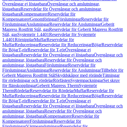
Övergångar ej löstagbara
Övergångar och anslutningar,
löstagbara
Reservdelar för Övergångar och anslutningar,
löstagbara
Kompensatorer
Reservdelar för
Kompensatorer
Genomföringar
Förslutningar
Reservdelar för
Förslutningar
Anslutningar
Reservdelar för Anslutningar
Geberit
Mapress Rostfritt Stål, gas
Reservdelar för Geberit Mapress Rostfritt
Stål, gas
Systemrör 1.4401
Reservdelar för Systemrör
1.4401
Rörnipplar
Muffar
Reservdelar för
Muffar
Reduceringar
Reservdelar för Reduceringar
Böjar
Reservdelar
för Böjar
T-rör
Reservdelar för T-rör
Övergångar ej
löstagbara
Reservdelar för Övergångar ej löstagbara
Övergångar och
anslutningar, löstagbara
Reservdelar för Övergångar och
anslutningar, löstagbara
Förslutningar
Reservdelar för
Förslutningar
Anslutningar
Reservdelar för Anslutningar
Tillbehör för
Geberit Mapress Rostfritt Stål
Skyddskåpor med rörände
Tätningar
för rörledningar och rördelar
Rörfästen
Systempackningar
Set skruv
för flänskopplingar
Geberit Mapress Therm
Systemrör
Therm
Rördelar
Reservdelar för Rördelar
Muffar
Reservdelar för
Muffar
Reduceringar
Reservdelar för Reduceringar
Böjar
Reservdelar
för Böjar
T-rör
Reservdelar för T-rör
Övergångar ej
löstagbara
Reservdelar för Övergångar ej löstagbara
Övergångar och
anslutningar, löstagbara
Reservdelar för Övergångar och
anslutningar, löstagbara
Kompensatorer
Reservdelar för
Kompensatorer
Förslutningar
Reservdelar för
Förslutningar
Värmeanslutningar
Reservdelar för