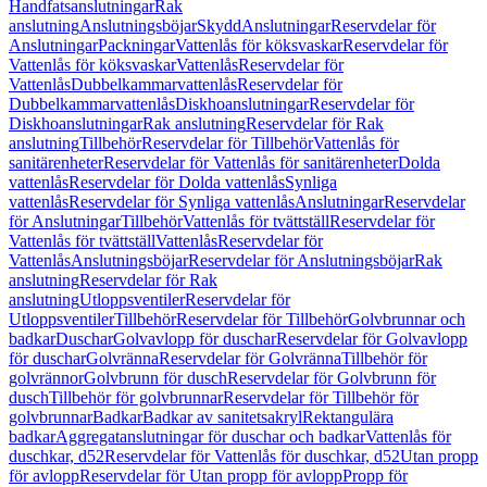
Handfatsanslutningar
Rak
anslutning
Anslutningsböjar
Skydd
Anslutningar
Reservdelar för
Anslutningar
Packningar
Vattenlås för köksvaskar
Reservdelar för
Vattenlås för köksvaskar
Vattenlås
Reservdelar för
Vattenlås
Dubbelkammarvattenlås
Reservdelar för
Dubbelkammarvattenlås
Diskhoanslutningar
Reservdelar för
Diskhoanslutningar
Rak anslutning
Reservdelar för Rak
anslutning
Tillbehör
Reservdelar för Tillbehör
Vattenlås för
sanitärenheter
Reservdelar för Vattenlås för sanitärenheter
Dolda
vattenlås
Reservdelar för Dolda vattenlås
Synliga
vattenlås
Reservdelar för Synliga vattenlås
Anslutningar
Reservdelar
för Anslutningar
Tillbehör
Vattenlås för tvättställ
Reservdelar för
Vattenlås för tvättställ
Vattenlås
Reservdelar för
Vattenlås
Anslutningsböjar
Reservdelar för Anslutningsböjar
Rak
anslutning
Reservdelar för Rak
anslutning
Utloppsventiler
Reservdelar för
Utloppsventiler
Tillbehör
Reservdelar för Tillbehör
Golvbrunnar och
badkar
Duschar
Golvavlopp för duschar
Reservdelar för Golvavlopp
för duschar
Golvränna
Reservdelar för Golvränna
Tillbehör för
golvrännor
Golvbrunn för dusch
Reservdelar för Golvbrunn för
dusch
Tillbehör för golvbrunnar
Reservdelar för Tillbehör för
golvbrunnar
Badkar
Badkar av sanitetsakryl
Rektangulära
badkar
Aggregatanslutningar för duschar och badkar
Vattenlås för
duschkar, d52
Reservdelar för Vattenlås för duschkar, d52
Utan propp
för avlopp
Reservdelar för Utan propp för avlopp
Propp för