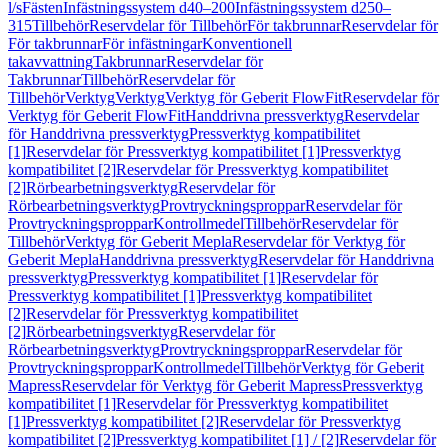
l/s
Fästen
Infästningssystem d40–200
Infästningssystem d250–
315
Tillbehör
Reservdelar för Tillbehör
För takbrunnar
Reservdelar för
För takbrunnar
För infästningar
Konventionell
takavvattning
Takbrunnar
Reservdelar för
Takbrunnar
Tillbehör
Reservdelar för
Tillbehör
Verktyg
Verktyg
Verktyg för Geberit FlowFit
Reservdelar för
Verktyg för Geberit FlowFit
Handdrivna pressverktyg
Reservdelar
för Handdrivna pressverktyg
Pressverktyg kompatibilitet
[1]
Reservdelar för Pressverktyg kompatibilitet [1]
Pressverktyg
kompatibilitet [2]
Reservdelar för Pressverktyg kompatibilitet
[2]
Rörbearbetningsverktyg
Reservdelar för
Rörbearbetningsverktyg
Provtryckningsproppar
Reservdelar för
Provtryckningsproppar
Kontrollmedel
Tillbehör
Reservdelar för
Tillbehör
Verktyg för Geberit Mepla
Reservdelar för Verktyg för
Geberit Mepla
Handdrivna pressverktyg
Reservdelar för Handdrivna
pressverktyg
Pressverktyg kompatibilitet [1]
Reservdelar för
Pressverktyg kompatibilitet [1]
Pressverktyg kompatibilitet
[2]
Reservdelar för Pressverktyg kompatibilitet
[2]
Rörbearbetningsverktyg
Reservdelar för
Rörbearbetningsverktyg
Provtryckningsproppar
Reservdelar för
Provtryckningsproppar
Kontrollmedel
Tillbehör
Verktyg för Geberit
Mapress
Reservdelar för Verktyg för Geberit Mapress
Pressverktyg
kompatibilitet [1]
Reservdelar för Pressverktyg kompatibilitet
[1]
Pressverktyg kompatibilitet [2]
Reservdelar för Pressverktyg
kompatibilitet [2]
Pressverktyg kompatibilitet [1] / [2]
Reservdelar för