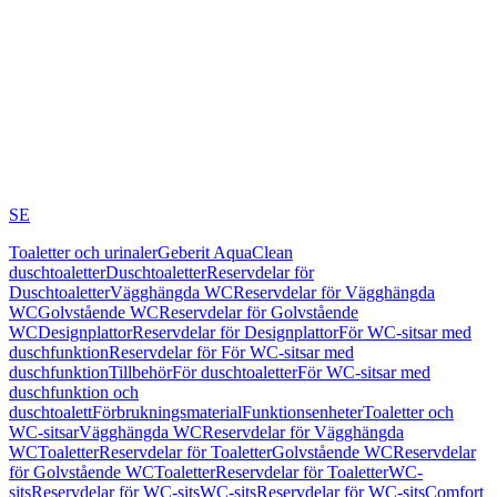
SE
Toaletter och urinaler
Geberit AquaClean
duschtoaletter
Duschtoaletter
Reservdelar för
Duschtoaletter
Vägghängda WC
Reservdelar för Vägghängda
WC
Golvstående WC
Reservdelar för Golvstående
WC
Designplattor
Reservdelar för Designplattor
För WC-sitsar med
duschfunktion
Reservdelar för För WC-sitsar med
duschfunktion
Tillbehör
För duschtoaletter
För WC-sitsar med
duschfunktion och
duschtoalett
Förbrukningsmaterial
Funktionsenheter
Toaletter och
WC-sitsar
Vägghängda WC
Reservdelar för Vägghängda
WC
Toaletter
Reservdelar för Toaletter
Golvstående WC
Reservdelar
för Golvstående WC
Toaletter
Reservdelar för Toaletter
WC-
sits
Reservdelar för WC-sits
WC-sits
Reservdelar för WC-sits
Comfort