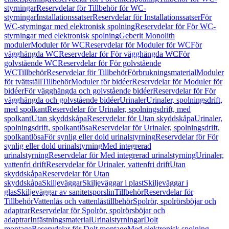
styrningar
Reservdelar för Tillbehör för WC-
styrningar
Installationssatser
Reservdelar för Installationssatser
För
WC-styrningar med elektronisk spolning
Reservdelar för För WC-
styrningar med elektronisk spolning
Geberit Monolith
moduler
Moduler för WC
Reservdelar för Moduler för WC
För
vägghängda WC
Reservdelar för För vägghängda WC
För
golvstående WC
Reservdelar för För golvstående
WC
Tillbehör
Reservdelar för Tillbehör
Förbrukningsmaterial
Moduler
för tvättställ
Tillbehör
Moduler för bidéer
Reservdelar för Moduler för
bidéer
För vägghängda och golvstående bidéer
Reservdelar för För
vägghängda och golvstående bidéer
Urinaler
Urinaler, spolningsdrift,
med spolkant
Reservdelar för Urinaler, spolningsdrift, med
spolkant
Utan skyddskåpa
Reservdelar för Utan skyddskåpa
Urinaler,
spolningsdrift, spolkantlösa
Reservdelar för Urinaler, spolningsdrift,
spolkantlösa
För synlig eller dold urinalstyrning
Reservdelar för För
synlig eller dold urinalstyrning
Med integrerad
urinalstyrning
Reservdelar för Med integrerad urinalstyrning
Urinaler,
vattenfri drift
Reservdelar för Urinaler, vattenfri drift
Utan
skyddskåpa
Reservdelar för Utan
skyddskåpa
Skiljeväggar
Skiljeväggar i plast
Skiljeväggar i
glas
Skiljeväggar av sanitetsporslin
Tillbehör
Reservdelar för
Tillbehör
Vattenlås och vattenlåstillbehör
Spolrör, spolrörsböjar och
adaptrar
Reservdelar för Spolrör, spolrörsböjar och
adaptrar
Infästningsmaterial
Urinalstyrningar
Dolt
montage
Reservdelar för Dolt montage
Med elektronisk spolning,