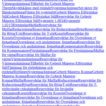
Värmeanslutningar
Tillbehör för Geberit Mapress
Therm
Skyddskåpor med rörände
Systempackningar
Set skruv för
flänskopplingar
Fästen för systemrör
Geberit Mapress Elförzinkat
Stål
Geberit Mapress Elförzinkat Stål
Reservdelar för Geberit
Mapress Elförzinkat Stål
Systemrör 1.0034
Systemrör
1.0215
Rörnipplar
Muffar
Reservdelar för
Muffar
Reduceringar
Reservdelar för Reduceringar
Böjar
Reservdelar
för Böjar
T-rör
Reservdelar för T-rör
Korsrör
Reservdelar för
Korsrör
Övergångar ej löstagbara
Reservdelar för Övergångar ej
löstagbara
Övergångar och anslutningar, löstagbara
Reservdelar för
Övergångar och anslutningar, löstagbara
Kompensatorer
Reservdelar
för Kompensatorer
Förslutningar
Reservdelar för Förslutningar
Muffar
för värme
Reservdelar för Muffar för
värme
Värmeanslutningar
Reservdelar för
Värmeanslutningar
Tillbehör för Geberit Mapress Elförzinkat
Stål
Tätningar för rörledningar och
rördelar
Rörfästen
Systempackningar
Geberit Mapress Koppar
Geberit
Mapress Koppar
Reservdelar för Geberit Mapress
Koppar
Muffar
Reservdelar för Muffar
Reduceringar
Reservdelar för
Reduceringar
Böjar
Reservdelar för Böjar
T-rör
Reservdelar för T-
rör
Invändig cirkulation
Reservdelar för Invändig
cirkulation
Korsrör
Reservdelar för Korsrör
Övergångar ej
löstagbara
Reservdelar för Övergångar ej löstagbara
Övergångar och
anslutningar, löstagbara
Reservdelar för Övergångar och
anslutningar, löstagbara
Förslutningar
Reservdelar för