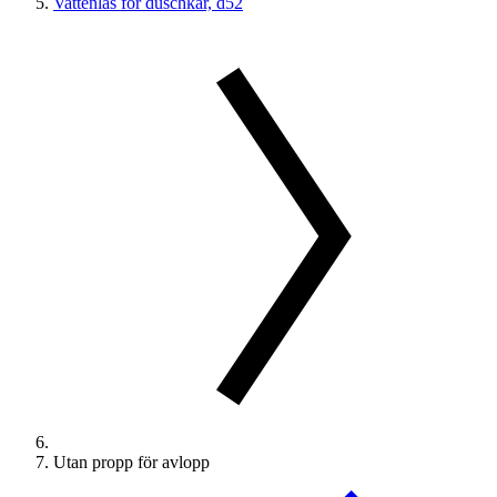
Vattenlås för duschkar, d52
Utan propp för avlopp