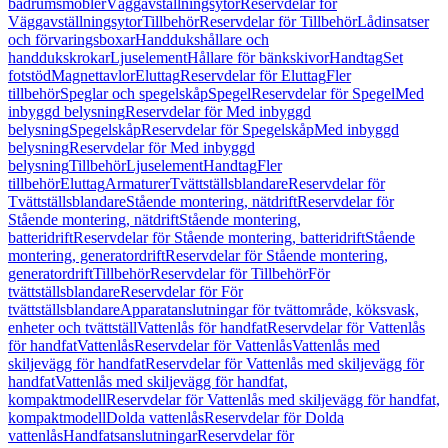
badrumsmöbler
Väggavställningsytor
Reservdelar för
Väggavställningsytor
Tillbehör
Reservdelar för Tillbehör
Lådinsatser
och förvaringsboxar
Handdukshållare och
handdukskrokar
Ljuselement
Hållare för bänkskivor
Handtag
Set
fotstöd
Magnettavlor
Eluttag
Reservdelar för Eluttag
Fler
tillbehör
Speglar och spegelskåp
Spegel
Reservdelar för Spegel
Med
inbyggd belysning
Reservdelar för Med inbyggd
belysning
Spegelskåp
Reservdelar för Spegelskåp
Med inbyggd
belysning
Reservdelar för Med inbyggd
belysning
Tillbehör
Ljuselement
Handtag
Fler
tillbehör
Eluttag
Armaturer
Tvättställsblandare
Reservdelar för
Tvättställsblandare
Stående montering, nätdrift
Reservdelar för
Stående montering, nätdrift
Stående montering,
batteridrift
Reservdelar för Stående montering, batteridrift
Stående
montering, generatordrift
Reservdelar för Stående montering,
generatordrift
Tillbehör
Reservdelar för Tillbehör
För
tvättställsblandare
Reservdelar för För
tvättställsblandare
Apparatanslutningar för tvättområde, köksvask,
enheter och tvättställ
Vattenlås för handfat
Reservdelar för Vattenlås
för handfat
Vattenlås
Reservdelar för Vattenlås
Vattenlås med
skiljevägg för handfat
Reservdelar för Vattenlås med skiljevägg för
handfat
Vattenlås med skiljevägg för handfat,
kompaktmodell
Reservdelar för Vattenlås med skiljevägg för handfat,
kompaktmodell
Dolda vattenlås
Reservdelar för Dolda
vattenlås
Handfatsanslutningar
Reservdelar för