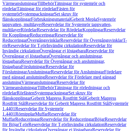
Värmeanslutningar
Tillbehör
Tätningar för systemrör och
rördelar
Tätningar för rördelar
Fästen för
systemrör
Systempackningar
Set skruv för
flänskopplingar
Förbrukningsmaterial
Geberit Mepla
Systemrör
tappvatten, multilayer
Reservdelar för Systemrör tappvatten,
multilayer
Rördelar
Reservdelar för Rördelar
Kopplingar
Reservdelar
för Kopplingar
Reduceringar
Reservdelar för
Reduceringar
Övergångsvinklar
Reservdelar för Övergångsvinklar
T-
rör
Reservdelar för T-rör
Invändig cirkulation
Reservdelar för
Invändig cirkulation
Övergångar ej löstagbara
Reservdelar för
Övergångar ej löstagbara
Övergångar och anslutningar,
löstagbara
Reservdelar för Övergångar och anslutningar,
löstagbara
Förslutningar
Reservdelar för
Förslutningar
Anslutningar
Reservdelar för Anslutningar
Fördelare
med gängad anslutning
Reservdelar för Fördelare med gängad
anslutning
Värmeanslutningar
Reservdelar för
Värmeanslutningar
Tillbehör
Tätningar för rörledningar och
rördelar
Rörfästen
Systempackningar
Set skruv för
flänskopplingar
Geberit Mapress Rostfritt Stål
Geberit Mapress
Rostfritt Stål
Reservdelar för Geberit Mapress Rostfritt Stål
Systemrör
1.4401
Reservdelar för Systemrör
1.4401
Rörnipplar
Muffar
Reservdelar för
Muffar
Reduceringar
Reservdelar för Reduceringar
Böjar
Reservdelar
för Böjar
T-rör
Reservdelar för T-rör
Invändig cirkulation
Reservdelar
för Invändig cirkulation
Övergångar ej löstagbara
Reservdelar för