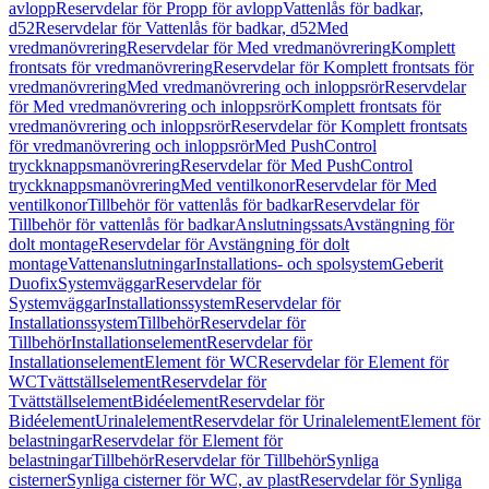
avlopp
Reservdelar för Propp för avlopp
Vattenlås för badkar,
d52
Reservdelar för Vattenlås för badkar, d52
Med
vredmanövrering
Reservdelar för Med vredmanövrering
Komplett
frontsats för vredmanövrering
Reservdelar för Komplett frontsats för
vredmanövrering
Med vredmanövrering och inloppsrör
Reservdelar
för Med vredmanövrering och inloppsrör
Komplett frontsats för
vredmanövrering och inloppsrör
Reservdelar för Komplett frontsats
för vredmanövrering och inloppsrör
Med PushControl
tryckknappsmanövrering
Reservdelar för Med PushControl
tryckknappsmanövrering
Med ventilkonor
Reservdelar för Med
ventilkonor
Tillbehör för vattenlås för badkar
Reservdelar för
Tillbehör för vattenlås för badkar
Anslutningssats
Avstängning för
dolt montage
Reservdelar för Avstängning för dolt
montage
Vattenanslutningar
Installations- och spolsystem
Geberit
Duofix
Systemväggar
Reservdelar för
Systemväggar
Installationssystem
Reservdelar för
Installationssystem
Tillbehör
Reservdelar för
Tillbehör
Installationselement
Reservdelar för
Installationselement
Element för WC
Reservdelar för Element för
WC
Tvättställselement
Reservdelar för
Tvättställselement
Bidéelement
Reservdelar för
Bidéelement
Urinalelement
Reservdelar för Urinalelement
Element för
belastningar
Reservdelar för Element för
belastningar
Tillbehör
Reservdelar för Tillbehör
Synliga
cisterner
Synliga cisterner för WC, av plast
Reservdelar för Synliga