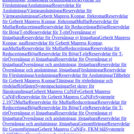
Förslutningar
Anslutningar
Reservdelar för
Anslutningar
Värmeanslutningar
Reservdelar för
Värmeanslutningar
Geberit Mapress Koppar, förkromat
Reservdelar
för Geberit Mapress Koppar, förkromat
Muffar
Reservdelar för
Muffar
Reduceringar
Reservdelar för Reduceringar
Böjar
Reservdelar
för Böjar
T-rör
Reservdelar för T-rör
Övergångar ej
löstagbara
Reservdelar för Övergångar ej löstagbara
Geberit Mapress
Koppar, gas
Reservdelar för Geberit Mapress Koppar,
gas
Muffar
Reservdelar för Muffar
Reduceringar
Reservdelar för
Reduceringar
Böjar
Reservdelar för Böjar
T-rör
Reservdelar för T-
rör
Övergångar ej löstagbara
Reservdelar för Övergångar ej
löstagbara
Övergångar och anslutningar, löstagbara
Reservdelar för
Övergångar och anslutningar, löstagbara
Förslutningar
Reservdelar
för Förslutningar
Anslutningar
Reservdelar för Anslutningar
Tillbehör
för Geberit Mapress Koppar
Tätningar för rörledningar och
rördelar
Rörfästen
Systempackningar
Set skruv för
flänskopplingar
Geberit Mapress CuNiFe
Geberit Mapress
CuNiFe
Reservdelar för Geberit Mapress CuNiFe
Systemrör
2.1972
Muffar
Reservdelar för Muffar
Reduceringar
Reservdelar för
Reduceringar
Böjar
Reservdelar för Böjar
T-rör
Reservdelar för T-
rör
Övergångar ej löstagbara
Reservdelar för Övergångar ej
löstagbara
Övergångar och anslutningar, löstagbara
Reservdelar för
Övergångar och anslutningar, löstagbara
Genomföringar
Reservdelar
för Genomföringar
Geberit Mapress CuNiFe, FKM blå
Systemrör