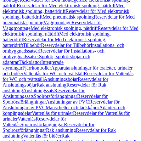
nätdrift
Reservdelar för Med elektronisk spolning, nätdrift
Med
elektronisk spolning, batteridrift
Reservdelar för Med elektronisk
spolning, batteridrift
Med pneumatisk spolning
Reservdelar för Med
pneumatisk spolning
Väggmontage
Reservdelar för
Väggmontage
Med elektronisk spolning, nätdrift
Reservdelar för Med
elektronisk spolning, nätdrift
Med elektronisk spolning,
batteridrift
Reservdelar för Med elektronisk spolning,
batteridrift
Tillbehör
Reservdelar för Tillbehör
Installations- och
ombyggnadssatser
Reservdelar för Installations- och
ombyggnadssatser
Spolrör, spolrörsböjar och
adaptrar
Täckplattor
Integrerade
styrningar
Fjärrkontroller
Apparatanslutningar för toaletter, urinaler
och bidéer
Vattenlås för WC och tvättställ
Reservdelar för Vattenlås
för WC och tvättställ
Anslutningsböjar
Reservdelar för
Anslutningsböjar
Rak anslutning
Reservdelar för Rak
anslutning
Anslutningssats
Reservdelar för
Anslutningssats
Spolrörsförlängningar
Reservdelar för
Spolrörsförlängningar
Anslutningar av PVC
Reservdelar för
Anslutningar av PVC
Manschetter och täckkåpor
Adapter- och
kopplingsdelar
Vattenlås för urinaler
Reservdelar för Vattenlås för
urinaler
Vattenlås
Reservdelar för
Vattenlås
Spolrörsförlängningar
Reservdelar för
Spolrörsförlängningar
Rak anslutning
Reservdelar för Rak
anslutning
Vattenlås för bidéer
Rak