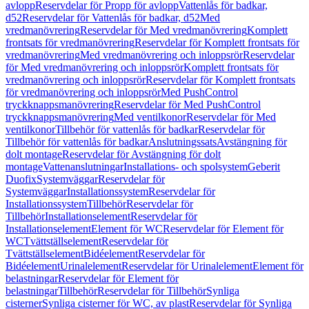
avlopp
Reservdelar för Propp för avlopp
Vattenlås för badkar,
d52
Reservdelar för Vattenlås för badkar, d52
Med
vredmanövrering
Reservdelar för Med vredmanövrering
Komplett
frontsats för vredmanövrering
Reservdelar för Komplett frontsats för
vredmanövrering
Med vredmanövrering och inloppsrör
Reservdelar
för Med vredmanövrering och inloppsrör
Komplett frontsats för
vredmanövrering och inloppsrör
Reservdelar för Komplett frontsats
för vredmanövrering och inloppsrör
Med PushControl
tryckknappsmanövrering
Reservdelar för Med PushControl
tryckknappsmanövrering
Med ventilkonor
Reservdelar för Med
ventilkonor
Tillbehör för vattenlås för badkar
Reservdelar för
Tillbehör för vattenlås för badkar
Anslutningssats
Avstängning för
dolt montage
Reservdelar för Avstängning för dolt
montage
Vattenanslutningar
Installations- och spolsystem
Geberit
Duofix
Systemväggar
Reservdelar för
Systemväggar
Installationssystem
Reservdelar för
Installationssystem
Tillbehör
Reservdelar för
Tillbehör
Installationselement
Reservdelar för
Installationselement
Element för WC
Reservdelar för Element för
WC
Tvättställselement
Reservdelar för
Tvättställselement
Bidéelement
Reservdelar för
Bidéelement
Urinalelement
Reservdelar för Urinalelement
Element för
belastningar
Reservdelar för Element för
belastningar
Tillbehör
Reservdelar för Tillbehör
Synliga
cisterner
Synliga cisterner för WC, av plast
Reservdelar för Synliga