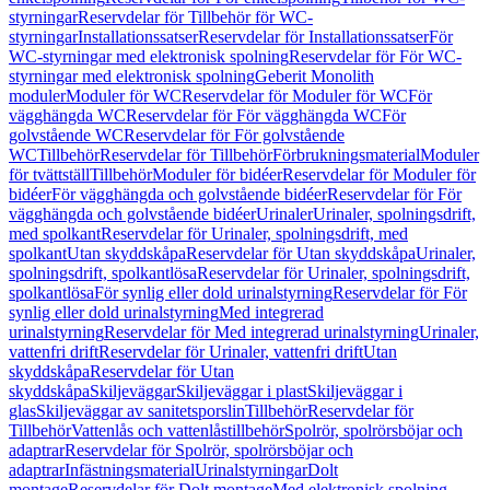
styrningar
Reservdelar för Tillbehör för WC-
styrningar
Installationssatser
Reservdelar för Installationssatser
För
WC-styrningar med elektronisk spolning
Reservdelar för För WC-
styrningar med elektronisk spolning
Geberit Monolith
moduler
Moduler för WC
Reservdelar för Moduler för WC
För
vägghängda WC
Reservdelar för För vägghängda WC
För
golvstående WC
Reservdelar för För golvstående
WC
Tillbehör
Reservdelar för Tillbehör
Förbrukningsmaterial
Moduler
för tvättställ
Tillbehör
Moduler för bidéer
Reservdelar för Moduler för
bidéer
För vägghängda och golvstående bidéer
Reservdelar för För
vägghängda och golvstående bidéer
Urinaler
Urinaler, spolningsdrift,
med spolkant
Reservdelar för Urinaler, spolningsdrift, med
spolkant
Utan skyddskåpa
Reservdelar för Utan skyddskåpa
Urinaler,
spolningsdrift, spolkantlösa
Reservdelar för Urinaler, spolningsdrift,
spolkantlösa
För synlig eller dold urinalstyrning
Reservdelar för För
synlig eller dold urinalstyrning
Med integrerad
urinalstyrning
Reservdelar för Med integrerad urinalstyrning
Urinaler,
vattenfri drift
Reservdelar för Urinaler, vattenfri drift
Utan
skyddskåpa
Reservdelar för Utan
skyddskåpa
Skiljeväggar
Skiljeväggar i plast
Skiljeväggar i
glas
Skiljeväggar av sanitetsporslin
Tillbehör
Reservdelar för
Tillbehör
Vattenlås och vattenlåstillbehör
Spolrör, spolrörsböjar och
adaptrar
Reservdelar för Spolrör, spolrörsböjar och
adaptrar
Infästningsmaterial
Urinalstyrningar
Dolt
montage
Reservdelar för Dolt montage
Med elektronisk spolning,