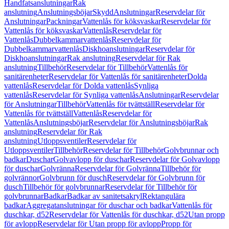
Handfatsanslutningar
Rak
anslutning
Anslutningsböjar
Skydd
Anslutningar
Reservdelar för
Anslutningar
Packningar
Vattenlås för köksvaskar
Reservdelar för
Vattenlås för köksvaskar
Vattenlås
Reservdelar för
Vattenlås
Dubbelkammarvattenlås
Reservdelar för
Dubbelkammarvattenlås
Diskhoanslutningar
Reservdelar för
Diskhoanslutningar
Rak anslutning
Reservdelar för Rak
anslutning
Tillbehör
Reservdelar för Tillbehör
Vattenlås för
sanitärenheter
Reservdelar för Vattenlås för sanitärenheter
Dolda
vattenlås
Reservdelar för Dolda vattenlås
Synliga
vattenlås
Reservdelar för Synliga vattenlås
Anslutningar
Reservdelar
för Anslutningar
Tillbehör
Vattenlås för tvättställ
Reservdelar för
Vattenlås för tvättställ
Vattenlås
Reservdelar för
Vattenlås
Anslutningsböjar
Reservdelar för Anslutningsböjar
Rak
anslutning
Reservdelar för Rak
anslutning
Utloppsventiler
Reservdelar för
Utloppsventiler
Tillbehör
Reservdelar för Tillbehör
Golvbrunnar och
badkar
Duschar
Golvavlopp för duschar
Reservdelar för Golvavlopp
för duschar
Golvränna
Reservdelar för Golvränna
Tillbehör för
golvrännor
Golvbrunn för dusch
Reservdelar för Golvbrunn för
dusch
Tillbehör för golvbrunnar
Reservdelar för Tillbehör för
golvbrunnar
Badkar
Badkar av sanitetsakryl
Rektangulära
badkar
Aggregatanslutningar för duschar och badkar
Vattenlås för
duschkar, d52
Reservdelar för Vattenlås för duschkar, d52
Utan propp
för avlopp
Reservdelar för Utan propp för avlopp
Propp för