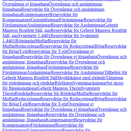
Övergångar ej löstagbara
Övergångar och anslutningar,
löstagbara
Reservdelar för Övergångar och anslutningar,
löstagbara
Kompensatorer
Reservdelar för
Kompensatorer
Genomföringar
Förslutningar
Reservdelar för
Förslutningar
Anslutningar
Reservdelar för Anslutningar
Geberit
Mapress Rostfritt Stål, gas
Reservdelar för Geberit Mapress Rostfritt
Stål, gas
Systemrör 1.4401
Reservdelar för Systemrör
1.4401
Rörnipplar
Muffar
Reservdelar för
Muffar
Reduceringar
Reservdelar för Reduceringar
Böjar
Reservdelar
för Böjar
T-rör
Reservdelar för T-rör
Övergångar ej
löstagbara
Reservdelar för Övergångar ej löstagbara
Övergångar och
anslutningar, löstagbara
Reservdelar för Övergångar och
anslutningar, löstagbara
Förslutningar
Reservdelar för
Förslutningar
Anslutningar
Reservdelar för Anslutningar
Tillbehör för
Geberit Mapress Rostfritt Stål
Skyddskåpor med rörände
Tätningar
för rörledningar och rördelar
Rörfästen
Systempackningar
Set skruv
för flänskopplingar
Geberit Mapress Therm
Systemrör
Therm
Rördelar
Reservdelar för Rördelar
Muffar
Reservdelar för
Muffar
Reduceringar
Reservdelar för Reduceringar
Böjar
Reservdelar
för Böjar
T-rör
Reservdelar för T-rör
Övergångar ej
löstagbara
Reservdelar för Övergångar ej löstagbara
Övergångar och
anslutningar, löstagbara
Reservdelar för Övergångar och
anslutningar, löstagbara
Kompensatorer
Reservdelar för
Kompensatorer
Förslutningar
Reservdelar för
Förslutningar
Värmeanslutningar
Reservdelar för