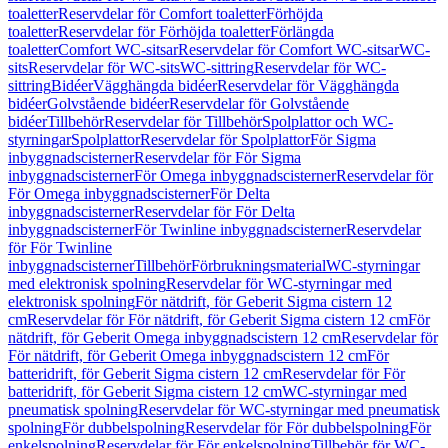
toaletter
Reservdelar för Comfort toaletter
Förhöjda
toaletter
Reservdelar för Förhöjda toaletter
Förlängda
toaletter
Comfort WC-sitsar
Reservdelar för Comfort WC-sitsar
WC-
sits
Reservdelar för WC-sits
WC-sittring
Reservdelar för WC-
sittring
Bidéer
Vägghängda bidéer
Reservdelar för Vägghängda
bidéer
Golvstående bidéer
Reservdelar för Golvstående
bidéer
Tillbehör
Reservdelar för Tillbehör
Spolplattor och WC-
styrningar
Spolplattor
Reservdelar för Spolplattor
För Sigma
inbyggnadscisterner
Reservdelar för För Sigma
inbyggnadscisterner
För Omega inbyggnadscisterner
Reservdelar för
För Omega inbyggnadscisterner
För Delta
inbyggnadscisterner
Reservdelar för För Delta
inbyggnadscisterner
För Twinline inbyggnadscisterner
Reservdelar
för För Twinline
inbyggnadscisterner
Tillbehör
Förbrukningsmaterial
WC-styrningar
med elektronisk spolning
Reservdelar för WC-styrningar med
elektronisk spolning
För nätdrift, för Geberit Sigma cistern 12
cm
Reservdelar för För nätdrift, för Geberit Sigma cistern 12 cm
För
nätdrift, för Geberit Omega inbyggnadscistern 12 cm
Reservdelar för
För nätdrift, för Geberit Omega inbyggnadscistern 12 cm
För
batteridrift, för Geberit Sigma cistern 12 cm
Reservdelar för För
batteridrift, för Geberit Sigma cistern 12 cm
WC-styrningar med
pneumatisk spolning
Reservdelar för WC-styrningar med pneumatisk
spolning
För dubbelspolning
Reservdelar för För dubbelspolning
För
enkelspolning
Reservdelar för För enkelspolning
Tillbehör för WC-