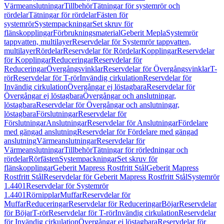
Värmeanslutningar
Tillbehör
Tätningar för systemrör och
rördelar
Tätningar för rördelar
Fästen för
systemrör
Systempackningar
Set skruv för
flänskopplingar
Förbrukningsmaterial
Geberit Mepla
Systemrör
tappvatten, multilayer
Reservdelar för Systemrör tappvatten,
multilayer
Rördelar
Reservdelar för Rördelar
Kopplingar
Reservdelar
för Kopplingar
Reduceringar
Reservdelar för
Reduceringar
Övergångsvinklar
Reservdelar för Övergångsvinklar
T-
rör
Reservdelar för T-rör
Invändig cirkulation
Reservdelar för
Invändig cirkulation
Övergångar ej löstagbara
Reservdelar för
Övergångar ej löstagbara
Övergångar och anslutningar,
löstagbara
Reservdelar för Övergångar och anslutningar,
löstagbara
Förslutningar
Reservdelar för
Förslutningar
Anslutningar
Reservdelar för Anslutningar
Fördelare
med gängad anslutning
Reservdelar för Fördelare med gängad
anslutning
Värmeanslutningar
Reservdelar för
Värmeanslutningar
Tillbehör
Tätningar för rörledningar och
rördelar
Rörfästen
Systempackningar
Set skruv för
flänskopplingar
Geberit Mapress Rostfritt Stål
Geberit Mapress
Rostfritt Stål
Reservdelar för Geberit Mapress Rostfritt Stål
Systemrör
1.4401
Reservdelar för Systemrör
1.4401
Rörnipplar
Muffar
Reservdelar för
Muffar
Reduceringar
Reservdelar för Reduceringar
Böjar
Reservdelar
för Böjar
T-rör
Reservdelar för T-rör
Invändig cirkulation
Reservdelar
för Invändig cirkulation
Övergångar ej löstagbara
Reservdelar för