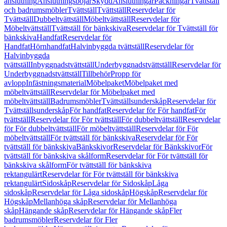
anslutning
Anslutningsböjar
Skydd
Anslutningar
Packningar
Tvättställ
och badrumsmöbler
Tvättställ
Tvättställ
Reservdelar för
Tvättställ
Dubbeltvättställ
Möbeltvättställ
Reservdelar för
Möbeltvättställ
Tvättställ för bänkskiva
Reservdelar för Tvättställ för
bänkskiva
Handfat
Reservdelar för
Handfat
Hörnhandfat
Halvinbyggda tvättställ
Reservdelar för
Halvinbyggda
tvättställ
Inbyggnadstvättställ
Underbyggnadstvättställ
Reservdelar för
Underbyggnadstvättställ
Tillbehör
Propp för
avlopp
Infästningsmaterial
Möbelpaket
Möbelpaket med
möbeltvättställ
Reservdelar för Möbelpaket med
möbeltvättställ
Badrumsmöbler
Tvättställsunderskåp
Reservdelar för
Tvättställsunderskåp
För handfat
Reservdelar för För handfat
För
tvättställ
Reservdelar för För tvättställ
För dubbeltvättställ
Reservdelar
för För dubbeltvättställ
För möbeltvättställ
Reservdelar för För
möbeltvättställ
För tvättställ för bänkskiva
Reservdelar för För
tvättställ för bänkskiva
Bänkskivor
Reservdelar för Bänkskivor
För
tvättställ för bänkskiva skålform
Reservdelar för För tvättställ för
bänkskiva skålform
För tvättställ för bänkskiva
rektangulärt
Reservdelar för För tvättställ för bänkskiva
rektangulärt
Sidoskåp
Reservdelar för Sidoskåp
Låga
sidoskåp
Reservdelar för Låga sidoskåp
Högskåp
Reservdelar för
Högskåp
Mellanhöga skåp
Reservdelar för Mellanhöga
skåp
Hängande skåp
Reservdelar för Hängande skåp
Fler
badrumsmöbler
Reservdelar för Fler