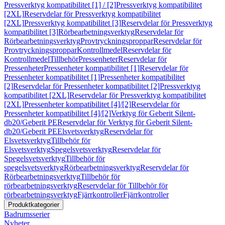
Pressverktyg kompatibilitet [1] / [2]
Pressverktyg kompatibilitet
[2XL]
Reservdelar för Pressverktyg kompatibilitet
[2XL]
Pressverktyg kompatibilitet [3]
Reservdelar för Pressverktyg
kompatibilitet [3]
Rörbearbetningsverktyg
Reservdelar för
Rörbearbetningsverktyg
Provtryckningsproppar
Reservdelar för
Provtryckningsproppar
Kontrollmedel
Reservdelar för
Kontrollmedel
Tillbehör
Pressenheter
Reservdelar för
Pressenheter
Pressenheter kompatibilitet [1]
Reservdelar för
Pressenheter kompatibilitet [1]
Pressenheter kompatibilitet
[2]
Reservdelar för Pressenheter kompatibilitet [2]
Pressverktyg
kompatibilitet [2XL]
Reservdelar för Pressverktyg kompatibilitet
[2XL]
Pressenheter kompatibilitet [4]/[2]
Reservdelar för
Pressenheter kompatibilitet [4]/[2]
Verktyg för Geberit Silent-
db20/Geberit PE
Reservdelar för Verktyg för Geberit Silent-
db20/Geberit PE
Elsvetsverktyg
Reservdelar för
Elsvetsverktyg
Tillbehör för
Elsvetsverktyg
Spegelsvetsverktyg
Reservdelar för
Spegelsvetsverktyg
Tillbehör för
spegelsvetsverktyg
Rörbearbetningsverktyg
Reservdelar för
Rörbearbetningsverktyg
Tillbehör för
rörbearbetningsverktyg
Reservdelar för Tillbehör för
rörbearbetningsverktyg
Fjärrkontroller
Fjärrkontroller
Produktkategorier
Badrumsserier
Nyheter