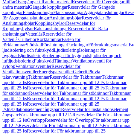
Muffar
Övergångar till andra material
Reservdelar för Övergångar till
andra material
Gängade kopplingar
Reservdelar för Gängade
kopplingar
Flänskopplingar
Flänsbussningar
Aggregatanslutningar
Rese
för Aggregatanslutningar
Anslutningsböjar
Reservdelar för
Anslutningsböjar
Kopplingshylsor
Reservdelar för
Kopplingshylsor
Raka anslutningar
Reservdelar för Raka
anslutningar
Vattenlås
Reservdelar för
Vattenlås
Tillbehör
Rörklammrar
Fästen för
rörklammrar
Stödskal
Förslutningar
Packningar
Förbrukningsmaterial
Br
ljudisolering och fuktskydd
Ljudisolering
Isoleringar för
byggnadsljudisolering
Isoleringar för byggnadsljudisolering och
luftljudsisolering
Fuktskydd
Tätningar
Ventilationsventil för
avlopp
Ventilationsventiler
Reservdelar för
Ventilationsventiler
Energisparventiler
Geberit Pluvia
takavvattning
Takbrunnar
Reservdelar för Takbrunnar
Takbrunnar
upp till 12 l/s
Reservdelar för Takbrunnar upp till 12 l/s
Takbrunnar
upp till 25 l/s
Reservdelar för Takbrunnar upp till 25 l/s
Takbrunnar
för stödrännor
Reservdelar för Takbrunnar för stödrännor
Takbrunnar
upp till 12 l/s
Reservdelar för Takbrunnar upp till 12 l/s
Takbrunnar
upp till 25 l/s
Reservdelar för Takbrunnar upp till 25
l/s
Installationselement ångspärr
Reservdelar för Installationselement
ångspärr
För takbrunnar upp till 12 l/s
Reservdelar för För takbrunnar
upp till 12 l/s
Överlopp
Reservdelar för Överlopp
För takbrunnar upp
till 12 l/s
Reservdelar för För takbrunnar upp till 12 l/s
För takbrunnar
upp till 25 l/s
Reservdelar för För takbrunnar upp till 25