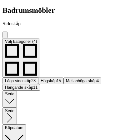
Badrumsmöbler
Sidoskåp
Välj kategorier (4)
Låga sidoskåp
23
Högskåp
15
Mellanhöga skåp
4
Hängande skåp
11
Serie
Serie
Köpdatum