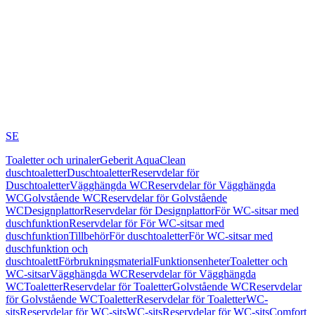
SE
Toaletter och urinaler
Geberit AquaClean
duschtoaletter
Duschtoaletter
Reservdelar för
Duschtoaletter
Vägghängda WC
Reservdelar för Vägghängda
WC
Golvstående WC
Reservdelar för Golvstående
WC
Designplattor
Reservdelar för Designplattor
För WC-sitsar med
duschfunktion
Reservdelar för För WC-sitsar med
duschfunktion
Tillbehör
För duschtoaletter
För WC-sitsar med
duschfunktion och
duschtoalett
Förbrukningsmaterial
Funktionsenheter
Toaletter och
WC-sitsar
Vägghängda WC
Reservdelar för Vägghängda
WC
Toaletter
Reservdelar för Toaletter
Golvstående WC
Reservdelar
för Golvstående WC
Toaletter
Reservdelar för Toaletter
WC-
sits
Reservdelar för WC-sits
WC-sits
Reservdelar för WC-sits
Comfort