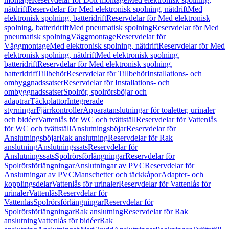
nätdrift
Reservdelar för Med elektronisk spolning, nätdrift
Med
elektronisk spolning, batteridrift
Reservdelar för Med elektronisk
spolning, batteridrift
Med pneumatisk spolning
Reservdelar för Med
pneumatisk spolning
Väggmontage
Reservdelar för
Väggmontage
Med elektronisk spolning, nätdrift
Reservdelar för Med
elektronisk spolning, nätdrift
Med elektronisk spolning,
batteridrift
Reservdelar för Med elektronisk spolning,
batteridrift
Tillbehör
Reservdelar för Tillbehör
Installations- och
ombyggnadssatser
Reservdelar för Installations- och
ombyggnadssatser
Spolrör, spolrörsböjar och
adaptrar
Täckplattor
Integrerade
styrningar
Fjärrkontroller
Apparatanslutningar för toaletter, urinaler
och bidéer
Vattenlås för WC och tvättställ
Reservdelar för Vattenlås
för WC och tvättställ
Anslutningsböjar
Reservdelar för
Anslutningsböjar
Rak anslutning
Reservdelar för Rak
anslutning
Anslutningssats
Reservdelar för
Anslutningssats
Spolrörsförlängningar
Reservdelar för
Spolrörsförlängningar
Anslutningar av PVC
Reservdelar för
Anslutningar av PVC
Manschetter och täckkåpor
Adapter- och
kopplingsdelar
Vattenlås för urinaler
Reservdelar för Vattenlås för
urinaler
Vattenlås
Reservdelar för
Vattenlås
Spolrörsförlängningar
Reservdelar för
Spolrörsförlängningar
Rak anslutning
Reservdelar för Rak
anslutning
Vattenlås för bidéer
Rak