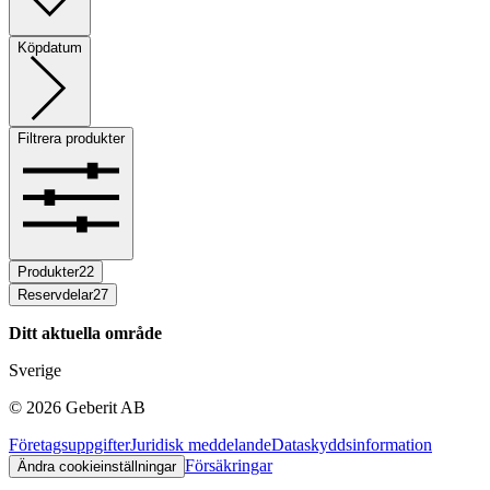
Köpdatum
Filtrera produkter
Produkter
22
Reservdelar
27
Ditt aktuella område
Sverige
©
2026
Geberit AB
Företagsuppgifter
Juridisk meddelande
Dataskyddsinformation
Försäkringar
Ändra cookieinställningar