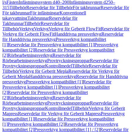
l/s
Fästen
Infästningssystem d40–200
Infästningssystem d250–
315
Tillbehör
Reservdelar för Tillbehör
För takbrunnar
Reservdelar för
För takbrunnar
För infästningar
Konventionell
takavvattning
Takbrunnar
Reservdelar för
Takbrunnar
Tillbehör
Reservdelar för
Tillbehör
Verktyg
Verktyg
Verktyg för Geberit FlowFit
Reservdelar för
Verktyg för Geberit FlowFit
Handdrivna pressverktyg
Reservdelar
för Handdrivna pressverktyg
Pressverktyg kompatibilitet
[1]
Reservdelar för Pressverktyg kompatibilitet [1]
Pressverktyg
kompatibilitet [2]
Reservdelar för Pressverktyg kompatibilitet
[2]
Rörbearbetningsverktyg
Reservdelar för
Rörbearbetningsverktyg
Provtryckningsproppar
Reservdelar för
Provtryckningsproppar
Kontrollmedel
Tillbehör
Reservdelar för
Tillbehör
Verktyg för Geberit Mepla
Reservdelar för Verktyg för
Geberit Mepla
Handdrivna pressverktyg
Reservdelar för Handdrivna
pressverktyg
Pressverktyg kompatibilitet [1]
Reservdelar för
Pressverktyg kompatibilitet [1]
Pressverktyg kompatibilitet
[2]
Reservdelar för Pressverktyg kompatibilitet
[2]
Rörbearbetningsverktyg
Reservdelar för
Rörbearbetningsverktyg
Provtryckningsproppar
Reservdelar för
Provtryckningsproppar
Kontrollmedel
Tillbehör
Verktyg för Geberit
Mapress
Reservdelar för Verktyg för Geberit Mapress
Pressverktyg
kompatibilitet [1]
Reservdelar för Pressverktyg kompatibilitet
[1]
Pressverktyg kompatibilitet [2]
Reservdelar för Pressverktyg
kompatibilitet [2]
Pressverktyg kompatibilitet [1] / [2]
Reservdelar för