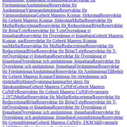
Förslutningar
Anslutningar
Reservdelar för
Anslutningar
Värmeanslutningar
Reservdelar för
Värmeanslutningar
Geberit Mapress Koppar, förkromat
Reservdelar
för Geberit Mapress Koppar, förkromat
Muffar
Reservdelar för
Muffar
Reduceringar
Reservdelar för Reduceringar
Böjar
Reservdelar
för Böjar
T-rör
Reservdelar för T-rör
Övergångar ej
löstagbara
Reservdelar för Övergångar ej löstagbara
Geberit Mapress
Koppar, gas
Reservdelar för Geberit Mapress Koppar,
gas
Muffar
Reservdelar för Muffar
Reduceringar
Reservdelar för
Reduceringar
Böjar
Reservdelar för Böjar
T-rör
Reservdelar för T-
rör
Övergångar ej löstagbara
Reservdelar för Övergångar ej
löstagbara
Övergångar och anslutningar, löstagbara
Reservdelar för
Övergångar och anslutningar, löstagbara
Förslutningar
Reservdelar
för Förslutningar
Anslutningar
Reservdelar för Anslutningar
Tillbehör
för Geberit Mapress Koppar
Tätningar för rörledningar och
rördelar
Rörfästen
Systempackningar
Set skruv för
flänskopplingar
Geberit Mapress CuNiFe
Geberit Mapress
CuNiFe
Reservdelar för Geberit Mapress CuNiFe
Systemrör
2.1972
Muffar
Reservdelar för Muffar
Reduceringar
Reservdelar för
Reduceringar
Böjar
Reservdelar för Böjar
T-rör
Reservdelar för T-
rör
Övergångar ej löstagbara
Reservdelar för Övergångar ej
löstagbara
Övergångar och anslutningar, löstagbara
Reservdelar för
Övergångar och anslutningar, löstagbara
Genomföringar
Reservdelar
för Genomföringar
Geberit Mapress CuNiFe, FKM blå
Systemrör