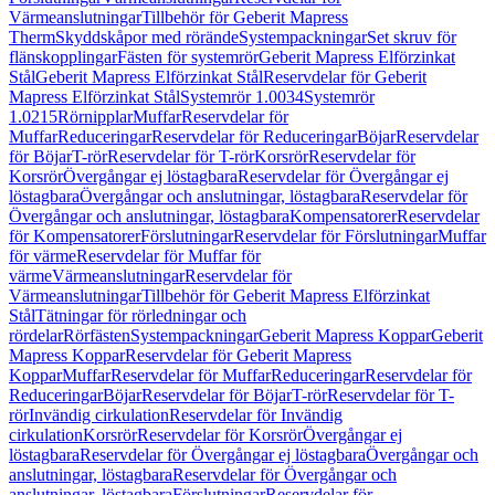
Värmeanslutningar
Tillbehör för Geberit Mapress
Therm
Skyddskåpor med rörände
Systempackningar
Set skruv för
flänskopplingar
Fästen för systemrör
Geberit Mapress Elförzinkat
Stål
Geberit Mapress Elförzinkat Stål
Reservdelar för Geberit
Mapress Elförzinkat Stål
Systemrör 1.0034
Systemrör
1.0215
Rörnipplar
Muffar
Reservdelar för
Muffar
Reduceringar
Reservdelar för Reduceringar
Böjar
Reservdelar
för Böjar
T-rör
Reservdelar för T-rör
Korsrör
Reservdelar för
Korsrör
Övergångar ej löstagbara
Reservdelar för Övergångar ej
löstagbara
Övergångar och anslutningar, löstagbara
Reservdelar för
Övergångar och anslutningar, löstagbara
Kompensatorer
Reservdelar
för Kompensatorer
Förslutningar
Reservdelar för Förslutningar
Muffar
för värme
Reservdelar för Muffar för
värme
Värmeanslutningar
Reservdelar för
Värmeanslutningar
Tillbehör för Geberit Mapress Elförzinkat
Stål
Tätningar för rörledningar och
rördelar
Rörfästen
Systempackningar
Geberit Mapress Koppar
Geberit
Mapress Koppar
Reservdelar för Geberit Mapress
Koppar
Muffar
Reservdelar för Muffar
Reduceringar
Reservdelar för
Reduceringar
Böjar
Reservdelar för Böjar
T-rör
Reservdelar för T-
rör
Invändig cirkulation
Reservdelar för Invändig
cirkulation
Korsrör
Reservdelar för Korsrör
Övergångar ej
löstagbara
Reservdelar för Övergångar ej löstagbara
Övergångar och
anslutningar, löstagbara
Reservdelar för Övergångar och
anslutningar, löstagbara
Förslutningar
Reservdelar för