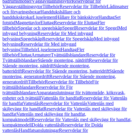
badrumsmöbler
Väggavställningsytor
Reservdelar för
Väggavställningsytor
Tillbehör
Reservdelar för Tillbehör
Lådinsatser
och förvaringsboxar
Handdukshållare och
handdukskrokar
Ljuselement
Hållare för bänkskivor
Handtag
Set
fotstöd
Magnettavlor
Eluttag
Reservdelar för Eluttag
Fler
tillbehör
Speglar och spegelskåp
Spegel
Reservdelar för Spegel
Med
inbyggd belysning
Reservdelar för Med inbyggd
belysning
Spegelskåp
Reservdelar för Spegelskåp
Med inbyggd
belysning
Reservdelar för Med inbyggd
belysning
Tillbehör
Ljuselement
Handtag
Fler
tillbehör
Eluttag
Armaturer
Tvättställsblandare
Reservdelar för
Tvättställsblandare
Stående montering, nätdrift
Reservdelar för
Stående montering, nätdrift
Stående montering,
batteridrift
Reservdelar för Stående montering, batteridrift
Stående
montering, generatordrift
Reservdelar för Stående montering,
generatordrift
Tillbehör
Reservdelar för Tillbehör
För
tvättställsblandare
Reservdelar för För
tvättställsblandare
Apparatanslutningar för tvättområde, köksvask,
enheter och tvättställ
Vattenlås för handfat
Reservdelar för Vattenlås
för handfat
Vattenlås
Reservdelar för Vattenlås
Vattenlås med
skiljevägg för handfat
Reservdelar för Vattenlås med skiljevägg för
handfat
Vattenlås med skiljevägg för handfat,
kompaktmodell
Reservdelar för Vattenlås med skiljevägg för handfat,
kompaktmodell
Dolda vattenlås
Reservdelar för Dolda
vattenlås
Handfatsanslutningar
Reservdelar för