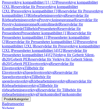
Pressverktyg kompatibilitet [1] / [2]
Pressverktyg kompatibilitet
[2XL]
Reservdelar för Pressverktyg kompatibilitet
[2XL]
Pressverktyg kompatibilitet [3]
Reservdelar för Pressverktyg
kompatibilitet [3]
Rörbearbetningsverktyg
Reservdelar för
Rörbearbetningsverktyg
Provtryckningsproppar
Reservdelar för
Provtryckningsproppar
Kontrollmedel
Reservdelar för
Kontrollmedel
Tillbehör
Pressenheter
Reservdelar för
Pressenheter
Pressenheter kompatibilitet [1]
Reservdelar för
Pressenheter kompatibilitet [1]
Pressenheter kompatibilitet
[2]
Reservdelar för Pressenheter kompatibilitet [2]
Pressverktyg
kompatibilitet [2XL]
Reservdelar för Pressverktyg kompatibilitet
[2XL]
Pressenheter kompatibilitet [4]/[2]
Reservdelar för
Pressenheter kompatibilitet [4]/[2]
Verktyg för Geberit Silent-
db20/Geberit PE
Reservdelar för Verktyg för Geberit Silent-
db20/Geberit PE
Elsvetsverktyg
Reservdelar för
Elsvetsverktyg
Tillbehör för
Elsvetsverktyg
Spegelsvetsverktyg
Reservdelar för
Spegelsvetsverktyg
Tillbehör för
spegelsvetsverktyg
Rörbearbetningsverktyg
Reservdelar för
Rörbearbetningsverktyg
Tillbehör för
rörbearbetningsverktyg
Reservdelar för Tillbehör för
rörbearbetningsverktyg
Fjärrkontroller
Fjärrkontroller
Produktkategorier
Badrumsserier
Nyheter