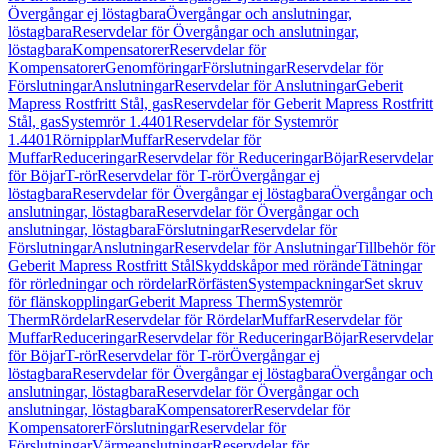
Övergångar ej löstagbara
Övergångar och anslutningar,
löstagbara
Reservdelar för Övergångar och anslutningar,
löstagbara
Kompensatorer
Reservdelar för
Kompensatorer
Genomföringar
Förslutningar
Reservdelar för
Förslutningar
Anslutningar
Reservdelar för Anslutningar
Geberit
Mapress Rostfritt Stål, gas
Reservdelar för Geberit Mapress Rostfritt
Stål, gas
Systemrör 1.4401
Reservdelar för Systemrör
1.4401
Rörnipplar
Muffar
Reservdelar för
Muffar
Reduceringar
Reservdelar för Reduceringar
Böjar
Reservdelar
för Böjar
T-rör
Reservdelar för T-rör
Övergångar ej
löstagbara
Reservdelar för Övergångar ej löstagbara
Övergångar och
anslutningar, löstagbara
Reservdelar för Övergångar och
anslutningar, löstagbara
Förslutningar
Reservdelar för
Förslutningar
Anslutningar
Reservdelar för Anslutningar
Tillbehör för
Geberit Mapress Rostfritt Stål
Skyddskåpor med rörände
Tätningar
för rörledningar och rördelar
Rörfästen
Systempackningar
Set skruv
för flänskopplingar
Geberit Mapress Therm
Systemrör
Therm
Rördelar
Reservdelar för Rördelar
Muffar
Reservdelar för
Muffar
Reduceringar
Reservdelar för Reduceringar
Böjar
Reservdelar
för Böjar
T-rör
Reservdelar för T-rör
Övergångar ej
löstagbara
Reservdelar för Övergångar ej löstagbara
Övergångar och
anslutningar, löstagbara
Reservdelar för Övergångar och
anslutningar, löstagbara
Kompensatorer
Reservdelar för
Kompensatorer
Förslutningar
Reservdelar för
Förslutningar
Värmeanslutningar
Reservdelar för