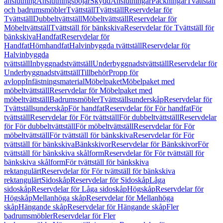
anslutning
Anslutningsböjar
Skydd
Anslutningar
Packningar
Tvättställ
och badrumsmöbler
Tvättställ
Tvättställ
Reservdelar för
Tvättställ
Dubbeltvättställ
Möbeltvättställ
Reservdelar för
Möbeltvättställ
Tvättställ för bänkskiva
Reservdelar för Tvättställ för
bänkskiva
Handfat
Reservdelar för
Handfat
Hörnhandfat
Halvinbyggda tvättställ
Reservdelar för
Halvinbyggda
tvättställ
Inbyggnadstvättställ
Underbyggnadstvättställ
Reservdelar för
Underbyggnadstvättställ
Tillbehör
Propp för
avlopp
Infästningsmaterial
Möbelpaket
Möbelpaket med
möbeltvättställ
Reservdelar för Möbelpaket med
möbeltvättställ
Badrumsmöbler
Tvättställsunderskåp
Reservdelar för
Tvättställsunderskåp
För handfat
Reservdelar för För handfat
För
tvättställ
Reservdelar för För tvättställ
För dubbeltvättställ
Reservdelar
för För dubbeltvättställ
För möbeltvättställ
Reservdelar för För
möbeltvättställ
För tvättställ för bänkskiva
Reservdelar för För
tvättställ för bänkskiva
Bänkskivor
Reservdelar för Bänkskivor
För
tvättställ för bänkskiva skålform
Reservdelar för För tvättställ för
bänkskiva skålform
För tvättställ för bänkskiva
rektangulärt
Reservdelar för För tvättställ för bänkskiva
rektangulärt
Sidoskåp
Reservdelar för Sidoskåp
Låga
sidoskåp
Reservdelar för Låga sidoskåp
Högskåp
Reservdelar för
Högskåp
Mellanhöga skåp
Reservdelar för Mellanhöga
skåp
Hängande skåp
Reservdelar för Hängande skåp
Fler
badrumsmöbler
Reservdelar för Fler