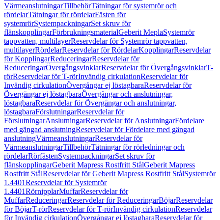
Värmeanslutningar
Tillbehör
Tätningar för systemrör och
rördelar
Tätningar för rördelar
Fästen för
systemrör
Systempackningar
Set skruv för
flänskopplingar
Förbrukningsmaterial
Geberit Mepla
Systemrör
tappvatten, multilayer
Reservdelar för Systemrör tappvatten,
multilayer
Rördelar
Reservdelar för Rördelar
Kopplingar
Reservdelar
för Kopplingar
Reduceringar
Reservdelar för
Reduceringar
Övergångsvinklar
Reservdelar för Övergångsvinklar
T-
rör
Reservdelar för T-rör
Invändig cirkulation
Reservdelar för
Invändig cirkulation
Övergångar ej löstagbara
Reservdelar för
Övergångar ej löstagbara
Övergångar och anslutningar,
löstagbara
Reservdelar för Övergångar och anslutningar,
löstagbara
Förslutningar
Reservdelar för
Förslutningar
Anslutningar
Reservdelar för Anslutningar
Fördelare
med gängad anslutning
Reservdelar för Fördelare med gängad
anslutning
Värmeanslutningar
Reservdelar för
Värmeanslutningar
Tillbehör
Tätningar för rörledningar och
rördelar
Rörfästen
Systempackningar
Set skruv för
flänskopplingar
Geberit Mapress Rostfritt Stål
Geberit Mapress
Rostfritt Stål
Reservdelar för Geberit Mapress Rostfritt Stål
Systemrör
1.4401
Reservdelar för Systemrör
1.4401
Rörnipplar
Muffar
Reservdelar för
Muffar
Reduceringar
Reservdelar för Reduceringar
Böjar
Reservdelar
för Böjar
T-rör
Reservdelar för T-rör
Invändig cirkulation
Reservdelar
för Invändig cirkulation
Övergångar ej löstagbara
Reservdelar för