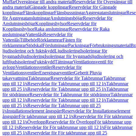
Muffar
Övergångar till andra material
Reservdelar för Övergångar till
andra material
Gängade kopplingar
Reservdelar för Gängade
kopplingar
Flänskopplingar
Flänsbussningar
Aggregatanslutningar
Rese
för Aggregatanslutningar
Anslutningsböjar
Reservdelar för
Anslutningsböjar
Kopplingshylsor
Reservdelar för
Kopplingshylsor
Raka anslutningar
Reservdelar för Raka
anslutningar
Vattenlås
Reservdelar för
Vattenlås
Tillbehör
Rörklammrar
Fästen för
rörklammrar
Stödskal
Förslutningar
Packningar
Förbrukningsmaterial
Br
ljudisolering och fuktskydd
Ljudisolering
Isoleringar för
byggnadsljudisolering
Isoleringar för byggnadsljudisolering och
luftljudsisolering
Fuktskydd
Tätningar
Ventilationsventil för
avlopp
Ventilationsventiler
Reservdelar för
Ventilationsventiler
Energisparventiler
Geberit Pluvia
takavvattning
Takbrunnar
Reservdelar för Takbrunnar
Takbrunnar
upp till 12 l/s
Reservdelar för Takbrunnar upp till 12 l/s
Takbrunnar
upp till 25 l/s
Reservdelar för Takbrunnar upp till 25 l/s
Takbrunnar
för stödrännor
Reservdelar för Takbrunnar för stödrännor
Takbrunnar
upp till 12 l/s
Reservdelar för Takbrunnar upp till 12 l/s
Takbrunnar
upp till 25 l/s
Reservdelar för Takbrunnar upp till 25
l/s
Installationselement ångspärr
Reservdelar för Installationselement
ångspärr
För takbrunnar upp till 12 l/s
Reservdelar för För takbrunnar
upp till 12 l/s
Överlopp
Reservdelar för Överlopp
För takbrunnar upp
till 12 l/s
Reservdelar för För takbrunnar upp till 12 l/s
För takbrunnar
upp till 25 l/s
Reservdelar för För takbrunnar upp till 25