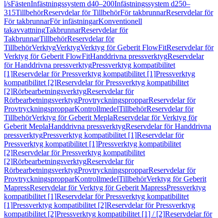
l/s
Fästen
Infästningssystem d40–200
Infästningssystem d250–
315
Tillbehör
Reservdelar för Tillbehör
För takbrunnar
Reservdelar för
För takbrunnar
För infästningar
Konventionell
takavvattning
Takbrunnar
Reservdelar för
Takbrunnar
Tillbehör
Reservdelar för
Tillbehör
Verktyg
Verktyg
Verktyg för Geberit FlowFit
Reservdelar för
Verktyg för Geberit FlowFit
Handdrivna pressverktyg
Reservdelar
för Handdrivna pressverktyg
Pressverktyg kompatibilitet
[1]
Reservdelar för Pressverktyg kompatibilitet [1]
Pressverktyg
kompatibilitet [2]
Reservdelar för Pressverktyg kompatibilitet
[2]
Rörbearbetningsverktyg
Reservdelar för
Rörbearbetningsverktyg
Provtryckningsproppar
Reservdelar för
Provtryckningsproppar
Kontrollmedel
Tillbehör
Reservdelar för
Tillbehör
Verktyg för Geberit Mepla
Reservdelar för Verktyg för
Geberit Mepla
Handdrivna pressverktyg
Reservdelar för Handdrivna
pressverktyg
Pressverktyg kompatibilitet [1]
Reservdelar för
Pressverktyg kompatibilitet [1]
Pressverktyg kompatibilitet
[2]
Reservdelar för Pressverktyg kompatibilitet
[2]
Rörbearbetningsverktyg
Reservdelar för
Rörbearbetningsverktyg
Provtryckningsproppar
Reservdelar för
Provtryckningsproppar
Kontrollmedel
Tillbehör
Verktyg för Geberit
Mapress
Reservdelar för Verktyg för Geberit Mapress
Pressverktyg
kompatibilitet [1]
Reservdelar för Pressverktyg kompatibilitet
[1]
Pressverktyg kompatibilitet [2]
Reservdelar för Pressverktyg
kompatibilitet [2]
Pressverktyg kompatibilitet [1] / [2]
Reservdelar för