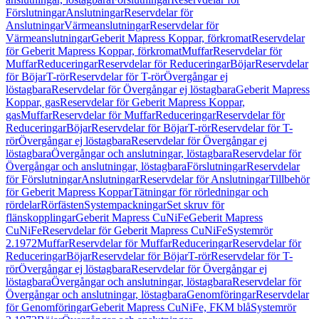
Förslutningar
Anslutningar
Reservdelar för
Anslutningar
Värmeanslutningar
Reservdelar för
Värmeanslutningar
Geberit Mapress Koppar, förkromat
Reservdelar
för Geberit Mapress Koppar, förkromat
Muffar
Reservdelar för
Muffar
Reduceringar
Reservdelar för Reduceringar
Böjar
Reservdelar
för Böjar
T-rör
Reservdelar för T-rör
Övergångar ej
löstagbara
Reservdelar för Övergångar ej löstagbara
Geberit Mapress
Koppar, gas
Reservdelar för Geberit Mapress Koppar,
gas
Muffar
Reservdelar för Muffar
Reduceringar
Reservdelar för
Reduceringar
Böjar
Reservdelar för Böjar
T-rör
Reservdelar för T-
rör
Övergångar ej löstagbara
Reservdelar för Övergångar ej
löstagbara
Övergångar och anslutningar, löstagbara
Reservdelar för
Övergångar och anslutningar, löstagbara
Förslutningar
Reservdelar
för Förslutningar
Anslutningar
Reservdelar för Anslutningar
Tillbehör
för Geberit Mapress Koppar
Tätningar för rörledningar och
rördelar
Rörfästen
Systempackningar
Set skruv för
flänskopplingar
Geberit Mapress CuNiFe
Geberit Mapress
CuNiFe
Reservdelar för Geberit Mapress CuNiFe
Systemrör
2.1972
Muffar
Reservdelar för Muffar
Reduceringar
Reservdelar för
Reduceringar
Böjar
Reservdelar för Böjar
T-rör
Reservdelar för T-
rör
Övergångar ej löstagbara
Reservdelar för Övergångar ej
löstagbara
Övergångar och anslutningar, löstagbara
Reservdelar för
Övergångar och anslutningar, löstagbara
Genomföringar
Reservdelar
för Genomföringar
Geberit Mapress CuNiFe, FKM blå
Systemrör