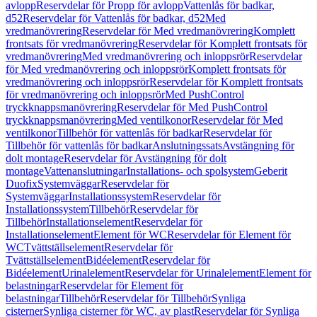
avlopp
Reservdelar för Propp för avlopp
Vattenlås för badkar,
d52
Reservdelar för Vattenlås för badkar, d52
Med
vredmanövrering
Reservdelar för Med vredmanövrering
Komplett
frontsats för vredmanövrering
Reservdelar för Komplett frontsats för
vredmanövrering
Med vredmanövrering och inloppsrör
Reservdelar
för Med vredmanövrering och inloppsrör
Komplett frontsats för
vredmanövrering och inloppsrör
Reservdelar för Komplett frontsats
för vredmanövrering och inloppsrör
Med PushControl
tryckknappsmanövrering
Reservdelar för Med PushControl
tryckknappsmanövrering
Med ventilkonor
Reservdelar för Med
ventilkonor
Tillbehör för vattenlås för badkar
Reservdelar för
Tillbehör för vattenlås för badkar
Anslutningssats
Avstängning för
dolt montage
Reservdelar för Avstängning för dolt
montage
Vattenanslutningar
Installations- och spolsystem
Geberit
Duofix
Systemväggar
Reservdelar för
Systemväggar
Installationssystem
Reservdelar för
Installationssystem
Tillbehör
Reservdelar för
Tillbehör
Installationselement
Reservdelar för
Installationselement
Element för WC
Reservdelar för Element för
WC
Tvättställselement
Reservdelar för
Tvättställselement
Bidéelement
Reservdelar för
Bidéelement
Urinalelement
Reservdelar för Urinalelement
Element för
belastningar
Reservdelar för Element för
belastningar
Tillbehör
Reservdelar för Tillbehör
Synliga
cisterner
Synliga cisterner för WC, av plast
Reservdelar för Synliga