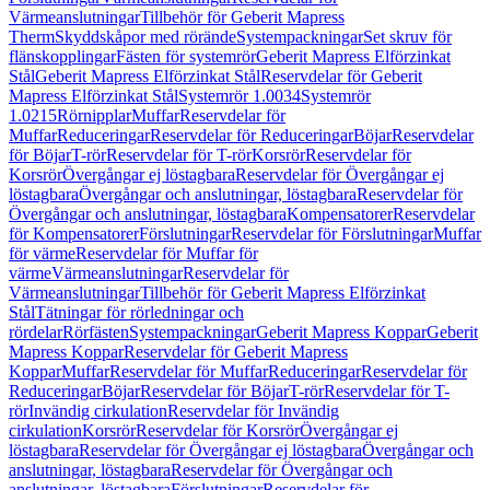
Värmeanslutningar
Tillbehör för Geberit Mapress
Therm
Skyddskåpor med rörände
Systempackningar
Set skruv för
flänskopplingar
Fästen för systemrör
Geberit Mapress Elförzinkat
Stål
Geberit Mapress Elförzinkat Stål
Reservdelar för Geberit
Mapress Elförzinkat Stål
Systemrör 1.0034
Systemrör
1.0215
Rörnipplar
Muffar
Reservdelar för
Muffar
Reduceringar
Reservdelar för Reduceringar
Böjar
Reservdelar
för Böjar
T-rör
Reservdelar för T-rör
Korsrör
Reservdelar för
Korsrör
Övergångar ej löstagbara
Reservdelar för Övergångar ej
löstagbara
Övergångar och anslutningar, löstagbara
Reservdelar för
Övergångar och anslutningar, löstagbara
Kompensatorer
Reservdelar
för Kompensatorer
Förslutningar
Reservdelar för Förslutningar
Muffar
för värme
Reservdelar för Muffar för
värme
Värmeanslutningar
Reservdelar för
Värmeanslutningar
Tillbehör för Geberit Mapress Elförzinkat
Stål
Tätningar för rörledningar och
rördelar
Rörfästen
Systempackningar
Geberit Mapress Koppar
Geberit
Mapress Koppar
Reservdelar för Geberit Mapress
Koppar
Muffar
Reservdelar för Muffar
Reduceringar
Reservdelar för
Reduceringar
Böjar
Reservdelar för Böjar
T-rör
Reservdelar för T-
rör
Invändig cirkulation
Reservdelar för Invändig
cirkulation
Korsrör
Reservdelar för Korsrör
Övergångar ej
löstagbara
Reservdelar för Övergångar ej löstagbara
Övergångar och
anslutningar, löstagbara
Reservdelar för Övergångar och
anslutningar, löstagbara
Förslutningar
Reservdelar för