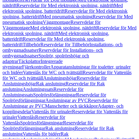
nätdrift
Reservdelar för Med elektronisk spolning, nätdrift
Med
elektronisk spolning, batteridrift
Reservdelar för Med elektronisk
spolning, batteridrift
Med pneumatisk spolning
Reservdelar för Med
pneumatisk spolning
Väggmontage
Reservdelar för
Väggmontage
Med elektronisk spolning, nätdrift
Reservdelar för Med
elektronisk spolning, nätdrift
Med elektronisk spolning,
batteridrift
Reservdelar för Med elektronisk spolning,
batteridrift
Tillbehör
Reservdelar för Tillbehör
Installations- och
ombyggnadssatser
Reservdelar för Installations- och
ombyggnadssatser
Spolrör, spolrörsböjar och
adaptrar
Täckplattor
Integrerade
styrningar
Fjärrkontroller
Apparatanslutningar för toaletter, urinaler
och bidéer
Vattenlås för WC och tvättställ
Reservdelar för Vattenlås
för WC och tvättställ
Anslutningsböjar
Reservdelar för
Anslutningsböjar
Rak anslutning
Reservdelar för Rak
anslutning
Anslutningssats
Reservdelar för
Anslutningssats
Spolrörsförlängningar
Reservdelar för
Spolrörsförlängningar
Anslutningar av PVC
Reservdelar för
Anslutningar av PVC
Manschetter och täckkåpor
Adapter- och
kopplingsdelar
Vattenlås för urinaler
Reservdelar för Vattenlås för
urinaler
Vattenlås
Reservdelar för
Vattenlås
Spolrörsförlängningar
Reservdelar för
Spolrörsförlängningar
Rak anslutning
Reservdelar för Rak
anslutning
Vattenlås för bidéer
Rak