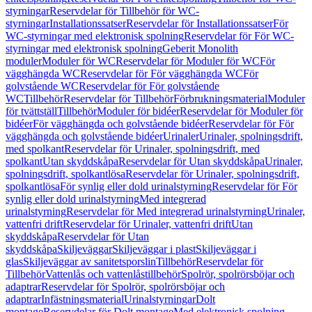
styrningar
Reservdelar för Tillbehör för WC-
styrningar
Installationssatser
Reservdelar för Installationssatser
För
WC-styrningar med elektronisk spolning
Reservdelar för För WC-
styrningar med elektronisk spolning
Geberit Monolith
moduler
Moduler för WC
Reservdelar för Moduler för WC
För
vägghängda WC
Reservdelar för För vägghängda WC
För
golvstående WC
Reservdelar för För golvstående
WC
Tillbehör
Reservdelar för Tillbehör
Förbrukningsmaterial
Moduler
för tvättställ
Tillbehör
Moduler för bidéer
Reservdelar för Moduler för
bidéer
För vägghängda och golvstående bidéer
Reservdelar för För
vägghängda och golvstående bidéer
Urinaler
Urinaler, spolningsdrift,
med spolkant
Reservdelar för Urinaler, spolningsdrift, med
spolkant
Utan skyddskåpa
Reservdelar för Utan skyddskåpa
Urinaler,
spolningsdrift, spolkantlösa
Reservdelar för Urinaler, spolningsdrift,
spolkantlösa
För synlig eller dold urinalstyrning
Reservdelar för För
synlig eller dold urinalstyrning
Med integrerad
urinalstyrning
Reservdelar för Med integrerad urinalstyrning
Urinaler,
vattenfri drift
Reservdelar för Urinaler, vattenfri drift
Utan
skyddskåpa
Reservdelar för Utan
skyddskåpa
Skiljeväggar
Skiljeväggar i plast
Skiljeväggar i
glas
Skiljeväggar av sanitetsporslin
Tillbehör
Reservdelar för
Tillbehör
Vattenlås och vattenlåstillbehör
Spolrör, spolrörsböjar och
adaptrar
Reservdelar för Spolrör, spolrörsböjar och
adaptrar
Infästningsmaterial
Urinalstyrningar
Dolt
montage
Reservdelar för Dolt montage
Med elektronisk spolning,