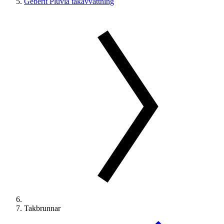
Geberit Pluvia takavvattning
Takbrunnar