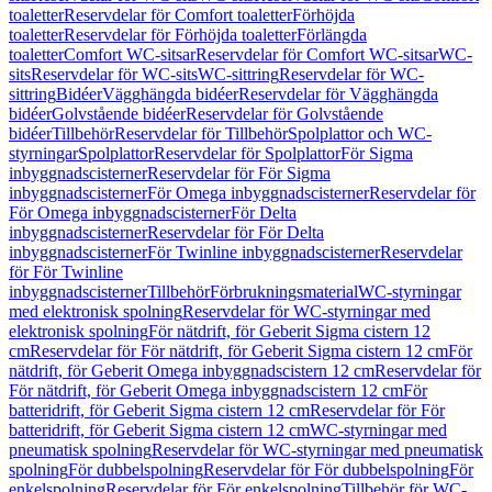
toaletter
Reservdelar för Comfort toaletter
Förhöjda
toaletter
Reservdelar för Förhöjda toaletter
Förlängda
toaletter
Comfort WC-sitsar
Reservdelar för Comfort WC-sitsar
WC-
sits
Reservdelar för WC-sits
WC-sittring
Reservdelar för WC-
sittring
Bidéer
Vägghängda bidéer
Reservdelar för Vägghängda
bidéer
Golvstående bidéer
Reservdelar för Golvstående
bidéer
Tillbehör
Reservdelar för Tillbehör
Spolplattor och WC-
styrningar
Spolplattor
Reservdelar för Spolplattor
För Sigma
inbyggnadscisterner
Reservdelar för För Sigma
inbyggnadscisterner
För Omega inbyggnadscisterner
Reservdelar för
För Omega inbyggnadscisterner
För Delta
inbyggnadscisterner
Reservdelar för För Delta
inbyggnadscisterner
För Twinline inbyggnadscisterner
Reservdelar
för För Twinline
inbyggnadscisterner
Tillbehör
Förbrukningsmaterial
WC-styrningar
med elektronisk spolning
Reservdelar för WC-styrningar med
elektronisk spolning
För nätdrift, för Geberit Sigma cistern 12
cm
Reservdelar för För nätdrift, för Geberit Sigma cistern 12 cm
För
nätdrift, för Geberit Omega inbyggnadscistern 12 cm
Reservdelar för
För nätdrift, för Geberit Omega inbyggnadscistern 12 cm
För
batteridrift, för Geberit Sigma cistern 12 cm
Reservdelar för För
batteridrift, för Geberit Sigma cistern 12 cm
WC-styrningar med
pneumatisk spolning
Reservdelar för WC-styrningar med pneumatisk
spolning
För dubbelspolning
Reservdelar för För dubbelspolning
För
enkelspolning
Reservdelar för För enkelspolning
Tillbehör för WC-