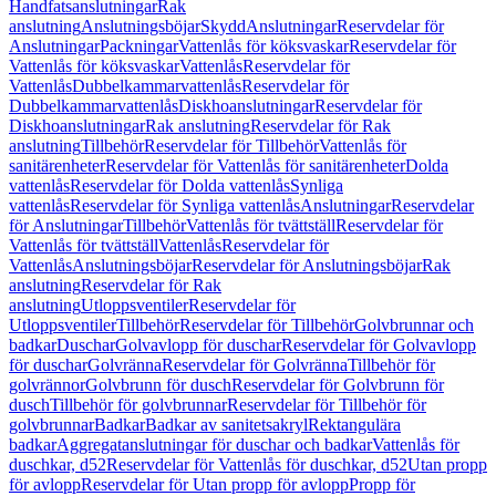
Handfatsanslutningar
Rak
anslutning
Anslutningsböjar
Skydd
Anslutningar
Reservdelar för
Anslutningar
Packningar
Vattenlås för köksvaskar
Reservdelar för
Vattenlås för köksvaskar
Vattenlås
Reservdelar för
Vattenlås
Dubbelkammarvattenlås
Reservdelar för
Dubbelkammarvattenlås
Diskhoanslutningar
Reservdelar för
Diskhoanslutningar
Rak anslutning
Reservdelar för Rak
anslutning
Tillbehör
Reservdelar för Tillbehör
Vattenlås för
sanitärenheter
Reservdelar för Vattenlås för sanitärenheter
Dolda
vattenlås
Reservdelar för Dolda vattenlås
Synliga
vattenlås
Reservdelar för Synliga vattenlås
Anslutningar
Reservdelar
för Anslutningar
Tillbehör
Vattenlås för tvättställ
Reservdelar för
Vattenlås för tvättställ
Vattenlås
Reservdelar för
Vattenlås
Anslutningsböjar
Reservdelar för Anslutningsböjar
Rak
anslutning
Reservdelar för Rak
anslutning
Utloppsventiler
Reservdelar för
Utloppsventiler
Tillbehör
Reservdelar för Tillbehör
Golvbrunnar och
badkar
Duschar
Golvavlopp för duschar
Reservdelar för Golvavlopp
för duschar
Golvränna
Reservdelar för Golvränna
Tillbehör för
golvrännor
Golvbrunn för dusch
Reservdelar för Golvbrunn för
dusch
Tillbehör för golvbrunnar
Reservdelar för Tillbehör för
golvbrunnar
Badkar
Badkar av sanitetsakryl
Rektangulära
badkar
Aggregatanslutningar för duschar och badkar
Vattenlås för
duschkar, d52
Reservdelar för Vattenlås för duschkar, d52
Utan propp
för avlopp
Reservdelar för Utan propp för avlopp
Propp för