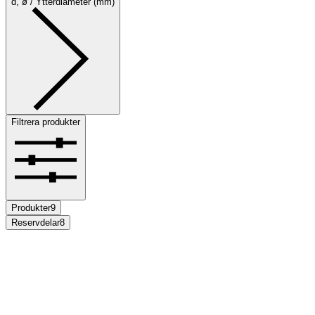
d, ø / Ytterdiameter (mm)
Filtrera produkter
Produkter
9
Reservdelar
8