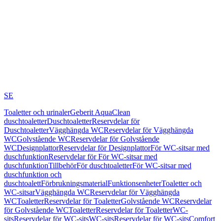
SE
Toaletter och urinaler
Geberit AquaClean
duschtoaletter
Duschtoaletter
Reservdelar för
Duschtoaletter
Vägghängda WC
Reservdelar för Vägghängda
WC
Golvstående WC
Reservdelar för Golvstående
WC
Designplattor
Reservdelar för Designplattor
För WC-sitsar med
duschfunktion
Reservdelar för För WC-sitsar med
duschfunktion
Tillbehör
För duschtoaletter
För WC-sitsar med
duschfunktion och
duschtoalett
Förbrukningsmaterial
Funktionsenheter
Toaletter och
WC-sitsar
Vägghängda WC
Reservdelar för Vägghängda
WC
Toaletter
Reservdelar för Toaletter
Golvstående WC
Reservdelar
för Golvstående WC
Toaletter
Reservdelar för Toaletter
WC-
sits
Reservdelar för WC-sits
WC-sits
Reservdelar för WC-sits
Comfort