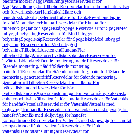
badrumsmöbler
Väggavställningsytor
Reservdelar för
Väggavställningsytor
Tillbehör
Reservdelar för Tillbehör
Lådinsatser
och förvaringsboxar
Handdukshållare och
handdukskrokar
Ljuselement
Hållare för bänkskivor
Handtag
Set
fotstöd
Magnettavlor
Eluttag
Reservdelar för Eluttag
Fler
tillbehör
Speglar och spegelskåp
Spegel
Reservdelar för Spegel
Med
inbyggd belysning
Reservdelar för Med inbyggd
belysning
Spegelskåp
Reservdelar för Spegelskåp
Med inbyggd
belysning
Reservdelar för Med inbyggd
belysning
Tillbehör
Ljuselement
Handtag
Fler
tillbehör
Eluttag
Armaturer
Tvättställsblandare
Reservdelar för
Tvättställsblandare
Stående montering, nätdrift
Reservdelar för
Stående montering, nätdrift
Stående montering,
batteridrift
Reservdelar för Stående montering, batteridrift
Stående
montering, generatordrift
Reservdelar för Stående montering,
generatordrift
Tillbehör
Reservdelar för Tillbehör
För
tvättställsblandare
Reservdelar för För
tvättställsblandare
Apparatanslutningar för tvättområde, köksvask,
enheter och tvättställ
Vattenlås för handfat
Reservdelar för Vattenlås
för handfat
Vattenlås
Reservdelar för Vattenlås
Vattenlås med
skiljevägg för handfat
Reservdelar för Vattenlås med skiljevägg för
handfat
Vattenlås med skiljevägg för handfat,
kompaktmodell
Reservdelar för Vattenlås med skiljevägg för handfat,
kompaktmodell
Dolda vattenlås
Reservdelar för Dolda
vattenlås
Handfatsanslutningar
Reservdelar för