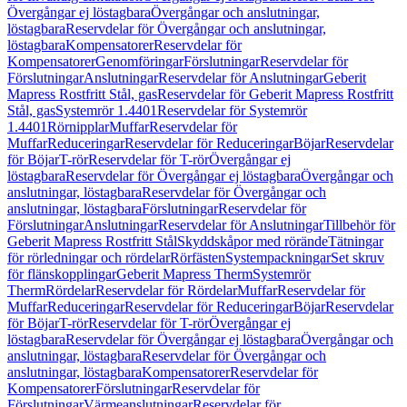
Övergångar ej löstagbara
Övergångar och anslutningar,
löstagbara
Reservdelar för Övergångar och anslutningar,
löstagbara
Kompensatorer
Reservdelar för
Kompensatorer
Genomföringar
Förslutningar
Reservdelar för
Förslutningar
Anslutningar
Reservdelar för Anslutningar
Geberit
Mapress Rostfritt Stål, gas
Reservdelar för Geberit Mapress Rostfritt
Stål, gas
Systemrör 1.4401
Reservdelar för Systemrör
1.4401
Rörnipplar
Muffar
Reservdelar för
Muffar
Reduceringar
Reservdelar för Reduceringar
Böjar
Reservdelar
för Böjar
T-rör
Reservdelar för T-rör
Övergångar ej
löstagbara
Reservdelar för Övergångar ej löstagbara
Övergångar och
anslutningar, löstagbara
Reservdelar för Övergångar och
anslutningar, löstagbara
Förslutningar
Reservdelar för
Förslutningar
Anslutningar
Reservdelar för Anslutningar
Tillbehör för
Geberit Mapress Rostfritt Stål
Skyddskåpor med rörände
Tätningar
för rörledningar och rördelar
Rörfästen
Systempackningar
Set skruv
för flänskopplingar
Geberit Mapress Therm
Systemrör
Therm
Rördelar
Reservdelar för Rördelar
Muffar
Reservdelar för
Muffar
Reduceringar
Reservdelar för Reduceringar
Böjar
Reservdelar
för Böjar
T-rör
Reservdelar för T-rör
Övergångar ej
löstagbara
Reservdelar för Övergångar ej löstagbara
Övergångar och
anslutningar, löstagbara
Reservdelar för Övergångar och
anslutningar, löstagbara
Kompensatorer
Reservdelar för
Kompensatorer
Förslutningar
Reservdelar för
Förslutningar
Värmeanslutningar
Reservdelar för