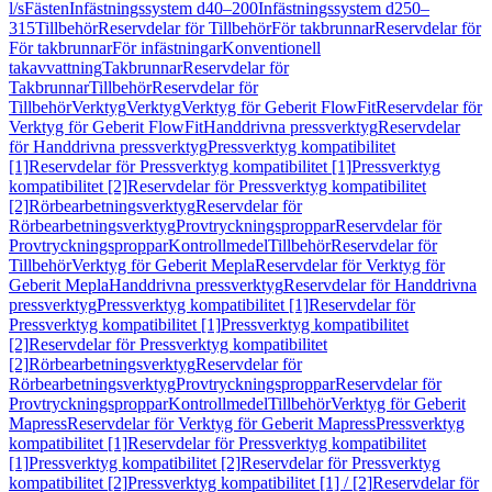
l/s
Fästen
Infästningssystem d40–200
Infästningssystem d250–
315
Tillbehör
Reservdelar för Tillbehör
För takbrunnar
Reservdelar för
För takbrunnar
För infästningar
Konventionell
takavvattning
Takbrunnar
Reservdelar för
Takbrunnar
Tillbehör
Reservdelar för
Tillbehör
Verktyg
Verktyg
Verktyg för Geberit FlowFit
Reservdelar för
Verktyg för Geberit FlowFit
Handdrivna pressverktyg
Reservdelar
för Handdrivna pressverktyg
Pressverktyg kompatibilitet
[1]
Reservdelar för Pressverktyg kompatibilitet [1]
Pressverktyg
kompatibilitet [2]
Reservdelar för Pressverktyg kompatibilitet
[2]
Rörbearbetningsverktyg
Reservdelar för
Rörbearbetningsverktyg
Provtryckningsproppar
Reservdelar för
Provtryckningsproppar
Kontrollmedel
Tillbehör
Reservdelar för
Tillbehör
Verktyg för Geberit Mepla
Reservdelar för Verktyg för
Geberit Mepla
Handdrivna pressverktyg
Reservdelar för Handdrivna
pressverktyg
Pressverktyg kompatibilitet [1]
Reservdelar för
Pressverktyg kompatibilitet [1]
Pressverktyg kompatibilitet
[2]
Reservdelar för Pressverktyg kompatibilitet
[2]
Rörbearbetningsverktyg
Reservdelar för
Rörbearbetningsverktyg
Provtryckningsproppar
Reservdelar för
Provtryckningsproppar
Kontrollmedel
Tillbehör
Verktyg för Geberit
Mapress
Reservdelar för Verktyg för Geberit Mapress
Pressverktyg
kompatibilitet [1]
Reservdelar för Pressverktyg kompatibilitet
[1]
Pressverktyg kompatibilitet [2]
Reservdelar för Pressverktyg
kompatibilitet [2]
Pressverktyg kompatibilitet [1] / [2]
Reservdelar för