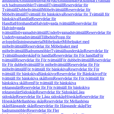
anslutning
Anslutningsböjar
Skydd
Anslutningar
Packningar
Tvättställ
och badrumsmöbler
Tvättställ
Tvättställ
Reservdelar för
Tvättställ
Dubbeltvättställ
Möbeltvättställ
Reservdelar för
Möbeltvättställ
Tvättställ för bänkskiva
Reservdelar för Tvättställ för
bänkskiva
Handfat
Reservdelar för
Handfat
Hörnhandfat
Halvinbyggda tvättställ
Reservdelar för
Halvinbyggda
tvättställ
Inbyggnadstvättställ
Underbyggnadstvättställ
Reservdelar för
Underbyggnadstvättställ
Tillbehör
Propp för
avlopp
Infästningsmaterial
Möbelpaket
Möbelpaket med
möbeltvättställ
Reservdelar för Möbelpaket med
möbeltvättställ
Badrumsmöbler
Tvättställsunderskåp
Reservdelar för
Tvättställsunderskåp
För handfat
Reservdelar för För handfat
För
tvättställ
Reservdelar för För tvättställ
För dubbeltvättställ
Reservdelar
för För dubbeltvättställ
För möbeltvättställ
Reservdelar för För
möbeltvättställ
För tvättställ för bänkskiva
Reservdelar för För
tvättställ för bänkskiva
Bänkskivor
Reservdelar för Bänkskivor
För
tvättställ för bänkskiva skålform
Reservdelar för För tvättställ för
bänkskiva skålform
För tvättställ för bänkskiva
rektangulärt
Reservdelar för För tvättställ för bänkskiva
rektangulärt
Sidoskåp
Reservdelar för Sidoskåp
Låga
sidoskåp
Reservdelar för Låga sidoskåp
Högskåp
Reservdelar för
Högskåp
Mellanhöga skåp
Reservdelar för Mellanhöga
skåp
Hängande skåp
Reservdelar för Hängande skåp
Fler
badrumsmöbler
Reservdelar för Fler