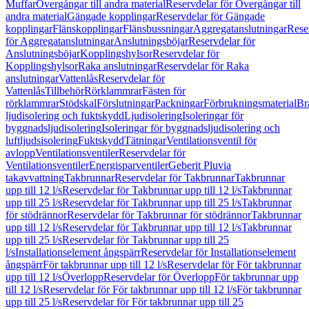
Muffar
Övergångar till andra material
Reservdelar för Övergångar till
andra material
Gängade kopplingar
Reservdelar för Gängade
kopplingar
Flänskopplingar
Flänsbussningar
Aggregatanslutningar
Rese
för Aggregatanslutningar
Anslutningsböjar
Reservdelar för
Anslutningsböjar
Kopplingshylsor
Reservdelar för
Kopplingshylsor
Raka anslutningar
Reservdelar för Raka
anslutningar
Vattenlås
Reservdelar för
Vattenlås
Tillbehör
Rörklammrar
Fästen för
rörklammrar
Stödskal
Förslutningar
Packningar
Förbrukningsmaterial
Br
ljudisolering och fuktskydd
Ljudisolering
Isoleringar för
byggnadsljudisolering
Isoleringar för byggnadsljudisolering och
luftljudsisolering
Fuktskydd
Tätningar
Ventilationsventil för
avlopp
Ventilationsventiler
Reservdelar för
Ventilationsventiler
Energisparventiler
Geberit Pluvia
takavvattning
Takbrunnar
Reservdelar för Takbrunnar
Takbrunnar
upp till 12 l/s
Reservdelar för Takbrunnar upp till 12 l/s
Takbrunnar
upp till 25 l/s
Reservdelar för Takbrunnar upp till 25 l/s
Takbrunnar
för stödrännor
Reservdelar för Takbrunnar för stödrännor
Takbrunnar
upp till 12 l/s
Reservdelar för Takbrunnar upp till 12 l/s
Takbrunnar
upp till 25 l/s
Reservdelar för Takbrunnar upp till 25
l/s
Installationselement ångspärr
Reservdelar för Installationselement
ångspärr
För takbrunnar upp till 12 l/s
Reservdelar för För takbrunnar
upp till 12 l/s
Överlopp
Reservdelar för Överlopp
För takbrunnar upp
till 12 l/s
Reservdelar för För takbrunnar upp till 12 l/s
För takbrunnar
upp till 25 l/s
Reservdelar för För takbrunnar upp till 25