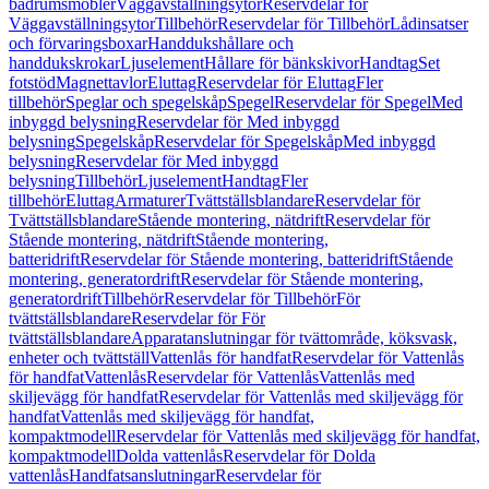
badrumsmöbler
Väggavställningsytor
Reservdelar för
Väggavställningsytor
Tillbehör
Reservdelar för Tillbehör
Lådinsatser
och förvaringsboxar
Handdukshållare och
handdukskrokar
Ljuselement
Hållare för bänkskivor
Handtag
Set
fotstöd
Magnettavlor
Eluttag
Reservdelar för Eluttag
Fler
tillbehör
Speglar och spegelskåp
Spegel
Reservdelar för Spegel
Med
inbyggd belysning
Reservdelar för Med inbyggd
belysning
Spegelskåp
Reservdelar för Spegelskåp
Med inbyggd
belysning
Reservdelar för Med inbyggd
belysning
Tillbehör
Ljuselement
Handtag
Fler
tillbehör
Eluttag
Armaturer
Tvättställsblandare
Reservdelar för
Tvättställsblandare
Stående montering, nätdrift
Reservdelar för
Stående montering, nätdrift
Stående montering,
batteridrift
Reservdelar för Stående montering, batteridrift
Stående
montering, generatordrift
Reservdelar för Stående montering,
generatordrift
Tillbehör
Reservdelar för Tillbehör
För
tvättställsblandare
Reservdelar för För
tvättställsblandare
Apparatanslutningar för tvättområde, köksvask,
enheter och tvättställ
Vattenlås för handfat
Reservdelar för Vattenlås
för handfat
Vattenlås
Reservdelar för Vattenlås
Vattenlås med
skiljevägg för handfat
Reservdelar för Vattenlås med skiljevägg för
handfat
Vattenlås med skiljevägg för handfat,
kompaktmodell
Reservdelar för Vattenlås med skiljevägg för handfat,
kompaktmodell
Dolda vattenlås
Reservdelar för Dolda
vattenlås
Handfatsanslutningar
Reservdelar för