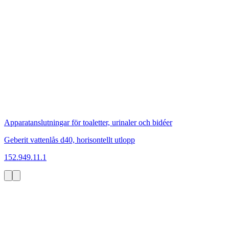
Apparatanslutningar för toaletter, urinaler och bidéer
Geberit vattenlås d40, horisontellt utlopp
152.949.11.1