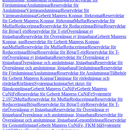
Förslutningar
Anslutningar
Reservdelar för
Anslutningar
Värmeanslutningar
Reservdelar för
Värmeanslutningar
Geberit Mapress Koppar, förkromat
Reservdelar
för Geberit Mapress Koppar, förkromat
Muffar
Reservdelar för
Muffar
Reduceringar
Reservdelar för Reduceringar
Böjar
Reservdelar
för Böjar
T-rör
Reservdelar för T-rör
Övergångar ej
löstagbara
Reservdelar för Övergångar ej löstagbara
Geberit Mapress
Koppar, gas
Reservdelar för Geberit Mapress Koppar,
gas
Muffar
Reservdelar för Muffar
Reduceringar
Reservdelar för
Reduceringar
Böjar
Reservdelar för Böjar
T-rör
Reservdelar för T-
rör
Övergångar ej löstagbara
Reservdelar för Övergångar ej
löstagbara
Övergångar och anslutningar, löstagbara
Reservdelar för
Övergångar och anslutningar, löstagbara
Förslutningar
Reservdelar
för Förslutningar
Anslutningar
Reservdelar för Anslutningar
Tillbehör
för Geberit Mapress Koppar
Tätningar för rörledningar och
rördelar
Rörfästen
Systempackningar
Set skruv för
flänskopplingar
Geberit Mapress CuNiFe
Geberit Mapress
CuNiFe
Reservdelar för Geberit Mapress CuNiFe
Systemrör
2.1972
Muffar
Reservdelar för Muffar
Reduceringar
Reservdelar för
Reduceringar
Böjar
Reservdelar för Böjar
T-rör
Reservdelar för T-
rör
Övergångar ej löstagbara
Reservdelar för Övergångar ej
löstagbara
Övergångar och anslutningar, löstagbara
Reservdelar för
Övergångar och anslutningar, löstagbara
Genomföringar
Reservdelar
för Genomföringar
Geberit Mapress CuNiFe, FKM blå
Systemrör