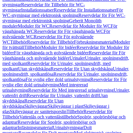
styrningar
Reservdelar för Tillbehör för WC-
styrningar
Installationssatser
Reservdelar för Installationssatser
För
WC-styrningar med elektronisk spolning
Reservdelar för För WC-
styrningar med elektronisk spolning
Geberit Monolith
moduler
Moduler för WC
Reservdelar för Moduler för WC
För
vägghängda WC
Reservdelar för För vägghängda WC
För
golvstående WC
Reservdelar för För golvstående
WC
Tillbehör
Reservdelar för Tillbehör
Förbrukningsmaterial
Moduler
för tvättställ
Tillbehör
Moduler för bidéer
Reservdelar för Moduler för
bidéer
För vägghängda och golvstående bidéer
Reservdelar för För
vägghängda och golvstående bidéer
Urinaler
Urinaler, spolningsdrift,
med spolkant
Reservdelar för Urinaler, spolningsdrift, med
spolkant
Utan skyddskåpa
Reservdelar för Utan skyddskåpa
Urinaler,
spolningsdrift, spolkantlösa
Reservdelar för Urinaler, spolningsdrift,
spolkantlösa
För synlig eller dold urinalstyrning
Reservdelar för För
synlig eller dold urinalstyrning
Med integrerad
urinalstyrning
Reservdelar för Med integrerad urinalstyrning
Urinaler,
vattenfri drift
Reservdelar för Urinaler, vattenfri drift
Utan
skyddskåpa
Reservdelar för Utan
skyddskåpa
Skiljeväggar
Skiljeväggar i plast
Skiljeväggar i
glas
Skiljeväggar av sanitetsporslin
Tillbehör
Reservdelar för
Tillbehör
Vattenlås och vattenlåstillbehör
Spolrör, spolrörsböjar och
adaptrar
Reservdelar för Spolrör, spolrörsböjar och
adaptrar
Infästningsmaterial
Urinalstyrningar
Dolt
montage
Reservdelar för Dolt montage
Med elektronisk spolning,