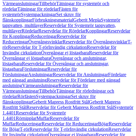
Värmeanslutningar
Tillbehör
Tätningar för systemrör och
rördelar
Tätningar för rördelar
Fästen för
systemrör
Systempackningar
Set skruv för
flänskopplingar
Förbrukningsmaterial
Geberit Mepla
Systemrör
tappvatten, multilayer
Reservdelar för Systemrör tappvatten,
multilayer
Rördelar
Reservdelar för Rördelar
Kopplingar
Reservdelar
för Kopplingar
Reduceringar
Reservdelar för
Reduceringar
Övergångsvinklar
Reservdelar för Övergångsvinklar
T-
rör
Reservdelar för T-rör
Invändig cirkulation
Reservdelar för
Invändig cirkulation
Övergångar ej löstagbara
Reservdelar för
Övergångar ej löstagbara
Övergångar och anslutningar,
löstagbara
Reservdelar för Övergångar och anslutningar,
löstagbara
Förslutningar
Reservdelar för
Förslutningar
Anslutningar
Reservdelar för Anslutningar
Fördelare
med gängad anslutning
Reservdelar för Fördelare med gängad
anslutning
Värmeanslutningar
Reservdelar för
Värmeanslutningar
Tillbehör
Tätningar för rörledningar och
rördelar
Rörfästen
Systempackningar
Set skruv för
flänskopplingar
Geberit Mapress Rostfritt Stål
Geberit Mapress
Rostfritt Stål
Reservdelar för Geberit Mapress Rostfritt Stål
Systemrör
1.4401
Reservdelar för Systemrör
1.4401
Rörnipplar
Muffar
Reservdelar för
Muffar
Reduceringar
Reservdelar för Reduceringar
Böjar
Reservdelar
för Böjar
T-rör
Reservdelar för T-rör
Invändig cirkulation
Reservdelar
för Invändig cirkulation
Övergångar ej löstagbara
Reservdelar för