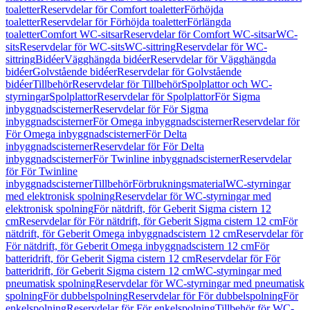
toaletter
Reservdelar för Comfort toaletter
Förhöjda
toaletter
Reservdelar för Förhöjda toaletter
Förlängda
toaletter
Comfort WC-sitsar
Reservdelar för Comfort WC-sitsar
WC-
sits
Reservdelar för WC-sits
WC-sittring
Reservdelar för WC-
sittring
Bidéer
Vägghängda bidéer
Reservdelar för Vägghängda
bidéer
Golvstående bidéer
Reservdelar för Golvstående
bidéer
Tillbehör
Reservdelar för Tillbehör
Spolplattor och WC-
styrningar
Spolplattor
Reservdelar för Spolplattor
För Sigma
inbyggnadscisterner
Reservdelar för För Sigma
inbyggnadscisterner
För Omega inbyggnadscisterner
Reservdelar för
För Omega inbyggnadscisterner
För Delta
inbyggnadscisterner
Reservdelar för För Delta
inbyggnadscisterner
För Twinline inbyggnadscisterner
Reservdelar
för För Twinline
inbyggnadscisterner
Tillbehör
Förbrukningsmaterial
WC-styrningar
med elektronisk spolning
Reservdelar för WC-styrningar med
elektronisk spolning
För nätdrift, för Geberit Sigma cistern 12
cm
Reservdelar för För nätdrift, för Geberit Sigma cistern 12 cm
För
nätdrift, för Geberit Omega inbyggnadscistern 12 cm
Reservdelar för
För nätdrift, för Geberit Omega inbyggnadscistern 12 cm
För
batteridrift, för Geberit Sigma cistern 12 cm
Reservdelar för För
batteridrift, för Geberit Sigma cistern 12 cm
WC-styrningar med
pneumatisk spolning
Reservdelar för WC-styrningar med pneumatisk
spolning
För dubbelspolning
Reservdelar för För dubbelspolning
För
enkelspolning
Reservdelar för För enkelspolning
Tillbehör för WC-