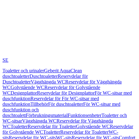
SE
Toaletter och urinaler
Geberit AquaClean
duschtoaletter
Duschtoaletter
Reservdelar för
Duschtoaletter
Vägghängda WC
Reservdelar för Vägghängda
WC
Golvstående WC
Reservdelar för Golvstående
WC
Designplattor
Reservdelar för Designplattor
För WC-sitsar med
duschfunktion
Reservdelar för För WC-sitsar med
duschfunktion
Tillbehör
För duschtoaletter
För WC-sitsar med
duschfunktion och
duschtoalett
Förbrukningsmaterial
Funktionsenheter
Toaletter och
WC-sitsar
Vägghängda WC
Reservdelar för Vägghängda
WC
Toaletter
Reservdelar för Toaletter
Golvstående WC
Reservdelar
för Golvstående WC
Toaletter
Reservdelar för Toaletter
WC-
sits
Reservdelar för WC-sits
WC-sits
Reservdelar för WC-sits
Comfort