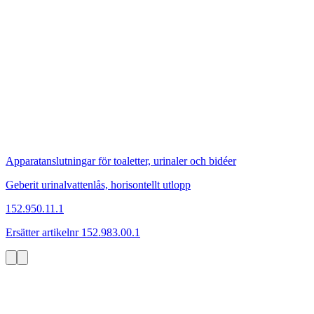
Apparatanslutningar för toaletter, urinaler och bidéer
Geberit urinalvattenlås, horisontellt utlopp
152.950.11.1
Ersätter artikelnr 152.983.00.1