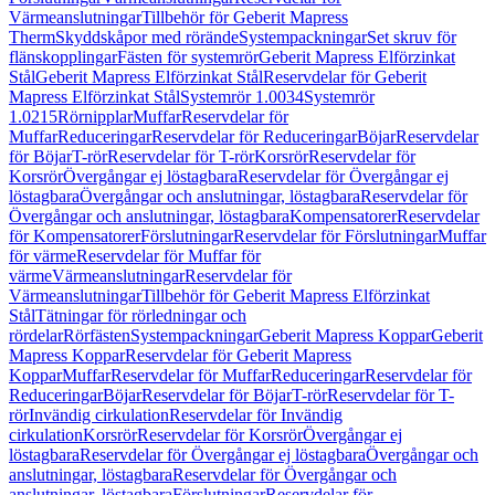
Värmeanslutningar
Tillbehör för Geberit Mapress
Therm
Skyddskåpor med rörände
Systempackningar
Set skruv för
flänskopplingar
Fästen för systemrör
Geberit Mapress Elförzinkat
Stål
Geberit Mapress Elförzinkat Stål
Reservdelar för Geberit
Mapress Elförzinkat Stål
Systemrör 1.0034
Systemrör
1.0215
Rörnipplar
Muffar
Reservdelar för
Muffar
Reduceringar
Reservdelar för Reduceringar
Böjar
Reservdelar
för Böjar
T-rör
Reservdelar för T-rör
Korsrör
Reservdelar för
Korsrör
Övergångar ej löstagbara
Reservdelar för Övergångar ej
löstagbara
Övergångar och anslutningar, löstagbara
Reservdelar för
Övergångar och anslutningar, löstagbara
Kompensatorer
Reservdelar
för Kompensatorer
Förslutningar
Reservdelar för Förslutningar
Muffar
för värme
Reservdelar för Muffar för
värme
Värmeanslutningar
Reservdelar för
Värmeanslutningar
Tillbehör för Geberit Mapress Elförzinkat
Stål
Tätningar för rörledningar och
rördelar
Rörfästen
Systempackningar
Geberit Mapress Koppar
Geberit
Mapress Koppar
Reservdelar för Geberit Mapress
Koppar
Muffar
Reservdelar för Muffar
Reduceringar
Reservdelar för
Reduceringar
Böjar
Reservdelar för Böjar
T-rör
Reservdelar för T-
rör
Invändig cirkulation
Reservdelar för Invändig
cirkulation
Korsrör
Reservdelar för Korsrör
Övergångar ej
löstagbara
Reservdelar för Övergångar ej löstagbara
Övergångar och
anslutningar, löstagbara
Reservdelar för Övergångar och
anslutningar, löstagbara
Förslutningar
Reservdelar för