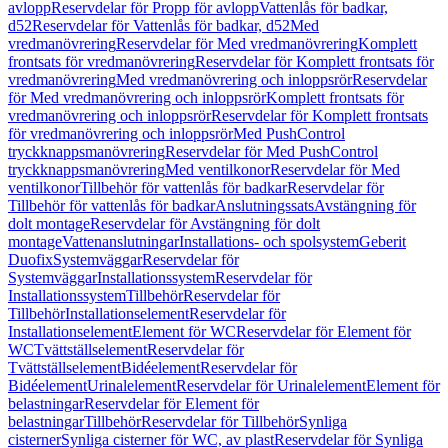
avlopp
Reservdelar för Propp för avlopp
Vattenlås för badkar,
d52
Reservdelar för Vattenlås för badkar, d52
Med
vredmanövrering
Reservdelar för Med vredmanövrering
Komplett
frontsats för vredmanövrering
Reservdelar för Komplett frontsats för
vredmanövrering
Med vredmanövrering och inloppsrör
Reservdelar
för Med vredmanövrering och inloppsrör
Komplett frontsats för
vredmanövrering och inloppsrör
Reservdelar för Komplett frontsats
för vredmanövrering och inloppsrör
Med PushControl
tryckknappsmanövrering
Reservdelar för Med PushControl
tryckknappsmanövrering
Med ventilkonor
Reservdelar för Med
ventilkonor
Tillbehör för vattenlås för badkar
Reservdelar för
Tillbehör för vattenlås för badkar
Anslutningssats
Avstängning för
dolt montage
Reservdelar för Avstängning för dolt
montage
Vattenanslutningar
Installations- och spolsystem
Geberit
Duofix
Systemväggar
Reservdelar för
Systemväggar
Installationssystem
Reservdelar för
Installationssystem
Tillbehör
Reservdelar för
Tillbehör
Installationselement
Reservdelar för
Installationselement
Element för WC
Reservdelar för Element för
WC
Tvättställselement
Reservdelar för
Tvättställselement
Bidéelement
Reservdelar för
Bidéelement
Urinalelement
Reservdelar för Urinalelement
Element för
belastningar
Reservdelar för Element för
belastningar
Tillbehör
Reservdelar för Tillbehör
Synliga
cisterner
Synliga cisterner för WC, av plast
Reservdelar för Synliga