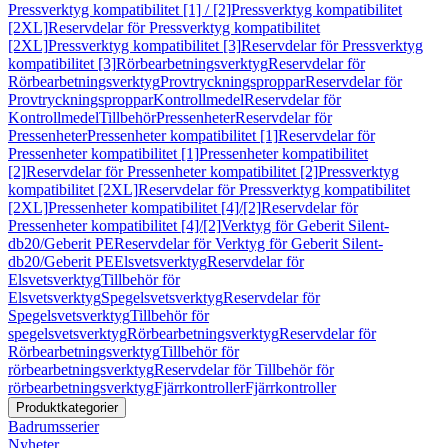
Pressverktyg kompatibilitet [1] / [2]
Pressverktyg kompatibilitet
[2XL]
Reservdelar för Pressverktyg kompatibilitet
[2XL]
Pressverktyg kompatibilitet [3]
Reservdelar för Pressverktyg
kompatibilitet [3]
Rörbearbetningsverktyg
Reservdelar för
Rörbearbetningsverktyg
Provtryckningsproppar
Reservdelar för
Provtryckningsproppar
Kontrollmedel
Reservdelar för
Kontrollmedel
Tillbehör
Pressenheter
Reservdelar för
Pressenheter
Pressenheter kompatibilitet [1]
Reservdelar för
Pressenheter kompatibilitet [1]
Pressenheter kompatibilitet
[2]
Reservdelar för Pressenheter kompatibilitet [2]
Pressverktyg
kompatibilitet [2XL]
Reservdelar för Pressverktyg kompatibilitet
[2XL]
Pressenheter kompatibilitet [4]/[2]
Reservdelar för
Pressenheter kompatibilitet [4]/[2]
Verktyg för Geberit Silent-
db20/Geberit PE
Reservdelar för Verktyg för Geberit Silent-
db20/Geberit PE
Elsvetsverktyg
Reservdelar för
Elsvetsverktyg
Tillbehör för
Elsvetsverktyg
Spegelsvetsverktyg
Reservdelar för
Spegelsvetsverktyg
Tillbehör för
spegelsvetsverktyg
Rörbearbetningsverktyg
Reservdelar för
Rörbearbetningsverktyg
Tillbehör för
rörbearbetningsverktyg
Reservdelar för Tillbehör för
rörbearbetningsverktyg
Fjärrkontroller
Fjärrkontroller
Produktkategorier
Badrumsserier
Nyheter