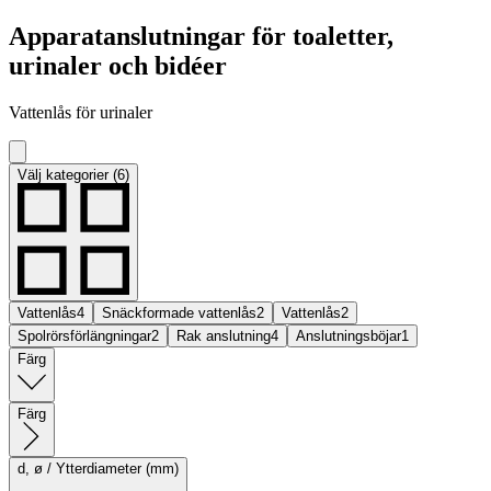
Apparatanslutningar för toaletter,
urinaler och bidéer
Vattenlås för urinaler
Välj kategorier (6)
Vattenlås
4
Snäckformade vattenlås
2
Vattenlås
2
Spolrörsförlängningar
2
Rak anslutning
4
Anslutningsböjar
1
Färg
Färg
d, ø / Ytterdiameter (mm)