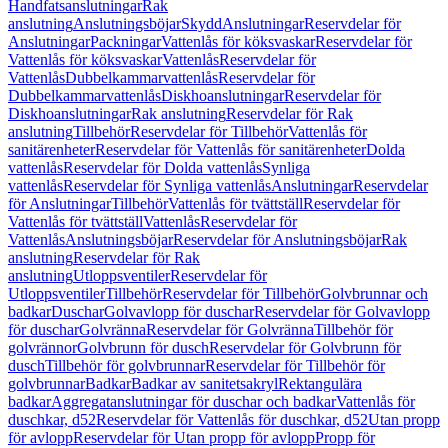
Handfatsanslutningar
Rak
anslutning
Anslutningsböjar
Skydd
Anslutningar
Reservdelar för
Anslutningar
Packningar
Vattenlås för köksvaskar
Reservdelar för
Vattenlås för köksvaskar
Vattenlås
Reservdelar för
Vattenlås
Dubbelkammarvattenlås
Reservdelar för
Dubbelkammarvattenlås
Diskhoanslutningar
Reservdelar för
Diskhoanslutningar
Rak anslutning
Reservdelar för Rak
anslutning
Tillbehör
Reservdelar för Tillbehör
Vattenlås för
sanitärenheter
Reservdelar för Vattenlås för sanitärenheter
Dolda
vattenlås
Reservdelar för Dolda vattenlås
Synliga
vattenlås
Reservdelar för Synliga vattenlås
Anslutningar
Reservdelar
för Anslutningar
Tillbehör
Vattenlås för tvättställ
Reservdelar för
Vattenlås för tvättställ
Vattenlås
Reservdelar för
Vattenlås
Anslutningsböjar
Reservdelar för Anslutningsböjar
Rak
anslutning
Reservdelar för Rak
anslutning
Utloppsventiler
Reservdelar för
Utloppsventiler
Tillbehör
Reservdelar för Tillbehör
Golvbrunnar och
badkar
Duschar
Golvavlopp för duschar
Reservdelar för Golvavlopp
för duschar
Golvränna
Reservdelar för Golvränna
Tillbehör för
golvrännor
Golvbrunn för dusch
Reservdelar för Golvbrunn för
dusch
Tillbehör för golvbrunnar
Reservdelar för Tillbehör för
golvbrunnar
Badkar
Badkar av sanitetsakryl
Rektangulära
badkar
Aggregatanslutningar för duschar och badkar
Vattenlås för
duschkar, d52
Reservdelar för Vattenlås för duschkar, d52
Utan propp
för avlopp
Reservdelar för Utan propp för avlopp
Propp för