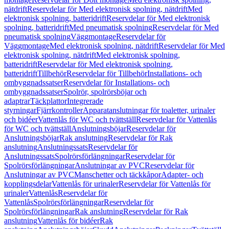
nätdrift
Reservdelar för Med elektronisk spolning, nätdrift
Med
elektronisk spolning, batteridrift
Reservdelar för Med elektronisk
spolning, batteridrift
Med pneumatisk spolning
Reservdelar för Med
pneumatisk spolning
Väggmontage
Reservdelar för
Väggmontage
Med elektronisk spolning, nätdrift
Reservdelar för Med
elektronisk spolning, nätdrift
Med elektronisk spolning,
batteridrift
Reservdelar för Med elektronisk spolning,
batteridrift
Tillbehör
Reservdelar för Tillbehör
Installations- och
ombyggnadssatser
Reservdelar för Installations- och
ombyggnadssatser
Spolrör, spolrörsböjar och
adaptrar
Täckplattor
Integrerade
styrningar
Fjärrkontroller
Apparatanslutningar för toaletter, urinaler
och bidéer
Vattenlås för WC och tvättställ
Reservdelar för Vattenlås
för WC och tvättställ
Anslutningsböjar
Reservdelar för
Anslutningsböjar
Rak anslutning
Reservdelar för Rak
anslutning
Anslutningssats
Reservdelar för
Anslutningssats
Spolrörsförlängningar
Reservdelar för
Spolrörsförlängningar
Anslutningar av PVC
Reservdelar för
Anslutningar av PVC
Manschetter och täckkåpor
Adapter- och
kopplingsdelar
Vattenlås för urinaler
Reservdelar för Vattenlås för
urinaler
Vattenlås
Reservdelar för
Vattenlås
Spolrörsförlängningar
Reservdelar för
Spolrörsförlängningar
Rak anslutning
Reservdelar för Rak
anslutning
Vattenlås för bidéer
Rak