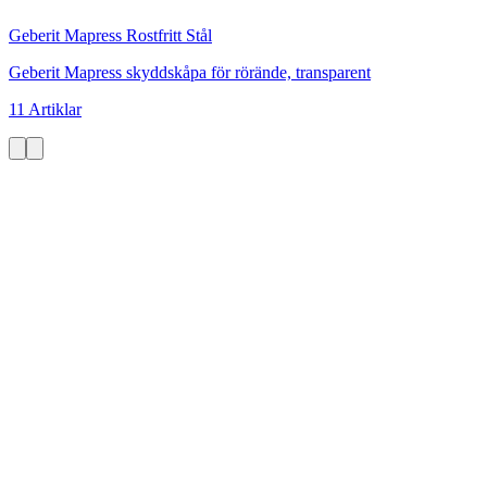
Geberit Mapress Rostfritt Stål
Geberit Mapress skyddskåpa för rörände, transparent
11 Artiklar