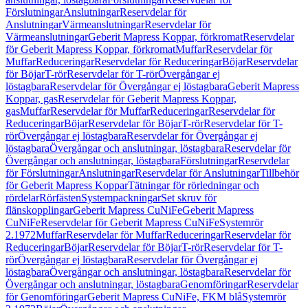
Förslutningar
Anslutningar
Reservdelar för
Anslutningar
Värmeanslutningar
Reservdelar för
Värmeanslutningar
Geberit Mapress Koppar, förkromat
Reservdelar
för Geberit Mapress Koppar, förkromat
Muffar
Reservdelar för
Muffar
Reduceringar
Reservdelar för Reduceringar
Böjar
Reservdelar
för Böjar
T-rör
Reservdelar för T-rör
Övergångar ej
löstagbara
Reservdelar för Övergångar ej löstagbara
Geberit Mapress
Koppar, gas
Reservdelar för Geberit Mapress Koppar,
gas
Muffar
Reservdelar för Muffar
Reduceringar
Reservdelar för
Reduceringar
Böjar
Reservdelar för Böjar
T-rör
Reservdelar för T-
rör
Övergångar ej löstagbara
Reservdelar för Övergångar ej
löstagbara
Övergångar och anslutningar, löstagbara
Reservdelar för
Övergångar och anslutningar, löstagbara
Förslutningar
Reservdelar
för Förslutningar
Anslutningar
Reservdelar för Anslutningar
Tillbehör
för Geberit Mapress Koppar
Tätningar för rörledningar och
rördelar
Rörfästen
Systempackningar
Set skruv för
flänskopplingar
Geberit Mapress CuNiFe
Geberit Mapress
CuNiFe
Reservdelar för Geberit Mapress CuNiFe
Systemrör
2.1972
Muffar
Reservdelar för Muffar
Reduceringar
Reservdelar för
Reduceringar
Böjar
Reservdelar för Böjar
T-rör
Reservdelar för T-
rör
Övergångar ej löstagbara
Reservdelar för Övergångar ej
löstagbara
Övergångar och anslutningar, löstagbara
Reservdelar för
Övergångar och anslutningar, löstagbara
Genomföringar
Reservdelar
för Genomföringar
Geberit Mapress CuNiFe, FKM blå
Systemrör