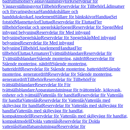
badrumsmöbler
Väggavställningsytor
Reservdelar för
Väggavställningsytor
Tillbehör
Reservdelar för Tillbehör
Lådinsatser
och förvaringsboxar
Handdukshållare och
handdukskrokar
Ljuselement
Hållare för bänkskivor
Handtag
Set
fotstöd
Magnettavlor
Eluttag
Reservdelar för Eluttag
Fler
tillbehör
Speglar och spegelskåp
Spegel
Reservdelar för Spegel
Med
inbyggd belysning
Reservdelar för Med inbyggd
belysning
Spegelskåp
Reservdelar för Spegelskåp
Med inbyggd
belysning
Reservdelar för Med inbyggd
belysning
Tillbehör
Ljuselement
Handtag
Fler
tillbehör
Eluttag
Armaturer
Tvättställsblandare
Reservdelar för
Tvättställsblandare
Stående montering, nätdrift
Reservdelar för
Stående montering, nätdrift
Stående montering,
batteridrift
Reservdelar för Stående montering, batteridrift
Stående
montering, generatordrift
Reservdelar för Stående montering,
generatordrift
Tillbehör
Reservdelar för Tillbehör
För
tvättställsblandare
Reservdelar för För
tvättställsblandare
Apparatanslutningar för tvättområde, köksvask,
enheter och tvättställ
Vattenlås för handfat
Reservdelar för Vattenlås
för handfat
Vattenlås
Reservdelar för Vattenlås
Vattenlås med
skiljevägg för handfat
Reservdelar för Vattenlås med skiljevägg för
handfat
Vattenlås med skiljevägg för handfat,
kompaktmodell
Reservdelar för Vattenlås med skiljevägg för handfat,
kompaktmodell
Dolda vattenlås
Reservdelar för Dolda
vattenlås
Handfatsanslutningar
Reservdelar för