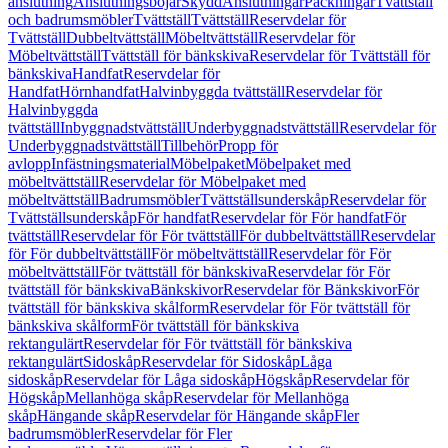
anslutning
Anslutningsböjar
Skydd
Anslutningar
Packningar
Tvättställ
och badrumsmöbler
Tvättställ
Tvättställ
Reservdelar för
Tvättställ
Dubbeltvättställ
Möbeltvättställ
Reservdelar för
Möbeltvättställ
Tvättställ för bänkskiva
Reservdelar för Tvättställ för
bänkskiva
Handfat
Reservdelar för
Handfat
Hörnhandfat
Halvinbyggda tvättställ
Reservdelar för
Halvinbyggda
tvättställ
Inbyggnadstvättställ
Underbyggnadstvättställ
Reservdelar för
Underbyggnadstvättställ
Tillbehör
Propp för
avlopp
Infästningsmaterial
Möbelpaket
Möbelpaket med
möbeltvättställ
Reservdelar för Möbelpaket med
möbeltvättställ
Badrumsmöbler
Tvättställsunderskåp
Reservdelar för
Tvättställsunderskåp
För handfat
Reservdelar för För handfat
För
tvättställ
Reservdelar för För tvättställ
För dubbeltvättställ
Reservdelar
för För dubbeltvättställ
För möbeltvättställ
Reservdelar för För
möbeltvättställ
För tvättställ för bänkskiva
Reservdelar för För
tvättställ för bänkskiva
Bänkskivor
Reservdelar för Bänkskivor
För
tvättställ för bänkskiva skålform
Reservdelar för För tvättställ för
bänkskiva skålform
För tvättställ för bänkskiva
rektangulärt
Reservdelar för För tvättställ för bänkskiva
rektangulärt
Sidoskåp
Reservdelar för Sidoskåp
Låga
sidoskåp
Reservdelar för Låga sidoskåp
Högskåp
Reservdelar för
Högskåp
Mellanhöga skåp
Reservdelar för Mellanhöga
skåp
Hängande skåp
Reservdelar för Hängande skåp
Fler
badrumsmöbler
Reservdelar för Fler