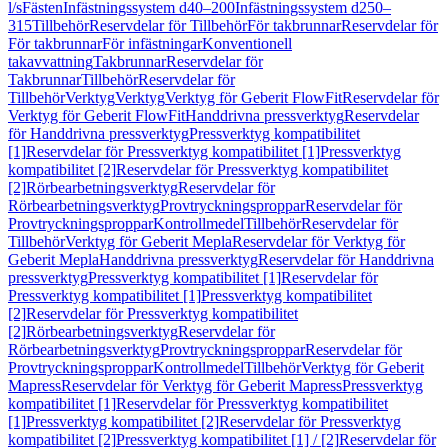
l/s
Fästen
Infästningssystem d40–200
Infästningssystem d250–
315
Tillbehör
Reservdelar för Tillbehör
För takbrunnar
Reservdelar för
För takbrunnar
För infästningar
Konventionell
takavvattning
Takbrunnar
Reservdelar för
Takbrunnar
Tillbehör
Reservdelar för
Tillbehör
Verktyg
Verktyg
Verktyg för Geberit FlowFit
Reservdelar för
Verktyg för Geberit FlowFit
Handdrivna pressverktyg
Reservdelar
för Handdrivna pressverktyg
Pressverktyg kompatibilitet
[1]
Reservdelar för Pressverktyg kompatibilitet [1]
Pressverktyg
kompatibilitet [2]
Reservdelar för Pressverktyg kompatibilitet
[2]
Rörbearbetningsverktyg
Reservdelar för
Rörbearbetningsverktyg
Provtryckningsproppar
Reservdelar för
Provtryckningsproppar
Kontrollmedel
Tillbehör
Reservdelar för
Tillbehör
Verktyg för Geberit Mepla
Reservdelar för Verktyg för
Geberit Mepla
Handdrivna pressverktyg
Reservdelar för Handdrivna
pressverktyg
Pressverktyg kompatibilitet [1]
Reservdelar för
Pressverktyg kompatibilitet [1]
Pressverktyg kompatibilitet
[2]
Reservdelar för Pressverktyg kompatibilitet
[2]
Rörbearbetningsverktyg
Reservdelar för
Rörbearbetningsverktyg
Provtryckningsproppar
Reservdelar för
Provtryckningsproppar
Kontrollmedel
Tillbehör
Verktyg för Geberit
Mapress
Reservdelar för Verktyg för Geberit Mapress
Pressverktyg
kompatibilitet [1]
Reservdelar för Pressverktyg kompatibilitet
[1]
Pressverktyg kompatibilitet [2]
Reservdelar för Pressverktyg
kompatibilitet [2]
Pressverktyg kompatibilitet [1] / [2]
Reservdelar för