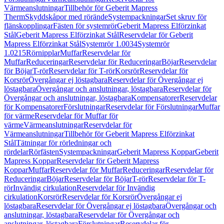
Värmeanslutningar
Tillbehör för Geberit Mapress
Therm
Skyddskåpor med rörände
Systempackningar
Set skruv för
flänskopplingar
Fästen för systemrör
Geberit Mapress Elförzinkat
Stål
Geberit Mapress Elförzinkat Stål
Reservdelar för Geberit
Mapress Elförzinkat Stål
Systemrör 1.0034
Systemrör
1.0215
Rörnipplar
Muffar
Reservdelar för
Muffar
Reduceringar
Reservdelar för Reduceringar
Böjar
Reservdelar
för Böjar
T-rör
Reservdelar för T-rör
Korsrör
Reservdelar för
Korsrör
Övergångar ej löstagbara
Reservdelar för Övergångar ej
löstagbara
Övergångar och anslutningar, löstagbara
Reservdelar för
Övergångar och anslutningar, löstagbara
Kompensatorer
Reservdelar
för Kompensatorer
Förslutningar
Reservdelar för Förslutningar
Muffar
för värme
Reservdelar för Muffar för
värme
Värmeanslutningar
Reservdelar för
Värmeanslutningar
Tillbehör för Geberit Mapress Elförzinkat
Stål
Tätningar för rörledningar och
rördelar
Rörfästen
Systempackningar
Geberit Mapress Koppar
Geberit
Mapress Koppar
Reservdelar för Geberit Mapress
Koppar
Muffar
Reservdelar för Muffar
Reduceringar
Reservdelar för
Reduceringar
Böjar
Reservdelar för Böjar
T-rör
Reservdelar för T-
rör
Invändig cirkulation
Reservdelar för Invändig
cirkulation
Korsrör
Reservdelar för Korsrör
Övergångar ej
löstagbara
Reservdelar för Övergångar ej löstagbara
Övergångar och
anslutningar, löstagbara
Reservdelar för Övergångar och
anslutningar, löstagbara
Förslutningar
Reservdelar för