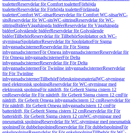
toaletter
Reservdelar för Comfort toaletter
Förhöjda
toaletter
Reservdelar för Förhöjda toaletter
Förlängda
toaletter
Comfort WC-sitsar
Reservdelar för Comfort WC-sitsar
WC-
sits
Reservdelar för WC-sits
WC-sittring
Reservdelar för WC-
sittring
Bidéer
Vägghängda bidéer
Reservdelar för Vägghängda
bidéer
Golvstående bidéer
Reservdelar för Golvstående
bidéer
Tillbehör
Reservdelar för Tillbehör
Spolplattor och WC-
styrningar
Spolplattor
Reservdelar för Spolplattor
För Sigma
inbyggnadscisterner
Reservdelar för För Sigma
inbyggnadscisterner
För Omega inbyggnadscisterner
Reservdelar för
För Omega inbyggnadscisterner
För Delta
inbyggnadscisterner
Reservdelar för För Delta
inbyggnadscisterner
För Twinline inbyggnadscisterner
Reservdelar
för För Twinline
inbyggnadscisterner
Tillbehör
Förbrukningsmaterial
WC-styrningar
med elektronisk spolning
Reservdelar för WC-styrningar med
elektronisk spolning
För nätdrift, för Geberit Sigma cistern 12
cm
Reservdelar för För nätdrift, för Geberit Sigma cistern 12 cm
För
nätdrift, för Geberit Omega inbyggnadscistern 12 cm
Reservdelar för
För nätdrift, för Geberit Omega inbyggnadscistern 12 cm
För
batteridrift, för Geberit Sigma cistern 12 cm
Reservdelar för För
batteridrift, för Geberit Sigma cistern 12 cm
WC-styrningar med
pneumatisk spolning
Reservdelar för WC-styrningar med pneumatisk
spolning
För dubbelspolning
Reservdelar för För dubbelspolning
För
enkelspolning
Reservdelar för För enkelspolning
Tillbehör för WC-