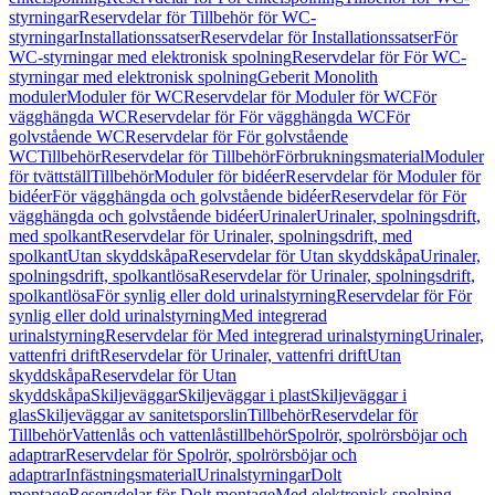
styrningar
Reservdelar för Tillbehör för WC-
styrningar
Installationssatser
Reservdelar för Installationssatser
För
WC-styrningar med elektronisk spolning
Reservdelar för För WC-
styrningar med elektronisk spolning
Geberit Monolith
moduler
Moduler för WC
Reservdelar för Moduler för WC
För
vägghängda WC
Reservdelar för För vägghängda WC
För
golvstående WC
Reservdelar för För golvstående
WC
Tillbehör
Reservdelar för Tillbehör
Förbrukningsmaterial
Moduler
för tvättställ
Tillbehör
Moduler för bidéer
Reservdelar för Moduler för
bidéer
För vägghängda och golvstående bidéer
Reservdelar för För
vägghängda och golvstående bidéer
Urinaler
Urinaler, spolningsdrift,
med spolkant
Reservdelar för Urinaler, spolningsdrift, med
spolkant
Utan skyddskåpa
Reservdelar för Utan skyddskåpa
Urinaler,
spolningsdrift, spolkantlösa
Reservdelar för Urinaler, spolningsdrift,
spolkantlösa
För synlig eller dold urinalstyrning
Reservdelar för För
synlig eller dold urinalstyrning
Med integrerad
urinalstyrning
Reservdelar för Med integrerad urinalstyrning
Urinaler,
vattenfri drift
Reservdelar för Urinaler, vattenfri drift
Utan
skyddskåpa
Reservdelar för Utan
skyddskåpa
Skiljeväggar
Skiljeväggar i plast
Skiljeväggar i
glas
Skiljeväggar av sanitetsporslin
Tillbehör
Reservdelar för
Tillbehör
Vattenlås och vattenlåstillbehör
Spolrör, spolrörsböjar och
adaptrar
Reservdelar för Spolrör, spolrörsböjar och
adaptrar
Infästningsmaterial
Urinalstyrningar
Dolt
montage
Reservdelar för Dolt montage
Med elektronisk spolning,