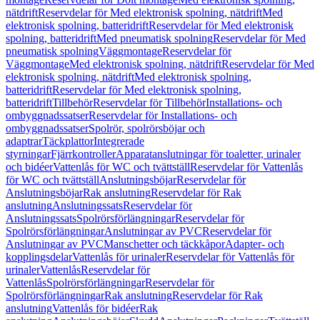
nätdrift
Reservdelar för Med elektronisk spolning, nätdrift
Med
elektronisk spolning, batteridrift
Reservdelar för Med elektronisk
spolning, batteridrift
Med pneumatisk spolning
Reservdelar för Med
pneumatisk spolning
Väggmontage
Reservdelar för
Väggmontage
Med elektronisk spolning, nätdrift
Reservdelar för Med
elektronisk spolning, nätdrift
Med elektronisk spolning,
batteridrift
Reservdelar för Med elektronisk spolning,
batteridrift
Tillbehör
Reservdelar för Tillbehör
Installations- och
ombyggnadssatser
Reservdelar för Installations- och
ombyggnadssatser
Spolrör, spolrörsböjar och
adaptrar
Täckplattor
Integrerade
styrningar
Fjärrkontroller
Apparatanslutningar för toaletter, urinaler
och bidéer
Vattenlås för WC och tvättställ
Reservdelar för Vattenlås
för WC och tvättställ
Anslutningsböjar
Reservdelar för
Anslutningsböjar
Rak anslutning
Reservdelar för Rak
anslutning
Anslutningssats
Reservdelar för
Anslutningssats
Spolrörsförlängningar
Reservdelar för
Spolrörsförlängningar
Anslutningar av PVC
Reservdelar för
Anslutningar av PVC
Manschetter och täckkåpor
Adapter- och
kopplingsdelar
Vattenlås för urinaler
Reservdelar för Vattenlås för
urinaler
Vattenlås
Reservdelar för
Vattenlås
Spolrörsförlängningar
Reservdelar för
Spolrörsförlängningar
Rak anslutning
Reservdelar för Rak
anslutning
Vattenlås för bidéer
Rak