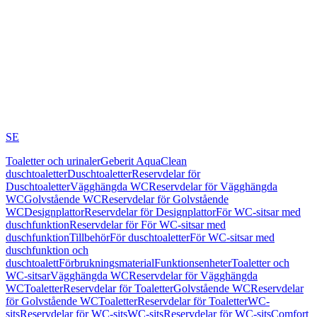
SE
Toaletter och urinaler
Geberit AquaClean
duschtoaletter
Duschtoaletter
Reservdelar för
Duschtoaletter
Vägghängda WC
Reservdelar för Vägghängda
WC
Golvstående WC
Reservdelar för Golvstående
WC
Designplattor
Reservdelar för Designplattor
För WC-sitsar med
duschfunktion
Reservdelar för För WC-sitsar med
duschfunktion
Tillbehör
För duschtoaletter
För WC-sitsar med
duschfunktion och
duschtoalett
Förbrukningsmaterial
Funktionsenheter
Toaletter och
WC-sitsar
Vägghängda WC
Reservdelar för Vägghängda
WC
Toaletter
Reservdelar för Toaletter
Golvstående WC
Reservdelar
för Golvstående WC
Toaletter
Reservdelar för Toaletter
WC-
sits
Reservdelar för WC-sits
WC-sits
Reservdelar för WC-sits
Comfort