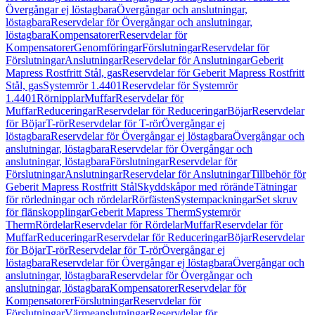
Övergångar ej löstagbara
Övergångar och anslutningar,
löstagbara
Reservdelar för Övergångar och anslutningar,
löstagbara
Kompensatorer
Reservdelar för
Kompensatorer
Genomföringar
Förslutningar
Reservdelar för
Förslutningar
Anslutningar
Reservdelar för Anslutningar
Geberit
Mapress Rostfritt Stål, gas
Reservdelar för Geberit Mapress Rostfritt
Stål, gas
Systemrör 1.4401
Reservdelar för Systemrör
1.4401
Rörnipplar
Muffar
Reservdelar för
Muffar
Reduceringar
Reservdelar för Reduceringar
Böjar
Reservdelar
för Böjar
T-rör
Reservdelar för T-rör
Övergångar ej
löstagbara
Reservdelar för Övergångar ej löstagbara
Övergångar och
anslutningar, löstagbara
Reservdelar för Övergångar och
anslutningar, löstagbara
Förslutningar
Reservdelar för
Förslutningar
Anslutningar
Reservdelar för Anslutningar
Tillbehör för
Geberit Mapress Rostfritt Stål
Skyddskåpor med rörände
Tätningar
för rörledningar och rördelar
Rörfästen
Systempackningar
Set skruv
för flänskopplingar
Geberit Mapress Therm
Systemrör
Therm
Rördelar
Reservdelar för Rördelar
Muffar
Reservdelar för
Muffar
Reduceringar
Reservdelar för Reduceringar
Böjar
Reservdelar
för Böjar
T-rör
Reservdelar för T-rör
Övergångar ej
löstagbara
Reservdelar för Övergångar ej löstagbara
Övergångar och
anslutningar, löstagbara
Reservdelar för Övergångar och
anslutningar, löstagbara
Kompensatorer
Reservdelar för
Kompensatorer
Förslutningar
Reservdelar för
Förslutningar
Värmeanslutningar
Reservdelar för