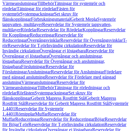
Värmeanslutningar
Tillbehör
Tätningar för systemrör och
rördelar
Tätningar för rördelar
Fästen för
systemrör
Systempackningar
Set skruv för
flänskopplingar
Förbrukningsmaterial
Geberit Mepla
Systemrör
tappvatten, multilayer
Reservdelar för Systemrör tappvatten,
multilayer
Rördelar
Reservdelar för Rördelar
Kopplingar
Reservdelar
för Kopplingar
Reduceringar
Reservdelar för
Reduceringar
Övergångsvinklar
Reservdelar för Övergångsvinklar
T-
rör
Reservdelar för T-rör
Invändig cirkulation
Reservdelar för
Invändig cirkulation
Övergångar ej löstagbara
Reservdelar för
Övergångar ej löstagbara
Övergångar och anslutningar,
löstagbara
Reservdelar för Övergångar och anslutningar,
löstagbara
Förslutningar
Reservdelar för
Förslutningar
Anslutningar
Reservdelar för Anslutningar
Fördelare
med gängad anslutning
Reservdelar för Fördelare med gängad
anslutning
Värmeanslutningar
Reservdelar för
Värmeanslutningar
Tillbehör
Tätningar för rörledningar och
rördelar
Rörfästen
Systempackningar
Set skruv för
flänskopplingar
Geberit Mapress Rostfritt Stål
Geberit Mapress
Rostfritt Stål
Reservdelar för Geberit Mapress Rostfritt Stål
Systemrör
1.4401
Reservdelar för Systemrör
1.4401
Rörnipplar
Muffar
Reservdelar för
Muffar
Reduceringar
Reservdelar för Reduceringar
Böjar
Reservdelar
för Böjar
T-rör
Reservdelar för T-rör
Invändig cirkulation
Reservdelar
för Invändig cirkulation
Övergångar ej löstagbara
Reservdelar för