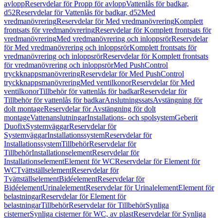
avlopp
Reservdelar för Propp för avlopp
Vattenlås för badkar,
d52
Reservdelar för Vattenlås för badkar, d52
Med
vredmanövrering
Reservdelar för Med vredmanövrering
Komplett
frontsats för vredmanövrering
Reservdelar för Komplett frontsats för
vredmanövrering
Med vredmanövrering och inloppsrör
Reservdelar
för Med vredmanövrering och inloppsrör
Komplett frontsats för
vredmanövrering och inloppsrör
Reservdelar för Komplett frontsats
för vredmanövrering och inloppsrör
Med PushControl
tryckknappsmanövrering
Reservdelar för Med PushControl
tryckknappsmanövrering
Med ventilkonor
Reservdelar för Med
ventilkonor
Tillbehör för vattenlås för badkar
Reservdelar för
Tillbehör för vattenlås för badkar
Anslutningssats
Avstängning för
dolt montage
Reservdelar för Avstängning för dolt
montage
Vattenanslutningar
Installations- och spolsystem
Geberit
Duofix
Systemväggar
Reservdelar för
Systemväggar
Installationssystem
Reservdelar för
Installationssystem
Tillbehör
Reservdelar för
Tillbehör
Installationselement
Reservdelar för
Installationselement
Element för WC
Reservdelar för Element för
WC
Tvättställselement
Reservdelar för
Tvättställselement
Bidéelement
Reservdelar för
Bidéelement
Urinalelement
Reservdelar för Urinalelement
Element för
belastningar
Reservdelar för Element för
belastningar
Tillbehör
Reservdelar för Tillbehör
Synliga
cisterner
Synliga cisterner för WC, av plast
Reservdelar för Synliga