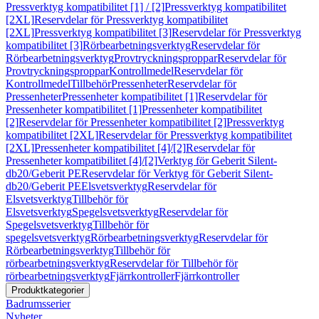
Pressverktyg kompatibilitet [1] / [2]
Pressverktyg kompatibilitet
[2XL]
Reservdelar för Pressverktyg kompatibilitet
[2XL]
Pressverktyg kompatibilitet [3]
Reservdelar för Pressverktyg
kompatibilitet [3]
Rörbearbetningsverktyg
Reservdelar för
Rörbearbetningsverktyg
Provtryckningsproppar
Reservdelar för
Provtryckningsproppar
Kontrollmedel
Reservdelar för
Kontrollmedel
Tillbehör
Pressenheter
Reservdelar för
Pressenheter
Pressenheter kompatibilitet [1]
Reservdelar för
Pressenheter kompatibilitet [1]
Pressenheter kompatibilitet
[2]
Reservdelar för Pressenheter kompatibilitet [2]
Pressverktyg
kompatibilitet [2XL]
Reservdelar för Pressverktyg kompatibilitet
[2XL]
Pressenheter kompatibilitet [4]/[2]
Reservdelar för
Pressenheter kompatibilitet [4]/[2]
Verktyg för Geberit Silent-
db20/Geberit PE
Reservdelar för Verktyg för Geberit Silent-
db20/Geberit PE
Elsvetsverktyg
Reservdelar för
Elsvetsverktyg
Tillbehör för
Elsvetsverktyg
Spegelsvetsverktyg
Reservdelar för
Spegelsvetsverktyg
Tillbehör för
spegelsvetsverktyg
Rörbearbetningsverktyg
Reservdelar för
Rörbearbetningsverktyg
Tillbehör för
rörbearbetningsverktyg
Reservdelar för Tillbehör för
rörbearbetningsverktyg
Fjärrkontroller
Fjärrkontroller
Produktkategorier
Badrumsserier
Nyheter