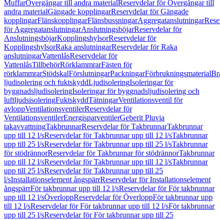
Muffar
Övergångar till andra material
Reservdelar för Övergångar till
andra material
Gängade kopplingar
Reservdelar för Gängade
kopplingar
Flänskopplingar
Flänsbussningar
Aggregatanslutningar
Rese
för Aggregatanslutningar
Anslutningsböjar
Reservdelar för
Anslutningsböjar
Kopplingshylsor
Reservdelar för
Kopplingshylsor
Raka anslutningar
Reservdelar för Raka
anslutningar
Vattenlås
Reservdelar för
Vattenlås
Tillbehör
Rörklammrar
Fästen för
rörklammrar
Stödskal
Förslutningar
Packningar
Förbrukningsmaterial
Br
ljudisolering och fuktskydd
Ljudisolering
Isoleringar för
byggnadsljudisolering
Isoleringar för byggnadsljudisolering och
luftljudsisolering
Fuktskydd
Tätningar
Ventilationsventil för
avlopp
Ventilationsventiler
Reservdelar för
Ventilationsventiler
Energisparventiler
Geberit Pluvia
takavvattning
Takbrunnar
Reservdelar för Takbrunnar
Takbrunnar
upp till 12 l/s
Reservdelar för Takbrunnar upp till 12 l/s
Takbrunnar
upp till 25 l/s
Reservdelar för Takbrunnar upp till 25 l/s
Takbrunnar
för stödrännor
Reservdelar för Takbrunnar för stödrännor
Takbrunnar
upp till 12 l/s
Reservdelar för Takbrunnar upp till 12 l/s
Takbrunnar
upp till 25 l/s
Reservdelar för Takbrunnar upp till 25
l/s
Installationselement ångspärr
Reservdelar för Installationselement
ångspärr
För takbrunnar upp till 12 l/s
Reservdelar för För takbrunnar
upp till 12 l/s
Överlopp
Reservdelar för Överlopp
För takbrunnar upp
till 12 l/s
Reservdelar för För takbrunnar upp till 12 l/s
För takbrunnar
upp till 25 l/s
Reservdelar för För takbrunnar upp till 25