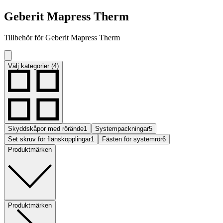
Geberit Mapress Therm
Tillbehör för Geberit Mapress Therm
Välj kategorier (4)
Skyddskåpor med rörände
1
Systempackningar
5
Set skruv för flänskopplingar
1
Fästen för systemrör
6
Produktmärken
Produktmärken