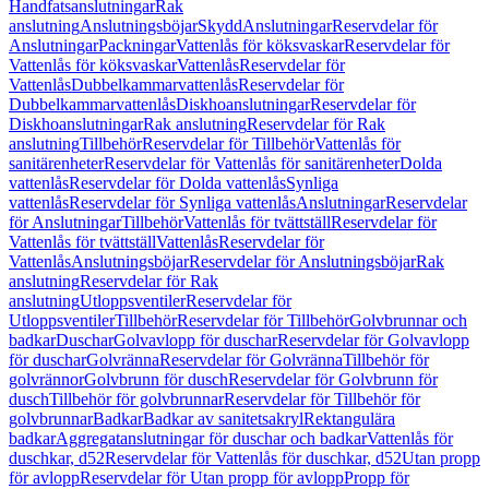
Handfatsanslutningar
Rak
anslutning
Anslutningsböjar
Skydd
Anslutningar
Reservdelar för
Anslutningar
Packningar
Vattenlås för köksvaskar
Reservdelar för
Vattenlås för köksvaskar
Vattenlås
Reservdelar för
Vattenlås
Dubbelkammarvattenlås
Reservdelar för
Dubbelkammarvattenlås
Diskhoanslutningar
Reservdelar för
Diskhoanslutningar
Rak anslutning
Reservdelar för Rak
anslutning
Tillbehör
Reservdelar för Tillbehör
Vattenlås för
sanitärenheter
Reservdelar för Vattenlås för sanitärenheter
Dolda
vattenlås
Reservdelar för Dolda vattenlås
Synliga
vattenlås
Reservdelar för Synliga vattenlås
Anslutningar
Reservdelar
för Anslutningar
Tillbehör
Vattenlås för tvättställ
Reservdelar för
Vattenlås för tvättställ
Vattenlås
Reservdelar för
Vattenlås
Anslutningsböjar
Reservdelar för Anslutningsböjar
Rak
anslutning
Reservdelar för Rak
anslutning
Utloppsventiler
Reservdelar för
Utloppsventiler
Tillbehör
Reservdelar för Tillbehör
Golvbrunnar och
badkar
Duschar
Golvavlopp för duschar
Reservdelar för Golvavlopp
för duschar
Golvränna
Reservdelar för Golvränna
Tillbehör för
golvrännor
Golvbrunn för dusch
Reservdelar för Golvbrunn för
dusch
Tillbehör för golvbrunnar
Reservdelar för Tillbehör för
golvbrunnar
Badkar
Badkar av sanitetsakryl
Rektangulära
badkar
Aggregatanslutningar för duschar och badkar
Vattenlås för
duschkar, d52
Reservdelar för Vattenlås för duschkar, d52
Utan propp
för avlopp
Reservdelar för Utan propp för avlopp
Propp för