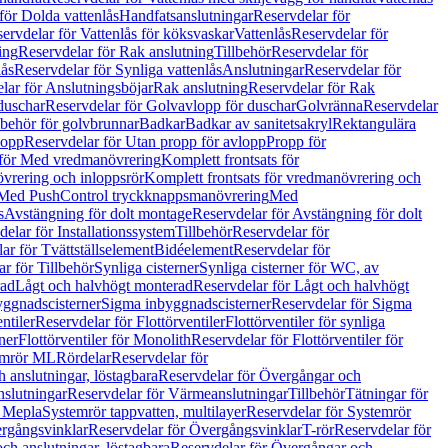
för Dolda vattenlås
Handfatsanslutningar
Reservdelar för
ervdelar för Vattenlås för köksvaskar
Vattenlås
Reservdelar för
ing
Reservdelar för Rak anslutning
Tillbehör
Reservdelar för
lås
Reservdelar för Synliga vattenlås
Anslutningar
Reservdelar för
lar för Anslutningsböjar
Rak anslutning
Reservdelar för Rak
duschar
Reservdelar för Golvavlopp för duschar
Golvränna
Reservdelar
lbehör för golvbrunnar
Badkar
Badkar av sanitetsakryl
Rektangulära
lopp
Reservdelar för Utan propp för avlopp
Propp för
 för Med vredmanövrering
Komplett frontsats för
vrering och inloppsrör
Komplett frontsats för vredmanövrering och
 Med PushControl tryckknappsmanövrering
Med
s
Avstängning för dolt montage
Reservdelar för Avstängning för dolt
elar för Installationssystem
Tillbehör
Reservdelar för
ar för Tvättställselement
Bidéelement
Reservdelar för
r för Tillbehör
Synliga cisterner
Synliga cisterner för WC, av
rad
Lågt och halvhögt monterad
Reservdelar för Lågt och halvhögt
yggnadscisterner
Sigma inbyggnadscisterner
Reservdelar för Sigma
ntiler
Reservdelar för Flottörventiler
Flottörventiler för synliga
ner
Flottörventiler för Monolith
Reservdelar för Flottörventiler för
emrör ML
Rördelar
Reservdelar för
 anslutningar, löstagbara
Reservdelar för Övergångar och
slutningar
Reservdelar för Värmeanslutningar
Tillbehör
Tätningar för
 Mepla
Systemrör tappvatten, multilayer
Reservdelar för Systemrör
rgångsvinklar
Reservdelar för Övergångsvinklar
T-rör
Reservdelar för
ch anslutningar, löstagbara
Reservdelar för Övergångar och