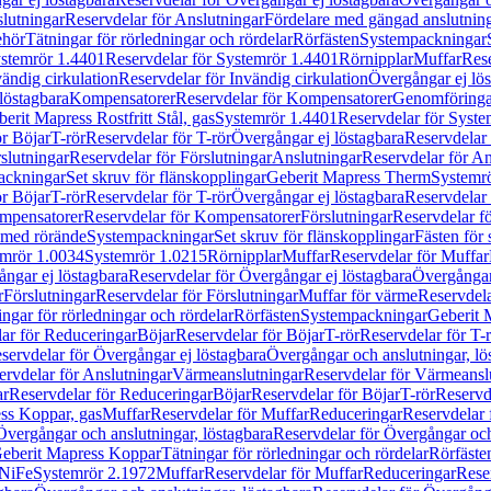
lutningar
Reservdelar för Anslutningar
Fördelare med gängad anslutnin
ehör
Tätningar för rörledningar och rördelar
Rörfästen
Systempackningar
stemrör 1.4401
Reservdelar för Systemrör 1.4401
Rörnipplar
Muffar
Rese
vändig cirkulation
Reservdelar för Invändig cirkulation
Övergångar ej lös
löstagbara
Kompensatorer
Reservdelar för Kompensatorer
Genomföringa
erit Mapress Rostfritt Stål, gas
Systemrör 1.4401
Reservdelar för Syste
ör Böjar
T-rör
Reservdelar för T-rör
Övergångar ej löstagbara
Reservdelar 
slutningar
Reservdelar för Förslutningar
Anslutningar
Reservdelar för An
ackningar
Set skruv för flänskopplingar
Geberit Mapress Therm
Systemr
ör Böjar
T-rör
Reservdelar för T-rör
Övergångar ej löstagbara
Reservdelar 
mpensatorer
Reservdelar för Kompensatorer
Förslutningar
Reservdelar fö
med rörände
Systempackningar
Set skruv för flänskopplingar
Fästen för
mrör 1.0034
Systemrör 1.0215
Rörnipplar
Muffar
Reservdelar för Muffar
ngar ej löstagbara
Reservdelar för Övergångar ej löstagbara
Övergångar 
r
Förslutningar
Reservdelar för Förslutningar
Muffar för värme
Reservdela
ingar för rörledningar och rördelar
Rörfästen
Systempackningar
Geberit 
ar för Reduceringar
Böjar
Reservdelar för Böjar
T-rör
Reservdelar för T-
servdelar för Övergångar ej löstagbara
Övergångar och anslutningar, lö
ervdelar för Anslutningar
Värmeanslutningar
Reservdelar för Värmeansl
ar
Reservdelar för Reduceringar
Böjar
Reservdelar för Böjar
T-rör
Reservde
ess Koppar, gas
Muffar
Reservdelar för Muffar
Reduceringar
Reservdelar 
Övergångar och anslutningar, löstagbara
Reservdelar för Övergångar och
 Geberit Mapress Koppar
Tätningar för rörledningar och rördelar
Rörfäste
uNiFe
Systemrör 2.1972
Muffar
Reservdelar för Muffar
Reduceringar
Rese