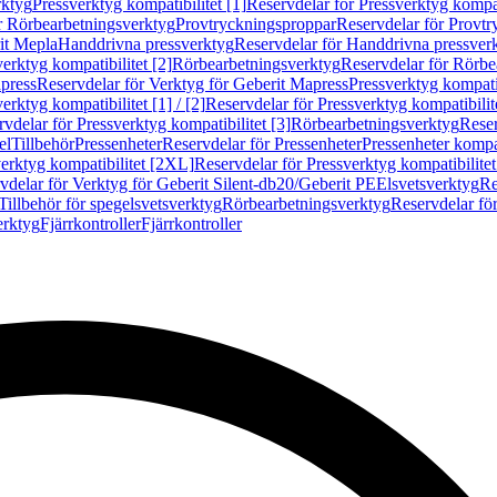
rktyg
Pressverktyg kompatibilitet [1]
Reservdelar för Pressverktyg kompati
r Rörbearbetningsverktyg
Provtryckningsproppar
Reservdelar för Provt
it Mepla
Handdrivna pressverktyg
Reservdelar för Handdrivna pressver
erktyg kompatibilitet [2]
Rörbearbetningsverktyg
Reservdelar för Rörbe
press
Reservdelar för Verktyg för Geberit Mapress
Pressverktyg kompatib
erktyg kompatibilitet [1] / [2]
Reservdelar för Pressverktyg kompatibilitet
vdelar för Pressverktyg kompatibilitet [3]
Rörbearbetningsverktyg
Reser
el
Tillbehör
Pressenheter
Reservdelar för Pressenheter
Pressenheter kompat
erktyg kompatibilitet [2XL]
Reservdelar för Pressverktyg kompatibilite
vdelar för Verktyg för Geberit Silent-db20/Geberit PE
Elsvetsverktyg
Re
Tillbehör för spegelsvetsverktyg
Rörbearbetningsverktyg
Reservdelar fö
erktyg
Fjärrkontroller
Fjärrkontroller