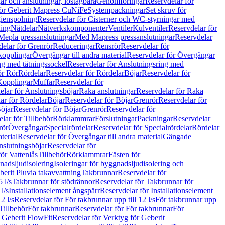
r och anslutningar, löstagbara
Genomföringar
Reservdelar för
för Geberit Mapress CuNiFe
Systempackningar
Set skruv för
ienspolning
Reservdelar för Cisterner och WC-styrningar med
ning
Nätdelar
Nätverkskomponenter
Ventiler
Kulventiler
Reservdelar för
Mepla pressanslutningar
Med Mapress pressanslutningar
Reservdelar
elar för Grenrör
Reduceringar
Rensrör
Reservdelar för
opplingar
Övergångar till andra material
Reservdelar för Övergångar
ng med tätningssockel
Reservdelar för Anslutningsring med
ör Rör
Rördelar
Reservdelar för Rördelar
Böjar
Reservdelar för
Kopplingar
Muffar
Reservdelar för
elar för Anslutningsböjar
Raka anslutningar
Reservdelar för Raka
ar för Rördelar
Böjar
Reservdelar för Böjar
Grenrör
Reservdelar för
öjar
Reservdelar för Böjar
Grenrör
Reservdelar för
lar för Tillbehör
Rörklammrar
Förslutningar
Packningar
Reservdelar
rör
Övergångar
Specialrördelar
Reservdelar för Specialrördelar
Rördelar
terial
Reservdelar för Övergångar till andra material
Gängade
slutningsböjar
Reservdelar för
ör Vattenlås
Tillbehör
Rörklammrar
Fästen för
gnadsljudisolering
Isoleringar för byggnadsljudisolering och
berit Pluvia takavvattning
Takbrunnar
Reservdelar för
 l/s
Takbrunnar för stödrännor
Reservdelar för Takbrunnar för
l/s
Installationselement ångspärr
Reservdelar för Installationselement
2 l/s
Reservdelar för För takbrunnar upp till 12 l/s
För takbrunnar upp
Tillbehör
För takbrunnar
Reservdelar för För takbrunnar
För
 Geberit FlowFit
Reservdelar för Verktyg för Geberit