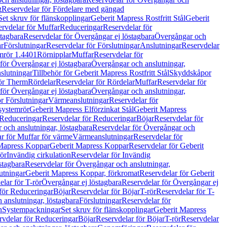
g
Reservdelar för Fördelare med gängad
Set skruv för flänskopplingar
Geberit Mapress Rostfritt Stål
Geberit
rvdelar för Muffar
Reduceringar
Reservdelar för
tagbara
Reservdelar för Övergångar ej löstagbara
Övergångar och
r
Förslutningar
Reservdelar för Förslutningar
Anslutningar
Reservdelar
mrör 1.4401
Rörnipplar
Muffar
Reservdelar för
för Övergångar ej löstagbara
Övergångar och anslutningar,
slutningar
Tillbehör för Geberit Mapress Rostfritt Stål
Skyddskåpor
ör Therm
Rördelar
Reservdelar för Rördelar
Muffar
Reservdelar för
för Övergångar ej löstagbara
Övergångar och anslutningar,
r Förslutningar
Värmeanslutningar
Reservdelar för
 systemrör
Geberit Mapress Elförzinkat Stål
Geberit Mapress
Reduceringar
Reservdelar för Reduceringar
Böjar
Reservdelar för
och anslutningar, löstagbara
Reservdelar för Övergångar och
r för Muffar för värme
Värmeanslutningar
Reservdelar för
Mapress Koppar
Geberit Mapress Koppar
Reservdelar för Geberit
rör
Invändig cirkulation
Reservdelar för Invändig
stagbara
Reservdelar för Övergångar och anslutningar,
utningar
Geberit Mapress Koppar, förkromat
Reservdelar för Geberit
lar för T-rör
Övergångar ej löstagbara
Reservdelar för Övergångar ej
för Reduceringar
Böjar
Reservdelar för Böjar
T-rör
Reservdelar för T-
 anslutningar, löstagbara
Förslutningar
Reservdelar för
n
Systempackningar
Set skruv för flänskopplingar
Geberit Mapress
rvdelar för Reduceringar
Böjar
Reservdelar för Böjar
T-rör
Reservdelar