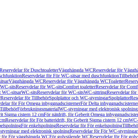
Reservdelar för Duschtoaletter
Vägghängda WC
Reservdelar för Vägg
schfunktion
Reservdelar för För WC-sitsar med duschfunktion
Tillbehör
itsar
Vägghängda WC
Reservdelar för Vägghängda WC
Toaletter
Reserv
WC-sits
Reservdelar för WC-sits
Comfort toaletter
Reservdelar för Comfo
t WC-sitsar
WC-sits
Reservdelar för WC-sits
WC-sittring
Reservdelar för
r
Reservdelar för Tillbehör
Spolplattor och WC-styrningar
Spolplattor
Rese
delar för För Omega inbyggnadscisterner
För Delta inbyggnadscisterne
Tillbehör
Förbrukningsmaterial
WC-styrningar med elektronisk spolning
rit Sigma cistern 12 cm
För nätdrift, för Geberit Omega inbyggnadscist
 cm
Reservdelar för För batteridrift, för Geberit Sigma cistern 12 cm
WC-s
belspolning
För enkelspolning
Reservdelar för För enkelspolning
Tillbeh
tyrningar med elektronisk spolning
Reservdelar för För WC-styrningar
r för För vägghängda WC
För golvstående WC
Reservdelar för För gol