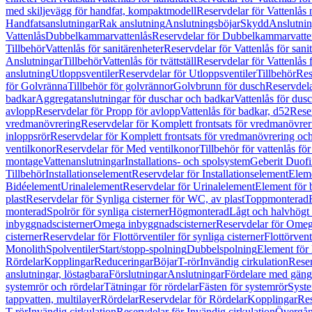
med skiljevägg för handfat, kompaktmodell
Reservdelar för Vattenlås
Handfatsanslutningar
Rak anslutning
Anslutningsböjar
Skydd
Anslutnin
Vattenlås
Dubbelkammarvattenlås
Reservdelar för Dubbelkammarvatte
Tillbehör
Vattenlås för sanitärenheter
Reservdelar för Vattenlås för sani
Anslutningar
Tillbehör
Vattenlås för tvättställ
Reservdelar för Vattenlås fö
anslutning
Utloppsventiler
Reservdelar för Utloppsventiler
Tillbehör
Res
för Golvränna
Tillbehör för golvrännor
Golvbrunn för dusch
Reservdela
badkar
Aggregatanslutningar för duschar och badkar
Vattenlås för dus
avlopp
Reservdelar för Propp för avlopp
Vattenlås för badkar, d52
Reser
vredmanövrering
Reservdelar för Komplett frontsats för vredmanövrer
inloppsrör
Reservdelar för Komplett frontsats för vredmanövrering och
ventilkonor
Reservdelar för Med ventilkonor
Tillbehör för vattenlås fö
montage
Vattenanslutningar
Installations- och spolsystem
Geberit Duof
Tillbehör
Installationselement
Reservdelar för Installationselement
Elem
Bidéelement
Urinalelement
Reservdelar för Urinalelement
Element för 
plast
Reservdelar för Synliga cisterner för WC, av plast
Toppmonterad
monterad
Spolrör för synliga cisterner
Högmonterad
Lågt och halvhögt
inbyggnadscisterner
Omega inbyggnadscisterner
Reservdelar för Omeg
cisterner
Reservdelar för Flottörventiler för synliga cisterner
Flottörvent
Monolith
Spolventiler
Start/stopp-spolning
Dubbelspolning
Element för 
Rördelar
Kopplingar
Reduceringar
Böjar
T-rör
Invändig cirkulation
Reser
anslutningar, löstagbara
Förslutningar
Anslutningar
Fördelare med gäng
systemrör och rördelar
Tätningar för rördelar
Fästen för systemrör
Syst
tappvatten, multilayer
Rördelar
Reservdelar för Rördelar
Kopplingar
Res
T-rör
Invändig cirkulation
Reservdelar för Invändig cirkulation
Övergång