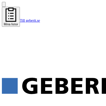
Till geberit.se
Mina listor