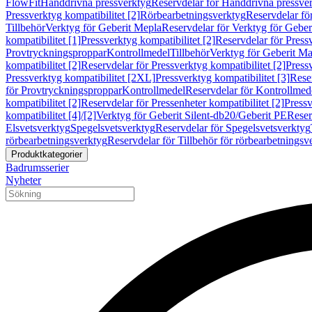
FlowFit
Handdrivna pressverktyg
Reservdelar för Handdrivna pressve
Pressverktyg kompatibilitet [2]
Rörbearbetningsverktyg
Reservdelar fö
Tillbehör
Verktyg för Geberit Mepla
Reservdelar för Verktyg för Geber
kompatibilitet [1]
Pressverktyg kompatibilitet [2]
Reservdelar för Pressv
Provtryckningsproppar
Kontrollmedel
Tillbehör
Verktyg för Geberit Ma
kompatibilitet [2]
Reservdelar för Pressverktyg kompatibilitet [2]
Pressv
Pressverktyg kompatibilitet [2XL]
Pressverktyg kompatibilitet [3]
Reser
för Provtryckningsproppar
Kontrollmedel
Reservdelar för Kontrollmed
kompatibilitet [2]
Reservdelar för Pressenheter kompatibilitet [2]
Pressv
kompatibilitet [4]/[2]
Verktyg för Geberit Silent-db20/Geberit PE
Reser
Elsvetsverktyg
Spegelsvetsverktyg
Reservdelar för Spegelsvetsverktyg
rörbearbetningsverktyg
Reservdelar för Tillbehör för rörbearbetningsv
Produktkategorier
Badrumsserier
Nyheter