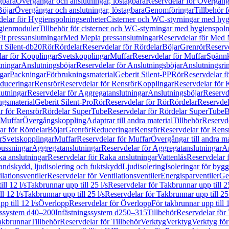
gbara
Övergångar och anslutningar, löstagbara
Reservdelar för Övergånga
Böjar
Övergångar och anslutningar, löstagbara
Genomföringar
Tillbehör 
delar för Hygienspolningsenheter
Cisterner och WC-styrningar med hyg
ygienmoduler
Tillbehör för cisterner och WC-styrningar med hygienspol
t pressanslutningar
Med Mepla pressanslutningar
Reservdelar för Med 
t Silent-db20
Rör
Rördelar
Reservdelar för Rördelar
Böjar
Grenrör
Reservd
ar för Kopplingar
Svetskopplingar
Muffar
Reservdelar för Muffar
Spännk
tningar
Anslutningsböjar
Reservdelar för Anslutningsböjar
Anslutningsri
gar
Packningar
Förbrukningsmaterial
Geberit Silent-PP
Rör
Reservdelar f
educeringar
Rensrör
Reservdelar för Rensrör
Kopplingar
Reservdelar för 
utningar
Reservdelar för Aggregatanslutningar
Anslutningsböjar
Reservd
ngsmaterial
Geberit Silent-Pro
Rör
Reservdelar för Rör
Rördelar
Reservdel
r för Rensrör
Rördelar SuperTube
Reservdelar för Rördelar SuperTube
B
 Muffar
Övergångskoppling
Adaptrar till andra material
Tillbehör
Reservde
ar för Rördelar
Böjar
Grenrör
Reduceringar
Rensrör
Reservdelar för Rens
r
Svetskopplingar
Muffar
Reservdelar för Muffar
Övergångar till andra ma
bussningar
Aggregatanslutningar
Reservdelar för Aggregatanslutningar
An
a anslutningar
Reservdelar för Raka anslutningar
Vattenlås
Reservdelar f
andskydd, ljudisolering och fuktskydd
Ljudisolering
Isoleringar för byg
ilationsventiler
Reservdelar för Ventilationsventiler
Energisparventiler
Ge
ll 12 l/s
Takbrunnar upp till 25 l/s
Reservdelar för Takbrunnar upp till 25
l 12 l/s
Takbrunnar upp till 25 l/s
Reservdelar för Takbrunnar upp till 25 
p till 12 l/s
Överlopp
Reservdelar för Överlopp
För takbrunnar upp till 1
gssystem d40–200
Infästningssystem d250–315
Tillbehör
Reservdelar för 
akbrunnar
Tillbehör
Reservdelar för Tillbehör
Verktyg
Verktyg
Verktyg för