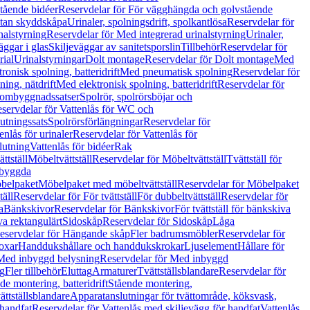
tående bidéer
Reservdelar för För vägghängda och golvstående
Utan skyddskåpa
Urinaler, spolningsdrift, spolkantlösa
Reservdelar för
nalstyrning
Reservdelar för Med integrerad urinalstyrning
Urinaler,
äggar i glas
Skiljeväggar av sanitetsporslin
Tillbehör
Reservdelar för
rial
Urinalstyrningar
Dolt montage
Reservdelar för Dolt montage
Med
onisk spolning, batteridrift
Med pneumatisk spolning
Reservdelar för
ing, nätdrift
Med elektronisk spolning, batteridrift
Reservdelar för
h ombyggnadssatser
Spolrör, spolrörsböjar och
servdelar för Vattenlås för WC och
utningssats
Spolrörsförlängningar
Reservdelar för
enlås för urinaler
Reservdelar för Vattenlås för
lutning
Vattenlås för bidéer
Rak
ttställ
Möbeltvättställ
Reservdelar för Möbeltvättställ
Tvättställ för
nbyggda
belpaket
Möbelpaket med möbeltvättställ
Reservdelar för Möbelpaket
täll
Reservdelar för För tvättställ
För dubbeltvättställ
Reservdelar för
a
Bänkskivor
Reservdelar för Bänkskivor
För tvättställ för bänkskiva
va rektangulärt
Sidoskåp
Reservdelar för Sidoskåp
Låga
eservdelar för Hängande skåp
Fler badrumsmöbler
Reservdelar för
oxar
Handdukshållare och handdukskrokar
Ljuselement
Hållare för
Med inbyggd belysning
Reservdelar för Med inbyggd
g
Fler tillbehör
Eluttag
Armaturer
Tvättställsblandare
Reservdelar för
de montering, batteridrift
Stående montering,
ättställsblandare
Apparatanslutningar för tvättområde, köksvask,
 handfat
Reservdelar för Vattenlås med skiljevägg för handfat
Vattenlås