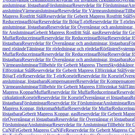
anslutningar, löstagbara
Förslutningar
Reservdelar för Förslutningar
Ans
anslutning
Värmeanslutningar
Reservdelar för Värmeanslutningar
Tillb
Mapress Rostfritt Stål
Reservdelar för Geberit Mapress Rostfritt Stål
Sy
Reduceringar
Böjar
Reservdelar för Böjar
T-rör
Reservdelar för T-rör
In
anslutningar, löstagbara
Reservdelar för Övergångar och anslutningar, 
för Anslutningar
Geberit Mapress Rostfritt Stål, gas
Reservdelar för Geb
Muffar
Reduceringar
Reservdelar för Reduceringar
Böjar
Reservdelar f
löstagbara
Reservdelar för Övergångar och anslutningar, löstagbara
För
med rörände
Tätningar för rörledningar och rördelar
Rörfästen
Systemp
Muffar
Reduceringar
Reservdelar för Reduceringar
Böjar
Reservdelar f
löstagbara
Reservdelar för Övergångar och anslutningar, löstagbara
Ko
Värmeanslutningar
Tillbehör för Geberit Mapress Therm
Skyddskåpor 
Elförzinkat Stål
Reservdelar för Geberit Mapress Elförzinkat Stål
Syste
Böjar
T-rör
Reservdelar för T-rör
Korsrör
Reservdelar för Korsrör
Övergå
anslutningar, löstagbara
Kompensatorer
Reservdelar för Kompensatore
Värmeanslutningar
Tillbehör för Geberit Mapress Elförzinkat Stål
Tätn
Mapress Koppar
Muffar
Reservdelar för Muffar
Reduceringar
Reservdel
cirkulation
Korsrör
Reservdelar för Korsrör
Övergångar ej löstagbara
Re
löstagbara
Förslutningar
Reservdelar för Förslutningar
Anslutningar
Res
Mapress Koppar, förkromat
Muffar
Reservdelar för Muffar
Reducering
löstagbara
Geberit Mapress Koppar, gas
Reservdelar för Geberit Mapr
rör
Övergångar ej löstagbara
Reservdelar för Övergångar ej löstagbara
Förslutningar
Anslutningar
Reservdelar för Anslutningar
Tillbehör för
CuNiFe
Geberit Mapress CuNiFe
Reservdelar för Geberit Mapress C