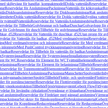
 med skiljevägg för handfat, kompaktmodell
Dolda vattenlås
Reservdelar 
gar
Reservdelar för Anslutningar
Packningar
Vattenlås för köksvaskar
Res
nlås
Diskhoanslutningar
Reservdelar för Diskhoanslutningar
Rak anslutn
tärenheter
Dolda vattenlås
Reservdelar för Dolda vattenlås
Synliga vatten
r tvättställ
Vattenlås
Reservdelar för Vattenlås
Anslutningsböjar
Reservde
ervdelar för Tillbehör
Golvbrunnar och badkar
Duschar
Golvavlopp för 
r för Golvbrunn för dusch
Tillbehör för golvbrunnar
Reservdelar för Til
chkar, d52
Reservdelar för Vattenlås för duschkar, d52
Utan propp för av
vdelar för Vattenlås för badkar, d52
Med vredmanövrering
Reservdelar
ing
Med vredmanövrering och inloppsrör
Reservdelar för Med vredmanö
 inloppsrör
Med PushControl tryckknappsmanövrering
Reservdelar för
r badkar
Reservdelar för Tillbehör för vattenlås för badkar
Anslutningssat
ix
Systemväggar
Reservdelar för Systemväggar
Installationssystem
Reservd
ent för WC
Reservdelar för Element för WC
Tvättställselement
Reservdel
belastningar
Reservdelar för Element för belastningar
Tillbehör
Reservdela
Reservdelar för Toppmonterad
Högmonterad
Reservdelar för Högmonte
 monterad
Tillbehör
Anslutningar
Packningar
Manschetter
Spolventiler
Inb
a inbyggnadscisterner
Spolrör
Tillbehör
Flottör- och spolventiler
Flottörve
iler för porslinscisterner
Reservdelar för Flottörventiler för porslinscister
lätt väggkonstruktion
Tillbehör
Försörjningssystem
Geberit FlowFit
Syst
vdelar för Invändig cirkulation
Övergångar ej löstagbara
Övergångar och
ad anslutning
Reservdelar för Fördelare med gängad anslutning
Värmean
empackningar
Set skruv för flänskopplingar
Förbrukningsmaterial
Geberit
ervdelar för Kopplingar
Reduceringar
Reservdelar för Reduceringar
Öve
ar ej löstagbara
Reservdelar för Övergångar ej löstagbara
Övergångar o