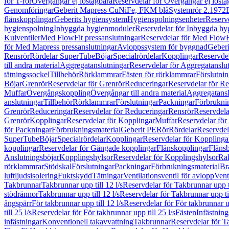
för T-rör
Övergångar ej löstagbara
Reservdelar för Övergångar ej lösta
Genomföringar
Geberit Mapress CuNiFe, FKM blå
Systemrör 2.1972
flänskopplingar
Geberits hygiensystem
Hygienspolningsenheter
Reserv
hygienspolning
Inbyggda hygienmoduler
Reservdelar för Inbyggda h
Kulventiler
Med FlowFit pressanslutningar
Reservdelar för Med FlowFi
för Med Mapress pressanslutningar
Avloppssystem för byggnad
Geberi
Rensrör
Rördelar SuperTube
Böjar
Specialrördelar
Kopplingar
Reservdel
till andra material
Aggregatanslutningar
Reservdelar för Aggregatanslu
tätningssockel
Tillbehör
Rörklammrar
Fästen för rörklammrar
Förslutnin
Böjar
Grenrör
Reservdelar för Grenrör
Reduceringar
Reservdelar för R
Muffar
Övergångskoppling
Övergångar till andra material
Aggregatansl
anslutningar
Tillbehör
Rörklammrar
Förslutningar
Packningar
Förbrukni
Grenrör
Reduceringar
Reservdelar för Reduceringar
Rensrör
Reservdela
Grenrör
Kopplingar
Reservdelar för Kopplingar
Muffar
Reservdelar för
för Packningar
Förbrukningsmaterial
Geberit PE
Rör
Rördelar
Reservdel
SuperTube
Böjar
Specialrördelar
Kopplingar
Reservdelar för Kopplinga
kopplingar
Reservdelar för Gängade kopplingar
Flänskopplingar
Fläns
Anslutningsböjar
Kopplingshylsor
Reservdelar för Kopplingshylsor
Rak
rörklammrar
Stödskal
Förslutningar
Packningar
Förbrukningsmaterial
Br
luftljudsisolering
Fuktskydd
Tätningar
Ventilationsventil för avlopp
Vent
Takbrunnar
Takbrunnar upp till 12 l/s
Reservdelar för Takbrunnar upp ti
stödrännor
Takbrunnar upp till 12 l/s
Reservdelar för Takbrunnar upp til
ångspärr
För takbrunnar upp till 12 l/s
Reservdelar för För takbrunnar up
till 25 l/s
Reservdelar för För takbrunnar upp till 25 l/s
Fästen
Infästnin
infästningar
Konventionell takavvattning
Takbrunnar
Reservdelar för T