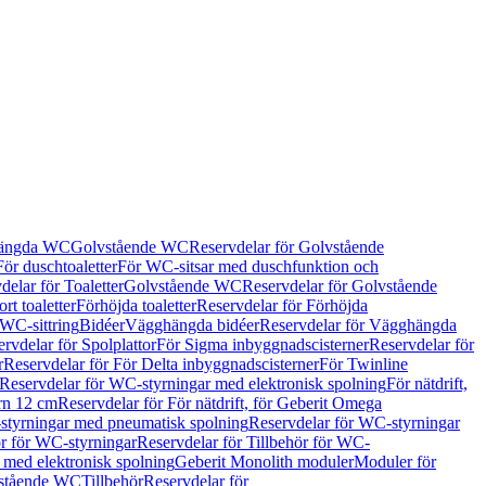
hängda WC
Golvstående WC
Reservdelar för Golvstående
För duschtoaletter
För WC-sitsar med duschfunktion och
delar för Toaletter
Golvstående WC
Reservdelar för Golvstående
rt toaletter
Förhöjda toaletter
Reservdelar för Förhöjda
 WC-sittring
Bidéer
Vägghängda bidéer
Reservdelar för Vägghängda
rvdelar för Spolplattor
För Sigma inbyggnadscisterner
Reservdelar för
r
Reservdelar för För Delta inbyggnadscisterner
För Twinline
Reservdelar för WC-styrningar med elektronisk spolning
För nätdrift,
ern 12 cm
Reservdelar för För nätdrift, för Geberit Omega
tyrningar med pneumatisk spolning
Reservdelar för WC-styrningar
ör för WC-styrningar
Reservdelar för Tillbehör för WC-
 med elektronisk spolning
Geberit Monolith moduler
Moduler för
vstående WC
Tillbehör
Reservdelar för