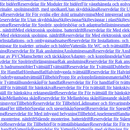
för bidéer
Reservdelar för Moduler för bidéer
För vägghängda och golvs
rinaler, spolningsdrift, med spolkant
Utan skyddskåpa
Reservdelar för 
ng
Reservdelar för För synlig eller dold urinalstyrning
Med integrerad uri
eservdelar för Utan skyddskåpa
Skiljeväggar
Skiljeväggar i plast
Skiljev
ptrar
Reservdelar för Spolrör, spolrörsböjar och adaptrar
Infästningsmate
 nätdrift
Med elektronisk spolning, batteridrift
Reservdelar för Med elektr
e
Med elektronisk spolning, nätdrift
Reservdelar för Med elektronisk spoln
ör
Installations- och ombyggnadssatser
Reservdelar för Installations- oc
ingar för toaletter, urinaler och bidéer
Vattenlås för WC och tvättställ
Re
ning
Reservdelar för Rak anslutning
Anslutningssats
Reservdelar för Ansl
ngar av PVC
Manschetter och täckkåpor
Adapter- och kopplingsdelar
Vatt
delar för Spolrörsförlängningar
Rak anslutning
Reservdelar för Rak ans
 och badrumsmöbler
Tvättställ
Tvättställ
Reservdelar för Tvättställ
Dubbeltvä
 för Handfat
Hörnhandfat
Halvinbyggda tvättställ
Reservdelar för Halvi
Underbyggnadstvättställ
Tillbehör
Propp för avlopp
Infästningsmaterial
Mö
ör Tvättställsunderskåp
För handfat
Reservdelar för För handfat
För tvätts
äll
För tvättställ för bänkskiva
Reservdelar för För tvättställ för bänkskiv
ställ för bänkskiva rektangulärt
Reservdelar för För tvättställ för bänkski
skåp
Mellanhöga skåp
Reservdelar för Mellanhöga skåp
Hängande skåp
R
ningsytor
Tillbehör
Reservdelar för Tillbehör
Lådinsatser och förvaringsb
uttag
Fler tillbehör
Speglar och spegelskåp
Spegel
Reservdelar för Spegel
ing
Reservdelar för Med inbyggd belysning
Tillbehör
Ljuselement
Handta
 montering, nätdrift
Stående montering, batteridrift
Reservdelar för Ståen
hör
Reservdelar för Tillbehör
För tvättställsblandare
Reservdelar för För tv
r handfat
Vattenlås
Reservdelar för Vattenlås
Vattenlås med skiljevägg för