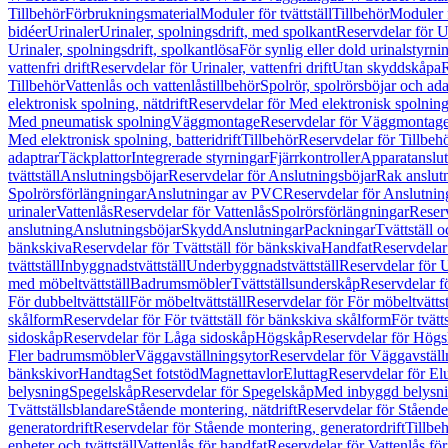
Tillbehör
Förbrukningsmaterial
Moduler för tvättställ
Tillbehör
Moduler 
bidéer
Urinaler
Urinaler, spolningsdrift, med spolkant
Reservdelar för U
Urinaler, spolningsdrift, spolkantlösa
För synlig eller dold urinalstyrni
vattenfri drift
Reservdelar för Urinaler, vattenfri drift
Utan skyddskåpa
R
Tillbehör
Vattenlås och vattenlåstillbehör
Spolrör, spolrörsböjar och ada
elektronisk spolning, nätdrift
Reservdelar för Med elektronisk spolning,
Med pneumatisk spolning
Väggmontage
Reservdelar för Väggmontag
Med elektronisk spolning, batteridrift
Tillbehör
Reservdelar för Tillbeh
adaptrar
Täckplattor
Integrerade styrningar
Fjärrkontroller
Apparatanslutn
tvättställ
Anslutningsböjar
Reservdelar för Anslutningsböjar
Rak anslut
Spolrörsförlängningar
Anslutningar av PVC
Reservdelar för Anslutni
urinaler
Vattenlås
Reservdelar för Vattenlås
Spolrörsförlängningar
Reserv
anslutning
Anslutningsböjar
Skydd
Anslutningar
Packningar
Tvättställ
bänkskiva
Reservdelar för Tvättställ för bänkskiva
Handfat
Reservdelar
tvättställ
Inbyggnadstvättställ
Underbyggnadstvättställ
Reservdelar för 
med möbeltvättställ
Badrumsmöbler
Tvättställsunderskåp
Reservdelar f
För dubbeltvättställ
För möbeltvättställ
Reservdelar för För möbeltvättst
skålform
Reservdelar för För tvättställ för bänkskiva skålform
För tvätt
sidoskåp
Reservdelar för Låga sidoskåp
Högskåp
Reservdelar för Hög
Fler badrumsmöbler
Väggavställningsytor
Reservdelar för Väggavställ
bänkskivor
Handtag
Set fotstöd
Magnettavlor
Eluttag
Reservdelar för El
belysning
Spegelskåp
Reservdelar för Spegelskåp
Med inbyggd belysn
Tvättställsblandare
Stående montering, nätdrift
Reservdelar för Stående
generatordrift
Reservdelar för Stående montering, generatordrift
Tillbe
enheter och tvättställ
Vattenlås för handfat
Reservdelar för Vattenlås fö