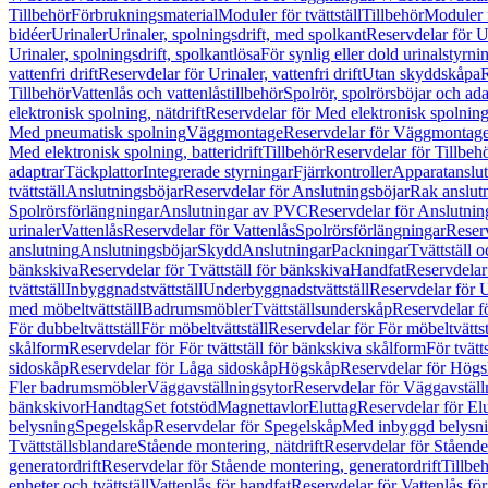
Tillbehör
Förbrukningsmaterial
Moduler för tvättställ
Tillbehör
Moduler 
bidéer
Urinaler
Urinaler, spolningsdrift, med spolkant
Reservdelar för U
Urinaler, spolningsdrift, spolkantlösa
För synlig eller dold urinalstyrni
vattenfri drift
Reservdelar för Urinaler, vattenfri drift
Utan skyddskåpa
R
Tillbehör
Vattenlås och vattenlåstillbehör
Spolrör, spolrörsböjar och ada
elektronisk spolning, nätdrift
Reservdelar för Med elektronisk spolning,
Med pneumatisk spolning
Väggmontage
Reservdelar för Väggmontag
Med elektronisk spolning, batteridrift
Tillbehör
Reservdelar för Tillbeh
adaptrar
Täckplattor
Integrerade styrningar
Fjärrkontroller
Apparatanslutn
tvättställ
Anslutningsböjar
Reservdelar för Anslutningsböjar
Rak anslut
Spolrörsförlängningar
Anslutningar av PVC
Reservdelar för Anslutni
urinaler
Vattenlås
Reservdelar för Vattenlås
Spolrörsförlängningar
Reserv
anslutning
Anslutningsböjar
Skydd
Anslutningar
Packningar
Tvättställ
bänkskiva
Reservdelar för Tvättställ för bänkskiva
Handfat
Reservdelar
tvättställ
Inbyggnadstvättställ
Underbyggnadstvättställ
Reservdelar för 
med möbeltvättställ
Badrumsmöbler
Tvättställsunderskåp
Reservdelar f
För dubbeltvättställ
För möbeltvättställ
Reservdelar för För möbeltvättst
skålform
Reservdelar för För tvättställ för bänkskiva skålform
För tvätt
sidoskåp
Reservdelar för Låga sidoskåp
Högskåp
Reservdelar för Hög
Fler badrumsmöbler
Väggavställningsytor
Reservdelar för Väggavställ
bänkskivor
Handtag
Set fotstöd
Magnettavlor
Eluttag
Reservdelar för El
belysning
Spegelskåp
Reservdelar för Spegelskåp
Med inbyggd belysn
Tvättställsblandare
Stående montering, nätdrift
Reservdelar för Stående
generatordrift
Reservdelar för Stående montering, generatordrift
Tillbe
enheter och tvättställ
Vattenlås för handfat
Reservdelar för Vattenlås fö