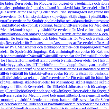
för bidéer
Reservdelar för Moduler för bidéer
För vägghängda och golvs
rinaler, spolningsdrift, med spolkant
Utan skyddskåpa
Reservdelar för 
ng
Reservdelar för För synlig eller dold urinalstyrning
Med integrerad uri
eservdelar för Utan skyddskåpa
Skiljeväggar
Skiljeväggar i plast
Skiljev
ptrar
Reservdelar för Spolrör, spolrörsböjar och adaptrar
Infästningsmate
 nätdrift
Med elektronisk spolning, batteridrift
Reservdelar för Med elektr
e
Med elektronisk spolning, nätdrift
Reservdelar för Med elektronisk spoln
ör
Installations- och ombyggnadssatser
Reservdelar för Installations- oc
ingar för toaletter, urinaler och bidéer
Vattenlås för WC och tvättställ
Re
ning
Reservdelar för Rak anslutning
Anslutningssats
Reservdelar för Ansl
ngar av PVC
Manschetter och täckkåpor
Adapter- och kopplingsdelar
Vatt
delar för Spolrörsförlängningar
Rak anslutning
Reservdelar för Rak ans
 och badrumsmöbler
Tvättställ
Tvättställ
Reservdelar för Tvättställ
Dubbeltvä
 för Handfat
Hörnhandfat
Halvinbyggda tvättställ
Reservdelar för Halvi
Underbyggnadstvättställ
Tillbehör
Propp för avlopp
Infästningsmaterial
Mö
ör Tvättställsunderskåp
För handfat
Reservdelar för För handfat
För tvätts
äll
För tvättställ för bänkskiva
Reservdelar för För tvättställ för bänkskiv
ställ för bänkskiva rektangulärt
Reservdelar för För tvättställ för bänkski
skåp
Mellanhöga skåp
Reservdelar för Mellanhöga skåp
Hängande skåp
R
ningsytor
Tillbehör
Reservdelar för Tillbehör
Lådinsatser och förvaringsb
uttag
Fler tillbehör
Speglar och spegelskåp
Spegel
Reservdelar för Spegel
ing
Reservdelar för Med inbyggd belysning
Tillbehör
Ljuselement
Handta
 montering, nätdrift
Stående montering, batteridrift
Reservdelar för Ståen
hör
Reservdelar för Tillbehör
För tvättställsblandare
Reservdelar för För tv
r handfat
Vattenlås
Reservdelar för Vattenlås
Vattenlås med skiljevägg för