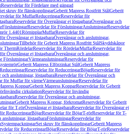
g
Reservdelar för Fördelare med gängad
Set skruv för flänskopplingar
Geberit Mapress Rostfritt Stål
Geberit
rvdelar för Muffar
Reduceringar
Reservdelar för
tagbara
Reservdelar för Övergångar ej löstagbara
Övergångar och
r
Förslutningar
Reservdelar för Förslutningar
Anslutningar
Reservdelar
mrör 1.4401
Rörnipplar
Muffar
Reservdelar för
för Övergångar ej löstagbara
Övergångar och anslutningar,
slutningar
Tillbehör för Geberit Mapress Rostfritt Stål
Skyddskåpor
ör Therm
Rördelar
Reservdelar för Rördelar
Muffar
Reservdelar för
för Övergångar ej löstagbara
Övergångar och anslutningar,
r Förslutningar
Värmeanslutningar
Reservdelar för
 systemrör
Geberit Mapress Elförzinkat Stål
Geberit Mapress
Reduceringar
Reservdelar för Reduceringar
Böjar
Reservdelar för
och anslutningar, löstagbara
Reservdelar för Övergångar och
r för Muffar för värme
Värmeanslutningar
Reservdelar för
Mapress Koppar
Geberit Mapress Koppar
Reservdelar för Geberit
rör
Invändig cirkulation
Reservdelar för Invändig
stagbara
Reservdelar för Övergångar och anslutningar,
utningar
Geberit Mapress Koppar, förkromat
Reservdelar för Geberit
lar för T-rör
Övergångar ej löstagbara
Reservdelar för Övergångar ej
för Reduceringar
Böjar
Reservdelar för Böjar
T-rör
Reservdelar för T-
 anslutningar, löstagbara
Förslutningar
Reservdelar för
n
Systempackningar
Set skruv för flänskopplingar
Geberit Mapress
rvdelar för Reduceringar
Böjar
Reservdelar för Böjar
T-rör
Reservdelar