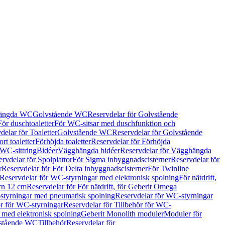
hängda WC
Golvstående WC
Reservdelar för Golvstående
För duschtoaletter
För WC-sitsar med duschfunktion och
delar för Toaletter
Golvstående WC
Reservdelar för Golvstående
rt toaletter
Förhöjda toaletter
Reservdelar för Förhöjda
 WC-sittring
Bidéer
Vägghängda bidéer
Reservdelar för Vägghängda
rvdelar för Spolplattor
För Sigma inbyggnadscisterner
Reservdelar för
r
Reservdelar för För Delta inbyggnadscisterner
För Twinline
Reservdelar för WC-styrningar med elektronisk spolning
För nätdrift,
ern 12 cm
Reservdelar för För nätdrift, för Geberit Omega
tyrningar med pneumatisk spolning
Reservdelar för WC-styrningar
ör för WC-styrningar
Reservdelar för Tillbehör för WC-
 med elektronisk spolning
Geberit Monolith moduler
Moduler för
vstående WC
Tillbehör
Reservdelar för