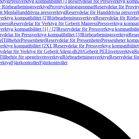
rktyg
Pressverktyg kompatibilitet [1]
Reservdelar för Pressverktyg kompati
r Rörbearbetningsverktyg
Provtryckningsproppar
Reservdelar för Provt
it Mepla
Handdrivna pressverktyg
Reservdelar för Handdrivna pressver
erktyg kompatibilitet [2]
Rörbearbetningsverktyg
Reservdelar för Rörbe
press
Reservdelar för Verktyg för Geberit Mapress
Pressverktyg kompatib
erktyg kompatibilitet [1] / [2]
Reservdelar för Pressverktyg kompatibilitet
vdelar för Pressverktyg kompatibilitet [3]
Rörbearbetningsverktyg
Reser
el
Tillbehör
Pressenheter
Reservdelar för Pressenheter
Pressenheter kompat
erktyg kompatibilitet [2XL]
Reservdelar för Pressverktyg kompatibilite
vdelar för Verktyg för Geberit Silent-db20/Geberit PE
Elsvetsverktyg
Re
Tillbehör för spegelsvetsverktyg
Rörbearbetningsverktyg
Reservdelar fö
erktyg
Fjärrkontroller
Fjärrkontroller