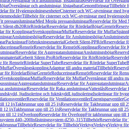
gbara
Övergångar och anslutningar, löstagbara
Reservdelar för Övergånga
Böjar
Övergångar och anslutningar, löstagbara
Genomföringar
Tillbehör 
delar för Hygienspolningsenheter
Cisterner och WC-styrningar med hyg
ygienmoduler
Tillbehör för cisterner och WC-styrningar med hygienspol
t pressanslutningar
Med Mepla pressanslutningar
Reservdelar för Med 
t Silent-db20
Rör
Rördelar
Reservdelar för Rördelar
Böjar
Grenrör
Reservd
ar för Kopplingar
Svetskopplingar
Muffar
Reservdelar för Muffar
Spännk
tningar
Anslutningsböjar
Reservdelar för Anslutningsböjar
Anslutningsri
gar
Packningar
Förbrukningsmaterial
Geberit Silent-PP
Rör
Reservdelar f
educeringar
Rensrör
Reservdelar för Rensrör
Kopplingar
Reservdelar för 
utningar
Reservdelar för Aggregatanslutningar
Anslutningsböjar
Reservd
ngsmaterial
Geberit Silent-Pro
Rör
Reservdelar för Rör
Rördelar
Reservdel
r för Rensrör
Rördelar SuperTube
Reservdelar för Rördelar SuperTube
B
 Muffar
Övergångskoppling
Adaptrar till andra material
Tillbehör
Reservde
ar för Rördelar
Böjar
Grenrör
Reduceringar
Rensrör
Reservdelar för Rens
r
Svetskopplingar
Muffar
Reservdelar för Muffar
Övergångar till andra ma
bussningar
Aggregatanslutningar
Reservdelar för Aggregatanslutningar
An
a anslutningar
Reservdelar för Raka anslutningar
Vattenlås
Reservdelar f
andskydd, ljudisolering och fuktskydd
Ljudisolering
Isoleringar för byg
ilationsventiler
Reservdelar för Ventilationsventiler
Energisparventiler
Ge
ll 12 l/s
Takbrunnar upp till 25 l/s
Reservdelar för Takbrunnar upp till 25
l 12 l/s
Takbrunnar upp till 25 l/s
Reservdelar för Takbrunnar upp till 25 
p till 12 l/s
Överlopp
Reservdelar för Överlopp
För takbrunnar upp till 1
gssystem d40–200
Infästningssystem d250–315
Tillbehör
Reservdelar för 
akbrunnar
Tillbehör
Reservdelar för Tillbehör
Verktyg
Verktyg
Verktyg för