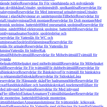
tående bidéer
Reservdelar för För vägghängda och golvstående
Utan skyddskåpa
Urinaler, spolningsdrift, spolkantlösa
Reservdelar för
nalstyrning
Reservdelar för Med integrerad urinalstyrning
Urinaler,
äggar i glas
Skiljeväggar av sanitetsporslin
Tillbehör
Reservdelar för
rial
Urinalstyrningar
Dolt montage
Reservdelar för Dolt montage
Med
onisk spolning, batteridrift
Med pneumatisk spolning
Reservdelar för
ing, nätdrift
Med elektronisk spolning, batteridrift
Reservdelar för
h ombyggnadssatser
Spolrör, spolrörsböjar och
servdelar för Vattenlås för WC och
utningssats
Spolrörsförlängningar
Reservdelar för
enlås för urinaler
Reservdelar för Vattenlås för
lutning
Vattenlås för bidéer
Rak
ttställ
Möbeltvättställ
Reservdelar för Möbeltvättställ
Tvättställ för
nbyggda
belpaket
Möbelpaket med möbeltvättställ
Reservdelar för Möbelpaket
täll
Reservdelar för För tvättställ
För dubbeltvättställ
Reservdelar för
a
Bänkskivor
Reservdelar för Bänkskivor
För tvättställ för bänkskiva
va rektangulärt
Sidoskåp
Reservdelar för Sidoskåp
Låga
eservdelar för Hängande skåp
Fler badrumsmöbler
Reservdelar för
oxar
Handdukshållare och handdukskrokar
Ljuselement
Hållare för
Med inbyggd belysning
Reservdelar för Med inbyggd
g
Fler tillbehör
Eluttag
Armaturer
Tvättställsblandare
Reservdelar för
de montering, batteridrift
Stående montering,
ättställsblandare
Apparatanslutningar för tvättområde, köksvask,
 handfat
Reservdelar för Vattenlås med skiljevägg för handfat
Vattenlås