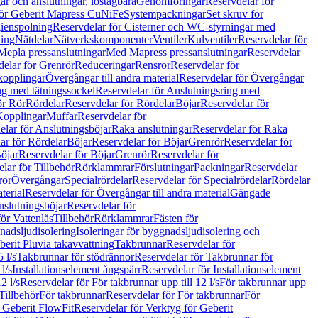
r och anslutningar, löstagbara
Genomföringar
Reservdelar för
för Geberit Mapress CuNiFe
Systempackningar
Set skruv för
ienspolning
Reservdelar för Cisterner och WC-styrningar med
ning
Nätdelar
Nätverkskomponenter
Ventiler
Kulventiler
Reservdelar för
Mepla pressanslutningar
Med Mapress pressanslutningar
Reservdelar
elar för Grenrör
Reduceringar
Rensrör
Reservdelar för
opplingar
Övergångar till andra material
Reservdelar för Övergångar
ng med tätningssockel
Reservdelar för Anslutningsring med
ör Rör
Rördelar
Reservdelar för Rördelar
Böjar
Reservdelar för
Kopplingar
Muffar
Reservdelar för
elar för Anslutningsböjar
Raka anslutningar
Reservdelar för Raka
ar för Rördelar
Böjar
Reservdelar för Böjar
Grenrör
Reservdelar för
öjar
Reservdelar för Böjar
Grenrör
Reservdelar för
lar för Tillbehör
Rörklammrar
Förslutningar
Packningar
Reservdelar
rör
Övergångar
Specialrördelar
Reservdelar för Specialrördelar
Rördelar
terial
Reservdelar för Övergångar till andra material
Gängade
slutningsböjar
Reservdelar för
ör Vattenlås
Tillbehör
Rörklammrar
Fästen för
gnadsljudisolering
Isoleringar för byggnadsljudisolering och
berit Pluvia takavvattning
Takbrunnar
Reservdelar för
 l/s
Takbrunnar för stödrännor
Reservdelar för Takbrunnar för
l/s
Installationselement ångspärr
Reservdelar för Installationselement
2 l/s
Reservdelar för För takbrunnar upp till 12 l/s
För takbrunnar upp
Tillbehör
För takbrunnar
Reservdelar för För takbrunnar
För
 Geberit FlowFit
Reservdelar för Verktyg för Geberit