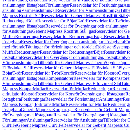
anslutningar, löstagbara
Förslutningar
Reservdelar för Förslutningar
Ans
anslutning
Värmeanslutningar
Reservdelar för Värmeanslutningar
Tillb
Mapress Rostfritt Stål
Reservdelar för Geberit Mapress Rostfritt Stål
Sy
Reduceringar
Böjar
Reservdelar för Böjar
T-rör
Reservdelar för T-rör
In
anslutningar, löstagbara
Reservdelar för Övergångar och anslutningar, 
för Anslutningar
Geberit Mapress Rostfritt Stål, gas
Reservdelar för Geb
Muffar
Reduceringar
Reservdelar för Reduceringar
Böjar
Reservdelar f
löstagbara
Reservdelar för Övergångar och anslutningar, löstagbara
För
med rörände
Tätningar för rörledningar och rördelar
Rörfästen
Systemp
Muffar
Reduceringar
Reservdelar för Reduceringar
Böjar
Reservdelar f
löstagbara
Reservdelar för Övergångar och anslutningar, löstagbara
Ko
Värmeanslutningar
Tillbehör för Geberit Mapress Therm
Skyddskåpor 
Elförzinkat Stål
Reservdelar för Geberit Mapress Elförzinkat Stål
Syste
Böjar
T-rör
Reservdelar för T-rör
Korsrör
Reservdelar för Korsrör
Övergå
anslutningar, löstagbara
Kompensatorer
Reservdelar för Kompensatore
Värmeanslutningar
Tillbehör för Geberit Mapress Elförzinkat Stål
Tätn
Mapress Koppar
Muffar
Reservdelar för Muffar
Reduceringar
Reservdel
cirkulation
Korsrör
Reservdelar för Korsrör
Övergångar ej löstagbara
Re
löstagbara
Förslutningar
Reservdelar för Förslutningar
Anslutningar
Res
Mapress Koppar, förkromat
Muffar
Reservdelar för Muffar
Reducering
löstagbara
Geberit Mapress Koppar, gas
Reservdelar för Geberit Mapr
rör
Övergångar ej löstagbara
Reservdelar för Övergångar ej löstagbara
Förslutningar
Anslutningar
Reservdelar för Anslutningar
Tillbehör för
CuNiFe
Geberit Mapress CuNiFe
Reservdelar för Geberit Mapress C