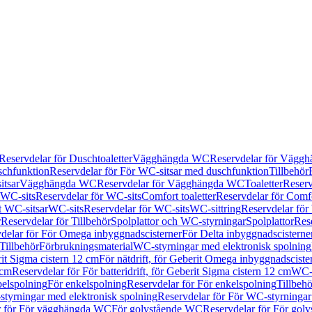
Reservdelar för Duschtoaletter
Vägghängda WC
Reservdelar för Vägg
schfunktion
Reservdelar för För WC-sitsar med duschfunktion
Tillbehör
itsar
Vägghängda WC
Reservdelar för Vägghängda WC
Toaletter
Reserv
WC-sits
Reservdelar för WC-sits
Comfort toaletter
Reservdelar för Comfo
t WC-sitsar
WC-sits
Reservdelar för WC-sits
WC-sittring
Reservdelar för
r
Reservdelar för Tillbehör
Spolplattor och WC-styrningar
Spolplattor
Rese
delar för För Omega inbyggnadscisterner
För Delta inbyggnadscisterne
Tillbehör
Förbrukningsmaterial
WC-styrningar med elektronisk spolning
rit Sigma cistern 12 cm
För nätdrift, för Geberit Omega inbyggnadscist
 cm
Reservdelar för För batteridrift, för Geberit Sigma cistern 12 cm
WC-s
belspolning
För enkelspolning
Reservdelar för För enkelspolning
Tillbeh
tyrningar med elektronisk spolning
Reservdelar för För WC-styrningar
r för För vägghängda WC
För golvstående WC
Reservdelar för För gol