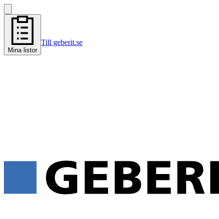
Till geberit.se
Mina listor