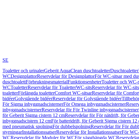
SE
Toaletter och urinaler
Geberit AquaClean duschtoaletter
Duschtoaletter
WC
Designplattor
Reservdelar för Designplattor
För WC-sitsar med du
duschtoalett
Förbrukningsmaterial
Funktionsenheter
Toaletter och WC-s
WC
Toaletter
Reservdelar för Toaletter
WC-sits
Reservdelar för WC-sits
toaletter
Förlängda toaletter
Comfort WC-sitsar
Reservdelar för Comfor
bidéer
Golvstående bidéer
Reservdelar för Golvstående bidéer
Tillbehö
För Sigma inbyggnadscisterner
För Omega inbyggnadscisterner
Reserv
inbyggnadscisterner
Reservdelar för För Twinline inbyggnadscisterner
för Geberit Sigma cistern 12 cm
Reservdelar för För nätdrift, för Gebe
inbyggnadscistern 12 cm
För batteridrift, för Geberit Sigma cistern 12
med pneumatisk spolning
För dubbelspolning
Reservdelar för För dub
styrningar
Installationssatser
Reservdelar för Installationssatser
För WC-s
WC
Reservdelar för Moduler för WC
För vägghängda WC
Reservdela