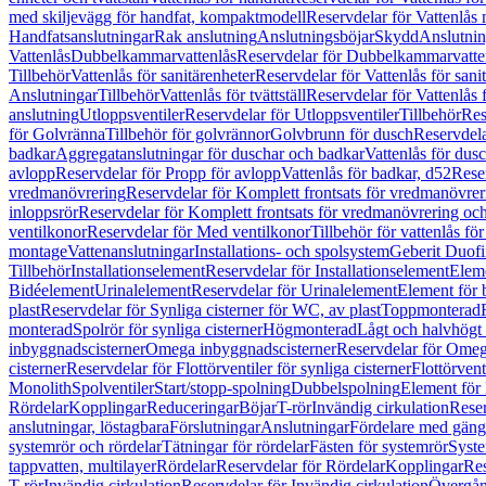
med skiljevägg för handfat, kompaktmodell
Reservdelar för Vattenlås
Handfatsanslutningar
Rak anslutning
Anslutningsböjar
Skydd
Anslutnin
Vattenlås
Dubbelkammarvattenlås
Reservdelar för Dubbelkammarvatte
Tillbehör
Vattenlås för sanitärenheter
Reservdelar för Vattenlås för sani
Anslutningar
Tillbehör
Vattenlås för tvättställ
Reservdelar för Vattenlås fö
anslutning
Utloppsventiler
Reservdelar för Utloppsventiler
Tillbehör
Res
för Golvränna
Tillbehör för golvrännor
Golvbrunn för dusch
Reservdela
badkar
Aggregatanslutningar för duschar och badkar
Vattenlås för dus
avlopp
Reservdelar för Propp för avlopp
Vattenlås för badkar, d52
Reser
vredmanövrering
Reservdelar för Komplett frontsats för vredmanövrer
inloppsrör
Reservdelar för Komplett frontsats för vredmanövrering och
ventilkonor
Reservdelar för Med ventilkonor
Tillbehör för vattenlås fö
montage
Vattenanslutningar
Installations- och spolsystem
Geberit Duof
Tillbehör
Installationselement
Reservdelar för Installationselement
Elem
Bidéelement
Urinalelement
Reservdelar för Urinalelement
Element för 
plast
Reservdelar för Synliga cisterner för WC, av plast
Toppmonterad
monterad
Spolrör för synliga cisterner
Högmonterad
Lågt och halvhögt
inbyggnadscisterner
Omega inbyggnadscisterner
Reservdelar för Omeg
cisterner
Reservdelar för Flottörventiler för synliga cisterner
Flottörvent
Monolith
Spolventiler
Start/stopp-spolning
Dubbelspolning
Element för 
Rördelar
Kopplingar
Reduceringar
Böjar
T-rör
Invändig cirkulation
Reser
anslutningar, löstagbara
Förslutningar
Anslutningar
Fördelare med gäng
systemrör och rördelar
Tätningar för rördelar
Fästen för systemrör
Syst
tappvatten, multilayer
Rördelar
Reservdelar för Rördelar
Kopplingar
Res
T-rör
Invändig cirkulation
Reservdelar för Invändig cirkulation
Övergång