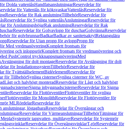
för Dolda vattenlås
Handfatsanslutningar
Reservdelar för
ervdelar för Vattenlås för köksvaskar
Vattenlås
Reservdelar för
ing
Reservdelar för Rak anslutning
Tillbehör
Reservdelar för
lås
Reservdelar för Synliga vattenlås
Anslutningar
Reservdelar för
lar för Anslutningsböjar
Rak anslutning
Reservdelar för Rak
duschar
Reservdelar för Golvavlopp för duschar
Golvränna
Reservdelar
lbehör för golvbrunnar
Badkar
Badkar av sanitetsakryl
Rektangulära
lopp
Reservdelar för Utan propp för avlopp
Propp för
 för Med vredmanövrering
Komplett frontsats för
vrering och inloppsrör
Komplett frontsats för vredmanövrering och
 Med PushControl tryckknappsmanövrering
Med
s
Avstängning för dolt montage
Reservdelar för Avstängning för dolt
elar för Installationssystem
Tillbehör
Reservdelar för
ar för Tvättställselement
Bidéelement
Reservdelar för
r för Tillbehör
Synliga cisterner
Synliga cisterner för WC, av
rad
Lågt och halvhögt monterad
Reservdelar för Lågt och halvhögt
yggnadscisterner
Sigma inbyggnadscisterner
Reservdelar för Sigma
ntiler
Reservdelar för Flottörventiler
Flottörventiler för synliga
ner
Flottörventiler för Monolith
Reservdelar för Flottörventiler för
emrör ML
Rördelar
Reservdelar för
 anslutningar, löstagbara
Reservdelar för Övergångar och
slutningar
Reservdelar för Värmeanslutningar
Tillbehör
Tätningar för
 Mepla
Systemrör tappvatten, multilayer
Reservdelar för Systemrör
rgångsvinklar
Reservdelar för Övergångsvinklar
T-rör
Reservdelar för
ch anslutningar, löstagbara
Reservdelar för Övergångar och