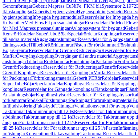
för T-rör
Övergångar ej löstagbara
Reservdelar för Övergångar ej lösta
Genomföringar
Geberit Mapress CuNiFe, FKM blå
Systemrör 2.1972
flänskopplingar
Geberits hygiensystem
Hygienspolningsenheter
Reserv
hygienspolning
Inbyggda hygienmoduler
Reservdelar för Inbyggda h
Kulventiler
Med FlowFit pressanslutningar
Reservdelar för Med FlowFi
för Med Mapress pressanslutningar
Avloppssystem för byggnad
Geberi
Rensrör
Rördelar SuperTube
Böjar
Specialrördelar
Kopplingar
Reservdel
till andra material
Aggregatanslutningar
Reservdelar för Aggregatanslu
tätningssockel
Tillbehör
Rörklammrar
Fästen för rörklammrar
Förslutnin
Böjar
Grenrör
Reservdelar för Grenrör
Reduceringar
Reservdelar för R
Muffar
Övergångskoppling
Övergångar till andra material
Aggregatansl
anslutningar
Tillbehör
Rörklammrar
Förslutningar
Packningar
Förbrukni
Grenrör
Reduceringar
Reservdelar för Reduceringar
Rensrör
Reservdela
Grenrör
Kopplingar
Reservdelar för Kopplingar
Muffar
Reservdelar för
för Packningar
Förbrukningsmaterial
Geberit PE
Rör
Rördelar
Reservdel
SuperTube
Böjar
Specialrördelar
Kopplingar
Reservdelar för Kopplinga
kopplingar
Reservdelar för Gängade kopplingar
Flänskopplingar
Fläns
Anslutningsböjar
Kopplingshylsor
Reservdelar för Kopplingshylsor
Rak
rörklammrar
Stödskal
Förslutningar
Packningar
Förbrukningsmaterial
Br
luftljudsisolering
Fuktskydd
Tätningar
Ventilationsventil för avlopp
Vent
Takbrunnar
Takbrunnar upp till 12 l/s
Reservdelar för Takbrunnar upp ti
stödrännor
Takbrunnar upp till 12 l/s
Reservdelar för Takbrunnar upp til
ångspärr
För takbrunnar upp till 12 l/s
Reservdelar för För takbrunnar up
till 25 l/s
Reservdelar för För takbrunnar upp till 25 l/s
Fästen
Infästnin
infästningar
Konventionell takavvattning
Takbrunnar
Reservdelar för T