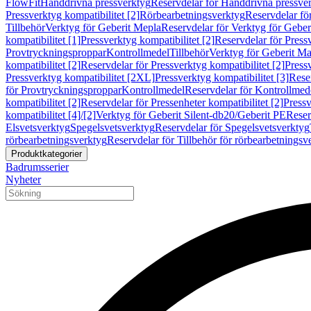
FlowFit
Handdrivna pressverktyg
Reservdelar för Handdrivna pressve
Pressverktyg kompatibilitet [2]
Rörbearbetningsverktyg
Reservdelar fö
Tillbehör
Verktyg för Geberit Mepla
Reservdelar för Verktyg för Geber
kompatibilitet [1]
Pressverktyg kompatibilitet [2]
Reservdelar för Pressv
Provtryckningsproppar
Kontrollmedel
Tillbehör
Verktyg för Geberit Ma
kompatibilitet [2]
Reservdelar för Pressverktyg kompatibilitet [2]
Pressv
Pressverktyg kompatibilitet [2XL]
Pressverktyg kompatibilitet [3]
Reser
för Provtryckningsproppar
Kontrollmedel
Reservdelar för Kontrollmed
kompatibilitet [2]
Reservdelar för Pressenheter kompatibilitet [2]
Pressv
kompatibilitet [4]/[2]
Verktyg för Geberit Silent-db20/Geberit PE
Reser
Elsvetsverktyg
Spegelsvetsverktyg
Reservdelar för Spegelsvetsverktyg
rörbearbetningsverktyg
Reservdelar för Tillbehör för rörbearbetningsv
Produktkategorier
Badrumsserier
Nyheter