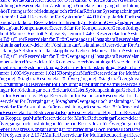
lutningar
Reservdelar för Anslutningar
Fördelare med gängad anslutnin
ehör
Tätningar för rörledningar och rördelar
Rörfästen
Systempackningar
stemrör 1.4401
Reservdelar för Systemrör 1.4401
Rörnipplar
Muffar
Rese
vändig cirkulation
Reservdelar för Invändig cirkulation
Övergångar ej lös
löstagbara
Kompensatorer
Reservdelar för Kompensatorer
Genomföringa
erit Mapress Rostfritt Stål, gas
Systemrör 1.4401
Reservdelar för Syste
ör Böjar
T-rör
Reservdelar för T-rör
Övergångar ej löstagbara
Reservdelar 
slutningar
Reservdelar för Förslutningar
Anslutningar
Reservdelar för An
ackningar
Set skruv för flänskopplingar
Geberit Mapress Therm
Systemr
ör Böjar
T-rör
Reservdelar för T-rör
Övergångar ej löstagbara
Reservdelar 
mpensatorer
Reservdelar för Kompensatorer
Förslutningar
Reservdelar fö
med rörände
Systempackningar
Set skruv för flänskopplingar
Fästen för
mrör 1.0034
Systemrör 1.0215
Rörnipplar
Muffar
Reservdelar för Muffar
ngar ej löstagbara
Reservdelar för Övergångar ej löstagbara
Övergångar 
r
Förslutningar
Reservdelar för Förslutningar
Muffar för värme
Reservdela
ingar för rörledningar och rördelar
Rörfästen
Systempackningar
Geberit 
ar för Reduceringar
Böjar
Reservdelar för Böjar
T-rör
Reservdelar för T-
servdelar för Övergångar ej löstagbara
Övergångar och anslutningar, lö
ervdelar för Anslutningar
Värmeanslutningar
Reservdelar för Värmeansl
ar
Reservdelar för Reduceringar
Böjar
Reservdelar för Böjar
T-rör
Reservde
ess Koppar, gas
Muffar
Reservdelar för Muffar
Reduceringar
Reservdelar 
Övergångar och anslutningar, löstagbara
Reservdelar för Övergångar och
 Geberit Mapress Koppar
Tätningar för rörledningar och rördelar
Rörfäste
uNiFe
Systemrör 2.1972
Muffar
Reservdelar för Muffar
Reduceringar
Rese