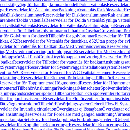
 med skiljevägg för handfat, kompaktmodell
Dolda vattenlås
Reservdelar 
gar
Reservdelar för Anslutningar
Packningar
Vattenlås för köksvaskar
Res
nlås
Diskhoanslutningar
Reservdelar för Diskhoanslutningar
Rak anslutn
tärenheter
Dolda vattenlås
Reservdelar för Dolda vattenlås
Synliga vatten
r tvättställ
Vattenlås
Reservdelar för Vattenlås
Anslutningsböjar
Reservde
ervdelar för Tillbehör
Golvbrunnar och badkar
Duschar
Golvavlopp för 
r för Golvbrunn för dusch
Tillbehör för golvbrunnar
Reservdelar för Til
chkar, d52
Reservdelar för Vattenlås för duschkar, d52
Utan propp för av
vdelar för Vattenlås för badkar, d52
Med vredmanövrering
Reservdelar
ing
Med vredmanövrering och inloppsrör
Reservdelar för Med vredmanö
 inloppsrör
Med PushControl tryckknappsmanövrering
Reservdelar för
r badkar
Reservdelar för Tillbehör för vattenlås för badkar
Anslutningssat
ix
Systemväggar
Reservdelar för Systemväggar
Installationssystem
Reservd
ent för WC
Reservdelar för Element för WC
Tvättställselement
Reservdel
belastningar
Reservdelar för Element för belastningar
Tillbehör
Reservdela
Reservdelar för Toppmonterad
Högmonterad
Reservdelar för Högmonte
 monterad
Tillbehör
Anslutningar
Packningar
Manschetter
Spolventiler
Inb
a inbyggnadscisterner
Spolrör
Tillbehör
Flottör- och spolventiler
Flottörve
iler för porslinscisterner
Reservdelar för Flottörventiler för porslinscister
lätt väggkonstruktion
Tillbehör
Försörjningssystem
Geberit FlowFit
Syst
vdelar för Invändig cirkulation
Övergångar ej löstagbara
Övergångar och
ad anslutning
Reservdelar för Fördelare med gängad anslutning
Värmean
empackningar
Set skruv för flänskopplingar
Förbrukningsmaterial
Geberit
ervdelar för Kopplingar
Reduceringar
Reservdelar för Reduceringar
Öve
ar ej löstagbara
Reservdelar för Övergångar ej löstagbara
Övergångar o