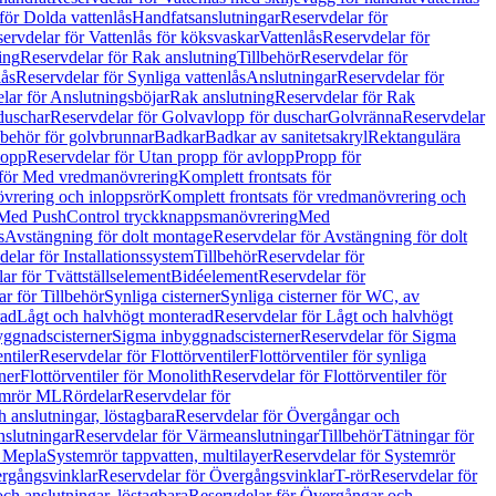
för Dolda vattenlås
Handfatsanslutningar
Reservdelar för
ervdelar för Vattenlås för köksvaskar
Vattenlås
Reservdelar för
ing
Reservdelar för Rak anslutning
Tillbehör
Reservdelar för
lås
Reservdelar för Synliga vattenlås
Anslutningar
Reservdelar för
lar för Anslutningsböjar
Rak anslutning
Reservdelar för Rak
duschar
Reservdelar för Golvavlopp för duschar
Golvränna
Reservdelar
lbehör för golvbrunnar
Badkar
Badkar av sanitetsakryl
Rektangulära
lopp
Reservdelar för Utan propp för avlopp
Propp för
 för Med vredmanövrering
Komplett frontsats för
vrering och inloppsrör
Komplett frontsats för vredmanövrering och
 Med PushControl tryckknappsmanövrering
Med
s
Avstängning för dolt montage
Reservdelar för Avstängning för dolt
elar för Installationssystem
Tillbehör
Reservdelar för
ar för Tvättställselement
Bidéelement
Reservdelar för
r för Tillbehör
Synliga cisterner
Synliga cisterner för WC, av
rad
Lågt och halvhögt monterad
Reservdelar för Lågt och halvhögt
yggnadscisterner
Sigma inbyggnadscisterner
Reservdelar för Sigma
ntiler
Reservdelar för Flottörventiler
Flottörventiler för synliga
ner
Flottörventiler för Monolith
Reservdelar för Flottörventiler för
emrör ML
Rördelar
Reservdelar för
 anslutningar, löstagbara
Reservdelar för Övergångar och
slutningar
Reservdelar för Värmeanslutningar
Tillbehör
Tätningar för
 Mepla
Systemrör tappvatten, multilayer
Reservdelar för Systemrör
rgångsvinklar
Reservdelar för Övergångsvinklar
T-rör
Reservdelar för
ch anslutningar, löstagbara
Reservdelar för Övergångar och