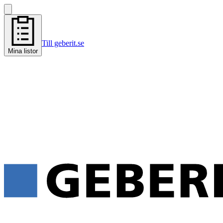
Till geberit.se
Mina listor