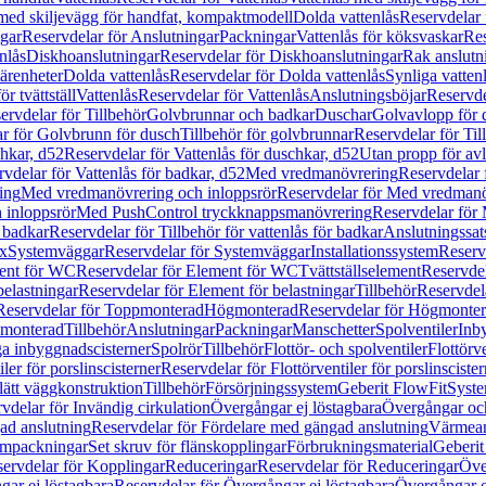
 med skiljevägg för handfat, kompaktmodell
Dolda vattenlås
Reservdelar 
gar
Reservdelar för Anslutningar
Packningar
Vattenlås för köksvaskar
Res
nlås
Diskhoanslutningar
Reservdelar för Diskhoanslutningar
Rak anslutn
tärenheter
Dolda vattenlås
Reservdelar för Dolda vattenlås
Synliga vatten
r tvättställ
Vattenlås
Reservdelar för Vattenlås
Anslutningsböjar
Reservde
ervdelar för Tillbehör
Golvbrunnar och badkar
Duschar
Golvavlopp för 
r för Golvbrunn för dusch
Tillbehör för golvbrunnar
Reservdelar för Til
chkar, d52
Reservdelar för Vattenlås för duschkar, d52
Utan propp för av
vdelar för Vattenlås för badkar, d52
Med vredmanövrering
Reservdelar
ing
Med vredmanövrering och inloppsrör
Reservdelar för Med vredmanö
 inloppsrör
Med PushControl tryckknappsmanövrering
Reservdelar för
r badkar
Reservdelar för Tillbehör för vattenlås för badkar
Anslutningssat
ix
Systemväggar
Reservdelar för Systemväggar
Installationssystem
Reservd
ent för WC
Reservdelar för Element för WC
Tvättställselement
Reservdel
belastningar
Reservdelar för Element för belastningar
Tillbehör
Reservdela
Reservdelar för Toppmonterad
Högmonterad
Reservdelar för Högmonte
 monterad
Tillbehör
Anslutningar
Packningar
Manschetter
Spolventiler
Inb
a inbyggnadscisterner
Spolrör
Tillbehör
Flottör- och spolventiler
Flottörve
iler för porslinscisterner
Reservdelar för Flottörventiler för porslinscister
lätt väggkonstruktion
Tillbehör
Försörjningssystem
Geberit FlowFit
Syst
vdelar för Invändig cirkulation
Övergångar ej löstagbara
Övergångar och
ad anslutning
Reservdelar för Fördelare med gängad anslutning
Värmean
empackningar
Set skruv för flänskopplingar
Förbrukningsmaterial
Geberit
ervdelar för Kopplingar
Reduceringar
Reservdelar för Reduceringar
Öve
ar ej löstagbara
Reservdelar för Övergångar ej löstagbara
Övergångar o