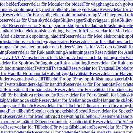
för bidéer
Reservdelar för Moduler för bidéer
För vägghängda och golvs
rinaler, spolningsdrift, med spolkant
Utan skyddskåpa
Reservdelar för 
ng
Reservdelar för För synlig eller dold urinalstyrning
Med integrerad uri
eservdelar för Utan skyddskåpa
Skiljeväggar
Skiljeväggar i plast
Skiljev
ptrar
Reservdelar för Spolrör, spolrörsböjar och adaptrar
Infästningsmate
 nätdrift
Med elektronisk spolning, batteridrift
Reservdelar för Med elektr
e
Med elektronisk spolning, nätdrift
Reservdelar för Med elektronisk spoln
ör
Installations- och ombyggnadssatser
Reservdelar för Installations- oc
ingar för toaletter, urinaler och bidéer
Vattenlås för WC och tvättställ
Re
ning
Reservdelar för Rak anslutning
Anslutningssats
Reservdelar för Ansl
ngar av PVC
Manschetter och täckkåpor
Adapter- och kopplingsdelar
Vatt
delar för Spolrörsförlängningar
Rak anslutning
Reservdelar för Rak ans
 och badrumsmöbler
Tvättställ
Tvättställ
Reservdelar för Tvättställ
Dubbeltvä
 för Handfat
Hörnhandfat
Halvinbyggda tvättställ
Reservdelar för Halvi
Underbyggnadstvättställ
Tillbehör
Propp för avlopp
Infästningsmaterial
Mö
ör Tvättställsunderskåp
För handfat
Reservdelar för För handfat
För tvätts
äll
För tvättställ för bänkskiva
Reservdelar för För tvättställ för bänkskiv
ställ för bänkskiva rektangulärt
Reservdelar för För tvättställ för bänkski
skåp
Mellanhöga skåp
Reservdelar för Mellanhöga skåp
Hängande skåp
R
ningsytor
Tillbehör
Reservdelar för Tillbehör
Lådinsatser och förvaringsb
uttag
Fler tillbehör
Speglar och spegelskåp
Spegel
Reservdelar för Spegel
ing
Reservdelar för Med inbyggd belysning
Tillbehör
Ljuselement
Handta
 montering, nätdrift
Stående montering, batteridrift
Reservdelar för Ståen
hör
Reservdelar för Tillbehör
För tvättställsblandare
Reservdelar för För tv
r handfat
Vattenlås
Reservdelar för Vattenlås
Vattenlås med skiljevägg för