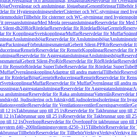
gbara
Övergångar och anslutningar, löstagbara
Reservdelar för Övergånga
Böjar
Övergångar och anslutningar, löstagbara
Genomföringar
Tillbehör 
delar för Hygienspolningsenheter
Cisterner och WC-styrningar med hyg
ygienmoduler
Tillbehör för cisterner och WC-styrningar med hygienspol
t pressanslutningar
Med Mepla pressanslutningar
Reservdelar för Med 
t Silent-db20
Rör
Rördelar
Reservdelar för Rördelar
Böjar
Grenrör
Reservd
ar för Kopplingar
Svetskopplingar
Muffar
Reservdelar för Muffar
Spännk
tningar
Anslutningsböjar
Reservdelar för Anslutningsböjar
Anslutningsri
gar
Packningar
Förbrukningsmaterial
Geberit Silent-PP
Rör
Reservdelar f
educeringar
Rensrör
Reservdelar för Rensrör
Kopplingar
Reservdelar för 
utningar
Reservdelar för Aggregatanslutningar
Anslutningsböjar
Reservd
ngsmaterial
Geberit Silent-Pro
Rör
Reservdelar för Rör
Rördelar
Reservdel
r för Rensrör
Rördelar SuperTube
Reservdelar för Rördelar SuperTube
B
 Muffar
Övergångskoppling
Adaptrar till andra material
Tillbehör
Reservde
ar för Rördelar
Böjar
Grenrör
Reduceringar
Rensrör
Reservdelar för Rens
r
Svetskopplingar
Muffar
Reservdelar för Muffar
Övergångar till andra ma
bussningar
Aggregatanslutningar
Reservdelar för Aggregatanslutningar
An
a anslutningar
Reservdelar för Raka anslutningar
Vattenlås
Reservdelar f
andskydd, ljudisolering och fuktskydd
Ljudisolering
Isoleringar för byg
ilationsventiler
Reservdelar för Ventilationsventiler
Energisparventiler
Ge
ll 12 l/s
Takbrunnar upp till 25 l/s
Reservdelar för Takbrunnar upp till 25
l 12 l/s
Takbrunnar upp till 25 l/s
Reservdelar för Takbrunnar upp till 25 
p till 12 l/s
Överlopp
Reservdelar för Överlopp
För takbrunnar upp till 1
gssystem d40–200
Infästningssystem d250–315
Tillbehör
Reservdelar för 
akbrunnar
Tillbehör
Reservdelar för Tillbehör
Verktyg
Verktyg
Verktyg för