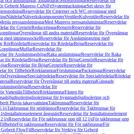
r och anslutningar, löstagbara
Genomföringar
Reservdelar för
för Geberit Mapress CuNiFe
Systempackningar
Set skruv för
ienspolning
Reservdelar för Cisterner och WC-styrningar med
ning
Nätdelar
Nätverkskomponenter
Ventiler
Kulventiler
Reservdelar för
Mepla pressanslutningar
Med Mapress pressanslutningar
Reservdelar
elar för Grenrör
Reduceringar
Rensrör
Reservdelar för
opplingar
Övergångar till andra material
Reservdelar för Övergångar
ng med tätningssockel
Reservdelar för Anslutningsring med
ör Rör
Rördelar
Reservdelar för Rördelar
Böjar
Reservdelar för
Kopplingar
Muffar
Reservdelar för
elar för Anslutningsböjar
Raka anslutningar
Reservdelar för Raka
ar för Rördelar
Böjar
Reservdelar för Böjar
Grenrör
Reservdelar för
öjar
Reservdelar för Böjar
Grenrör
Reservdelar för
lar för Tillbehör
Rörklammrar
Förslutningar
Packningar
Reservdelar
rör
Övergångar
Specialrördelar
Reservdelar för Specialrördelar
Rördelar
terial
Reservdelar för Övergångar till andra material
Gängade
slutningsböjar
Reservdelar för
ör Vattenlås
Tillbehör
Rörklammrar
Fästen för
gnadsljudisolering
Isoleringar för byggnadsljudisolering och
berit Pluvia takavvattning
Takbrunnar
Reservdelar för
 l/s
Takbrunnar för stödrännor
Reservdelar för Takbrunnar för
l/s
Installationselement ångspärr
Reservdelar för Installationselement
2 l/s
Reservdelar för För takbrunnar upp till 12 l/s
För takbrunnar upp
Tillbehör
För takbrunnar
Reservdelar för För takbrunnar
För
 Geberit FlowFit
Reservdelar för Verktyg för Geberit