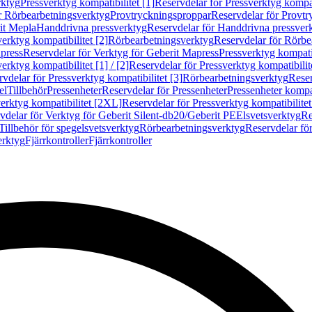
rktyg
Pressverktyg kompatibilitet [1]
Reservdelar för Pressverktyg kompati
r Rörbearbetningsverktyg
Provtryckningsproppar
Reservdelar för Provt
it Mepla
Handdrivna pressverktyg
Reservdelar för Handdrivna pressver
erktyg kompatibilitet [2]
Rörbearbetningsverktyg
Reservdelar för Rörbe
press
Reservdelar för Verktyg för Geberit Mapress
Pressverktyg kompatib
erktyg kompatibilitet [1] / [2]
Reservdelar för Pressverktyg kompatibilitet
vdelar för Pressverktyg kompatibilitet [3]
Rörbearbetningsverktyg
Reser
el
Tillbehör
Pressenheter
Reservdelar för Pressenheter
Pressenheter kompat
erktyg kompatibilitet [2XL]
Reservdelar för Pressverktyg kompatibilite
vdelar för Verktyg för Geberit Silent-db20/Geberit PE
Elsvetsverktyg
Re
Tillbehör för spegelsvetsverktyg
Rörbearbetningsverktyg
Reservdelar fö
erktyg
Fjärrkontroller
Fjärrkontroller