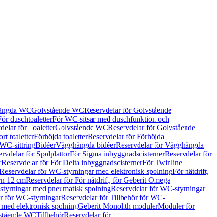
hängda WC
Golvstående WC
Reservdelar för Golvstående
För duschtoaletter
För WC-sitsar med duschfunktion och
delar för Toaletter
Golvstående WC
Reservdelar för Golvstående
rt toaletter
Förhöjda toaletter
Reservdelar för Förhöjda
 WC-sittring
Bidéer
Vägghängda bidéer
Reservdelar för Vägghängda
rvdelar för Spolplattor
För Sigma inbyggnadscisterner
Reservdelar för
r
Reservdelar för För Delta inbyggnadscisterner
För Twinline
Reservdelar för WC-styrningar med elektronisk spolning
För nätdrift,
ern 12 cm
Reservdelar för För nätdrift, för Geberit Omega
tyrningar med pneumatisk spolning
Reservdelar för WC-styrningar
ör för WC-styrningar
Reservdelar för Tillbehör för WC-
 med elektronisk spolning
Geberit Monolith moduler
Moduler för
vstående WC
Tillbehör
Reservdelar för