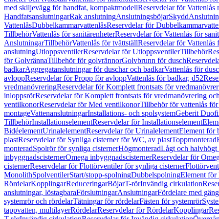
med skiljevägg för handfat, kompaktmodell
Reservdelar för Vattenlås
Handfatsanslutningar
Rak anslutning
Anslutningsböjar
Skydd
Anslutnin
Vattenlås
Dubbelkammarvattenlås
Reservdelar för Dubbelkammarvatte
Tillbehör
Vattenlås för sanitärenheter
Reservdelar för Vattenlås för sani
Anslutningar
Tillbehör
Vattenlås för tvättställ
Reservdelar för Vattenlås fö
anslutning
Utloppsventiler
Reservdelar för Utloppsventiler
Tillbehör
Res
för Golvränna
Tillbehör för golvrännor
Golvbrunn för dusch
Reservdela
badkar
Aggregatanslutningar för duschar och badkar
Vattenlås för dus
avlopp
Reservdelar för Propp för avlopp
Vattenlås för badkar, d52
Reser
vredmanövrering
Reservdelar för Komplett frontsats för vredmanövrer
inloppsrör
Reservdelar för Komplett frontsats för vredmanövrering och
ventilkonor
Reservdelar för Med ventilkonor
Tillbehör för vattenlås fö
montage
Vattenanslutningar
Installations- och spolsystem
Geberit Duof
Tillbehör
Installationselement
Reservdelar för Installationselement
Elem
Bidéelement
Urinalelement
Reservdelar för Urinalelement
Element för 
plast
Reservdelar för Synliga cisterner för WC, av plast
Toppmonterad
monterad
Spolrör för synliga cisterner
Högmonterad
Lågt och halvhögt
inbyggnadscisterner
Omega inbyggnadscisterner
Reservdelar för Omeg
cisterner
Reservdelar för Flottörventiler för synliga cisterner
Flottörvent
Monolith
Spolventiler
Start/stopp-spolning
Dubbelspolning
Element för 
Rördelar
Kopplingar
Reduceringar
Böjar
T-rör
Invändig cirkulation
Reser
anslutningar, löstagbara
Förslutningar
Anslutningar
Fördelare med gäng
systemrör och rördelar
Tätningar för rördelar
Fästen för systemrör
Syst
tappvatten, multilayer
Rördelar
Reservdelar för Rördelar
Kopplingar
Res
T-rör
Invändig cirkulation
Reservdelar för Invändig cirkulation
Övergång