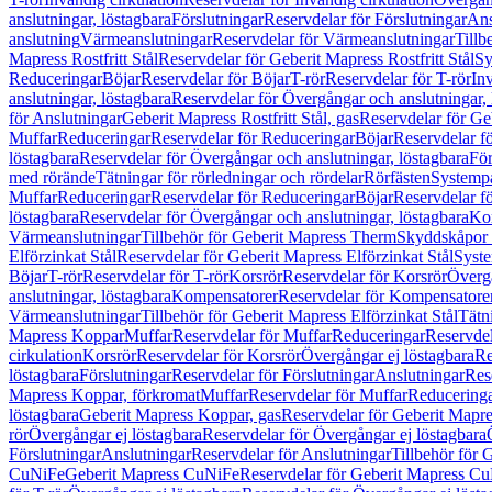
anslutningar, löstagbara
Förslutningar
Reservdelar för Förslutningar
Ans
anslutning
Värmeanslutningar
Reservdelar för Värmeanslutningar
Tillb
Mapress Rostfritt Stål
Reservdelar för Geberit Mapress Rostfritt Stål
Sy
Reduceringar
Böjar
Reservdelar för Böjar
T-rör
Reservdelar för T-rör
In
anslutningar, löstagbara
Reservdelar för Övergångar och anslutningar, 
för Anslutningar
Geberit Mapress Rostfritt Stål, gas
Reservdelar för Geb
Muffar
Reduceringar
Reservdelar för Reduceringar
Böjar
Reservdelar f
löstagbara
Reservdelar för Övergångar och anslutningar, löstagbara
För
med rörände
Tätningar för rörledningar och rördelar
Rörfästen
Systemp
Muffar
Reduceringar
Reservdelar för Reduceringar
Böjar
Reservdelar f
löstagbara
Reservdelar för Övergångar och anslutningar, löstagbara
Ko
Värmeanslutningar
Tillbehör för Geberit Mapress Therm
Skyddskåpor 
Elförzinkat Stål
Reservdelar för Geberit Mapress Elförzinkat Stål
Syste
Böjar
T-rör
Reservdelar för T-rör
Korsrör
Reservdelar för Korsrör
Övergå
anslutningar, löstagbara
Kompensatorer
Reservdelar för Kompensatore
Värmeanslutningar
Tillbehör för Geberit Mapress Elförzinkat Stål
Tätn
Mapress Koppar
Muffar
Reservdelar för Muffar
Reduceringar
Reservdel
cirkulation
Korsrör
Reservdelar för Korsrör
Övergångar ej löstagbara
Re
löstagbara
Förslutningar
Reservdelar för Förslutningar
Anslutningar
Res
Mapress Koppar, förkromat
Muffar
Reservdelar för Muffar
Reducering
löstagbara
Geberit Mapress Koppar, gas
Reservdelar för Geberit Mapr
rör
Övergångar ej löstagbara
Reservdelar för Övergångar ej löstagbara
Förslutningar
Anslutningar
Reservdelar för Anslutningar
Tillbehör för
CuNiFe
Geberit Mapress CuNiFe
Reservdelar för Geberit Mapress C