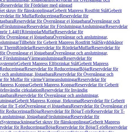
g
Reservdelar för Fördelare med gängad
Set skruv för flänskopplingar
Geberit Mapress Rostfritt Stål
Geberit
rvdelar för Muffar
Reduceringar
Reservdelar för
tagbara
Reservdelar för Övergångar ej löstagbara
Övergångar och
r
Förslutningar
Reservdelar för Förslutningar
Anslutningar
Reservdelar
mrör 1.4401
Rörnipplar
Muffar
Reservdelar för
för Övergångar ej löstagbara
Övergångar och anslutningar,
slutningar
Tillbehör för Geberit Mapress Rostfritt Stål
Skyddskåpor
ör Therm
Rördelar
Reservdelar för Rördelar
Muffar
Reservdelar för
för Övergångar ej löstagbara
Övergångar och anslutningar,
r Förslutningar
Värmeanslutningar
Reservdelar för
 systemrör
Geberit Mapress Elförzinkat Stål
Geberit Mapress
Reduceringar
Reservdelar för Reduceringar
Böjar
Reservdelar för
och anslutningar, löstagbara
Reservdelar för Övergångar och
r för Muffar för värme
Värmeanslutningar
Reservdelar för
Mapress Koppar
Geberit Mapress Koppar
Reservdelar för Geberit
rör
Invändig cirkulation
Reservdelar för Invändig
stagbara
Reservdelar för Övergångar och anslutningar,
utningar
Geberit Mapress Koppar, förkromat
Reservdelar för Geberit
lar för T-rör
Övergångar ej löstagbara
Reservdelar för Övergångar ej
för Reduceringar
Böjar
Reservdelar för Böjar
T-rör
Reservdelar för T-
 anslutningar, löstagbara
Förslutningar
Reservdelar för
n
Systempackningar
Set skruv för flänskopplingar
Geberit Mapress
rvdelar för Reduceringar
Böjar
Reservdelar för Böjar
T-rör
Reservdelar