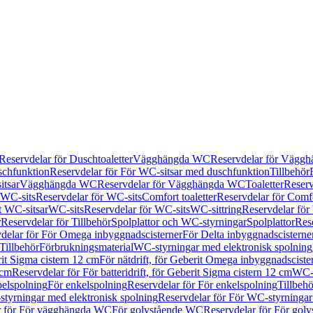
Reservdelar för Duschtoaletter
Vägghängda WC
Reservdelar för Vägg
schfunktion
Reservdelar för För WC-sitsar med duschfunktion
Tillbehör
itsar
Vägghängda WC
Reservdelar för Vägghängda WC
Toaletter
Reserv
WC-sits
Reservdelar för WC-sits
Comfort toaletter
Reservdelar för Comfo
t WC-sitsar
WC-sits
Reservdelar för WC-sits
WC-sittring
Reservdelar för
r
Reservdelar för Tillbehör
Spolplattor och WC-styrningar
Spolplattor
Rese
delar för För Omega inbyggnadscisterner
För Delta inbyggnadscisterne
Tillbehör
Förbrukningsmaterial
WC-styrningar med elektronisk spolning
rit Sigma cistern 12 cm
För nätdrift, för Geberit Omega inbyggnadscist
 cm
Reservdelar för För batteridrift, för Geberit Sigma cistern 12 cm
WC-s
belspolning
För enkelspolning
Reservdelar för För enkelspolning
Tillbeh
tyrningar med elektronisk spolning
Reservdelar för För WC-styrningar
r för För vägghängda WC
För golvstående WC
Reservdelar för För gol