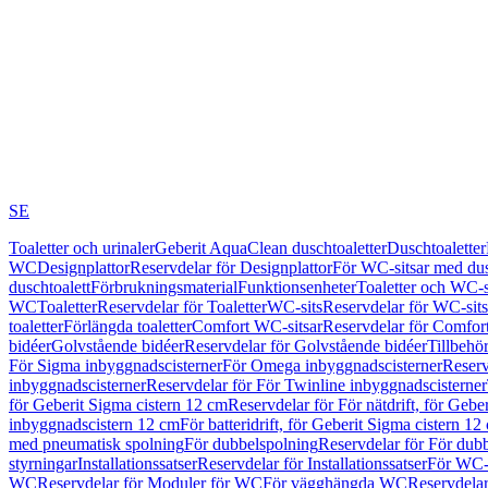
SE
Toaletter och urinaler
Geberit AquaClean duschtoaletter
Duschtoaletter
WC
Designplattor
Reservdelar för Designplattor
För WC-sitsar med du
duschtoalett
Förbrukningsmaterial
Funktionsenheter
Toaletter och WC-s
WC
Toaletter
Reservdelar för Toaletter
WC-sits
Reservdelar för WC-sits
toaletter
Förlängda toaletter
Comfort WC-sitsar
Reservdelar för Comfor
bidéer
Golvstående bidéer
Reservdelar för Golvstående bidéer
Tillbehö
För Sigma inbyggnadscisterner
För Omega inbyggnadscisterner
Reserv
inbyggnadscisterner
Reservdelar för För Twinline inbyggnadscisterner
för Geberit Sigma cistern 12 cm
Reservdelar för För nätdrift, för Gebe
inbyggnadscistern 12 cm
För batteridrift, för Geberit Sigma cistern 12
med pneumatisk spolning
För dubbelspolning
Reservdelar för För dub
styrningar
Installationssatser
Reservdelar för Installationssatser
För WC-s
WC
Reservdelar för Moduler för WC
För vägghängda WC
Reservdela