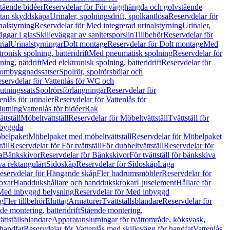
tående bidéer
Reservdelar för För vägghängda och golvstående
Utan skyddskåpa
Urinaler, spolningsdrift, spolkantlösa
Reservdelar för
nalstyrning
Reservdelar för Med integrerad urinalstyrning
Urinaler,
äggar i glas
Skiljeväggar av sanitetsporslin
Tillbehör
Reservdelar för
rial
Urinalstyrningar
Dolt montage
Reservdelar för Dolt montage
Med
onisk spolning, batteridrift
Med pneumatisk spolning
Reservdelar för
ing, nätdrift
Med elektronisk spolning, batteridrift
Reservdelar för
h ombyggnadssatser
Spolrör, spolrörsböjar och
servdelar för Vattenlås för WC och
utningssats
Spolrörsförlängningar
Reservdelar för
enlås för urinaler
Reservdelar för Vattenlås för
lutning
Vattenlås för bidéer
Rak
ttställ
Möbeltvättställ
Reservdelar för Möbeltvättställ
Tvättställ för
nbyggda
belpaket
Möbelpaket med möbeltvättställ
Reservdelar för Möbelpaket
täll
Reservdelar för För tvättställ
För dubbeltvättställ
Reservdelar för
a
Bänkskivor
Reservdelar för Bänkskivor
För tvättställ för bänkskiva
va rektangulärt
Sidoskåp
Reservdelar för Sidoskåp
Låga
eservdelar för Hängande skåp
Fler badrumsmöbler
Reservdelar för
oxar
Handdukshållare och handdukskrokar
Ljuselement
Hållare för
Med inbyggd belysning
Reservdelar för Med inbyggd
g
Fler tillbehör
Eluttag
Armaturer
Tvättställsblandare
Reservdelar för
de montering, batteridrift
Stående montering,
ättställsblandare
Apparatanslutningar för tvättområde, köksvask,
 handfat
Reservdelar för Vattenlås med skiljevägg för handfat
Vattenlås