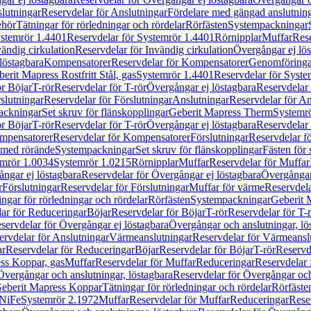
lutningar
Reservdelar för Anslutningar
Fördelare med gängad anslutnin
ehör
Tätningar för rörledningar och rördelar
Rörfästen
Systempackningar
stemrör 1.4401
Reservdelar för Systemrör 1.4401
Rörnipplar
Muffar
Rese
vändig cirkulation
Reservdelar för Invändig cirkulation
Övergångar ej lös
löstagbara
Kompensatorer
Reservdelar för Kompensatorer
Genomföringa
erit Mapress Rostfritt Stål, gas
Systemrör 1.4401
Reservdelar för Syste
ör Böjar
T-rör
Reservdelar för T-rör
Övergångar ej löstagbara
Reservdelar 
slutningar
Reservdelar för Förslutningar
Anslutningar
Reservdelar för An
ackningar
Set skruv för flänskopplingar
Geberit Mapress Therm
Systemr
ör Böjar
T-rör
Reservdelar för T-rör
Övergångar ej löstagbara
Reservdelar 
mpensatorer
Reservdelar för Kompensatorer
Förslutningar
Reservdelar fö
med rörände
Systempackningar
Set skruv för flänskopplingar
Fästen för
mrör 1.0034
Systemrör 1.0215
Rörnipplar
Muffar
Reservdelar för Muffar
ngar ej löstagbara
Reservdelar för Övergångar ej löstagbara
Övergångar 
r
Förslutningar
Reservdelar för Förslutningar
Muffar för värme
Reservdela
ingar för rörledningar och rördelar
Rörfästen
Systempackningar
Geberit 
ar för Reduceringar
Böjar
Reservdelar för Böjar
T-rör
Reservdelar för T-
servdelar för Övergångar ej löstagbara
Övergångar och anslutningar, lö
ervdelar för Anslutningar
Värmeanslutningar
Reservdelar för Värmeansl
ar
Reservdelar för Reduceringar
Böjar
Reservdelar för Böjar
T-rör
Reservde
ess Koppar, gas
Muffar
Reservdelar för Muffar
Reduceringar
Reservdelar 
Övergångar och anslutningar, löstagbara
Reservdelar för Övergångar och
 Geberit Mapress Koppar
Tätningar för rörledningar och rördelar
Rörfäste
uNiFe
Systemrör 2.1972
Muffar
Reservdelar för Muffar
Reduceringar
Rese