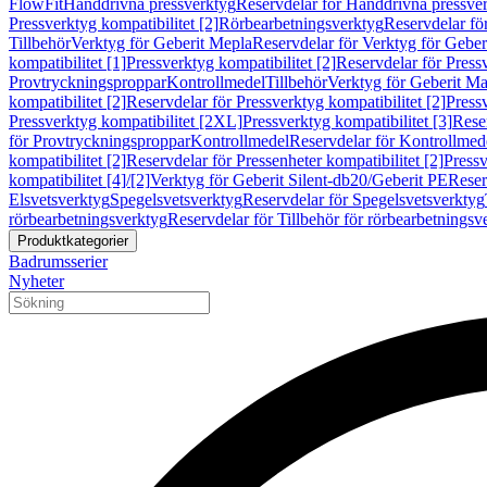
FlowFit
Handdrivna pressverktyg
Reservdelar för Handdrivna pressve
Pressverktyg kompatibilitet [2]
Rörbearbetningsverktyg
Reservdelar fö
Tillbehör
Verktyg för Geberit Mepla
Reservdelar för Verktyg för Geber
kompatibilitet [1]
Pressverktyg kompatibilitet [2]
Reservdelar för Pressv
Provtryckningsproppar
Kontrollmedel
Tillbehör
Verktyg för Geberit Ma
kompatibilitet [2]
Reservdelar för Pressverktyg kompatibilitet [2]
Pressv
Pressverktyg kompatibilitet [2XL]
Pressverktyg kompatibilitet [3]
Reser
för Provtryckningsproppar
Kontrollmedel
Reservdelar för Kontrollmed
kompatibilitet [2]
Reservdelar för Pressenheter kompatibilitet [2]
Pressv
kompatibilitet [4]/[2]
Verktyg för Geberit Silent-db20/Geberit PE
Reser
Elsvetsverktyg
Spegelsvetsverktyg
Reservdelar för Spegelsvetsverktyg
rörbearbetningsverktyg
Reservdelar för Tillbehör för rörbearbetningsv
Produktkategorier
Badrumsserier
Nyheter