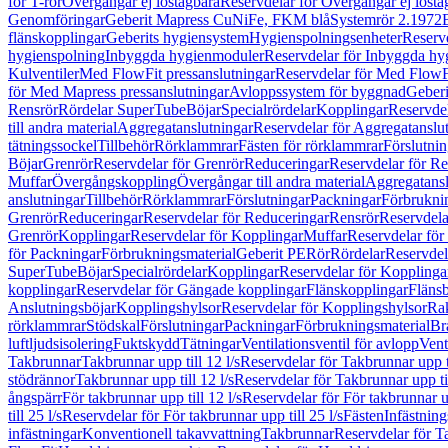
för T-rör
Övergångar ej löstagbara
Reservdelar för Övergångar ej lösta
Genomföringar
Geberit Mapress CuNiFe, FKM blå
Systemrör 2.1972
flänskopplingar
Geberits hygiensystem
Hygienspolningsenheter
Reserv
hygienspolning
Inbyggda hygienmoduler
Reservdelar för Inbyggda h
Kulventiler
Med FlowFit pressanslutningar
Reservdelar för Med FlowFi
för Med Mapress pressanslutningar
Avloppssystem för byggnad
Geberi
Rensrör
Rördelar SuperTube
Böjar
Specialrördelar
Kopplingar
Reservdel
till andra material
Aggregatanslutningar
Reservdelar för Aggregatanslu
tätningssockel
Tillbehör
Rörklammrar
Fästen för rörklammrar
Förslutnin
Böjar
Grenrör
Reservdelar för Grenrör
Reduceringar
Reservdelar för R
Muffar
Övergångskoppling
Övergångar till andra material
Aggregatansl
anslutningar
Tillbehör
Rörklammrar
Förslutningar
Packningar
Förbrukni
Grenrör
Reduceringar
Reservdelar för Reduceringar
Rensrör
Reservdela
Grenrör
Kopplingar
Reservdelar för Kopplingar
Muffar
Reservdelar för
för Packningar
Förbrukningsmaterial
Geberit PE
Rör
Rördelar
Reservdel
SuperTube
Böjar
Specialrördelar
Kopplingar
Reservdelar för Kopplinga
kopplingar
Reservdelar för Gängade kopplingar
Flänskopplingar
Fläns
Anslutningsböjar
Kopplingshylsor
Reservdelar för Kopplingshylsor
Rak
rörklammrar
Stödskal
Förslutningar
Packningar
Förbrukningsmaterial
Br
luftljudsisolering
Fuktskydd
Tätningar
Ventilationsventil för avlopp
Vent
Takbrunnar
Takbrunnar upp till 12 l/s
Reservdelar för Takbrunnar upp ti
stödrännor
Takbrunnar upp till 12 l/s
Reservdelar för Takbrunnar upp til
ångspärr
För takbrunnar upp till 12 l/s
Reservdelar för För takbrunnar up
till 25 l/s
Reservdelar för För takbrunnar upp till 25 l/s
Fästen
Infästnin
infästningar
Konventionell takavvattning
Takbrunnar
Reservdelar för T