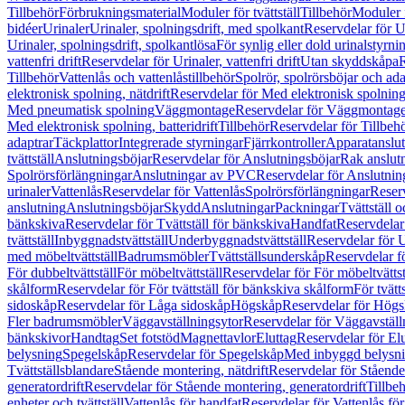
Tillbehör
Förbrukningsmaterial
Moduler för tvättställ
Tillbehör
Moduler 
bidéer
Urinaler
Urinaler, spolningsdrift, med spolkant
Reservdelar för U
Urinaler, spolningsdrift, spolkantlösa
För synlig eller dold urinalstyrni
vattenfri drift
Reservdelar för Urinaler, vattenfri drift
Utan skyddskåpa
R
Tillbehör
Vattenlås och vattenlåstillbehör
Spolrör, spolrörsböjar och ada
elektronisk spolning, nätdrift
Reservdelar för Med elektronisk spolning,
Med pneumatisk spolning
Väggmontage
Reservdelar för Väggmontag
Med elektronisk spolning, batteridrift
Tillbehör
Reservdelar för Tillbeh
adaptrar
Täckplattor
Integrerade styrningar
Fjärrkontroller
Apparatanslutn
tvättställ
Anslutningsböjar
Reservdelar för Anslutningsböjar
Rak anslut
Spolrörsförlängningar
Anslutningar av PVC
Reservdelar för Anslutni
urinaler
Vattenlås
Reservdelar för Vattenlås
Spolrörsförlängningar
Reserv
anslutning
Anslutningsböjar
Skydd
Anslutningar
Packningar
Tvättställ
bänkskiva
Reservdelar för Tvättställ för bänkskiva
Handfat
Reservdelar
tvättställ
Inbyggnadstvättställ
Underbyggnadstvättställ
Reservdelar för 
med möbeltvättställ
Badrumsmöbler
Tvättställsunderskåp
Reservdelar f
För dubbeltvättställ
För möbeltvättställ
Reservdelar för För möbeltvättst
skålform
Reservdelar för För tvättställ för bänkskiva skålform
För tvätt
sidoskåp
Reservdelar för Låga sidoskåp
Högskåp
Reservdelar för Hög
Fler badrumsmöbler
Väggavställningsytor
Reservdelar för Väggavställ
bänkskivor
Handtag
Set fotstöd
Magnettavlor
Eluttag
Reservdelar för El
belysning
Spegelskåp
Reservdelar för Spegelskåp
Med inbyggd belysn
Tvättställsblandare
Stående montering, nätdrift
Reservdelar för Stående
generatordrift
Reservdelar för Stående montering, generatordrift
Tillbe
enheter och tvättställ
Vattenlås för handfat
Reservdelar för Vattenlås fö