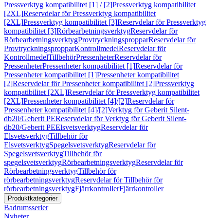
Pressverktyg kompatibilitet [1] / [2]
Pressverktyg kompatibilitet
[2XL]
Reservdelar för Pressverktyg kompatibilitet
[2XL]
Pressverktyg kompatibilitet [3]
Reservdelar för Pressverktyg
kompatibilitet [3]
Rörbearbetningsverktyg
Reservdelar för
Rörbearbetningsverktyg
Provtryckningsproppar
Reservdelar för
Provtryckningsproppar
Kontrollmedel
Reservdelar för
Kontrollmedel
Tillbehör
Pressenheter
Reservdelar för
Pressenheter
Pressenheter kompatibilitet [1]
Reservdelar för
Pressenheter kompatibilitet [1]
Pressenheter kompatibilitet
[2]
Reservdelar för Pressenheter kompatibilitet [2]
Pressverktyg
kompatibilitet [2XL]
Reservdelar för Pressverktyg kompatibilitet
[2XL]
Pressenheter kompatibilitet [4]/[2]
Reservdelar för
Pressenheter kompatibilitet [4]/[2]
Verktyg för Geberit Silent-
db20/Geberit PE
Reservdelar för Verktyg för Geberit Silent-
db20/Geberit PE
Elsvetsverktyg
Reservdelar för
Elsvetsverktyg
Tillbehör för
Elsvetsverktyg
Spegelsvetsverktyg
Reservdelar för
Spegelsvetsverktyg
Tillbehör för
spegelsvetsverktyg
Rörbearbetningsverktyg
Reservdelar för
Rörbearbetningsverktyg
Tillbehör för
rörbearbetningsverktyg
Reservdelar för Tillbehör för
rörbearbetningsverktyg
Fjärrkontroller
Fjärrkontroller
Produktkategorier
Badrumsserier
Nyheter