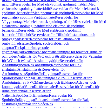
nätdrift
Reservdelar för Med elektronisk spolning, nätdrift
Med
elektronisk spolning, batteridrift
Reservdelar för Med elektronisk
spolning, batteridrift
Med pneumatisk spolning
Reservdelar för Med
pneumatisk spolning
Väggmontage
Reservdelar för
Väggmontage
Med elektronisk spolning, nätdrift
Reservdelar för Med
elektronisk spolning, nätdrift
Med elektronisk spolning,
batteridrift
Reservdelar för Med elektronisk spolning,
batteridrift
Tillbehör
Reservdelar för Tillbehör
Installations- och
ombyggnadssatser
Reservdelar för Installations- och
ombyggnadssatser
Spolrör, spolrörsböjar och
adaptrar
Täckplattor
Integrerade
styrningar
Fjärrkontroller
Apparatanslutningar för toaletter, urinaler
och bidéer
Vattenlås för WC och tvättställ
Reservdelar för Vattenlås
för WC och tvättställ
Anslutningsböjar
Reservdelar för
Anslutningsböjar
Rak anslutning
Reservdelar för Rak
anslutning
Anslutningssats
Reservdelar för
Anslutningssats
Spolrörsförlängningar
Reservdelar för
Spolrörsförlängningar
Anslutningar av PVC
Reservdelar för
Anslutningar av PVC
Manschetter och täckkåpor
Adapter- och
kopplingsdelar
Vattenlås för urinaler
Reservdelar för Vattenlås för
urinaler
Vattenlås
Reservdelar för
Vattenlås
Spolrörsförlängningar
Reservdelar för
Spolrörsförlängningar
Rak anslutning
Reservdelar för Rak
anslutning
Vattenlås för bidéer
Rak