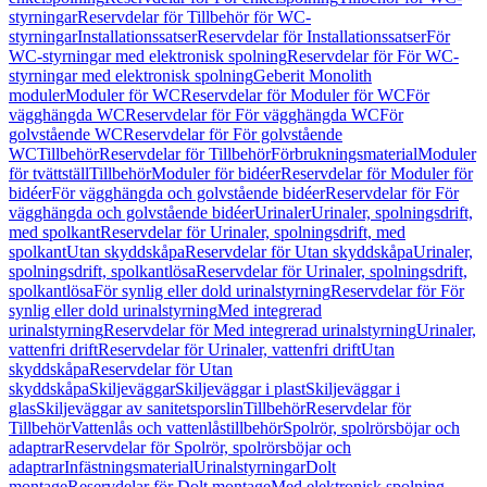
styrningar
Reservdelar för Tillbehör för WC-
styrningar
Installationssatser
Reservdelar för Installationssatser
För
WC-styrningar med elektronisk spolning
Reservdelar för För WC-
styrningar med elektronisk spolning
Geberit Monolith
moduler
Moduler för WC
Reservdelar för Moduler för WC
För
vägghängda WC
Reservdelar för För vägghängda WC
För
golvstående WC
Reservdelar för För golvstående
WC
Tillbehör
Reservdelar för Tillbehör
Förbrukningsmaterial
Moduler
för tvättställ
Tillbehör
Moduler för bidéer
Reservdelar för Moduler för
bidéer
För vägghängda och golvstående bidéer
Reservdelar för För
vägghängda och golvstående bidéer
Urinaler
Urinaler, spolningsdrift,
med spolkant
Reservdelar för Urinaler, spolningsdrift, med
spolkant
Utan skyddskåpa
Reservdelar för Utan skyddskåpa
Urinaler,
spolningsdrift, spolkantlösa
Reservdelar för Urinaler, spolningsdrift,
spolkantlösa
För synlig eller dold urinalstyrning
Reservdelar för För
synlig eller dold urinalstyrning
Med integrerad
urinalstyrning
Reservdelar för Med integrerad urinalstyrning
Urinaler,
vattenfri drift
Reservdelar för Urinaler, vattenfri drift
Utan
skyddskåpa
Reservdelar för Utan
skyddskåpa
Skiljeväggar
Skiljeväggar i plast
Skiljeväggar i
glas
Skiljeväggar av sanitetsporslin
Tillbehör
Reservdelar för
Tillbehör
Vattenlås och vattenlåstillbehör
Spolrör, spolrörsböjar och
adaptrar
Reservdelar för Spolrör, spolrörsböjar och
adaptrar
Infästningsmaterial
Urinalstyrningar
Dolt
montage
Reservdelar för Dolt montage
Med elektronisk spolning,