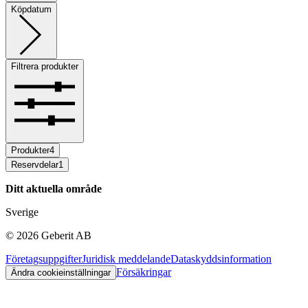
Köpdatum
Filtrera produkter
Produkter
4
Reservdelar
1
Ditt aktuella område
Sverige
©
2026
Geberit AB
Företagsuppgifter
Juridisk meddelande
Dataskyddsinformation
Försäkringar
Ändra cookieinställningar