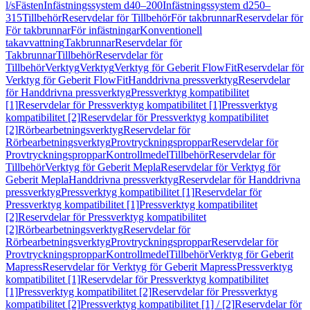
l/s
Fästen
Infästningssystem d40–200
Infästningssystem d250–
315
Tillbehör
Reservdelar för Tillbehör
För takbrunnar
Reservdelar för
För takbrunnar
För infästningar
Konventionell
takavvattning
Takbrunnar
Reservdelar för
Takbrunnar
Tillbehör
Reservdelar för
Tillbehör
Verktyg
Verktyg
Verktyg för Geberit FlowFit
Reservdelar för
Verktyg för Geberit FlowFit
Handdrivna pressverktyg
Reservdelar
för Handdrivna pressverktyg
Pressverktyg kompatibilitet
[1]
Reservdelar för Pressverktyg kompatibilitet [1]
Pressverktyg
kompatibilitet [2]
Reservdelar för Pressverktyg kompatibilitet
[2]
Rörbearbetningsverktyg
Reservdelar för
Rörbearbetningsverktyg
Provtryckningsproppar
Reservdelar för
Provtryckningsproppar
Kontrollmedel
Tillbehör
Reservdelar för
Tillbehör
Verktyg för Geberit Mepla
Reservdelar för Verktyg för
Geberit Mepla
Handdrivna pressverktyg
Reservdelar för Handdrivna
pressverktyg
Pressverktyg kompatibilitet [1]
Reservdelar för
Pressverktyg kompatibilitet [1]
Pressverktyg kompatibilitet
[2]
Reservdelar för Pressverktyg kompatibilitet
[2]
Rörbearbetningsverktyg
Reservdelar för
Rörbearbetningsverktyg
Provtryckningsproppar
Reservdelar för
Provtryckningsproppar
Kontrollmedel
Tillbehör
Verktyg för Geberit
Mapress
Reservdelar för Verktyg för Geberit Mapress
Pressverktyg
kompatibilitet [1]
Reservdelar för Pressverktyg kompatibilitet
[1]
Pressverktyg kompatibilitet [2]
Reservdelar för Pressverktyg
kompatibilitet [2]
Pressverktyg kompatibilitet [1] / [2]
Reservdelar för