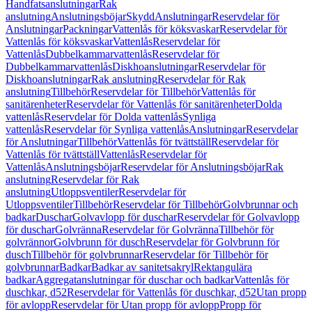
Handfatsanslutningar
Rak
anslutning
Anslutningsböjar
Skydd
Anslutningar
Reservdelar för
Anslutningar
Packningar
Vattenlås för köksvaskar
Reservdelar för
Vattenlås för köksvaskar
Vattenlås
Reservdelar för
Vattenlås
Dubbelkammarvattenlås
Reservdelar för
Dubbelkammarvattenlås
Diskhoanslutningar
Reservdelar för
Diskhoanslutningar
Rak anslutning
Reservdelar för Rak
anslutning
Tillbehör
Reservdelar för Tillbehör
Vattenlås för
sanitärenheter
Reservdelar för Vattenlås för sanitärenheter
Dolda
vattenlås
Reservdelar för Dolda vattenlås
Synliga
vattenlås
Reservdelar för Synliga vattenlås
Anslutningar
Reservdelar
för Anslutningar
Tillbehör
Vattenlås för tvättställ
Reservdelar för
Vattenlås för tvättställ
Vattenlås
Reservdelar för
Vattenlås
Anslutningsböjar
Reservdelar för Anslutningsböjar
Rak
anslutning
Reservdelar för Rak
anslutning
Utloppsventiler
Reservdelar för
Utloppsventiler
Tillbehör
Reservdelar för Tillbehör
Golvbrunnar och
badkar
Duschar
Golvavlopp för duschar
Reservdelar för Golvavlopp
för duschar
Golvränna
Reservdelar för Golvränna
Tillbehör för
golvrännor
Golvbrunn för dusch
Reservdelar för Golvbrunn för
dusch
Tillbehör för golvbrunnar
Reservdelar för Tillbehör för
golvbrunnar
Badkar
Badkar av sanitetsakryl
Rektangulära
badkar
Aggregatanslutningar för duschar och badkar
Vattenlås för
duschkar, d52
Reservdelar för Vattenlås för duschkar, d52
Utan propp
för avlopp
Reservdelar för Utan propp för avlopp
Propp för