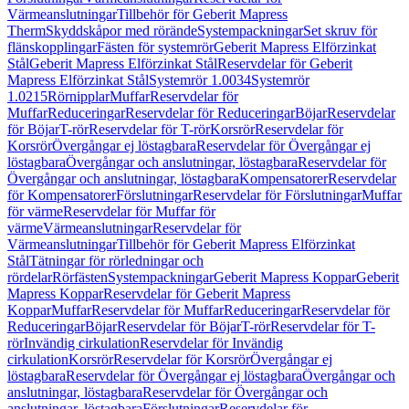
Värmeanslutningar
Tillbehör för Geberit Mapress
Therm
Skyddskåpor med rörände
Systempackningar
Set skruv för
flänskopplingar
Fästen för systemrör
Geberit Mapress Elförzinkat
Stål
Geberit Mapress Elförzinkat Stål
Reservdelar för Geberit
Mapress Elförzinkat Stål
Systemrör 1.0034
Systemrör
1.0215
Rörnipplar
Muffar
Reservdelar för
Muffar
Reduceringar
Reservdelar för Reduceringar
Böjar
Reservdelar
för Böjar
T-rör
Reservdelar för T-rör
Korsrör
Reservdelar för
Korsrör
Övergångar ej löstagbara
Reservdelar för Övergångar ej
löstagbara
Övergångar och anslutningar, löstagbara
Reservdelar för
Övergångar och anslutningar, löstagbara
Kompensatorer
Reservdelar
för Kompensatorer
Förslutningar
Reservdelar för Förslutningar
Muffar
för värme
Reservdelar för Muffar för
värme
Värmeanslutningar
Reservdelar för
Värmeanslutningar
Tillbehör för Geberit Mapress Elförzinkat
Stål
Tätningar för rörledningar och
rördelar
Rörfästen
Systempackningar
Geberit Mapress Koppar
Geberit
Mapress Koppar
Reservdelar för Geberit Mapress
Koppar
Muffar
Reservdelar för Muffar
Reduceringar
Reservdelar för
Reduceringar
Böjar
Reservdelar för Böjar
T-rör
Reservdelar för T-
rör
Invändig cirkulation
Reservdelar för Invändig
cirkulation
Korsrör
Reservdelar för Korsrör
Övergångar ej
löstagbara
Reservdelar för Övergångar ej löstagbara
Övergångar och
anslutningar, löstagbara
Reservdelar för Övergångar och
anslutningar, löstagbara
Förslutningar
Reservdelar för