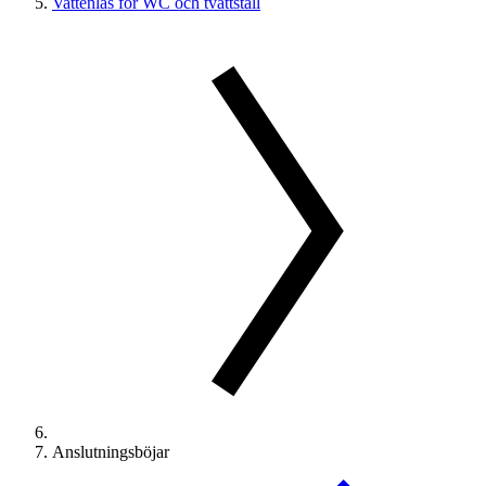
Vattenlås för WC och tvättställ
Anslutningsböjar