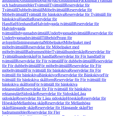
anslutning
Anslutningsböjar
Skydd
Anslutningar
Packningar
Tvättställ
och badrumsmöbler
Tvättställ
Tvättställ
Reservdelar för
Tvättställ
Dubbeltvättställ
Möbeltvättställ
Reservdelar för
Möbeltvättställ
Tvättställ för bänkskiva
Reservdelar för Tvättställ för
bänkskiva
Handfat
Reservdelar för
Handfat
Hörnhandfat
Halvinbyggda tvättställ
Reservdelar för
Halvinbyggda
tvättställ
Inbyggnadstvättställ
Underbyggnadstvättställ
Reservdelar för
Underbyggnadstvättställ
Tillbehör
Propp för
avlopp
Infästningsmaterial
Möbelpaket
Möbelpaket med
möbeltvättställ
Reservdelar för Möbelpaket med
möbeltvättställ
Badrumsmöbler
Tvättställsunderskåp
Reservdelar för
Tvättställsunderskåp
För handfat
Reservdelar för För handfat
För
tvättställ
Reservdelar för För tvättställ
För dubbeltvättställ
Reservdelar
för För dubbeltvättställ
För möbeltvättställ
Reservdelar för För
möbeltvättställ
För tvättställ för bänkskiva
Reservdelar för För
tvättställ för bänkskiva
Bänkskivor
Reservdelar för Bänkskivor
För
tvättställ för bänkskiva skålform
Reservdelar för För tvättställ för
bänkskiva skålform
För tvättställ för bänkskiva
rektangulärt
Reservdelar för För tvättställ för bänkskiva
rektangulärt
Sidoskåp
Reservdelar för Sidoskåp
Låga
sidoskåp
Reservdelar för Låga sidoskåp
Högskåp
Reservdelar för
Högskåp
Mellanhöga skåp
Reservdelar för Mellanhöga
skåp
Hängande skåp
Reservdelar för Hängande skåp
Fler
badrumsmöbler
Reservdelar för Fler