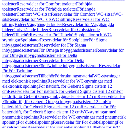
toaletter
Reservdelar för Comfort toaletter
Förhöjda
toaletter
Reservdelar för Förhöjda toaletter
Förlängda
toaletter
Comfort WC-sitsar
Reservdelar för Comfort WC-sitsar
WC-
sits
Reservdelar för WC-sits
WC-sittring
Reservdelar för WC-
sittring
Bidéer
Vägghängda bidéer
Reservdelar för Vägghängda
bidéer
Golvstående bidéer
Reservdelar för Golvstående
bidéer
Tillbehör
Reservdelar för Tillbehör
Spolplattor och WC-
styrningar
Spolplattor
Reservdelar för Spolplattor
För Sigma
inbyggnadscisterner
Reservdelar för För Sigma
inbyggnadscisterner
För Omega inbyggnadscisterner
Reservdelar för
För Omega inbyggnadscisterner
För Delta
inbyggnadscisterner
Reservdelar för För Delta
inbyggnadscisterner
För Twinline inbyggnadscisterner
Reservdelar
för För Twinline
inbyggnadscisterner
Tillbehör
Förbrukningsmaterial
WC-styrningar
med elektronisk spolning
Reservdelar för WC-styrningar med
elektronisk spolning
För nätdrift, för Geberit Sigma cistern 12
cm
Reservdelar för För nätdrift, för Geberit Sigma cistern 12 cm
För
nätdrift, för Geberit Omega inbyggnadscistern 12 cm
Reservdelar för
För nätdrift, för Geberit Omega inbyggnadscistern 12 cm
För
batteridrift, för Geberit Sigma cistern 12 cm
Reservdelar för För
batteridrift, för Geberit Sigma cistern 12 cm
WC-styrningar med
pneumatisk spolning
Reservdelar för WC-styrningar med pneumatisk
spolning
För dubbelspolning
Reservdelar för För dubbelspolning
För
enkelspolning
Reservdelar för För enkelspolning
Tillbehör för WC-