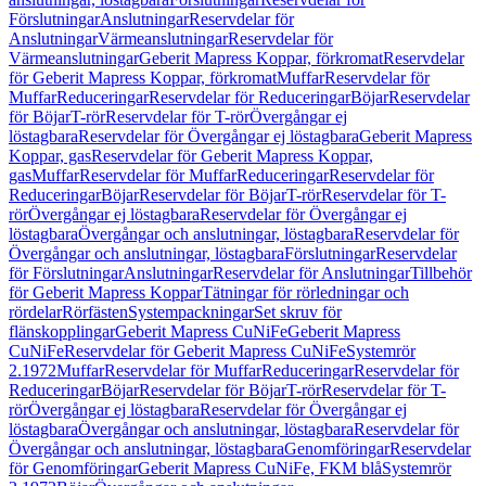
Förslutningar
Anslutningar
Reservdelar för
Anslutningar
Värmeanslutningar
Reservdelar för
Värmeanslutningar
Geberit Mapress Koppar, förkromat
Reservdelar
för Geberit Mapress Koppar, förkromat
Muffar
Reservdelar för
Muffar
Reduceringar
Reservdelar för Reduceringar
Böjar
Reservdelar
för Böjar
T-rör
Reservdelar för T-rör
Övergångar ej
löstagbara
Reservdelar för Övergångar ej löstagbara
Geberit Mapress
Koppar, gas
Reservdelar för Geberit Mapress Koppar,
gas
Muffar
Reservdelar för Muffar
Reduceringar
Reservdelar för
Reduceringar
Böjar
Reservdelar för Böjar
T-rör
Reservdelar för T-
rör
Övergångar ej löstagbara
Reservdelar för Övergångar ej
löstagbara
Övergångar och anslutningar, löstagbara
Reservdelar för
Övergångar och anslutningar, löstagbara
Förslutningar
Reservdelar
för Förslutningar
Anslutningar
Reservdelar för Anslutningar
Tillbehör
för Geberit Mapress Koppar
Tätningar för rörledningar och
rördelar
Rörfästen
Systempackningar
Set skruv för
flänskopplingar
Geberit Mapress CuNiFe
Geberit Mapress
CuNiFe
Reservdelar för Geberit Mapress CuNiFe
Systemrör
2.1972
Muffar
Reservdelar för Muffar
Reduceringar
Reservdelar för
Reduceringar
Böjar
Reservdelar för Böjar
T-rör
Reservdelar för T-
rör
Övergångar ej löstagbara
Reservdelar för Övergångar ej
löstagbara
Övergångar och anslutningar, löstagbara
Reservdelar för
Övergångar och anslutningar, löstagbara
Genomföringar
Reservdelar
för Genomföringar
Geberit Mapress CuNiFe, FKM blå
Systemrör