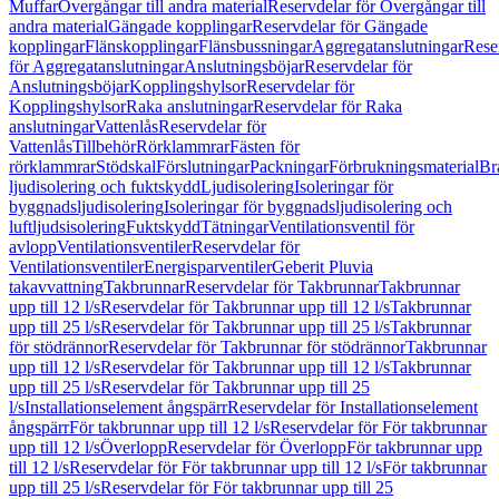
Muffar
Övergångar till andra material
Reservdelar för Övergångar till
andra material
Gängade kopplingar
Reservdelar för Gängade
kopplingar
Flänskopplingar
Flänsbussningar
Aggregatanslutningar
Rese
för Aggregatanslutningar
Anslutningsböjar
Reservdelar för
Anslutningsböjar
Kopplingshylsor
Reservdelar för
Kopplingshylsor
Raka anslutningar
Reservdelar för Raka
anslutningar
Vattenlås
Reservdelar för
Vattenlås
Tillbehör
Rörklammrar
Fästen för
rörklammrar
Stödskal
Förslutningar
Packningar
Förbrukningsmaterial
Br
ljudisolering och fuktskydd
Ljudisolering
Isoleringar för
byggnadsljudisolering
Isoleringar för byggnadsljudisolering och
luftljudsisolering
Fuktskydd
Tätningar
Ventilationsventil för
avlopp
Ventilationsventiler
Reservdelar för
Ventilationsventiler
Energisparventiler
Geberit Pluvia
takavvattning
Takbrunnar
Reservdelar för Takbrunnar
Takbrunnar
upp till 12 l/s
Reservdelar för Takbrunnar upp till 12 l/s
Takbrunnar
upp till 25 l/s
Reservdelar för Takbrunnar upp till 25 l/s
Takbrunnar
för stödrännor
Reservdelar för Takbrunnar för stödrännor
Takbrunnar
upp till 12 l/s
Reservdelar för Takbrunnar upp till 12 l/s
Takbrunnar
upp till 25 l/s
Reservdelar för Takbrunnar upp till 25
l/s
Installationselement ångspärr
Reservdelar för Installationselement
ångspärr
För takbrunnar upp till 12 l/s
Reservdelar för För takbrunnar
upp till 12 l/s
Överlopp
Reservdelar för Överlopp
För takbrunnar upp
till 12 l/s
Reservdelar för För takbrunnar upp till 12 l/s
För takbrunnar
upp till 25 l/s
Reservdelar för För takbrunnar upp till 25