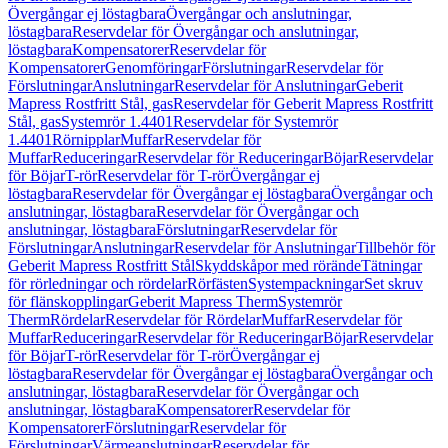
Övergångar ej löstagbara
Övergångar och anslutningar,
löstagbara
Reservdelar för Övergångar och anslutningar,
löstagbara
Kompensatorer
Reservdelar för
Kompensatorer
Genomföringar
Förslutningar
Reservdelar för
Förslutningar
Anslutningar
Reservdelar för Anslutningar
Geberit
Mapress Rostfritt Stål, gas
Reservdelar för Geberit Mapress Rostfritt
Stål, gas
Systemrör 1.4401
Reservdelar för Systemrör
1.4401
Rörnipplar
Muffar
Reservdelar för
Muffar
Reduceringar
Reservdelar för Reduceringar
Böjar
Reservdelar
för Böjar
T-rör
Reservdelar för T-rör
Övergångar ej
löstagbara
Reservdelar för Övergångar ej löstagbara
Övergångar och
anslutningar, löstagbara
Reservdelar för Övergångar och
anslutningar, löstagbara
Förslutningar
Reservdelar för
Förslutningar
Anslutningar
Reservdelar för Anslutningar
Tillbehör för
Geberit Mapress Rostfritt Stål
Skyddskåpor med rörände
Tätningar
för rörledningar och rördelar
Rörfästen
Systempackningar
Set skruv
för flänskopplingar
Geberit Mapress Therm
Systemrör
Therm
Rördelar
Reservdelar för Rördelar
Muffar
Reservdelar för
Muffar
Reduceringar
Reservdelar för Reduceringar
Böjar
Reservdelar
för Böjar
T-rör
Reservdelar för T-rör
Övergångar ej
löstagbara
Reservdelar för Övergångar ej löstagbara
Övergångar och
anslutningar, löstagbara
Reservdelar för Övergångar och
anslutningar, löstagbara
Kompensatorer
Reservdelar för
Kompensatorer
Förslutningar
Reservdelar för
Förslutningar
Värmeanslutningar
Reservdelar för