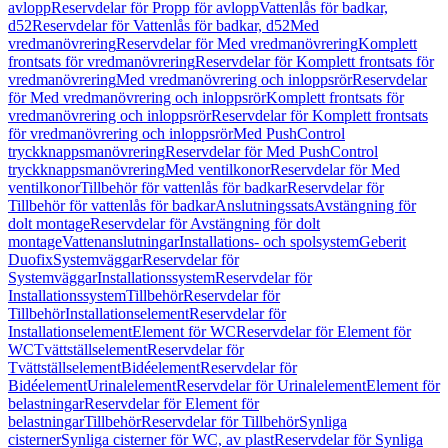
avlopp
Reservdelar för Propp för avlopp
Vattenlås för badkar,
d52
Reservdelar för Vattenlås för badkar, d52
Med
vredmanövrering
Reservdelar för Med vredmanövrering
Komplett
frontsats för vredmanövrering
Reservdelar för Komplett frontsats för
vredmanövrering
Med vredmanövrering och inloppsrör
Reservdelar
för Med vredmanövrering och inloppsrör
Komplett frontsats för
vredmanövrering och inloppsrör
Reservdelar för Komplett frontsats
för vredmanövrering och inloppsrör
Med PushControl
tryckknappsmanövrering
Reservdelar för Med PushControl
tryckknappsmanövrering
Med ventilkonor
Reservdelar för Med
ventilkonor
Tillbehör för vattenlås för badkar
Reservdelar för
Tillbehör för vattenlås för badkar
Anslutningssats
Avstängning för
dolt montage
Reservdelar för Avstängning för dolt
montage
Vattenanslutningar
Installations- och spolsystem
Geberit
Duofix
Systemväggar
Reservdelar för
Systemväggar
Installationssystem
Reservdelar för
Installationssystem
Tillbehör
Reservdelar för
Tillbehör
Installationselement
Reservdelar för
Installationselement
Element för WC
Reservdelar för Element för
WC
Tvättställselement
Reservdelar för
Tvättställselement
Bidéelement
Reservdelar för
Bidéelement
Urinalelement
Reservdelar för Urinalelement
Element för
belastningar
Reservdelar för Element för
belastningar
Tillbehör
Reservdelar för Tillbehör
Synliga
cisterner
Synliga cisterner för WC, av plast
Reservdelar för Synliga