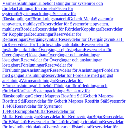
Värmeanslutningar
Tillbehör
Tätningar för systemrör och
rördelar
Tätningar för rördelar
Fästen för
systemrör
Systempackningar
Set skruv för
flänskopplingar
Förbrukningsmaterial
Geberit Mepla
Systemrör
tappvatten, multilayer
Reservdelar för Systemrör tappvatten,
multilayer
Rördelar
Reservdelar för Rördelar
Kopplingar
Reservdelar
för Kopplingar
Reduceringar
Reservdelar för
Reduceringar
Övergångsvinklar
Reservdelar för Övergångsvinklar
T-
rör
Reservdelar för T-rör
Invändig cirkulation
Reservdelar för
Invändig cirkulation
Övergångar ej löstagbara
Reservdelar för
Övergångar ej löstagbara
Övergångar och anslutningar,
löstagbara
Reservdelar för Övergångar och anslutningar,
löstagbara
Förslutningar
Reservdelar för
Förslutningar
Anslutningar
Reservdelar för Anslutningar
Fördelare
med gängad anslutning
Reservdelar för Fördelare med gängad
anslutning
Värmeanslutningar
Reservdelar för
Värmeanslutningar
Tillbehör
Tätningar för rörledningar och
rördelar
Rörfästen
Systempackningar
Set skruv för
flänskopplingar
Geberit Mapress Rostfritt Stål
Geberit Mapress
Rostfritt Stål
Reservdelar för Geberit Mapress Rostfritt Stål
Systemrör
1.4401
Reservdelar för Systemrör
1.4401
Rörnipplar
Muffar
Reservdelar för
Muffar
Reduceringar
Reservdelar för Reduceringar
Böjar
Reservdelar
för Böjar
T-rör
Reservdelar för T-rör
Invändig cirkulation
Reservdelar
för Invändig cirkulation
Övergångar ej löstagbara
Reservdelar för