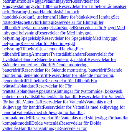
badrumsmöbler
Väggavställningsytor
Reservdelar för
Väggavställningsytor
Tillbehör
Reservdelar för Tillbehör
Lådinsatser
och förvaringsboxar
Handdukshållare och
handdukskrokar
Ljuselement
Hållare för bänkskivor
Handtag
Set
fotstöd
Magnettavlor
Eluttag
Reservdelar för Eluttag
Fler
tillbehör
Speglar och spegelskåp
Spegel
Reservdelar för Spegel
Med
inbyggd belysning
Reservdelar för Med inbyggd
belysning
Spegelskåp
Reservdelar för Spegelskåp
Med inbyggd
belysning
Reservdelar för Med inbyggd
belysning
Tillbehör
Ljuselement
Handtag
Fler
tillbehör
Eluttag
Armaturer
Tvättställsblandare
Reservdelar för
Tvättställsblandare
Stående montering, nätdrift
Reservdelar för
Stående montering, nätdrift
Stående montering,
batteridrift
Reservdelar för Stående montering, batteridrift
Stående
montering, generatordrift
Reservdelar för Stående montering,
generatordrift
Tillbehör
Reservdelar för Tillbehör
För
tvättställsblandare
Reservdelar för För
tvättställsblandare
Apparatanslutningar för tvättområde, köksvask,
enheter och tvättställ
Vattenlås för handfat
Reservdelar för Vattenlås
för handfat
Vattenlås
Reservdelar för Vattenlås
Vattenlås med
skiljevägg för handfat
Reservdelar för Vattenlås med skiljevägg för
handfat
Vattenlås med skiljevägg för handfat,
kompaktmodell
Reservdelar för Vattenlås med skiljevägg för handfat,
kompaktmodell
Dolda vattenlås
Reservdelar för Dolda
vattenlås
Handfatsanslutningar
Reservdelar för