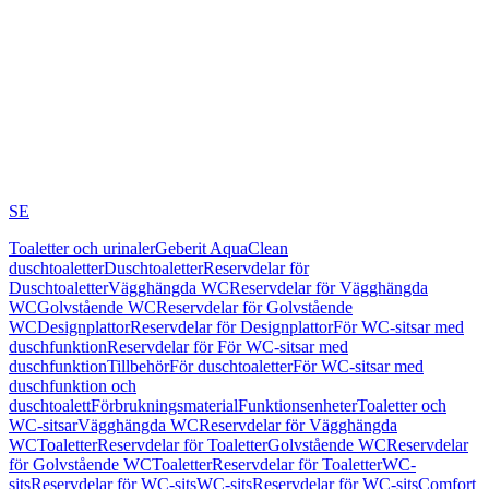
SE
Toaletter och urinaler
Geberit AquaClean
duschtoaletter
Duschtoaletter
Reservdelar för
Duschtoaletter
Vägghängda WC
Reservdelar för Vägghängda
WC
Golvstående WC
Reservdelar för Golvstående
WC
Designplattor
Reservdelar för Designplattor
För WC-sitsar med
duschfunktion
Reservdelar för För WC-sitsar med
duschfunktion
Tillbehör
För duschtoaletter
För WC-sitsar med
duschfunktion och
duschtoalett
Förbrukningsmaterial
Funktionsenheter
Toaletter och
WC-sitsar
Vägghängda WC
Reservdelar för Vägghängda
WC
Toaletter
Reservdelar för Toaletter
Golvstående WC
Reservdelar
för Golvstående WC
Toaletter
Reservdelar för Toaletter
WC-
sits
Reservdelar för WC-sits
WC-sits
Reservdelar för WC-sits
Comfort