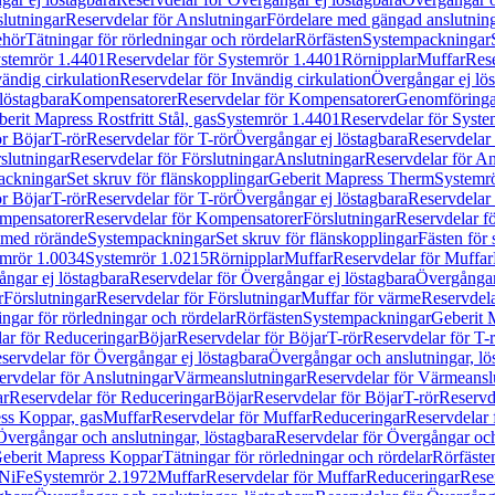
lutningar
Reservdelar för Anslutningar
Fördelare med gängad anslutnin
ehör
Tätningar för rörledningar och rördelar
Rörfästen
Systempackningar
stemrör 1.4401
Reservdelar för Systemrör 1.4401
Rörnipplar
Muffar
Rese
vändig cirkulation
Reservdelar för Invändig cirkulation
Övergångar ej lös
löstagbara
Kompensatorer
Reservdelar för Kompensatorer
Genomföringa
erit Mapress Rostfritt Stål, gas
Systemrör 1.4401
Reservdelar för Syste
ör Böjar
T-rör
Reservdelar för T-rör
Övergångar ej löstagbara
Reservdelar 
slutningar
Reservdelar för Förslutningar
Anslutningar
Reservdelar för An
ackningar
Set skruv för flänskopplingar
Geberit Mapress Therm
Systemr
ör Böjar
T-rör
Reservdelar för T-rör
Övergångar ej löstagbara
Reservdelar 
mpensatorer
Reservdelar för Kompensatorer
Förslutningar
Reservdelar fö
med rörände
Systempackningar
Set skruv för flänskopplingar
Fästen för
mrör 1.0034
Systemrör 1.0215
Rörnipplar
Muffar
Reservdelar för Muffar
ngar ej löstagbara
Reservdelar för Övergångar ej löstagbara
Övergångar 
r
Förslutningar
Reservdelar för Förslutningar
Muffar för värme
Reservdela
ingar för rörledningar och rördelar
Rörfästen
Systempackningar
Geberit 
ar för Reduceringar
Böjar
Reservdelar för Böjar
T-rör
Reservdelar för T-
servdelar för Övergångar ej löstagbara
Övergångar och anslutningar, lö
ervdelar för Anslutningar
Värmeanslutningar
Reservdelar för Värmeansl
ar
Reservdelar för Reduceringar
Böjar
Reservdelar för Böjar
T-rör
Reservde
ess Koppar, gas
Muffar
Reservdelar för Muffar
Reduceringar
Reservdelar 
Övergångar och anslutningar, löstagbara
Reservdelar för Övergångar och
 Geberit Mapress Koppar
Tätningar för rörledningar och rördelar
Rörfäste
uNiFe
Systemrör 2.1972
Muffar
Reservdelar för Muffar
Reduceringar
Rese