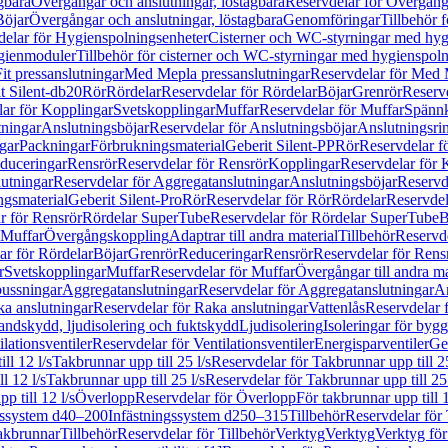
gbara
Övergångar och anslutningar, löstagbara
Reservdelar för Övergånga
Böjar
Övergångar och anslutningar, löstagbara
Genomföringar
Tillbehör 
delar för Hygienspolningsenheter
Cisterner och WC-styrningar med hyg
ygienmoduler
Tillbehör för cisterner och WC-styrningar med hygienspol
t pressanslutningar
Med Mepla pressanslutningar
Reservdelar för Med 
t Silent-db20
Rör
Rördelar
Reservdelar för Rördelar
Böjar
Grenrör
Reservd
ar för Kopplingar
Svetskopplingar
Muffar
Reservdelar för Muffar
Spännk
tningar
Anslutningsböjar
Reservdelar för Anslutningsböjar
Anslutningsri
gar
Packningar
Förbrukningsmaterial
Geberit Silent-PP
Rör
Reservdelar f
educeringar
Rensrör
Reservdelar för Rensrör
Kopplingar
Reservdelar för 
utningar
Reservdelar för Aggregatanslutningar
Anslutningsböjar
Reservd
ngsmaterial
Geberit Silent-Pro
Rör
Reservdelar för Rör
Rördelar
Reservdel
r för Rensrör
Rördelar SuperTube
Reservdelar för Rördelar SuperTube
B
 Muffar
Övergångskoppling
Adaptrar till andra material
Tillbehör
Reservde
ar för Rördelar
Böjar
Grenrör
Reduceringar
Rensrör
Reservdelar för Rens
r
Svetskopplingar
Muffar
Reservdelar för Muffar
Övergångar till andra ma
bussningar
Aggregatanslutningar
Reservdelar för Aggregatanslutningar
An
a anslutningar
Reservdelar för Raka anslutningar
Vattenlås
Reservdelar f
andskydd, ljudisolering och fuktskydd
Ljudisolering
Isoleringar för byg
ilationsventiler
Reservdelar för Ventilationsventiler
Energisparventiler
Ge
ll 12 l/s
Takbrunnar upp till 25 l/s
Reservdelar för Takbrunnar upp till 25
l 12 l/s
Takbrunnar upp till 25 l/s
Reservdelar för Takbrunnar upp till 25 
p till 12 l/s
Överlopp
Reservdelar för Överlopp
För takbrunnar upp till 1
gssystem d40–200
Infästningssystem d250–315
Tillbehör
Reservdelar för 
akbrunnar
Tillbehör
Reservdelar för Tillbehör
Verktyg
Verktyg
Verktyg för