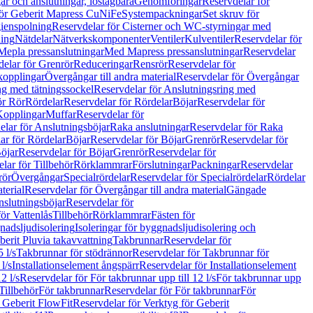
r och anslutningar, löstagbara
Genomföringar
Reservdelar för
för Geberit Mapress CuNiFe
Systempackningar
Set skruv för
ienspolning
Reservdelar för Cisterner och WC-styrningar med
ning
Nätdelar
Nätverkskomponenter
Ventiler
Kulventiler
Reservdelar för
Mepla pressanslutningar
Med Mapress pressanslutningar
Reservdelar
elar för Grenrör
Reduceringar
Rensrör
Reservdelar för
opplingar
Övergångar till andra material
Reservdelar för Övergångar
ng med tätningssockel
Reservdelar för Anslutningsring med
ör Rör
Rördelar
Reservdelar för Rördelar
Böjar
Reservdelar för
Kopplingar
Muffar
Reservdelar för
elar för Anslutningsböjar
Raka anslutningar
Reservdelar för Raka
ar för Rördelar
Böjar
Reservdelar för Böjar
Grenrör
Reservdelar för
öjar
Reservdelar för Böjar
Grenrör
Reservdelar för
lar för Tillbehör
Rörklammrar
Förslutningar
Packningar
Reservdelar
rör
Övergångar
Specialrördelar
Reservdelar för Specialrördelar
Rördelar
terial
Reservdelar för Övergångar till andra material
Gängade
slutningsböjar
Reservdelar för
ör Vattenlås
Tillbehör
Rörklammrar
Fästen för
gnadsljudisolering
Isoleringar för byggnadsljudisolering och
berit Pluvia takavvattning
Takbrunnar
Reservdelar för
 l/s
Takbrunnar för stödrännor
Reservdelar för Takbrunnar för
l/s
Installationselement ångspärr
Reservdelar för Installationselement
2 l/s
Reservdelar för För takbrunnar upp till 12 l/s
För takbrunnar upp
Tillbehör
För takbrunnar
Reservdelar för För takbrunnar
För
 Geberit FlowFit
Reservdelar för Verktyg för Geberit