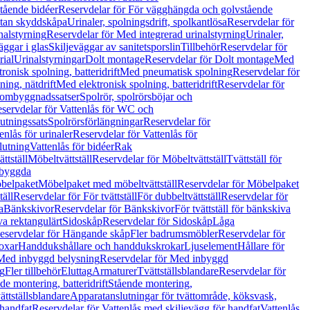
tående bidéer
Reservdelar för För vägghängda och golvstående
Utan skyddskåpa
Urinaler, spolningsdrift, spolkantlösa
Reservdelar för
nalstyrning
Reservdelar för Med integrerad urinalstyrning
Urinaler,
äggar i glas
Skiljeväggar av sanitetsporslin
Tillbehör
Reservdelar för
rial
Urinalstyrningar
Dolt montage
Reservdelar för Dolt montage
Med
onisk spolning, batteridrift
Med pneumatisk spolning
Reservdelar för
ing, nätdrift
Med elektronisk spolning, batteridrift
Reservdelar för
h ombyggnadssatser
Spolrör, spolrörsböjar och
servdelar för Vattenlås för WC och
utningssats
Spolrörsförlängningar
Reservdelar för
enlås för urinaler
Reservdelar för Vattenlås för
lutning
Vattenlås för bidéer
Rak
ttställ
Möbeltvättställ
Reservdelar för Möbeltvättställ
Tvättställ för
nbyggda
belpaket
Möbelpaket med möbeltvättställ
Reservdelar för Möbelpaket
täll
Reservdelar för För tvättställ
För dubbeltvättställ
Reservdelar för
a
Bänkskivor
Reservdelar för Bänkskivor
För tvättställ för bänkskiva
va rektangulärt
Sidoskåp
Reservdelar för Sidoskåp
Låga
eservdelar för Hängande skåp
Fler badrumsmöbler
Reservdelar för
oxar
Handdukshållare och handdukskrokar
Ljuselement
Hållare för
Med inbyggd belysning
Reservdelar för Med inbyggd
g
Fler tillbehör
Eluttag
Armaturer
Tvättställsblandare
Reservdelar för
de montering, batteridrift
Stående montering,
ättställsblandare
Apparatanslutningar för tvättområde, köksvask,
 handfat
Reservdelar för Vattenlås med skiljevägg för handfat
Vattenlås