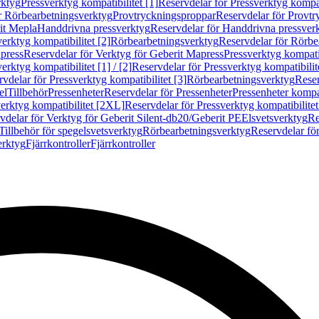
rktyg
Pressverktyg kompatibilitet [1]
Reservdelar för Pressverktyg kompati
r Rörbearbetningsverktyg
Provtryckningsproppar
Reservdelar för Provt
it Mepla
Handdrivna pressverktyg
Reservdelar för Handdrivna pressver
erktyg kompatibilitet [2]
Rörbearbetningsverktyg
Reservdelar för Rörbe
press
Reservdelar för Verktyg för Geberit Mapress
Pressverktyg kompatib
erktyg kompatibilitet [1] / [2]
Reservdelar för Pressverktyg kompatibilitet
vdelar för Pressverktyg kompatibilitet [3]
Rörbearbetningsverktyg
Reser
el
Tillbehör
Pressenheter
Reservdelar för Pressenheter
Pressenheter kompat
erktyg kompatibilitet [2XL]
Reservdelar för Pressverktyg kompatibilite
vdelar för Verktyg för Geberit Silent-db20/Geberit PE
Elsvetsverktyg
Re
Tillbehör för spegelsvetsverktyg
Rörbearbetningsverktyg
Reservdelar fö
erktyg
Fjärrkontroller
Fjärrkontroller