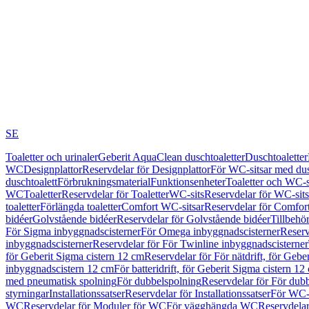
SE
Toaletter och urinaler
Geberit AquaClean duschtoaletter
Duschtoaletter
WC
Designplattor
Reservdelar för Designplattor
För WC-sitsar med du
duschtoalett
Förbrukningsmaterial
Funktionsenheter
Toaletter och WC-s
WC
Toaletter
Reservdelar för Toaletter
WC-sits
Reservdelar för WC-sits
toaletter
Förlängda toaletter
Comfort WC-sitsar
Reservdelar för Comfor
bidéer
Golvstående bidéer
Reservdelar för Golvstående bidéer
Tillbehö
För Sigma inbyggnadscisterner
För Omega inbyggnadscisterner
Reserv
inbyggnadscisterner
Reservdelar för För Twinline inbyggnadscisterner
för Geberit Sigma cistern 12 cm
Reservdelar för För nätdrift, för Gebe
inbyggnadscistern 12 cm
För batteridrift, för Geberit Sigma cistern 12
med pneumatisk spolning
För dubbelspolning
Reservdelar för För dub
styrningar
Installationssatser
Reservdelar för Installationssatser
För WC-s
WC
Reservdelar för Moduler för WC
För vägghängda WC
Reservdela