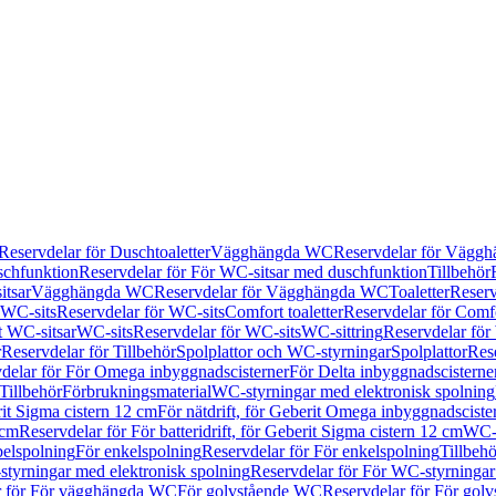
Reservdelar för Duschtoaletter
Vägghängda WC
Reservdelar för Vägg
schfunktion
Reservdelar för För WC-sitsar med duschfunktion
Tillbehör
itsar
Vägghängda WC
Reservdelar för Vägghängda WC
Toaletter
Reserv
WC-sits
Reservdelar för WC-sits
Comfort toaletter
Reservdelar för Comfo
t WC-sitsar
WC-sits
Reservdelar för WC-sits
WC-sittring
Reservdelar för
r
Reservdelar för Tillbehör
Spolplattor och WC-styrningar
Spolplattor
Rese
delar för För Omega inbyggnadscisterner
För Delta inbyggnadscisterne
Tillbehör
Förbrukningsmaterial
WC-styrningar med elektronisk spolning
rit Sigma cistern 12 cm
För nätdrift, för Geberit Omega inbyggnadscist
 cm
Reservdelar för För batteridrift, för Geberit Sigma cistern 12 cm
WC-s
belspolning
För enkelspolning
Reservdelar för För enkelspolning
Tillbeh
tyrningar med elektronisk spolning
Reservdelar för För WC-styrningar
r för För vägghängda WC
För golvstående WC
Reservdelar för För gol