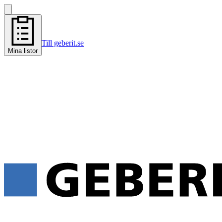
Till geberit.se
Mina listor