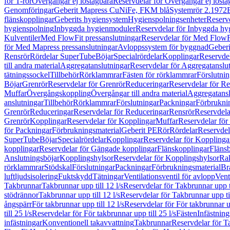
för T-rör
Övergångar ej löstagbara
Reservdelar för Övergångar ej lösta
Genomföringar
Geberit Mapress CuNiFe, FKM blå
Systemrör 2.1972
flänskopplingar
Geberits hygiensystem
Hygienspolningsenheter
Reserv
hygienspolning
Inbyggda hygienmoduler
Reservdelar för Inbyggda h
Kulventiler
Med FlowFit pressanslutningar
Reservdelar för Med FlowFi
för Med Mapress pressanslutningar
Avloppssystem för byggnad
Geberi
Rensrör
Rördelar SuperTube
Böjar
Specialrördelar
Kopplingar
Reservdel
till andra material
Aggregatanslutningar
Reservdelar för Aggregatanslu
tätningssockel
Tillbehör
Rörklammrar
Fästen för rörklammrar
Förslutnin
Böjar
Grenrör
Reservdelar för Grenrör
Reduceringar
Reservdelar för R
Muffar
Övergångskoppling
Övergångar till andra material
Aggregatansl
anslutningar
Tillbehör
Rörklammrar
Förslutningar
Packningar
Förbrukni
Grenrör
Reduceringar
Reservdelar för Reduceringar
Rensrör
Reservdela
Grenrör
Kopplingar
Reservdelar för Kopplingar
Muffar
Reservdelar för
för Packningar
Förbrukningsmaterial
Geberit PE
Rör
Rördelar
Reservdel
SuperTube
Böjar
Specialrördelar
Kopplingar
Reservdelar för Kopplinga
kopplingar
Reservdelar för Gängade kopplingar
Flänskopplingar
Fläns
Anslutningsböjar
Kopplingshylsor
Reservdelar för Kopplingshylsor
Rak
rörklammrar
Stödskal
Förslutningar
Packningar
Förbrukningsmaterial
Br
luftljudsisolering
Fuktskydd
Tätningar
Ventilationsventil för avlopp
Vent
Takbrunnar
Takbrunnar upp till 12 l/s
Reservdelar för Takbrunnar upp ti
stödrännor
Takbrunnar upp till 12 l/s
Reservdelar för Takbrunnar upp til
ångspärr
För takbrunnar upp till 12 l/s
Reservdelar för För takbrunnar up
till 25 l/s
Reservdelar för För takbrunnar upp till 25 l/s
Fästen
Infästnin
infästningar
Konventionell takavvattning
Takbrunnar
Reservdelar för T