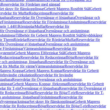
g
Reservdelar för Fördelare med gängad
Set skruv för flänskopplingar
Geberit Mapress Rostfritt Stål
Geberit
rvdelar för Muffar
Reduceringar
Reservdelar för
tagbara
Reservdelar för Övergångar ej löstagbara
Övergångar och
r
Förslutningar
Reservdelar för Förslutningar
Anslutningar
Reservdelar
mrör 1.4401
Rörnipplar
Muffar
Reservdelar för
för Övergångar ej löstagbara
Övergångar och anslutningar,
slutningar
Tillbehör för Geberit Mapress Rostfritt Stål
Skyddskåpor
ör Therm
Rördelar
Reservdelar för Rördelar
Muffar
Reservdelar för
för Övergångar ej löstagbara
Övergångar och anslutningar,
r Förslutningar
Värmeanslutningar
Reservdelar för
 systemrör
Geberit Mapress Elförzinkat Stål
Geberit Mapress
Reduceringar
Reservdelar för Reduceringar
Böjar
Reservdelar för
och anslutningar, löstagbara
Reservdelar för Övergångar och
r för Muffar för värme
Värmeanslutningar
Reservdelar för
Mapress Koppar
Geberit Mapress Koppar
Reservdelar för Geberit
rör
Invändig cirkulation
Reservdelar för Invändig
stagbara
Reservdelar för Övergångar och anslutningar,
utningar
Geberit Mapress Koppar, förkromat
Reservdelar för Geberit
lar för T-rör
Övergångar ej löstagbara
Reservdelar för Övergångar ej
för Reduceringar
Böjar
Reservdelar för Böjar
T-rör
Reservdelar för T-
 anslutningar, löstagbara
Förslutningar
Reservdelar för
n
Systempackningar
Set skruv för flänskopplingar
Geberit Mapress
rvdelar för Reduceringar
Böjar
Reservdelar för Böjar
T-rör
Reservdelar