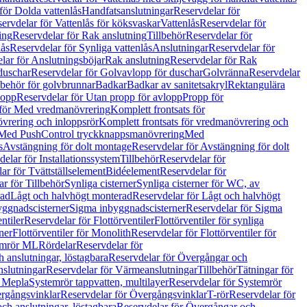
för Dolda vattenlås
Handfatsanslutningar
Reservdelar för
ervdelar för Vattenlås för köksvaskar
Vattenlås
Reservdelar för
ing
Reservdelar för Rak anslutning
Tillbehör
Reservdelar för
lås
Reservdelar för Synliga vattenlås
Anslutningar
Reservdelar för
lar för Anslutningsböjar
Rak anslutning
Reservdelar för Rak
duschar
Reservdelar för Golvavlopp för duschar
Golvränna
Reservdelar
lbehör för golvbrunnar
Badkar
Badkar av sanitetsakryl
Rektangulära
lopp
Reservdelar för Utan propp för avlopp
Propp för
 för Med vredmanövrering
Komplett frontsats för
vrering och inloppsrör
Komplett frontsats för vredmanövrering och
 Med PushControl tryckknappsmanövrering
Med
s
Avstängning för dolt montage
Reservdelar för Avstängning för dolt
elar för Installationssystem
Tillbehör
Reservdelar för
ar för Tvättställselement
Bidéelement
Reservdelar för
r för Tillbehör
Synliga cisterner
Synliga cisterner för WC, av
rad
Lågt och halvhögt monterad
Reservdelar för Lågt och halvhögt
yggnadscisterner
Sigma inbyggnadscisterner
Reservdelar för Sigma
ntiler
Reservdelar för Flottörventiler
Flottörventiler för synliga
ner
Flottörventiler för Monolith
Reservdelar för Flottörventiler för
emrör ML
Rördelar
Reservdelar för
 anslutningar, löstagbara
Reservdelar för Övergångar och
slutningar
Reservdelar för Värmeanslutningar
Tillbehör
Tätningar för
 Mepla
Systemrör tappvatten, multilayer
Reservdelar för Systemrör
rgångsvinklar
Reservdelar för Övergångsvinklar
T-rör
Reservdelar för
ch anslutningar, löstagbara
Reservdelar för Övergångar och