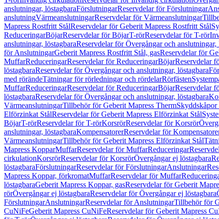
anslutningar, löstagbara
Förslutningar
Reservdelar för Förslutningar
Ans
anslutning
Värmeanslutningar
Reservdelar för Värmeanslutningar
Tillb
Mapress Rostfritt Stål
Reservdelar för Geberit Mapress Rostfritt Stål
Sy
Reduceringar
Böjar
Reservdelar för Böjar
T-rör
Reservdelar för T-rör
In
anslutningar, löstagbara
Reservdelar för Övergångar och anslutningar, 
för Anslutningar
Geberit Mapress Rostfritt Stål, gas
Reservdelar för Geb
Muffar
Reduceringar
Reservdelar för Reduceringar
Böjar
Reservdelar f
löstagbara
Reservdelar för Övergångar och anslutningar, löstagbara
För
med rörände
Tätningar för rörledningar och rördelar
Rörfästen
Systemp
Muffar
Reduceringar
Reservdelar för Reduceringar
Böjar
Reservdelar f
löstagbara
Reservdelar för Övergångar och anslutningar, löstagbara
Ko
Värmeanslutningar
Tillbehör för Geberit Mapress Therm
Skyddskåpor 
Elförzinkat Stål
Reservdelar för Geberit Mapress Elförzinkat Stål
Syste
Böjar
T-rör
Reservdelar för T-rör
Korsrör
Reservdelar för Korsrör
Övergå
anslutningar, löstagbara
Kompensatorer
Reservdelar för Kompensatore
Värmeanslutningar
Tillbehör för Geberit Mapress Elförzinkat Stål
Tätn
Mapress Koppar
Muffar
Reservdelar för Muffar
Reduceringar
Reservdel
cirkulation
Korsrör
Reservdelar för Korsrör
Övergångar ej löstagbara
Re
löstagbara
Förslutningar
Reservdelar för Förslutningar
Anslutningar
Res
Mapress Koppar, förkromat
Muffar
Reservdelar för Muffar
Reducering
löstagbara
Geberit Mapress Koppar, gas
Reservdelar för Geberit Mapr
rör
Övergångar ej löstagbara
Reservdelar för Övergångar ej löstagbara
Förslutningar
Anslutningar
Reservdelar för Anslutningar
Tillbehör för
CuNiFe
Geberit Mapress CuNiFe
Reservdelar för Geberit Mapress C