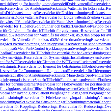
 med skiljevägg för handfat, kompaktmodell
Dolda vattenlås
Reservdelar 
gar
Reservdelar för Anslutningar
Packningar
Vattenlås för köksvaskar
Res
nlås
Diskhoanslutningar
Reservdelar för Diskhoanslutningar
Rak anslutn
tärenheter
Dolda vattenlås
Reservdelar för Dolda vattenlås
Synliga vatten
r tvättställ
Vattenlås
Reservdelar för Vattenlås
Anslutningsböjar
Reservde
ervdelar för Tillbehör
Golvbrunnar och badkar
Duschar
Golvavlopp för 
r för Golvbrunn för dusch
Tillbehör för golvbrunnar
Reservdelar för Til
chkar, d52
Reservdelar för Vattenlås för duschkar, d52
Utan propp för av
vdelar för Vattenlås för badkar, d52
Med vredmanövrering
Reservdelar
ing
Med vredmanövrering och inloppsrör
Reservdelar för Med vredmanö
 inloppsrör
Med PushControl tryckknappsmanövrering
Reservdelar för
r badkar
Reservdelar för Tillbehör för vattenlås för badkar
Anslutningssat
ix
Systemväggar
Reservdelar för Systemväggar
Installationssystem
Reservd
ent för WC
Reservdelar för Element för WC
Tvättställselement
Reservdel
belastningar
Reservdelar för Element för belastningar
Tillbehör
Reservdela
Reservdelar för Toppmonterad
Högmonterad
Reservdelar för Högmonte
 monterad
Tillbehör
Anslutningar
Packningar
Manschetter
Spolventiler
Inb
a inbyggnadscisterner
Spolrör
Tillbehör
Flottör- och spolventiler
Flottörve
iler för porslinscisterner
Reservdelar för Flottörventiler för porslinscister
lätt väggkonstruktion
Tillbehör
Försörjningssystem
Geberit FlowFit
Syst
vdelar för Invändig cirkulation
Övergångar ej löstagbara
Övergångar och
ad anslutning
Reservdelar för Fördelare med gängad anslutning
Värmean
empackningar
Set skruv för flänskopplingar
Förbrukningsmaterial
Geberit
ervdelar för Kopplingar
Reduceringar
Reservdelar för Reduceringar
Öve
ar ej löstagbara
Reservdelar för Övergångar ej löstagbara
Övergångar o