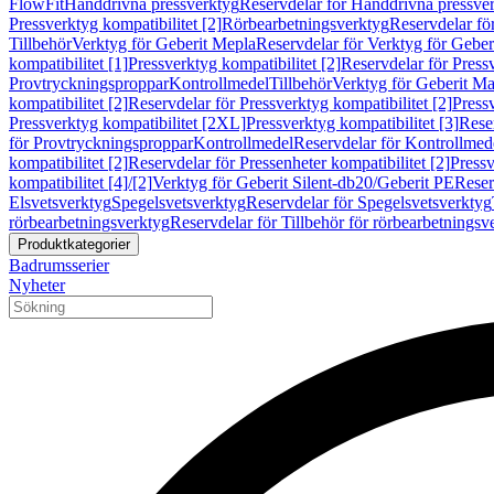
FlowFit
Handdrivna pressverktyg
Reservdelar för Handdrivna pressve
Pressverktyg kompatibilitet [2]
Rörbearbetningsverktyg
Reservdelar fö
Tillbehör
Verktyg för Geberit Mepla
Reservdelar för Verktyg för Geber
kompatibilitet [1]
Pressverktyg kompatibilitet [2]
Reservdelar för Pressv
Provtryckningsproppar
Kontrollmedel
Tillbehör
Verktyg för Geberit Ma
kompatibilitet [2]
Reservdelar för Pressverktyg kompatibilitet [2]
Pressv
Pressverktyg kompatibilitet [2XL]
Pressverktyg kompatibilitet [3]
Reser
för Provtryckningsproppar
Kontrollmedel
Reservdelar för Kontrollmed
kompatibilitet [2]
Reservdelar för Pressenheter kompatibilitet [2]
Pressv
kompatibilitet [4]/[2]
Verktyg för Geberit Silent-db20/Geberit PE
Reser
Elsvetsverktyg
Spegelsvetsverktyg
Reservdelar för Spegelsvetsverktyg
rörbearbetningsverktyg
Reservdelar för Tillbehör för rörbearbetningsv
Produktkategorier
Badrumsserier
Nyheter