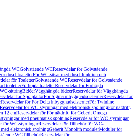
hängda WC
Golvstående WC
Reservdelar för Golvstående
För duschtoaletter
För WC-sitsar med duschfunktion och
delar för Toaletter
Golvstående WC
Reservdelar för Golvstående
rt toaletter
Förhöjda toaletter
Reservdelar för Förhöjda
 WC-sittring
Bidéer
Vägghängda bidéer
Reservdelar för Vägghängda
rvdelar för Spolplattor
För Sigma inbyggnadscisterner
Reservdelar för
r
Reservdelar för För Delta inbyggnadscisterner
För Twinline
Reservdelar för WC-styrningar med elektronisk spolning
För nätdrift,
ern 12 cm
Reservdelar för För nätdrift, för Geberit Omega
tyrningar med pneumatisk spolning
Reservdelar för WC-styrningar
ör för WC-styrningar
Reservdelar för Tillbehör för WC-
 med elektronisk spolning
Geberit Monolith moduler
Moduler för
vstående WC
Tillbehör
Reservdelar för