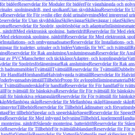
för bidéer
Reservdelar för Moduler för bidéer
För vägghängda och golvs
rinaler, spolningsdrift, med spolkant
Utan skyddskåpa
Reservdelar för 
ng
Reservdelar för För synlig eller dold urinalstyrning
Med integrerad uri
eservdelar för Utan skyddskåpa
Skiljeväggar
Skiljeväggar i plast
Skiljev
ptrar
Reservdelar för Spolrör, spolrörsböjar och adaptrar
Infästningsmate
 nätdrift
Med elektronisk spolning, batteridrift
Reservdelar för Med elektr
e
Med elektronisk spolning, nätdrift
Reservdelar för Med elektronisk spoln
ör
Installations- och ombyggnadssatser
Reservdelar för Installations- oc
ingar för toaletter, urinaler och bidéer
Vattenlås för WC och tvättställ
Re
ning
Reservdelar för Rak anslutning
Anslutningssats
Reservdelar för Ansl
ngar av PVC
Manschetter och täckkåpor
Adapter- och kopplingsdelar
Vatt
delar för Spolrörsförlängningar
Rak anslutning
Reservdelar för Rak ans
 och badrumsmöbler
Tvättställ
Tvättställ
Reservdelar för Tvättställ
Dubbeltvä
 för Handfat
Hörnhandfat
Halvinbyggda tvättställ
Reservdelar för Halvi
Underbyggnadstvättställ
Tillbehör
Propp för avlopp
Infästningsmaterial
Mö
ör Tvättställsunderskåp
För handfat
Reservdelar för För handfat
För tvätts
äll
För tvättställ för bänkskiva
Reservdelar för För tvättställ för bänkskiv
ställ för bänkskiva rektangulärt
Reservdelar för För tvättställ för bänkski
skåp
Mellanhöga skåp
Reservdelar för Mellanhöga skåp
Hängande skåp
R
ningsytor
Tillbehör
Reservdelar för Tillbehör
Lådinsatser och förvaringsb
uttag
Fler tillbehör
Speglar och spegelskåp
Spegel
Reservdelar för Spegel
ing
Reservdelar för Med inbyggd belysning
Tillbehör
Ljuselement
Handta
 montering, nätdrift
Stående montering, batteridrift
Reservdelar för Ståen
hör
Reservdelar för Tillbehör
För tvättställsblandare
Reservdelar för För tv
r handfat
Vattenlås
Reservdelar för Vattenlås
Vattenlås med skiljevägg för