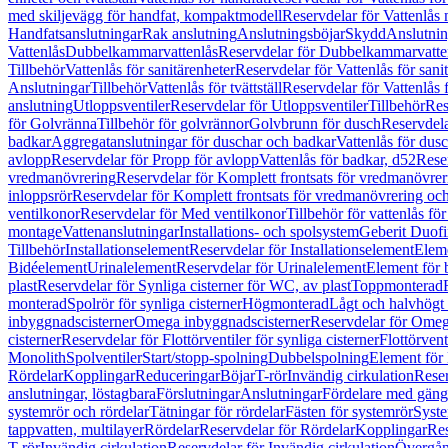
med skiljevägg för handfat, kompaktmodell
Reservdelar för Vattenlås
Handfatsanslutningar
Rak anslutning
Anslutningsböjar
Skydd
Anslutnin
Vattenlås
Dubbelkammarvattenlås
Reservdelar för Dubbelkammarvatte
Tillbehör
Vattenlås för sanitärenheter
Reservdelar för Vattenlås för sani
Anslutningar
Tillbehör
Vattenlås för tvättställ
Reservdelar för Vattenlås fö
anslutning
Utloppsventiler
Reservdelar för Utloppsventiler
Tillbehör
Res
för Golvränna
Tillbehör för golvrännor
Golvbrunn för dusch
Reservdela
badkar
Aggregatanslutningar för duschar och badkar
Vattenlås för dus
avlopp
Reservdelar för Propp för avlopp
Vattenlås för badkar, d52
Reser
vredmanövrering
Reservdelar för Komplett frontsats för vredmanövrer
inloppsrör
Reservdelar för Komplett frontsats för vredmanövrering och
ventilkonor
Reservdelar för Med ventilkonor
Tillbehör för vattenlås fö
montage
Vattenanslutningar
Installations- och spolsystem
Geberit Duof
Tillbehör
Installationselement
Reservdelar för Installationselement
Elem
Bidéelement
Urinalelement
Reservdelar för Urinalelement
Element för 
plast
Reservdelar för Synliga cisterner för WC, av plast
Toppmonterad
monterad
Spolrör för synliga cisterner
Högmonterad
Lågt och halvhögt
inbyggnadscisterner
Omega inbyggnadscisterner
Reservdelar för Omeg
cisterner
Reservdelar för Flottörventiler för synliga cisterner
Flottörvent
Monolith
Spolventiler
Start/stopp-spolning
Dubbelspolning
Element för 
Rördelar
Kopplingar
Reduceringar
Böjar
T-rör
Invändig cirkulation
Reser
anslutningar, löstagbara
Förslutningar
Anslutningar
Fördelare med gäng
systemrör och rördelar
Tätningar för rördelar
Fästen för systemrör
Syst
tappvatten, multilayer
Rördelar
Reservdelar för Rördelar
Kopplingar
Res
T-rör
Invändig cirkulation
Reservdelar för Invändig cirkulation
Övergång