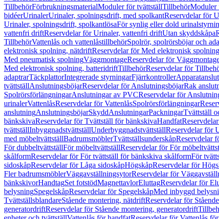
Tillbehör
Förbrukningsmaterial
Moduler för tvättställ
Tillbehör
Moduler 
bidéer
Urinaler
Urinaler, spolningsdrift, med spolkant
Reservdelar för U
Urinaler, spolningsdrift, spolkantlösa
För synlig eller dold urinalstyrni
vattenfri drift
Reservdelar för Urinaler, vattenfri drift
Utan skyddskåpa
R
Tillbehör
Vattenlås och vattenlåstillbehör
Spolrör, spolrörsböjar och ada
elektronisk spolning, nätdrift
Reservdelar för Med elektronisk spolning,
Med pneumatisk spolning
Väggmontage
Reservdelar för Väggmontag
Med elektronisk spolning, batteridrift
Tillbehör
Reservdelar för Tillbeh
adaptrar
Täckplattor
Integrerade styrningar
Fjärrkontroller
Apparatanslutn
tvättställ
Anslutningsböjar
Reservdelar för Anslutningsböjar
Rak anslut
Spolrörsförlängningar
Anslutningar av PVC
Reservdelar för Anslutni
urinaler
Vattenlås
Reservdelar för Vattenlås
Spolrörsförlängningar
Reserv
anslutning
Anslutningsböjar
Skydd
Anslutningar
Packningar
Tvättställ
bänkskiva
Reservdelar för Tvättställ för bänkskiva
Handfat
Reservdelar
tvättställ
Inbyggnadstvättställ
Underbyggnadstvättställ
Reservdelar för 
med möbeltvättställ
Badrumsmöbler
Tvättställsunderskåp
Reservdelar f
För dubbeltvättställ
För möbeltvättställ
Reservdelar för För möbeltvättst
skålform
Reservdelar för För tvättställ för bänkskiva skålform
För tvätt
sidoskåp
Reservdelar för Låga sidoskåp
Högskåp
Reservdelar för Hög
Fler badrumsmöbler
Väggavställningsytor
Reservdelar för Väggavställ
bänkskivor
Handtag
Set fotstöd
Magnettavlor
Eluttag
Reservdelar för El
belysning
Spegelskåp
Reservdelar för Spegelskåp
Med inbyggd belysn
Tvättställsblandare
Stående montering, nätdrift
Reservdelar för Stående
generatordrift
Reservdelar för Stående montering, generatordrift
Tillbe
enheter och tvättställ
Vattenlås för handfat
Reservdelar för Vattenlås fö