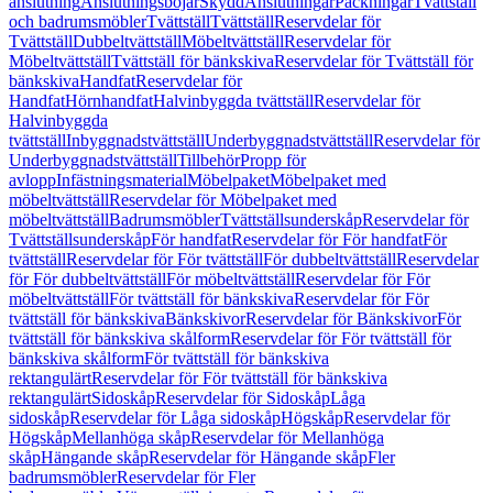
anslutning
Anslutningsböjar
Skydd
Anslutningar
Packningar
Tvättställ
och badrumsmöbler
Tvättställ
Tvättställ
Reservdelar för
Tvättställ
Dubbeltvättställ
Möbeltvättställ
Reservdelar för
Möbeltvättställ
Tvättställ för bänkskiva
Reservdelar för Tvättställ för
bänkskiva
Handfat
Reservdelar för
Handfat
Hörnhandfat
Halvinbyggda tvättställ
Reservdelar för
Halvinbyggda
tvättställ
Inbyggnadstvättställ
Underbyggnadstvättställ
Reservdelar för
Underbyggnadstvättställ
Tillbehör
Propp för
avlopp
Infästningsmaterial
Möbelpaket
Möbelpaket med
möbeltvättställ
Reservdelar för Möbelpaket med
möbeltvättställ
Badrumsmöbler
Tvättställsunderskåp
Reservdelar för
Tvättställsunderskåp
För handfat
Reservdelar för För handfat
För
tvättställ
Reservdelar för För tvättställ
För dubbeltvättställ
Reservdelar
för För dubbeltvättställ
För möbeltvättställ
Reservdelar för För
möbeltvättställ
För tvättställ för bänkskiva
Reservdelar för För
tvättställ för bänkskiva
Bänkskivor
Reservdelar för Bänkskivor
För
tvättställ för bänkskiva skålform
Reservdelar för För tvättställ för
bänkskiva skålform
För tvättställ för bänkskiva
rektangulärt
Reservdelar för För tvättställ för bänkskiva
rektangulärt
Sidoskåp
Reservdelar för Sidoskåp
Låga
sidoskåp
Reservdelar för Låga sidoskåp
Högskåp
Reservdelar för
Högskåp
Mellanhöga skåp
Reservdelar för Mellanhöga
skåp
Hängande skåp
Reservdelar för Hängande skåp
Fler
badrumsmöbler
Reservdelar för Fler