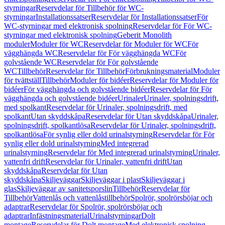
styrningar
Reservdelar för Tillbehör för WC-
styrningar
Installationssatser
Reservdelar för Installationssatser
För
WC-styrningar med elektronisk spolning
Reservdelar för För WC-
styrningar med elektronisk spolning
Geberit Monolith
moduler
Moduler för WC
Reservdelar för Moduler för WC
För
vägghängda WC
Reservdelar för För vägghängda WC
För
golvstående WC
Reservdelar för För golvstående
WC
Tillbehör
Reservdelar för Tillbehör
Förbrukningsmaterial
Moduler
för tvättställ
Tillbehör
Moduler för bidéer
Reservdelar för Moduler för
bidéer
För vägghängda och golvstående bidéer
Reservdelar för För
vägghängda och golvstående bidéer
Urinaler
Urinaler, spolningsdrift,
med spolkant
Reservdelar för Urinaler, spolningsdrift, med
spolkant
Utan skyddskåpa
Reservdelar för Utan skyddskåpa
Urinaler,
spolningsdrift, spolkantlösa
Reservdelar för Urinaler, spolningsdrift,
spolkantlösa
För synlig eller dold urinalstyrning
Reservdelar för För
synlig eller dold urinalstyrning
Med integrerad
urinalstyrning
Reservdelar för Med integrerad urinalstyrning
Urinaler,
vattenfri drift
Reservdelar för Urinaler, vattenfri drift
Utan
skyddskåpa
Reservdelar för Utan
skyddskåpa
Skiljeväggar
Skiljeväggar i plast
Skiljeväggar i
glas
Skiljeväggar av sanitetsporslin
Tillbehör
Reservdelar för
Tillbehör
Vattenlås och vattenlåstillbehör
Spolrör, spolrörsböjar och
adaptrar
Reservdelar för Spolrör, spolrörsböjar och
adaptrar
Infästningsmaterial
Urinalstyrningar
Dolt
montage
Reservdelar för Dolt montage
Med elektronisk spolning,