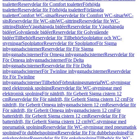
toaletter
Reservdelar för Comfort toaletter
Förhöjda
toaletter
Reservdelar för Förhöjda toaletter
Förlängda
toaletter
Comfort WC-sitsar
Reservdelar för Comfort WC-sitsar
WC-
sits
Reservdelar för WC-sits
WC-sittring
Reservdelar för WC-
sittring
Bidéer
Vägghängda bidéer
Reservdelar för Vägghängda
bidéer
Golvstående bidéer
Reservdelar för Golvstående
bidéer
Tillbehör
Reservdelar för Tillbehör
Spolplattor och WC-
styrningar
Spolplattor
Reservdelar för Spolplattor
För Sigma
inbyggnadscisterner
Reservdelar för För Sigma
inbyggnadscisterner
För Omega inbyggnadscisterner
Reservdelar för
För Omega inbyggnadscisterner
För Delta
inbyggnadscisterner
Reservdelar för För Delta
inbyggnadscisterner
För Twinline inbyggnadscisterner
Reservdelar
för För Twinline
inbyggnadscisterner
Tillbehör
Förbrukningsmaterial
WC-styrningar
med elektronisk spolning
Reservdelar för WC-styrningar med
elektronisk spolning
För nätdrift, för Geberit Sigma cistern 12
cm
Reservdelar för För nätdrift, för Geberit Sigma cistern 12 cm
För
nätdrift, för Geberit Omega inbyggnadscistern 12 cm
Reservdelar för
För nätdrift, för Geberit Omega inbyggnadscistern 12 cm
För
batteridrift, för Geberit Sigma cistern 12 cm
Reservdelar för För
batteridrift, för Geberit Sigma cistern 12 cm
WC-styrningar med
pneumatisk spolning
Reservdelar för WC-styrningar med pneumatisk
spolning
För dubbelspolning
Reservdelar för För dubbelspolning
För
enkelspolning
Reservdelar för För enkelspolning
Tillbehör för WC-