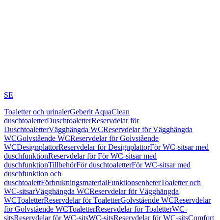
SE
Toaletter och urinaler
Geberit AquaClean
duschtoaletter
Duschtoaletter
Reservdelar för
Duschtoaletter
Vägghängda WC
Reservdelar för Vägghängda
WC
Golvstående WC
Reservdelar för Golvstående
WC
Designplattor
Reservdelar för Designplattor
För WC-sitsar med
duschfunktion
Reservdelar för För WC-sitsar med
duschfunktion
Tillbehör
För duschtoaletter
För WC-sitsar med
duschfunktion och
duschtoalett
Förbrukningsmaterial
Funktionsenheter
Toaletter och
WC-sitsar
Vägghängda WC
Reservdelar för Vägghängda
WC
Toaletter
Reservdelar för Toaletter
Golvstående WC
Reservdelar
för Golvstående WC
Toaletter
Reservdelar för Toaletter
WC-
sits
Reservdelar för WC-sits
WC-sits
Reservdelar för WC-sits
Comfort