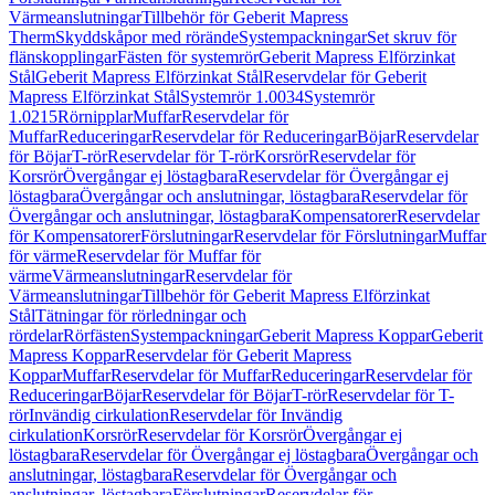
Värmeanslutningar
Tillbehör för Geberit Mapress
Therm
Skyddskåpor med rörände
Systempackningar
Set skruv för
flänskopplingar
Fästen för systemrör
Geberit Mapress Elförzinkat
Stål
Geberit Mapress Elförzinkat Stål
Reservdelar för Geberit
Mapress Elförzinkat Stål
Systemrör 1.0034
Systemrör
1.0215
Rörnipplar
Muffar
Reservdelar för
Muffar
Reduceringar
Reservdelar för Reduceringar
Böjar
Reservdelar
för Böjar
T-rör
Reservdelar för T-rör
Korsrör
Reservdelar för
Korsrör
Övergångar ej löstagbara
Reservdelar för Övergångar ej
löstagbara
Övergångar och anslutningar, löstagbara
Reservdelar för
Övergångar och anslutningar, löstagbara
Kompensatorer
Reservdelar
för Kompensatorer
Förslutningar
Reservdelar för Förslutningar
Muffar
för värme
Reservdelar för Muffar för
värme
Värmeanslutningar
Reservdelar för
Värmeanslutningar
Tillbehör för Geberit Mapress Elförzinkat
Stål
Tätningar för rörledningar och
rördelar
Rörfästen
Systempackningar
Geberit Mapress Koppar
Geberit
Mapress Koppar
Reservdelar för Geberit Mapress
Koppar
Muffar
Reservdelar för Muffar
Reduceringar
Reservdelar för
Reduceringar
Böjar
Reservdelar för Böjar
T-rör
Reservdelar för T-
rör
Invändig cirkulation
Reservdelar för Invändig
cirkulation
Korsrör
Reservdelar för Korsrör
Övergångar ej
löstagbara
Reservdelar för Övergångar ej löstagbara
Övergångar och
anslutningar, löstagbara
Reservdelar för Övergångar och
anslutningar, löstagbara
Förslutningar
Reservdelar för