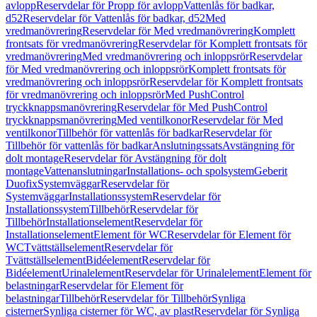
avlopp
Reservdelar för Propp för avlopp
Vattenlås för badkar,
d52
Reservdelar för Vattenlås för badkar, d52
Med
vredmanövrering
Reservdelar för Med vredmanövrering
Komplett
frontsats för vredmanövrering
Reservdelar för Komplett frontsats för
vredmanövrering
Med vredmanövrering och inloppsrör
Reservdelar
för Med vredmanövrering och inloppsrör
Komplett frontsats för
vredmanövrering och inloppsrör
Reservdelar för Komplett frontsats
för vredmanövrering och inloppsrör
Med PushControl
tryckknappsmanövrering
Reservdelar för Med PushControl
tryckknappsmanövrering
Med ventilkonor
Reservdelar för Med
ventilkonor
Tillbehör för vattenlås för badkar
Reservdelar för
Tillbehör för vattenlås för badkar
Anslutningssats
Avstängning för
dolt montage
Reservdelar för Avstängning för dolt
montage
Vattenanslutningar
Installations- och spolsystem
Geberit
Duofix
Systemväggar
Reservdelar för
Systemväggar
Installationssystem
Reservdelar för
Installationssystem
Tillbehör
Reservdelar för
Tillbehör
Installationselement
Reservdelar för
Installationselement
Element för WC
Reservdelar för Element för
WC
Tvättställselement
Reservdelar för
Tvättställselement
Bidéelement
Reservdelar för
Bidéelement
Urinalelement
Reservdelar för Urinalelement
Element för
belastningar
Reservdelar för Element för
belastningar
Tillbehör
Reservdelar för Tillbehör
Synliga
cisterner
Synliga cisterner för WC, av plast
Reservdelar för Synliga