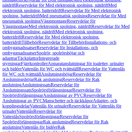
nätdrift
Reservdelar för Med elektronisk spolning, nätdrift
Med
elektronisk spolning, batteridrift
Reservdelar för Med elektronisk
spolning, batteridrift
Med pneumatisk spolning
Reservdelar för Med
pneumatisk spolning
Väggmontage
Reservdelar för
Väggmontage
Med elektronisk spolning, nätdrift
Reservdelar för Med
elektronisk spolning, nätdrift
Med elektronisk spolning,
batteridrift
Reservdelar för Med elektronisk spolning,
batteridrift
Tillbehör
Reservdelar för Tillbehör
Installations- och
ombyggnadssatser
Reservdelar för Installations- och
ombyggnadssatser
Spolrör, spolrörsböjar och
adaptrar
Täckplattor
Integrerade
styrningar
Fjärrkontroller
Apparatanslutningar för toaletter, urinaler
och bidéer
Vattenlås för WC och tvättställ
Reservdelar för Vattenlås
för WC och tvättställ
Anslutningsböjar
Reservdelar för
Anslutningsböjar
Rak anslutning
Reservdelar för Rak
anslutning
Anslutningssats
Reservdelar för
Anslutningssats
Spolrörsförlängningar
Reservdelar för
Spolrörsförlängningar
Anslutningar av PVC
Reservdelar för
Anslutningar av PVC
Manschetter och täckkåpor
Adapter- och
kopplingsdelar
Vattenlås för urinaler
Reservdelar för Vattenlås för
urinaler
Vattenlås
Reservdelar för
Vattenlås
Spolrörsförlängningar
Reservdelar för
Spolrörsförlängningar
Rak anslutning
Reservdelar för Rak
anslutning
Vattenlås för bidéer
Rak