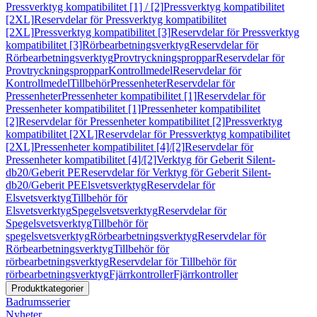
Pressverktyg kompatibilitet [1] / [2]
Pressverktyg kompatibilitet
[2XL]
Reservdelar för Pressverktyg kompatibilitet
[2XL]
Pressverktyg kompatibilitet [3]
Reservdelar för Pressverktyg
kompatibilitet [3]
Rörbearbetningsverktyg
Reservdelar för
Rörbearbetningsverktyg
Provtryckningsproppar
Reservdelar för
Provtryckningsproppar
Kontrollmedel
Reservdelar för
Kontrollmedel
Tillbehör
Pressenheter
Reservdelar för
Pressenheter
Pressenheter kompatibilitet [1]
Reservdelar för
Pressenheter kompatibilitet [1]
Pressenheter kompatibilitet
[2]
Reservdelar för Pressenheter kompatibilitet [2]
Pressverktyg
kompatibilitet [2XL]
Reservdelar för Pressverktyg kompatibilitet
[2XL]
Pressenheter kompatibilitet [4]/[2]
Reservdelar för
Pressenheter kompatibilitet [4]/[2]
Verktyg för Geberit Silent-
db20/Geberit PE
Reservdelar för Verktyg för Geberit Silent-
db20/Geberit PE
Elsvetsverktyg
Reservdelar för
Elsvetsverktyg
Tillbehör för
Elsvetsverktyg
Spegelsvetsverktyg
Reservdelar för
Spegelsvetsverktyg
Tillbehör för
spegelsvetsverktyg
Rörbearbetningsverktyg
Reservdelar för
Rörbearbetningsverktyg
Tillbehör för
rörbearbetningsverktyg
Reservdelar för Tillbehör för
rörbearbetningsverktyg
Fjärrkontroller
Fjärrkontroller
Produktkategorier
Badrumsserier
Nyheter