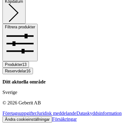
Köpdatum
Filtrera produkter
Produkter
13
Reservdelar
16
Ditt aktuella område
Sverige
©
2026
Geberit AB
Företagsuppgifter
Juridisk meddelande
Dataskyddsinformation
Försäkringar
Ändra cookieinställningar