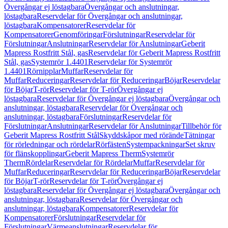
Övergångar ej löstagbara
Övergångar och anslutningar,
löstagbara
Reservdelar för Övergångar och anslutningar,
löstagbara
Kompensatorer
Reservdelar för
Kompensatorer
Genomföringar
Förslutningar
Reservdelar för
Förslutningar
Anslutningar
Reservdelar för Anslutningar
Geberit
Mapress Rostfritt Stål, gas
Reservdelar för Geberit Mapress Rostfritt
Stål, gas
Systemrör 1.4401
Reservdelar för Systemrör
1.4401
Rörnipplar
Muffar
Reservdelar för
Muffar
Reduceringar
Reservdelar för Reduceringar
Böjar
Reservdelar
för Böjar
T-rör
Reservdelar för T-rör
Övergångar ej
löstagbara
Reservdelar för Övergångar ej löstagbara
Övergångar och
anslutningar, löstagbara
Reservdelar för Övergångar och
anslutningar, löstagbara
Förslutningar
Reservdelar för
Förslutningar
Anslutningar
Reservdelar för Anslutningar
Tillbehör för
Geberit Mapress Rostfritt Stål
Skyddskåpor med rörände
Tätningar
för rörledningar och rördelar
Rörfästen
Systempackningar
Set skruv
för flänskopplingar
Geberit Mapress Therm
Systemrör
Therm
Rördelar
Reservdelar för Rördelar
Muffar
Reservdelar för
Muffar
Reduceringar
Reservdelar för Reduceringar
Böjar
Reservdelar
för Böjar
T-rör
Reservdelar för T-rör
Övergångar ej
löstagbara
Reservdelar för Övergångar ej löstagbara
Övergångar och
anslutningar, löstagbara
Reservdelar för Övergångar och
anslutningar, löstagbara
Kompensatorer
Reservdelar för
Kompensatorer
Förslutningar
Reservdelar för
Förslutningar
Värmeanslutningar
Reservdelar för