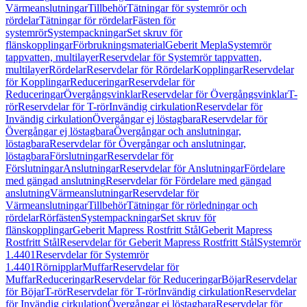
Värmeanslutningar
Tillbehör
Tätningar för systemrör och
rördelar
Tätningar för rördelar
Fästen för
systemrör
Systempackningar
Set skruv för
flänskopplingar
Förbrukningsmaterial
Geberit Mepla
Systemrör
tappvatten, multilayer
Reservdelar för Systemrör tappvatten,
multilayer
Rördelar
Reservdelar för Rördelar
Kopplingar
Reservdelar
för Kopplingar
Reduceringar
Reservdelar för
Reduceringar
Övergångsvinklar
Reservdelar för Övergångsvinklar
T-
rör
Reservdelar för T-rör
Invändig cirkulation
Reservdelar för
Invändig cirkulation
Övergångar ej löstagbara
Reservdelar för
Övergångar ej löstagbara
Övergångar och anslutningar,
löstagbara
Reservdelar för Övergångar och anslutningar,
löstagbara
Förslutningar
Reservdelar för
Förslutningar
Anslutningar
Reservdelar för Anslutningar
Fördelare
med gängad anslutning
Reservdelar för Fördelare med gängad
anslutning
Värmeanslutningar
Reservdelar för
Värmeanslutningar
Tillbehör
Tätningar för rörledningar och
rördelar
Rörfästen
Systempackningar
Set skruv för
flänskopplingar
Geberit Mapress Rostfritt Stål
Geberit Mapress
Rostfritt Stål
Reservdelar för Geberit Mapress Rostfritt Stål
Systemrör
1.4401
Reservdelar för Systemrör
1.4401
Rörnipplar
Muffar
Reservdelar för
Muffar
Reduceringar
Reservdelar för Reduceringar
Böjar
Reservdelar
för Böjar
T-rör
Reservdelar för T-rör
Invändig cirkulation
Reservdelar
för Invändig cirkulation
Övergångar ej löstagbara
Reservdelar för