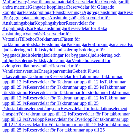
Muffar
Övergångar till andra material
Reservdelar för Övergångar till
andra material
Gängade kopplingar
Reservdelar för Gängade
kopplingar
Flänskopplingar
Flänsbussningar
Aggregatanslutningar
Rese
för Aggregatanslutningar
Anslutningsböjar
Reservdelar för
Anslutningsböjar
Kopplingshylsor
Reservdelar för
Kopplingshylsor
Raka anslutningar
Reservdelar för Raka
anslutningar
Vattenlås
Reservdelar för
Vattenlås
Tillbehör
Rörklammrar
Fästen för
rörklammrar
Stödskal
Förslutningar
Packningar
Förbrukningsmaterial
Br
ljudisolering och fuktskydd
Ljudisolering
Isoleringar för
byggnadsljudisolering
Isoleringar för byggnadsljudisolering och
luftljudsisolering
Fuktskydd
Tätningar
Ventilationsventil för
avlopp
Ventilationsventiler
Reservdelar för
Ventilationsventiler
Energisparventiler
Geberit Pluvia
takavvattning
Takbrunnar
Reservdelar för Takbrunnar
Takbrunnar
upp till 12 l/s
Reservdelar för Takbrunnar upp till 12 l/s
Takbrunnar
upp till 25 l/s
Reservdelar för Takbrunnar upp till 25 l/s
Takbrunnar
för stödrännor
Reservdelar för Takbrunnar för stödrännor
Takbrunnar
upp till 12 l/s
Reservdelar för Takbrunnar upp till 12 l/s
Takbrunnar
upp till 25 l/s
Reservdelar för Takbrunnar upp till 25
l/s
Installationselement ångspärr
Reservdelar för Installationselement
ångspärr
För takbrunnar upp till 12 l/s
Reservdelar för För takbrunnar
upp till 12 l/s
Överlopp
Reservdelar för Överlopp
För takbrunnar upp
till 12 l/s
Reservdelar för För takbrunnar upp till 12 l/s
För takbrunnar
upp till 25 l/s
Reservdelar för För takbrunnar upp till 25