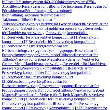
l/s
Fästen
Infästningssystem d40–200
Infästningssystem d250–
315
Tillbehör
Reservdelar för Tillbehör
För takbrunnar
Reservdelar för
För takbrunnar
För infästningar
Konventionell
takavvattning
Takbrunnar
Reservdelar för
Takbrunnar
Tillbehör
Reservdelar för
Tillbehör
Verktyg
Verktyg
Verktyg för Geberit FlowFit
Reservdelar för
Verktyg för Geberit FlowFit
Handdrivna pressverktyg
Reservdelar
för Handdrivna pressverktyg
Pressverktyg kompatibilitet
[1]
Reservdelar för Pressverktyg kompatibilitet [1]
Pressverktyg
kompatibilitet [2]
Reservdelar för Pressverktyg kompatibilitet
[2]
Rörbearbetningsverktyg
Reservdelar för
Rörbearbetningsverktyg
Provtryckningsproppar
Reservdelar för
Provtryckningsproppar
Kontrollmedel
Tillbehör
Reservdelar för
Tillbehör
Verktyg för Geberit Mepla
Reservdelar för Verktyg för
Geberit Mepla
Handdrivna pressverktyg
Reservdelar för Handdrivna
pressverktyg
Pressverktyg kompatibilitet [1]
Reservdelar för
Pressverktyg kompatibilitet [1]
Pressverktyg kompatibilitet
[2]
Reservdelar för Pressverktyg kompatibilitet
[2]
Rörbearbetningsverktyg
Reservdelar för
Rörbearbetningsverktyg
Provtryckningsproppar
Reservdelar för
Provtryckningsproppar
Kontrollmedel
Tillbehör
Verktyg för Geberit
Mapress
Reservdelar för Verktyg för Geberit Mapress
Pressverktyg
kompatibilitet [1]
Reservdelar för Pressverktyg kompatibilitet
[1]
Pressverktyg kompatibilitet [2]
Reservdelar för Pressverktyg
kompatibilitet [2]
Pressverktyg kompatibilitet [1] / [2]
Reservdelar för