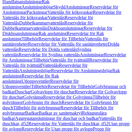
Handfatsanslutningar
Rak
anslutning
Anslutningsböjar
Skydd
Anslutningar
Reservdelar för
Anslutningar
Packningar
Vattenlås för köksvaskar
Reservdelar för
Vattenlås för köksvaskar
Vattenlås
Reservdelar för
Vattenlås
Dubbelkammarvattenlås
Reservdelar för
Dubbelkammarvattenlås
Diskhoanslutningar
Reservdelar för
Diskhoanslutningar
Rak anslutning
Reservdelar för Rak
anslutning
Tillbehör
Reservdelar för Tillbehör
Vattenlås för
sanitärenheter
Reservdelar för Vattenlås för sanitärenheter
Dolda
vattenlås
Reservdelar för Dolda vattenlås
Synliga
vattenlås
Reservdelar för Synliga vattenlås
Anslutningar
Reservdelar
för Anslutningar
Tillbehör
Vattenlås för tvättställ
Reservdelar för
Vattenlås för tvättställ
Vattenlås
Reservdelar för
Vattenlås
Anslutningsböjar
Reservdelar för Anslutningsböjar
Rak
anslutning
Reservdelar för Rak
anslutning
Utloppsventiler
Reservdelar för
Utloppsventiler
Tillbehör
Reservdelar för Tillbehör
Golvbrunnar och
badkar
Duschar
Golvavlopp för duschar
Reservdelar för Golvavlopp
för duschar
Golvränna
Reservdelar för Golvränna
Tillbehör för
golvrännor
Golvbrunn för dusch
Reservdelar för Golvbrunn för
dusch
Tillbehör för golvbrunnar
Reservdelar för Tillbehör för
golvbrunnar
Badkar
Badkar av sanitetsakryl
Rektangulära
badkar
Aggregatanslutningar för duschar och badkar
Vattenlås för
duschkar, d52
Reservdelar för Vattenlås för duschkar, d52
Utan propp
för avlopp
Reservdelar för Utan propp för avlopp
Propp för