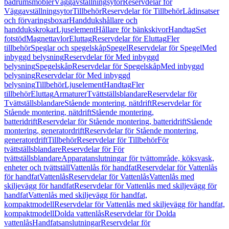
badrumsmöbler
Väggavställningsytor
Reservdelar för
Väggavställningsytor
Tillbehör
Reservdelar för Tillbehör
Lådinsatser
och förvaringsboxar
Handdukshållare och
handdukskrokar
Ljuselement
Hållare för bänkskivor
Handtag
Set
fotstöd
Magnettavlor
Eluttag
Reservdelar för Eluttag
Fler
tillbehör
Speglar och spegelskåp
Spegel
Reservdelar för Spegel
Med
inbyggd belysning
Reservdelar för Med inbyggd
belysning
Spegelskåp
Reservdelar för Spegelskåp
Med inbyggd
belysning
Reservdelar för Med inbyggd
belysning
Tillbehör
Ljuselement
Handtag
Fler
tillbehör
Eluttag
Armaturer
Tvättställsblandare
Reservdelar för
Tvättställsblandare
Stående montering, nätdrift
Reservdelar för
Stående montering, nätdrift
Stående montering,
batteridrift
Reservdelar för Stående montering, batteridrift
Stående
montering, generatordrift
Reservdelar för Stående montering,
generatordrift
Tillbehör
Reservdelar för Tillbehör
För
tvättställsblandare
Reservdelar för För
tvättställsblandare
Apparatanslutningar för tvättområde, köksvask,
enheter och tvättställ
Vattenlås för handfat
Reservdelar för Vattenlås
för handfat
Vattenlås
Reservdelar för Vattenlås
Vattenlås med
skiljevägg för handfat
Reservdelar för Vattenlås med skiljevägg för
handfat
Vattenlås med skiljevägg för handfat,
kompaktmodell
Reservdelar för Vattenlås med skiljevägg för handfat,
kompaktmodell
Dolda vattenlås
Reservdelar för Dolda
vattenlås
Handfatsanslutningar
Reservdelar för