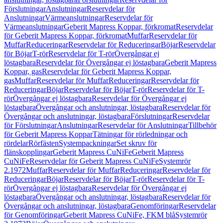
Förslutningar
Anslutningar
Reservdelar för
Anslutningar
Värmeanslutningar
Reservdelar för
Värmeanslutningar
Geberit Mapress Koppar, förkromat
Reservdelar
för Geberit Mapress Koppar, förkromat
Muffar
Reservdelar för
Muffar
Reduceringar
Reservdelar för Reduceringar
Böjar
Reservdelar
för Böjar
T-rör
Reservdelar för T-rör
Övergångar ej
löstagbara
Reservdelar för Övergångar ej löstagbara
Geberit Mapress
Koppar, gas
Reservdelar för Geberit Mapress Koppar,
gas
Muffar
Reservdelar för Muffar
Reduceringar
Reservdelar för
Reduceringar
Böjar
Reservdelar för Böjar
T-rör
Reservdelar för T-
rör
Övergångar ej löstagbara
Reservdelar för Övergångar ej
löstagbara
Övergångar och anslutningar, löstagbara
Reservdelar för
Övergångar och anslutningar, löstagbara
Förslutningar
Reservdelar
för Förslutningar
Anslutningar
Reservdelar för Anslutningar
Tillbehör
för Geberit Mapress Koppar
Tätningar för rörledningar och
rördelar
Rörfästen
Systempackningar
Set skruv för
flänskopplingar
Geberit Mapress CuNiFe
Geberit Mapress
CuNiFe
Reservdelar för Geberit Mapress CuNiFe
Systemrör
2.1972
Muffar
Reservdelar för Muffar
Reduceringar
Reservdelar för
Reduceringar
Böjar
Reservdelar för Böjar
T-rör
Reservdelar för T-
rör
Övergångar ej löstagbara
Reservdelar för Övergångar ej
löstagbara
Övergångar och anslutningar, löstagbara
Reservdelar för
Övergångar och anslutningar, löstagbara
Genomföringar
Reservdelar
för Genomföringar
Geberit Mapress CuNiFe, FKM blå
Systemrör