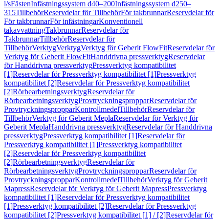
l/s
Fästen
Infästningssystem d40–200
Infästningssystem d250–
315
Tillbehör
Reservdelar för Tillbehör
För takbrunnar
Reservdelar för
För takbrunnar
För infästningar
Konventionell
takavvattning
Takbrunnar
Reservdelar för
Takbrunnar
Tillbehör
Reservdelar för
Tillbehör
Verktyg
Verktyg
Verktyg för Geberit FlowFit
Reservdelar för
Verktyg för Geberit FlowFit
Handdrivna pressverktyg
Reservdelar
för Handdrivna pressverktyg
Pressverktyg kompatibilitet
[1]
Reservdelar för Pressverktyg kompatibilitet [1]
Pressverktyg
kompatibilitet [2]
Reservdelar för Pressverktyg kompatibilitet
[2]
Rörbearbetningsverktyg
Reservdelar för
Rörbearbetningsverktyg
Provtryckningsproppar
Reservdelar för
Provtryckningsproppar
Kontrollmedel
Tillbehör
Reservdelar för
Tillbehör
Verktyg för Geberit Mepla
Reservdelar för Verktyg för
Geberit Mepla
Handdrivna pressverktyg
Reservdelar för Handdrivna
pressverktyg
Pressverktyg kompatibilitet [1]
Reservdelar för
Pressverktyg kompatibilitet [1]
Pressverktyg kompatibilitet
[2]
Reservdelar för Pressverktyg kompatibilitet
[2]
Rörbearbetningsverktyg
Reservdelar för
Rörbearbetningsverktyg
Provtryckningsproppar
Reservdelar för
Provtryckningsproppar
Kontrollmedel
Tillbehör
Verktyg för Geberit
Mapress
Reservdelar för Verktyg för Geberit Mapress
Pressverktyg
kompatibilitet [1]
Reservdelar för Pressverktyg kompatibilitet
[1]
Pressverktyg kompatibilitet [2]
Reservdelar för Pressverktyg
kompatibilitet [2]
Pressverktyg kompatibilitet [1] / [2]
Reservdelar för