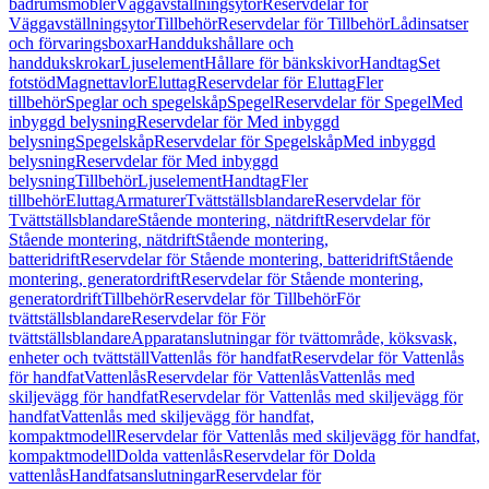
badrumsmöbler
Väggavställningsytor
Reservdelar för
Väggavställningsytor
Tillbehör
Reservdelar för Tillbehör
Lådinsatser
och förvaringsboxar
Handdukshållare och
handdukskrokar
Ljuselement
Hållare för bänkskivor
Handtag
Set
fotstöd
Magnettavlor
Eluttag
Reservdelar för Eluttag
Fler
tillbehör
Speglar och spegelskåp
Spegel
Reservdelar för Spegel
Med
inbyggd belysning
Reservdelar för Med inbyggd
belysning
Spegelskåp
Reservdelar för Spegelskåp
Med inbyggd
belysning
Reservdelar för Med inbyggd
belysning
Tillbehör
Ljuselement
Handtag
Fler
tillbehör
Eluttag
Armaturer
Tvättställsblandare
Reservdelar för
Tvättställsblandare
Stående montering, nätdrift
Reservdelar för
Stående montering, nätdrift
Stående montering,
batteridrift
Reservdelar för Stående montering, batteridrift
Stående
montering, generatordrift
Reservdelar för Stående montering,
generatordrift
Tillbehör
Reservdelar för Tillbehör
För
tvättställsblandare
Reservdelar för För
tvättställsblandare
Apparatanslutningar för tvättområde, köksvask,
enheter och tvättställ
Vattenlås för handfat
Reservdelar för Vattenlås
för handfat
Vattenlås
Reservdelar för Vattenlås
Vattenlås med
skiljevägg för handfat
Reservdelar för Vattenlås med skiljevägg för
handfat
Vattenlås med skiljevägg för handfat,
kompaktmodell
Reservdelar för Vattenlås med skiljevägg för handfat,
kompaktmodell
Dolda vattenlås
Reservdelar för Dolda
vattenlås
Handfatsanslutningar
Reservdelar för