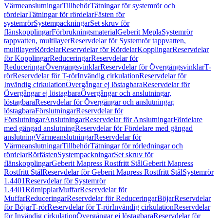
Värmeanslutningar
Tillbehör
Tätningar för systemrör och
rördelar
Tätningar för rördelar
Fästen för
systemrör
Systempackningar
Set skruv för
flänskopplingar
Förbrukningsmaterial
Geberit Mepla
Systemrör
tappvatten, multilayer
Reservdelar för Systemrör tappvatten,
multilayer
Rördelar
Reservdelar för Rördelar
Kopplingar
Reservdelar
för Kopplingar
Reduceringar
Reservdelar för
Reduceringar
Övergångsvinklar
Reservdelar för Övergångsvinklar
T-
rör
Reservdelar för T-rör
Invändig cirkulation
Reservdelar för
Invändig cirkulation
Övergångar ej löstagbara
Reservdelar för
Övergångar ej löstagbara
Övergångar och anslutningar,
löstagbara
Reservdelar för Övergångar och anslutningar,
löstagbara
Förslutningar
Reservdelar för
Förslutningar
Anslutningar
Reservdelar för Anslutningar
Fördelare
med gängad anslutning
Reservdelar för Fördelare med gängad
anslutning
Värmeanslutningar
Reservdelar för
Värmeanslutningar
Tillbehör
Tätningar för rörledningar och
rördelar
Rörfästen
Systempackningar
Set skruv för
flänskopplingar
Geberit Mapress Rostfritt Stål
Geberit Mapress
Rostfritt Stål
Reservdelar för Geberit Mapress Rostfritt Stål
Systemrör
1.4401
Reservdelar för Systemrör
1.4401
Rörnipplar
Muffar
Reservdelar för
Muffar
Reduceringar
Reservdelar för Reduceringar
Böjar
Reservdelar
för Böjar
T-rör
Reservdelar för T-rör
Invändig cirkulation
Reservdelar
för Invändig cirkulation
Övergångar ej löstagbara
Reservdelar för