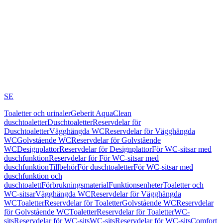
SE
Toaletter och urinaler
Geberit AquaClean
duschtoaletter
Duschtoaletter
Reservdelar för
Duschtoaletter
Vägghängda WC
Reservdelar för Vägghängda
WC
Golvstående WC
Reservdelar för Golvstående
WC
Designplattor
Reservdelar för Designplattor
För WC-sitsar med
duschfunktion
Reservdelar för För WC-sitsar med
duschfunktion
Tillbehör
För duschtoaletter
För WC-sitsar med
duschfunktion och
duschtoalett
Förbrukningsmaterial
Funktionsenheter
Toaletter och
WC-sitsar
Vägghängda WC
Reservdelar för Vägghängda
WC
Toaletter
Reservdelar för Toaletter
Golvstående WC
Reservdelar
för Golvstående WC
Toaletter
Reservdelar för Toaletter
WC-
sits
Reservdelar för WC-sits
WC-sits
Reservdelar för WC-sits
Comfort