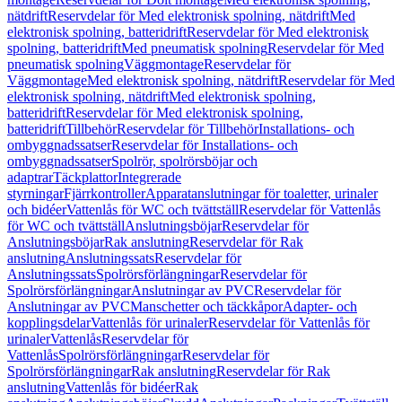
nätdrift
Reservdelar för Med elektronisk spolning, nätdrift
Med
elektronisk spolning, batteridrift
Reservdelar för Med elektronisk
spolning, batteridrift
Med pneumatisk spolning
Reservdelar för Med
pneumatisk spolning
Väggmontage
Reservdelar för
Väggmontage
Med elektronisk spolning, nätdrift
Reservdelar för Med
elektronisk spolning, nätdrift
Med elektronisk spolning,
batteridrift
Reservdelar för Med elektronisk spolning,
batteridrift
Tillbehör
Reservdelar för Tillbehör
Installations- och
ombyggnadssatser
Reservdelar för Installations- och
ombyggnadssatser
Spolrör, spolrörsböjar och
adaptrar
Täckplattor
Integrerade
styrningar
Fjärrkontroller
Apparatanslutningar för toaletter, urinaler
och bidéer
Vattenlås för WC och tvättställ
Reservdelar för Vattenlås
för WC och tvättställ
Anslutningsböjar
Reservdelar för
Anslutningsböjar
Rak anslutning
Reservdelar för Rak
anslutning
Anslutningssats
Reservdelar för
Anslutningssats
Spolrörsförlängningar
Reservdelar för
Spolrörsförlängningar
Anslutningar av PVC
Reservdelar för
Anslutningar av PVC
Manschetter och täckkåpor
Adapter- och
kopplingsdelar
Vattenlås för urinaler
Reservdelar för Vattenlås för
urinaler
Vattenlås
Reservdelar för
Vattenlås
Spolrörsförlängningar
Reservdelar för
Spolrörsförlängningar
Rak anslutning
Reservdelar för Rak
anslutning
Vattenlås för bidéer
Rak