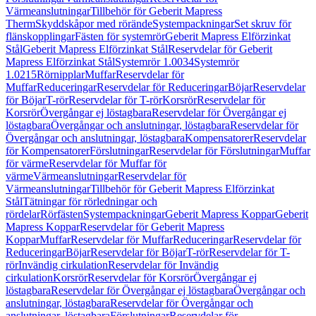
Värmeanslutningar
Tillbehör för Geberit Mapress
Therm
Skyddskåpor med rörände
Systempackningar
Set skruv för
flänskopplingar
Fästen för systemrör
Geberit Mapress Elförzinkat
Stål
Geberit Mapress Elförzinkat Stål
Reservdelar för Geberit
Mapress Elförzinkat Stål
Systemrör 1.0034
Systemrör
1.0215
Rörnipplar
Muffar
Reservdelar för
Muffar
Reduceringar
Reservdelar för Reduceringar
Böjar
Reservdelar
för Böjar
T-rör
Reservdelar för T-rör
Korsrör
Reservdelar för
Korsrör
Övergångar ej löstagbara
Reservdelar för Övergångar ej
löstagbara
Övergångar och anslutningar, löstagbara
Reservdelar för
Övergångar och anslutningar, löstagbara
Kompensatorer
Reservdelar
för Kompensatorer
Förslutningar
Reservdelar för Förslutningar
Muffar
för värme
Reservdelar för Muffar för
värme
Värmeanslutningar
Reservdelar för
Värmeanslutningar
Tillbehör för Geberit Mapress Elförzinkat
Stål
Tätningar för rörledningar och
rördelar
Rörfästen
Systempackningar
Geberit Mapress Koppar
Geberit
Mapress Koppar
Reservdelar för Geberit Mapress
Koppar
Muffar
Reservdelar för Muffar
Reduceringar
Reservdelar för
Reduceringar
Böjar
Reservdelar för Böjar
T-rör
Reservdelar för T-
rör
Invändig cirkulation
Reservdelar för Invändig
cirkulation
Korsrör
Reservdelar för Korsrör
Övergångar ej
löstagbara
Reservdelar för Övergångar ej löstagbara
Övergångar och
anslutningar, löstagbara
Reservdelar för Övergångar och
anslutningar, löstagbara
Förslutningar
Reservdelar för