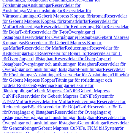
Förslutningar
Anslutningar
Reservdelar för
Anslutningar
Värmeanslutningar
Reservdelar för
Värmeanslutningar
Geberit Mapress Koppar, förkromat
Reservdelar
för Geberit Mapress Koppar, förkromat
Muffar
Reservdelar för
Muffar
Reduceringar
Reservdelar för Reduceringar
Böjar
Reservdelar
för Böjar
T-rör
Reservdelar för T-rör
Övergångar ej
löstagbara
Reservdelar för Övergångar ej löstagbara
Geberit Mapress
Koppar, gas
Reservdelar för Geberit Mapress Koppar,
gas
Muffar
Reservdelar för Muffar
Reduceringar
Reservdelar för
Reduceringar
Böjar
Reservdelar för Böjar
T-rör
Reservdelar för T-
rör
Övergångar ej löstagbara
Reservdelar för Övergångar ej
löstagbara
Övergångar och anslutningar, löstagbara
Reservdelar för
Övergångar och anslutningar, löstagbara
Förslutningar
Reservdelar
för Förslutningar
Anslutningar
Reservdelar för Anslutningar
Tillbehör
för Geberit Mapress Koppar
Tätningar för rörledningar och
rördelar
Rörfästen
Systempackningar
Set skruv för
flänskopplingar
Geberit Mapress CuNiFe
Geberit Mapress
CuNiFe
Reservdelar för Geberit Mapress CuNiFe
Systemrör
2.1972
Muffar
Reservdelar för Muffar
Reduceringar
Reservdelar för
Reduceringar
Böjar
Reservdelar för Böjar
T-rör
Reservdelar för T-
rör
Övergångar ej löstagbara
Reservdelar för Övergångar ej
löstagbara
Övergångar och anslutningar, löstagbara
Reservdelar för
Övergångar och anslutningar, löstagbara
Genomföringar
Reservdelar
för Genomföringar
Geberit Mapress CuNiFe, FKM blå
Systemrör