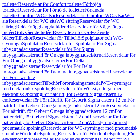
toaletter
Reservdelar för Comfort toaletter
Förhöjda
toaletter
Reservdelar för Förhöjda toaletter
Förlängda
toaletter
Comfort WC-sitsar
Reservdelar för Comfort WC-sitsar
WC-
sits
Reservdelar för WC-sits
WC-sittring
Reservdelar för WC-
sittring
Bidéer
Vägghängda bidéer
Reservdelar för Vägghängda
bidéer
Golvstående bidéer
Reservdelar för Golvstående
bidéer
Tillbehör
Reservdelar för Tillbehör
Spolplattor och WC-
styrningar
Spolplattor
Reservdelar för Spolplattor
För Sigma
inbyggnadscisterner
Reservdelar för För Sigma
inbyggnadscisterner
För Omega inbyggnadscisterner
Reservdelar för
För Omega inbyggnadscisterner
För Delta
inbyggnadscisterner
Reservdelar för För Delta
inbyggnadscisterner
För Twinline inbyggnadscisterner
Reservdelar
för För Twinline
inbyggnadscisterner
Tillbehör
Förbrukningsmaterial
WC-styrningar
med elektronisk spolning
Reservdelar för WC-styrningar med
elektronisk spolning
För nätdrift, för Geberit Sigma cistern 12
cm
Reservdelar för För nätdrift, för Geberit Sigma cistern 12 cm
För
nätdrift, för Geberit Omega inbyggnadscistern 12 cm
Reservdelar för
För nätdrift, för Geberit Omega inbyggnadscistern 12 cm
För
batteridrift, för Geberit Sigma cistern 12 cm
Reservdelar för För
batteridrift, för Geberit Sigma cistern 12 cm
WC-styrningar med
pneumatisk spolning
Reservdelar för WC-styrningar med pneumatisk
spolning
För dubbelspolning
Reservdelar för För dubbelspolning
För
enkelspolning
Reservdelar för För enkelspolning
Tillbehör för WC-