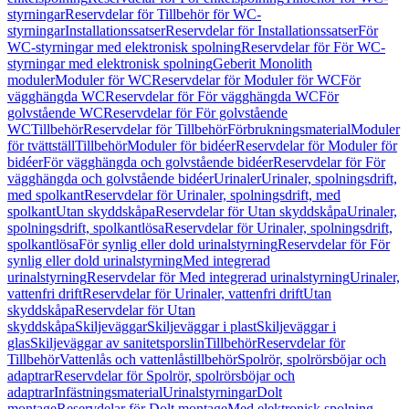
styrningar
Reservdelar för Tillbehör för WC-
styrningar
Installationssatser
Reservdelar för Installationssatser
För
WC-styrningar med elektronisk spolning
Reservdelar för För WC-
styrningar med elektronisk spolning
Geberit Monolith
moduler
Moduler för WC
Reservdelar för Moduler för WC
För
vägghängda WC
Reservdelar för För vägghängda WC
För
golvstående WC
Reservdelar för För golvstående
WC
Tillbehör
Reservdelar för Tillbehör
Förbrukningsmaterial
Moduler
för tvättställ
Tillbehör
Moduler för bidéer
Reservdelar för Moduler för
bidéer
För vägghängda och golvstående bidéer
Reservdelar för För
vägghängda och golvstående bidéer
Urinaler
Urinaler, spolningsdrift,
med spolkant
Reservdelar för Urinaler, spolningsdrift, med
spolkant
Utan skyddskåpa
Reservdelar för Utan skyddskåpa
Urinaler,
spolningsdrift, spolkantlösa
Reservdelar för Urinaler, spolningsdrift,
spolkantlösa
För synlig eller dold urinalstyrning
Reservdelar för För
synlig eller dold urinalstyrning
Med integrerad
urinalstyrning
Reservdelar för Med integrerad urinalstyrning
Urinaler,
vattenfri drift
Reservdelar för Urinaler, vattenfri drift
Utan
skyddskåpa
Reservdelar för Utan
skyddskåpa
Skiljeväggar
Skiljeväggar i plast
Skiljeväggar i
glas
Skiljeväggar av sanitetsporslin
Tillbehör
Reservdelar för
Tillbehör
Vattenlås och vattenlåstillbehör
Spolrör, spolrörsböjar och
adaptrar
Reservdelar för Spolrör, spolrörsböjar och
adaptrar
Infästningsmaterial
Urinalstyrningar
Dolt
montage
Reservdelar för Dolt montage
Med elektronisk spolning,