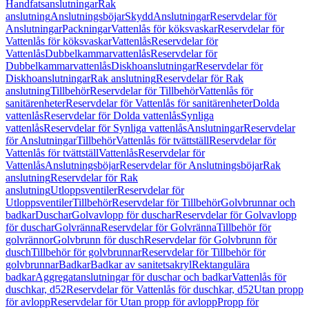
Handfatsanslutningar
Rak
anslutning
Anslutningsböjar
Skydd
Anslutningar
Reservdelar för
Anslutningar
Packningar
Vattenlås för köksvaskar
Reservdelar för
Vattenlås för köksvaskar
Vattenlås
Reservdelar för
Vattenlås
Dubbelkammarvattenlås
Reservdelar för
Dubbelkammarvattenlås
Diskhoanslutningar
Reservdelar för
Diskhoanslutningar
Rak anslutning
Reservdelar för Rak
anslutning
Tillbehör
Reservdelar för Tillbehör
Vattenlås för
sanitärenheter
Reservdelar för Vattenlås för sanitärenheter
Dolda
vattenlås
Reservdelar för Dolda vattenlås
Synliga
vattenlås
Reservdelar för Synliga vattenlås
Anslutningar
Reservdelar
för Anslutningar
Tillbehör
Vattenlås för tvättställ
Reservdelar för
Vattenlås för tvättställ
Vattenlås
Reservdelar för
Vattenlås
Anslutningsböjar
Reservdelar för Anslutningsböjar
Rak
anslutning
Reservdelar för Rak
anslutning
Utloppsventiler
Reservdelar för
Utloppsventiler
Tillbehör
Reservdelar för Tillbehör
Golvbrunnar och
badkar
Duschar
Golvavlopp för duschar
Reservdelar för Golvavlopp
för duschar
Golvränna
Reservdelar för Golvränna
Tillbehör för
golvrännor
Golvbrunn för dusch
Reservdelar för Golvbrunn för
dusch
Tillbehör för golvbrunnar
Reservdelar för Tillbehör för
golvbrunnar
Badkar
Badkar av sanitetsakryl
Rektangulära
badkar
Aggregatanslutningar för duschar och badkar
Vattenlås för
duschkar, d52
Reservdelar för Vattenlås för duschkar, d52
Utan propp
för avlopp
Reservdelar för Utan propp för avlopp
Propp för