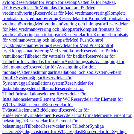
avlopp
Reservdelar för Propp för avlopp
Vattenlås för badkar,
d52
Reservdelar för Vattenlås för badkar, d52
Med
vredmanövrering
Reservdelar för Med vredmanövrering
Komplett
frontsats för vredmanövrering
Reservdelar för Komplett frontsats för
vredmanövrering
Med vredmanövrering och inloppsrör
Reservdelar
för Med vredmanövrering och inloppsrör
Komplett frontsats för
vredmanövrering och inloppsrör
Reservdelar för Komplett frontsats
för vredmanövrering och inloppsrör
Med PushControl
tryckknappsmanövrering
Reservdelar för Med PushControl
tryckknappsmanövrering
Med ventilkonor
Reservdelar för Med
ventilkonor
Tillbehör för vattenlås för badkar
Reservdelar för
Tillbehör för vattenlås för badkar
Anslutningssats
Avstängning för
dolt montage
Reservdelar för Avstängning för dolt
montage
Vattenanslutningar
Installations- och spolsystem
Geberit
Duofix
Systemväggar
Reservdelar för
Systemväggar
Installationssystem
Reservdelar för
Installationssystem
Tillbehör
Reservdelar för
Tillbehör
Installationselement
Reservdelar för
Installationselement
Element för WC
Reservdelar för Element för
WC
Tvättställselement
Reservdelar för
Tvättställselement
Bidéelement
Reservdelar för
Bidéelement
Urinalelement
Reservdelar för Urinalelement
Element för
belastningar
Reservdelar för Element för
belastningar
Tillbehör
Reservdelar för Tillbehör
Synliga
cisterner
Synliga cisterner för WC, av plast
Reservdelar för Synliga