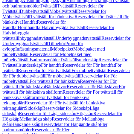
anslutning
Anslutningsböjar
Skydd
Anslutningar
Packningar
Tvättställ
och badrumsmöbler
Tvättställ
Tvättställ
Reservdelar för
Tvättställ
Dubbeltvättställ
Möbeltvättställ
Reservdelar för
Möbeltvättställ
Tvättställ för bänkskiva
Reservdelar för Tvättställ för
bänkskiva
Handfat
Reservdelar för
Handfat
Hörnhandfat
Halvinbyggda tvättställ
Reservdelar för
Halvinbyggda
tvättställ
Inbyggnadstvättställ
Underbyggnadstvättställ
Reservdelar för
Underbyggnadstvättställ
Tillbehör
Propp för
avlopp
Infästningsmaterial
Möbelpaket
Möbelpaket med
möbeltvättställ
Reservdelar för Möbelpaket med
möbeltvättställ
Badrumsmöbler
Tvättställsunderskåp
Reservdelar för
Tvättställsunderskåp
För handfat
Reservdelar för För handfat
För
tvättställ
Reservdelar för För tvättställ
För dubbeltvättställ
Reservdelar
för För dubbeltvättställ
För möbeltvättställ
Reservdelar för För
möbeltvättställ
För tvättställ för bänkskiva
Reservdelar för För
tvättställ för bänkskiva
Bänkskivor
Reservdelar för Bänkskivor
För
tvättställ för bänkskiva skålform
Reservdelar för För tvättställ för
bänkskiva skålform
För tvättställ för bänkskiva
rektangulärt
Reservdelar för För tvättställ för bänkskiva
rektangulärt
Sidoskåp
Reservdelar för Sidoskåp
Låga
sidoskåp
Reservdelar för Låga sidoskåp
Högskåp
Reservdelar för
Högskåp
Mellanhöga skåp
Reservdelar för Mellanhöga
skåp
Hängande skåp
Reservdelar för Hängande skåp
Fler
badrumsmöbler
Reservdelar för Fler