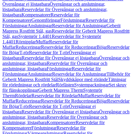
Övergångar ej löstagbara
Övergångar och anslutningar,
löstagbara
Reservdelar för Övergångar och anslutningar,
löstagbara
Kompensatorer
Reservdelar för
Kompensatorer
Genomföringar
Förslutningar
Reservdelar för
Förslutningar
Anslutningar
Reservdelar för Anslutningar
Geberit
Mapress Rostfritt Stål, gas
Reservdelar för Geberit Mapress Rostfritt
Stål, gas
Systemrör 1.4401
Reservdelar för Systemrör
1.4401
Rörnipplar
Muffar
Reservdelar för
Muffar
Reduceringar
Reservdelar för Reduceringar
Böjar
Reservdelar
för Böjar
T-rör
Reservdelar för T-rör
Övergångar ej
löstagbara
Reservdelar för Övergångar ej löstagbara
Övergångar och
anslutningar, löstagbara
Reservdelar för Övergångar och
anslutningar, löstagbara
Förslutningar
Reservdelar för
Förslutningar
Anslutningar
Reservdelar för Anslutningar
Tillbehör för
Geberit Mapress Rostfritt Stål
Skyddskåpor med rörände
Tätningar
för rörledningar och rördelar
Rörfästen
Systempackningar
Set skruv
för flänskopplingar
Geberit Mapress Therm
Systemrör
Therm
Rördelar
Reservdelar för Rördelar
Muffar
Reservdelar för
Muffar
Reduceringar
Reservdelar för Reduceringar
Böjar
Reservdelar
för Böjar
T-rör
Reservdelar för T-rör
Övergångar ej
löstagbara
Reservdelar för Övergångar ej löstagbara
Övergångar och
anslutningar, löstagbara
Reservdelar för Övergångar och
anslutningar, löstagbara
Kompensatorer
Reservdelar för
Kompensatorer
Förslutningar
Reservdelar för
Förslutningar
Värmeanslutningar
Reservdelar för