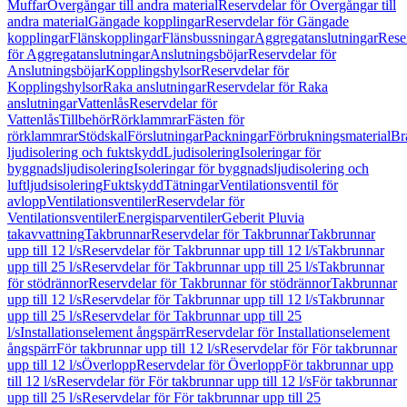
Muffar
Övergångar till andra material
Reservdelar för Övergångar till
andra material
Gängade kopplingar
Reservdelar för Gängade
kopplingar
Flänskopplingar
Flänsbussningar
Aggregatanslutningar
Rese
för Aggregatanslutningar
Anslutningsböjar
Reservdelar för
Anslutningsböjar
Kopplingshylsor
Reservdelar för
Kopplingshylsor
Raka anslutningar
Reservdelar för Raka
anslutningar
Vattenlås
Reservdelar för
Vattenlås
Tillbehör
Rörklammrar
Fästen för
rörklammrar
Stödskal
Förslutningar
Packningar
Förbrukningsmaterial
Br
ljudisolering och fuktskydd
Ljudisolering
Isoleringar för
byggnadsljudisolering
Isoleringar för byggnadsljudisolering och
luftljudsisolering
Fuktskydd
Tätningar
Ventilationsventil för
avlopp
Ventilationsventiler
Reservdelar för
Ventilationsventiler
Energisparventiler
Geberit Pluvia
takavvattning
Takbrunnar
Reservdelar för Takbrunnar
Takbrunnar
upp till 12 l/s
Reservdelar för Takbrunnar upp till 12 l/s
Takbrunnar
upp till 25 l/s
Reservdelar för Takbrunnar upp till 25 l/s
Takbrunnar
för stödrännor
Reservdelar för Takbrunnar för stödrännor
Takbrunnar
upp till 12 l/s
Reservdelar för Takbrunnar upp till 12 l/s
Takbrunnar
upp till 25 l/s
Reservdelar för Takbrunnar upp till 25
l/s
Installationselement ångspärr
Reservdelar för Installationselement
ångspärr
För takbrunnar upp till 12 l/s
Reservdelar för För takbrunnar
upp till 12 l/s
Överlopp
Reservdelar för Överlopp
För takbrunnar upp
till 12 l/s
Reservdelar för För takbrunnar upp till 12 l/s
För takbrunnar
upp till 25 l/s
Reservdelar för För takbrunnar upp till 25