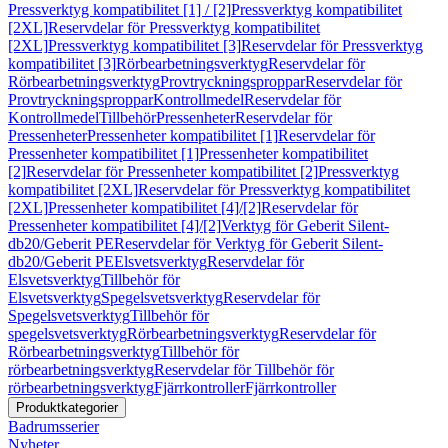
Pressverktyg kompatibilitet [1] / [2]
Pressverktyg kompatibilitet
[2XL]
Reservdelar för Pressverktyg kompatibilitet
[2XL]
Pressverktyg kompatibilitet [3]
Reservdelar för Pressverktyg
kompatibilitet [3]
Rörbearbetningsverktyg
Reservdelar för
Rörbearbetningsverktyg
Provtryckningsproppar
Reservdelar för
Provtryckningsproppar
Kontrollmedel
Reservdelar för
Kontrollmedel
Tillbehör
Pressenheter
Reservdelar för
Pressenheter
Pressenheter kompatibilitet [1]
Reservdelar för
Pressenheter kompatibilitet [1]
Pressenheter kompatibilitet
[2]
Reservdelar för Pressenheter kompatibilitet [2]
Pressverktyg
kompatibilitet [2XL]
Reservdelar för Pressverktyg kompatibilitet
[2XL]
Pressenheter kompatibilitet [4]/[2]
Reservdelar för
Pressenheter kompatibilitet [4]/[2]
Verktyg för Geberit Silent-
db20/Geberit PE
Reservdelar för Verktyg för Geberit Silent-
db20/Geberit PE
Elsvetsverktyg
Reservdelar för
Elsvetsverktyg
Tillbehör för
Elsvetsverktyg
Spegelsvetsverktyg
Reservdelar för
Spegelsvetsverktyg
Tillbehör för
spegelsvetsverktyg
Rörbearbetningsverktyg
Reservdelar för
Rörbearbetningsverktyg
Tillbehör för
rörbearbetningsverktyg
Reservdelar för Tillbehör för
rörbearbetningsverktyg
Fjärrkontroller
Fjärrkontroller
Produktkategorier
Badrumsserier
Nyheter